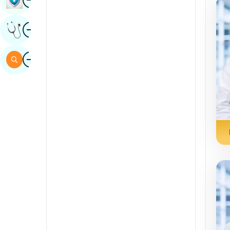
sindhi
Imahen
Kumuha Ng Opinyon Ng Dalubhasa
Espanyol
Swahili
Imahen
Maghanap
Tamil
telugu
Tuli
Urdu