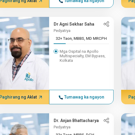
Paghirang ng Aklat
Tumawag ka ngayon
Pag
Dr Agni Sekhar Saha
Pedyatrya
32+ Taon, MBBS, MD MRCPH
Mga Ospital na Apollo
Multispecialty, EM Bypass,
Kolkata
Paghirang ng Aklat
Tumawag ka ngayon
Pag
Dr. Anjan Bhattacharya
Pedyatrya
32+ Taon, MBBS, DCH,