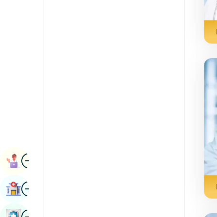
Radiology at Imaging
kannada
Mga Agham sa Bato
Kashmiri
Rheumatology at Immunology
Konkani
Robotic Surgery
Malayalam
Mga Transplant
manipuri
Urolohiya
marathi
Pag-oopera sa ugat
Nepal / Nepali
Odia / Oriya
Imahen
Persyano
Paghirang Ng Aklat
punjabi
Imahen
Maghanap Ng Ospital
Rajasthani
Ruso
Imahen
Book Health Checkup