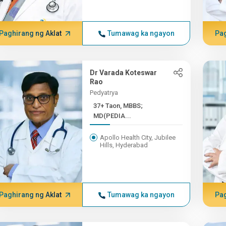
Paghirang ng Aklat
Tumawag ka ngayon
Pag
Dr Varada Koteswar
Rao
Pedyatrya
37+ Taon, MBBS;
MD(PEDIA...
Apollo Health City, Jubilee
Hills, Hyderabad
Paghirang ng Aklat
Tumawag ka ngayon
Pag