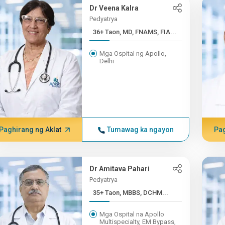
Dr Veena Kalra
Pedyatrya
36+ Taon, MD, FNAMS, FIA...
Mga Ospital ng Apollo,
Delhi
Paghirang ng Aklat
Tumawag ka ngayon
Pag
Dr Amitava Pahari
Pedyatrya
35+ Taon, MBBS, DCHM...
Mga Ospital na Apollo
Multispecialty, EM Bypass,