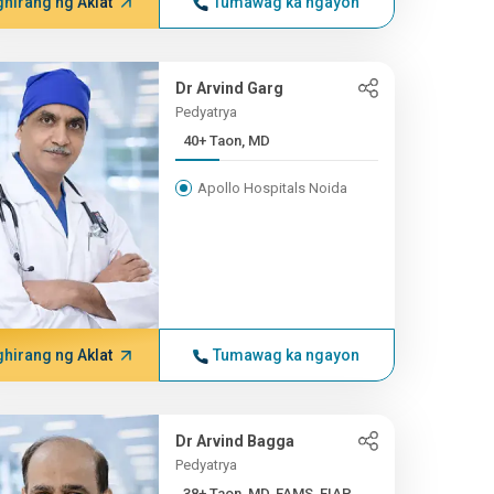
hirang ng Aklat
Tumawag ka ngayon
Dr Arvind Garg
Pedyatrya
40+ Taon, MD
Apollo Hospitals Noida
hirang ng Aklat
Tumawag ka ngayon
Dr Arvind Bagga
Pedyatrya
38+ Taon, MD, FAMS, FIAP...