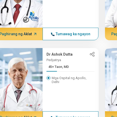
Paghirang ng Aklat
Tumawag ka ngayon
Pag
Dr Ashok Dutta
Pedyatrya
45+ Taon, MD
Mga Ospital ng Apollo,
Delhi