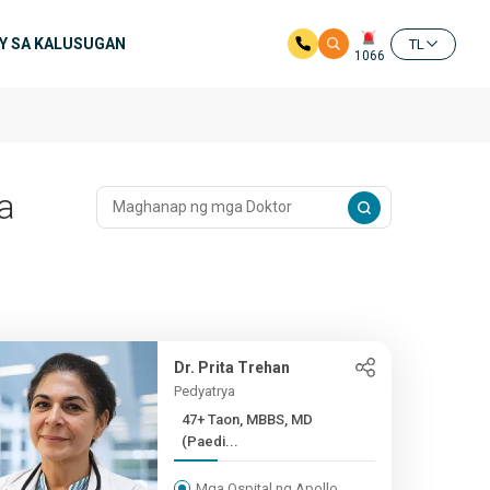
RY SA KALUSUGAN
TL
1066
a
Dr. Prita Trehan
Pedyatrya
47+ Taon, MBBS, MD
(Paedi...
Mga Ospital ng Apollo,