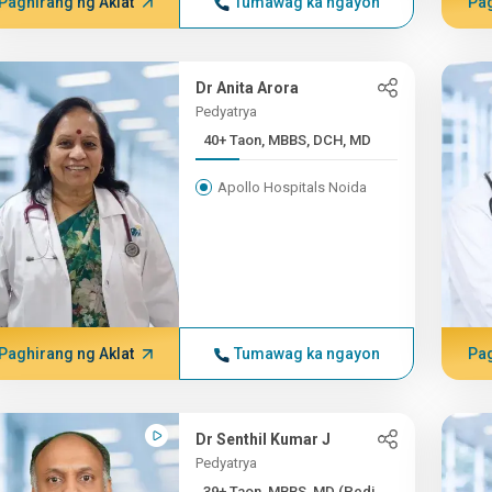
Paghirang ng Aklat
Tumawag ka ngayon
Pag
Dr Anita Arora
Pedyatrya
40+ Taon, MBBS, DCH, MD
Apollo Hospitals Noida
Paghirang ng Aklat
Tumawag ka ngayon
Pag
Dr Senthil Kumar J
Pedyatrya
39+ Taon, MBBS, MD (Pedi...