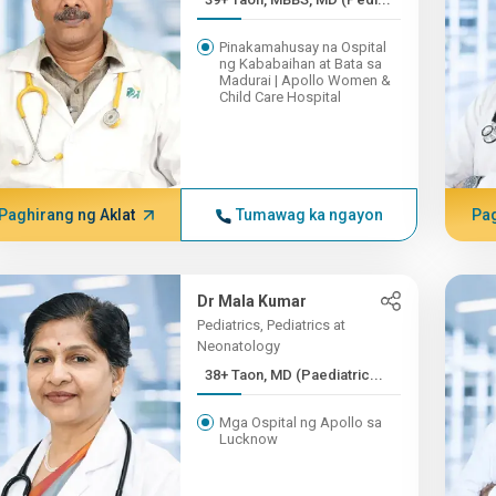
Pinakamahusay na Ospital
ng Kababaihan at Bata sa
Madurai | Apollo Women &
Child Care Hospital
Paghirang ng Aklat
Tumawag ka ngayon
Pag
Dr Mala Kumar
Pediatrics, Pediatrics at
Neonatology
38+ Taon, MD (Paediatric...
Mga Ospital ng Apollo sa
Lucknow