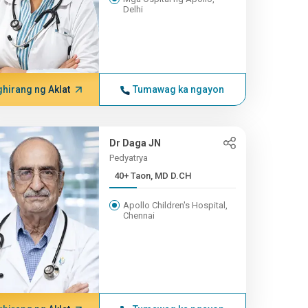
Delhi
hirang ng Aklat
Tumawag ka ngayon
Dr Daga JN
Pedyatrya
40+ Taon, MD D.CH
Apollo Children's Hospital,
Chennai