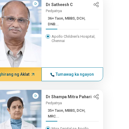
Dr Satheesh C
Pedyatrya
36+ Taon, MBBS, DCH,
DNB...
Apollo Children's Hospital,
Chennai
hirang ng Aklat
Tumawag ka ngayon
Dr Shampa Mitra Pahari
Pedyatrya
35+ Taon, MBBS, DCH,
MRC...
Mga Ospital na Apollo