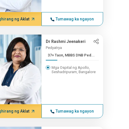
hirang ng Aklat
Tumawag ka ngayon
Dr Rashmi Jeenakeri
Pedyatrya
37+ Taon, MBBS DNB Ped...
Mga Ospital ng Apollo,
Seshadripuram, Bangalore
hirang ng Aklat
Tumawag ka ngayon