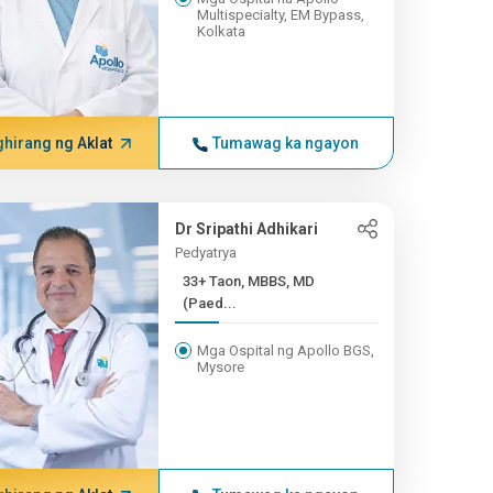
Multispecialty, EM Bypass,
Kolkata
hirang ng Aklat
Tumawag ka ngayon
Dr Sripathi Adhikari
Pedyatrya
33+ Taon, MBBS, MD
(Paed...
Mga Ospital ng Apollo BGS,
Mysore