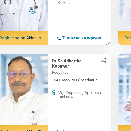
Kolkata
Paghirang ng Aklat
Tumawag ka ngayon
Pag
Dr Sciddhartha
Koonwar
Pedyatrya
34+ Taon, MD (Paediatric...
Mga Ospital ng Apollo sa
Lucknow