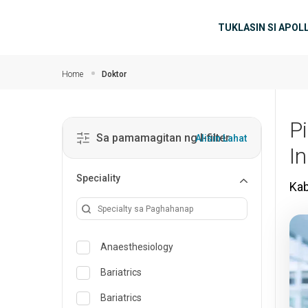
Skip to main content
Main nab
TUKLASIN SI APOL
Home
Doktor
P
Sa pamamagitan ng I-filter
Alisin Lahat
I
Speciality
Ka
Anaesthesiology
Bariatrics
Bariatrics