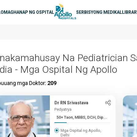
igasyon
LO
MAGHANAP NG OSPITAL
SERBISYONG MEDIKAL
LIBRA
inakamahusay Na Pediatrician S
ndia - Mga Ospital Ng Apollo
buuang mga Doktor:
209
Dr RN Srivastava
Pedyatrya
50+ Taon, MBBS, DCH, Dip...
Mga Ospital ng Apollo,
Delhi