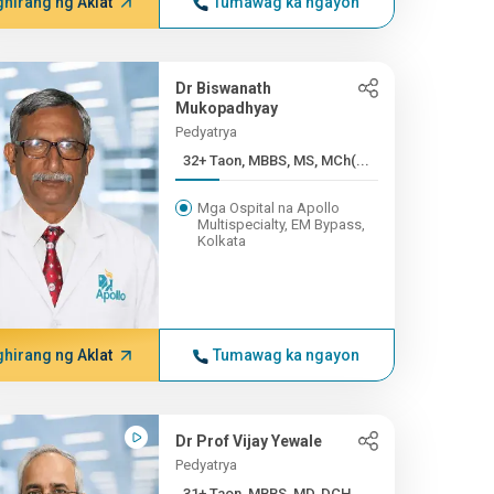
hirang ng Aklat
Tumawag ka ngayon
Dr Biswanath
Mukopadhyay
Pedyatrya
32+ Taon, MBBS, MS, MCh(...
Mga Ospital na Apollo
Multispecialty, EM Bypass,
Kolkata
hirang ng Aklat
Tumawag ka ngayon
Dr Prof Vijay Yewale
Pedyatrya
31+ Taon, MBBS, MD, DCH