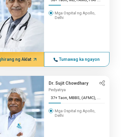
Mga Ospital ng Apollo,
Delhi
hirang ng Aklat
Tumawag ka ngayon
Dr. Sujit Chowdhary
Pedyatrya
37+ Taon, MBBS, (AFMC), ...
Mga Ospital ng Apollo,
Delhi