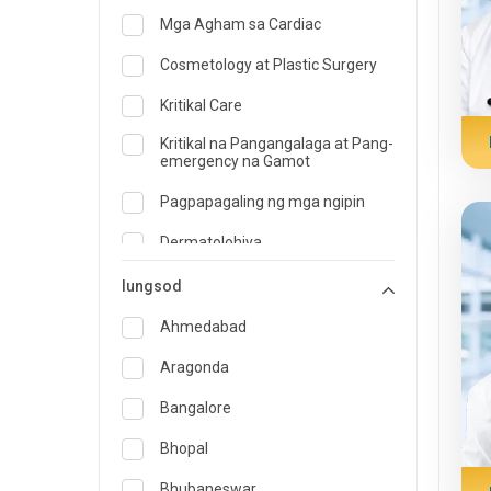
Mga Agham sa Cardiac
Cosmetology at Plastic Surgery
Kritikal Care
Kritikal na Pangangalaga at Pang-
emergency na Gamot
Pagpapagaling ng mga ngipin
Dermatolohiya
Dietician at Nutrisyon
lungsod
Gamot na pang-emergency
Ahmedabad
Endocrinology at Pangangalaga
Aragonda
sa Diabetes
Bangalore
ENT
Bhopal
Espesyalista sa Family Medicine
Bhubaneswar