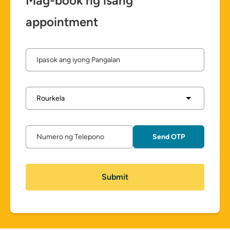
Mag-book ng isang
appointment