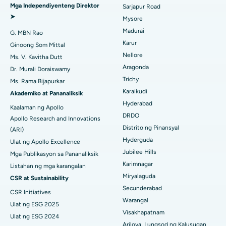
Endometrial Ablation
Mga Independiyenteng Direktor
Sarjapur Road
➤
Pinakamahusay na Ospital sa Aragonda, Andhra Pradesh
Mysore
Embolization ng Uterine Artery
Madurai
G. MBN Rao
Maghanap ng Sikologo
Pinakamahusay na Ospital sa Bannerghatta Road, Bangalore
Ovarian Cystectomy
Karur
Ginoong Som Mittal
Nellore
Ms. V. Kavitha Dutt
Pinakamahusay na Ospital sa Unit-15, Bhubaneswar
Operasyong Kanser sa Dibdib
Aragonda
Dr. Murali Doraiswamy
Maghanap ng Pangkalahatang Siruhano
Pinakamahusay na Ospital sa Seepat Road, Bilaspur
Trichy
Ms. Rama Bijapurkar
Brachytherapy
Karaikudi
Akademiko at Pananaliksik
Pinakamahusay na Ospital sa Ellisbridge, Ahmedabad
Colonoscopy
Hyderabad
Kaalaman ng Apollo
DRDO
Pinakamahusay na Ospital sa New Delhi
Apollo Research and Innovations
Polypectomy
Distrito ng Pinansyal
(ARI)
Pinakamahusay na Ospital sa DRDO, Hyderabad
Hyderguda
Ulat ng Apollo Excellence
Deep Brain Stimulation
Jubilee Hills
Mga Publikasyon sa Pananaliksik
Pinakamahusay na Ospital sa GS Road, Guwahati
Peritoneyal Dialysis
Karimnagar
Listahan ng mga karangalan
Miryalaguda
CSR at Sustainability
Pinakamahusay na Ospital sa Hyderguda, Hyderabad
Kidney Biopsy
Secunderabad
CSR Initiatives
Pinakamahusay na Ospital sa Vijay Nagar, Indore
Warangal
Parathyroidectomy
Ulat ng ESG 2025
Visakhapatnam
Ulat ng ESG 2024
Pinakamahusay na Ospital sa Suryaraopeta Main Road, Kakinada
Cytoreductive Surgery
Arilova, Lungsod ng Kalusugan