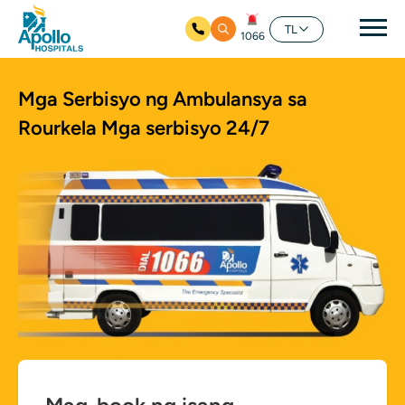
Mai
TL
1066
Skip to main content
Mga Serbisyo ng Ambulansya sa
Rourkela
Mga serbisyo 24/7