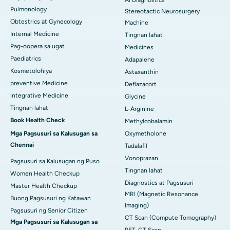
AI Diagnostics
Pulmonology
Stereotactic Neurosurgery
Obtestrics at Gynecology
Machine
Internal Medicine
Tingnan lahat
Pag-oopera sa ugat
Medicines
Paediatrics
Adapalene
Kosmetolohiya
Astaxanthin
preventive Medicine
Deflazacort
integrative Medicine
Glycine
Tingnan lahat
L-Arginine
Book Health Check
Methylcobalamin
Mga Pagsusuri sa Kalusugan sa
Oxymetholone
Chennai
Tadalafil
Vonoprazan
Pagsusuri sa Kalusugan ng Puso
Tingnan lahat
Women Health Checkup
Diagnostics at Pagsusuri
Master Health Checkup
MRI (Magnetic Resonance
Buong Pagsusuri ng Katawan
Imaging)
Pagsusuri ng Senior Citizen
CT Scan (Compute Tomography)
Mga Pagsusuri sa Kalusugan sa