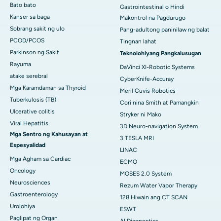
Bato bato
Gastrointestinal o Hindi
Kanser sa baga
Makontrol na Pagdurugo
Sobrang sakit ng ulo
Pang-adultong paninilaw ng balat
PCOD/PCOS
Tingnan lahat
Parkinson ng Sakit
Teknolohiyang Pangkalusugan
Rayuma
DaVinci XI-Robotic Systems
atake serebral
CyberKnife-Accuray
Mga Karamdaman sa Thyroid
Meril Cuvis Robotics
Tuberkulosis (TB)
Cori nina Smith at Pamangkin
Ulcerative colitis
Stryker ni Mako
Viral Hepatitis
3D Neuro-navigation System
Mga Sentro ng Kahusayan at
3 TESLA MRI
Espesyalidad
LINAC
Mga Agham sa Cardiac
ECMO
Oncology
MOSES 2.0 System
Neurosciences
Rezum Water Vapor Therapy
Gastroenterology
128 Hiwain ang CT SCAN
Urolohiya
ESWT
Paglipat ng Organ