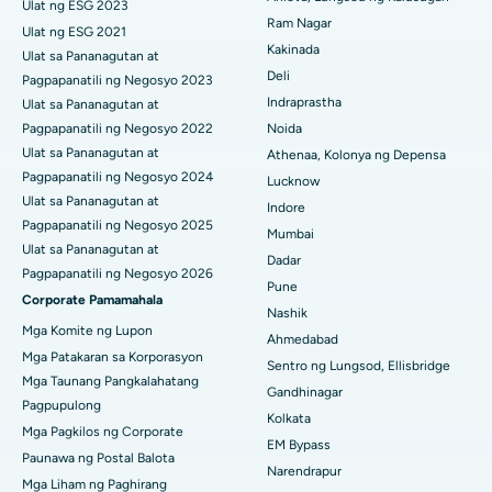
Ulat ng ESG 2023
Ram Nagar
Pinakamahusay na Ospital sa Canal Circular Road, Kolkata
Ulat ng ESG 2021
Ceramic Kabuuang Pagpapalit ng Tuhod
Kakinada
Ulat sa Pananagutan at
Pinakamahusay na Ospital sa CBD Belapur, Navi Mumbai
Deli
Pagpapanatili ng Negosyo 2023
ERCP
Indraprastha
Ulat sa Pananagutan at
Pinakamahusay na Ospital sa Panchavati, Nashik
Pagpapanatili ng Negosyo 2022
Noida
Ulat sa Pananagutan at
Athenaa, Kolonya ng Depensa
Pinakamahusay na Ospital sa Secunderabad, Hyderabad
Pagpapanatili ng Negosyo 2024
Lucknow
Ulat sa Pananagutan at
Pinakamahusay na Ospital sa Seshadripuram, Bangalore
Indore
Pagpapanatili ng Negosyo 2025
Mumbai
Pinakamahusay na Ospital sa Waltair Main Road, Visakhapatnam
Ulat sa Pananagutan at
Dadar
Pagpapanatili ng Negosyo 2026
Pune
Pinakamahusay na Ospital sa Subhash Nagar Road, Karimnagar
Corporate Pamamahala
Nashik
Mga Komite ng Lupon
Pinakamahusay na Ospital sa Managari, Karaikudi
Ahmedabad
Mga Patakaran sa Korporasyon
Sentro ng Lungsod, Ellisbridge
Pinakamahusay na Ospital sa Arepally, Warangal
Mga Taunang Pangkalahatang
Gandhinagar
Pagpupulong
Kolkata
Pinakamahusay na Ospital sa Arera Colony, Bhopal
Mga Pagkilos ng Corporate
EM Bypass
Paunawa ng Postal Balota
Pinakamahusay na Ospital sa Jayanagar, Bangalore
Narendrapur
Mga Liham ng Paghirang