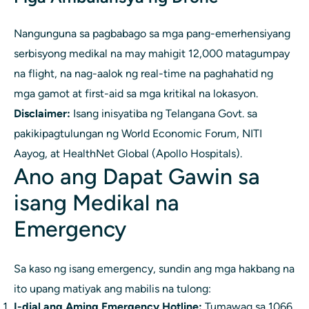
Nangunguna sa pagbabago sa mga pang-emerhensiyang
serbisyong medikal na may mahigit 12,000 matagumpay
na flight, na nag-aalok ng real-time na paghahatid ng
mga gamot at first-aid sa mga kritikal na lokasyon.
Disclaimer:
Isang inisyatiba ng Telangana Govt. sa
pakikipagtulungan ng World Economic Forum, NITI
Aayog, at HealthNet Global (Apollo Hospitals).
Ano ang Dapat Gawin sa
isang Medikal na
Emergency
Sa kaso ng isang emergency, sundin ang mga hakbang na
ito upang matiyak ang mabilis na tulong:
I-dial ang Aming Emergency Hotline:
Tumawag sa 1066