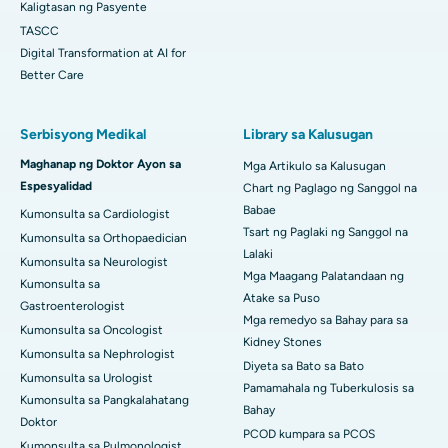
Kaligtasan ng Pasyente
TASCC
Digital Transformation at AI for
Better Care
Serbisyong Medikal
Library sa Kalusugan
Maghanap ng Doktor Ayon sa
Mga Artikulo sa Kalusugan
Espesyalidad
Chart ng Paglago ng Sanggol na
Babae
Kumonsulta sa Cardiologist
Tsart ng Paglaki ng Sanggol na
Kumonsulta sa Orthopaedician
Lalaki
Kumonsulta sa Neurologist
Mga Maagang Palatandaan ng
Kumonsulta sa
Atake sa Puso
Gastroenterologist
Mga remedyo sa Bahay para sa
Kumonsulta sa Oncologist
Kidney Stones
Kumonsulta sa Nephrologist
Diyeta sa Bato sa Bato
Kumonsulta sa Urologist
Pamamahala ng Tuberkulosis sa
Kumonsulta sa Pangkalahatang
Bahay
Doktor
PCOD kumpara sa PCOS
Kumonsulta sa Pulmonologist