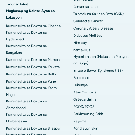
Tingnan lahat
Kanser sa suso
Maghanap ng Doktor Ayon sa
Talamak na Sakit sa Bato (CKD)
Lokasyon
Colorectal Cancer
Kumunsulta sa Doktor sa Chennai
Coronary Artery Disease
Kumunsulta sa Doktor sa
Diabetes Mellitus
Hyderabad
Himatay
Kumunsulta sa Doktor sa
hantavirus
Bangalore
Hypertension (Mataas na Presyon
Kumonsulta sa Doktor sa Mumbai
ng Dugo)
Kumunsulta sa Doktor sa Kolkata
Irritable Bowel Syndrome (IBS)
Kumonsulta sa Doktor sa Delhi
Bato bato
Kumonsulta sa Doktor sa Pune
Lukemya
Kumunsulta sa Doktor sa Karim
Atay Cirrhosis
Nagar
Osteoarthritis
Kumunsulta sa Doktor sa
PCOD/PCOS
Ahmedabad
Parkinson ng Sakit
Kumunsulta sa Doktor sa
Bhubaneswar
Rayuma
Kumunsulta sa Doktor sa Bilaspur
Kondisyon Skin