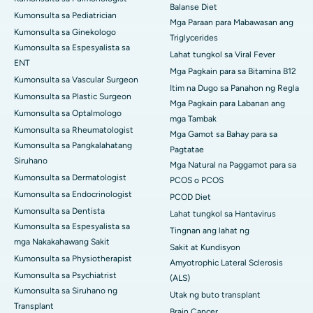
Balanse Diet
Kumonsulta sa Pediatrician
Mga Paraan para Mabawasan ang
Kumonsulta sa Ginekologo
Triglycerides
Kumonsulta sa Espesyalista sa
Lahat tungkol sa Viral Fever
ENT
Mga Pagkain para sa Bitamina B12
Kumonsulta sa Vascular Surgeon
Itim na Dugo sa Panahon ng Regla
Kumonsulta sa Plastic Surgeon
Mga Pagkain para Labanan ang
Kumonsulta sa Optalmologo
mga Tambak
Kumonsulta sa Rheumatologist
Mga Gamot sa Bahay para sa
Kumonsulta sa Pangkalahatang
Pagtatae
Siruhano
Mga Natural na Paggamot para sa
Kumonsulta sa Dermatologist
PCOS o PCOS
Kumonsulta sa Endocrinologist
PCOD Diet
Kumonsulta sa Dentista
Lahat tungkol sa Hantavirus
Kumonsulta sa Espesyalista sa
Tingnan ang lahat ng
mga Nakakahawang Sakit
Sakit at Kundisyon
Kumonsulta sa Physiotherapist
Amyotrophic Lateral Sclerosis
Kumonsulta sa Psychiatrist
(ALS)
Kumonsulta sa Siruhano ng
Utak ng buto transplant
Transplant
Brain Cancer