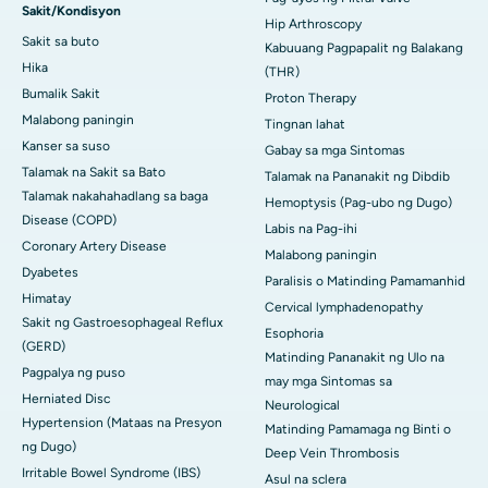
Sakit/Kondisyon
Hip Arthroscopy
Sakit sa buto
Kabuuang Pagpapalit ng Balakang
Hika
(THR)
Bumalik Sakit
Proton Therapy
Malabong paningin
Tingnan lahat
Kanser sa suso
Gabay sa mga Sintomas
Talamak na Sakit sa Bato
Talamak na Pananakit ng Dibdib
Talamak nakahahadlang sa baga
Hemoptysis (Pag-ubo ng Dugo)
Disease (COPD)
Labis na Pag-ihi
Coronary Artery Disease
Malabong paningin
Dyabetes
Paralisis o Matinding Pamamanhid
Himatay
Cervical lymphadenopathy
Sakit ng Gastroesophageal Reflux
Esophoria
(GERD)
Matinding Pananakit ng Ulo na
Pagpalya ng puso
may mga Sintomas sa
Herniated Disc
Neurological
Hypertension (Mataas na Presyon
Matinding Pamamaga ng Binti o
ng Dugo)
Deep Vein Thrombosis
Irritable Bowel Syndrome (IBS)
Asul na sclera