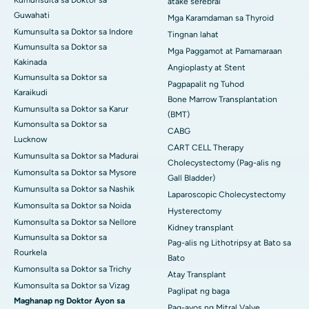
Kumunsulta sa Doktor sa
atake serebral
Guwahati
Mga Karamdaman sa Thyroid
Kumunsulta sa Doktor sa Indore
Tingnan lahat
Kumunsulta sa Doktor sa
Mga Paggamot at Pamamaraan
Kakinada
Angioplasty at Stent
Kumunsulta sa Doktor sa
Pagpapalit ng Tuhod
Karaikudi
Bone Marrow Transplantation
Kumunsulta sa Doktor sa Karur
(BMT)
Kumonsulta sa Doktor sa
CABG
Lucknow
CART CELL Therapy
Kumunsulta sa Doktor sa Madurai
Cholecystectomy (Pag-alis ng
Kumonsulta sa Doktor sa Mysore
Gall Bladder)
Kumunsulta sa Doktor sa Nashik
Laparoscopic Cholecystectomy
Kumonsulta sa Doktor sa Noida
Hysterectomy
Kumonsulta sa Doktor sa Nellore
Kidney transplant
Kumunsulta sa Doktor sa
Pag-alis ng Lithotripsy at Bato sa
Rourkela
Bato
Kumonsulta sa Doktor sa Trichy
Atay Transplant
Kumonsulta sa Doktor sa Vizag
Paglipat ng baga
Maghanap ng Doktor Ayon sa
Pag-ayos ng Mitral Valve