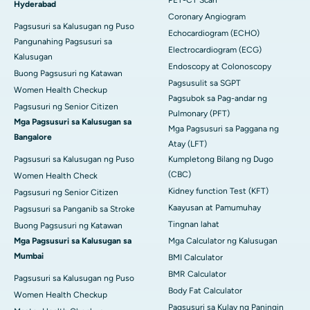
PET-CT Scan
Hyderabad
Coronary Angiogram
Pagsusuri sa Kalusugan ng Puso
Echocardiogram (ECHO)
Pangunahing Pagsusuri sa
Electrocardiogram (ECG)
Kalusugan
Endoscopy at Colonoscopy
Buong Pagsusuri ng Katawan
Pagsusulit sa SGPT
Women Health Checkup
Pagsubok sa Pag-andar ng
Pagsusuri ng Senior Citizen
Pulmonary (PFT)
Mga Pagsusuri sa Kalusugan sa
Mga Pagsusuri sa Paggana ng
Bangalore
Atay (LFT)
Pagsusuri sa Kalusugan ng Puso
Kumpletong Bilang ng Dugo
(CBC)
Women Health Check
Kidney function Test (KFT)
Pagsusuri ng Senior Citizen
Kaayusan at Pamumuhay
Pagsusuri sa Panganib sa Stroke
Tingnan lahat
Buong Pagsusuri ng Katawan
Mga Pagsusuri sa Kalusugan sa
Mga Calculator ng Kalusugan
Mumbai
BMI Calculator
BMR Calculator
Pagsusuri sa Kalusugan ng Puso
Body Fat Calculator
Women Health Checkup
Pagsusuri sa Kulay ng Paningin