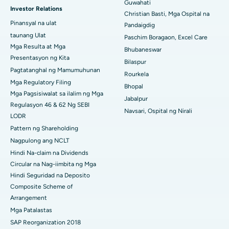
Guwahati
Investor Relations
Pinakamahusay na Ospital sa KK Nagar, Madurai
Christian Basti, Mga Ospital na
Pinansyal na ulat
Pandaigdig
Pinakamahusay na Ospital sa Ramji Nagar, Nellore
taunang Ulat
Paschim Boragaon, Excel Care
Mga Resulta at Mga
Bhubaneswar
Pinakamahusay na Ospital sa Sektor-19, Rourkela
Presentasyon ng Kita
Bilaspur
Pagtatanghal ng Mamumuhunan
Pinakamahusay na Ospital sa Swargate, Pune
Rourkela
Mga Regulatory Filing
Bhopal
Pinakamahusay na Ospital ng Kanser ng Kababaihan sa Timog
Mga Pagsisiwalat sa ilalim ng Mga
Jabalpur
Delhi
Regulasyon 46 & 62 Ng SEBI
Navsari, Ospital ng Nirali
LODR
Pattern ng Shareholding
Nagpulong ang NCLT
Hindi Na-claim na Dividends
Circular na Nag-iimbita ng Mga
Hindi Seguridad na Deposito
Composite Scheme of
Arrangement
Mga Patalastas
SAP Reorganization 2018