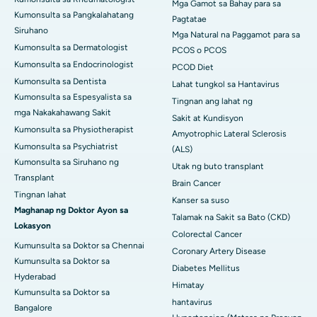
Mga Gamot sa Bahay para sa
Kumonsulta sa Pangkalahatang
Pagtatae
Siruhano
Mga Natural na Paggamot para sa
Kumonsulta sa Dermatologist
PCOS o PCOS
Kumonsulta sa Endocrinologist
PCOD Diet
Kumonsulta sa Dentista
Lahat tungkol sa Hantavirus
Kumonsulta sa Espesyalista sa
Tingnan ang lahat ng
mga Nakakahawang Sakit
Sakit at Kundisyon
Kumonsulta sa Physiotherapist
Amyotrophic Lateral Sclerosis
Kumonsulta sa Psychiatrist
(ALS)
Kumonsulta sa Siruhano ng
Utak ng buto transplant
Transplant
Brain Cancer
Tingnan lahat
Kanser sa suso
Maghanap ng Doktor Ayon sa
Talamak na Sakit sa Bato (CKD)
Lokasyon
Colorectal Cancer
Kumunsulta sa Doktor sa Chennai
Coronary Artery Disease
Kumunsulta sa Doktor sa
Diabetes Mellitus
Hyderabad
Himatay
Kumunsulta sa Doktor sa
hantavirus
Bangalore