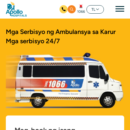
Mai
TL
1066
Skip to main content
Mga Serbisyo ng Ambulansya sa Karur
Mga serbisyo 24/7