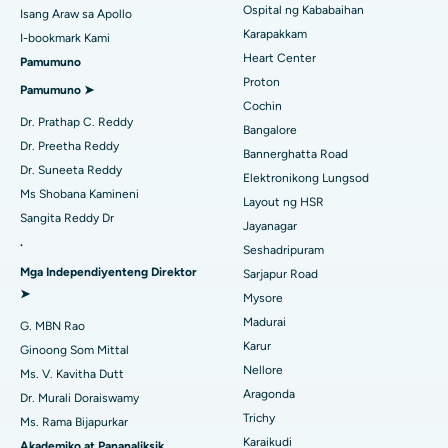
Ospital ng Kababaihan
Isang Araw sa Apollo
Pinakamahusay na Ospital sa Kotturpuram, Chennai
Kapalit na Transcatheter Aortic Valve
Maghanap ng Urologist
Karapakkam
I-bookmark Kami
Pinakamahusay na Ospital sa Kovai Road, Karur
Heart Center
Pamumuno
Pag-aayos ng MitraClip Valve
Proton
Pamumuno ➤
Pinakamahusay na Ospital sa Karapakkam, Chennai
Minimally Invasive Cardiac Surgery
Cochin
Maghanap ng Diabetologist
Dr. Prathap C. Reddy
Bangalore
Pinakamahusay na Ospital sa Arilova, Vizag
Pagwawaksi ng Catheter
Dr. Preetha Reddy
Bannerghatta Road
Dr. Suneeta Reddy
Pinakamahusay na Ospital sa Kanpur Road, Lucknow
Elektronikong Lungsod
Maghanap ng Ginekologo
ACL Reconstruction Surgery
Ms Shobana Kamineni
Layout ng HSR
Pinakamahusay na Ospital sa Sektor-26, Noida
Sangita Reddy Dr
Pagpapalit ng Balikat na Balikat
Jayanagar
.
Seshadripuram
Maghanap ng Pangkalahatang Doktor
Pinakamahusay na Ospital sa Gandhinagar, Ahmedabad
Endometrial Ablation
Mga Independiyenteng Direktor
Sarjapur Road
➤
Pinakamahusay na Ospital sa Aragonda, Andhra Pradesh
Mysore
Embolization ng Uterine Artery
Madurai
G. MBN Rao
Maghanap ng Sikologo
Pinakamahusay na Ospital sa Bannerghatta Road, Bangalore
Ovarian Cystectomy
Karur
Ginoong Som Mittal
Nellore
Ms. V. Kavitha Dutt
Pinakamahusay na Ospital sa Unit-15, Bhubaneswar
Operasyong Kanser sa Dibdib
Aragonda
Dr. Murali Doraiswamy
Maghanap ng Pangkalahatang Siruhano
Pinakamahusay na Ospital sa Seepat Road, Bilaspur
Trichy
Ms. Rama Bijapurkar
Brachytherapy
Karaikudi
Akademiko at Pananaliksik