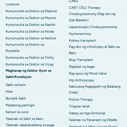
CABG
Lucknow
CART CELL Therapy
Kumunsulta sa Doktor sa Madurai
Cholecystectomy (Pag-alis ng
Kumonsulta sa Doktor sa Mysore
Gall Bladder)
Kumunsulta sa Doktor sa Nashik
Laparoscopic Cholecystectomy
Kumonsulta sa Doktor sa Noida
Hysterectomy
Kumonsulta sa Doktor sa Nellore
Kidney transplant
Kumunsulta sa Doktor sa
Pag-alis ng Lithotripsy at Bato sa
Rourkela
Bato
Kumonsulta sa Doktor sa Trichy
Atay Transplant
Kumonsulta sa Doktor sa Vizag
Paglipat ng baga
Maghanap ng Doktor Ayon sa
Pag-ayos ng Mitral Valve
Sakit/Kondisyon
Hip Arthroscopy
Sakit sa buto
Kabuuang Pagpapalit ng Balakang
Hika
(THR)
Bumalik Sakit
Proton Therapy
Malabong paningin
Tingnan lahat
Kanser sa suso
Gabay sa mga Sintomas
Talamak na Sakit sa Bato
Talamak na Pananakit ng Dibdib
Talamak nakahahadlang sa baga
Hemoptysis (Pag-ubo ng Dugo)