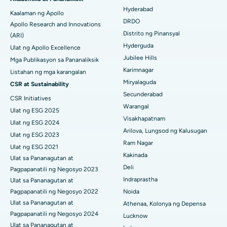
Pinakamahusay na Ospital sa Ellisbridge, Ahmedabad
Colonoscopy
Hyderabad
Kaalaman ng Apollo
DRDO
Pinakamahusay na Ospital sa New Delhi
Apollo Research and Innovations
Polypectomy
Distrito ng Pinansyal
(ARI)
Pinakamahusay na Ospital sa DRDO, Hyderabad
Hyderguda
Ulat ng Apollo Excellence
Deep Brain Stimulation
Jubilee Hills
Mga Publikasyon sa Pananaliksik
Pinakamahusay na Ospital sa GS Road, Guwahati
Peritoneyal Dialysis
Karimnagar
Listahan ng mga karangalan
Miryalaguda
CSR at Sustainability
Pinakamahusay na Ospital sa Hyderguda, Hyderabad
Kidney Biopsy
Secunderabad
CSR Initiatives
Pinakamahusay na Ospital sa Vijay Nagar, Indore
Warangal
Parathyroidectomy
Ulat ng ESG 2025
Visakhapatnam
Ulat ng ESG 2024
Pinakamahusay na Ospital sa Suryaraopeta Main Road, Kakinada
Cytoreductive Surgery
Arilova, Lungsod ng Kalusugan
Ulat ng ESG 2023
Ram Nagar
Pinakamahusay na Ospital sa Canal Circular Road, Kolkata
Ulat ng ESG 2021
Ceramic Kabuuang Pagpapalit ng Tuhod
Kakinada
Ulat sa Pananagutan at
Pinakamahusay na Ospital sa CBD Belapur, Navi Mumbai
Deli
Pagpapanatili ng Negosyo 2023
ERCP
Indraprastha
Ulat sa Pananagutan at
Pinakamahusay na Ospital sa Panchavati, Nashik
Pagpapanatili ng Negosyo 2022
Noida
Ulat sa Pananagutan at
Athenaa, Kolonya ng Depensa
Pinakamahusay na Ospital sa Secunderabad, Hyderabad
Pagpapanatili ng Negosyo 2024
Lucknow
Ulat sa Pananagutan at
Pinakamahusay na Ospital sa Seshadripuram, Bangalore