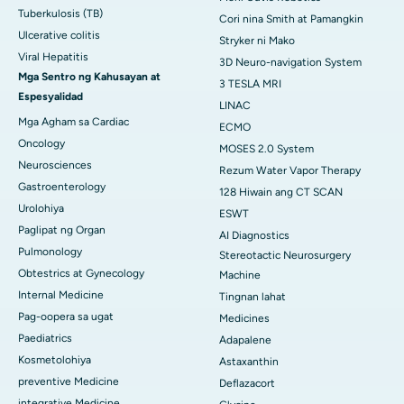
Tuberkulosis (TB)
Cori nina Smith at Pamangkin
Ulcerative colitis
Stryker ni Mako
Viral Hepatitis
3D Neuro-navigation System
Mga Sentro ng Kahusayan at
3 TESLA MRI
Espesyalidad
LINAC
Mga Agham sa Cardiac
ECMO
Oncology
MOSES 2.0 System
Neurosciences
Rezum Water Vapor Therapy
Gastroenterology
128 Hiwain ang CT SCAN
Urolohiya
ESWT
Paglipat ng Organ
AI Diagnostics
Pulmonology
Stereotactic Neurosurgery
Obtestrics at Gynecology
Machine
Internal Medicine
Tingnan lahat
Pag-oopera sa ugat
Medicines
Paediatrics
Adapalene
Kosmetolohiya
Astaxanthin
preventive Medicine
Deflazacort
integrative Medicine