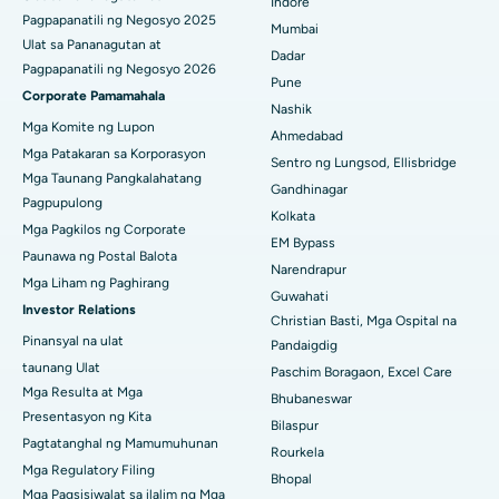
Indore
Pagpapanatili ng Negosyo 2025
Mumbai
Pinakamahusay na Ospital sa Waltair Main Road, Visakhapatnam
Ulat sa Pananagutan at
Dadar
Pagpapanatili ng Negosyo 2026
Pune
Pinakamahusay na Ospital sa Subhash Nagar Road, Karimnagar
Corporate Pamamahala
Nashik
Mga Komite ng Lupon
Pinakamahusay na Ospital sa Managari, Karaikudi
Ahmedabad
Mga Patakaran sa Korporasyon
Sentro ng Lungsod, Ellisbridge
Pinakamahusay na Ospital sa Arepally, Warangal
Mga Taunang Pangkalahatang
Gandhinagar
Pagpupulong
Kolkata
Pinakamahusay na Ospital sa Arera Colony, Bhopal
Mga Pagkilos ng Corporate
EM Bypass
Paunawa ng Postal Balota
Pinakamahusay na Ospital sa Jayanagar, Bangalore
Narendrapur
Mga Liham ng Paghirang
Guwahati
Investor Relations
Pinakamahusay na Ospital sa KK Nagar, Madurai
Christian Basti, Mga Ospital na
Pinansyal na ulat
Pandaigdig
Pinakamahusay na Ospital sa Ramji Nagar, Nellore
taunang Ulat
Paschim Boragaon, Excel Care
Mga Resulta at Mga
Bhubaneswar
Pinakamahusay na Ospital sa Sektor-19, Rourkela
Presentasyon ng Kita
Bilaspur
Pagtatanghal ng Mamumuhunan
Pinakamahusay na Ospital sa Swargate, Pune
Rourkela
Mga Regulatory Filing
Bhopal
Pinakamahusay na Ospital ng Kanser ng Kababaihan sa Timog
Mga Pagsisiwalat sa ilalim ng Mga