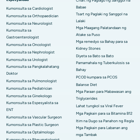
Chart ng Paglago ng Sanggol na
Babae
Kumonsulta sa Cardiologist
Tsart ng Paglaki ng Sanggol na
Kumonsulta sa Orthopaedician
Lalaki
Kumonsulta sa Neurologist
Mga Maagang Palatandaan ng
Kumonsulta sa
Atake sa Puso
Gastroenterologist
Mga remedyo sa Bahay para sa
Kumonsulta sa Oncologist
Kidney Stones
Kumonsulta sa Nephrologist
Diyeta sa Bato sa Bato
Kumonsulta sa Urologist
Pamamahala ng Tuberkulosis sa
Kumonsulta sa Pangkalahatang
Bahay
Doktor
PCOD kumpara sa PCOS
Kumonsulta sa Pulmonologist
Balanse Diet
Kumonsulta sa Pediatrician
Mga Paraan para Mabawasan ang
Kumonsulta sa Ginekologo
Triglycerides
Kumonsulta sa Espesyalista sa
Lahat tungkol sa Viral Fever
ENT
Mga Pagkain para sa Bitamina B12
Kumonsulta sa Vascular Surgeon
Itim na Dugo sa Panahon ng Regla
Kumonsulta sa Plastic Surgeon
Mga Pagkain para Labanan ang
Kumonsulta sa Optalmologo
mga Tambak
Kumonsulta sa Rheumatologist