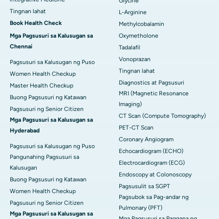
Glycine
Tingnan lahat
L-Arginine
Book Health Check
Methylcobalamin
Mga Pagsusuri sa Kalusugan sa
Oxymetholone
Chennai
Tadalafil
Vonoprazan
Pagsusuri sa Kalusugan ng Puso
Tingnan lahat
Women Health Checkup
Diagnostics at Pagsusuri
Master Health Checkup
MRI (Magnetic Resonance
Buong Pagsusuri ng Katawan
Imaging)
Pagsusuri ng Senior Citizen
CT Scan (Compute Tomography)
Mga Pagsusuri sa Kalusugan sa
PET-CT Scan
Hyderabad
Coronary Angiogram
Pagsusuri sa Kalusugan ng Puso
Echocardiogram (ECHO)
Pangunahing Pagsusuri sa
Electrocardiogram (ECG)
Kalusugan
Endoscopy at Colonoscopy
Buong Pagsusuri ng Katawan
Pagsusulit sa SGPT
Women Health Checkup
Pagsubok sa Pag-andar ng
Pagsusuri ng Senior Citizen
Pulmonary (PFT)
Mga Pagsusuri sa Kalusugan sa
Mga Pagsusuri sa Paggana ng