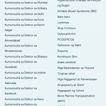
Hypertension (Mataas na Presyon
Kumonsulta sa Doktor sa Mumbai
ng Dugo)
Kumunsulta sa Doktor sa Kolkata
Irritable Bowel Syndrome (IBS)
Kumonsulta sa Doktor sa Delhi
Bato bato
Kumonsulta sa Doktor sa Pune
Lukemya
Kumunsulta sa Doktor sa Karim
Atay Cirrhosis
Nagar
Osteoarthritis
Kumunsulta sa Doktor sa
PCOD/PCOS
Ahmedabad
Parkinson ng Sakit
Kumunsulta sa Doktor sa
Bhubaneswar
Rayuma
Kumunsulta sa Doktor sa Bilaspur
Kondisyon Skin
Kumunsulta sa Doktor sa
atake serebral
Guwahati
Mga Karamdaman sa Thyroid
Kumunsulta sa Doktor sa Indore
Tingnan lahat
Kumunsulta sa Doktor sa
Mga Paggamot at Pamamaraan
Kakinada
Angioplasty at Stent
Kumunsulta sa Doktor sa
Pagpapalit ng Tuhod
Karaikudi
Bone Marrow Transplantation
Kumunsulta sa Doktor sa Karur
(BMT)
Kumonsulta sa Doktor sa