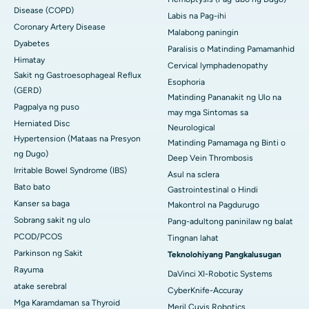
Disease (COPD)
Labis na Pag-ihi
Coronary Artery Disease
Malabong paningin
Dyabetes
Paralisis o Matinding Pamamanhid
Himatay
Cervical lymphadenopathy
Sakit ng Gastroesophageal Reflux
Esophoria
(GERD)
Matinding Pananakit ng Ulo na
Pagpalya ng puso
may mga Sintomas sa
Herniated Disc
Neurological
Hypertension (Mataas na Presyon
Matinding Pamamaga ng Binti o
ng Dugo)
Deep Vein Thrombosis
Irritable Bowel Syndrome (IBS)
Asul na sclera
Bato bato
Gastrointestinal o Hindi
Kanser sa baga
Makontrol na Pagdurugo
Sobrang sakit ng ulo
Pang-adultong paninilaw ng balat
PCOD/PCOS
Tingnan lahat
Parkinson ng Sakit
Teknolohiyang Pangkalusugan
Rayuma
DaVinci XI-Robotic Systems
atake serebral
CyberKnife-Accuray
Mga Karamdaman sa Thyroid
Meril Cuvis Robotics