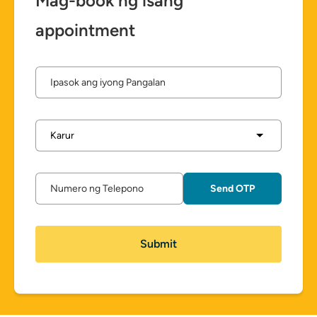
Mag-book ng isang
appointment