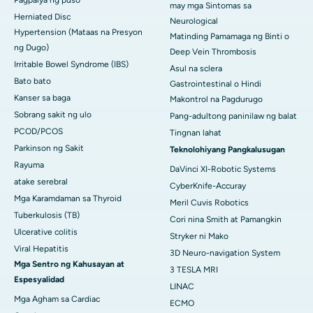
Pagpalya ng puso
may mga Sintomas sa
Herniated Disc
Neurological
Hypertension (Mataas na Presyon
Matinding Pamamaga ng Binti o
ng Dugo)
Deep Vein Thrombosis
Irritable Bowel Syndrome (IBS)
Asul na sclera
Bato bato
Gastrointestinal o Hindi
Kanser sa baga
Makontrol na Pagdurugo
Sobrang sakit ng ulo
Pang-adultong paninilaw ng balat
PCOD/PCOS
Tingnan lahat
Parkinson ng Sakit
Teknolohiyang Pangkalusugan
Rayuma
DaVinci XI-Robotic Systems
atake serebral
CyberKnife-Accuray
Mga Karamdaman sa Thyroid
Meril Cuvis Robotics
Tuberkulosis (TB)
Cori nina Smith at Pamangkin
Ulcerative colitis
Stryker ni Mako
Viral Hepatitis
3D Neuro-navigation System
Mga Sentro ng Kahusayan at
3 TESLA MRI
Espesyalidad
LINAC
Mga Agham sa Cardiac
ECMO