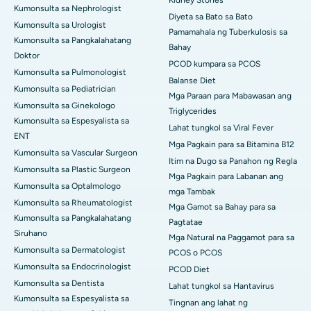
Kidney Stones
Kumonsulta sa Nephrologist
Diyeta sa Bato sa Bato
Kumonsulta sa Urologist
Pamamahala ng Tuberkulosis sa
Kumonsulta sa Pangkalahatang
Bahay
Doktor
PCOD kumpara sa PCOS
Kumonsulta sa Pulmonologist
Balanse Diet
Kumonsulta sa Pediatrician
Mga Paraan para Mabawasan ang
Kumonsulta sa Ginekologo
Triglycerides
Kumonsulta sa Espesyalista sa
Lahat tungkol sa Viral Fever
ENT
Mga Pagkain para sa Bitamina B12
Kumonsulta sa Vascular Surgeon
Itim na Dugo sa Panahon ng Regla
Kumonsulta sa Plastic Surgeon
Mga Pagkain para Labanan ang
Kumonsulta sa Optalmologo
mga Tambak
Kumonsulta sa Rheumatologist
Mga Gamot sa Bahay para sa
Kumonsulta sa Pangkalahatang
Pagtatae
Siruhano
Mga Natural na Paggamot para sa
Kumonsulta sa Dermatologist
PCOS o PCOS
Kumonsulta sa Endocrinologist
PCOD Diet
Kumonsulta sa Dentista
Lahat tungkol sa Hantavirus
Kumonsulta sa Espesyalista sa
Tingnan ang lahat ng