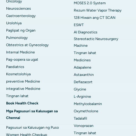
Oncology
MOSES 2.0 System
Neurosciences
Rezum Water Vapor Therapy
Gastroenterology
128 Hiwain ang CT SCAN
Urolohiya
ESWT
Paglipat ng Organ
AI Diagnostics
Pulmonology
Stereotactic Neurosurgery
Obtestrics at Gynecology
Machine
Internal Medicine
Tingnan lahat
Pag-oopera sa ugat
Medicines
Paediatrics
Adapalene
Kosmetolohiya
Astaxanthin
preventive Medicine
Deflazacort
integrative Medicine
Glycine
Tingnan lahat
L-Arginine
Book Health Check
Methylcobalamin
Mga Pagsusuri sa Kalusugan sa
Oxymetholone
Chennai
Tadalafil
Vonoprazan
Pagsusuri sa Kalusugan ng Puso
Tingnan lahat
Women Health Checkup