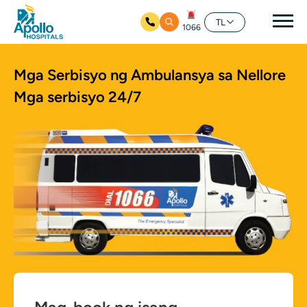
Mai
TL
1066
Skip to main content
Mga Serbisyo ng Ambulansya sa Nellore
Mga serbisyo 24/7