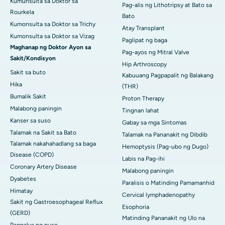
Kumunsulta sa Doktor sa
Pag-alis ng Lithotripsy at Bato sa
Rourkela
Bato
Kumonsulta sa Doktor sa Trichy
Atay Transplant
Kumonsulta sa Doktor sa Vizag
Paglipat ng baga
Maghanap ng Doktor Ayon sa
Pag-ayos ng Mitral Valve
Sakit/Kondisyon
Hip Arthroscopy
Sakit sa buto
Kabuuang Pagpapalit ng Balakang
Hika
(THR)
Bumalik Sakit
Proton Therapy
Malabong paningin
Tingnan lahat
Kanser sa suso
Gabay sa mga Sintomas
Talamak na Sakit sa Bato
Talamak na Pananakit ng Dibdib
Talamak nakahahadlang sa baga
Hemoptysis (Pag-ubo ng Dugo)
Disease (COPD)
Labis na Pag-ihi
Coronary Artery Disease
Malabong paningin
Dyabetes
Paralisis o Matinding Pamamanhid
Himatay
Cervical lymphadenopathy
Sakit ng Gastroesophageal Reflux
Esophoria
(GERD)
Matinding Pananakit ng Ulo na