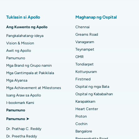
Chennai
Maghanap ng Pulmonologist
Minimly Invasive Subvastus Kabuuang Pagpapalit ng Tuhod
Pinakamahusay na Ospital ng Kababaihan sa Thousand Lights,
Tuklasin si Apollo
Maghanap ng Ospital
Chennai
Fast Track Daycare na Pagpapalit ng Tuhod
Ang Kuwento ng Apollo
Chennai
Maghanap ng Dentista
Pinakamahusay na Ospital sa Paschim Boragaon, Guwahati
Greams Road
Pangkalahatang-ideya
Sleeve Gastrectomy
Vanagaram
Vision & Mission
Pinakamahusay na Ospital sa PH Road, Chennai
Lasik Surgery
Teynampet
Awit ng Apollo
Maghanap ng Pediatrics
OMR
Pamumuno
Pinakamahusay na Sentro ng Puso sa Thousand Lights, Chennai
Rhinoplasty
Tondiarpet
Mga Brand ng Grupo namin
Pinakamahusay na Ospital sa Jubilee Hills, Hyderabad
Kotturpuram
Mga Gantimpala at Pakikilala
liposuction
Maghanap ng Dermatologist
Firstmed
Mga Alyansa
Pinakamahusay na Ospital sa Tondiarpet, Chennai
Coronary Angiogram
Ospital ng mga Bata
Mga Achievement at Milestones
Ospital ng Kababaihan
Isang Araw sa Apollo
Pinakamahusay na Ospital sa Kotturpuram, Chennai
Kapalit na Transcatheter Aortic Valve
Maghanap ng Urologist
Karapakkam
I-bookmark Kami
Pinakamahusay na Ospital sa Kovai Road, Karur
Heart Center
Pamumuno
Pag-aayos ng MitraClip Valve
Proton
Pamumuno ➤
Pinakamahusay na Ospital sa Karapakkam, Chennai
Minimally Invasive Cardiac Surgery
Cochin
Maghanap ng Diabetologist
Dr. Prathap C. Reddy
Bangalore
Pinakamahusay na Ospital sa Arilova, Vizag
Pagwawaksi ng Catheter
Dr. Preetha Reddy
Bannerghatta Road