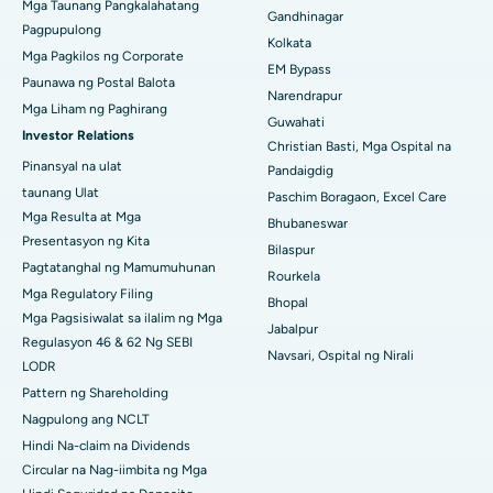
Pinakamahusay na Ospital sa Arepally, Warangal
Mga Taunang Pangkalahatang
Gandhinagar
Pagpupulong
Kolkata
Pinakamahusay na Ospital sa Arera Colony, Bhopal
Mga Pagkilos ng Corporate
EM Bypass
Paunawa ng Postal Balota
Pinakamahusay na Ospital sa Jayanagar, Bangalore
Narendrapur
Mga Liham ng Paghirang
Guwahati
Investor Relations
Pinakamahusay na Ospital sa KK Nagar, Madurai
Christian Basti, Mga Ospital na
Pinansyal na ulat
Pandaigdig
Pinakamahusay na Ospital sa Ramji Nagar, Nellore
taunang Ulat
Paschim Boragaon, Excel Care
Mga Resulta at Mga
Bhubaneswar
Pinakamahusay na Ospital sa Sektor-19, Rourkela
Presentasyon ng Kita
Bilaspur
Pagtatanghal ng Mamumuhunan
Pinakamahusay na Ospital sa Swargate, Pune
Rourkela
Mga Regulatory Filing
Bhopal
Pinakamahusay na Ospital ng Kanser ng Kababaihan sa Timog
Mga Pagsisiwalat sa ilalim ng Mga
Jabalpur
Delhi
Regulasyon 46 & 62 Ng SEBI
Navsari, Ospital ng Nirali
LODR
Pattern ng Shareholding
Nagpulong ang NCLT
Hindi Na-claim na Dividends
Circular na Nag-iimbita ng Mga