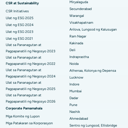
Miryalaguda
CSR at Sustainability
Pinakamahusay na Ospital sa Hyderguda, Hyderabad
Kidney Biopsy
Secunderabad
CSR Initiatives
Pinakamahusay na Ospital sa Vijay Nagar, Indore
Warangal
Parathyroidectomy
Ulat ng ESG 2025
Visakhapatnam
Ulat ng ESG 2024
Pinakamahusay na Ospital sa Suryaraopeta Main Road, Kakinada
Cytoreductive Surgery
Arilova, Lungsod ng Kalusugan
Ulat ng ESG 2023
Ram Nagar
Pinakamahusay na Ospital sa Canal Circular Road, Kolkata
Ulat ng ESG 2021
Ceramic Kabuuang Pagpapalit ng Tuhod
Kakinada
Ulat sa Pananagutan at
Pinakamahusay na Ospital sa CBD Belapur, Navi Mumbai
Deli
Pagpapanatili ng Negosyo 2023
ERCP
Indraprastha
Ulat sa Pananagutan at
Pinakamahusay na Ospital sa Panchavati, Nashik
Pagpapanatili ng Negosyo 2022
Noida
Ulat sa Pananagutan at
Athenaa, Kolonya ng Depensa
Pinakamahusay na Ospital sa Secunderabad, Hyderabad
Pagpapanatili ng Negosyo 2024
Lucknow
Ulat sa Pananagutan at
Pinakamahusay na Ospital sa Seshadripuram, Bangalore
Indore
Pagpapanatili ng Negosyo 2025
Mumbai
Pinakamahusay na Ospital sa Waltair Main Road, Visakhapatnam
Ulat sa Pananagutan at
Dadar
Pagpapanatili ng Negosyo 2026
Pune
Pinakamahusay na Ospital sa Subhash Nagar Road, Karimnagar
Corporate Pamamahala
Nashik
Mga Komite ng Lupon
Pinakamahusay na Ospital sa Managari, Karaikudi
Ahmedabad
Mga Patakaran sa Korporasyon
Sentro ng Lungsod, Ellisbridge