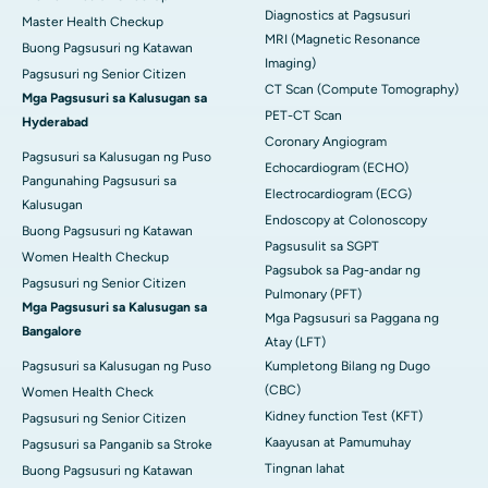
Diagnostics at Pagsusuri
Master Health Checkup
MRI (Magnetic Resonance
Buong Pagsusuri ng Katawan
Imaging)
Pagsusuri ng Senior Citizen
CT Scan (Compute Tomography)
Mga Pagsusuri sa Kalusugan sa
PET-CT Scan
Hyderabad
Coronary Angiogram
Pagsusuri sa Kalusugan ng Puso
Echocardiogram (ECHO)
Pangunahing Pagsusuri sa
Electrocardiogram (ECG)
Kalusugan
Endoscopy at Colonoscopy
Buong Pagsusuri ng Katawan
Pagsusulit sa SGPT
Women Health Checkup
Pagsubok sa Pag-andar ng
Pagsusuri ng Senior Citizen
Pulmonary (PFT)
Mga Pagsusuri sa Kalusugan sa
Mga Pagsusuri sa Paggana ng
Bangalore
Atay (LFT)
Pagsusuri sa Kalusugan ng Puso
Kumpletong Bilang ng Dugo
(CBC)
Women Health Check
Kidney function Test (KFT)
Pagsusuri ng Senior Citizen
Kaayusan at Pamumuhay
Pagsusuri sa Panganib sa Stroke
Tingnan lahat
Buong Pagsusuri ng Katawan