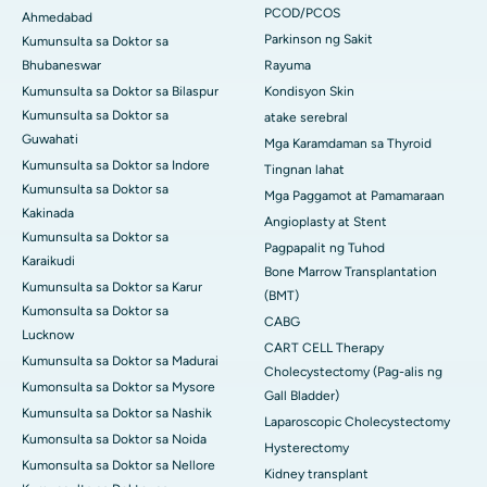
PCOD/PCOS
Ahmedabad
Parkinson ng Sakit
Kumunsulta sa Doktor sa
Bhubaneswar
Rayuma
Kumunsulta sa Doktor sa Bilaspur
Kondisyon Skin
Kumunsulta sa Doktor sa
atake serebral
Guwahati
Mga Karamdaman sa Thyroid
Kumunsulta sa Doktor sa Indore
Tingnan lahat
Kumunsulta sa Doktor sa
Mga Paggamot at Pamamaraan
Kakinada
Angioplasty at Stent
Kumunsulta sa Doktor sa
Pagpapalit ng Tuhod
Karaikudi
Bone Marrow Transplantation
Kumunsulta sa Doktor sa Karur
(BMT)
Kumonsulta sa Doktor sa
CABG
Lucknow
CART CELL Therapy
Kumunsulta sa Doktor sa Madurai
Cholecystectomy (Pag-alis ng
Kumonsulta sa Doktor sa Mysore
Gall Bladder)
Kumunsulta sa Doktor sa Nashik
Laparoscopic Cholecystectomy
Kumonsulta sa Doktor sa Noida
Hysterectomy
Kumonsulta sa Doktor sa Nellore
Kidney transplant