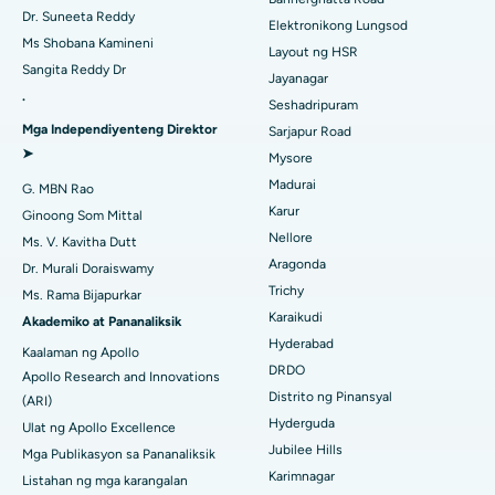
Dr. Suneeta Reddy
Pinakamahusay na Ospital sa Kanpur Road, Lucknow
Elektronikong Lungsod
Maghanap ng Ginekologo
ACL Reconstruction Surgery
Ms Shobana Kamineni
Layout ng HSR
Pinakamahusay na Ospital sa Sektor-26, Noida
Sangita Reddy Dr
Pagpapalit ng Balikat na Balikat
Jayanagar
.
Seshadripuram
Maghanap ng Pangkalahatang Doktor
Pinakamahusay na Ospital sa Gandhinagar, Ahmedabad
Endometrial Ablation
Mga Independiyenteng Direktor
Sarjapur Road
➤
Pinakamahusay na Ospital sa Aragonda, Andhra Pradesh
Mysore
Embolization ng Uterine Artery
Madurai
G. MBN Rao
Maghanap ng Sikologo
Pinakamahusay na Ospital sa Bannerghatta Road, Bangalore
Ovarian Cystectomy
Karur
Ginoong Som Mittal
Nellore
Ms. V. Kavitha Dutt
Pinakamahusay na Ospital sa Unit-15, Bhubaneswar
Operasyong Kanser sa Dibdib
Aragonda
Dr. Murali Doraiswamy
Maghanap ng Pangkalahatang Siruhano
Pinakamahusay na Ospital sa Seepat Road, Bilaspur
Trichy
Ms. Rama Bijapurkar
Brachytherapy
Karaikudi
Akademiko at Pananaliksik
Pinakamahusay na Ospital sa Ellisbridge, Ahmedabad
Colonoscopy
Hyderabad
Kaalaman ng Apollo
DRDO
Pinakamahusay na Ospital sa New Delhi
Apollo Research and Innovations
Polypectomy
Distrito ng Pinansyal
(ARI)
Pinakamahusay na Ospital sa DRDO, Hyderabad
Hyderguda
Ulat ng Apollo Excellence
Deep Brain Stimulation
Jubilee Hills
Mga Publikasyon sa Pananaliksik
Pinakamahusay na Ospital sa GS Road, Guwahati
Peritoneyal Dialysis
Karimnagar
Listahan ng mga karangalan