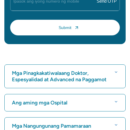
Mga Pinagkakatiwalaang Doktor,
Espesyalidad at Advanced na Paggamot
Maghanap ng Ospital
Ang aming mga Ospital
Maghanap ng Cardiologist
Pinakamahusay na Ospital sa Karukutty, Cochin
Mga Nangungunang Pamamaraan