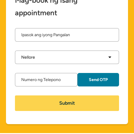
Mag-book ng isang
appointment