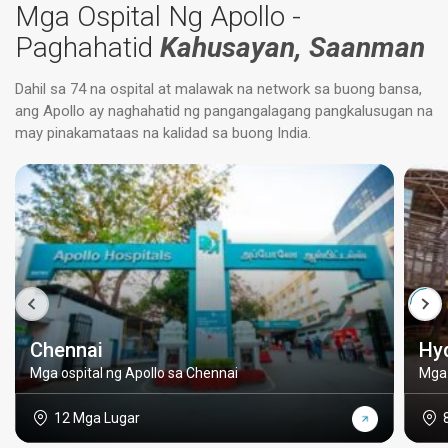
Mga Ospital Ng Apollo -
Paghahatid
Kahusayan, Saanman
Dahil sa 74 na ospital at malawak na network sa buong bansa,
ang Apollo ay naghahatid ng pangangalagang pangkalusugan na
may pinakamataas na kalidad sa buong India.
Chennai
Hy
Mga ospital ng Apollo sa Chennai
Mga 
12 Mga Lugar