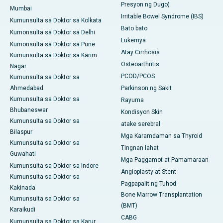
Presyon ng Dugo)
Mumbai
Irritable Bowel Syndrome (IBS)
Kumunsulta sa Doktor sa Kolkata
Bato bato
Kumonsulta sa Doktor sa Delhi
Lukemya
Kumonsulta sa Doktor sa Pune
Atay Cirrhosis
Kumunsulta sa Doktor sa Karim
Osteoarthritis
Nagar
PCOD/PCOS
Kumunsulta sa Doktor sa
Ahmedabad
Parkinson ng Sakit
Kumunsulta sa Doktor sa
Rayuma
Bhubaneswar
Kondisyon Skin
Kumunsulta sa Doktor sa
atake serebral
Bilaspur
Mga Karamdaman sa Thyroid
Kumunsulta sa Doktor sa
Tingnan lahat
Guwahati
Mga Paggamot at Pamamaraan
Kumunsulta sa Doktor sa Indore
Angioplasty at Stent
Kumunsulta sa Doktor sa
Pagpapalit ng Tuhod
Kakinada
Bone Marrow Transplantation
Kumunsulta sa Doktor sa
(BMT)
Karaikudi
CABG
Kumunsulta sa Doktor sa Karur