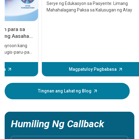
Hepatitis, Cirrhosis, Paglipat ng Atay at
Serye ng Edukasyon sa Pasyente: Limang
Kanser sa Atay
Mahahalagang Paksa sa Kalusugan ng Atay
11 Mga 
Sintoma
seryoso
Ang atake
emergenc
Maaari i
sa puso 
magagamo
Magpatuloy Pagbabasa
man mang
puso, nag
sintomas
Tingnan ang Lahat ng Blog
mga sinto
iyong mah
mahalaga
Humiling Ng Callback