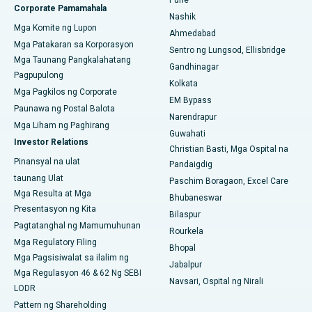
Corporate Pamamahala
Pinakamahusay na Ospital sa Waltair Main Road,
Nashik
Mga Komite ng Lupon
Visakhapatnam
Ahmedabad
Mga Patakaran sa Korporasyon
Sentro ng Lungsod, Ellisbridge
Pinakamahusay na Ospital sa Subhash Nagar Road,
Mga Taunang Pangkalahatang
Gandhinagar
Karimnagar
Pagpupulong
Kolkata
Mga Pagkilos ng Corporate
Pinakamahusay na Ospital sa Managari, Karaikudi
EM Bypass
Paunawa ng Postal Balota
Narendrapur
Pinakamahusay na Ospital sa Arepally, Warangal
Mga Liham ng Paghirang
Guwahati
Investor Relations
Christian Basti, Mga Ospital na
Pinakamahusay na Ospital sa Arera Colony, Bhopal
Pinansyal na ulat
Pandaigdig
taunang Ulat
Pinakamahusay na Ospital sa Jayanagar, Bangalore
Paschim Boragaon, Excel Care
Mga Resulta at Mga
Bhubaneswar
Pinakamahusay na Ospital sa KK Nagar, Madurai
Presentasyon ng Kita
Bilaspur
Pagtatanghal ng Mamumuhunan
Rourkela
Pinakamahusay na Ospital sa Ramji Nagar, Nellore
Mga Regulatory Filing
Bhopal
Mga Pagsisiwalat sa ilalim ng
Pinakamahusay na Ospital sa Sektor-19, Rourkela
Jabalpur
Mga Regulasyon 46 & 62 Ng SEBI
Navsari, Ospital ng Nirali
LODR
Pinakamahusay na Ospital sa Swargate, Pune
Pattern ng Shareholding