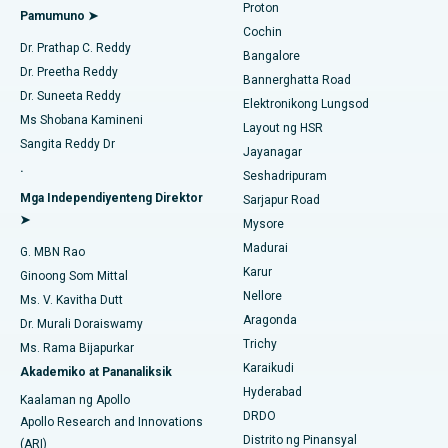
Proton
Pamumuno ➤
Pinakamahusay na Ospital sa Kovai Road, Karur
Cochin
Minimally Invasive Cardiac Surgery
Maghanap ng Diabetologist
Dr. Prathap C. Reddy
Bangalore
Pinakamahusay na Ospital sa Karapakkam, Chennai
Dr. Preetha Reddy
Pagwawaksi ng Catheter
Bannerghatta Road
Dr. Suneeta Reddy
Pinakamahusay na Ospital sa Arilova, Vizag
Elektronikong Lungsod
Maghanap ng Ginekologo
ACL Reconstruction Surgery
Ms Shobana Kamineni
Layout ng HSR
Pinakamahusay na Ospital sa Kanpur Road, Lucknow
Sangita Reddy Dr
Jayanagar
Pagpapalit ng Balikat na Balikat
.
Seshadripuram
Pinakamahusay na Ospital sa Sektor-26, Noida
Maghanap ng Pangkalahatang Doktor
Endometrial Ablation
Mga Independiyenteng Direktor
Sarjapur Road
➤
Pinakamahusay na Ospital sa Gandhinagar, Ahmedabad
Mysore
Embolization ng Uterine Artery
Madurai
G. MBN Rao
Maghanap ng Sikologo
Pinakamahusay na Ospital sa Aragonda, Andhra Pradesh
Karur
Ovarian Cystectomy
Ginoong Som Mittal
Nellore
Ms. V. Kavitha Dutt
Pinakamahusay na Ospital sa Bannerghatta Road, Bangalore
Operasyong Kanser sa Dibdib
Aragonda
Dr. Murali Doraiswamy
Maghanap ng Pangkalahatang Siruhano
Pinakamahusay na Ospital sa Unit-15, Bhubaneswar
Trichy
Ms. Rama Bijapurkar
Brachytherapy
Karaikudi
Akademiko at Pananaliksik
Pinakamahusay na Ospital sa Seepat Road, Bilaspur
Hyderabad
Colonoscopy
Kaalaman ng Apollo
DRDO
Pinakamahusay na Ospital sa Ellisbridge, Ahmedabad
Apollo Research and Innovations
Polypectomy
Distrito ng Pinansyal
(ARI)