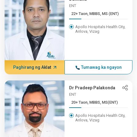
ENT
22+ Taon, MBBS, MS (ENT)
Apollo Hospitals Health City,
Arilova, Vizag
Paghirang ng Aklat
Tumawag ka ngayon
Dr Pradeep Palakonda
ENT
20+ Taon, MBBS, MS(ENT)
Apollo Hospitals Health City,
Arilova, Vizag