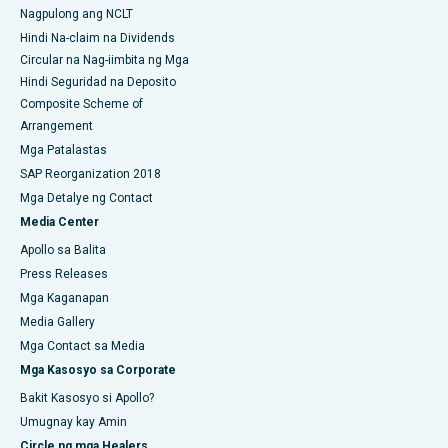
Pinakamahusay na Ospital ng Kanser ng Kababaihan sa Timog
Nagpulong ang NCLT
Delhi
Hindi Na-claim na Dividends
Circular na Nag-iimbita ng Mga
Hindi Seguridad na Deposito
Composite Scheme of
Arrangement
Mga Patalastas
SAP Reorganization 2018
Mga Detalye ng Contact
Media Center
Apollo sa Balita
Press Releases
Mga Kaganapan
Media Gallery
Mga Contact sa Media
Mga Kasosyo sa Corporate
Bakit Kasosyo si Apollo?
Umugnay kay Amin
Circle ng mga Healers