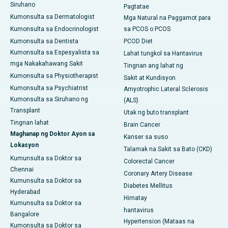
Siruhano
Pagtatae
Kumonsulta sa Dermatologist
Mga Natural na Paggamot para
Kumonsulta sa Endocrinologist
sa PCOS o PCOS
Kumonsulta sa Dentista
PCOD Diet
Kumonsulta sa Espesyalista sa
Lahat tungkol sa Hantavirus
mga Nakakahawang Sakit
Tingnan ang lahat ng
Kumonsulta sa Physiotherapist
Sakit at Kundisyon
Kumonsulta sa Psychiatrist
Amyotrophic Lateral Sclerosis
Kumonsulta sa Siruhano ng
(ALS)
Transplant
Utak ng buto transplant
Tingnan lahat
Brain Cancer
Maghanap ng Doktor Ayon sa
Kanser sa suso
Lokasyon
Talamak na Sakit sa Bato (CKD)
Kumunsulta sa Doktor sa
Colorectal Cancer
Chennai
Coronary Artery Disease
Kumunsulta sa Doktor sa
Diabetes Mellitus
Hyderabad
Himatay
Kumunsulta sa Doktor sa
hantavirus
Bangalore
Hypertension (Mataas na
Kumonsulta sa Doktor sa