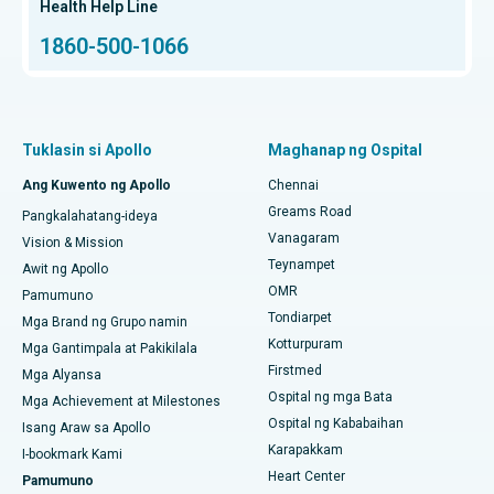
Hip Arthroscopy
Health Help Line
Bangalore
1860-500-1066
Kabuuang Pagpapalit ng Hip
Maghanap ng Espesyalista sa ENT
Pinakamahusay na Sentro ng Kanser sa Proton sa Chennai
Proton Therapy
Pinakamahusay na Ospital ng mga Bata sa Thousand Lights,
Chennai
Maghanap ng Pulmonologist
Minimly Invasive Subvastus Kabuuang Pagpapalit ng Tuhod
Tuklasin si Apollo
Maghanap ng Ospital
Pinakamahusay na Ospital ng Kababaihan sa Thousand Lights,
Fast Track Daycare na Pagpapalit ng Tuhod
Ang Kuwento ng Apollo
Chennai
Chennai
Maghanap ng Dentista
Greams Road
Pangkalahatang-ideya
Sleeve Gastrectomy
Pinakamahusay na Ospital sa Paschim Boragaon, Guwahati
Vanagaram
Vision & Mission
Teynampet
Lasik Surgery
Awit ng Apollo
Pinakamahusay na Ospital sa PH Road, Chennai
Maghanap ng Pediatrics
OMR
Pamumuno
Rhinoplasty
Tondiarpet
Pinakamahusay na Sentro ng Puso sa Thousand Lights,
Mga Brand ng Grupo namin
Chennai
Kotturpuram
Mga Gantimpala at Pakikilala
liposuction
Firstmed
Maghanap ng Dermatologist
Mga Alyansa
Pinakamahusay na Ospital sa Jubilee Hills, Hyderabad
Ospital ng mga Bata
Coronary Angiogram
Mga Achievement at Milestones
Ospital ng Kababaihan
Isang Araw sa Apollo
Pinakamahusay na Ospital sa Tondiarpet, Chennai
Kapalit na Transcatheter Aortic Valve
Karapakkam
Maghanap ng Urologist
I-bookmark Kami
Pinakamahusay na Ospital sa Kotturpuram, Chennai
Heart Center
Pamumuno
Pag-aayos ng MitraClip Valve