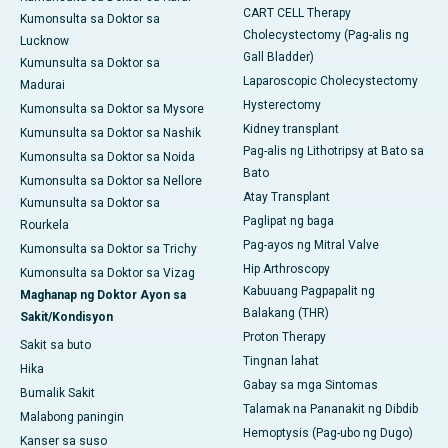
CART CELL Therapy
Kumonsulta sa Doktor sa
Cholecystectomy (Pag-alis ng
Lucknow
Gall Bladder)
Kumunsulta sa Doktor sa
Laparoscopic Cholecystectomy
Madurai
Hysterectomy
Kumonsulta sa Doktor sa Mysore
Kidney transplant
Kumunsulta sa Doktor sa Nashik
Pag-alis ng Lithotripsy at Bato sa
Kumonsulta sa Doktor sa Noida
Bato
Kumonsulta sa Doktor sa Nellore
Atay Transplant
Kumunsulta sa Doktor sa
Paglipat ng baga
Rourkela
Pag-ayos ng Mitral Valve
Kumonsulta sa Doktor sa Trichy
Hip Arthroscopy
Kumonsulta sa Doktor sa Vizag
Kabuuang Pagpapalit ng
Maghanap ng Doktor Ayon sa
Balakang (THR)
Sakit/Kondisyon
Proton Therapy
Sakit sa buto
Tingnan lahat
Hika
Gabay sa mga Sintomas
Bumalik Sakit
Talamak na Pananakit ng Dibdib
Malabong paningin
Hemoptysis (Pag-ubo ng Dugo)
Kanser sa suso