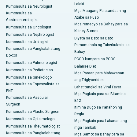
Lalaki
Kumonsulta sa Neurologist
Mga Maagang Palatandaan ng
Kumonsulta sa
Atake sa Puso
Gastroenterologist
Mga remedyo sa Bahay para sa
Kumonsulta sa Oncologist
Kidney Stones
Kumonsulta sa Nephrologist
Diyeta sa Bato sa Bato
Kumonsulta sa Urologist
Pamamahala ng Tuberkulosis sa
Kumonsulta sa Pangkalahatang
Bahay
Doktor
PCOD kumpara sa PCOS
Kumonsulta sa Pulmonologist
Balanse Diet
Kumonsulta sa Pediatrician
Mga Paraan para Mabawasan
Kumonsulta sa Ginekologo
ang Triglycerides
Kumonsulta sa Espesyalista sa
Lahat tungkol sa Viral Fever
ENT
Mga Pagkain para sa Bitamina
Kumonsulta sa Vascular
B12
Surgeon
Itim na Dugo sa Panahon ng
Kumonsulta sa Plastic Surgeon
Regla
Kumonsulta sa Optalmologo
Mga Pagkain para Labanan ang
Kumonsulta sa Rheumatologist
mga Tambak
Kumonsulta sa Pangkalahatang
Mga Gamot sa Bahay para sa