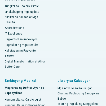
Tungkol sa Healers' Circle
pinakabagong mga update
Klinikal na Kalidad at Mga
Resulta
Accreditations
IT Excellence
Pagkontrol sa impeksyon
Pagsukat ng mga Resulta
Kaligtasan ng Pasyente
TASCC
Digital Transformation at AI for
Better Care
Serbisyong Medikal
Library sa Kalusugan
Maghanap ng Doktor Ayon sa
Mga Artikulo sa Kalusugan
Espesyalidad
Chart ng Paglago ng Sanggol na
Babae
Kumonsulta sa Cardiologist
Tsart ng Paglaki ng Sanggol na
Kumonsulta sa Orthopaedician