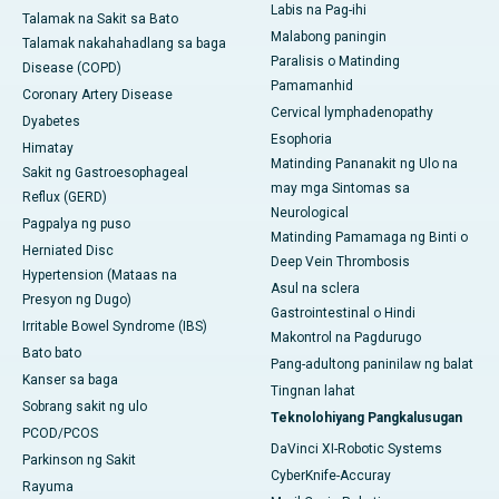
Labis na Pag-ihi
Talamak na Sakit sa Bato
Malabong paningin
Talamak nakahahadlang sa baga
Paralisis o Matinding
Disease (COPD)
Pamamanhid
Coronary Artery Disease
Cervical lymphadenopathy
Dyabetes
Esophoria
Himatay
Matinding Pananakit ng Ulo na
Sakit ng Gastroesophageal
may mga Sintomas sa
Reflux (GERD)
Neurological
Pagpalya ng puso
Matinding Pamamaga ng Binti o
Herniated Disc
Deep Vein Thrombosis
Hypertension (Mataas na
Asul na sclera
Presyon ng Dugo)
Gastrointestinal o Hindi
Irritable Bowel Syndrome (IBS)
Makontrol na Pagdurugo
Bato bato
Pang-adultong paninilaw ng balat
Kanser sa baga
Tingnan lahat
Sobrang sakit ng ulo
Teknolohiyang Pangkalusugan
PCOD/PCOS
DaVinci XI-Robotic Systems
Parkinson ng Sakit
CyberKnife-Accuray
Rayuma