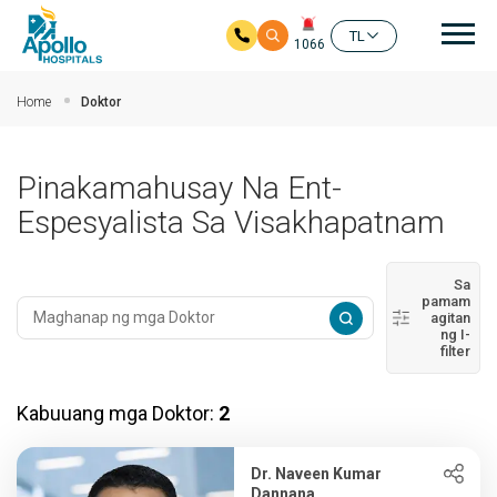
Mai
TL
1066
Skip to main content
Home
Doktor
Pinakamahusay Na Ent-
Espesyalista Sa Visakhapatnam
Sa
pamam
agitan
ng I-
filter
Kabuuang mga Doktor:
2
Dr. Naveen Kumar
Dannana