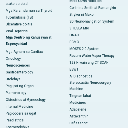
Meril Cuvis Robotics
atake serebral
Cori nina Smith at Pamangkin
Mga Karamdaman sa Thyroid
Stryker ni Mako
Tuberkulosis (TB)
3D Neuro-navigation System
Ulcerative colitis
3 TESLA MRI
Viral Hepatitis
LINAC
Mga Sentro ng Kahusayan at
ECMO
Espesyalidad
MOSES 2.0 System
Mga Agham sa Cardiac
Rezum Water Vapor Therapy
Oncology
128 Hiwain ang CT SCAN
Neurosciences
ESWT
Gastroenterology
AI Diagnostics
Urolohiya
Stereotactic Neurosurgery
Paglipat ng Organ
Machine
Pulmonology
Tingnan lahat
Obtestrics at Gynecology
Medicines
Internal Medicine
Adapalene
Pag-oopera sa ugat
Astaxanthin
Paediatrics
Deflazacort
Kosmetolohiya