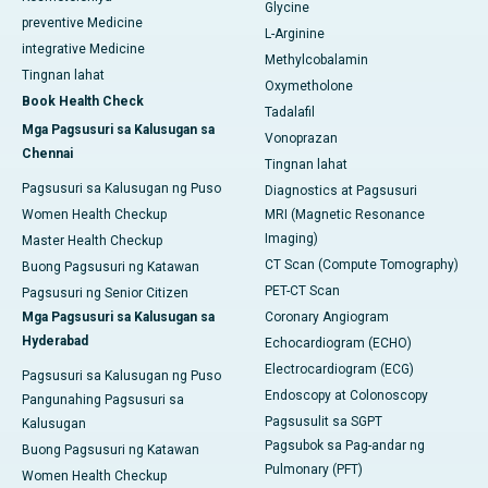
Glycine
preventive Medicine
L-Arginine
integrative Medicine
Methylcobalamin
Tingnan lahat
Oxymetholone
Book Health Check
Tadalafil
Mga Pagsusuri sa Kalusugan sa
Vonoprazan
Chennai
Tingnan lahat
Pagsusuri sa Kalusugan ng Puso
Diagnostics at Pagsusuri
Women Health Checkup
MRI (Magnetic Resonance
Imaging)
Master Health Checkup
CT Scan (Compute Tomography)
Buong Pagsusuri ng Katawan
PET-CT Scan
Pagsusuri ng Senior Citizen
Mga Pagsusuri sa Kalusugan sa
Coronary Angiogram
Hyderabad
Echocardiogram (ECHO)
Electrocardiogram (ECG)
Pagsusuri sa Kalusugan ng Puso
Endoscopy at Colonoscopy
Pangunahing Pagsusuri sa
Pagsusulit sa SGPT
Kalusugan
Pagsubok sa Pag-andar ng
Buong Pagsusuri ng Katawan
Pulmonary (PFT)
Women Health Checkup