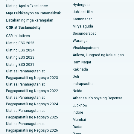
Pinakamahusay na Ospital sa New Delhi
Hyderguda
Ulat ng Apollo Excellence
Deep Brain Stimulation
Jubilee Hills
Mga Publikasyon sa Pananaliksik
Pinakamahusay na Ospital sa DRDO, Hyderabad
Karimnagar
Peritoneyal Dialysis
Listahan ng mga karangalan
Miryalaguda
CSR at Sustainability
Pinakamahusay na Ospital sa GS Road, Guwahati
Kidney Biopsy
Secunderabad
CSR Initiatives
Pinakamahusay na Ospital sa Hyderguda, Hyderabad
Warangal
Ulat ng ESG 2025
Parathyroidectomy
Visakhapatnam
Ulat ng ESG 2024
Pinakamahusay na Ospital sa Vijay Nagar, Indore
Arilova, Lungsod ng Kalusugan
Cytoreductive Surgery
Ulat ng ESG 2023
Ram Nagar
Pinakamahusay na Ospital sa Suryaraopeta Main Road,
Ulat ng ESG 2021
Ceramic Kabuuang Pagpapalit ng Tuhod
Kakinada
Kakinada
Ulat sa Pananagutan at
Deli
Pagpapanatili ng Negosyo 2023
ERCP
Pinakamahusay na Ospital sa Canal Circular Road, Kolkata
Indraprastha
Ulat sa Pananagutan at
Pagpapanatili ng Negosyo 2022
Noida
Pinakamahusay na Ospital sa CBD Belapur, Navi Mumbai
Ulat sa Pananagutan at
Athenaa, Kolonya ng Depensa
Pagpapanatili ng Negosyo 2024
Pinakamahusay na Ospital sa Panchavati, Nashik
Lucknow
Ulat sa Pananagutan at
Indore
Pinakamahusay na Ospital sa Secunderabad, Hyderabad
Pagpapanatili ng Negosyo 2025
Mumbai
Ulat sa Pananagutan at
Dadar
Pinakamahusay na Ospital sa Seshadripuram, Bangalore
Pagpapanatili ng Negosyo 2026
Pune