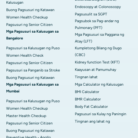
Kalusugan
Endoscopy at Colonoscopy
Buong Pagsusuri ng Katawan
Pagsusulit sa SGPT
Women Health Checkup
Pagsubok sa Pag-andar ng
Pagsusuri ng Senior Citizen
Pulmonary (PFT)
Mga Pagsusuri sa Kalusugan sa
Mga Pagsusuri sa Paggana ng
Bangalore
Atay (LFT)
Pagsusuri sa Kalusugan ng Puso
Kumpletong Bilang ng Dugo
(CBC)
Women Health Check
Kidney function Test (KFT)
Pagsusuri ng Senior Citizen
Kaayusan at Pamumuhay
Pagsusuri sa Panganib sa Stroke
Tingnan lahat
Buong Pagsusuri ng Katawan
Mga Pagsusuri sa Kalusugan sa
Mga Calculator ng Kalusugan
Mumbai
BMI Calculator
BMR Calculator
Pagsusuri sa Kalusugan ng Puso
Body Fat Calculator
Women Health Checkup
Pagsusuri sa Kulay ng Paningin
Master Health Checkup
Tingnan ang lahat ng
Pagsusuri ng Senior Citizen
Buong Pagsusuri ng Katawan
Preventive Health - Apollo