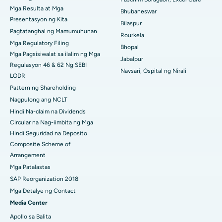
Mga Resulta at Mga
Bhubaneswar
Pinakamahusay na Ospital sa Sektor-19, Rourkela
Presentasyon ng Kita
Bilaspur
Pagtatanghal ng Mamumuhunan
Pinakamahusay na Ospital sa Swargate, Pune
Rourkela
Mga Regulatory Filing
Bhopal
Pinakamahusay na Ospital ng Kanser ng Kababaihan sa Timog
Mga Pagsisiwalat sa ilalim ng Mga
Jabalpur
Delhi
Regulasyon 46 & 62 Ng SEBI
Navsari, Ospital ng Nirali
LODR
Pattern ng Shareholding
Nagpulong ang NCLT
Hindi Na-claim na Dividends
Circular na Nag-iimbita ng Mga
Hindi Seguridad na Deposito
Composite Scheme of
Arrangement
Mga Patalastas
SAP Reorganization 2018
Mga Detalye ng Contact
Media Center
Apollo sa Balita