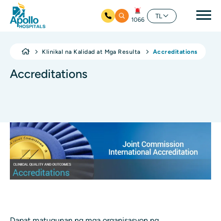
Mai
TL
1066
Skip to main content
Klinikal na Kalidad at Mga Resulta
Accreditations
Accreditations
Dapat matugunan ng mga organisasyon ng