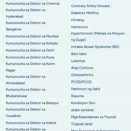
Kumunsulta sa Doktor sa Chennai
Coronary Artery Disease
Kumunsulta sa Doktor sa
Diabetes Mellitus
Hyderabad
Himatay
Kumunsulta sa Doktor sa
hantavirus
Bangalore
Hypertension (Mataas na Presyon
Kumonsulta sa Doktor sa Mumbai
ng Dugo)
Kumunsulta sa Doktor sa Kolkata
Irritable Bowel Syndrome (IBS)
Kumonsulta sa Doktor sa Delhi
Bato bato
Kumonsulta sa Doktor sa Pune
Lukemya
Kumunsulta sa Doktor sa Karim
Atay Cirrhosis
Nagar
Osteoarthritis
Kumunsulta sa Doktor sa
PCOD/PCOS
Ahmedabad
Parkinson ng Sakit
Kumunsulta sa Doktor sa
Bhubaneswar
Rayuma
Kumunsulta sa Doktor sa Bilaspur
Kondisyon Skin
Kumunsulta sa Doktor sa
atake serebral
Guwahati
Mga Karamdaman sa Thyroid
Kumunsulta sa Doktor sa Indore
Tingnan lahat
Kumunsulta sa Doktor sa