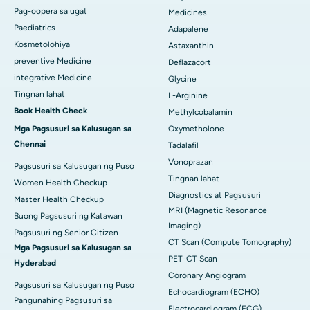
Pag-oopera sa ugat
Medicines
Paediatrics
Adapalene
Kosmetolohiya
Astaxanthin
preventive Medicine
Deflazacort
integrative Medicine
Glycine
Tingnan lahat
L-Arginine
Book Health Check
Methylcobalamin
Mga Pagsusuri sa Kalusugan sa
Oxymetholone
Chennai
Tadalafil
Vonoprazan
Pagsusuri sa Kalusugan ng Puso
Tingnan lahat
Women Health Checkup
Diagnostics at Pagsusuri
Master Health Checkup
MRI (Magnetic Resonance
Buong Pagsusuri ng Katawan
Imaging)
Pagsusuri ng Senior Citizen
CT Scan (Compute Tomography)
Mga Pagsusuri sa Kalusugan sa
PET-CT Scan
Hyderabad
Coronary Angiogram
Pagsusuri sa Kalusugan ng Puso
Echocardiogram (ECHO)
Pangunahing Pagsusuri sa
Electrocardiogram (ECG)