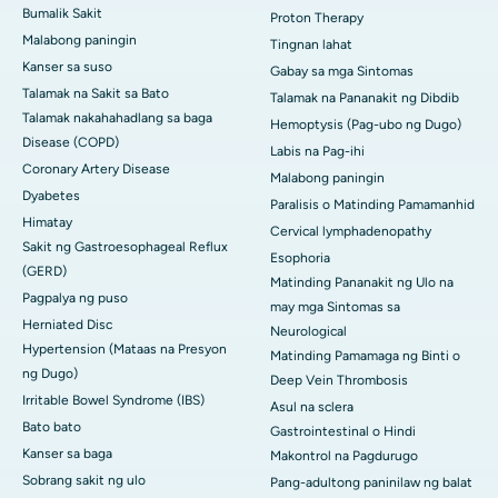
Bumalik Sakit
Proton Therapy
Malabong paningin
Tingnan lahat
Kanser sa suso
Gabay sa mga Sintomas
Talamak na Sakit sa Bato
Talamak na Pananakit ng Dibdib
Talamak nakahahadlang sa baga
Hemoptysis (Pag-ubo ng Dugo)
Disease (COPD)
Labis na Pag-ihi
Coronary Artery Disease
Malabong paningin
Dyabetes
Paralisis o Matinding Pamamanhid
Himatay
Cervical lymphadenopathy
Sakit ng Gastroesophageal Reflux
Esophoria
(GERD)
Matinding Pananakit ng Ulo na
Pagpalya ng puso
may mga Sintomas sa
Herniated Disc
Neurological
Hypertension (Mataas na Presyon
Matinding Pamamaga ng Binti o
ng Dugo)
Deep Vein Thrombosis
Irritable Bowel Syndrome (IBS)
Asul na sclera
Bato bato
Gastrointestinal o Hindi
Kanser sa baga
Makontrol na Pagdurugo
Sobrang sakit ng ulo
Pang-adultong paninilaw ng balat