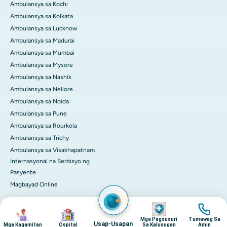
Ambulansya sa Kochi
Ambulansya sa Kolkata
Ambulansya sa Lucknow
Ambulansya sa Madurai
Ambulansya sa Mumbai
Ambulansya sa Mysore
Ambulansya sa Nashik
Ambulansya sa Nellore
Ambulansya sa Noida
Ambulansya sa Pune
Ambulansya sa Rourkela
Ambulansya sa Trichy
Ambulansya sa Visakhapatnam
Internasyonal na Serbisyo ng
Pasyente
Magbayad Online
Imahen
Imahen
Imahen
Imahen
© 2026 Apollo Hospitals. Lahat ng karapatan ay nakalaan.
Mga Pagsusuri
Tumawag Sa
Pribadong Patakaran
Mga palatuntunan
Usap-Usapan
Mga Kagamitan
Ospital
Sa Kalusugan
Amin