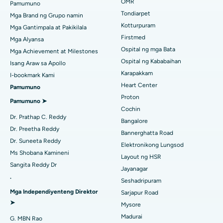
Maghanap ng Pediatrics
OMR
Pamumuno
Pinakamahusay na Sentro ng Puso sa Thousand Lights, Chennai
Rhinoplasty
Tondiarpet
Mga Brand ng Grupo namin
Pinakamahusay na Ospital sa Jubilee Hills, Hyderabad
Kotturpuram
Mga Gantimpala at Pakikilala
liposuction
Maghanap ng Dermatologist
Firstmed
Mga Alyansa
Pinakamahusay na Ospital sa Tondiarpet, Chennai
Coronary Angiogram
Ospital ng mga Bata
Mga Achievement at Milestones
Ospital ng Kababaihan
Isang Araw sa Apollo
Pinakamahusay na Ospital sa Kotturpuram, Chennai
Kapalit na Transcatheter Aortic Valve
Maghanap ng Urologist
Karapakkam
I-bookmark Kami
Pinakamahusay na Ospital sa Kovai Road, Karur
Heart Center
Pamumuno
Pag-aayos ng MitraClip Valve
Proton
Pamumuno ➤
Pinakamahusay na Ospital sa Karapakkam, Chennai
Minimally Invasive Cardiac Surgery
Cochin
Maghanap ng Diabetologist
Dr. Prathap C. Reddy
Bangalore
Pinakamahusay na Ospital sa Arilova, Vizag
Pagwawaksi ng Catheter
Dr. Preetha Reddy
Bannerghatta Road
Dr. Suneeta Reddy
Pinakamahusay na Ospital sa Kanpur Road, Lucknow
Elektronikong Lungsod
Maghanap ng Ginekologo
ACL Reconstruction Surgery
Ms Shobana Kamineni
Layout ng HSR
Pinakamahusay na Ospital sa Sektor-26, Noida
Sangita Reddy Dr
Pagpapalit ng Balikat na Balikat
Jayanagar
.
Seshadripuram
Maghanap ng Pangkalahatang Doktor
Pinakamahusay na Ospital sa Gandhinagar, Ahmedabad
Endometrial Ablation
Mga Independiyenteng Direktor
Sarjapur Road
➤
Pinakamahusay na Ospital sa Aragonda, Andhra Pradesh
Mysore
Embolization ng Uterine Artery
Madurai
G. MBN Rao
Maghanap ng Sikologo