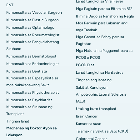
Lahat tungkol sa Viral Fever
ENT
Mga Pagkain para sa Bitamina B12
Kumonsulta sa Vascular Surgeon
Itim na Dugo sa Panahon ng Regla
Kumonsulta sa Plastic Surgeon
Mga Pagkain para Labanan ang
Kumonsulta sa Optalmologo
mga Tambak
Kumonsulta sa Rheumatologist
Mga Gamot sa Bahay para sa
Kumonsulta sa Pangkalahatang
Pagtatae
Siruhano
Mga Natural na Paggamot para sa
Kumonsulta sa Dermatologist
PCOS o PCOS
Kumonsulta sa Endocrinologist
PCOD Diet
Kumonsulta sa Dentista
Lahat tungkol sa Hantavirus
Kumonsulta sa Espesyalista sa
Tingnan ang lahat ng
mga Nakakahawang Sakit
Sakit at Kundisyon
Kumonsulta sa Physiotherapist
Amyotrophic Lateral Sclerosis
Kumonsulta sa Psychiatrist
(ALS)
Kumonsulta sa Siruhano ng
Utak ng buto transplant
Transplant
Brain Cancer
Tingnan lahat
Kanser sa suso
Maghanap ng Doktor Ayon sa
Talamak na Sakit sa Bato (CKD)
Lokasyon
Colorectal Cancer