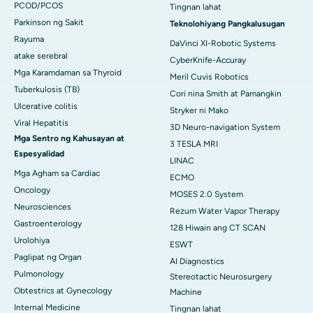
PCOD/PCOS
Tingnan lahat
Parkinson ng Sakit
Teknolohiyang Pangkalusugan
Rayuma
DaVinci XI-Robotic Systems
atake serebral
CyberKnife-Accuray
Mga Karamdaman sa Thyroid
Meril Cuvis Robotics
Tuberkulosis (TB)
Cori nina Smith at Pamangkin
Ulcerative colitis
Stryker ni Mako
Viral Hepatitis
3D Neuro-navigation System
Mga Sentro ng Kahusayan at
3 TESLA MRI
Espesyalidad
LINAC
Mga Agham sa Cardiac
ECMO
Oncology
MOSES 2.0 System
Neurosciences
Rezum Water Vapor Therapy
Gastroenterology
128 Hiwain ang CT SCAN
Urolohiya
ESWT
Paglipat ng Organ
AI Diagnostics
Pulmonology
Stereotactic Neurosurgery
Obtestrics at Gynecology
Machine
Internal Medicine
Tingnan lahat