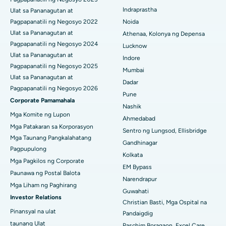
ERCP
Indraprastha
Ulat sa Pananagutan at
Pinakamahusay na Ospital sa Panchavati, Nashik
Pagpapanatili ng Negosyo 2022
Noida
Ulat sa Pananagutan at
Athenaa, Kolonya ng Depensa
Pinakamahusay na Ospital sa Secunderabad, Hyderabad
Pagpapanatili ng Negosyo 2024
Lucknow
Ulat sa Pananagutan at
Pinakamahusay na Ospital sa Seshadripuram, Bangalore
Indore
Pagpapanatili ng Negosyo 2025
Mumbai
Pinakamahusay na Ospital sa Waltair Main Road, Visakhapatnam
Ulat sa Pananagutan at
Dadar
Pagpapanatili ng Negosyo 2026
Pune
Pinakamahusay na Ospital sa Subhash Nagar Road, Karimnagar
Corporate Pamamahala
Nashik
Mga Komite ng Lupon
Pinakamahusay na Ospital sa Managari, Karaikudi
Ahmedabad
Mga Patakaran sa Korporasyon
Sentro ng Lungsod, Ellisbridge
Pinakamahusay na Ospital sa Arepally, Warangal
Mga Taunang Pangkalahatang
Gandhinagar
Pagpupulong
Kolkata
Pinakamahusay na Ospital sa Arera Colony, Bhopal
Mga Pagkilos ng Corporate
EM Bypass
Paunawa ng Postal Balota
Pinakamahusay na Ospital sa Jayanagar, Bangalore
Narendrapur
Mga Liham ng Paghirang
Guwahati
Investor Relations
Pinakamahusay na Ospital sa KK Nagar, Madurai
Christian Basti, Mga Ospital na
Pinansyal na ulat
Pandaigdig
Pinakamahusay na Ospital sa Ramji Nagar, Nellore
taunang Ulat
Paschim Boragaon, Excel Care