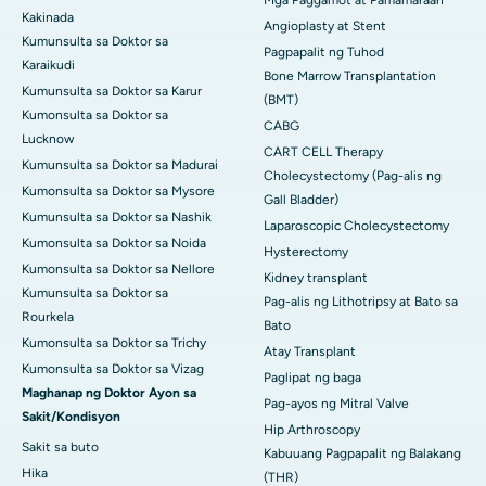
Mga Paggamot at Pamamaraan
Kakinada
Angioplasty at Stent
Kumunsulta sa Doktor sa
Pagpapalit ng Tuhod
Karaikudi
Bone Marrow Transplantation
Kumunsulta sa Doktor sa Karur
(BMT)
Kumonsulta sa Doktor sa
CABG
Lucknow
CART CELL Therapy
Kumunsulta sa Doktor sa Madurai
Cholecystectomy (Pag-alis ng
Kumonsulta sa Doktor sa Mysore
Gall Bladder)
Kumunsulta sa Doktor sa Nashik
Laparoscopic Cholecystectomy
Kumonsulta sa Doktor sa Noida
Hysterectomy
Kumonsulta sa Doktor sa Nellore
Kidney transplant
Kumunsulta sa Doktor sa
Pag-alis ng Lithotripsy at Bato sa
Rourkela
Bato
Kumonsulta sa Doktor sa Trichy
Atay Transplant
Kumonsulta sa Doktor sa Vizag
Paglipat ng baga
Maghanap ng Doktor Ayon sa
Pag-ayos ng Mitral Valve
Sakit/Kondisyon
Hip Arthroscopy
Sakit sa buto
Kabuuang Pagpapalit ng Balakang
Hika
(THR)