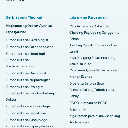
Better Care
Serbisyong Medikal
Library sa Kalusugan
Maghanap ng Doktor Ayon sa
Mga Artikulo sa Kalusugan
Espesyalidad
Chart ng Paglago ng Sanggol na
Babae
Kumonsulta sa Cardiologist
Tsart ng Paglaki ng Sanggol na
Kumonsulta sa Orthopaedician
Lalaki
Kumonsulta sa Neurologist
Mga Maagang Palatandaan ng
Kumonsulta sa
Atake sa Puso
Gastroenterologist
Mga remedyo sa Bahay para sa
Kumonsulta sa Oncologist
Kidney Stones
Kumonsulta sa Nephrologist
Diyeta sa Bato sa Bato
Kumonsulta sa Urologist
Pamamahala ng Tuberkulosis sa
Kumonsulta sa Pangkalahatang
Bahay
Doktor
PCOD kumpara sa PCOS
Kumonsulta sa Pulmonologist
Balanse Diet
Kumonsulta sa Pediatrician
Mga Paraan para Mabawasan ang
Kumonsulta sa Ginekologo
Triglycerides
Kumonsulta sa Espesyalista sa