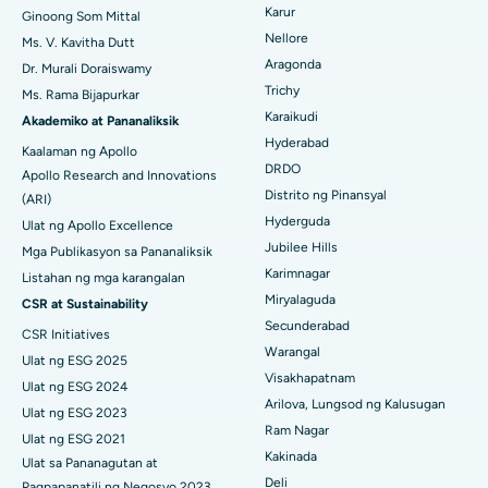
Pinakamahusay na Ospital sa Bannerghatta Road, Bangalore
Ovarian Cystectomy
Karur
Ginoong Som Mittal
Nellore
Ms. V. Kavitha Dutt
Pinakamahusay na Ospital sa Unit-15, Bhubaneswar
Operasyong Kanser sa Dibdib
Aragonda
Dr. Murali Doraiswamy
Maghanap ng Pangkalahatang Siruhano
Pinakamahusay na Ospital sa Seepat Road, Bilaspur
Trichy
Ms. Rama Bijapurkar
Brachytherapy
Karaikudi
Akademiko at Pananaliksik
Pinakamahusay na Ospital sa Ellisbridge, Ahmedabad
Colonoscopy
Hyderabad
Kaalaman ng Apollo
DRDO
Pinakamahusay na Ospital sa New Delhi
Apollo Research and Innovations
Polypectomy
Distrito ng Pinansyal
(ARI)
Pinakamahusay na Ospital sa DRDO, Hyderabad
Hyderguda
Ulat ng Apollo Excellence
Deep Brain Stimulation
Jubilee Hills
Mga Publikasyon sa Pananaliksik
Pinakamahusay na Ospital sa GS Road, Guwahati
Peritoneyal Dialysis
Karimnagar
Listahan ng mga karangalan
Miryalaguda
CSR at Sustainability
Pinakamahusay na Ospital sa Hyderguda, Hyderabad
Kidney Biopsy
Secunderabad
CSR Initiatives
Pinakamahusay na Ospital sa Vijay Nagar, Indore
Warangal
Parathyroidectomy
Ulat ng ESG 2025
Visakhapatnam
Ulat ng ESG 2024
Pinakamahusay na Ospital sa Suryaraopeta Main Road, Kakinada
Cytoreductive Surgery
Arilova, Lungsod ng Kalusugan
Ulat ng ESG 2023
Ram Nagar
Pinakamahusay na Ospital sa Canal Circular Road, Kolkata
Ulat ng ESG 2021
Ceramic Kabuuang Pagpapalit ng Tuhod
Kakinada
Ulat sa Pananagutan at
Pinakamahusay na Ospital sa CBD Belapur, Navi Mumbai
Deli
Pagpapanatili ng Negosyo 2023