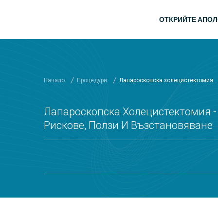
Прескочи на основното съдържание
Основна
ОТКРИЙТЕ АПО
Начало
Процедури
Лапароскопска холецистектомия...
Лапароскопска Холецистектомия - 
Рискове, Ползи И Възстановяване