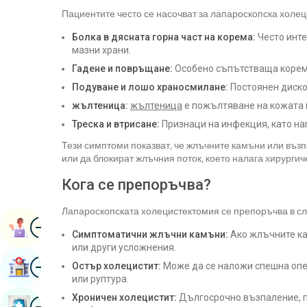
Пациентите често се насочват за лапароскопска холе
Болка в дясната горна част на корема:
Често инте
мазни храни.
Гадене и повръщане:
Особено съпътстваща корем
Подуване и лошо храносмилане:
Постоянен диско
жълтеница:
жълтеница
е пожълтяване на кожата 
Треска и втрисане:
Признаци на инфекция, като на
Тези симптоми показват, че жлъчните камъни или въ
или да блокират жлъчния поток, което налага хирургич
Кога се препоръчва?
Лапароскопската холецистектомия се препоръчва в сл
Изображение
Книга Назначаване
Симптоматични жлъчни камъни:
Ако жлъчните ка
или други усложнения.
Изображение
Намери Болница
Остър холецистит:
Може да се наложи спешна опе
или руптура.
Хроничен холецистит:
Дългосрочно възпаление, 
Изображение
Резервирайте Здравен Преглед