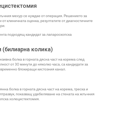
ецистектомия
лъчния мехур се нуждае от операция. Решението за
от клиничната оценка, резултатите от диагностичните
ри.
иента подходящ кандидат за лапароскопска
 (билиарна колика)
нзивна болка в горната дясна част на корема след
ност от 30 минути до няколко часа, са кандидати за
, временно блокиращи кистозния канал.
нна болка в горната дясна част на корема, треска и
лтразвук, показващ удебеляване на стената на жлъчния
опска холецистектомия.