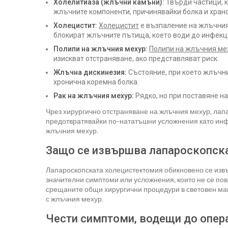
Холелитиаза (жлъчни камъни):
Твърди частици, к
жлъчните компоненти, причинявайки болка и хран
Холецистит:
Холецистит
е възпаление на жлъчния
блокират жлъчните пътища, което води до инфекц
Полипи на жлъчния мехур:
Полипи на жлъчния ме
изискват отстраняване, ако представляват риск.
Жлъчна дискинезия:
Състояние, при което жлъчн
хронична коремна болка.
Рак на жлъчния мехур:
Рядко, но при поставяне н
Чрез хирургично отстраняване на жлъчния мехур, лапа
предотвратявайки по-нататъшни усложнения като инф
жлъчния мехур.
Защо се извършва лапароскопск
Лапароскопската холецистектомия обикновено се изв
значителни симптоми или усложнения, които не се пов
срещаните общи хирургични процедури в световен мащ
с жлъчния мехур.
Чести симптоми, водещи до опер