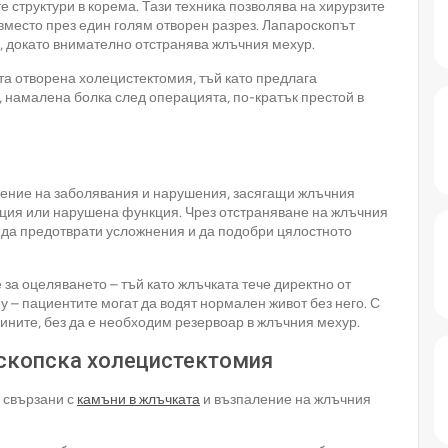
е структури в корема. Тази техника позволява на хирурзите
вместо през един голям отворен разрез. Лапароскопът
, докато внимателно отстранява жлъчния мехур.
та отворена холецистектомия, тъй като предлага
 намалена болка след операцията, по-кратък престой в
чение на заболявания и нарушения, засягащи жлъчния
екция или нарушена функция. Чрез отстраняване на жлъчния
, да предотврати усложнения и да подобри цялостното
за оцеляването – тъй като жлъчката тече директно от
у – пациентите могат да водят нормален живот без него. С
ините, без да е необходим резервоар в жлъчния мехур.
оскопска холецистектомия
 свързани с
камъни в жлъчката
и възпаление на жлъчния