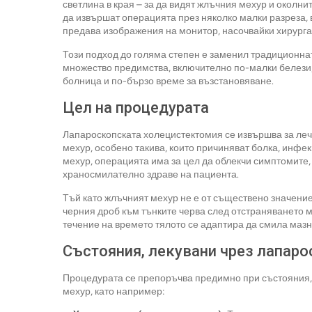
светлина в края – за да видят жлъчния мехур и околнит
да извършат операцията през няколко малки разреза, 
предава изображения на монитор, насочвайки хирурга
Този подход до голяма степен е заменил традиционна
множество предимства, включително по-малки белези,
болница и по-бързо време за възстановяване.
Цел на процедурата
Лапароскопската холецистектомия се извършва за ле
мехур, особено такива, които причиняват болка, инф
мехур, операцията има за цел да облекчи симптомите
храносмилателно здраве на пациента.
Тъй като жлъчният мехур не е от съществено значение 
черния дроб към тънките черва след отстраняването м
течение на времето тялото се адаптира да смила мазн
Състояния, лекувани чрез лапар
Процедурата се препоръчва предимно при състояния,
мехур, като например: