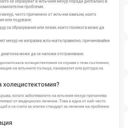
оито се образуват в жлъчния мехур поради дисбаланс в
осмилателни проблеми.
 мехур, често причинено от жлъчни камъни, които
ия или подуване.
хур
са образувания или лезии, които понякога може да
ият мехур не изпразва жлъчката правилно, причинявайки
а диагноза може да се наложи отстраняване.
роскопската холецистектомия се справя с тези състояния,
екция на жлъчните пътища, панкреатит или руптура на
а холецистектомия?
ършва, когато заболяването на жлъчния мехур причинява
лияват от медицинско лечение. Това е една от най-често
аб и се счита за златен стандарт за лечение на проблеми
ация