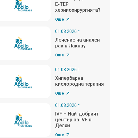
E-TEP
херниохирургията?
Още
01.08.2026 г.
Лечение на анален
рак в Лакнау
Още
01.08.2026 г.
Хипербарна
кислородна терапия
Още
01.08.2026 г.
IVF – Най-добрият
център за IVF в
Делхи
Още