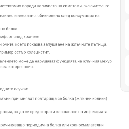
цистектомия поради наличието на симптоми, включително:
нзивно и внезапно, обикновено след консумация на
на болка.
мфорт след хранене.
и очите, което показва запушване на жлъчните пътища.
пример остър холецистит.
зпалението може да нарушават функцията на жлъчния мехур
еска интервенция.
едните случаи:
мъни причиняват повтаряща се болка (жлъчни колики)
рация, за да се предотврати влошаване на инфекцията
причиняващо периодична болка или храносмилателни