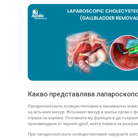
Какво представлява лапароскоп
Лапароскопската холецистектомия е минимално инваз
на жлъчния мехур. Жлъчният мехур е малък орган с ф
страна на корема. Основната му функция е да съхран
произвеждана от черния дроб, която помага за разгра
При лапароскопската холецистектомия хирурзите изпол