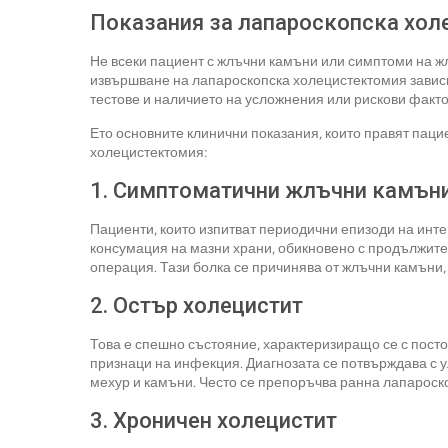
Показания за лапароскопска хол
Не всеки пациент с жлъчни камъни или симптоми на ж
извършване на лапароскопска холецистектомия зависи 
тестове и наличието на усложнения или рискови факто
Ето основните клинични показания, които правят пац
холецистектомия:
1. Симптоматични жлъчни камъни
Пациенти, които изпитват периодични епизоди на инте
консумация на мазни храни, обикновено с продължител
операция. Тази болка се причинява от жлъчни камъни
2. Остър холецистит
Това е спешно състояние, характеризиращо се с постоя
признаци на инфекция. Диагнозата се потвърждава с у
мехур и камъни. Често се препоръчва ранна лапароск
3. Хроничен холецистит