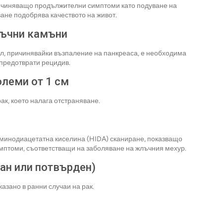
ичиняващо продължителни симптоми като подуване на
ане подобрява качеството на живот.
лъчни камъни
л, причинявайки възпаление на панкреаса, е необходима
 предотврати рецидив.
олеми от 1 см
ак, което налага отстраняване.
иминодиацетатна киселина (HIDA) сканиране, показващо
мптоми, съответстващи на заболяване на жлъчния мехур.
ран или потвърден)
азано в ранни случаи на рак.