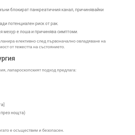
мъни блокират панкреатичния канал, причинявайки
ди потенциален риск от рак.
я мехур е лоша и причинява симптоми.
 планира елективно след първоначално овладяване на
мост от тежестта на състоянието.
ургия
ия, лапароскопският подход предлага:
та]
 през нощта)
огато е осъществим и безопасен.