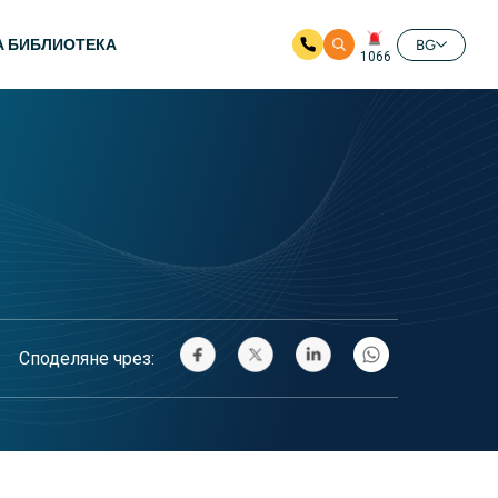
А БИБЛИОТЕКА
BG
1066
Споделяне чрез: