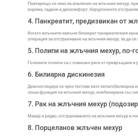
Повтарящо се леко възпаление на жлъчния мехур, пр
корема, гадене и дискомфорт. Хирургичното отстраняв
4. Панкреатит, предизвикан от ж
Когато жлъчните камъни блокират панкреатичния кана
операция за отстраняване на жлъчния мехур, за да се
5. Полипи на жлъчния мехур, по-г
Големите полипи са с повишен риск от превръщане в р
6. Билиарна дискинезия
Диагностицира се чрез тестове като хепатобилиарна 
лоша функция на жлъчния мехур, комбинирана със си
7. Рак на жлъчния мехур (подози
Макар и рядко, отстраняването на жлъчния мехур е пок
8. Порцеланов жлъчен мехур