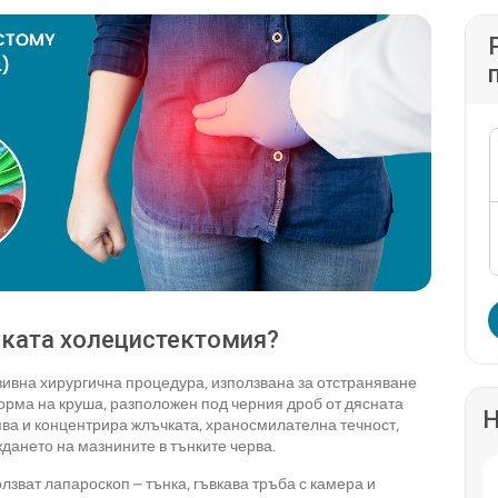
ската холецистектомия?
ивна хирургична процедура, използвана за отстраняване
орма на круша, разположен под черния дроб от дясната
Н
ява и концентрира жлъчката, храносмилателна течност,
ждането на мазнините в тънките черва.
зват лапароскоп – тънка, гъвкава тръба с камера и