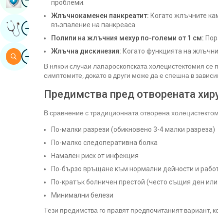
проблеми.
Жлъчнокаменен панкреатит:
Когато жлъчните ка
Изображение
възпаление на панкреаса.
Получете Експертно Мнение
Полипи на жлъчния мехур по-големи от 1 см:
Пора
Жлъчна дискинезия:
Когато функцията на жлъчни
Изображение
Търсене
В някои случаи лапароскопската холецистектомия се
симптомите, докато в други може да е спешна в зависи
Предимства пред отворената хир
В сравнение с традиционната отворена холецистектом
По-малки разрези (обикновено 3-4 малки разреза)
По-малко следоперативна болка
Намален риск от инфекция
По-бързо връщане към нормални дейности и рабо
По-кратък болничен престой (често същия ден или
Минимални белези
Тези предимства го правят предпочитаният вариант, к