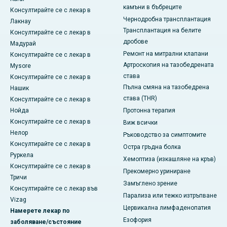
камъни в бъбреците
Консултирайте се с лекар в
Чернодробна трансплантация
Лакнау
Трансплантация на белите
Консултирайте се с лекар в
дробове
Мадурай
Ремонт на митрални клапани
Консултирайте се с лекар в
Артроскопия на тазобедрената
Mysore
става
Консултирайте се с лекар в
Пълна смяна на тазобедрена
Нашик
става (THR)
Консултирайте се с лекар в
Нойда
Протонна терапия
Консултирайте се с лекар в
Виж всички
Нелор
Ръководство за симптомите
Консултирайте се с лекар в
Остра гръдна болка
Руркела
Хемоптиза (изкашляне на кръв)
Консултирайте се с лекар в
Прекомерно уриниране
Тричи
Замъглено зрение
Консултирайте се с лекар във
Парализа или тежко изтръпване
Vizag
Цервикална лимфаденопатия
Намерете лекар по
Езофория
заболяване/състояние