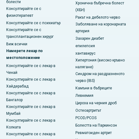
болести
Хронична бъбречна болест
Консултирайте се с
(ХБН)
физиотерапевт
Ракът на дебелото черво
Консултирайте се с психиатър
Заболяване на коронарната
Консултирайте се с
артерия
трансплантационен хирург
Захарен диабет
Виж всички
епилепсия
Намерете лекар по
хантавирус
местоположение
Хипертония (високо кръвно
Консултирайте се с лекар в
налягане)
Ченай
Синдром на раздразненото
Консултирайте се с лекар в
черво (IBS)
Хайдерабад
Камъни в бъбреците
Консултирайте се с лекар в
Левкемия
Бангалор
Цироза на черния дроб
Консултирайте се с лекар в
Остеоартритът
Мумбай
PCOD/PCOS
Консултирайте се с лекар в
Болестта на Паркинсон
Колката
Ревматоиден артрит
Консултирайте се с лекар в