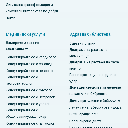
Дигитална трансформация и
изкуствен интелект за по-добри
грижи
Медицински услуги
Здравна библиотека
Намерете лекар по
Здравни статии
специалност
Диаграма за растеж на
момиченце
Консултирайте се с кардиолог
Диаграма на растежа на бебе
Консултирайте се с ортопед
момче
Консултирайте се с невролог
Ранни признаци на сърдечен
Консултирайте се с
удар
гастроентеролог
Домашни средства за лечение
Консултирайте се с онколог
на камъни в бъбреците
Консултирайте се с нефролог
Диета при камъни в бъбреците
Консултирайте се с уролог
Лечение на туберкулоза у дома
Консултирайте се с
PCOD срещу PCOS
общопрактикуващ лекар
Балансирана диета
Консултирайте се с пулмолог
Начини за намаляване на