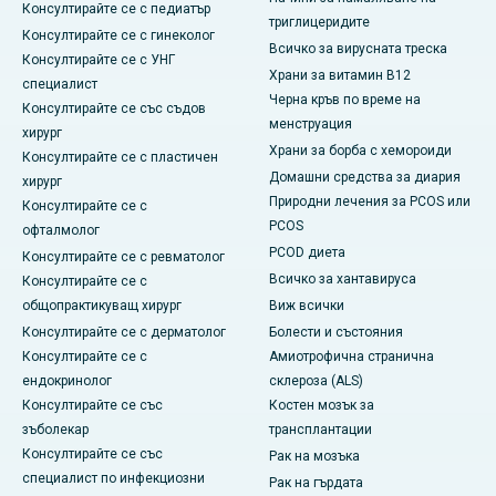
Консултирайте се с педиатър
триглицеридите
Консултирайте се с гинеколог
Всичко за вирусната треска
Консултирайте се с УНГ
Храни за витамин B12
специалист
Черна кръв по време на
Консултирайте се със съдов
менструация
хирург
Храни за борба с хемороиди
Консултирайте се с пластичен
Домашни средства за диария
хирург
Природни лечения за PCOS или
Консултирайте се с
PCOS
офталмолог
PCOD диета
Консултирайте се с ревматолог
Всичко за хантавируса
Консултирайте се с
общопрактикуващ хирург
Виж всички
Консултирайте се с дерматолог
Болести и състояния
Консултирайте се с
Амиотрофична странична
ендокринолог
склероза (ALS)
Консултирайте се със
Костен мозък за
зъболекар
трансплантации
Консултирайте се със
Рак на мозъка
специалист по инфекциозни
Рак на гърдата