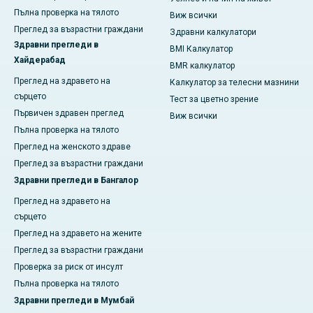
Пълна проверка на тялото
Виж всички
Преглед за възрастни граждани
Здравни калкулатори
Здравни прегледи в
BMI Калкулатор
Хайдерабад
BMR калкулатор
Преглед на здравето на
Калкулатор за телесни мазнини
сърцето
Тест за цветно зрение
Първичен здравен преглед
Виж всички
Пълна проверка на тялото
Преглед на женското здраве
Преглед за възрастни граждани
Здравни прегледи в Бангалор
Преглед на здравето на
сърцето
Преглед на здравето на жените
Преглед за възрастни граждани
Проверка за риск от инсулт
Пълна проверка на тялото
Здравни прегледи в Мумбай