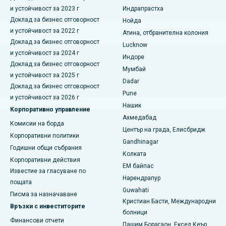
ERCP
и устойчивост за 2023 г
Индрапрастха
Най-добрата болница в Панчавати, Нашик
Доклад за бизнес отговорност
Нойда
и устойчивост за 2022 г
Атина, отбранителна колония
Най-добрата болница в Секундерабад, Хайдерабад
Доклад за бизнес отговорност
Lucknow
и устойчивост за 2024 г
Индоре
Най-добрата болница в Сешадрипурам, Бангалор
Доклад за бизнес отговорност
Мумбай
и устойчивост за 2025 г
Най-добрата болница на Уолтейр Мейн Роуд,
Dadar
Доклад за бизнес отговорност
Висакхапатнам
Pune
и устойчивост за 2026 г
Нашик
Най-добрата болница в Subhash Nagar Road, Каримнагар
Корпоративно управление
Ахмедабад
Комисии на борда
Най-добрата болница в Манагари, Караикуди
Център на града, Елисбридж
Корпоративни политики
Gandhinagar
Най-добрата болница в Арепали, Варангал
Годишни общи събрания
Колката
Корпоративни действия
EM байпас
Най-добрата болница в колония Арера, Бхопал
Известие за гласуване по
Нарендрапур
пощата
Най-добрата болница в Джаянагар, Бангалор
Guwahati
Писма за назначаване
Кристиан Басти, Международни
Връзки с инвеститорите
Най-добрата болница в КК Нагар, Мадурай
болници
Финансови отчети
Пашим Борагаон, Ексел Кеър