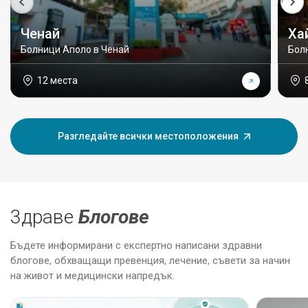
Ченай
Ха
Болници Аполо в Ченай
Бол
12 места
Разгледайте всички местоположения
3драве
Блогове
Бъдете информирани с експертно написани здравни
блогове, обхващащи превенция, лечение, съвети за начин
на живот и медицински напредък.