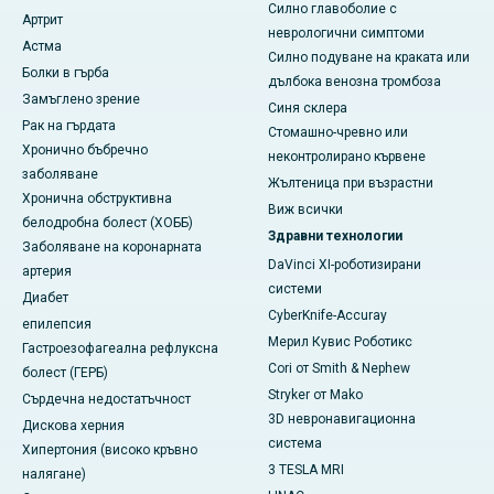
Силно главоболие с
Артрит
неврологични симптоми
Астма
Силно подуване на краката или
Болки в гърба
дълбока венозна тромбоза
Замъглено зрение
Синя склера
Рак на гърдата
Стомашно-чревно или
Хронично бъбречно
неконтролирано кървене
заболяване
Жълтеница при възрастни
Хронична обструктивна
Виж всички
белодробна болест (ХОББ)
Здравни технологии
Заболяване на коронарната
DaVinci XI-роботизирани
артерия
системи
Диабет
CyberKnife-Accuray
епилепсия
Мерил Кувис Роботикс
Гастроезофагеална рефлуксна
Cori от Smith & Nephew
болест (ГЕРБ)
Stryker от Mako
Сърдечна недостатъчност
3D невронавигационна
Дискова херния
система
Хипертония (високо кръвно
3 TESLA MRI
налягане)