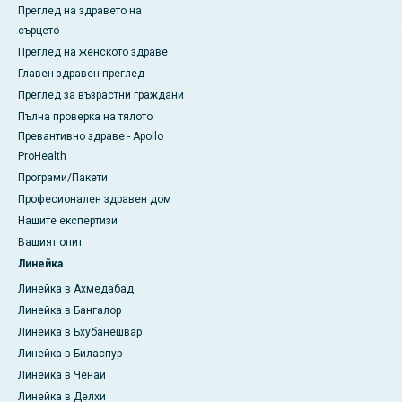
Преглед на здравето на
сърцето
Преглед на женското здраве
Главен здравен преглед
Преглед за възрастни граждани
Пълна проверка на тялото
Превантивно здраве - Apollo
ProHealth
Програми/Пакети
Професионален здравен дом
Нашите експертизи
Вашият опит
Линейка
Линейка в Ахмедабад
Линейка в Бангалор
Линейка в Бхубанешвар
Линейка в Биласпур
Линейка в Ченай
Линейка в Делхи