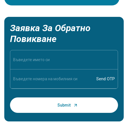
близък д
жизненов
Заявка За Обратно
Повикване