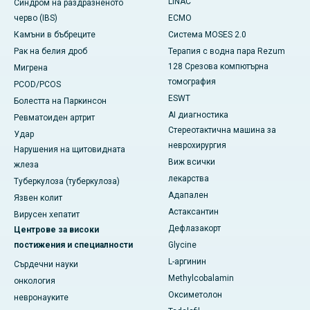
LINAC
Синдром на раздразненото
черво (IBS)
ECMO
Камъни в бъбреците
Система MOSES 2.0
Рак на белия дроб
Терапия с водна пара Rezum
128 Срезова компютърна
Мигрена
томография
PCOD/PCOS
ESWT
Болестта на Паркинсон
AI диагностика
Ревматоиден артрит
Стереотактична машина за
Удар
неврохирургия
Нарушения на щитовидната
Виж всички
жлеза
лекарства
Туберкулоза (туберкулоза)
Адапален
Язвен колит
Астаксантин
Вирусен хепатит
Дефлазакорт
Центрове за високи
постижения и специалности
Glycine
L-аргинин
Сърдечни науки
Methylcobalamin
онкология
Оксиметолон
невронауките