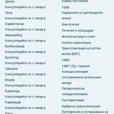
Кожни състояния
Делхи
Консултирайте се с лекар в
Удар
Пуна
Нарушения на щитовидната
Консултирайте се с лекар в
жлеза
Карим Нагар
Виж всички
Консултирайте се с лекар в
Лечения и процедури
Ахмедабад
Ангиопластика и стент
Консултирайте се с лекар в
Коляно заместване
Бхубанешвар
Трансплантация на костен
Консултирайте се с лекар в
мозък (BMT)
Биласпур
CABG
Консултирайте се с лекар в
CART CELL терапия
Гувахати
Холецистектомия
Консултирайте се с лекар в
(отстраняване на жлъчния
Индор
мехур)
Консултирайте се с лекар в
Лапароскопска
Какинада
холецистектомия
Консултирайте се с лекар в
Хистеректомия
Караикуди
Бъбречна трансплантация
Консултирайте се с лекар в
Литотрипсия и отстраняване на
Karur