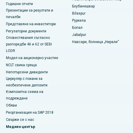
Най-добрата болница в Ramji Nagar, Nellore
Годишни отчети
Бхубанешвар
Презентации за резултати и
Най-добрата болница в Сектор-19, Руркела
Bilaspur
печалби
Руркела
Представяне на инвеститори
Най-добрата болница в Суаргейт, Пуна
Бопал
Регулаторни документи
Jabalpur
Най-добрата болница за жени с рак в Южен Делхи
Оповестявания съгласно
Навсари, болница „Нирали“
разпоредби 46 и 62 от SEBI
LODR
Модел на акционерно участие
NCLT свика среща
Непотърсени дивиденти
Циркуляр с покани за
необезпечени депозити
Композитна схема на
подреждане
Обяви
Реорганизация на SAP 2018
Свържи се с нас
Медиен център