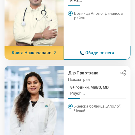
FIPS...
Болници Аполо, финансов
район
Книга Назначаване
Обади се сега
Д-р Прартхана
Психиатрия
8+ години, MBBS, MD
Psych...
Женска болница „Аполо“,
Ченай