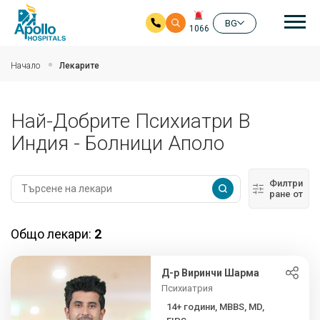
Ос
BG
1066
Прескочи на основното съдържание
Начало
Лекарите
Най-Добрите Психиатри В
Индия - Болници Аполо
Филтри
ране от
Общо лекари:
2
Д-р Виринчи Шарма
Психиатрия
14+ години, MBBS, MD,