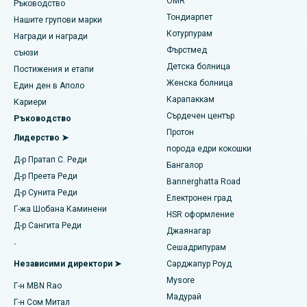
Намерете педиатрична
OMR
Ръководство
Най-добрата болница в Джубили Хилс, Хайдерабад
Ринопластиката
Тондиарпет
Нашите групови марки
Котурпурам
Награди и награди
Най-добрата болница в Тондиарпет, Ченай
Липосукция
Фърстмед
Намерете дерматолог
съюзи
Най-добрата болница в Котурпурам, Ченай
Детска болница
Коронарна ангиограма
Постижения и етапи
Женска болница
Един ден в Аполо
Най-добрата болница в Kovai Road, Karur
Подмяна на транскатетърния аортен клапан
Карапаккам
Намерете уролог
Кариери
Сърдечен център
Ръководство
Най-добрата болница в Карапаккам, Ченай
Ремонт на клапани MitraClip
Протон
Лидерство ➤
Най-добрата болница в Арилова, Визаг
порода едри кокошки
Минимално инвазивна сърдечна хирургия
Намерете диабетолог
Д-р Пратап С. Реди
Бангалор
Най-добрата болница на Канпур Роуд, Лакнау
Д-р Преета Реди
Катетърна аблация
Bannerghatta Road
Д-р Сунита Реди
Електронен град
Най-добрата болница в Сектор-26, Нойда
Намерете гинеколог
Хирургия за възстановяване на ACL
Г-жа Шобана Каминени
HSR оформление
Д-р Сангита Реди
Най-добрата болница в Гандинагар, Ахмедабад
Джаянагар
Обратно смяна на рамото
.
Сешадрипурам
Намерете общопрактикуващ лекар
Най-добрата болница в Арагонда, Андра Прадеш
Ендометриална аблация
Независими директори ➤
Сарджапур Роуд
Mysore
Най-добрата болница на Банергата Роуд, Бангалор
Г-н MBN Rao
Емболизация на маточната артерия
Мадурай
Г-н Сом Митал