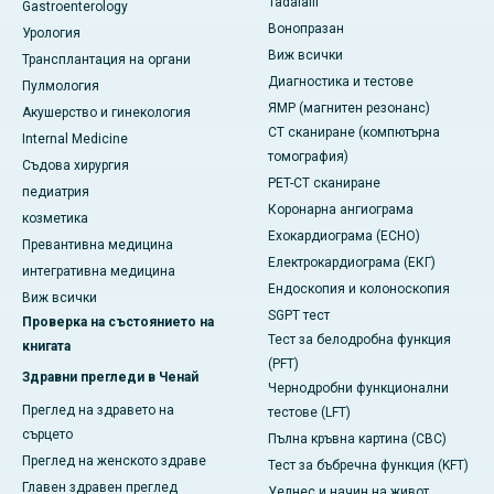
Tadalafil
Gastroenterology
Вонопразан
Урология
Виж всички
Трансплантация на органи
Диагностика и тестове
Пулмология
ЯМР (магнитен резонанс)
Акушерство и гинекология
CT сканиране (компютърна
Internal Medicine
томография)
Съдова хирургия
PET-CT сканиране
педиатрия
Коронарна ангиограма
козметика
Ехокардиограма (ECHO)
Превантивна медицина
Електрокардиограма (ЕКГ)
интегративна медицина
Ендоскопия и колоноскопия
Виж всички
SGPT тест
Проверка на състоянието на
Тест за белодробна функция
книгата
(PFT)
Здравни прегледи в Ченай
Чернодробни функционални
Преглед на здравето на
тестове (LFT)
сърцето
Пълна кръвна картина (CBC)
Преглед на женското здраве
Тест за бъбречна функция (KFT)
Главен здравен преглед
Уелнес и начин на живот