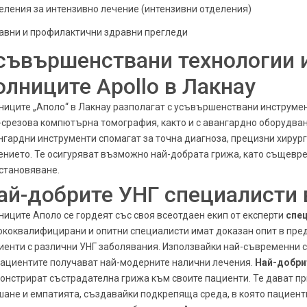
еления за интензивно лечение (интензивни отделения)
авни и профилактични здравни прегледи
съвършенствани технологии и
олниците Apollo в Лакнау
ниците „Аполо“ в Лакнау разполагат с усъвършенствани инструмент
-срезова компютърна томография, както и с авангардно оборудване
нгардни инструменти спомагат за точна диагноза, прецизни хирур
ението. Те осигуряват възможно най-добрата грижа, като същевр
становяване.
ай-добрите УНГ специалисти 
ниците Аполо се гордеят със своя всеотдаен екип от експерти
спец
ококвалифицирани и опитни специалисти имат доказан опит в пре
иенти с различни УНГ заболявания. Използвайки най-съвременни с
пациентите получават най-модерните налични лечения.
Най-добрит
онстрират състрадателна грижа към своите пациенти. Те дават пр
шане и емпатията, създавайки подкрепяща среда, в която пациенти