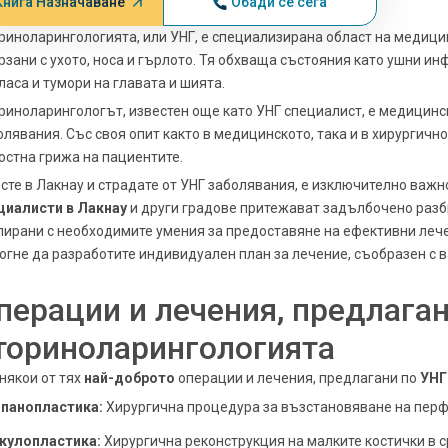
Книга Назначаване
Обади се сега
риноларингологията, или УНГ, е специализирана област на медицин
рзани с ухото, носа и гърлото. Тя обхваща състояния като ушни инф
гласа и тумори на главата и шията.
риноларингологът, известен още като УНГ специалист, е медицинс
олявания. Със своя опит както в медицинското, така и в хирургичн
остна грижа на пациентите.
 сте в Лакнау и страдате от УНГ заболявания, е изключително важн
циалисти в Лакнау
и други градове притежават задълбочено разби
пирани с необходимите умения за предоставяне на ефективни леч
огне да разработите индивидуален план за лечение, съобразен с 
перации и лечения, предлаган
ториноларингологията
 някои от тях
най-доброто
операции и лечения, предлагани по
УНГ
панопластика:
Хирургична процедура за възстановяване на перф
кулопластика:
Хирургична реконструкция на малките костички в с