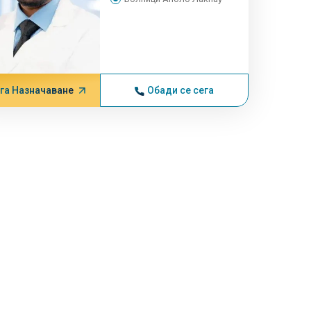
га Назначаване
Обади се сега