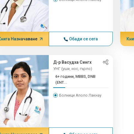
Книга Назначаване
Обади се сега
Кни
Д-р Васудха Сингх
УНГ (уши, нос, гърло)
6+ години, MBBS, DNB
(ENT...
Болници Аполо Лакнау