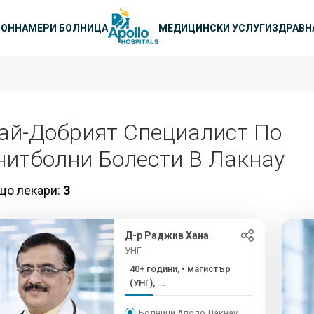
а навигация
ЛОН
НАМЕРИ БОЛНИЦА
МЕДИЦИНСКИ УСЛУГИ
ЗДРАВН
ай-Добрият Специалист По
нитболни Болести В Лакнау
що лекари:
3
Д-р Раджив Хана
УНГ
40+ години, • магистър
(УНГ), ...
Болници Аполо Лакнау