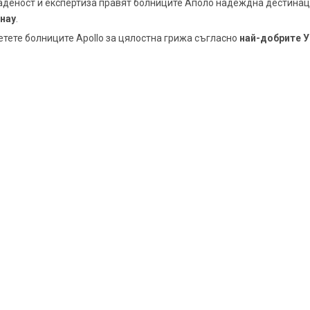
аденост и експертиза правят болниците Аполо надеждна дестинаци
нау
.
етете болниците Apollo за цялостна грижа съгласно
най-добрите У