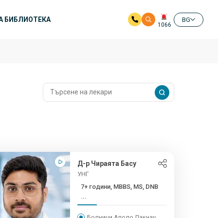
А БИБЛИОТЕКА
BG
1066
Д-р Чираята Басу
УНГ
7+ години, MBBS, MS, DNB
...
Болници Аполо Лакнау