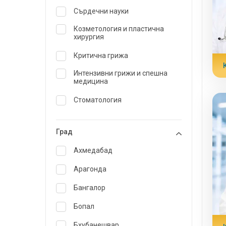
Сърдечни науки
Козметология и пластична
хирургия
Критична грижа
Интензивни грижи и спешна
медицина
Стоматология
дерматология
Град
Диетолог и нутриционист
Ахмедабад
Спешна медицина
Арагонда
Ендокринология и лечение на
диабет
Бангалор
УНГ
Бопал
Специалист по семейна
Бхубанешвар