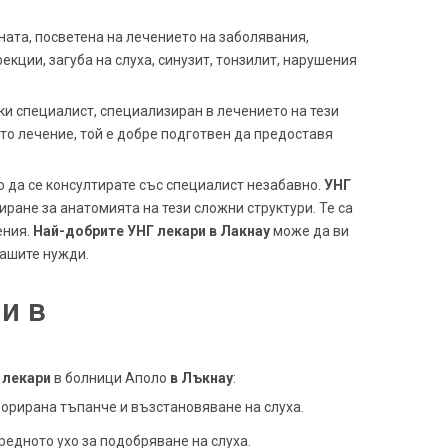
ата, посветена на лечението на заболявания,
екции, загуба на слуха, синузит, тонзилит, нарушения
ки специалист, специализиран в лечението на тези
ото лечение, той е добре подготвен да предоставя
о да се консултирате със специалист незабавно.
УНГ
ране за анатомията на тези сложни структури. Те са
ения.
Най-добрите УНГ лекари в Лакнау
може да ви
вашите нужди.
и в
 лекари
в болници Аполо
в Лъкнау
:
орирана тъпанче и възстановяване на слуха.
редното ухо за подобряване на слуха.