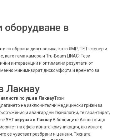
 оборудване в
и за образна диагностика, като ЯМР, ПЕТ-скенер и
, като гама камера и Tru-Beam LINAC. Тези
гични интервенции и оптимални резултати от
еменно минимизират дискомфорта и времето за
в Лакнау
иалисти по уши в Лакнау
Тези
длагането на изключителни медицински грижи за
ъоръжения и авангардни технологии, те гарантират,
е УНГ хирурзи в Лакнау
В болниците Аполо също
иоритет на ефективната комуникация, активното
те се чувстват разбрани и ценени. Тяхната