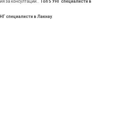
я за консултации...
Топ 5 УНГ специалисти в
НГ специалисти в Лакнау
.