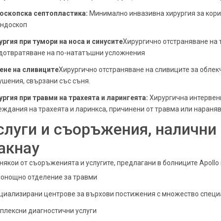
оскопска септопластика:
Минимално инвазивна хирургия за кори
ендоскоп
ургия при тумори на носа и синусите
Хирургично отстраняване на т
дотвратяване на по-нататъшни усложнения
ене на сливиците
Хирургично отстраняване на сливиците за обле
ушения, свързани със съня.
ургия при травми на трахеята и ларингеята:
Хирургична интервен
еждания на трахеята и ларинкса, причинени от травма или нараня
слуги и съоръжения, налични 
акнау
 някои от съоръженията и услугите, предлагани в болниците Apollo 
онощно отделение за травми
циализирани центрове за върхови постижения с множество специ
плексни диагностични услуги