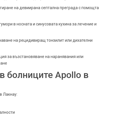
гиране на девиирана септална преграда с помощта
умори в носната и синусовата кухина за лечение и
кчаване на рецидивиращ тонзилит или дихателни
ция за възстановяване на наранявания или
ване
в болниците Apollo в
в Лакнау:
алности