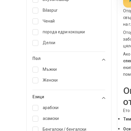
медицина
Гастроентерология и
Bilaspur
Ото
хепатология
свъ
Ченай
на 
Обща медицина
порода едри кокошки
Ото
Обща хирургия
заб
Делхи
цял
генетика
Guwahati
Ако
гериатрия
Пол
спе
Хайдерабад
еки
Инфекциозни заболявания
Мъжки
пом
Индоре
Internal Medicine
Женски
Kakinada
О
Трансплантация на белите
дробове
Езици
Караикуди
о
Гастроентеролог с минимален
Карим Нагар
арабски
достъп/хирургичен
Ето
гастроентеролог
Karur
асамски
Тим
нефрология
Оси
Колката
Бенгалски / бенгалски