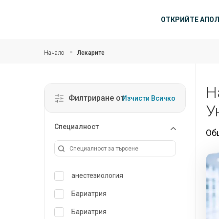
Прескочи на основното съдържание
Основн
ОТКРИЙТЕ АПО
Начало
Лекарите
Н
Филтриране от
Изчисти Всичко
У
Специалност
Об
анестезиология
Бариатрия
Бариатрия