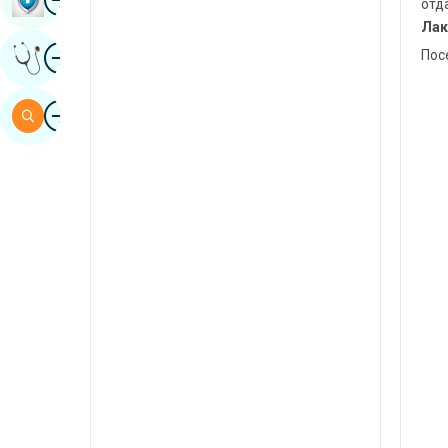
отд
синдхи
Лак
Изображение
Пос
Получете Експертно Мнение
испански
суахили
Изображение
Търсене
тамилски
телугу
Tuli
урду