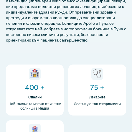
и мултидисциплинарен екип от висококвалифицирани лекари,
ние предлагаме цялостни решения за лечение, съобразени с
индивидуалните здравни нужди. От превантивни здравни
прегледи и съвременна диагностика до специализирани
лечения и сложни операции, болниците Apollo в Пуна се
открояват като най-добрата многопрофилна болница в Пуна с
постоянно високи клинични резултати, безопасност и
ориентирано към пациента съвършенство.
Изображение
Изображение
400 +
75 +
Спални
Лекарите
Най-голямата мрежа от частни
Достъп до топ специалисти
болници в Индия
Изображение