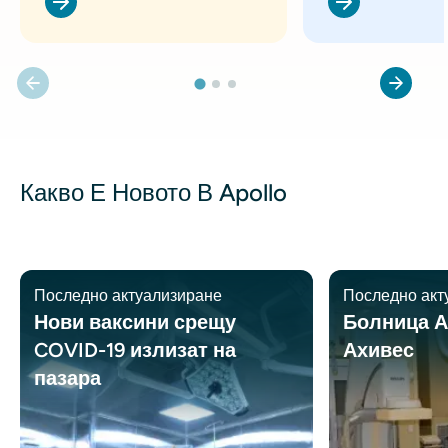
Какво Е Новото В Apollo
Последно актуализиране
Последно акт
Нови ваксини срещу
Болница А
COVID-19 излизат на
Ахивес
пазара