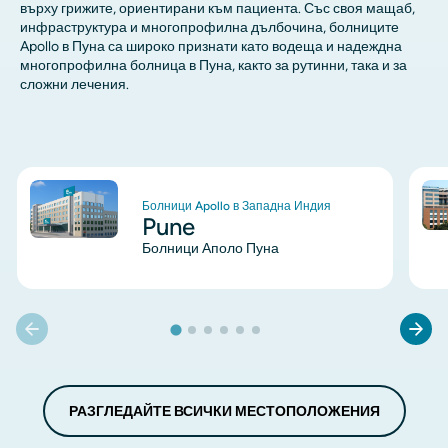
върху грижите, ориентирани към пациента. Със своя мащаб,
инфраструктура и многопрофилна дълбочина, болниците
Apollo в Пуна са широко признати като водеща и надеждна
многопрофилна болница в Пуна, както за рутинни, така и за
сложни лечения.
Изображение
Из
Болници Apollo в Западна Индия
Pune
Болници Аполо Пуна
РАЗГЛЕДАЙТЕ ВСИЧКИ МЕСТОПОЛОЖЕНИЯ