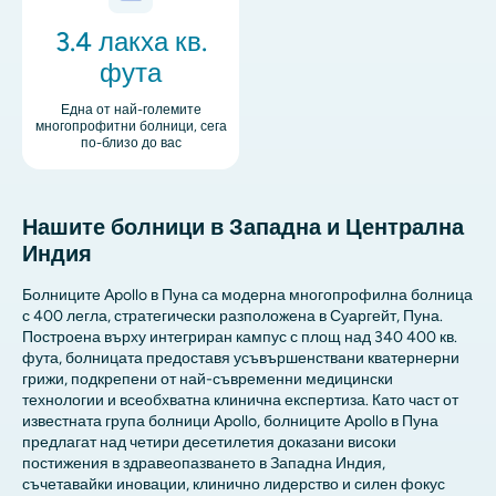
3.4 лакха кв.
фута
Една от най-големите
многопрофитни болници, сега
по-близо до вас
Нашите болници в Западна и Централна
Индия
Болниците Apollo в Пуна са модерна многопрофилна болница
с 400 легла, стратегически разположена в Суаргейт, Пуна.
Построена върху интегриран кампус с площ над 340 400 кв.
фута, болницата предоставя усъвършенствани кватернерни
грижи, подкрепени от най-съвременни медицински
технологии и всеобхватна клинична експертиза. Като част от
известната група болници Apollo, болниците Apollo в Пуна
предлагат над четири десетилетия доказани високи
постижения в здравеопазването в Западна Индия,
съчетавайки иновации, клинично лидерство и силен фокус