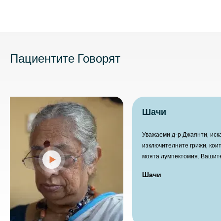
Пациентите Говорят
Шачи
Уважаеми д-р Джаян
изключителните гри
моята лумпектомия
и състрадателен п
Шачи
възстановяване и 
похвали работата 
предизвикателства
споделя, че завър