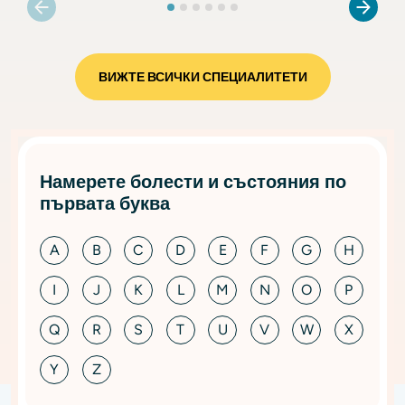
ВИЖТЕ ВСИЧКИ СПЕЦИАЛИТЕТИ
Намерете болести и състояния по
първата буква
A
B
C
D
E
F
G
H
I
J
K
L
M
N
O
P
Q
R
S
T
U
V
W
X
Y
Z