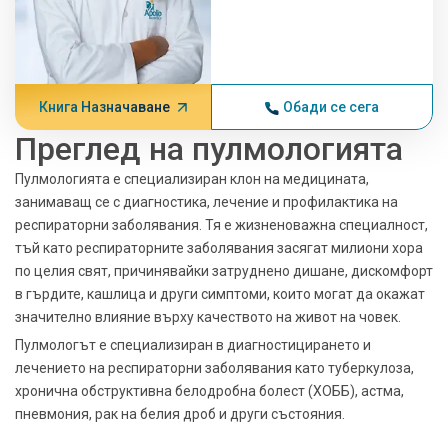
Книга Назначаване
Обади се сега
Преглед на пулмологията
Пулмологията е специализиран клон на медицината,
занимаващ се с диагностика, лечение и профилактика на
респираторни заболявания. Тя е жизненоважна специалност,
тъй като респираторните заболявания засягат милиони хора
по целия свят, причинявайки затруднено дишане, дискомфорт
в гърдите, кашлица и други симптоми, които могат да окажат
значително влияние върху качеството на живот на човек.
Пулмологът е специализиран в диагностицирането и
лечението на респираторни заболявания като туберкулоза,
хронична обструктивна белодробна болест (ХОББ), астма,
пневмония, рак на белия дроб и други състояния.