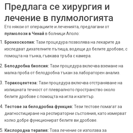
Предлага се хирургия и
лечение в пулмологията
Ето някои от операциите и леченията, предлагани от
пулмолози в Ченай
в болници Аполо:
Бронхоскопия:
Тази процедура позволява на лекарите да
изследват дихателните пътища, водещи до белите дробове, с
помощта на тънка, гъвкава тръба с камера.
Белодробна биопсия:
Тази процедура включва вземане на
малка проба от белодробна тъкан за лабораторен анализ.
Торакоцентеза:
Тази процедура включва отстраняване на
излишната течност от плевралното пространство около
белите дробове с помощта на игла и катетър.
Тестове за белодробна функция:
Тези тестове помагат за
диагностициране на респираторни състояния, като измерват
колко добре функционират белите ви дробове.
Кислородна терапия:
Това лечение се използва за