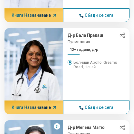
Книга Назначаване
Обади се сега
Д-р Бала Пракаш
Пулмология
12+ години, д-р
Болници Apollo, Greams
Road, Ченай
Книга Назначаване
Обади се сега
Д-р Мегена Матю
Пулмология