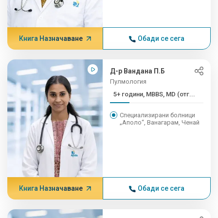
Книга Назначаване
Обади се сега
Д-р Вандана П.Б
Пулмология
5+ години, MBBS, MD (отг...
Специализирани болници
„Аполо“, Ванагарам, Ченай
Книга Назначаване
Обади се сега