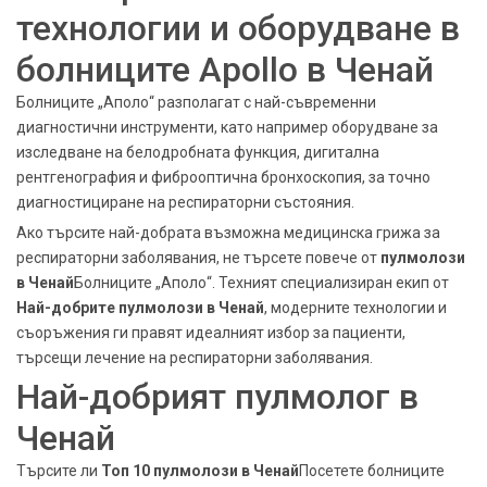
технологии и оборудване в
болниците Apollo в Ченай
Болниците „Аполо“ разполагат с най-съвременни
диагностични инструменти, като например оборудване за
изследване на белодробната функция, дигитална
рентгенография и фиброоптична бронхоскопия, за точно
диагностициране на респираторни състояния.
Ако търсите най-добрата възможна медицинска грижа за
респираторни заболявания, не търсете повече от
пулмолози
в Ченай
Болниците „Аполо“. Техният специализиран екип от
Най-добрите пулмолози в Ченай
, модерните технологии и
съоръжения ги правят идеалният избор за пациенти,
търсещи лечение на респираторни заболявания.
Най-добрият пулмолог в
Ченай
Търсите ли
Топ 10 пулмолози в Ченай
Посетете болниците