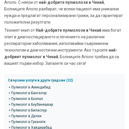
Аполо. С някои от
най-добрите пулмолози в Ченай
,
Болниците Аполо разбират, че всеки пациент има уникални
нужди и предлагат персонализирани грижи, за да гарантират
положителни резултати.
Техният екип от
Най-добрите пулмолози в Ченай
има богат
опит в диагностицирането и лечението на различни
респираторни заболявания, използвайки съвременни
технологии и диагностични инструменти. Ако търсите
най-
добрият пулмолог в Ченай
, Болниците Аполо трябва да са
вашият първи избор. Запазете си час сега!
Свързани услуги в други градове (22)
Пулмолог в Ахмедабад
Пулмолог в Бангалор
Пулмолог в Бхопал
Пулмолог в Бхубанешвар
Пулмолог в Биласпур
Пулмолог в Делхи
Пулмолог в Гувахати
Пулмолог в Хайдерабад