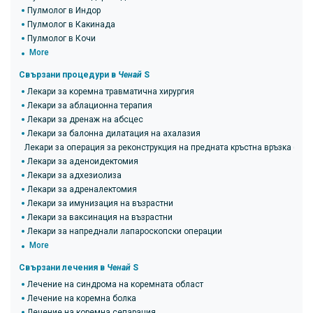
Пулмолог в Индор
Пулмолог в Какинада
Пулмолог в Кочи
More
Свързани процедури в
Ченай
S
Лекари за коремна травматична хирургия
Лекари за аблационна терапия
Лекари за дренаж на абсцес
Лекари за балонна дилатация на ахалазия
Лекари за операция за реконструкция на предната кръстна връзка (ACL
Лекари за аденоидектомия
Лекари за адхезиолиза
Лекари за адреналектомия
Лекари за имунизация на възрастни
Лекари за ваксинация на възрастни
Лекари за напреднали лапароскопски операции
More
Свързани лечения в
Ченай
S
Лечение на синдрома на коремната област
Лечение на коремна болка
Лечение на коремна сепарация