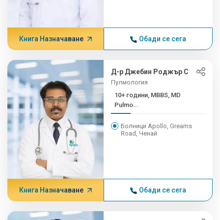
Книга Назначаване
Обади се сега
Д-р Джебин Роджър С
Пулмология
10+ години, MBBS, MD
Pulmo...
Болници Apollo, Greams
Road, Ченай
Книга Назначаване
Обади се сега