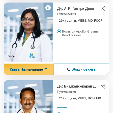
Д-р А. Р. Гаятри Деви
Пулмология
26+ години, MBBS, MD, FCCP
Болници Apollo, Greams
Road, Ченай
Книга Назначаване
Обади се сега
Д-р Виджайсекаран Д
Пулмология
26+ години, MBBS, DCH, MD
...