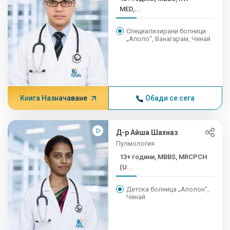
MED,...
Специализирани болници
„Аполо“, Ванагарам, Ченай
Книга Назначаване
Обади се сега
Д-р Айша Шахназ
Пулмология
13+ години, MBBS, MRCPCH
(U...
Детска болница „Аполон“,
Ченай