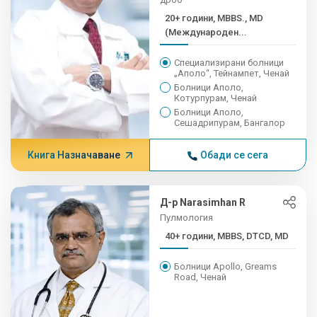
20+ години, MBBS., MD
(Международен...
Специализирани болници
„Аполо“, Тейнампет, Ченай
Болници Аполо,
Котурпурам, Ченай
Болници Аполо,
Сешадрипурам, Бангалор
Книга Назначаване
Обади се сега
Д-р Narasimhan R
Пулмология
40+ години, MBBS, DTCD, MD
Болници Apollo, Greams
Road, Ченай