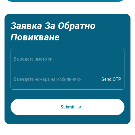
жизненов
Заявка За Обратно
Повикване