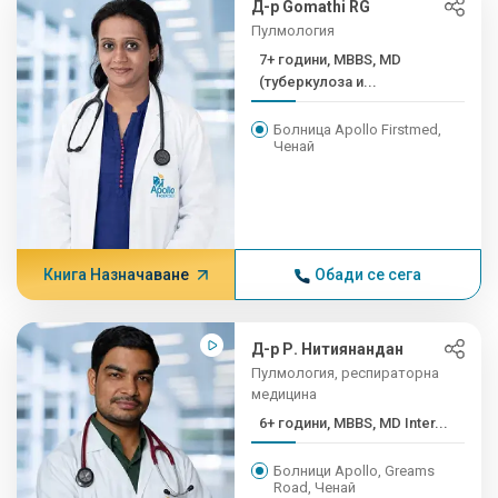
Д-р Gomathi RG
Пулмология
7+ години, MBBS, MD
(туберкулоза и...
Болница Apollo Firstmed,
Ченай
Книга Назначаване
Обади се сега
Д-р Р. Нитиянандан
Пулмология, респираторна
медицина
6+ години, MBBS, MD Inter...
Болници Apollo, Greams
Road, Ченай