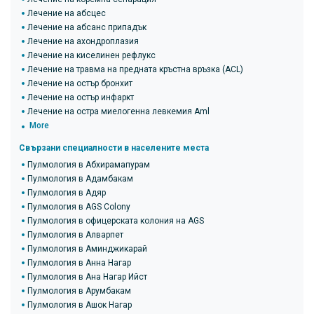
Лечение на абсцес
Лечение на абсанс припадък
Лечение на ахондроплазия
Лечение на киселинен рефлукс
Лечение на травма на предната кръстна връзка (ACL)
Лечение на остър бронхит
Лечение на остър инфаркт
Лечение на остра миелогенна левкемия Aml
More
Свързани специалности в населените места
Пулмология в Абхирамапурам
Пулмология в Адамбакам
Пулмология в Адяр
Пулмология в AGS Colony
Пулмология в офицерската колония на AGS
Пулмология в Алварпет
Пулмология в Аминджикарай
Пулмология в Анна Нагар
Пулмология в Ана Нагар Ийст
Пулмология в Арумбакам
Пулмология в Ашок Нагар