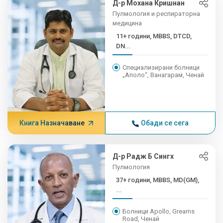
Д-р Мохана Кришнан
Пулмология и респираторна
медицина
11+ години, MBBS, DTCD,
DN...
Специализирани болници
„Аполо“, Ванагарам, Ченай
Книга Назначаване
Обади се сега
Д-р Радж Б Сингх
Пулмология
37+ години, MBBS, MD(GM),
...
Болници Apollo, Greams
Road, Ченай