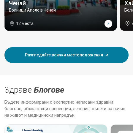
Ченай
Ха
Болници Аполо в Ченай
Бол
12 места
Разгледайте всички местоположения
3драве
Блогове
Бъдете информирани с експертно написани здравни
блогове, обхващащи превенция, лечение, съвети за начин
на живот и медицински напредък.