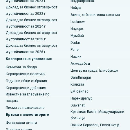
и устойчивост за 2023 г
Индрапрастха
Най-добрата болница в Панчавати, Нашик
Доклад за бизнес отговорност
Нойда
и устойчивост за 2022 г
Атина, отбранителна колония
Най-добрата болница в Секундерабад, Хайдерабад
Доклад за бизнес отговорност
Lucknow
и устойчивост за 2024 г
Индоре
Най-добрата болница в Сешадрипурам, Бангалор
Доклад за бизнес отговорност
Мумбай
и устойчивост за 2025 г
Най-добрата болница на Уолтейр Мейн Роуд,
Dadar
Доклад за бизнес отговорност
Висакхапатнам
Pune
и устойчивост за 2026 г
Нашик
Най-добрата болница в Subhash Nagar Road, Каримнагар
Корпоративно управление
Ахмедабад
Комисии на борда
Най-добрата болница в Манагари, Караикуди
Център на града, Елисбридж
Корпоративни политики
Gandhinagar
Най-добрата болница в Арепали, Варангал
Годишни общи събрания
Колката
Корпоративни действия
EM байпас
Най-добрата болница в колония Арера, Бхопал
Известие за гласуване по
Нарендрапур
пощата
Най-добрата болница в Джаянагар, Бангалор
Guwahati
Писма за назначаване
Кристиан Басти, Международни
Връзки с инвеститорите
Най-добрата болница в КК Нагар, Мадурай
болници
Финансови отчети
Пашим Борагаон, Ексел Кеър
Най-добрата болница в Ramji Nagar, Nellore
Годишни отчети