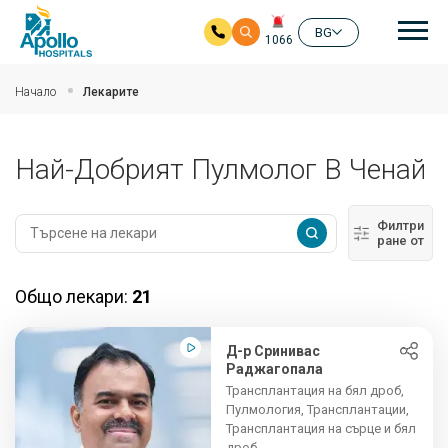
Ос
BG
1066
Прескочи на основното съдържание
Начало
Лекарите
Най-Добрият Пулмолог В Ченай
Филтри
ране от
Общо лекари:
21
Д-р Сринивас
Раджагопала
Трансплантация на бял дроб,
Пулмология, Трансплантации,
Трансплантация на сърце и бял
дроб