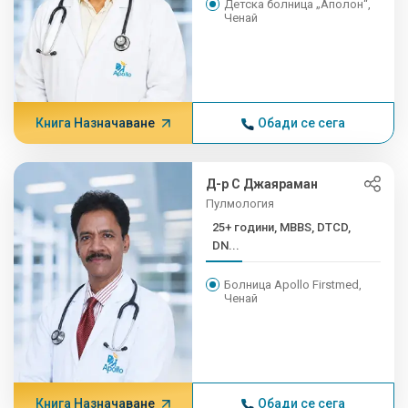
Детска болница „Аполон“,
Ченай
Книга Назначаване
Обади се сега
Д-р С Джаяраман
Пулмология
25+ години, MBBS, DTCD,
DN...
Болница Apollo Firstmed,
Ченай
Книга Назначаване
Обади се сега