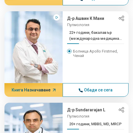
Д-р Ашвин К Мани
Пулмология
22+ години, бакалавър
(международна медицина),
...
Болница Apollo Firstmed,
Ченай
Книга Назначаване
Обади се сега
Д-р Sundararajan L
Пулмология
20+ години, MBBS, MD, MRCP