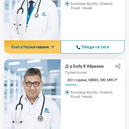
Болници Apollo, Greams
Road, Ченай
Книга Назначаване
Обади се сега
Д-р Бабу К Абрахам
Пулмология
20+ години, MBBS, MD MRCP
Болници Apollo, Greams
Road, Ченай