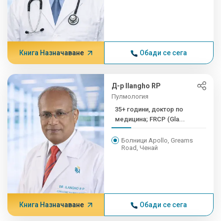
Книга Назначаване
Обади се сега
Д-р Ilangho RP
Пулмология
35+ години, доктор по
медицина; FRCP (Gla...
Болници Apollo, Greams
Road, Ченай
Книга Назначаване
Обади се сега