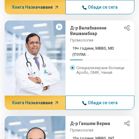
Книга Назначаване
Обади се сега
Д-р Валабханени
Вишвамбхар
Пулмология
19+ години, MBBS, MD
(ПУЛМ...
Специализирани болници
Apollo, OMR, Ченай
Книга Назначаване
Обади се сега
Д-р Ганшям Верма
Пулмология
15+ години, MBBS, INT