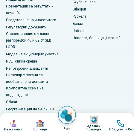
Бхубанешвар
Презентации за резултати и
Най-добрата болница в Сектор-19, Руркела
Bilaspur
печалби
Руркела
Представяне на инвеститори
Най-добрата болница в Суаргейт, Пуна
Бопал
Регулаторни документи
Jabalpur
Най-добрата болница за жени с рак в Южен Делхи
Оповестявания съгласно
Навсари, болница „Нирали“
разпоредби 46 и 62 от SEBI
LODR
Модел на акционерно участие
NCLT свика среща
Непотърсени дивиденти
Циркуляр с покани за
необезпечени депозити
Композитна схема на
подреждане
Обяви
Реорганизация на SAP 2018
Свържи се с нас
Изображение
Изображение
Изображение
Изобра
Медиен център
Здравни
Чат
Назначения
Болници
Прегледи
Обадете Ни Се
Аполо в новините