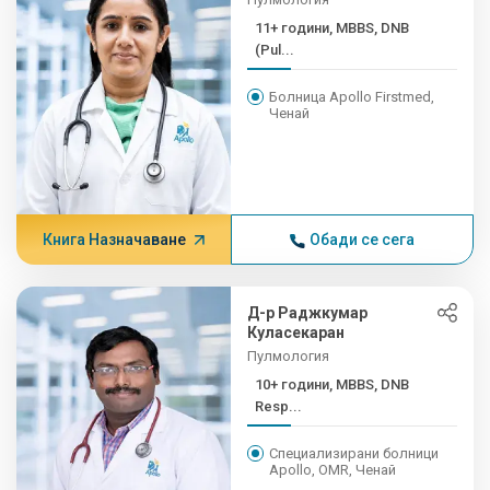
11+ години, MBBS, DNB
(Pul...
Болница Apollo Firstmed,
Ченай
Книга Назначаване
Обади се сега
Д-р Раджкумар
Куласекаран
Пулмология
10+ години, MBBS, DNB
Resp...
Специализирани болници
Apollo, OMR, Ченай