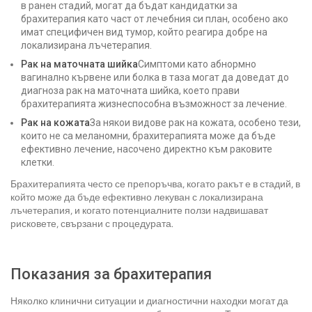
в ранен стадий, могат да бъдат кандидатки за
брахитерапия като част от лечебния си план, особено ако
имат специфичен вид тумор, който реагира добре на
локализирана лъчетерапия.
Рак на маточната шийка
Симптоми като абнормно
вагинално кървене или болка в таза могат да доведат до
диагноза рак на маточната шийка, което прави
брахитерапията жизнеспособна възможност за лечение.
Рак на кожата
За някои видове рак на кожата, особено тези,
които не са меланомни, брахитерапията може да бъде
ефективно лечение, насочено директно към раковите
клетки.
Брахитерапията често се препоръчва, когато ракът е в стадий, в
който може да бъде ефективно лекуван с локализирана
лъчетерапия, и когато потенциалните ползи надвишават
рисковете, свързани с процедурата.
Показания за брахитерапия
Няколко клинични ситуации и диагностични находки могат да