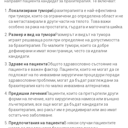
направят пациента кандидат за брахитерапия. Те включват:
Локализирани тумори
Брахитерапията е най-ефективна
при тумори, които са ограничени до определена област и не
са метастазирали в други части на тялото. Това важи
особено за рака на простатата, гърдата и маточната шийка.
Размер и вид на тумора
Размерът и видът на тумора
играят решаваща роля при определяне на допустимостта
за брахитерапия. По-малките тумори, които са добре
дефинирани и имат ясни граници, често са идеални
кандидати.
Здраве на пациента
Общото здравословно състояние на
пациента е важен фактор. Пациенти, които не могат да се
подложат на по-инвазивни хирургични процедури поради
здравословни проблеми, могат да бъдат разглеждани за
брахитерапия като по-малко инвазивна алтернатива.
Предишни лечения
Пациенти, които са претърпели други
форми на лечение, като хирургическа намеса или външно
лъчетерапия, все още могат да бъдат кандидати за
брахитерапия, ако ракът им е рецидивирал или ако имат
остатъчно заболяване.
Предпочитания на пациента
В някои случаи пациентите