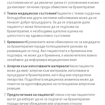
състояния могат да увеличат риска от усложнения и може
да изискват лечение преди обмисляне на брахитерапия.
Тежки медицински състояния
Пациенти с тежки сърдечни,
белодробни или други системни заболявания може да не
понасят добре процедурата. За да се определи дали
пациентът може безопасно да се подложи на
брахитерапия, е необходима щателна оценка на
цялостното му здравословно състояние.
бременност
Бременните жени обикновено не са кандидати
за брахитерапия поради потенциалните рискове за
развиващия се плод. Ако пациентката е бременна или
подозира, че може да е бременна, е изключително важно
незабавно да информира медицинския екип.
Алергии към използваните материали
Някои пациенти
може да имат алергии към материали, използвани в
процедурата брахитерапия, като йод или определени
лекарства. Подробната медицинска анамнеза може да
помогне за идентифициране на потенциални алергични
реакции.
Предпочитания на пациента
В някои случаи пациентите
могат да изберат да не се подлагат на брахитерапия
поради лични убеждения или опасения относно