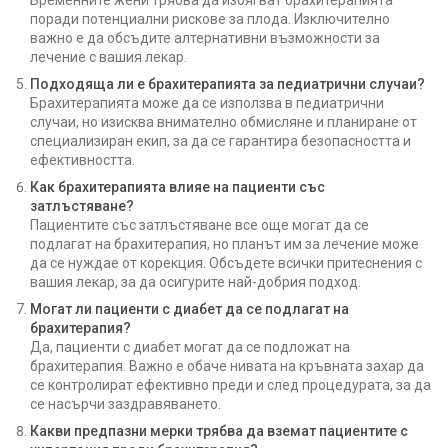
Бременните жени трябва да избягват брахитерапията
поради потенциални рискове за плода. Изключително
важно е да обсъдите алтернативни възможности за
лечение с вашия лекар.
Подходяща ли е брахитерапията за педиатрични случаи?
Брахитерапията може да се използва в педиатрични
случаи, но изисква внимателно обмисляне и планиране от
специализиран екип, за да се гарантира безопасността и
ефективността.
Как брахитерапията влияе на пациенти със
затлъстяване?
Пациентите със затлъстяване все още могат да се
подлагат на брахитерапия, но планът им за лечение може
да се нуждае от корекция. Обсъдете всички притеснения с
вашия лекар, за да осигурите най-добрия подход.
Могат ли пациенти с диабет да се подлагат на
брахитерапия?
Да, пациенти с диабет могат да се подложат на
брахитерапия. Важно е обаче нивата на кръвната захар да
се контролират ефективно преди и след процедурата, за да
се насърчи заздравяването.
Какви предпазни мерки трябва да вземат пациентите с