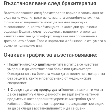
Възстановяване след брахитерапия
Възстановяването след брахитерапия варира в зависимост от
вида на лекувания рак и използваната специфична техника.
Обикновено пациентите могат да очакват период на
възстановяване, който обхваща от няколко дни до няколко
седмици. Веднага след процедурата пациентите могат да
изпитат известен дискомфорт, подуване или посиняване в
третираната област. Това е нормално и обикновено отшумява в
рамките на няколко дни.
Очакван график за възстановяване:
Първите няколко дни
Пациентите могат да се чувстват
уморени и да изпитват лека болка или дискомфорт.
Овладяването на болката може да се постигне с лекарства
без рецепта, както е препоръчано от медицинския
специалист.
1-2 седмици след процедурата
Повечето пациенти могат
да се върнат към леки дейности, но вдигането на тежки
предмети и натоварващите упражнения трябва да се
избягват. Обикновено се насрочват последващи прегледи,
за да се следи възстановяването и да се оцени