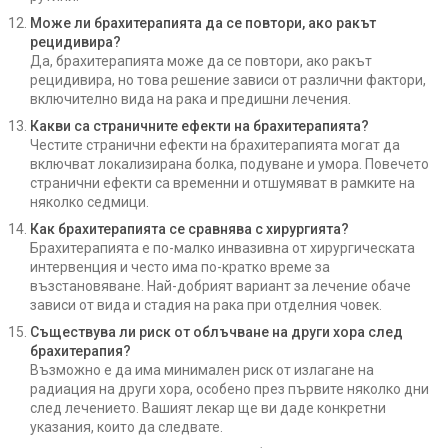
Може ли брахитерапията да се повтори, ако ракът
рецидивира?
Да, брахитерапията може да се повтори, ако ракът
рецидивира, но това решение зависи от различни фактори,
включително вида на рака и предишни лечения.
Какви са страничните ефекти на брахитерапията?
Честите странични ефекти на брахитерапията могат да
включват локализирана болка, подуване и умора. Повечето
странични ефекти са временни и отшумяват в рамките на
няколко седмици.
Как брахитерапията се сравнява с хирургията?
Брахитерапията е по-малко инвазивна от хирургическата
интервенция и често има по-кратко време за
възстановяване. Най-добрият вариант за лечение обаче
зависи от вида и стадия на рака при отделния човек.
Съществува ли риск от облъчване на други хора след
брахитерапия?
Възможно е да има минимален риск от излагане на
радиация на други хора, особено през първите няколко дни
след лечението. Вашият лекар ще ви даде конкретни
указания, които да следвате.