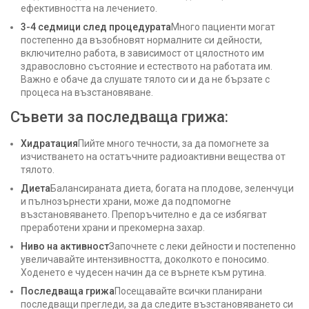
ефективността на лечението.
3-4 седмици след процедурата
Много пациенти могат
постепенно да възобновят нормалните си дейности,
включително работа, в зависимост от цялостното им
здравословно състояние и естеството на работата им.
Важно е обаче да слушате тялото си и да не бързате с
процеса на възстановяване.
Съвети за последваща грижа:
Хидратация
Пийте много течности, за да помогнете за
изчистването на остатъчните радиоактивни вещества от
тялото.
Диета
Балансираната диета, богата на плодове, зеленчуци
и пълнозърнести храни, може да подпомогне
възстановяването. Препоръчително е да се избягват
преработени храни и прекомерна захар.
Ниво на активност
Започнете с леки дейности и постепенно
увеличавайте интензивността, доколкото е поносимо.
Ходенето е чудесен начин да се върнете към рутина.
Последваща грижа
Посещавайте всички планирани
последващи прегледи, за да следите възстановяването си