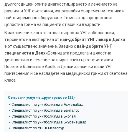
дългогодишен опит в диагностицирането и лечението на
различни УНГ състояния, използвайки съвременни техники и
най-съвременно оборудване. Те могат да предоставят
цялостна грижа на пациенти от всички възрасти.
В заключение, когато става въпрос за УНГ заболявания,
търсенето на експертиза от
най-добрият УНГ лекар в Делхи
е от съществено значение. Заедно с
най-добрите УНГ
специалисти в Делхи
Болницата предлага и цялостна
диагностика и лечение на широк спектър от състояния.
Посетете болниците Apollo в Делхи за всички ваши УНГ
притеснения и се насладете на медицински грижи от световна
класа.
Свързани услуги в други градове (22)
Специалист по унитболизъм в Ахмедабад
Специалист по унитболизъм в Бангалор
Специалист по унитболизъм в Бхопал
Специалист по унитболизъм в Бхубанешвар
Специалист по УНГ в Биласпур