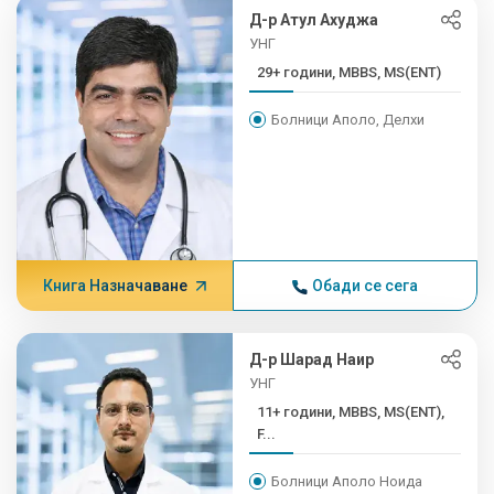
Д-р Атул Ахуджа
УНГ
29+ години, MBBS, MS(ENT)
Болници Аполо, Делхи
Книга Назначаване
Обади се сега
Д-р Шарад Наир
УНГ
11+ години, MBBS, MS(ENT),
F...
Болници Аполо Ноида