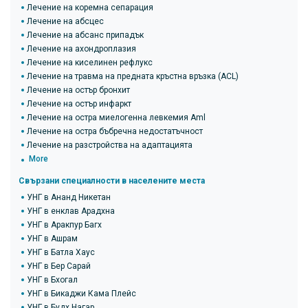
Лечение на коремна сепарация
Лечение на абсцес
Лечение на абсанс припадък
Лечение на ахондроплазия
Лечение на киселинен рефлукс
Лечение на травма на предната кръстна връзка (ACL)
Лечение на остър бронхит
Лечение на остър инфаркт
Лечение на остра миелогенна левкемия Aml
Лечение на остра бъбречна недостатъчност
Лечение на разстройства на адаптацията
More
Свързани специалности в населените места
УНГ в Ананд Никетан
УНГ в енклав Арадхна
УНГ в Аракпур Багх
УНГ в Ашрам
УНГ в Батла Хаус
УНГ в Бер Сарай
УНГ в Бхогал
УНГ в Бикаджи Кама Плейс
УНГ в Будх Нагар