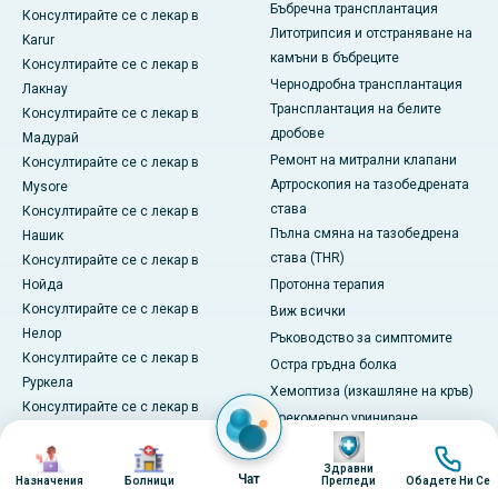
Бъбречна трансплантация
Консултирайте се с лекар в
Литотрипсия и отстраняване на
Karur
камъни в бъбреците
Консултирайте се с лекар в
Чернодробна трансплантация
Лакнау
Трансплантация на белите
Консултирайте се с лекар в
дробове
Мадурай
Ремонт на митрални клапани
Консултирайте се с лекар в
Артроскопия на тазобедрената
Mysore
става
Консултирайте се с лекар в
Пълна смяна на тазобедрена
Нашик
става (THR)
Консултирайте се с лекар в
Нойда
Протонна терапия
Консултирайте се с лекар в
Виж всички
Нелор
Ръководство за симптомите
Консултирайте се с лекар в
Остра гръдна болка
Руркела
Хемоптиза (изкашляне на кръв)
Консултирайте се с лекар в
Прекомерно уриниране
Тричи
Изображение
Замъглено зрение
Изображение
Изображение
Изобра
Консултирайте се с лекар във
Здравни
Парализа или тежко изтръпване
Чат
Vizag
Назначения
Болници
Прегледи
Обадете Ни Се