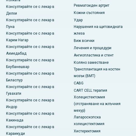
Колката
Ревматоиден артрит
Консултирайте се с лекар в
Кожни състояния
Делхи
Консултирайте се с лекар в
Удар
Пуна
Нарушения на щитовидната
Консултирайте се с лекар в
жлеза
Карим Нагар
Виж всички
Консултирайте се с лекар в
Лечения и процедури
Ахмедабад
Ангиопластика и стент
Консултирайте се с лекар в
Коляно заместване
Бхубанешвар
Трансплантация на костен
Консултирайте се с лекар в
мозък (BMT)
Биласпур
CABG
Консултирайте се с лекар в
CART CELL терапия
Гувахати
Холецистектомия
Консултирайте се с лекар в
(отстраняване на жлъчния
Индор
мехур)
Консултирайте се с лекар в
Лапароскопска
Какинада
холецистектомия
Консултирайте се с лекар в
Хистеректомия
Караикуди