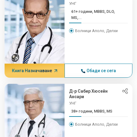
УНГ
61+ години, MBBS, DLO,
MS,...
Болници Аполо, Делхи
Книга Назначаване
Обади се сега
Д-р Сабир Хюсейн
Ансари
УНГ
38+ години, MBBS, MS
Болници Аполо, Делхи