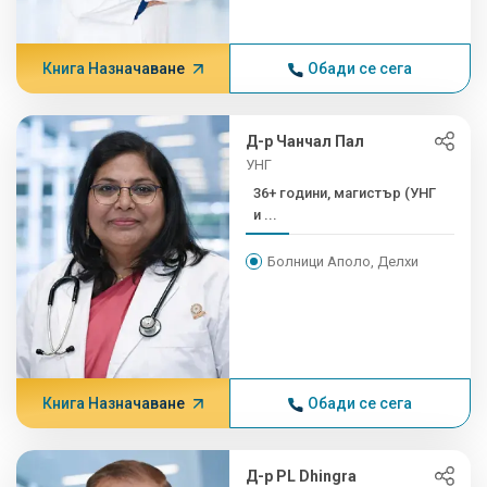
Книга Назначаване
Обади се сега
Д-р Чанчал Пал
УНГ
36+ години, магистър (УНГ
и ...
Болници Аполо, Делхи
Книга Назначаване
Обади се сега
Д-р PL Dhingra