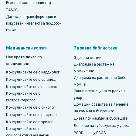
Безопасност на пациента
TASCC
Дигитална трансформация и
изкуствен интелект за по-добри
грижи
Медицински услуги
Здравна библиотека
Намерете лекар по
Здравни статии
специалност
Диаграма за растеж на
момиченце
Консултирайте се с кардиолог
Диаграма на растежа на бебе
Консултирайте се с ортопед
момче
Консултирайте се с невролог
Ранни признаци на сърдечен
Консултирайте се с
удар
гастроентеролог
Домашни средства за лечение
Консултирайте се с онколог
на камъни в бъбреците
Консултирайте се с нефролог
Диета при камъни в бъбреците
Консултирайте се с уролог
Лечение на туберкулоза у дома
Консултирайте се с
PCOD срещу PCOS
общопрактикуващ лекар