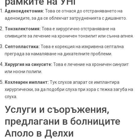
рамките на УНГ
Аденоидектомия:
Това се отнася до отстраняването на
аденоидите, за да се облекчат затрудненията с дишането.
Тонзилектомия:
Това е хирургично отстраняване на
сливиците за лечение на хроничен тонзилит или сънна апнея.
Септопластика:
Това е корекция на изкривена септална
преграда за намаляване на дихателните проблеми.
Хирургия на синусите:
Това е лечение на хроничен синузит
или носни полипи.
Кохлеарен имплант:
Тук слухов апарат се имплантира
хирургически, за да подобри слуха при хора с тежка загуба на
слуха.
Услуги и съоръжения,
предлагани в болниците
Аполо в Делхи