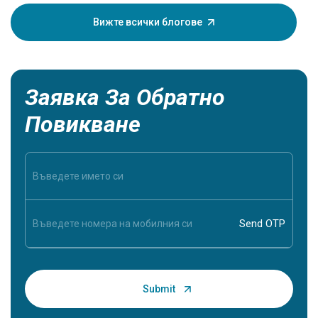
симптоми
симптоми
Вижте всички блогове
близък д
жизненов
Заявка За Обратно
Повикване