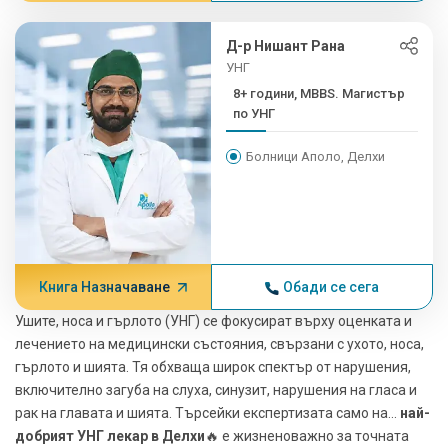
Д-р Нишант Рана
УНГ
8+ години, MBBS. Магистър
по УНГ
Болници Аполо, Делхи
Книга Назначаване
Обади се сега
Ушите, носа и гърлото (УНГ) се фокусират върху оценката и
лечението на медицински състояния, свързани с ухото, носа,
гърлото и шията. Тя обхваща широк спектър от нарушения,
включително загуба на слуха, синузит, нарушения на гласа и
рак на главата и шията. Търсейки експертизата само на...
най-
добрият УНГ лекар в Делхи
🔥 е жизненоважно за точната