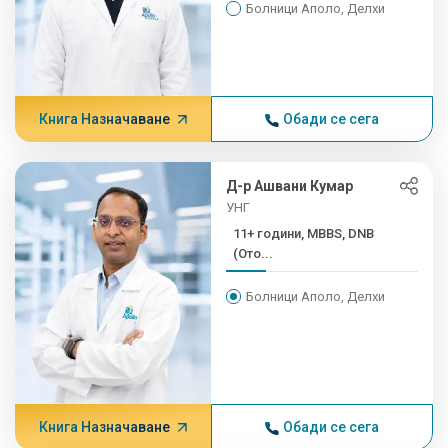
Болници Аполо, Делхи
Книга Назначаване
Обади се сега
Д-р Ашвани Кумар
УНГ
11+ години, MBBS, DNB
(Ото...
Болници Аполо, Делхи
Книга Назначаване
Обади се сега