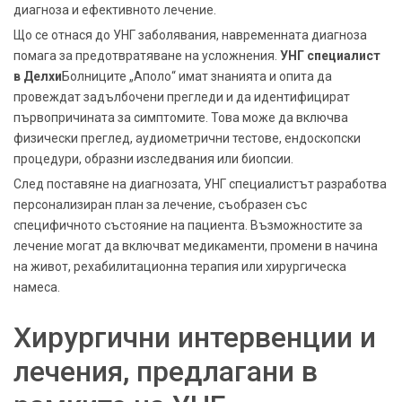
диагноза и ефективното лечение.
Що се отнася до УНГ заболявания, навременната диагноза
помага за предотвратяване на усложнения.
УНГ специалист
в Делхи
Болниците „Аполо“ имат знанията и опита да
провеждат задълбочени прегледи и да идентифицират
първопричината за симптомите. Това може да включва
физически преглед, аудиометрични тестове, ендоскопски
процедури, образни изследвания или биопсии.
След поставяне на диагнозата, УНГ специалистът разработва
персонализиран план за лечение, съобразен със
специфичното състояние на пациента. Възможностите за
лечение могат да включват медикаменти, промени в начина
на живот, рехабилитационна терапия или хирургическа
намеса.
Хирургични интервенции и
лечения, предлагани в