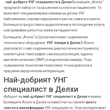
-
най-добрите УНГ специалисти в Делхи
Болниците „Аполо“
предлагат набор от съоръжения и услуги за пациентите. Те
включват специализирани клиники за детски УНГ
заболявания, гласови нарушения и рак на главата и шията.
Болницата предоставя и аудиологични и логопедични услуги,
осигурявайки цялостна грижа за пациентите.
Болниците „Аполо“ в Делхи използват съвременни
технологии и оборудване.
УНГ лекари в Делхи
В Аполо
разполагат с най-съвременни диагностични инструменти,
компютърна томография с висока резолюция, ядрено-
магнитен резонанс (ЯМР) и ендоскопски камери. Тези
съвременни технологии позволяват точна диагноза и
прецизни хирургически интервенции.
Най-добрият УНГ
специалист в Делхи
Изборът на
най-добрият УНГ специалист в Делхи
е важно.
Болниците Аполо в Делхи са известни със своите
много
опитен и квалифициран
УНГ специалисти. Тези експерти имат