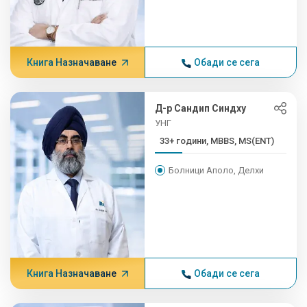
Книга Назначаване
Обади се сега
Д-р Сандип Синдху
УНГ
33+ години, MBBS, MS(ENT)
Болници Аполо, Делхи
Книга Назначаване
Обади се сега