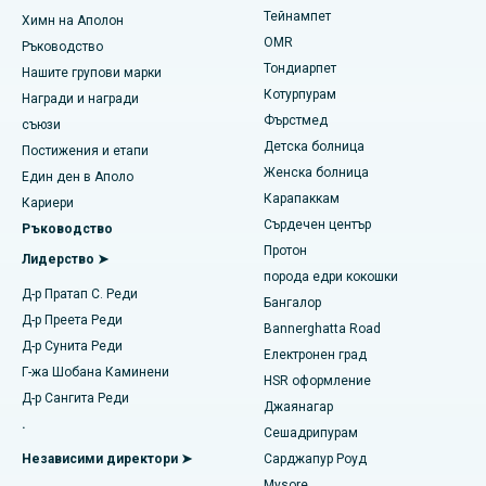
Най-добрият сърдечен център в Thousand Lights, Ченай
Тейнампет
Лазикова хирургия
Химн на Аполон
Намерете педиатрична
OMR
Ръководство
Най-добрата болница в Джубили Хилс, Хайдерабад
Ринопластиката
Тондиарпет
Нашите групови марки
Котурпурам
Награди и награди
Най-добрата болница в Тондиарпет, Ченай
Липосукция
Фърстмед
Намерете дерматолог
съюзи
Най-добрата болница в Котурпурам, Ченай
Детска болница
Коронарна ангиограма
Постижения и етапи
Женска болница
Един ден в Аполо
Най-добрата болница в Kovai Road, Karur
Подмяна на транскатетърния аортен клапан
Карапаккам
Намерете уролог
Кариери
Сърдечен център
Ръководство
Най-добрата болница в Карапаккам, Ченай
Ремонт на клапани MitraClip
Протон
Лидерство ➤
Най-добрата болница в Арилова, Визаг
порода едри кокошки
Минимално инвазивна сърдечна хирургия
Намерете диабетолог
Д-р Пратап С. Реди
Бангалор
Най-добрата болница на Канпур Роуд, Лакнау
Д-р Преета Реди
Катетърна аблация
Bannerghatta Road
Д-р Сунита Реди
Електронен град
Най-добрата болница в Сектор-26, Нойда
Намерете гинеколог
Хирургия за възстановяване на ACL
Г-жа Шобана Каминени
HSR оформление
Д-р Сангита Реди
Най-добрата болница в Гандинагар, Ахмедабад
Джаянагар
Обратно смяна на рамото
.
Сешадрипурам
Намерете общопрактикуващ лекар
Най-добрата болница в Арагонда, Андра Прадеш
Ендометриална аблация
Независими директори ➤
Сарджапур Роуд
Mysore