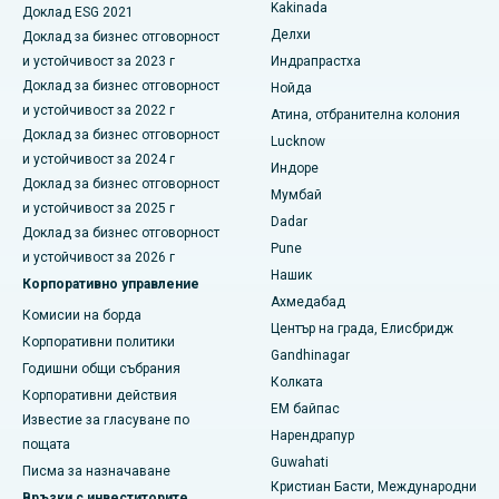
Тотален керамичен протез за колянна става
Kakinada
Доклад ESG 2021
Най-добрата болница в централния бизнес район Белапур,
Делхи
Нави Мумбай
Доклад за бизнес отговорност
ERCP
и устойчивост за 2023 г
Индрапрастха
Най-добрата болница в Панчавати, Нашик
Доклад за бизнес отговорност
Нойда
и устойчивост за 2022 г
Атина, отбранителна колония
Най-добрата болница в Секундерабад, Хайдерабад
Доклад за бизнес отговорност
Lucknow
и устойчивост за 2024 г
Индоре
Най-добрата болница в Сешадрипурам, Бангалор
Доклад за бизнес отговорност
Мумбай
и устойчивост за 2025 г
Най-добрата болница на Уолтейр Мейн Роуд,
Dadar
Доклад за бизнес отговорност
Висакхапатнам
Pune
и устойчивост за 2026 г
Нашик
Най-добрата болница в Subhash Nagar Road, Каримнагар
Корпоративно управление
Ахмедабад
Комисии на борда
Най-добрата болница в Манагари, Караикуди
Център на града, Елисбридж
Корпоративни политики
Gandhinagar
Най-добрата болница в Арепали, Варангал
Годишни общи събрания
Колката
Корпоративни действия
EM байпас
Най-добрата болница в колония Арера, Бхопал
Известие за гласуване по
Нарендрапур
пощата
Най-добрата болница в Джаянагар, Бангалор
Guwahati
Писма за назначаване
Кристиан Басти, Международни
Връзки с инвеститорите