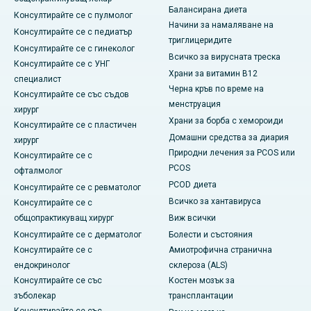
Балансирана диета
Консултирайте се с пулмолог
Начини за намаляване на
Консултирайте се с педиатър
триглицеридите
Консултирайте се с гинеколог
Всичко за вирусната треска
Консултирайте се с УНГ
Храни за витамин B12
специалист
Черна кръв по време на
Консултирайте се със съдов
менструация
хирург
Храни за борба с хемороиди
Консултирайте се с пластичен
Домашни средства за диария
хирург
Природни лечения за PCOS или
Консултирайте се с
PCOS
офталмолог
PCOD диета
Консултирайте се с ревматолог
Всичко за хантавируса
Консултирайте се с
общопрактикуващ хирург
Виж всички
Консултирайте се с дерматолог
Болести и състояния
Консултирайте се с
Амиотрофична странична
ендокринолог
склероза (ALS)
Консултирайте се със
Костен мозък за
зъболекар
трансплантации