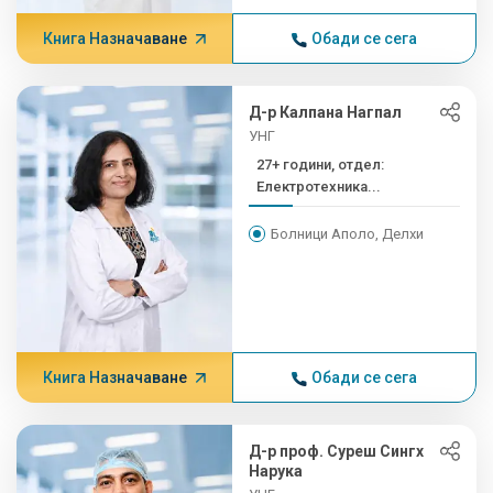
Книга Назначаване
Обади се сега
Д-р Калпана Нагпал
УНГ
27+ години, отдел:
Електротехника...
Болници Аполо, Делхи
Книга Назначаване
Обади се сега
Д-р проф. Суреш Сингх
Нарука