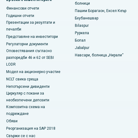
Най-добрата болница в КК Нагар, Мадурай
болници
Финансови отчети
Пашим Борагаон, Ексел Кеър
Най-добрата болница в Ramji Nagar, Nellore
Годишни отчети
Бхубанешвар
Презентации за резултати и
Най-добрата болница в Сектор-19, Руркела
Bilaspur
печалби
Руркела
Представяне на инвеститори
Най-добрата болница в Суаргейт, Пуна
Бопал
Регулаторни документи
Jabalpur
Най-добрата болница за жени с рак в Южен Делхи
Оповестявания съгласно
Навсари, болница „Нирали“
разпоредби 46 и 62 от SEBI
LODR
Модел на акционерно участие
NCLT свика среща
Непотърсени дивиденти
Циркуляр с покани за
необезпечени депозити
Композитна схема на
подреждане
Обяви
Реорганизация на SAP 2018
Свържи се с нас