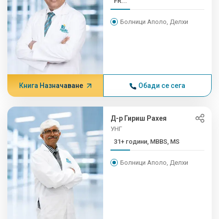
FR...
Болници Аполо, Делхи
Книга Назначаване
Обади се сега
Д-р Гириш Рахея
УНГ
31+ години, MBBS, MS
Болници Аполо, Делхи