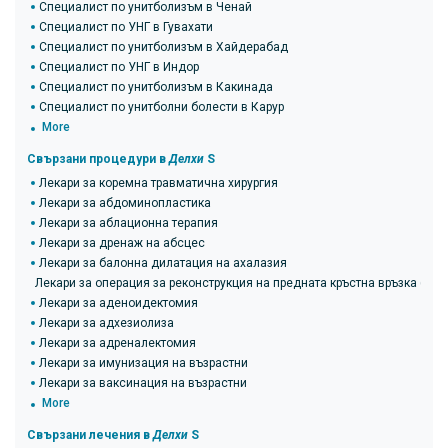
Специалист по унитболизъм в Ченай
Специалист по УНГ в Гувахати
Специалист по унитболизъм в Хайдерабад
Специалист по УНГ в Индор
Специалист по унитболизъм в Какинада
Специалист по унитболни болести в Карур
More
Свързани процедури в
Делхи
S
Лекари за коремна травматична хирургия
Лекари за абдоминопластика
Лекари за аблационна терапия
Лекари за дренаж на абсцес
Лекари за балонна дилатация на ахалазия
Лекари за операция за реконструкция на предната кръстна връзка (ACL
Лекари за аденоидектомия
Лекари за адхезиолиза
Лекари за адреналектомия
Лекари за имунизация на възрастни
Лекари за ваксинация на възрастни
More
Свързани лечения в
Делхи
S