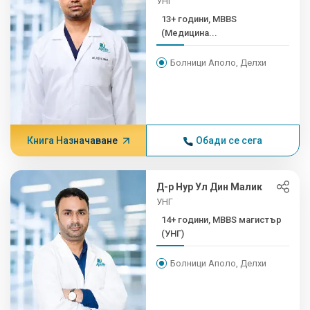
УНГ
13+ години, MBBS
(Медицина...
Болници Аполо, Делхи
Книга Назначаване
Обади се сега
Д-р Нур Ул Дин Малик
УНГ
14+ години, MBBS магистър
(УНГ)
Болници Аполо, Делхи