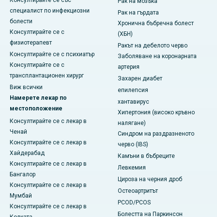
Консултирайте се със
Рак на мозъка
специалист по инфекциозни
Рак на гърдата
болести
Хронична бъбречна болест
Консултирайте се с
(ХБН)
физиотерапевт
Ракът на дебелото черво
Консултирайте се с психиатър
Заболяване на коронарната
Консултирайте се с
артерия
трансплантационен хирург
Захарен диабет
Виж всички
епилепсия
Намерете лекар по
хантавирус
местоположение
Хипертония (високо кръвно
Консултирайте се с лекар в
налягане)
Ченай
Синдром на раздразненото
Консултирайте се с лекар в
черво (IBS)
Хайдерабад
Камъни в бъбреците
Консултирайте се с лекар в
Левкемия
Бангалор
Цироза на черния дроб
Консултирайте се с лекар в
Остеоартритът
Мумбай
PCOD/PCOS
Консултирайте се с лекар в
Болестта на Паркинсон