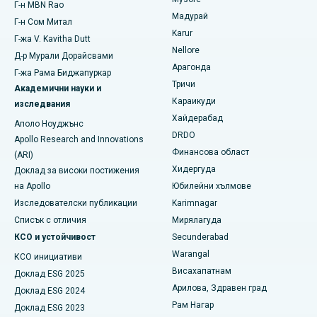
Най-добрата болница на Банергата Роуд, Бангалор
Г-н MBN Rao
Емболизация на маточната артерия
Мадурай
Г-н Сом Митал
Намерете психолог
Най-добрата болница в Блок-15, Бхубанешвар
Karur
Цистектомия на яйчниците
Г-жа V. Kavitha Dutt
Nellore
Д-р Мурали Дорайсвами
Най-добрата болница на Seepat Road, Bilaspur
Рак на гърдата
Арагонда
Г-жа Рама Биджапуркар
Намерете общ хирург
Тричи
Най-добрата болница в Елисбридж, Ахмедабад
Академични науки и
Брахитерапия
Караикуди
изследвания
Най-добрата болница в Ню Делхи
Хайдерабад
колоноскопия
Аполо Ноуджънс
DRDO
Apollo Research and Innovations
Най-добрата болница в DRDO, Хайдерабад
полипектомия
Финансова област
(ARI)
Хидергуда
Доклад за високи постижения
Най-добрата болница на GS Road, Гувахати
Дълбоко стимулиране на мозъка
на Apollo
Юбилейни хълмове
Най-добрата болница в Хайдергуда, Хайдерабад
Изследователски публикации
Karimnagar
Перитонеална диализа
Списък с отличия
Мирялагуда
Най-добрата болница във Виджай Нагар, Индор
Бъбречна биопсия
КСО и устойчивост
Secunderabad
Warangal
КСО инициативи
Най-добрата болница на главния път Сурярапета,
Паратироидектомия
Какинада
Висахапатнам
Доклад ESG 2025
Арилова, Здравен град
Циторедуктивна хирургия
Доклад ESG 2024
Най-добрата болница на Canal Circular Road, Колката
Рам Нагар
Доклад ESG 2023