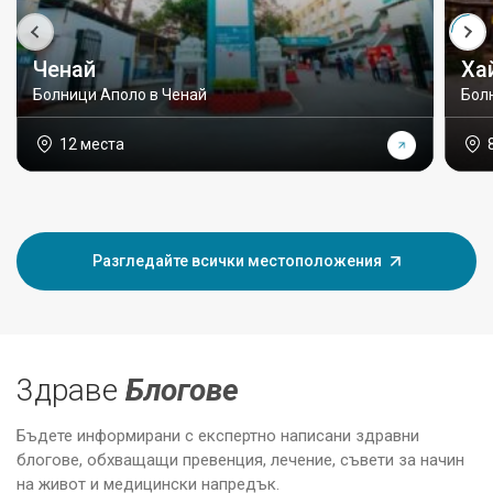
Ченай
Ха
Болници Аполо в Ченай
Бол
12 места
Разгледайте всички местоположения
3драве
Блогове
Бъдете информирани с експертно написани здравни
блогове, обхващащи превенция, лечение, съвети за начин
на живот и медицински напредък.