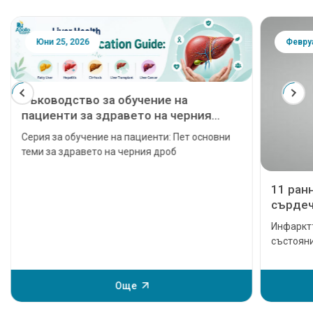
Юни 25, 2026
Февруа
Ръководство за обучение на
пациенти за здравето на черния
дроб: Мазен черен дроб, хепатит,
Серия за обучение на пациенти: Пет основни
цироза, чернодробна
теми за здравето на черния дроб
трансплантация и рак на черния
дроб
11 ран
сърдеч
приема
Инфаркт
състояни
да довед
дори смъ
Но преди
Още
инцидент