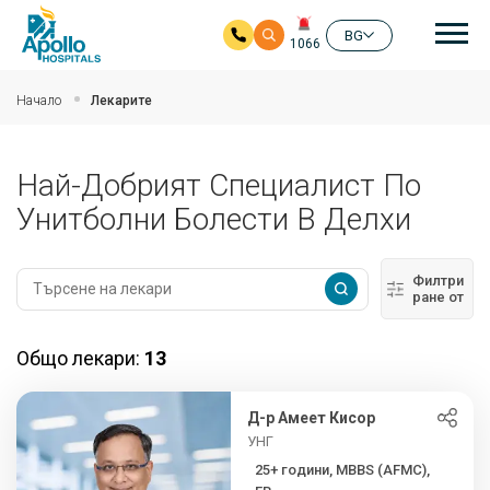
Ос
BG
1066
Прескочи на основното съдържание
Начало
Лекарите
Най-Добрият Специалист По
Унитболни Болести В Делхи
Филтри
ране от
Общо лекари:
13
Д-р Амеет Кисор
УНГ
25+ години, MBBS (AFMC),