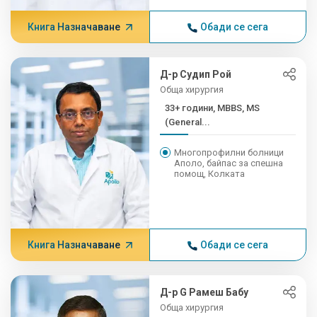
Книга Назначаване
Обади се сега
Д-р Судип Рой
Обща хирургия
33+ години, MBBS, MS
(General...
Многопрофилни болници
Аполо, байпас за спешна
помощ, Колката
Книга Назначаване
Обади се сега
Д-р G Рамеш Бабу
Обща хирургия