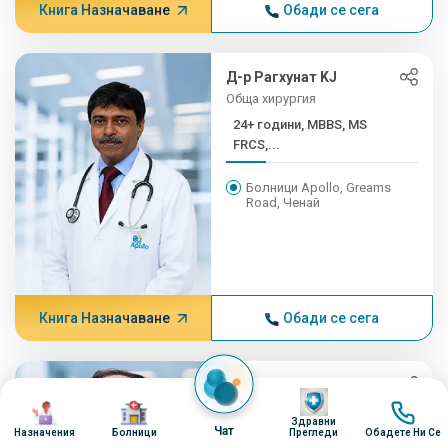
Книга Назначаване
Обади се сега
Д-р Рагхунат KJ
Обща хирургия
24+ години, MBBS, MS
FRCS,...
Болници Apollo, Greams
Road, Ченай
Книга Назначаване
Обади се сега
Д-р Раджив Агарвал
Изображение
Изображение
Изображение
Изобра
Обща хирургия
Здравни
Чат
24+ години, МС, PDCC
Назначения
Болници
Прегледи
Обадете Ни Се