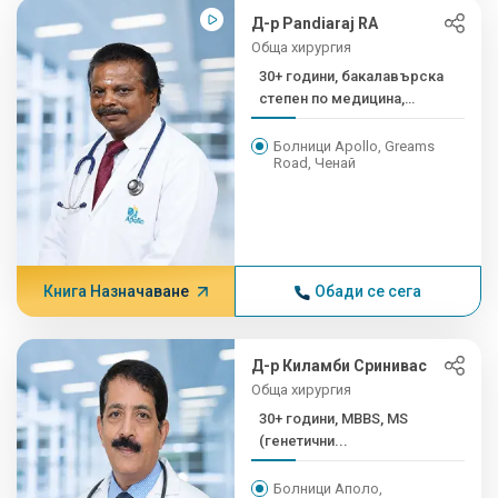
Д-р Pandiaraj RA
Обща хирургия
30+ години, бакалавърска
степен по медицина,
магистърска степен, член
на сертифицирания
Болници Apollo, Greams
Road, Ченай
професионален
професионален
професионален...
Книга Назначаване
Обади се сега
Д-р Киламби Сринивас
Обща хирургия
30+ години, MBBS, MS
(генетични...
Болници Аполо,