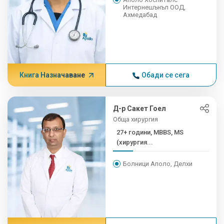
Интернешънъл ООД,
Ахмедабад
Книга Назначаване
Обади се сега
Д-р Сакет Гоел
Обща хирургия
27+ години, MBBS, MS
(хирургия...
Болници Аполо, Делхи