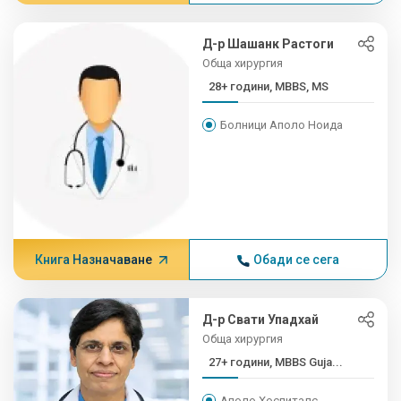
Д-р Шашанк Растоги
Обща хирургия
28+ години, MBBS, MS
Болници Аполо Ноида
Книга Назначаване
Обади се сега
Д-р Свати Упадхай
Обща хирургия
27+ години, MBBS Guja...
Аполо Хоспиталс