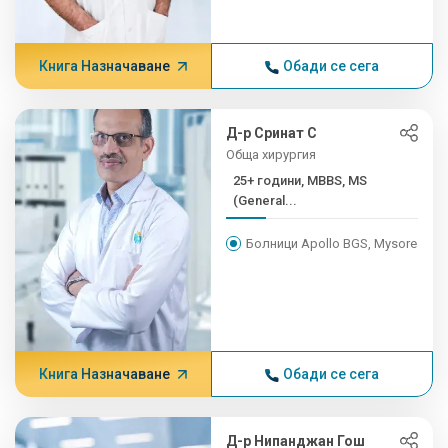
Книга Назначаване
Обади се сега
Д-р Сринат С
Обща хирургия
25+ години, MBBS, MS
(General...
Болници Apollo BGS, Mysore
Книга Назначаване
Обади се сега
Д-р Нипанджан Гош