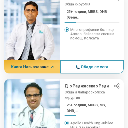
Обща хирургия
25+ години, MBBS, DNB
(Gene...
Многопрофилни болници
Аполо, байпас за спешна
помощ, Колката
Книга Назначаване
Обади се сега
Д-р Раджасекар Реди
Обща и лапароскопска
хирургия
25+ години, MBBS, MS,
DNB,...
Apollo Health City, Jubilee
Hills, Хайдерабад