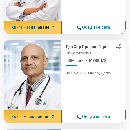
Книга Назначаване
Обади се сега
Д-р Хар Пракаш Гарг
Обща хирургия
40+ години, MBBS, MS
Болници Аполо, Делхи
Книга Назначаване
Обади се сега