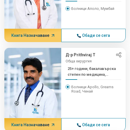
Болници Аполо, Мумбай
Книга Назначаване
Обади се сега
Д-р Prithviraj T
Обща хирургия
25+ години, бакалавърска
степен по медицина,
магистърска степен и
френски език...
Болници Apollo, Greams
Road, Ченай
Книга Назначаване
Обади се сега