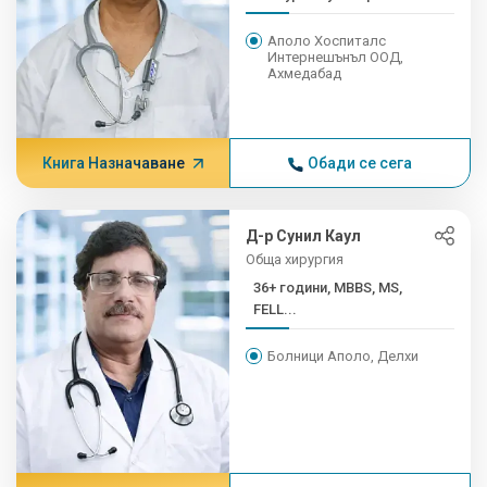
Аполо Хоспиталс
Интернешънъл ООД,
Ахмедабад
Книга Назначаване
Обади се сега
Д-р Сунил Каул
Обща хирургия
36+ години, MBBS, MS,
FELL...
Болници Аполо, Делхи