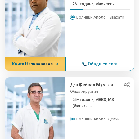
26+ години, Мисисипи
Болници Аполо, Гувахати
Книга Назначаване
Обади се сега
Д-р Фейсал Мумтаз
Обща хирургия
25+ години, MBBS, MS
(General...
Болници Аполо, Делхи