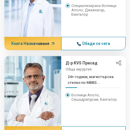
Специализирана болница
Аполо, Джаянагар,
Бангалор
Книга Назначаване
Обади се сега
Д-р KVS Прасад
Обща хирургия
24+ години, магистърска
степен по MBBS...
Болници Аполо,
Сешадрипурам, Бангалор