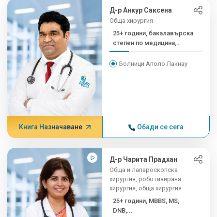
Д-р Анкур Саксена
Обща хирургия
25+ години, бакалавърска
степен по медицина,
магистърска степен...
Болници Аполо Лакнау
Книга Назначаване
Обади се сега
Д-р Чарита Прадхан
Обща и лапароскопска
хирургия, роботизирана
хирургия, обща хирургия
25+ години, MBBS, MS,
DNB,...