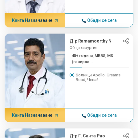
Книга Назначаване
Обади се сега
Д-р Ramamoorthy N
Обща хирургия
45+ години, MBBS, MS
(генерал...
Болници Apollo, Greams
Road, Ченай
Книга Назначаване
Обади се сега
Д-р Г. Санта Рао