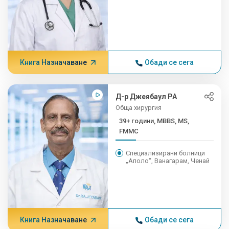
Книга Назначаване
Обади се сега
Д-р Джеябаул РА
Обща хирургия
39+ години, MBBS, MS,
FMMC
Специализирани болници
„Аполо“, Ванагарам, Ченай
Книга Назначаване
Обади се сега