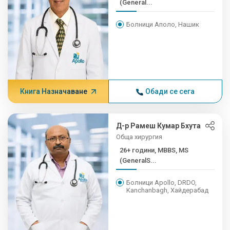
(General...
Болници Аполо, Нашик
Книга Назначаване
Обади се сега
Д-р Рамеш Кумар Бхута
Обща хирургия
26+ години, MBBS, MS
(GeneralS...
Болници Apollo, DRDO,
Kanchanbagh, Хайдерабад