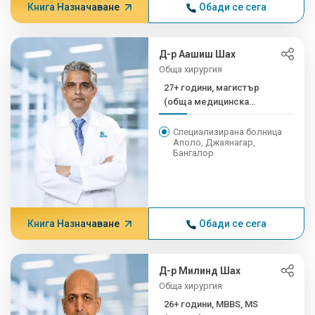
Книга Назначаване
Обади се сега
Д-р Аашиш Шах
Обща хирургия
27+ години, магистър
(обща медицинска
сестра...
Специализирана болница
Аполо, Джаянагар,
Бангалор
Книга Назначаване
Обади се сега
Д-р Милинд Шах
Обща хирургия
26+ години, MBBS, MS