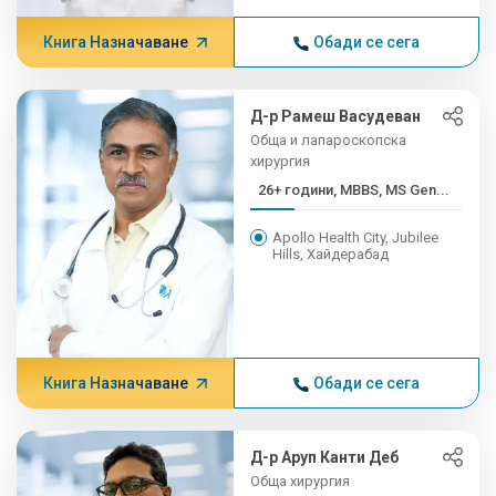
Книга Назначаване
Обади се сега
Д-р Рамеш Васудеван
Обща и лапароскопска
хирургия
26+ години, MBBS, MS Gen...
Apollo Health City, Jubilee
Hills, Хайдерабад
Книга Назначаване
Обади се сега
Д-р Аруп Канти Деб
Обща хирургия