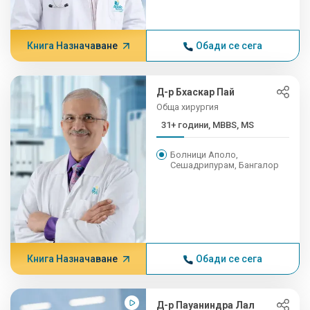
Книга Назначаване
Обади се сега
Д-р Бхаскар Пай
Обща хирургия
31+ години, MBBS, MS
Болници Аполо,
Сешадрипурам, Бангалор
Книга Назначаване
Обади се сега
Д-р Пауаниндра Лал