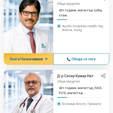
Обща хирургия
42+ години, магистър (общ
стаж...
Apollo Hospitals Health City,
Arilova, Vizag
Книга Назначаване
Обади се сега
Д-р Сисир Кумар Нат
Обща хирургия
42+ години, магистър, FAIS,
FICS, магистър...
Болници Аполо, Гувахати