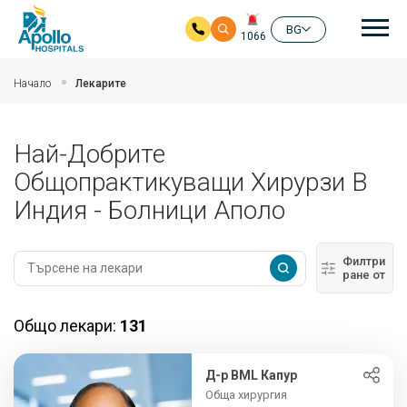
Ос
BG
1066
Прескочи на основното съдържание
Начало
Лекарите
Най-Добрите
Общопрактикуващи Хирурзи В
Индия - Болници Аполо
Филтри
ране от
Общо лекари:
131
Д-р BML Капур
Обща хирургия