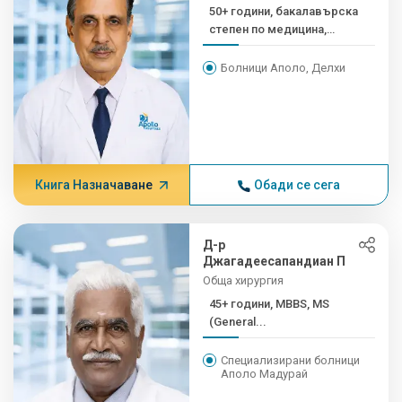
50+ години, бакалавърска
степен по медицина,
магистърска степен, член
на сертифицирания
Болници Аполо, Делхи
професионален
професионален
професионален...
Книга Назначаване
Обади се сега
Д-р
Джагадеесапандиан П
Обща хирургия
45+ години, MBBS, MS
(General...
Специализирани болници
Аполо Мадурай