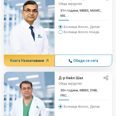
Обща хирургия
31+ години, MBBS, MAMC,
MS...
Болници Аполо, Делхи
Болници Аполо Ноида
Книга Назначаване
Обади се сега
Д-р Нийл Шах
Обща хирургия
30+ години, MBBS, DNB,
FRC...
Болници Аполо, Делхи