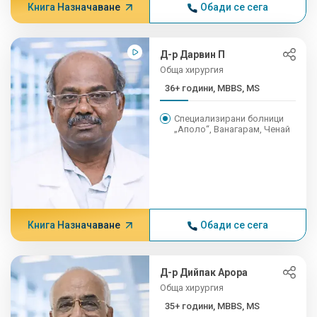
Книга Назначаване
Обади се сега
Д-р Дарвин П
Обща хирургия
36+ години, MBBS, MS
Специализирани болници
„Аполо“, Ванагарам, Ченай
Книга Назначаване
Обади се сега
Д-р Дийпак Арора
Обща хирургия
35+ години, MBBS, MS