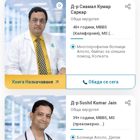
Д-р Сиамал Кумар
Саркар
Обща хирургия
40+ години, MBBS
(Калифорния), MS (...
Многопрофилни болници
Аполо, байпас за спешна
помощ, Колката
Книга Назначаване
Обади се сега
Д-р Sushil Kumar Jain
Обща хирургия
39+ години, MBBS, MS
(прекомерно...)
Болници Аполо, Делхи