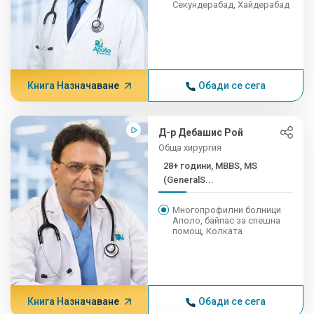
Секундерабад, Хайдерабад
Книга Назначаване
Обади се сега
Д-р Дебашис Рой
Обща хирургия
28+ години, MBBS, MS
(GeneralS...
Многопрофилни болници
Аполо, байпас за спешна
помощ, Колката
Книга Назначаване
Обади се сега