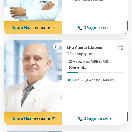
Книга Назначаване
Обади се сега
Д-р Ашиш Шарма
Обща хирургия
25+ години, MBBS, MS
(General...
Болници Аполо Лакнау
Книга Назначаване
Обади се сега