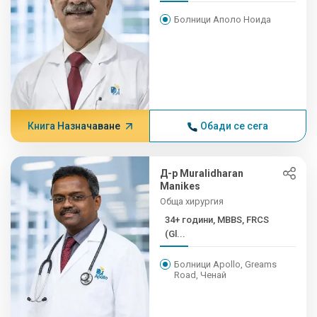
Болници Аполо Ноида
Книга Назначаване
Обади се сега
Д-р Muralidharan
Manikes
Обща хирургия
34+ години, MBBS, FRCS
(Gl...
Болници Apollo, Greams
Road, Ченай