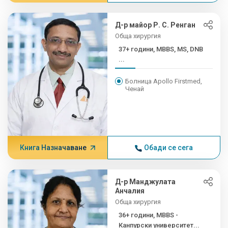
Д-р майор Р. С. Ренган
Обща хирургия
37+ години, MBBS, MS, DNB
...
Болница Apollo Firstmed,
Ченай
Книга Назначаване
Обади се сега
Д-р Манджулата
Анчалия
Обща хирургия
36+ години, MBBS -
Канпурски университет...