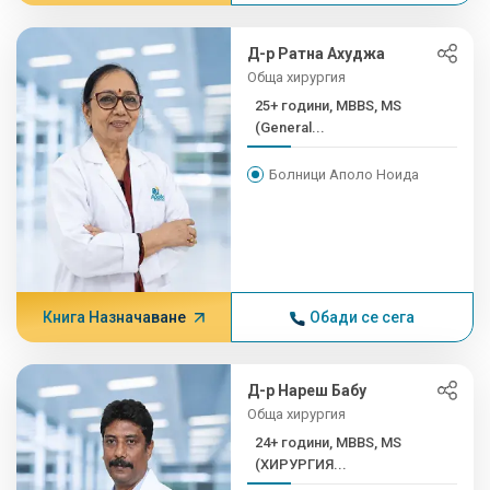
Д-р Ратна Ахуджа
Обща хирургия
25+ години, MBBS, MS
(General...
Болници Аполо Ноида
Книга Назначаване
Обади се сега
Д-р Нареш Бабу
Обща хирургия
24+ години, MBBS, MS
(ХИРУРГИЯ...