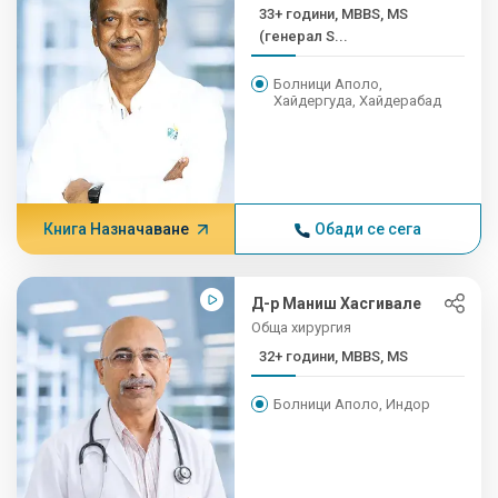
33+ години, MBBS, MS
(генерал S...
Болници Аполо,
Хайдергуда, Хайдерабад
Книга Назначаване
Обади се сега
Д-р Маниш Хасгивале
Обща хирургия
32+ години, MBBS, MS
Болници Аполо, Индор