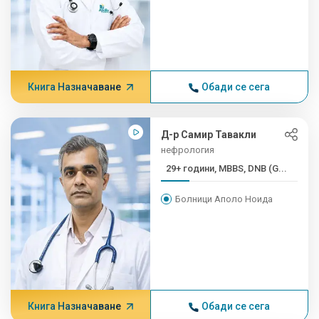
Книга Назначаване
Обади се сега
Д-р Самир Тавакли
нефрология
29+ години, MBBS, DNB (G...
Болници Аполо Ноида
Книга Назначаване
Обади се сега