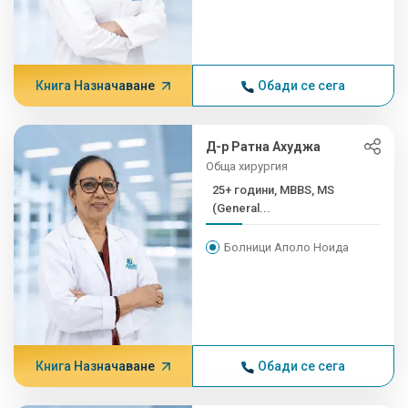
Книга Назначаване
Обади се сега
Д-р Ратна Ахуджа
Обща хирургия
25+ години, MBBS, MS
(General...
Болници Аполо Ноида
Книга Назначаване
Обади се сега