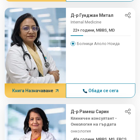
Д-р Гунджан Митал
Internal Medicine
22+ години, MBBS, MD
Болници Аполо Ноида
Книга Назначаване
Обади се сега
Д-р Рамеш Сарин
Клиничен консултант -
Онкология на гърдата
онкология
40+ години, MBBS, MS, FRCS