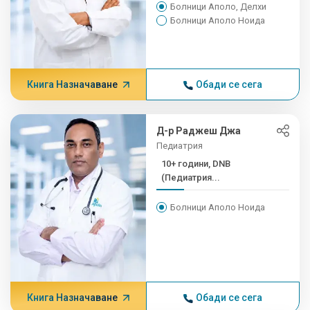
Болници Аполо, Делхи
Болници Аполо Ноида
Книга Назначаване
Обади се сега
Д-р Раджеш Джа
Педиатрия
10+ години, DNB
(Педиатрия...
Болници Аполо Ноида
Книга Назначаване
Обади се сега