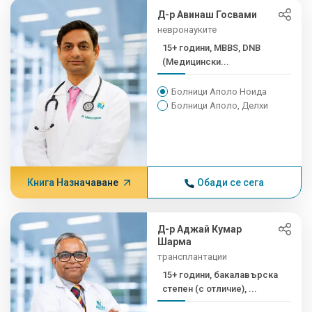
Д-р Авинаш Госвами
невронауките
15+ години, MBBS, DNB
(Медицински...
Болници Аполо Ноида
Болници Аполо, Делхи
Книга Назначаване
Обади се сега
Д-р Аджай Кумар
Шарма
трансплантации
15+ години, бакалавърска
степен (с отличие), ...