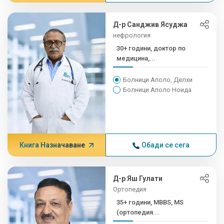
Д-р Санджив Ясуджа
нефрология
30+ години, доктор по
медицина,...
Болници Аполо, Делхи
Болници Аполо Ноида
Книга Назначаване
Обади се сега
Д-р Яш Гулати
Ортопедия
35+ години, MBBS, MS
(ортопедия...