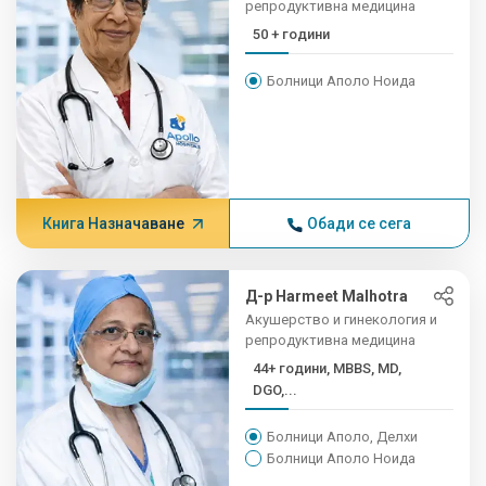
репродуктивна медицина
50 + години
Болници Аполо Ноида
Книга Назначаване
Обади се сега
Д-р Harmeet Malhotra
Акушерство и гинекология и
репродуктивна медицина
44+ години, MBBS, MD,
DGO,...
Болници Аполо, Делхи
Болници Аполо Ноида