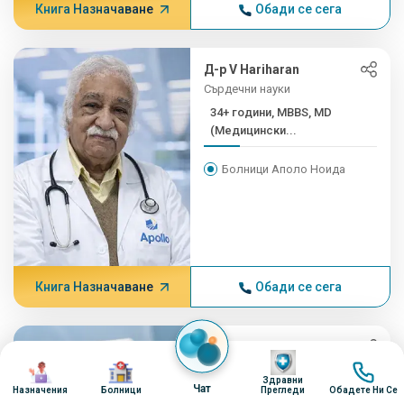
Книга Назначаване
Обади се сега
Д-р V Hariharan
Сърдечни науки
34+ години, MBBS, MD
(Медицински...
Болници Аполо Ноида
Книга Назначаване
Обади се сега
Д-р БК Рой
Изображение
Изображение
Изображение
Изобра
Ендокринология и лечение на
Здравни
диабет
Чат
Назначения
Болници
Прегледи
Обадете Ни Се