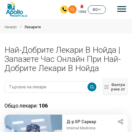
Ос
BG
1066
Прескочи на основното съдържание
Начало
Лекарите
Най-Добрите Лекари В Нойда |
Запазете Час Онлайн При Най-
Добрите Лекари В Нойда
Филтри
ране от
Общо лекари:
106
Д-р SP Саркар
Internal Medicine