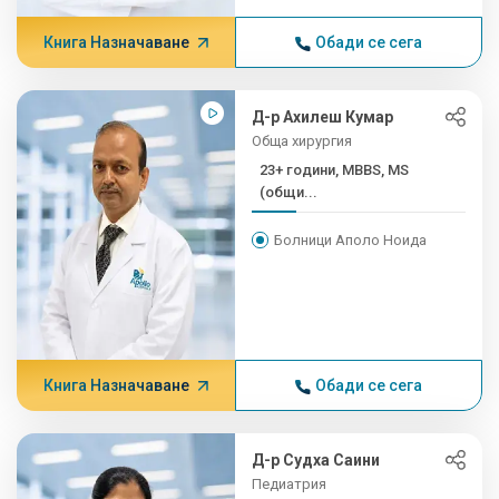
Книга Назначаване
Обади се сега
Д-р Ахилеш Кумар
Обща хирургия
23+ години, MBBS, MS
(общи...
Болници Аполо Ноида
Книга Назначаване
Обади се сега
Д-р Судха Саини
Педиатрия