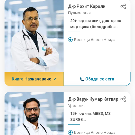
Д-р Рохит Кароли
Пулмология
20+ години опит, доктор по
медицина (белодробна
медицина...
Болници Аполо Ноида
Книга Назначаване
Обади се сега
Д-р Варун Кумар Катияр
Урология
12+ години, MBBS, MS
SURGE...
Болници Аполо Ноида