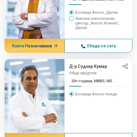
Болници Аполо, Делхи
Женски онкологичен
център „Аполо Атенаа“,
Делхи
Книга Назначаване
Обади се сега
Д-р Судхир Кумар
Обща хирургия
20+ години, MBBS, MS
Болници Аполо Ноида