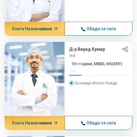
Книга Назначаване
Обади се сега
Д-р Вирад Кумар
УНГ
15+ години, MBBS, MS(ENT)
...
Болници Аполо Ноида
Книга Назначаване
Обади се сега