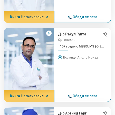
Книга Назначаване
Обади се сега
Д-р Рахул Гупта
Ортопедия
10+ години, MBBS, MS (Ort...
Болници Аполо Ноида
Книга Назначаване
Обади се сега
Д-р Арвинд Гарг