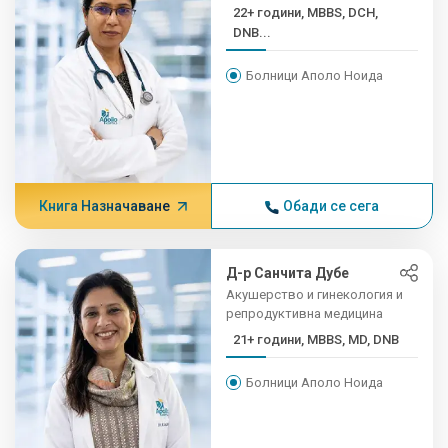
22+ години, MBBS, DCH,
DNB...
Болници Аполо Ноида
Книга Назначаване
Обади се сега
Д-р Санчита Дубе
Акушерство и гинекология и
репродуктивна медицина
21+ години, MBBS, MD, DNB
Болници Аполо Ноида