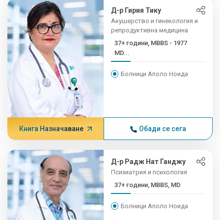
Д-р Гирия Тику
Акушерство и гинекология и
репродуктивна медицина
37+ години, MBBS - 1977
MD...
Болници Аполо Ноида
Книга Назначаване
Обади се сега
Д-р Радж Нат Ганджу
Психиатрия и психология
37+ години, MBBS, MD
Болници Аполо Ноида