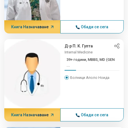
Книга Назначаване
Обади се сега
Д-р П. К. Гупта
Internal Medicine
39+ години, MBBS, MD (GEN
...
Болници Аполо Ноида
Книга Назначаване
Обади се сега