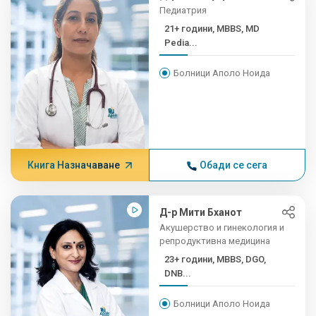
Педиатрия
21+ години, MBBS, MD
Pedia...
Болници Аполо Ноида
Книга Назначаване
Обади се сега
Д-р Мити Бханот
Акушерство и гинекология и
репродуктивна медицина
23+ години, MBBS, DGO,
DNB...
Болници Аполо Ноида