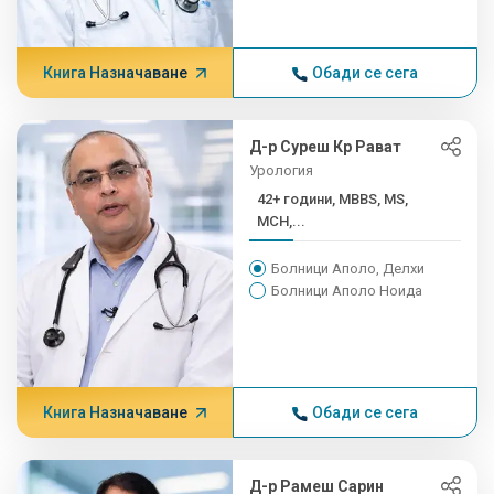
Книга Назначаване
Обади се сега
Д-р Суреш Кр Рават
Урология
42+ години, MBBS, MS,
MCH,...
Болници Аполо, Делхи
Болници Аполо Ноида
Книга Назначаване
Обади се сега
Д-р Рамеш Сарин