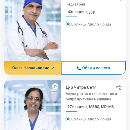
Педиатрия
40+ години, д-р
Болници Аполо Ноида
Книга Назначаване
Обади се сега
Д-р Читра Сетя
Акушерство и гинекология и
репродуктивна медицина
37+ години, MBBS, MD, MS
Болници Аполо Ноида