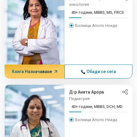
онкология
40+ години, MBBS, MS, FRCS
Болници Аполо Ноида
Книга Назначаване
Обади се сега
Д-р Анита Арора
Педиатрия
40+ години, MBBS, DCH, MD
Болници Аполо Ноида