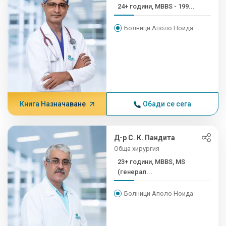
24+ години, MBBS - 199...
Болници Аполо Ноида
Книга Назначаване
Обади се сега
Д-р С. К. Пандита
Обща хирургия
23+ години, MBBS, MS
(генерал...
Болници Аполо Ноида