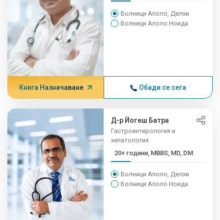
Болници Аполо, Делхи
Болници Аполо Ноида
Книга Назначаване
Обади се сега
Д-р Йогеш Батра
Гастроентерология и
хепатология
20+ години, MBBS, MD, DM
Болници Аполо, Делхи
Болници Аполо Ноида