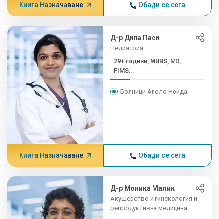
Книга Назначаване
Обади се сега
Д-р Дипа Паси
Педиатрия
29+ години, MBBS, MD,
FIMS...
Болници Аполо Ноида
Книга Назначаване
Обади се сега
Д-р Моника Малик
Акушерство и гинекология и
репродуктивна медицина