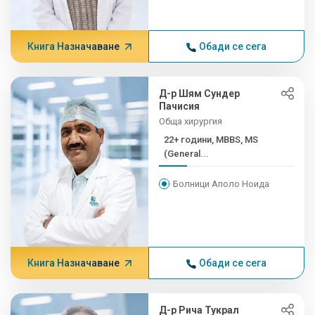
Книга Назначаване
Обади се сега
Д-р Шям Сундер
Пачисия
Обща хирургия
22+ години, MBBS, MS
(General...
Болници Аполо Ноида
Книга Назначаване
Обади се сега
Д-р Рича Тукрал