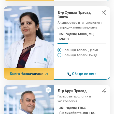
Д-р Сушма Прасад
Синха
Акушерство и гинекология и
репродуктивна медицина
35+ години, MBBS, MD,
MRCO...
Болници Аполо, Делхи
Болници Аполо Ноида
Книга Назначаване
Обади се сега
Д-р Арун Прасад
Гастроентерология и
хепатология
35+ години, FRCS
(Великобритания), FRC...