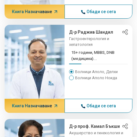
Книга Назначаване
Обади се сега
Д-р Раджив Шандил
Гастроентерология и
хепатология
15+ години, MBBS, DNB
(медицина)...
Болници Аполо, Делхи
Болници Аполо Ноида
Книга Назначаване
Обади се сега
Д-р проф. Камал Бъкши
Акушерство и гинекология и