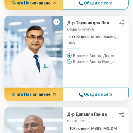
Книга Назначаване
Обади се сега
Д-р Пауаниндра Лал
Обща хирургия
31+ години, MBBS, MAMC,
MS...
Болници Аполо, Делхи
Болници Аполо Ноида
Книга Назначаване
Обади се сега
Д-р Дипанян Панда
онкология
10+ години, MBBS, MD, DM