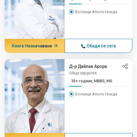
Болници Аполо Ноида
Книга Назначаване
Обади се сега
Д-р Дийпак Арора
Обща хирургия
35+ години, MBBS, MS
Болници Аполо Ноида