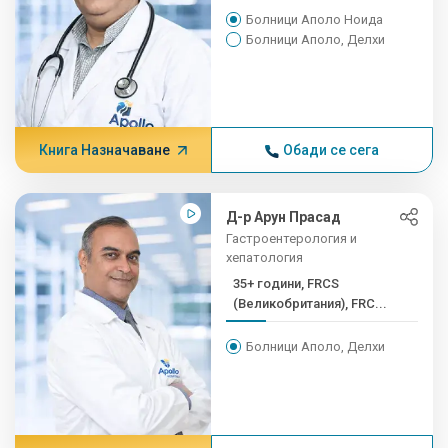
Болници Аполо Ноида
Болници Аполо, Делхи
Книга Назначаване
Обади се сега
Д-р Арун Прасад
Гастроентерология и
хепатология
35+ години, FRCS
(Великобритания), FRC...
Болници Аполо, Делхи