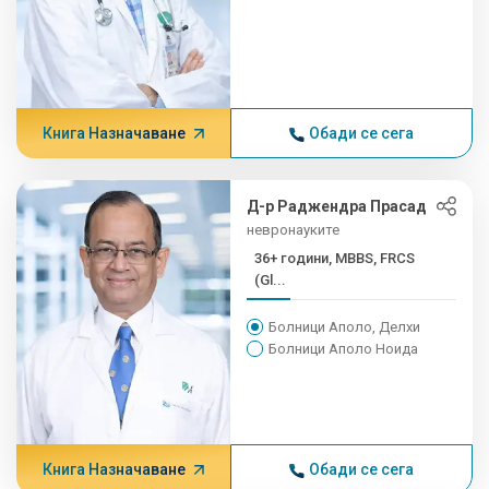
Книга Назначаване
Обади се сега
Д-р Раджендра Прасад
невронауките
36+ години, MBBS, FRCS
(Gl...
Болници Аполо, Делхи
Болници Аполо Ноида
Книга Назначаване
Обади се сега