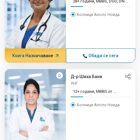
28+ години, MBBS, DGO, DN...
Болници Аполо Ноида
Книга Назначаване
Обади се сега
Д-р Шиха Бани
УНГ
12+ години, MBBS от ...
Болници Аполо Ноида