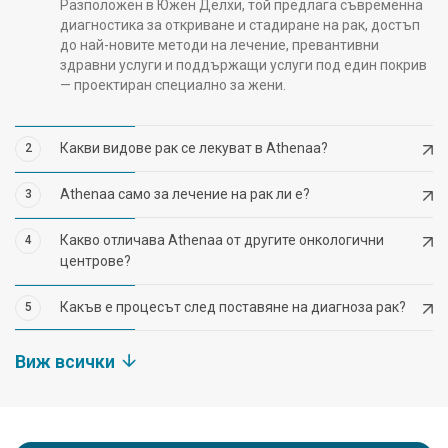
Разположен в Южен Делхи, той предлага съвременна
диагностика за откриване и стадиране на рак, достъп
до най-новите методи на лечение, превантивни
здравни услуги и поддържащи услуги под един покрив
— проектиран специално за жени.
Какви видове рак се лекуват в Athenaa?
2
Athenaa само за лечение на рак ли е?
3
Какво отличава Athenaa от другите онкологични
4
центрове?
Какъв е процесът след поставяне на диагноза рак?
5
Виж всички