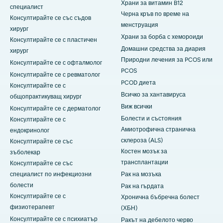
Храни за витамин B12
специалист
Черна кръв по време на
Консултирайте се със съдов
менструация
хирург
Храни за борба с хемороиди
Консултирайте се с пластичен
Домашни средства за диария
хирург
Природни лечения за PCOS или
Консултирайте се с офталмолог
PCOS
Консултирайте се с ревматолог
PCOD диета
Консултирайте се с
Всичко за хантавируса
общопрактикуващ хирург
Виж всички
Консултирайте се с дерматолог
Болести и състояния
Консултирайте се с
Амиотрофична странична
ендокринолог
склероза (ALS)
Консултирайте се със
Костен мозък за
зъболекар
трансплантации
Консултирайте се със
специалист по инфекциозни
Рак на мозъка
болести
Рак на гърдата
Консултирайте се с
Хронична бъбречна болест
физиотерапевт
(ХБН)
Консултирайте се с психиатър
Ракът на дебелото черво