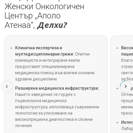
Женски Онкологичен
Център „Аполо
Атенаа“,
Делхи?
Клинична експертиза и
Висок
мултидисциплинарни грижи:
Опитни
пацие
клиницисти и интегрирани екипи
благо
предоставят специализирана
отраз
медицинска помощ във всички основни
свето
здравни дисциплини.
за бе
Разширена медицинска инфраструктура:
Безпр
Нашето заведение се гордее с
Оптим
първокласна медицинска
проце
инфраструктура, използваща съвременни
миним
технологии за улесняване на
прехо
високопрецизна диагностика и сложни
Интег
лечения.
Лабор