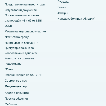
Руркела
Представяне на инвеститори
Най-добрата болница в Суаргейт, Пуна
Бопал
Регулаторни документи
Jabalpur
Най-добрата болница за жени с рак в Южен Делхи
Оповестявания съгласно
Навсари, болница „Нирали“
разпоредби 46 и 62 от SEBI
LODR
Модел на акционерно участие
NCLT свика среща
Непотърсени дивиденти
Циркуляр с покани за
необезпечени депозити
Композитна схема на
подреждане
Обяви
Реорганизация на SAP 2018
Свържи се с нас
Медиен център
Аполо в новините
Прес съобщения
Събития