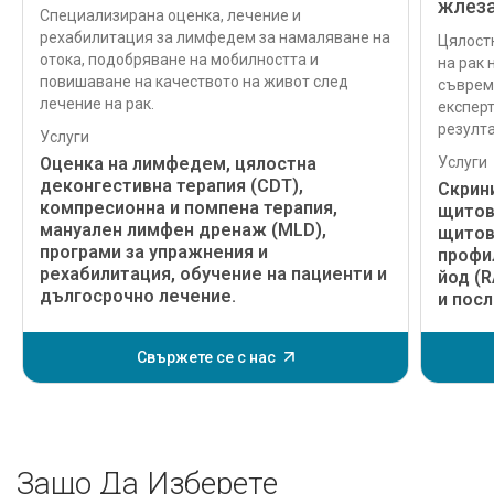
жлез
Специализирана оценка, лечение и
рехабилитация за лимфедем за намаляване на
Цялост
отока, подобряване на мобилността и
на рак
повишаване на качеството на живот след
съврем
лечение на рак.
експер
резулта
Услуги
Оценка на лимфедем, цялостна
Услуги
деконгестивна терапия (CDT),
Скрини
компресионна и помпена терапия,
щитов
мануален лимфен дренаж (MLD),
щитов
програми за упражнения и
профи
рехабилитация, обучение на пациенти и
йод (R
дългосрочно лечение.
и пос
Свържете се с нас
Защо Да Изберете