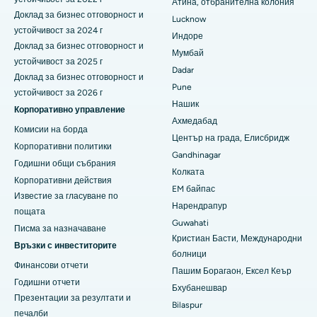
Атина, отбранителна колония
Най-добрата болница в Секундерабад, Хайдерабад
Доклад за бизнес отговорност и
Lucknow
устойчивост за 2024 г
Най-добрата болница в Сешадрипурам, Бангалор
Индоре
Доклад за бизнес отговорност и
Мумбай
устойчивост за 2025 г
Най-добрата болница на Уолтейр Мейн Роуд,
Dadar
Висакхапатнам
Доклад за бизнес отговорност и
Pune
устойчивост за 2026 г
Нашик
Най-добрата болница в Subhash Nagar Road, Каримнагар
Корпоративно управление
Ахмедабад
Комисии на борда
Най-добрата болница в Манагари, Караикуди
Център на града, Елисбридж
Корпоративни политики
Gandhinagar
Най-добрата болница в Арепали, Варангал
Годишни общи събрания
Колката
Корпоративни действия
EM байпас
Най-добрата болница в колония Арера, Бхопал
Известие за гласуване по
Нарендрапур
пощата
Най-добрата болница в Джаянагар, Бангалор
Guwahati
Писма за назначаване
Кристиан Басти, Международни
Връзки с инвеститорите
Най-добрата болница в КК Нагар, Мадурай
болници
Финансови отчети
Пашим Борагаон, Ексел Кеър
Най-добрата болница в Ramji Nagar, Nellore
Годишни отчети
Бхубанешвар
Презентации за резултати и
Най-добрата болница в Сектор-19, Руркела
Bilaspur
печалби