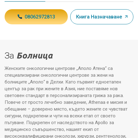
08062972813
Книга Назначаване
За
Болница
Женските онкологични центрове „Аполо Атена“ са
специализирани онкологични центрове за жени на
болниците „Аполо“ в Делхи. Като първият едноетапен
център за рак при жените в Азия, ние поставяме нов
световен стандарт в персонализираната грижа за рака.
Повече от просто лечебно заведение, Athenaa е мисия и
обещание – доверено място, където жените се чувстват
сигурни, подкрепени и чути на всеки етап от своето
пътуване. Подкрепен от наследството на Apollo за
медицинско съвършенство, нашият екип от
висококвалифицирани онколози, хирурзи, рентгенолози,