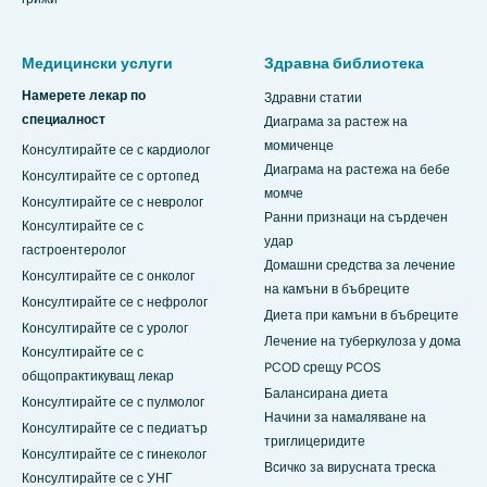
Медицински услуги
Здравна библиотека
Намерете лекар по
Здравни статии
специалност
Диаграма за растеж на
момиченце
Консултирайте се с кардиолог
Диаграма на растежа на бебе
Консултирайте се с ортопед
момче
Консултирайте се с невролог
Ранни признаци на сърдечен
Консултирайте се с
удар
гастроентеролог
Домашни средства за лечение
Консултирайте се с онколог
на камъни в бъбреците
Консултирайте се с нефролог
Диета при камъни в бъбреците
Консултирайте се с уролог
Лечение на туберкулоза у дома
Консултирайте се с
PCOD срещу PCOS
общопрактикуващ лекар
Балансирана диета
Консултирайте се с пулмолог
Начини за намаляване на
Консултирайте се с педиатър
триглицеридите
Консултирайте се с гинеколог
Всичко за вирусната треска
Консултирайте се с УНГ