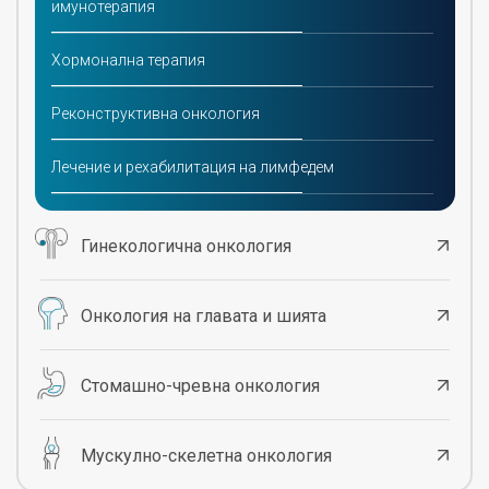
имунотерапия
Хормонална терапия
Реконструктивна онкология
Лечение и рехабилитация на лимфедем
Гинекологична онкология
Онкология на главата и шията
Стомашно-чревна онкология
Мускулно-скелетна онкология