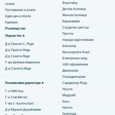
Намерете дерматолог
Фърстмед
съюзи
Най-добрата болница в Котурпурам, Ченай
Коронарна ангиограма
Детска болница
Постижения и етапи
Женска болница
Един ден в Аполо
Най-добрата болница в Kovai Road, Karur
Подмяна на транскатетърния аортен клапан
Карапаккам
Намерете уролог
Кариери
Сърдечен център
Най-добрата болница в Карапаккам, Ченай
Ръководство
Ремонт на клапани MitraClip
Протон
Лидерство ➤
Най-добрата болница в Арилова, Визаг
Минимално инвазивна сърдечна хирургия
порода едри кокошки
Намерете диабетолог
Д-р Пратап С. Реди
Бангалор
Най-добрата болница на Канпур Роуд, Лакнау
Катетърна аблация
Д-р Преета Реди
Bannerghatta Road
Д-р Сунита Реди
Електронен град
Най-добрата болница в Сектор-26, Нойда
Намерете гинеколог
Хирургия за възстановяване на ACL
Г-жа Шобана Каминени
HSR оформление
Д-р Сангита Реди
Най-добрата болница в Гандинагар, Ахмедабад
Обратно смяна на рамото
Джаянагар
.
Сешадрипурам
Намерете общопрактикуващ лекар
Най-добрата болница в Арагонда, Андра Прадеш
Ендометриална аблация
Независими директори ➤
Сарджапур Роуд
Mysore
Най-добрата болница на Банергата Роуд, Бангалор
Емболизация на маточната артерия
Г-н MBN Rao
Мадурай
Г-н Сом Митал
Намерете психолог
Най-добрата болница в Блок-15, Бхубанешвар
Цистектомия на яйчниците
Karur
Г-жа V. Kavitha Dutt
Nellore
Д-р Мурали Дорайсвами
Най-добрата болница на Seepat Road, Bilaspur
Рак на гърдата
Арагонда