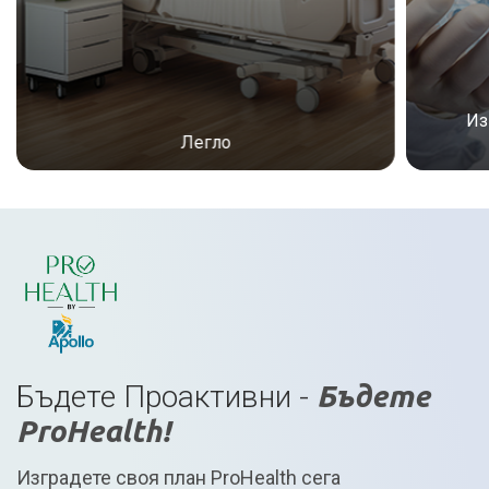
Из
Легло
Бъдете Проактивни -
Бъдете
ProHealth!
Изградете своя план ProHealth сега