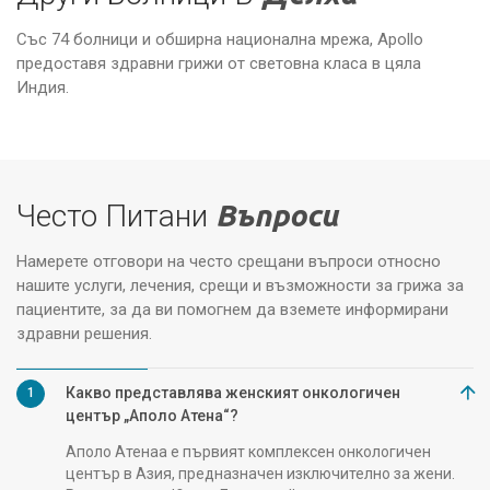
Със 74 болници и обширна национална мрежа, Apollo
предоставя здравни грижи от световна класа в цяла
Же
Болници Аполо, Делхи
„А
Индия.
Често Питани
Въпроси
Намерете отговори на често срещани въпроси относно
нашите услуги, лечения, срещи и възможности за грижа за
пациентите, за да ви помогнем да вземете информирани
здравни решения.
Какво представлява женският онкологичен
1
център „Аполо Атена“?
Аполо Атенаа е първият комплексен онкологичен
център в Азия, предназначен изключително за жени.