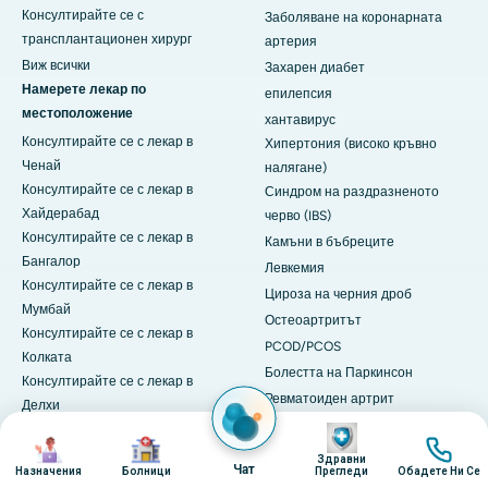
Консултирайте се с
Заболяване на коронарната
трансплантационен хирург
артерия
Виж всички
Захарен диабет
Намерете лекар по
епилепсия
местоположение
хантавирус
Консултирайте се с лекар в
Хипертония (високо кръвно
Ченай
налягане)
Консултирайте се с лекар в
Синдром на раздразненото
Хайдерабад
черво (IBS)
Консултирайте се с лекар в
Камъни в бъбреците
Бангалор
Левкемия
Консултирайте се с лекар в
Цироза на черния дроб
Мумбай
Остеоартритът
Консултирайте се с лекар в
PCOD/PCOS
Колката
Болестта на Паркинсон
Консултирайте се с лекар в
Ревматоиден артрит
Делхи
Кожни състояния
Консултирайте се с лекар в
Изображение
Изображение
Изображение
Изобра
Удар
Пуна
Здравни
Чат
Назначения
Болници
Прегледи
Обадете Ни Се
Нарушения на щитовидната
Консултирайте се с лекар в