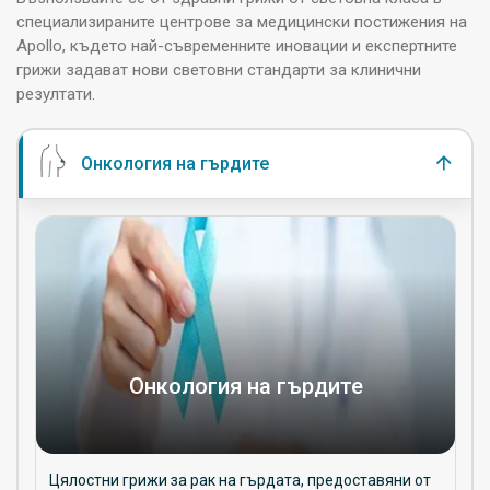
специализираните центрове за медицински постижения на
Apollo, където най-съвременните иновации и експертните
грижи задават нови световни стандарти за клинични
резултати.
Онкология на гърдите
Онкология на гърдите
Цялостни грижи за рак на гърдата, предоставяни от