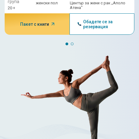
група
женски пол
Център за жени с рак „Аполо
Атена“
20 +
Обадете се за
Пакет с книги
резервация