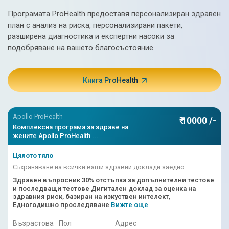
Програмата ProHealth предоставя персонализиран здравен
план с анализ на риска, персонализирани пакети,
разширена диагностика и експертни насоки за
подобряване на вашето благосъстояние.
Книга ProHealth
Apollo ProHealth
₹ 10000 /-
Комплексна програма за здраве на
жените Apollo ProHealth ...
Цялото тяло
Съхраняване на всички ваши здравни доклади заедно
Здравен въпросник 30% отстъпка за допълнителни тестове
и последващи тестове Дигитален доклад за оценка на
здравния риск, базиран на изкуствен интелект,
Едногодишно проследяване
Вижте още
Възрастова
Пол
Адрес