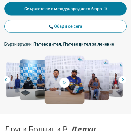
Свържете се с международното бюро
Обади се сега
Бързи връзки:
Пътеводител, Пътеводител за лечение
Други Болници В
Делхи