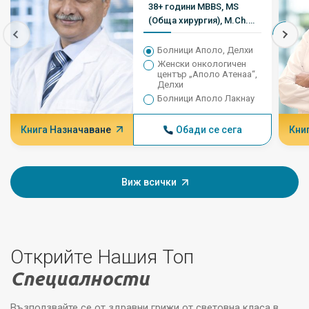
38+ години MBBS, MS
(Обща хирургия), M.Ch.
(Хирургична онкология)
Болници Аполо, Делхи
Женски онкологичен
център „Аполо Атенаа“,
Делхи
Болници Аполо Лакнау
Книга Назначаване
Обади се сега
Кни
Виж всички
Открийте Нашия Топ
Специалности
Възползвайте се от здравни грижи от световна класа в