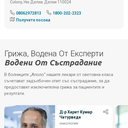
Colony, Ню Делхи, Делхи 110024
08062972813
1800-202-2323
Получете посока
Грижа, Водена От Експерти
Водени От Състрадание
В болниците „Аполо“ нашите лекари от световна класа
съчетават задълбочен опит със състрадание, за да
предоставят изключителна грижа за пациентите и
резултати.
Д-р Харит Кумар
Чатурведи
онкология