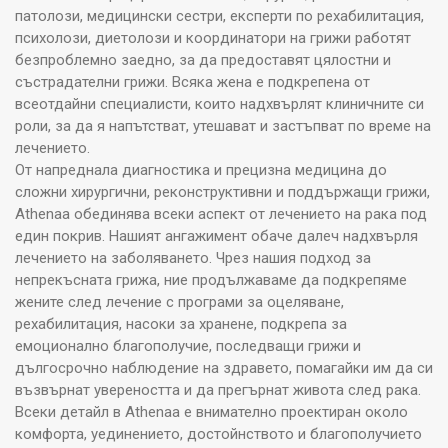
патолози, медицински сестри, експерти по рехабилитация,
психолози, диетолози и координатори на грижи работят
безпроблемно заедно, за да предоставят цялостни и
състрадателни грижи. Всяка жена е подкрепена от
всеотдайни специалисти, които надхвърлят клиничните си
роли, за да я напътстват, утешават и застъпват по време на
лечението.
От напреднала диагностика и прецизна медицина до
сложни хирургични, реконструктивни и поддържащи грижи,
Athenaa обединява всеки аспект от лечението на рака под
един покрив. Нашият ангажимент обаче далеч надхвърля
лечението на заболяването. Чрез нашия подход за
непрекъсната грижа, ние продължаваме да подкрепяме
жените след лечение с програми за оцеляване,
рехабилитация, насоки за хранене, подкрепа за
емоционално благополучие, последващи грижи и
дългосрочно наблюдение на здравето, помагайки им да си
възвърнат увереността и да прегърнат живота след рака.
Всеки детайл в Athenaa е внимателно проектиран около
комфорта, уединението, достойнството и благополучието