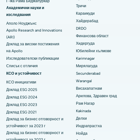
Г-жа Рама Биджапуркар
Намерете общ хирург
Тричи
Най-добрата болница в Елисбридж, Ахмедабад
Брахитерапия
Академични науки и
Караикуди
изследвания
Най-добрата болница в Ню Делхи
колоноскопия
Хайдерабад
Аполо Ноуджънс
DRDO
Apollo Research and Innovations
Най-добрата болница в DRDO, Хайдерабад
полипектомия
Финансова област
(ARI)
Хидергуда
Доклад за високи постижения
Най-добрата болница на GS Road, Гувахати
Дълбоко стимулиране на мозъка
на Apollo
Юбилейни хълмове
Най-добрата болница в Хайдергуда, Хайдерабад
Перитонеална диализа
Изследователски публикации
Karimnagar
Списък с отличия
Мирялагуда
Най-добрата болница във Виджай Нагар, Индор
Бъбречна биопсия
КСО и устойчивост
Secunderabad
Warangal
Най-добрата болница на главния път Сурярапета,
КСО инициативи
Паратироидектомия
Какинада
Висахапатнам
Доклад ESG 2025
Циторедуктивна хирургия
Арилова, Здравен град
Доклад ESG 2024
Най-добрата болница на Canal Circular Road, Колката
Рам Нагар
Доклад ESG 2023
Тотален керамичен протез за колянна става
Kakinada
Доклад ESG 2021
Най-добрата болница в централния бизнес район Белапур,
Нави Мумбай
Делхи
Доклад за бизнес отговорност и
ERCP
устойчивост за 2023 г
Индрапрастха
Най-добрата болница в Панчавати, Нашик
Доклад за бизнес отговорност и
Нойда
устойчивост за 2022 г