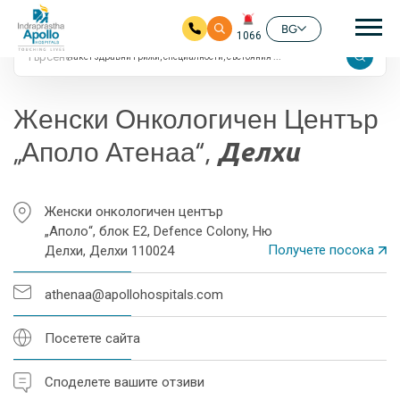
Google
24/7
Ос
BG
1066
Търсене
Прескочи на основното съдържание
Женски Онкологичен Център
„Аполо Атенаа“,
Делхи
Женски онкологичен център
„Аполо“, блок E2, Defence Colony, Ню
Получете посока
Делхи, Делхи 110024
athenaa@apollohospitals.com
Посетете сайта
Споделете вашите отзиви