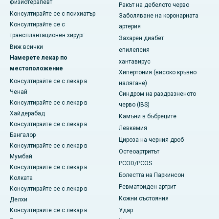
физиотерапевт
Ракът на дебелото черво
Консултирайте се с психиатър
Заболяване на коронарната
Консултирайте се с
артерия
трансплантационен хирург
Захарен диабет
Виж всички
епилепсия
Намерете лекар по
хантавирус
местоположение
Хипертония (високо кръвно
Консултирайте се с лекар в
налягане)
Ченай
Синдром на раздразненото
Консултирайте се с лекар в
черво (IBS)
Хайдерабад
Камъни в бъбреците
Консултирайте се с лекар в
Левкемия
Бангалор
Цироза на черния дроб
Консултирайте се с лекар в
Остеоартритът
Мумбай
PCOD/PCOS
Консултирайте се с лекар в
Болестта на Паркинсон
Колката
Ревматоиден артрит
Консултирайте се с лекар в
Кожни състояния
Делхи
Консултирайте се с лекар в
Удар