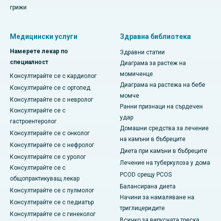
грижи
Медицински услуги
Здравна библиотека
Намерете лекар по
Здравни статии
специалност
Диаграма за растеж на
момиченце
Консултирайте се с кардиолог
Диаграма на растежа на бебе
Консултирайте се с ортопед
момче
Консултирайте се с невролог
Ранни признаци на сърдечен
Консултирайте се с
удар
гастроентеролог
Домашни средства за лечение
Консултирайте се с онколог
на камъни в бъбреците
Консултирайте се с нефролог
Диета при камъни в бъбреците
Консултирайте се с уролог
Лечение на туберкулоза у дома
Консултирайте се с
PCOD срещу PCOS
общопрактикуващ лекар
Балансирана диета
Консултирайте се с пулмолог
Начини за намаляване на
Консултирайте се с педиатър
триглицеридите
Консултирайте се с гинеколог
Всичко за вирусната треска