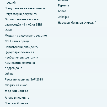
печалби
Руркела
Представяне на инвеститори
Най-добрата болница в Суаргейт, Пуна
Бопал
Регулаторни документи
Jabalpur
Най-добрата болница за жени с рак в Южен Делхи
Оповестявания съгласно
Навсари, болница „Нирали“
разпоредби 46 и 62 от SEBI
LODR
Модел на акционерно участие
NCLT свика среща
Непотърсени дивиденти
Циркуляр с покани за
необезпечени депозити
Композитна схема на
подреждане
Обяви
Реорганизация на SAP 2018
Свържи се с нас
Медиен център
Аполо в новините
Прес съобщения