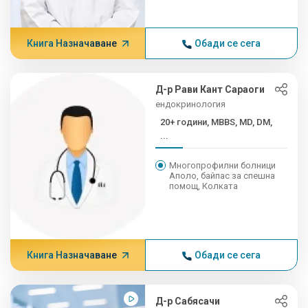
Книга Назначаване
Обади се сега
Д-р Рави Кант Сараоги
ендокринология
20+ години, MBBS, MD, DM,
...
Многопрофилни болници
Аполо, байпас за спешна
помощ, Колката
Книга Назначаване
Обади се сега
Д-р Сабясачи