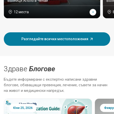
Болници Аполо в Ченай
Бол
12 места
Разгледайте всички местоположения
3драве
Блогове
Бъдете информирани с експертно написани здравни
блогове, обхващащи превенция, лечение, съвети за начин
на живот и медицински напредък.
Юни 25, 2026
Февруа