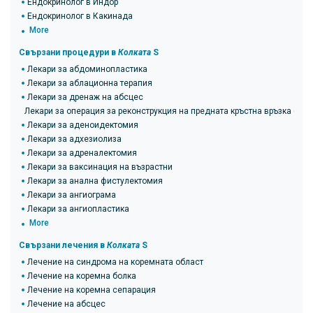
Ендокринолог в Индор
Ендокринолог в Какинада
More
Свързани процедури в
Колката
S
Лекари за абдоминопластика
Лекари за аблационна терапия
Лекари за дренаж на абсцес
Лекари за операция за реконструкция на предната кръстна връзка (ACL
Лекари за аденоидектомия
Лекари за адхезиолиза
Лекари за адреналектомия
Лекари за ваксинация на възрастни
Лекари за анална фистулектомия
Лекари за ангиограма
Лекари за ангиопластика
More
Свързани лечения в
Колката
S
Лечение на синдрома на коремната област
Лечение на коремна болка
Лечение на коремна сепарация
Лечение на абсцес