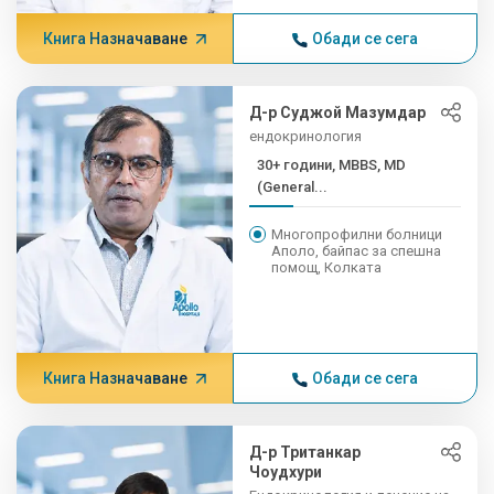
Книга Назначаване
Обади се сега
Д-р Суджой Мазумдар
ендокринология
30+ години, MBBS, MD
(General...
Многопрофилни болници
Аполо, байпас за спешна
помощ, Колката
Книга Назначаване
Обади се сега
Д-р Тританкар
Чоудхури