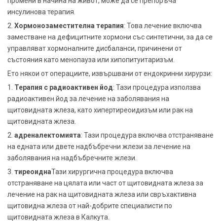
промени в начина на живот, може да се препоръча
инсулинова терапия.
2.
Хормонозаместителна терапия
: Това лечение включва
заместване на дефицитните хормони със синтетични, за да се
управляват хормоналните дисбаланси, причинени от
състояния като менопауза или хипопитуитаризъм.
Ето някои от операциите, извършвани от ендокринни хирурзи:
1.
Терапия с радиоактивен йод
: Тази процедура използва
радиоактивен йод за лечение на заболявания на
щитовидната жлеза, като хипертиреоидизъм или рак на
щитовидната жлеза.
2.
адреналектомията
: Тази процедура включва отстраняване
на едната или двете надбъбречни жлези за лечение на
заболявания на надбъбречните жлези.
3.
тиреоидна
Тази хирургична процедура включва
отстраняване на цялата или част от щитовидната жлеза за
лечение на рак на щитовидната жлеза или свръхактивна
щитовидна жлеза от най-добрите специалисти по
щитовидната жлеза в Калкута.