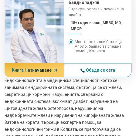
Бандиопадхяй
Ендокринология и лечение на
диабет
18+ години опит, MBBS, MD,
MRCP...
Многопрофилни болници
Аполо, байпас за спешна
помощ, Колката
Книга Назначаване
Обади се сега
Ендокринологията е медицинска специалност, която се
занимава с ендокринната система, състояща се от жлези,
секретиращи хормони. Нарушенията, свързани с
ендокринната система, включват диабет, нарушения на
щитовидната жлеза, остеопороза, нарушения на
надбъбречните жлези и нарушения на хипофизната жлеза.
Затова на хората, търсещи експертна помощ за
ендокринологични грижи в Колката, се препоръчва да се