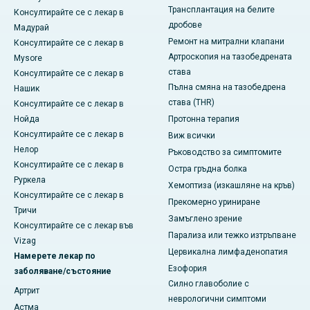
Трансплантация на белите
Консултирайте се с лекар в
дробове
Мадурай
Ремонт на митрални клапани
Консултирайте се с лекар в
Артроскопия на тазобедрената
Mysore
става
Консултирайте се с лекар в
Пълна смяна на тазобедрена
Нашик
става (THR)
Консултирайте се с лекар в
Нойда
Протонна терапия
Консултирайте се с лекар в
Виж всички
Нелор
Ръководство за симптомите
Консултирайте се с лекар в
Остра гръдна болка
Руркела
Хемоптиза (изкашляне на кръв)
Консултирайте се с лекар в
Прекомерно уриниране
Тричи
Замъглено зрение
Консултирайте се с лекар във
Парализа или тежко изтръпване
Vizag
Цервикална лимфаденопатия
Намерете лекар по
Езофория
заболяване/състояние
Силно главоболие с
Артрит
неврологични симптоми
Астма