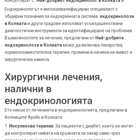
консултират с...
Най-добрият ендокринолог в Колката
.a
Ендокринологът е висококвалифициран специалист с
обширни познания за ендокринната система.
ендокринолози
в Колката
и други градове използват усъвършенствани
диагностични инструменти за идентифициране на проблема.
Възможностите за лечение, предлагани от
Най-добрите
ендокринолози в Колката
може да включва лекарства,
хормонозаместителна терапия, промени в начина на живот и
хирургическа намеса.
Хирургични лечения,
налични в
ендокринологията
Ето някои от леченията в ендокринологията, предлагани в
болниците Apollo в Колката:
1.
Инсулинова терапия
: За пациенти с диабет, които не могат
да контролират нивата на кръвната си захар само чрез