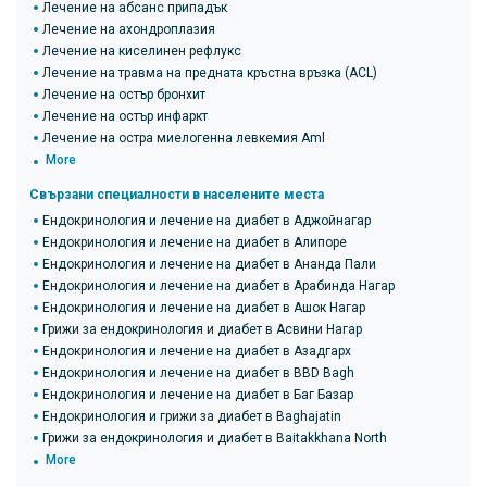
Лечение на абсанс припадък
Лечение на ахондроплазия
Лечение на киселинен рефлукс
Лечение на травма на предната кръстна връзка (ACL)
Лечение на остър бронхит
Лечение на остър инфаркт
Лечение на остра миелогенна левкемия Aml
More
Свързани специалности в населените места
Ендокринология и лечение на диабет в Аджойнагар
Ендокринология и лечение на диабет в Алипоре
Ендокринология и лечение на диабет в Ананда Пали
Ендокринология и лечение на диабет в Арабинда Нагар
Ендокринология и лечение на диабет в Ашок Нагар
Грижи за ендокринология и диабет в Асвини Нагар
Ендокринология и лечение на диабет в Азадгарх
Ендокринология и лечение на диабет в BBD Bagh
Ендокринология и лечение на диабет в Баг Базар
Ендокринология и грижи за диабет в Baghajatin
Грижи за ендокринология и диабет в Baitakkhana North
More