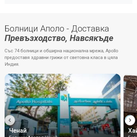
Болници Аполо - Доставка
Превъзходство, Навсякъде
Със 74 болници и обширна национална мрежа, Apollo
предоставя здравни грижи от световна класа в цяла
Индия.
Ченай
Ха