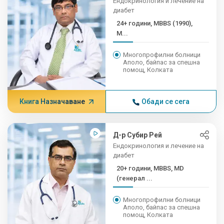
Ендокринология и лечение на
диабет
24+ години, MBBS (1990),
M...
Многопрофилни болници
Аполо, байпас за спешна
помощ, Колката
Книга Назначаване
Обади се сега
Д-р Субир Рей
Ендокринология и лечение на
диабет
20+ години, MBBS, MD
(генерал ...
Многопрофилни болници
Аполо, байпас за спешна
помощ, Колката