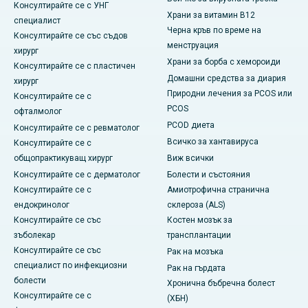
Консултирайте се с УНГ
Храни за витамин B12
специалист
Черна кръв по време на
Консултирайте се със съдов
менструация
хирург
Храни за борба с хемороиди
Консултирайте се с пластичен
Домашни средства за диария
хирург
Природни лечения за PCOS или
Консултирайте се с
PCOS
офталмолог
PCOD диета
Консултирайте се с ревматолог
Всичко за хантавируса
Консултирайте се с
общопрактикуващ хирург
Виж всички
Консултирайте се с дерматолог
Болести и състояния
Консултирайте се с
Амиотрофична странична
ендокринолог
склероза (ALS)
Консултирайте се със
Костен мозък за
зъболекар
трансплантации
Консултирайте се със
Рак на мозъка
специалист по инфекциозни
Рак на гърдата
болести
Хронична бъбречна болест
Консултирайте се с
(ХБН)