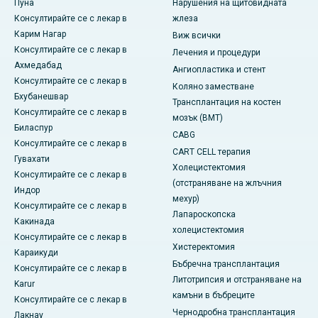
Пуна
Нарушения на щитовидната
Консултирайте се с лекар в
жлеза
Карим Нагар
Виж всички
Консултирайте се с лекар в
Лечения и процедури
Ахмедабад
Ангиопластика и стент
Консултирайте се с лекар в
Коляно заместване
Бхубанешвар
Трансплантация на костен
Консултирайте се с лекар в
мозък (BMT)
Биласпур
CABG
Консултирайте се с лекар в
CART CELL терапия
Гувахати
Холецистектомия
Консултирайте се с лекар в
(отстраняване на жлъчния
Индор
мехур)
Консултирайте се с лекар в
Лапароскопска
Какинада
холецистектомия
Консултирайте се с лекар в
Хистеректомия
Караикуди
Бъбречна трансплантация
Консултирайте се с лекар в
Литотрипсия и отстраняване на
Karur
камъни в бъбреците
Консултирайте се с лекар в
Чернодробна трансплантация
Лакнау