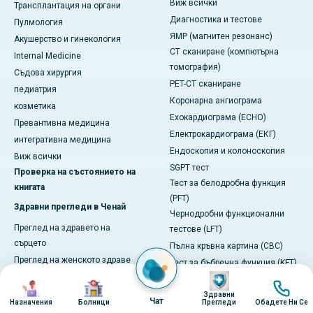
Виж всички
Трансплантация на органи
Диагностика и тестове
Пулмология
ЯМР (магнитен резонанс)
Акушерство и гинекология
CT сканиране (компютърна
Internal Medicine
томография)
Съдова хирургия
PET-CT сканиране
педиатрия
Коронарна ангиограма
козметика
Ехокардиограма (ECHO)
Превантивна медицина
Електрокардиограма (ЕКГ)
интегративна медицина
Ендоскопия и колоноскопия
Виж всички
SGPT тест
Проверка на състоянието на
Тест за белодробна функция
книгата
(PFT)
Здравни прегледи в Ченай
Чернодробни функционални
Преглед на здравето на
тестове (LFT)
сърцето
Пълна кръвна картина (CBC)
Преглед на женското здраве
Тест за бъбречна функция (KFT)
Изображение
Главен здравен преглед
Уелнес и начин на живот
Изображение
Изображение
Изобра
Пълна проверка на тялото
Здравни
Виж всички
Чат
Назначения
Болници
Прегледи
Обадете Ни Се
Преглед за възрастни граждани