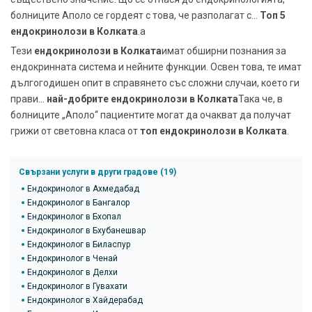
болниците Аполо се гордеят с това, че разполагат с...
Топ 5
ендокринолози в Колката
.a
Тези
ендокринолози в Колката
имат обширни познания за
ендокринната система и нейните функции. Освен това, те имат
дългогодишен опит в справянето със сложни случаи, което ги
прави...
най-добрите ендокринолози в Колката
Така че, в
болниците „Аполо“ пациентите могат да очакват да получат
грижи от световна класа от
топ ендокринолози в Колката
.
Свързани услуги в други градове (19)
Ендокринолог в Ахмедабад
Ендокринолог в Бангалор
Ендокринолог в Бхопал
Ендокринолог в Бхубанешвар
Ендокринолог в Биласпур
Ендокринолог в Ченай
Ендокринолог в Делхи
Ендокринолог в Гувахати
Ендокринолог в Хайдерабад