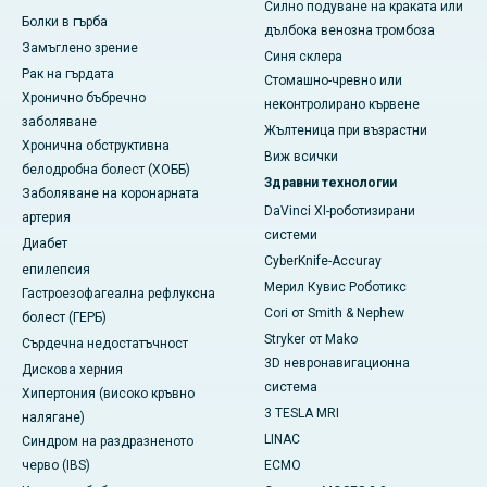
Силно подуване на краката или
Болки в гърба
дълбока венозна тромбоза
Замъглено зрение
Синя склера
Рак на гърдата
Стомашно-чревно или
Хронично бъбречно
неконтролирано кървене
заболяване
Жълтеница при възрастни
Хронична обструктивна
Виж всички
белодробна болест (ХОББ)
Здравни технологии
Заболяване на коронарната
DaVinci XI-роботизирани
артерия
системи
Диабет
CyberKnife-Accuray
епилепсия
Мерил Кувис Роботикс
Гастроезофагеална рефлуксна
Cori от Smith & Nephew
болест (ГЕРБ)
Stryker от Mako
Сърдечна недостатъчност
3D невронавигационна
Дискова херния
система
Хипертония (високо кръвно
3 TESLA MRI
налягане)
LINAC
Синдром на раздразненото
черво (IBS)
ECMO