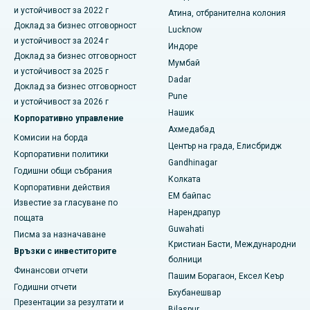
и устойчивост за 2022 г
Атина, отбранителна колония
Най-добрата болница в Секундерабад, Хайдерабад
Доклад за бизнес отговорност
Lucknow
и устойчивост за 2024 г
Индоре
Най-добрата болница в Сешадрипурам, Бангалор
Доклад за бизнес отговорност
Мумбай
и устойчивост за 2025 г
Най-добрата болница на Уолтейр Мейн Роуд,
Dadar
Доклад за бизнес отговорност
Висакхапатнам
Pune
и устойчивост за 2026 г
Нашик
Най-добрата болница в Subhash Nagar Road, Каримнагар
Корпоративно управление
Ахмедабад
Комисии на борда
Най-добрата болница в Манагари, Караикуди
Център на града, Елисбридж
Корпоративни политики
Gandhinagar
Най-добрата болница в Арепали, Варангал
Годишни общи събрания
Колката
Корпоративни действия
EM байпас
Най-добрата болница в колония Арера, Бхопал
Известие за гласуване по
Нарендрапур
пощата
Най-добрата болница в Джаянагар, Бангалор
Guwahati
Писма за назначаване
Кристиан Басти, Международни
Връзки с инвеститорите
Най-добрата болница в КК Нагар, Мадурай
болници
Финансови отчети
Пашим Борагаон, Ексел Кеър
Най-добрата болница в Ramji Nagar, Nellore
Годишни отчети
Бхубанешвар
Презентации за резултати и
Най-добрата болница в Сектор-19, Руркела
Bilaspur