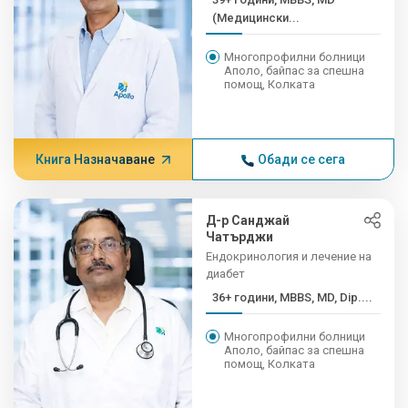
(Медицински...
Многопрофилни болници
Аполо, байпас за спешна
помощ, Колката
Книга Назначаване
Обади се сега
Д-р Санджай
Чатърджи
Ендокринология и лечение на
диабет
36+ години, MBBS, MD, Dip....
Многопрофилни болници
Аполо, байпас за спешна
помощ, Колката