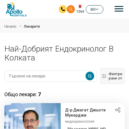
Ос
BG
1066
Прескочи на основното съдържание
Начало
Лекарите
Най-Добрият Ендокринолог В
Колката
Филтри
ране от
Общо лекари:
7
Д-р Джагат Джьоти
Мукерджи
ендокринология
39+ години, MBBS, MD