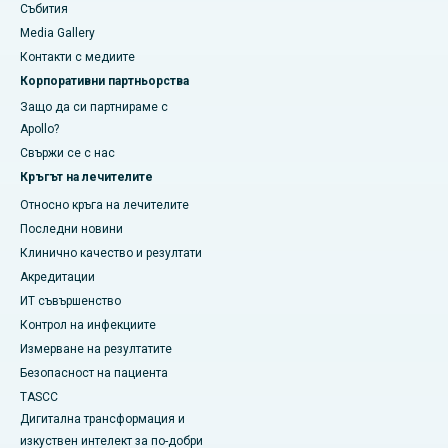
Събития
Media Gallery
​​​​​Контакти с медиите
Корпоративни партньорства
Защо да си партнираме с
Apollo?
Свържи се с нас
Кръгът на лечителите
Относно кръга на лечителите
Последни новини
Клинично качество и резултати
Акредитации
ИТ съвършенство
Контрол на инфекциите
Измерване на резултатите
Безопасност на пациента
TASCC
Дигитална трансформация и
изкуствен интелект за по-добри