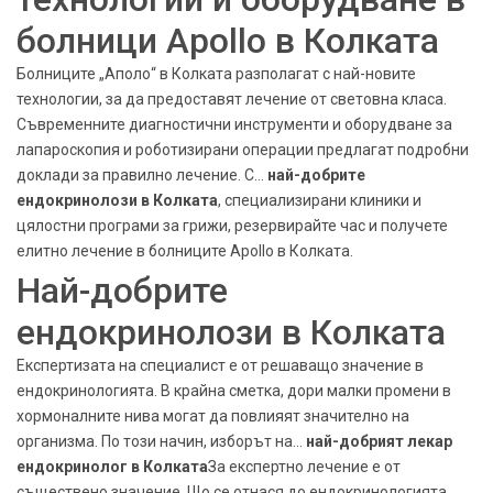
болници Apollo в Колката
Болниците „Аполо“ в Колката разполагат с най-новите
технологии, за да предоставят лечение от световна класа.
Съвременните диагностични инструменти и оборудване за
лапароскопия и роботизирани операции предлагат подробни
доклади за правилно лечение. С…
най-добрите
ендокринолози в Колката
, специализирани клиники и
цялостни програми за грижи, резервирайте час и получете
елитно лечение в болниците Apollo в Колката.
Най-добрите
ендокринолози в Колката
Експертизата на специалист е от решаващо значение в
ендокринологията. В крайна сметка, дори малки промени в
хормоналните нива могат да повлияят значително на
организма. По този начин, изборът на...
най-добрият лекар
ендокринолог в Колката
За експертно лечение е от
съществено значение. Що се отнася до ендокринологията,