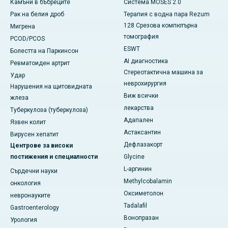
Камъни в бъбреците
Система MOSES 2.0
Рак на белия дроб
Терапия с водна пара Rezum
128 Срезова компютърна
Мигрена
томография
PCOD/PCOS
ESWT
Болестта на Паркинсон
AI диагностика
Ревматоиден артрит
Стереотактична машина за
Удар
неврохирургия
Нарушения на щитовидната
Виж всички
жлеза
лекарства
Туберкулоза (туберкулоза)
Адапален
Язвен колит
Астаксантин
Вирусен хепатит
Дефлазакорт
Центрове за високи
постижения и специалности
Glycine
L-аргинин
Сърдечни науки
Methylcobalamin
онкология
Оксиметолон
невронауките
Tadalafil
Gastroenterology
Вонопразан
Урология