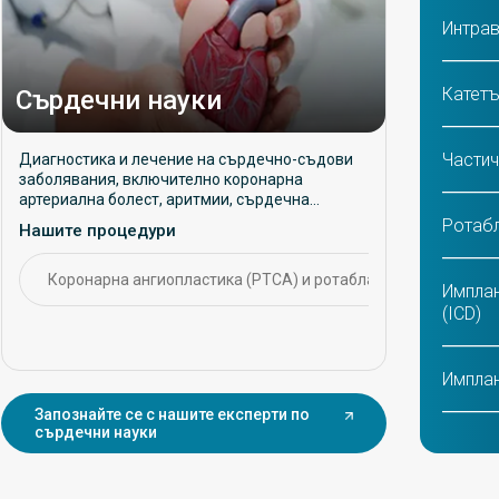
Интрав
Катетъ
Сърдечни науки
Частич
Диагностика и лечение на сърдечно-съдови
заболявания, включително коронарна
артериална болест, аритмии, сърдечна
недостатъчност и хипертония. Фокусира се
Ротабл
Нашите процедури
върху превантивни грижи, интервенционни
процедури и дългосрочно управление на
сърдечно-съдовото здраве.
Коронарна ангиопластика (PTCA) и ротаблация
CA
Имплан
(ICD)
Имплан
Запознайте се с нашите експерти по
сърдечни науки
TAVI/T
на аор