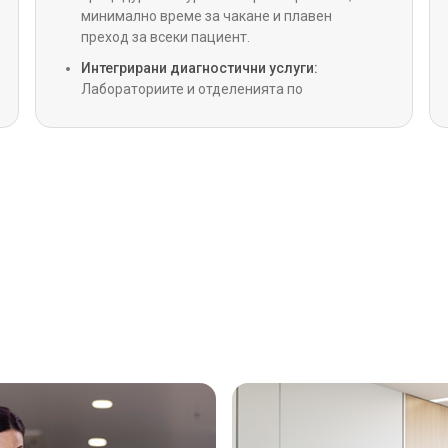
Детска
минимално време за чакане и плавен
преход за всеки пациент.
Интегрирани диагностични услуги:
Операц
Лабораториите и отделенията по
радиология на място предоставят
незабавни резултати, осигурявайки на
LVAD (
клиничните екипи пълна диагностична
камер
интеграция.
Сърдеч
Трансп
Детска