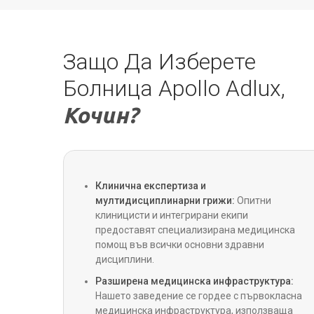
Урология
Защо Да Изберете
Болница Apollo Adlux,
трансплантации
Кочин?
Критична грижа
Бариатрична хирургия
Клинична експертиза и
мултидисциплинарни грижи:
Опитни
клиницисти и интегрирани екипи
предоставят специализирана медицинска
Колоректална хирургия
помощ във всички основни здравни
дисциплини.
Спешна медицина
Разширена медицинска инфраструктура:
Нашето заведение се гордее с първокласна
медицинска инфраструктура, използваща