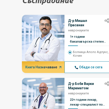
Състрадание
Д-р Мишал
Прасанан
невронауките
1+ години
бакалавърска степен
по обща хирургия,
магистърска степен по
Болница Аполо Адлукс,
Кочин
неврохирургия
Книга Назначаване
Обади се сега
Д-р Боби Варки
Мараматом
невронауките
22+ години лекар,
лекар-специалист по