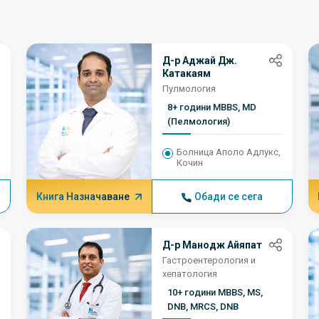
Д-р Аджай Дж.
Катакаям
Пулмология
8+ години MBBS, MD
(Пелмология)
Болница Аполо Адлукс,
Кочин
Книга Назначаване
Обади се сега
Д-р Манодж Айяпат
Гастроентерология и
хепатология
10+ години MBBS, MS,
DNB, MRCS, DNB