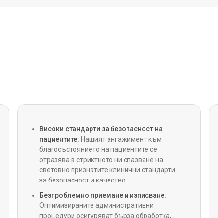
MitraCl
Биеща 
MICS (
Роботи
Високи стандарти за безопасност на
CABG (
байпас
пациентите:
Нашият ангажимент към
благосъстоянието на пациентите се
отразява в стриктното ни спазване на
Сърдеч
световно признатите клинични стандарти
за безопасност и качество.
Безпроблемно приемане и изписване:
Интрав
Оптимизираните административни
процедури осигуряват бърза обработка,