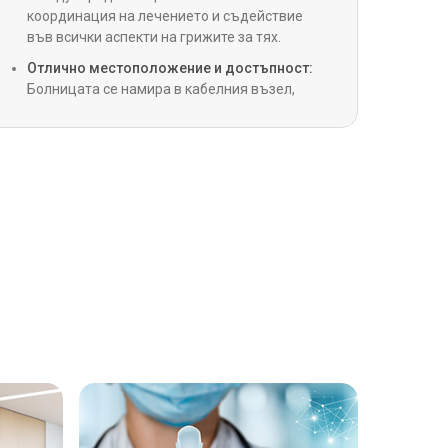
 кардиохирургия
координация на лечението и съдействие
във всички аспекти на грижите за тях.
Отлично местоположение и достъпност:
ия на сърдечна клапа
Болницата се намира в кабелния възел,
Ернакулам, осигурявайки директна връзка
с всички основни райони на Ангамали.
устройства за подпомагане на лявата
а)
на ресинхронизираща терапия (CRT, CRT-D)
лантация на сърце
 интервенционална кардиология