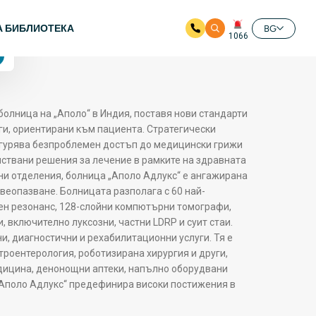
разположени
е
4.7 оценки от Google
А БИБЛИОТЕКА
BG
24/7
1066
болница на „Аполо“ в Индия, поставя нови стандарти
уги, ориентирани към пациента. Стратегически
гурява безпроблемен достъп до медицински грижи
нствани решения за лечение в рамките на здравната
лни отделения, болница „Аполо Адлукс“ е ангажирана
веопазване. Болницата разполага с 60 най-
ен резонанс, 128-слойни компютърни томографи,
включително луксозни, частни LDRP и суит стаи.
, диагностични и рехабилитационни услуги. Тя е
троентерология, роботизирана хирургия и други,
едицина, денонощни аптеки, напълно оборудвани
„Аполо Адлукс“ предефинира високи постижения в