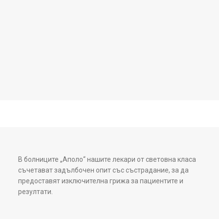
В болниците „Аполо“ нашите лекари от световна класа
съчетават задълбочен опит със състрадание, за да
предоставят изключителна грижа за пациентите и
резултати.