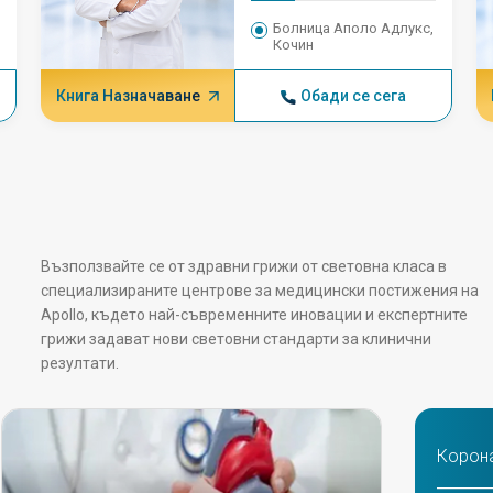
Болница Аполо Адлукс,
Кочин
Книга Назначаване
Обади се сега
Възползвайте се от здравни грижи от световна класа в
специализираните центрове за медицински постижения на
Apollo, където най-съвременните иновации и експертните
грижи задават нови световни стандарти за клинични
резултати.
Корона