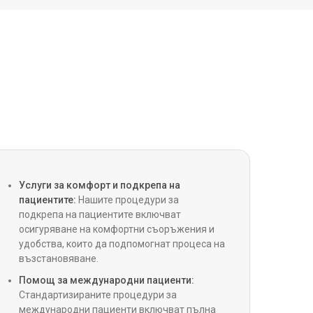
ip
сърдечна хирургия
минимално инвазивна сърдечна хирургия)
зирана сърдечна хирургия
Услуги за комфорт и подкрепа на
присаждане на коронарен артериален
)
пациентите:
Нашите процедури за
подкрепа на пациентите включват
осигуряване на комфортни съоръжения и
на процедура, ръководена от Impella
удобства, които да подпомогнат процеса на
възстановяване.
Помощ за международни пациенти:
аскуларна литотрипсия (ударна вълна)
Стандартизираните процедури за
международни пациенти включват пълна