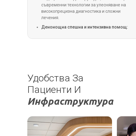
УНГ
съвременни технологии за улесняване на
високопрецизна диагностика и сложни
лечения.
Педиатрия
Денонощна спешна и интензивна помощ:
Спешните, травматологичните и
интензивните отделения работят 24 часа в
Козметология и пластична
денонощието, допълнени от денонощна
хирургия
линейка за спешна помощ.
Internal Medicine
Удобства За
Пациенти И
Инфраструктура