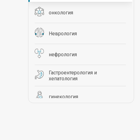
онкология
Неврология
нефрология
Гастроентерология и
хепатология
гинекология
Пулмология
Ортопедия