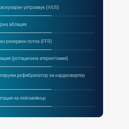
аскуларен ултразвук (IVUS)
рна аблация
ен резервен поток (FFR)
ация (ротационна атеректомия)
BG (присаждане на коронарен артериален байпас)
TAVI / 
тируем дефибрилатор за кардиовертер
тация на пейсмейкър
AVR (транскатетърна имплантация/замяна
тна клапа)