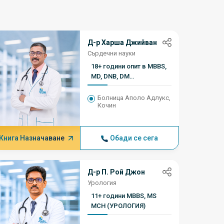
Д-р Харша Джийван
Сърдечни науки
18+ години опит в MBBS,
MD, DNB, DM
Кардиология
Болница Аполо Адлукс,
Кочин
Книга Назначаване
Обади се сега
Книга Н
Д-р П. Рой Джон
Урология
11+ години MBBS, MS
MCH (УРОЛОГИЯ)