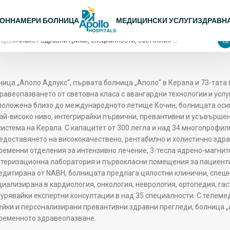
 навигация
ЛОН
НАМЕРИ БОЛНИЦА
МЕДИЦИНСКИ УСЛУГИ
ЗДРАВН
Търсене
ница „Аполо Адлукс“, първата болница „Аполо“ в Керала и 73-тата 
дравеопазването от световна класа с авангардни технологии и усл
положена близо до международното летище Кочин, болницата оси
най-високо ниво, интегрирайки първични, превантивни и усъвърше
система на Керала. С капацитет от 300 легла и над 34 многопрофи
редоставянето на висококачествено, рентабилно и холистично здра
ременни отделения за интензивно лечение, 3-тесла ядрено-магнит
етеризационна лаборатория и първокласни помещения за пациенти, 
едитирана от NABH, болницата предлага цялостни клинични, спешни
циализирана в кардиология, онкология, неврология, ортопедия, гас
гурявайки експертни консултации в над 35 специалности. С телем
ейки и персонализирани превантивни здравни прегледи, болница 
ременното здравеопазване.