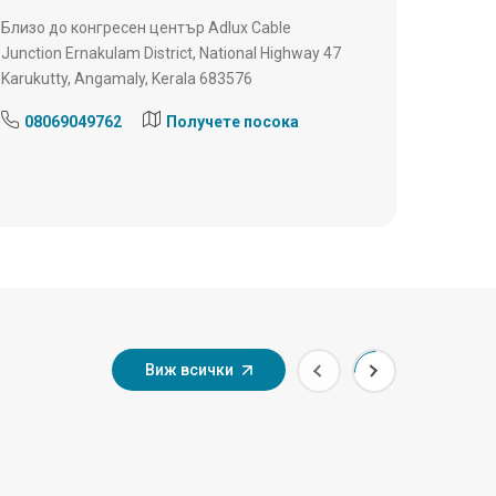
Близо до конгресен център Adlux Cable
Junction Ernakulam District, National Highway 47
Karukutty, Angamaly, Kerala 683576
08069049762
Получете посока
Виж всички