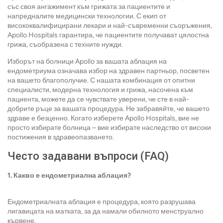
със своя ангажимент към грижата за пациентите и
напредналите медицински технологии. С екип от
висококвалифицирани лекари и най-съвременни съоръжения,
Apollo Hospitals гарантира, че пациентите получават цялостна
грижа, съобразена с техните нужди.
Изборът на болници Apollo за вашата аблация на
ендометриума означава избор на здравен партньор, посветен
на вашето благополучие. С нашата комбинация от опитни
специалисти, модерна технология и грижа, насочена към
пациента, можете да се чувствате уверени, че сте в най-
добрите ръце за вашата процедура. Не забравяйте, че вашето
здраве е безценно. Когато изберете Apollo Hospitals, вие не
просто избирате болница – вие избирате наследство от високи
постижения в здравеопазването.
Често задавани въпроси (FAQ)
1. Какво е ендометриална аблация?
Ендометриалната аблация е процедура, която разрушава
лигавицата на матката, за да намали обилното менструално
кървене.