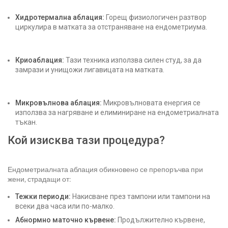
Хидротермална аблация:
Горещ физиологичен разтвор
циркулира в матката за отстраняване на ендометриума.
Криоаблация:
Тази техника използва силен студ, за да
замрази и унищожи лигавицата на матката.
Микровълнова аблация:
Микровълновата енергия се
използва за нагряване и елиминиране на ендометриалната
тъкан.
Кой изисква тази процедура?
Ендометриалната аблация обикновено се препоръчва при
жени, страдащи от:
Тежки периоди:
Накисване през тампони или тампони на
всеки два часа или по-малко.
Абнормно маточно кървене:
Продължително кървене,