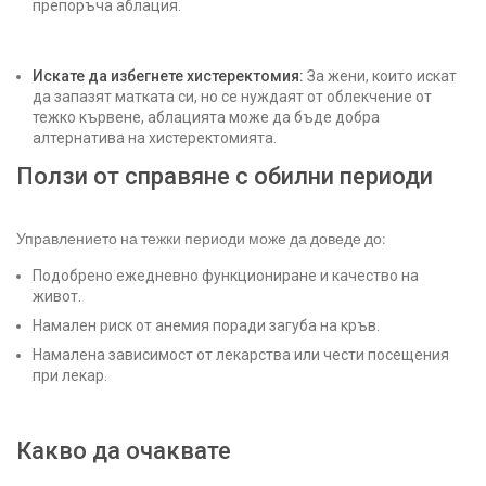
препоръча аблация.
Искате да избегнете хистеректомия:
За жени, които искат
да запазят матката си, но се нуждаят от облекчение от
тежко кървене, аблацията може да бъде добра
алтернатива на хистеректомията.
Ползи от справяне с обилни периоди
Управлението на тежки периоди може да доведе до:
Подобрено ежедневно функциониране и качество на
живот.
Намален риск от анемия поради загуба на кръв.
Намалена зависимост от лекарства или чести посещения
при лекар.
Какво да очаквате