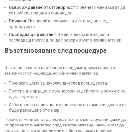
Освобождаване от отговорност:
Повечето жени могат да
се приберат вкъщи в същия ден.
Почивка:
Планирайте почивка за ден или два след
процедурата.
Последващи действия:
Вашият лекар ще насрочи
последващ преглед, за да провери възстановяването ви.
Възстановяване след процедура
Възстановяването от аблация на ендометриума варира в
зависимост от индивида, но обикновено включва:
Почивка у дома за няколко дни след процедурата.
Постепенно връщане към нормални дейности в рамките на
една седмица.
Избягване на полов акт и използване на тампони, докато не
бъде разрешено от лекар.
Повечето жени могат да очакват техните менструални цикли да
се променят значително след възстановяване; някои могат да
получат по-леки периоди или изобщо да нямат периоди.