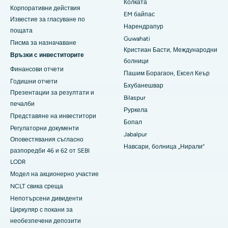
Колката
Корпоративни действия
EM байпас
Най-добрата болница в колония Арера, Бхопал
Известие за гласуване по
Нарендрапур
пощата
Най-добрата болница в Джаянагар, Бангалор
Guwahati
Писма за назначаване
Кристиан Басти, Международни
Връзки с инвеститорите
Най-добрата болница в КК Нагар, Мадурай
болници
Финансови отчети
Пашим Борагаон, Ексел Кеър
Най-добрата болница в Ramji Nagar, Nellore
Годишни отчети
Бхубанешвар
Презентации за резултати и
Най-добрата болница в Сектор-19, Руркела
Bilaspur
печалби
Руркела
Представяне на инвеститори
Най-добрата болница в Суаргейт, Пуна
Бопал
Регулаторни документи
Jabalpur
Най-добрата болница за жени с рак в Южен Делхи
Оповестявания съгласно
Навсари, болница „Нирали“
разпоредби 46 и 62 от SEBI
LODR
Модел на акционерно участие
NCLT свика среща
Непотърсени дивиденти
Циркуляр с покани за
необезпечени депозити