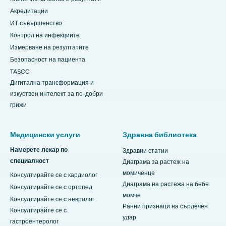
Акредитации
ИТ съвършенство
Контрол на инфекциите
Измерване на резултатите
Безопасност на пациента
TASCC
Дигитална трансформация и
изкуствен интелект за по-добри
грижи
Медицински услуги
Здравна библиотека
Намерете лекар по
Здравни статии
специалност
Диаграма за растеж на
момиченце
Консултирайте се с кардиолог
Диаграма на растежа на бебе
Консултирайте се с ортопед
момче
Консултирайте се с невролог
Ранни признаци на сърдечен
Консултирайте се с
удар
гастроентеролог