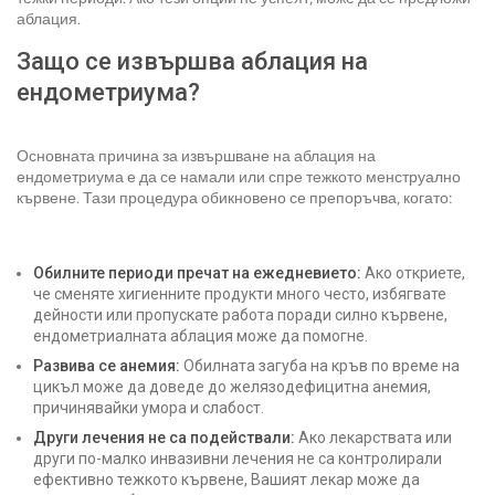
аблация.
Защо се извършва аблация на
ендометриума?
Основната причина за извършване на аблация на
ендометриума е да се намали или спре тежкото менструално
кървене. Тази процедура обикновено се препоръчва, когато:
Обилните периоди пречат на ежедневието:
Ако откриете,
че сменяте хигиенните продукти много често, избягвате
дейности или пропускате работа поради силно кървене,
ендометриалната аблация може да помогне.
Развива се анемия:
Обилната загуба на кръв по време на
цикъл може да доведе до желязодефицитна анемия,
причинявайки умора и слабост.
Други лечения не са подействали:
Ако лекарствата или
други по-малко инвазивни лечения не са контролирали
ефективно тежкото кървене, Вашият лекар може да