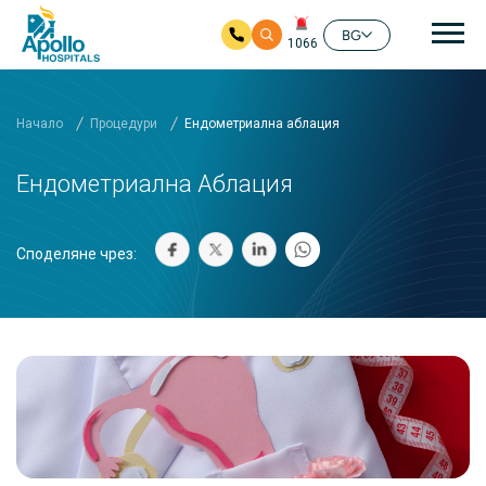
Ос
BG
1066
Прескочи на основното съдържание
Начало
Процедури
Ендометриална аблация
Ендометриална Аблация
Споделяне чрез: