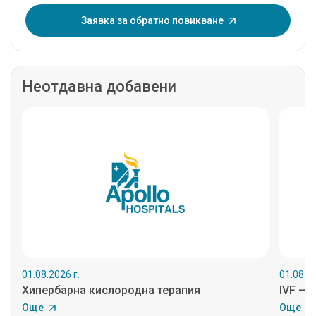
Въведете еднократна парола:
Заявка за обратно повикване
Неотдавна добавени
01.08.2026 г.
01.08.20
Хипербарна кислородна терапия
IVF – 
Още
Още