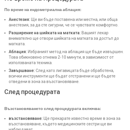
По време на ендометриална аблация:
Анестезия:
Ще ви бъде поставена или местна, или обща
анестезия, за да сте сигурни, че се чувствате комфортно.
Разширение на шийката на матката:
Вашият лекар
внимателно ще отвори шийката на матката за достъп до
матката.
Аблация:
Избраният метод на аблация ще бъде извършен.
Това обикновено отнема 2-10 минути, в зависимост от
използваната техника.
Завършване:
След като лигавицата бъде обработена,
всички инструменти ще бъдат отстранени и ще бъдете
отведени в зона за възстановяване.
След процедурата
Възстановяването след процедурата включва:
възстановяване:
Ще прекарате известно време в зона за
възстановяване, където медицинските сестри ще ви
наблюдават.