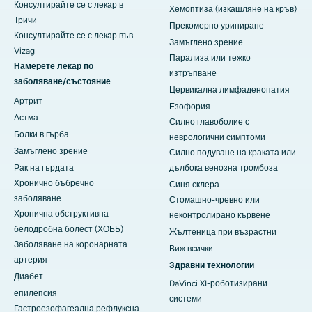
Консултирайте се с лекар в
Хемоптиза (изкашляне на кръв)
Тричи
Прекомерно уриниране
Консултирайте се с лекар във
Замъглено зрение
Vizag
Парализа или тежко
Намерете лекар по
изтръпване
заболяване/състояние
Цервикална лимфаденопатия
Артрит
Езофория
Астма
Силно главоболие с
Болки в гърба
неврологични симптоми
Замъглено зрение
Силно подуване на краката или
Рак на гърдата
дълбока венозна тромбоза
Хронично бъбречно
Синя склера
заболяване
Стомашно-чревно или
Хронична обструктивна
неконтролирано кървене
белодробна болест (ХОББ)
Жълтеница при възрастни
Заболяване на коронарната
Виж всички
артерия
Здравни технологии
Диабет
DaVinci XI-роботизирани
епилепсия
системи
Гастроезофагеална рефлуксна