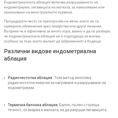
Ендометриалната аблация включва разрушаването на
ендометриума, лигавицата на матката, за намаляване или
премахване на менструалното кървене.
Процедурата често се препоръчва на жени, които не са
намерили облекчение чрез лекарства или други лечения.
Въпреки че е ефективна за много хора, важно е да се разбере,
че ендометриалната аблация не е подходяща за всички,
особено за тези, които желаят да забременеят в бъдеще.
Различни видове ендометриална
аблация
Радиочестотна аблация:
Този метод използва
радиочестотна енергия за нагряване и разрушаване на
ендометриума.
Термична балонна аблация:
Балон, пълен с гореща
течност, се вкарва в матката, за да разруши лигавицата.