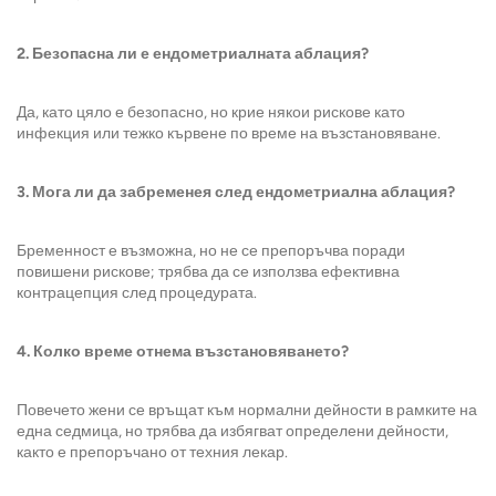
2. Безопасна ли е ендометриалната аблация?
Да, като цяло е безопасно, но крие някои рискове като
инфекция или тежко кървене по време на възстановяване.
3. Мога ли да забременея след ендометриална аблация?
Бременност е възможна, но не се препоръчва поради
повишени рискове; трябва да се използва ефективна
контрацепция след процедурата.
4. Колко време отнема възстановяването?
Повечето жени се връщат към нормални дейности в рамките на
една седмица, но трябва да избягват определени дейности,
както е препоръчано от техния лекар.