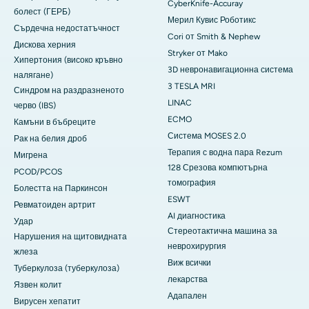
CyberKnife-Accuray
болест (ГЕРБ)
Мерил Кувис Роботикс
Сърдечна недостатъчност
Cori от Smith & Nephew
Дискова херния
Stryker от Mako
Хипертония (високо кръвно
3D невронавигационна система
налягане)
3 TESLA MRI
Синдром на раздразненото
LINAC
черво (IBS)
ECMO
Камъни в бъбреците
Система MOSES 2.0
Рак на белия дроб
Терапия с водна пара Rezum
Мигрена
128 Срезова компютърна
PCOD/PCOS
томография
Болестта на Паркинсон
ESWT
Ревматоиден артрит
AI диагностика
Удар
Стереотактична машина за
Нарушения на щитовидната
неврохирургия
жлеза
Виж всички
Туберкулоза (туберкулоза)
лекарства
Язвен колит
Адапален
Вирусен хепатит