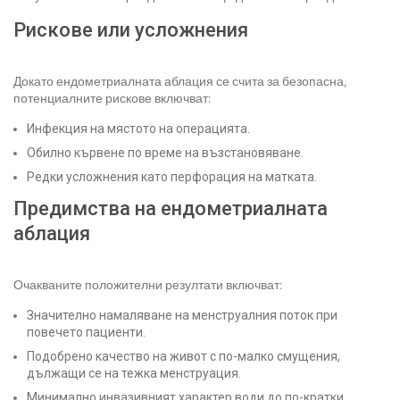
Рискове или усложнения
Докато ендометриалната аблация се счита за безопасна,
потенциалните рискове включват:
Инфекция на мястото на операцията.
Обилно кървене по време на възстановяване.
Редки усложнения като перфорация на матката.
Предимства на ендометриалната
аблация
Очакваните положителни резултати включват:
Значително намаляване на менструалния поток при
повечето пациенти.
Подобрено качество на живот с по-малко смущения,
дължащи се на тежка менструация.
Минимално инвазивният характер води до по-кратки