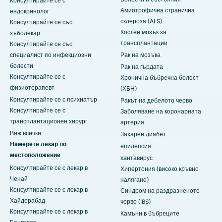
Консултирайте се с
Амиотрофична странична
ендокринолог
склероза (ALS)
Консултирайте се със
Костен мозък за
зъболекар
трансплантации
Консултирайте се със
специалист по инфекциозни
Рак на мозъка
болести
Рак на гърдата
Консултирайте се с
Хронична бъбречна болест
физиотерапевт
(ХБН)
Консултирайте се с психиатър
Ракът на дебелото черво
Консултирайте се с
Заболяване на коронарната
трансплантационен хирург
артерия
Виж всички
Захарен диабет
Намерете лекар по
епилепсия
местоположение
хантавирус
Консултирайте се с лекар в
Хипертония (високо кръвно
Ченай
налягане)
Консултирайте се с лекар в
Синдром на раздразненото
Хайдерабад
черво (IBS)
Консултирайте се с лекар в
Камъни в бъбреците