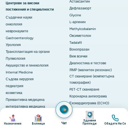
Астаксантин
Центрове за високи
Дефлазакорт
постижения и специалности
Glycine
Сърдечни науки
L-аргинин
онкология
Methylcobalamin
невронауките
Оксиметолон
Gastroenterology
Tadalafil
Урология
Вонопразан
Трансплантация на органи
Виж всички
Пулмология
Диагностика и тестове
Акушерство и гинекология
ЯМР (магнитен резонанс)
Internal Medicine
CT сканиране (компютърна
Съдова хирургия
томография)
педиатрия
PET-CT сканиране
козметика
Коронарна ангиограма
Превантивна медицина
Ехокардиограма (ECHO)
интегративна медицина
Електрокардиограма (ЕКГ)
Изображение
Виж всички
Изображение
Изображение
Изобра
Ендоскопия и колоноскопия
Проверка на състоянието на
Здравни
Чат
SGPT тест
Назначения
Болници
Прегледи
Обадете Ни Се
книгата