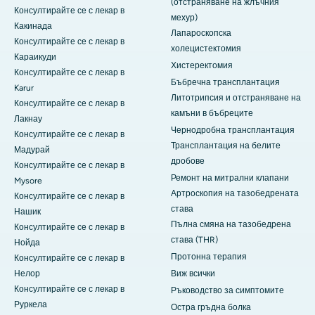
(отстраняване на жлъчния
Консултирайте се с лекар в
мехур)
Какинада
Лапароскопска
Консултирайте се с лекар в
холецистектомия
Караикуди
Хистеректомия
Консултирайте се с лекар в
Бъбречна трансплантация
Karur
Литотрипсия и отстраняване на
Консултирайте се с лекар в
камъни в бъбреците
Лакнау
Чернодробна трансплантация
Консултирайте се с лекар в
Трансплантация на белите
Мадурай
дробове
Консултирайте се с лекар в
Ремонт на митрални клапани
Mysore
Артроскопия на тазобедрената
Консултирайте се с лекар в
става
Нашик
Пълна смяна на тазобедрена
Консултирайте се с лекар в
става (THR)
Нойда
Протонна терапия
Консултирайте се с лекар в
Нелор
Виж всички
Консултирайте се с лекар в
Ръководство за симптомите
Руркела
Остра гръдна болка