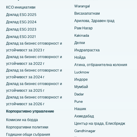
Warangal
Най-добрата болница на главния път Сурярапета,
КСО инициативи
Паратироидектомия
Какинада
Висахапатнам
Доклад ESG 2025
Циторедуктивна хирургия
Арилова, Здравен град
Доклад ESG 2024
Най-добрата болница на Canal Circular Road, Колката
Рам Нагар
Доклад ESG 2023
Тотален керамичен протез за колянна става
Kakinada
Доклад ESG 2021
Най-добрата болница в централния бизнес район Белапур,
Нави Мумбай
Делхи
Доклад за бизнес отговорност и
ERCP
устойчивост за 2023 г
Индрапрастха
Най-добрата болница в Панчавати, Нашик
Доклад за бизнес отговорност и
Нойда
устойчивост за 2022 г
Атина, отбранителна колония
Най-добрата болница в Секундерабад, Хайдерабад
Доклад за бизнес отговорност и
Lucknow
устойчивост за 2024 г
Най-добрата болница в Сешадрипурам, Бангалор
Индоре
Доклад за бизнес отговорност и
Мумбай
устойчивост за 2025 г
Най-добрата болница на Уолтейр Мейн Роуд,
Dadar
Висакхапатнам
Доклад за бизнес отговорност и
Pune
устойчивост за 2026 г
Нашик
Най-добрата болница в Subhash Nagar Road, Каримнагар
Корпоративно управление
Ахмедабад
Комисии на борда
Най-добрата болница в Манагари, Караикуди
Център на града, Елисбридж
Корпоративни политики
Gandhinagar
Най-добрата болница в Арепали, Варангал
Годишни общи събрания