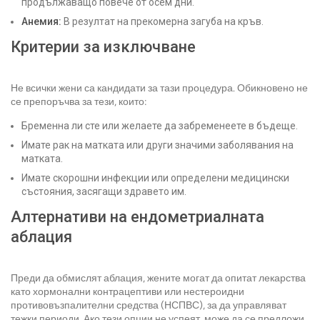
продължаващо повече от осем дни.
Анемия:
В резултат на прекомерна загуба на кръв.
Критерии за изключване
Не всички жени са кандидати за тази процедура. Обикновено не
се препоръчва за тези, които:
Бременна ли сте или желаете да забременеете в бъдеще.
Имате рак на матката или други значими заболявания на
матката.
Имате скорошни инфекции или определени медицински
състояния, засягащи здравето им.
Алтернативи на ендометриалната
аблация
Преди да обмислят аблация, жените могат да опитат лекарства
като хормонални контрацептиви или нестероидни
противовъзпалителни средства (НСПВС), за да управляват
тежки периоди. Ако тези опции не успеят, може да се предложи