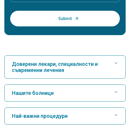
Доверени лекари, специалности и
съвременни лечения
Намери болница
Нашите болници
Намерете кардиолог
Най-добрата болница в Карукути, Кочин
Най-важни процедури
Най-добрата болница на Гриймс Роуд, Ченай