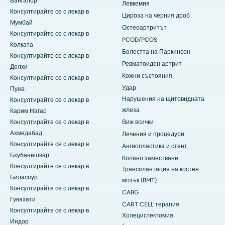
Бангалор
Левкемия
Консултирайте се с лекар в
Цироза на черния дроб
Мумбай
Остеоартритът
Консултирайте се с лекар в
PCOD/PCOS
Колката
Болестта на Паркинсон
Консултирайте се с лекар в
Ревматоиден артрит
Делхи
Кожни състояния
Консултирайте се с лекар в
Удар
Пуна
Нарушения на щитовидната
Консултирайте се с лекар в
жлеза
Карим Нагар
Консултирайте се с лекар в
Виж всички
Ахмедабад
Лечения и процедури
Консултирайте се с лекар в
Ангиопластика и стент
Бхубанешвар
Коляно заместване
Консултирайте се с лекар в
Трансплантация на костен
Биласпур
мозък (BMT)
Консултирайте се с лекар в
CABG
Гувахати
CART CELL терапия
Консултирайте се с лекар в
Холецистектомия
Индор