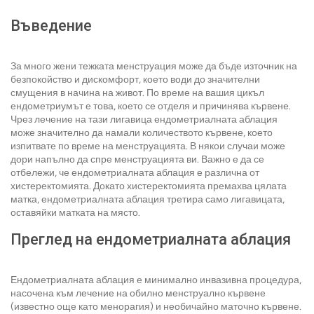
Въведение
За много жени тежката менструация може да бъде източник на
безпокойство и дискомфорт, което води до значителни
смущения в начина на живот. По време на вашия цикъл
ендометриумът е това, което се отделя и причинява кървене.
Чрез лечение на тази лигавица ендометриалната аблация
може значително да намали количеството кървене, което
изпитвате по време на менструацията. В някои случаи може
дори напълно да спре менструацията ви. Важно е да се
отбележи, че ендометриалната аблация е различна от
хистеректомията. Докато хистеректомията премахва цялата
матка, ендометриалната аблация третира само лигавицата,
оставяйки матката на място.
Преглед на ендометриалната аблация
Ендометриалната аблация е минимално инвазивна процедура,
насочена към лечение на обилно менструално кървене
(известно още като менорагия) и необичайно маточно кървене.