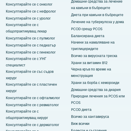
Домашни средства за лечение
Консултирайте се с онколог
на камъни в бъбреците
Консултирайте се с нефролог
Диета при камъни в бъбреците
Консултирайте се с уролог
Лечение на туберкулоза у дома
Консултирайте се с
PCOD срещу PCOS
общопрактикуващ лекар
Балансирана диета
Консултирайте се с пулмолог
Начини за намаляване на
Консултирайте се с педиатър
триглицеридите
Консултирайте се с гинеколог
Всичко за вирусната треска
Консултирайте се с УНГ
Храни за витамин B12
специалист
Черна кръв по време на
Консултирайте се със съдов
менструация
хирург
Храни за борба с хемороиди
Консултирайте се с пластичен
Домашни средства за диария
хирург
Природни лечения за PCOS или
Консултирайте се с офталмолог
PCOS
Консултирайте се с ревматолог
PCOD диета
Консултирайте се с
Всичко за хантавируса
общопрактикуващ хирург
Виж всички
Консултирайте се с дерматолог
Болести и състояния