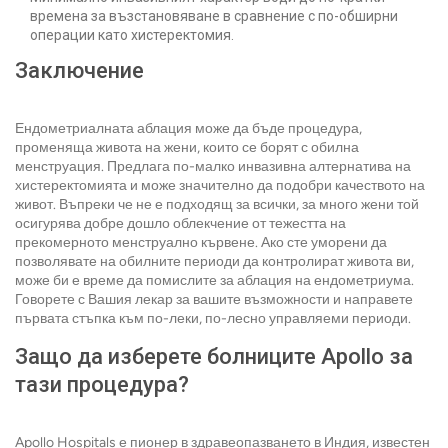
времена за възстановяване в сравнение с по-обширни
операции като хистеректомия.
Заключение
Ендометриалната аблация може да бъде процедура,
променяща живота на жени, които се борят с обилна
менструация. Предлага по-малко инвазивна алтернатива на
хистеректомията и може значително да подобри качеството на
живот. Въпреки че не е подходящ за всички, за много жени той
осигурява добре дошло облекчение от тежестта на
прекомерното менструално кървене. Ако сте уморени да
позволявате на обилните периоди да контролират живота ви,
може би е време да помислите за аблация на ендометриума.
Говорете с Вашия лекар за вашите възможности и направете
първата стъпка към по-леки, по-лесно управляеми периоди.
Защо да изберете болниците Apollo за
тази процедура?
Apollo Hospitals е пионер в здравеопазването в Индия, известен