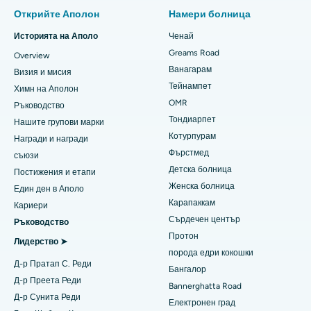
Намерете пулмолог
Минимално инвазивна Subvastus пълна смяна на коляно
Открийте Аполон
Намери болница
Най-добрата болница в Пашим Борагаон, Гувахати
Бърза смяна на колянна става в детска градина
Историята на Аполо
Ченай
Намерете зъболекар
Greams Road
Най-добрата болница на PH Road, Ченай
Overview
Гантектомия на ръкава
Ванагарам
Визия и мисия
Най-добрият сърдечен център в Thousand Lights, Ченай
Лазикова хирургия
Тейнампет
Химн на Аполон
Намерете педиатрична
OMR
Ръководство
Най-добрата болница в Джубили Хилс, Хайдерабад
Ринопластиката
Тондиарпет
Нашите групови марки
Котурпурам
Най-добрата болница в Тондиарпет, Ченай
Награди и награди
Липосукция
Намерете дерматолог
Фърстмед
съюзи
Най-добрата болница в Котурпурам, Ченай
Коронарна ангиограма
Детска болница
Постижения и етапи
Женска болница
Един ден в Аполо
Най-добрата болница в Kovai Road, Karur
Подмяна на транскатетърния аортен клапан
Карапаккам
Намерете уролог
Кариери
Сърдечен център
Най-добрата болница в Карапаккам, Ченай
Ръководство
Ремонт на клапани MitraClip
Протон
Лидерство ➤
Най-добрата болница в Арилова, Визаг
Минимално инвазивна сърдечна хирургия
порода едри кокошки
Намерете диабетолог
Д-р Пратап С. Реди
Бангалор
Най-добрата болница на Канпур Роуд, Лакнау
Катетърна аблация
Д-р Преета Реди
Bannerghatta Road
Д-р Сунита Реди
Електронен град
Най-добрата болница в Сектор-26, Нойда
Намерете гинеколог
Хирургия за възстановяване на ACL