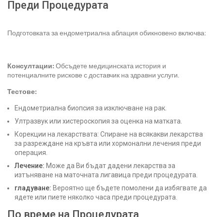
Преди Процедурата
Подготовката за ендометриална аблация обикновено включва:
Консултации:
Обсъдете медицинската история и
потенциалните рискове с доставчик на здравни услуги.
Тестове:
Ендометриална биопсия за изключване на рак.
Ултразвук или хистероскопия за оценка на матката.
Корекции на лекарствата: Спиране на всякакви лекарства
за разреждане на кръвта или хормонални лечения преди
операция.
Лечение:
Може да Ви бъдат дадени лекарства за
изтъняване на маточната лигавица преди процедурата.
гладуване:
Вероятно ще бъдете помолени да избягвате да
ядете или пиете няколко часа преди процедурата.
По време на Процедурата