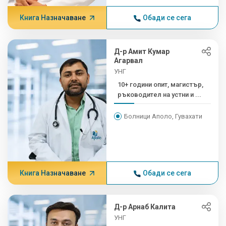
Книга Назначаване
Обади се сега
Д-р Амит Кумар
Агарвал
УНГ
10+ години опит, магистър,
ръководител на устни и ...
Болници Аполо, Гувахати
Книга Назначаване
Обади се сега
Д-р Арнаб Калита
УНГ