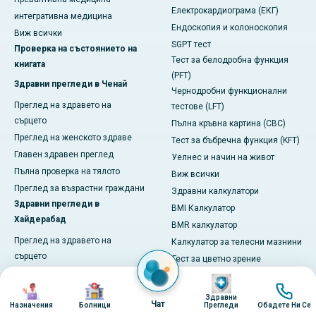
Електрокардиограма (ЕКГ)
интегративна медицина
Ендоскопия и колоноскопия
Виж всички
SGPT тест
Проверка на състоянието на
Тест за белодробна функция
книгата
(PFT)
Здравни прегледи в Ченай
Чернодробни функционални
Преглед на здравето на
тестове (LFT)
сърцето
Пълна кръвна картина (CBC)
Преглед на женското здраве
Тест за бъбречна функция (KFT)
Главен здравен преглед
Уелнес и начин на живот
Пълна проверка на тялото
Виж всички
Преглед за възрастни граждани
Здравни калкулатори
Здравни прегледи в
BMI Калкулатор
Хайдерабад
BMR калкулатор
Преглед на здравето на
Калкулатор за телесни мазнини
сърцето
Тест за цветно зрение
Първичен здравен преглед
Виж всички
Изображение
Изображение
Изображение
Изобра
Пълна проверка на тялото
Здравни
Чат
Назначения
Болници
Прегледи
Обадете Ни Се
Преглед на женското здраве