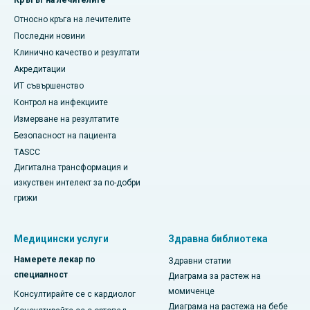
Кръгът на лечителите
Относно кръга на лечителите
Последни новини
Клинично качество и резултати
Акредитации
ИТ съвършенство
Контрол на инфекциите
Измерване на резултатите
Безопасност на пациента
TASCC
Дигитална трансформация и
изкуствен интелект за по-добри
грижи
Медицински услуги
Здравна библиотека
Намерете лекар по
Здравни статии
специалност
Диаграма за растеж на
момиченце
Консултирайте се с кардиолог
Диаграма на растежа на бебе