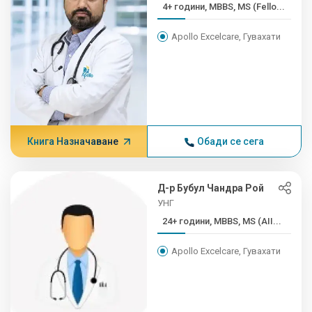
4+ години, MBBS, MS (Fello...
Apollo Excelcare, Гувахати
Книга Назначаване
Обади се сега
Д-р Бубул Чандра Рой
УНГ
24+ години, MBBS, MS (AII...
Apollo Excelcare, Гувахати