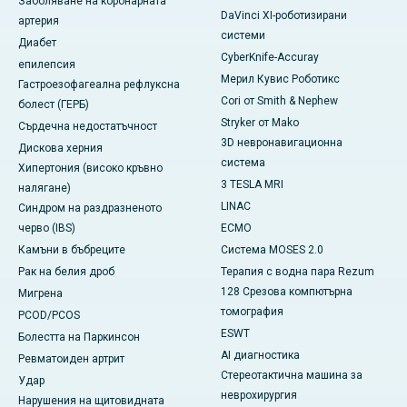
Заболяване на коронарната
DaVinci XI-роботизирани
артерия
системи
Диабет
CyberKnife-Accuray
епилепсия
Мерил Кувис Роботикс
Гастроезофагеална рефлуксна
Cori от Smith & Nephew
болест (ГЕРБ)
Stryker от Mako
Сърдечна недостатъчност
3D невронавигационна
Дискова херния
система
Хипертония (високо кръвно
3 TESLA MRI
налягане)
LINAC
Синдром на раздразненото
черво (IBS)
ECMO
Камъни в бъбреците
Система MOSES 2.0
Рак на белия дроб
Терапия с водна пара Rezum
128 Срезова компютърна
Мигрена
томография
PCOD/PCOS
ESWT
Болестта на Паркинсон
AI диагностика
Ревматоиден артрит
Стереотактична машина за
Удар
неврохирургия
Нарушения на щитовидната