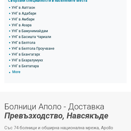
Свързани специалности в населените места
УНГ в Аатгаон
УНГ в Адабари
УНГ в Амбари
УНГ в Азара
УНГ в Бамунимайдам
УНГ в Басишта Чариали
УНГ в Белтола
УНГ в Белтола Проучване
УНГ в Бхангагарх
УНГ в Бхаралумукх
УНГ в Бхетапара
More
Болници Аполо - Доставка
Превъзходство, Навсякъде
Със 74 болници и обширна национална мрежа, Apollo