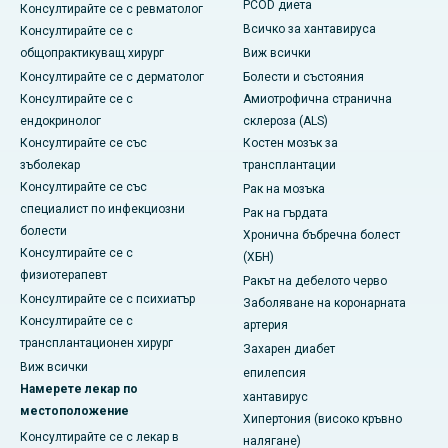
PCOD диета
Консултирайте се с ревматолог
Всичко за хантавируса
Консултирайте се с
общопрактикуващ хирург
Виж всички
Консултирайте се с дерматолог
Болести и състояния
Консултирайте се с
Амиотрофична странична
ендокринолог
склероза (ALS)
Консултирайте се със
Костен мозък за
зъболекар
трансплантации
Консултирайте се със
Рак на мозъка
специалист по инфекциозни
Рак на гърдата
болести
Хронична бъбречна болест
Консултирайте се с
(ХБН)
физиотерапевт
Ракът на дебелото черво
Консултирайте се с психиатър
Заболяване на коронарната
Консултирайте се с
артерия
трансплантационен хирург
Захарен диабет
Виж всички
епилепсия
Намерете лекар по
хантавирус
местоположение
Хипертония (високо кръвно
Консултирайте се с лекар в
налягане)