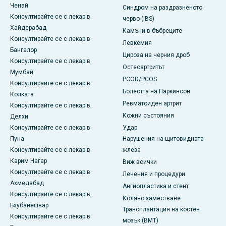
Ченай
Синдром на раздразненото
Консултирайте се с лекар в
черво (IBS)
Хайдерабад
Камъни в бъбреците
Консултирайте се с лекар в
Левкемия
Бангалор
Цироза на черния дроб
Консултирайте се с лекар в
Остеоартритът
Мумбай
PCOD/PCOS
Консултирайте се с лекар в
Болестта на Паркинсон
Колката
Ревматоиден артрит
Консултирайте се с лекар в
Кожни състояния
Делхи
Консултирайте се с лекар в
Удар
Пуна
Нарушения на щитовидната
Консултирайте се с лекар в
жлеза
Карим Нагар
Виж всички
Консултирайте се с лекар в
Лечения и процедури
Ахмедабад
Ангиопластика и стент
Консултирайте се с лекар в
Коляно заместване
Бхубанешвар
Трансплантация на костен
Консултирайте се с лекар в
мозък (BMT)