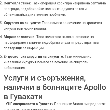
Септопластика:
Тази операция коригира изкривена септална
преграда, подобрявайки носния въздушен поток и
облекчавайки дихателните проблеми.
Хирургия на синусите:
Това помага за лечение на хроничен
синузит или носни полипи.
Мирингопластика:
Това помага за възстановяване на
перфорирано тъпанче, подобрява слуха и предотвратява
повтарящи се инфекции.
Ендоскопска хирургия на синусите:
Тази минимално
инвазивна хирургия помага за лечение на синусови
заболявания.
Услуги и съоръжения,
налични в болниците Apollo
в Гувахати
-
УНГ специалисти в Гувахати
Болниците Аполо ви предлагат
следните съоръжения и услуги.