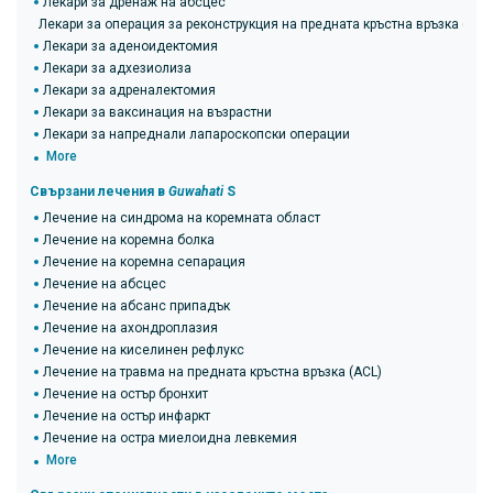
Лекари за дренаж на абсцес
Лекари за операция за реконструкция на предната кръстна връзка (ACL
Лекари за аденоидектомия
Лекари за адхезиолиза
Лекари за адреналектомия
Лекари за ваксинация на възрастни
Лекари за напреднали лапароскопски операции
More
Свързани лечения в
Guwahati
S
Лечение на синдрома на коремната област
Лечение на коремна болка
Лечение на коремна сепарация
Лечение на абсцес
Лечение на абсанс припадък
Лечение на ахондроплазия
Лечение на киселинен рефлукс
Лечение на травма на предната кръстна връзка (ACL)
Лечение на остър бронхит
Лечение на остър инфаркт
Лечение на остра миелоидна левкемия
More