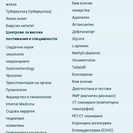
Виж всички
жлеза
лекарства
Туберкулоза (туберкулоза)
Адапален
Язвен колит
Астаксантин
Вирусен хепатит
Дефлазакорт
Центрове за високи
постижения и специалности
Glycine
L-аргинин
Сърдечни науки
Methylcobalamin
онкология
Оксиметолон
невронауките
Tadalafil
Gastroenterology
Вонопразан
Урология
Виж всички
Трансплантация на органи
Диагностика и тестове
Пулмология
ЯМР (магнитен резонанс)
Акушерство и гинекология
CT сканиране (компютърна
Internal Medicine
томография)
Съдова хирургия
PET-CT сканиране
педиатрия
Коронарна ангиограма
козметика
Ехокардиограма (ECHO)
Превантивна медицина