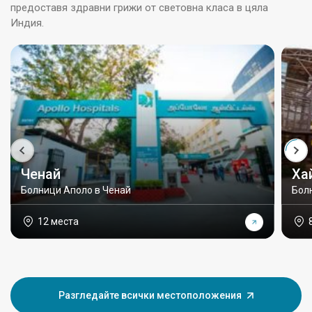
предоставя здравни грижи от световна класа в цяла
Индия.
Ченай
Ха
Болници Аполо в Ченай
Бол
12 места
Разгледайте всички местоположения