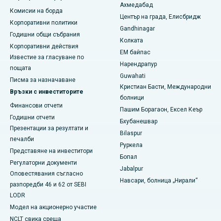
Ахмедабад
Комисии на борда
Най-добрата болница в Манагари, Караикуди
Център на града, Елисбридж
Корпоративни политики
Gandhinagar
Най-добрата болница в Арепали, Варангал
Годишни общи събрания
Колката
Корпоративни действия
EM байпас
Най-добрата болница в колония Арера, Бхопал
Известие за гласуване по
Нарендрапур
пощата
Най-добрата болница в Джаянагар, Бангалор
Guwahati
Писма за назначаване
Кристиан Басти, Международни
Връзки с инвеститорите
Най-добрата болница в КК Нагар, Мадурай
болници
Финансови отчети
Пашим Борагаон, Ексел Кеър
Най-добрата болница в Ramji Nagar, Nellore
Годишни отчети
Бхубанешвар
Презентации за резултати и
Най-добрата болница в Сектор-19, Руркела
Bilaspur
печалби
Руркела
Представяне на инвеститори
Най-добрата болница в Суаргейт, Пуна
Бопал
Регулаторни документи
Jabalpur
Най-добрата болница за жени с рак в Южен Делхи
Оповестявания съгласно
Навсари, болница „Нирали“
разпоредби 46 и 62 от SEBI
LODR
Модел на акционерно участие
NCLT свика среща