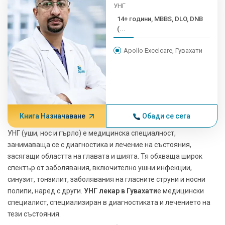
УНГ
14+ години, MBBS, DLO, DNB
(...
Apollo Excelcare, Гувахати
Книга Назначаване
Обади се сега
УНГ (уши, нос и гърло) е медицинска специалност,
занимаваща се с диагностика и лечение на състояния,
засягащи областта на главата и шията. Тя обхваща широк
спектър от заболявания, включително ушни инфекции,
синузит, тонзилит, заболявания на гласните струни и носни
полипи, наред с други.
УНГ лекар в Гувахати
е медицински
специалист, специализиран в диагностиката и лечението на
тези състояния.