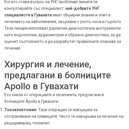
Когато става въпрос за УНГ проблеми, винаги се
консултирайте със специалист.
най-добрите УНГ
специалисти в Гувахати
имат обширни знания и опит в
лечението на заболявания, свързани с ухото, носа и гърлото.
Тези лекари използват различни диагностични инструменти
като ендоскопия, аудиометрия и образна диагностика, за да
оценят състоянието и да разработят правилните планове за
лечение.
Хирургия и лечение,
предлагани в болниците
Apollo в Гувахати
Ето някои от операциите и леченията, предлагани в
болниците Apollo в Гувахати:
Тонзилектомия:
Тази операция се извършва за
отстраняване на сливиците. Често се извършва за лечение на
рецидивиращ тонзилит.