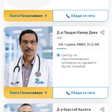
Книга Назначаване
Обади се сега
Д-р Прадип Кумар Дека
УНГ
34+ години, MBBS, DLO, MS
Център за
персонализирана
проверка на здравето
Apollo Guwahati
Книга Назначаване
Обади се сега
Д-р Каустаб Калита