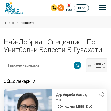
Ос
BG
1066
Прескочи на основното съдържание
Начало
Лекарите
Най-Добрият Специалист По
Унитболни Болести В Гувахати
Филтри
ране от
Общо лекари:
7
Д-р Акриба Ахмед
УНГ
20+ години, MBBS, DLO