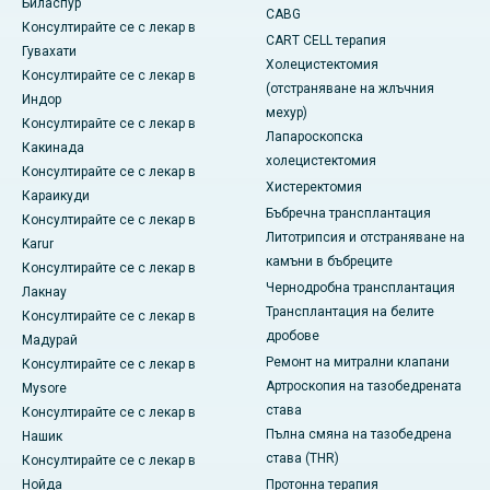
Биласпур
CABG
Консултирайте се с лекар в
CART CELL терапия
Гувахати
Холецистектомия
Консултирайте се с лекар в
(отстраняване на жлъчния
Индор
мехур)
Консултирайте се с лекар в
Лапароскопска
Какинада
холецистектомия
Консултирайте се с лекар в
Хистеректомия
Караикуди
Бъбречна трансплантация
Консултирайте се с лекар в
Литотрипсия и отстраняване на
Karur
камъни в бъбреците
Консултирайте се с лекар в
Чернодробна трансплантация
Лакнау
Трансплантация на белите
Консултирайте се с лекар в
дробове
Мадурай
Ремонт на митрални клапани
Консултирайте се с лекар в
Артроскопия на тазобедрената
Mysore
става
Консултирайте се с лекар в
Пълна смяна на тазобедрена
Нашик
става (THR)
Консултирайте се с лекар в
Нойда
Протонна терапия