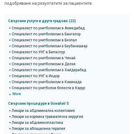
подобряване на резултатите за пациентите.
Свързани услуги в други градове (22)
Специалист по унитболизъм в Ахмедабад
Специалист по унитболизъм в Бангалор
Специалист по унитболизъм в Бхопал
Специалист по унитболизъм в Бхубанешвар
Специалист по УНГ в Биласпур
Специалист по унитболизъм в Ченай
Специалист по унитболизъм в Делхи
Специалист по унитболизъм в Хайдерабад
Специалист по УНГ в Индор
Специалист по унитболизъм в Какинада
Специалист по унитболни болести в Карур
More
Свързани процедури в
Guwahati
S
Лекари за абдоминална колектомия
Лекари за коремна травматична хирургия
Лекари за абдоминопластика
Лекари за аблационна терапия