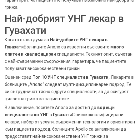
гарантират, че пациентите получават възможно най-добрата
грижа.
Най-добрият УНГ лекар в
Гувахати
Когато става дума за
Най-добрите УНГ лекари в
Гувахати
Болниците Аполо са известни със своите
много
опитен и квалифициран
специалисти. Техният опит, съчетан
с най-съвременни съоръжения, гарантира, че пациентите
получават висококачествени грижи.
Оценен сред
Топ 10 УНГ специалисти в Гувахати,
Лекарите в
болниците „Аполо“ следват мултидисциплинарен подход. Те
си сътрудничат тясно с други специалности, за да осигурят
цялостна грижа за пациентите.
В заключение, посетете Аполо за достъп до
водещи
специалисти по УНГ в Гувахати
С висококвалифицирани
лекари, набор от услуги, съвременни технологии и ориентиран
към пациента подход, болниците Apollo са ангажирани да
предоставят най-висококачествени УНГ грижи за