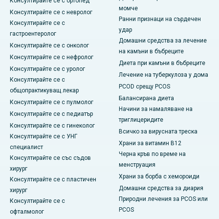
Консултирайте се с ортопед
момче
Консултирайте се с невролог
Ранни признаци на сърдечен
Консултирайте се с
удар
гастроентеролог
Домашни средства за лечение
Консултирайте се с онколог
на камъни в бъбреците
Консултирайте се с нефролог
Диета при камъни в бъбреците
Консултирайте се с уролог
Лечение на туберкулоза у дома
Консултирайте се с
PCOD срещу PCOS
общопрактикуващ лекар
Балансирана диета
Консултирайте се с пулмолог
Начини за намаляване на
Консултирайте се с педиатър
триглицеридите
Консултирайте се с гинеколог
Всичко за вирусната треска
Консултирайте се с УНГ
Храни за витамин B12
специалист
Черна кръв по време на
Консултирайте се със съдов
менструация
хирург
Храни за борба с хемороиди
Консултирайте се с пластичен
Домашни средства за диария
хирург
Природни лечения за PCOS или
Консултирайте се с
PCOS
офталмолог