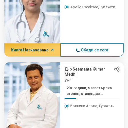
Apollo Excelcare, Гувахати
Книга Назначаване
Обади се сега
Д-р Seemanta Kumar
Medhi
УНГ
20+ години, магистърска
степен, стипендия...
Болници Аполо, Гувахати