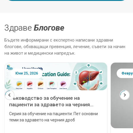
3драве
Блогове
Бъдете информирани с експертно написани здравни
блогове, обхващащи превенция, лечение, съвети за начин
на живот и медицински напредък.
Юни 25, 2026
Февруа
Ръководство за обучение на
пациенти за здравето на черния
дроб: Мазен черен дроб, хепатит,
Серия за обучение на пациенти: Пет основни
цироза, чернодробна
теми за здравето на черния дроб
трансплантация и рак на черния
дроб