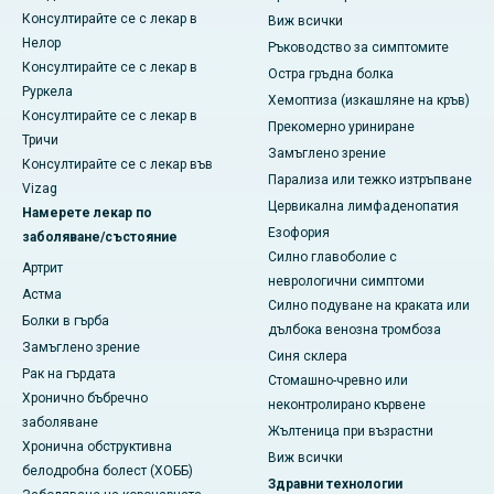
Консултирайте се с лекар в
Виж всички
Нелор
Ръководство за симптомите
Консултирайте се с лекар в
Остра гръдна болка
Руркела
Хемоптиза (изкашляне на кръв)
Консултирайте се с лекар в
Прекомерно уриниране
Тричи
Замъглено зрение
Консултирайте се с лекар във
Парализа или тежко изтръпване
Vizag
Цервикална лимфаденопатия
Намерете лекар по
Езофория
заболяване/състояние
Силно главоболие с
Артрит
неврологични симптоми
Астма
Силно подуване на краката или
Болки в гърба
дълбока венозна тромбоза
Замъглено зрение
Синя склера
Рак на гърдата
Стомашно-чревно или
Хронично бъбречно
неконтролирано кървене
заболяване
Жълтеница при възрастни
Хронична обструктивна
Виж всички
белодробна болест (ХОББ)
Здравни технологии