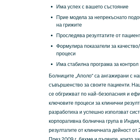
Има успех с вашето състояние
Прие модела за непрекъснато подо
на грижите
Проследява резултатите от пациент
Формулира показатели за качество/
процеси
Има стабилна програма за контрол 
Болниците „Аполо“ са ангажирани с на
съвършенство за своите пациенти. Наш
се обгрижват по най-безопасния и ефи
ключовите процеси за клинични резулт
разработиха и успешно използват сис
корпоративна болнична група в Индия,
резултатите от клиничната дейност от 
През 2009 г. бяхме и първите, които 