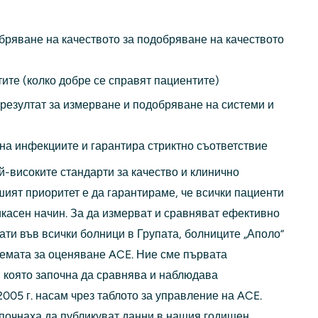
бряване на качеството за подобряване на качеството
ите (колко добре се справят пациентите)
резултат за измерване и подобряване на системи и
на инфекциите и гарантира стриктно съответствие
й-високите стандарти за качество и клинично
ият приоритет е да гарантираме, че всички пациенти
касен начин. За да измерват и сравняват ефективно
ати във всички болници в Групата, болниците „Аполо“
темата за оценяване ACE. Ние сме първата
 която започна да сравнява и наблюдава
2005 г. насам чрез таблото за управление на ACE.
започнаха да публикуват данни в нашия годишен