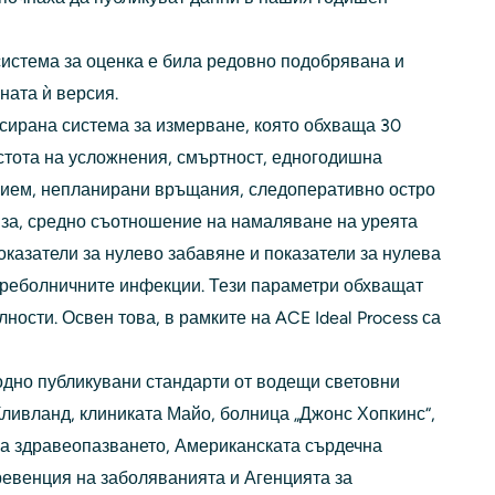
система за оценка е била редовно подобрявана и
ната ѝ версия.
сирана система за измерване, която обхваща 30
стота на усложнения, смъртност, едногодишна
рием, непланирани връщания, следоперативно остро
за, средно съотношение на намаляване на уреята
оказатели за нулево забавяне и показатели за нулева
ътреболничните инфекции. Тези параметри обхващат
ости. Освен това, в рамките на ACE Ideal Process са
дно публикувани стандарти от водещи световни
Кливланд, клиниката Майо, болница „Джонс Хопкинс“,
а здравеопазването, Американската сърдечна
ревенция на заболяванията и Агенцията за