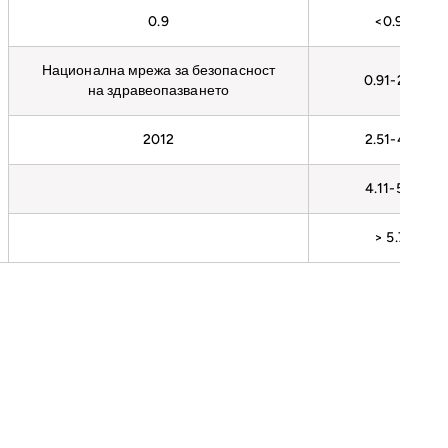
0.9
<0.9
Национална мрежа за безопасност
0.91-2.5
на здравеопазването
2012
2.51-4.1
4.11-5.7
> 5.7