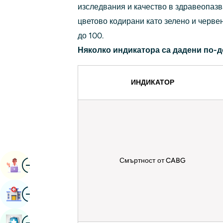
изследвания и качество в здравеопазв
цветово кодирани като зелено и черве
до 100.
Няколко индикатора са дадени по-д
ИНДИКАТОР
Изображение
Смъртност от CABG
Книга Назначаване
Изображение
Намери Болница
Изображение
Резервирайте Здравен Преглед