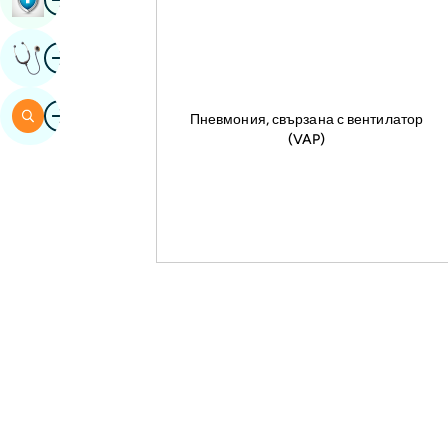
Изображение
Получете Експертно Мнение
Изображение
Търсене
Пневмония, свързана с вентилатор
(VAP)