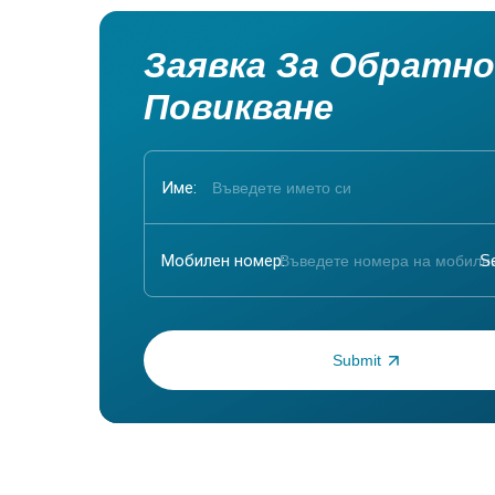
Заявка За Обратно
Повикване
Име:
Мобилен номер:
Въведете еднократна парола: