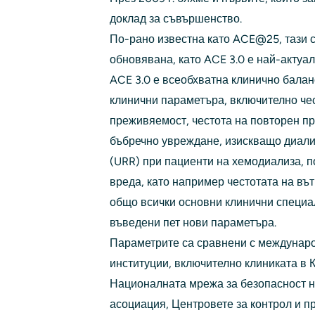
доклад за съвършенство.
По-рано известна като ACE@25, тази 
обновявана, като ACE 3.0 е най-актуал
ACE 3.0 е всеобхватна клинично балан
клинични параметъра, включително че
преживяемост, честота на повторен п
бъбречно увреждане, изискващо диали
(URR) при пациенти на хемодиализа, п
вреда, като например честотата на в
общо всички основни клинични специалн
въведени пет нови параметъра.
Параметрите са сравнени с междунаро
институции, включително клиниката в 
Националната мрежа за безопасност н
асоциация, Центровете за контрол и п