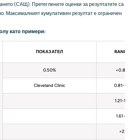
ането (САЩ). Претеглените оценки за резултатите са
но. Максималният кумулативен резултат е ограничен
олу като примери:
ПОКАЗАТЕЛ
RANGE
0.50%
<0.80
Cleveland Clinic
0.81-1.2
1.21-1.6
1.61-2
>2