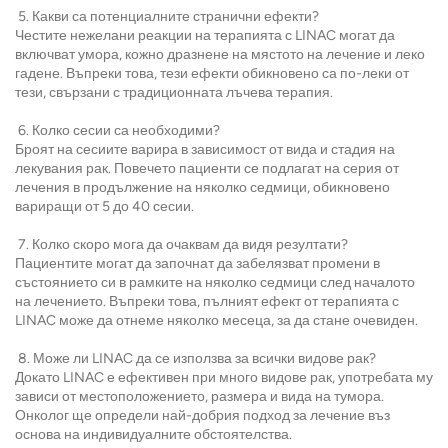
5. Какви са потенциалните странични ефекти?
Честите нежелани реакции на терапията с LINAC могат да
включват умора, кожно дразнене на мястото на лечение и леко
гадене. Въпреки това, тези ефекти обикновено са по-леки от
тези, свързани с традиционната лъчева терапия.
6. Колко сесии са необходими?
Броят на сесиите варира в зависимост от вида и стадия на
лекувания рак. Повечето пациенти се подлагат на серия от
лечения в продължение на няколко седмици, обикновено
вариращи от 5 до 40 сесии.
7. Колко скоро мога да очаквам да видя резултати?
Пациентите могат да започнат да забелязват промени в
състоянието си в рамките на няколко седмици след началото
на лечението. Въпреки това, пълният ефект от терапията с
LINAC може да отнеме няколко месеца, за да стане очевиден.
8. Може ли LINAC да се използва за всички видове рак?
Докато LINAC е ефективен при много видове рак, употребата му
зависи от местоположението, размера и вида на тумора.
Онколог ще определи най-добрия подход за лечение въз
основа на индивидуалните обстоятелства.