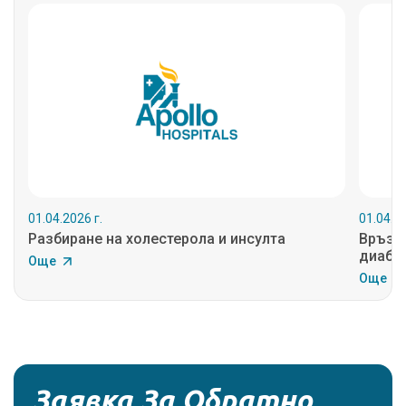
01.04.2026 г.
01.04.20
Разбиране на холестерола и инсулта
Връзк
диабет
Още
Още
Заявка За Обратно