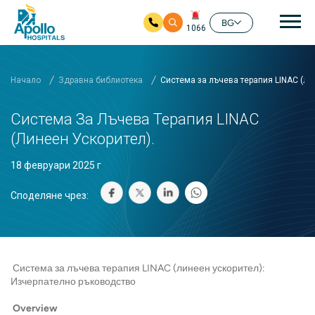
Ос
BG
1066
Прескочи на основното съдържание
Начало
Здравна библиотека
Система за лъчева терапия LINAC (ли
Система За Лъчева Терапия LINAC
(линеен Ускорител).
18 февруари 2025 г
Споделяне чрез:
Система за лъчева терапия LINAC (линеен ускорител):
Изчерпателно ръководство
Overview