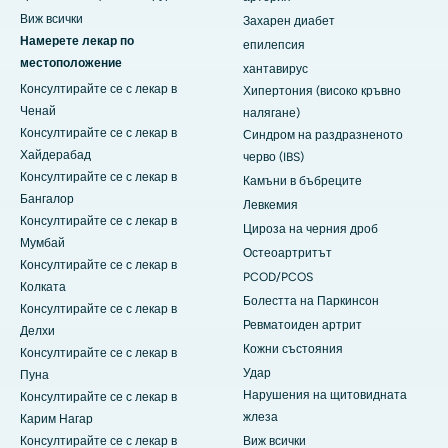
Виж всички
Захарен диабет
Намерете лекар по
епилепсия
местоположение
хантавирус
Консултирайте се с лекар в
Хипертония (високо кръвно
Ченай
налягане)
Консултирайте се с лекар в
Синдром на раздразненото
Хайдерабад
черво (IBS)
Консултирайте се с лекар в
Камъни в бъбреците
Бангалор
Левкемия
Консултирайте се с лекар в
Цироза на черния дроб
Мумбай
Остеоартритът
Консултирайте се с лекар в
PCOD/PCOS
Колката
Болестта на Паркинсон
Консултирайте се с лекар в
Ревматоиден артрит
Делхи
Кожни състояния
Консултирайте се с лекар в
Удар
Пуна
Нарушения на щитовидната
Консултирайте се с лекар в
жлеза
Карим Нагар
Консултирайте се с лекар в
Виж всички