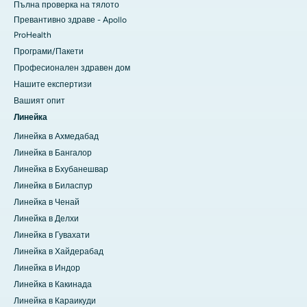
Пълна проверка на тялото
Превантивно здраве - Apollo
ProHealth
Програми/Пакети
Професионален здравен дом
Нашите експертизи
Вашият опит
Линейка
Линейка в Ахмедабад
Линейка в Бангалор
Линейка в Бхубанешвар
Линейка в Биласпур
Линейка в Ченай
Линейка в Делхи
Линейка в Гувахати
Линейка в Хайдерабад
Линейка в Индор
Линейка в Какинада
Линейка в Караикуди