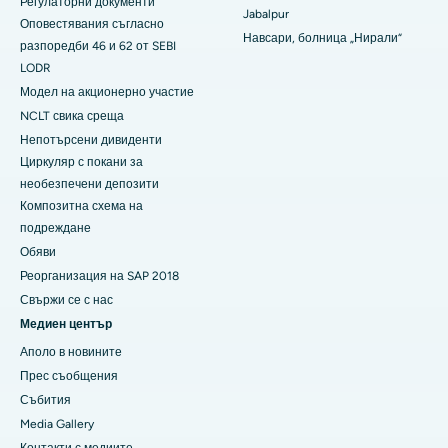
Регулаторни документи
Jabalpur
Най-добрата болница за жени с рак в Южен Делхи
Оповестявания съгласно
Навсари, болница „Нирали“
разпоредби 46 и 62 от SEBI
LODR
Модел на акционерно участие
NCLT свика среща
Непотърсени дивиденти
Циркуляр с покани за
необезпечени депозити
Композитна схема на
подреждане
Обяви
Реорганизация на SAP 2018
Свържи се с нас
Медиен център
Аполо в новините
Прес съобщения
Събития
Media Gallery
​​​​​Контакти с медиите