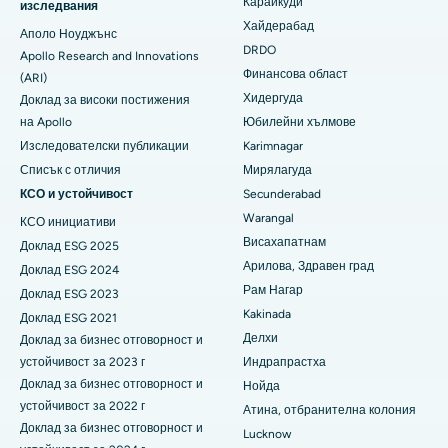
Караикуди
изследвания
Най-добрата болница в Ню Делхи
колоноскопия
Хайдерабад
Аполо Ноуджънс
DRDO
Apollo Research and Innovations
Най-добрата болница в DRDO, Хайдерабад
полипектомия
Финансова област
(ARI)
Хидергуда
Доклад за високи постижения
Най-добрата болница на GS Road, Гувахати
Дълбоко стимулиране на мозъка
на Apollo
Юбилейни хълмове
Най-добрата болница в Хайдергуда, Хайдерабад
Перитонеална диализа
Изследователски публикации
Karimnagar
Списък с отличия
Мирялагуда
Най-добрата болница във Виджай Нагар, Индор
Бъбречна биопсия
КСО и устойчивост
Secunderabad
Warangal
Най-добрата болница на главния път Сурярапета,
КСО инициативи
Паратироидектомия
Какинада
Висахапатнам
Доклад ESG 2025
Циторедуктивна хирургия
Арилова, Здравен град
Доклад ESG 2024
Най-добрата болница на Canal Circular Road, Колката
Рам Нагар
Доклад ESG 2023
Тотален керамичен протез за колянна става
Kakinada
Доклад ESG 2021
Най-добрата болница в централния бизнес район Белапур,
Нави Мумбай
Делхи
Доклад за бизнес отговорност и
ERCP
устойчивост за 2023 г
Индрапрастха
Най-добрата болница в Панчавати, Нашик
Доклад за бизнес отговорност и
Нойда
устойчивост за 2022 г
Атина, отбранителна колония
Най-добрата болница в Секундерабад, Хайдерабад
Доклад за бизнес отговорност и
Lucknow