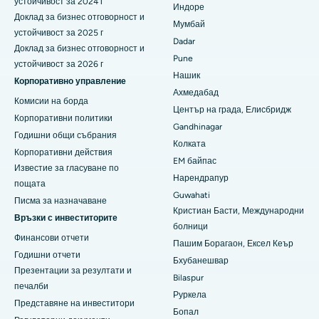
устойчивост за 2024 г
Най-добрата болница в Сешадрипурам, Бангалор
Индоре
Доклад за бизнес отговорност и
Мумбай
устойчивост за 2025 г
Най-добрата болница на Уолтейр Мейн Роуд,
Dadar
Висакхапатнам
Доклад за бизнес отговорност и
Pune
устойчивост за 2026 г
Нашик
Най-добрата болница в Subhash Nagar Road, Каримнагар
Корпоративно управление
Ахмедабад
Комисии на борда
Най-добрата болница в Манагари, Караикуди
Център на града, Елисбридж
Корпоративни политики
Gandhinagar
Най-добрата болница в Арепали, Варангал
Годишни общи събрания
Колката
Корпоративни действия
EM байпас
Най-добрата болница в колония Арера, Бхопал
Известие за гласуване по
Нарендрапур
пощата
Най-добрата болница в Джаянагар, Бангалор
Guwahati
Писма за назначаване
Кристиан Басти, Международни
Връзки с инвеститорите
Най-добрата болница в КК Нагар, Мадурай
болници
Финансови отчети
Пашим Борагаон, Ексел Кеър
Най-добрата болница в Ramji Nagar, Nellore
Годишни отчети
Бхубанешвар
Презентации за резултати и
Най-добрата болница в Сектор-19, Руркела
Bilaspur
печалби
Руркела
Представяне на инвеститори
Най-добрата болница в Суаргейт, Пуна
Бопал