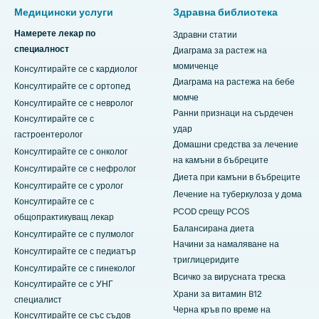
Медицински услуги
Здравна библиотека
Намерете лекар по
Здравни статии
специалност
Диаграма за растеж на
момиченце
Консултирайте се с кардиолог
Диаграма на растежа на бебе
Консултирайте се с ортопед
момче
Консултирайте се с невролог
Ранни признаци на сърдечен
Консултирайте се с
удар
гастроентеролог
Домашни средства за лечение
Консултирайте се с онколог
на камъни в бъбреците
Консултирайте се с нефролог
Диета при камъни в бъбреците
Консултирайте се с уролог
Лечение на туберкулоза у дома
Консултирайте се с
PCOD срещу PCOS
общопрактикуващ лекар
Балансирана диета
Консултирайте се с пулмолог
Начини за намаляване на
Консултирайте се с педиатър
триглицеридите
Консултирайте се с гинеколог
Всичко за вирусната треска
Консултирайте се с УНГ
Храни за витамин B12
специалист
Черна кръв по време на
Консултирайте се със съдов