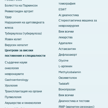
томография
Болестта на Паркинсон
ESWT
Ревматоиден артрит
AI диагностика
Удар
Стереотактична машина за
Нарушения на щитовидната
неврохирургия
жлеза
Виж всички
Туберкулоза (туберкулоза)
лекарства
Язвен колит
Адапален
Вирусен хепатит
Астаксантин
Центрове за високи
Дефлазакорт
постижения и специалности
Glycine
Сърдечни науки
L-аргинин
онкология
Methylcobalamin
невронауките
Оксиметолон
Gastroenterology
Tadalafil
Урология
Вонопразан
Трансплантация на органи
Виж всички
Пулмология
Диагностика и тестове
Акушерство и гинекология
ЯМР (магнитен резонанс)