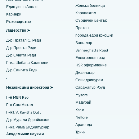
Женска болница
Един ден в Аполо
Най-добрата болница в Kovai Road, Karur
Подмяна на транскатетърния аортен клапан
Карапаккам
Намерете уролог
Кариери
Сърдечен център
Най-добрата болница в Карапаккам, Ченай
Ръководство
Ремонт на клапани MitraClip
Протон
Лидерство ➤
Най-добрата болница в Арилова, Визаг
Минимално инвазивна сърдечна хирургия
порода едри кокошки
Намерете диабетолог
Д-р Пратап С. Реди
Бангалор
Най-добрата болница на Канпур Роуд, Лакнау
Катетърна аблация
Д-р Преета Реди
Bannerghatta Road
Д-р Сунита Реди
Електронен град
Най-добрата болница в Сектор-26, Нойда
Намерете гинеколог
Хирургия за възстановяване на ACL
Г-жа Шобана Каминени
HSR оформление
Д-р Сангита Реди
Най-добрата болница в Гандинагар, Ахмедабад
Обратно смяна на рамото
Джаянагар
.
Сешадрипурам
Намерете общопрактикуващ лекар
Най-добрата болница в Арагонда, Андра Прадеш
Ендометриална аблация
Независими директори ➤
Сарджапур Роуд
Mysore
Най-добрата болница на Банергата Роуд, Бангалор
Емболизация на маточната артерия
Г-н MBN Rao
Мадурай
Г-н Сом Митал
Намерете психолог
Най-добрата болница в Блок-15, Бхубанешвар
Цистектомия на яйчниците
Karur
Г-жа V. Kavitha Dutt
Nellore
Д-р Мурали Дорайсвами
Най-добрата болница на Seepat Road, Bilaspur
Рак на гърдата
Арагонда
Г-жа Рама Биджапуркар
Намерете общ хирург
Тричи
Най-добрата болница в Елисбридж, Ахмедабад
Брахитерапия
Академични науки и