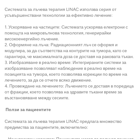
Системата за лъчева терапия LINAC използва серия от
усъвършенствани технологии за ефективно лечение:
1. Ускоряване на частиците: Системата ускорява електрони с
помощта на микровълнова технология, генерирайки
високоенергийно лъчение.
2. Оформяне на лъча: Радиационният лъч се оформя и
модулира, за да съответства на контурите на тумора, като се
гарантира, че максималната доза се доставя на раковата тъкан.
3. Изобразяване в реално време: Интегрираните системи за
изобразяване позволяват наблюдение в реално време на
позицията на тумора, което позволява корекции по време на
лечението, за да се отчете всяко движение.
4. Провеждане на лечението: Лъчението се доставя в поредица
от фракции, което позволява на здравите тъкани време за
възстановяване между сесиите.
Ползи за пациентите
Системата за лъчева терапия LINAC предлага множество
предимства за пациентите, включително: