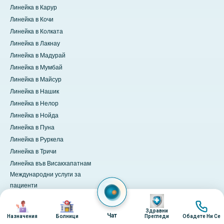
Линейка в Карур
Линейка в Кочи
Линейка в Колката
Линейка в Лакнау
Линейка в Мадурай
Линейка в Мумбай
Линейка в Майсур
Линейка в Нашик
Линейка в Нелор
Линейка в Нойда
Линейка в Пуна
Линейка в Руркела
Линейка в Тричи
Линейка във Висакхапатнам
Международни услуги за
пациенти
Изображение
Платете онлайн
Изображение
Изображение
Изобра
Здравни
Чат
Назначения
Болници
Прегледи
Обадете Ни Се