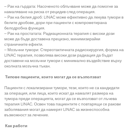
– Рак на гърдата: Насоченото облъчване може да помогне за
намаляване на риска от рецидив след операция.
– Рак на белия дроб: LINAC може ефективно да лекува тумори в
белите дробове, дори при пациенти с компрометирана
белодробна функция.
– Рак на простатата: Радиационната терапия с високи дози
може да бъде доставена прецизно, минимизирайки
страничните ефекти.
– Мозъчни тумори: Стереотактичната радиохирургия, форма на
LINAC терапия, позволява високи дози радиация да бъдат
доставени на мозъчни тумори с минимално въздействие върху
околната мозъчна тъкан.
Типове пациенти, които могат да се възползват
Пациенти с локализирани тумори, тези, които не са кандидати
за операция, или лица, които искат да намалят размера на
тумора преди операцията, могат да се възползват от лъчева
терапия LINAC. Освен това пациентите с повтарящи се ракови
заболявания могат да намерят LINAC за жизнеспособна
възможност за лечение.
Как работи