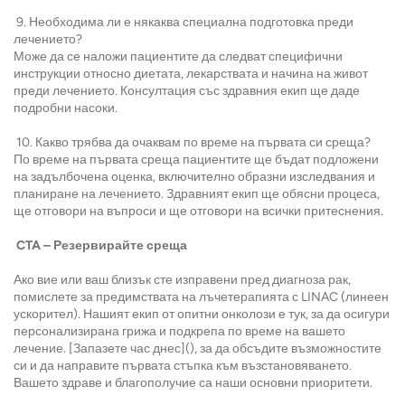
9. Необходима ли е някаква специална подготовка преди
лечението?
Може да се наложи пациентите да следват специфични
инструкции относно диетата, лекарствата и начина на живот
преди лечението. Консултация със здравния екип ще даде
подробни насоки.
10. Какво трябва да очаквам по време на първата си среща?
По време на първата среща пациентите ще бъдат подложени
на задълбочена оценка, включително образни изследвания и
планиране на лечението. Здравният екип ще обясни процеса,
ще отговори на въпроси и ще отговори на всички притеснения.
CTA – Резервирайте среща
Ако вие или ваш близък сте изправени пред диагноза рак,
помислете за предимствата на лъчетерапията с LINAC (линеен
ускорител). Нашият екип от опитни онколози е тук, за да осигури
персонализирана грижа и подкрепа по време на вашето
лечение. [Запазете час днес](), за да обсъдите възможностите
си и да направите първата стъпка към възстановяването.
Вашето здраве и благополучие са наши основни приоритети.