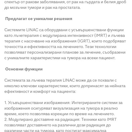
спектър от ракови заболявания, от рак на гърдата и белия дроб
до мозъчни тумори и рак на простатата.
Предлагат се уникални решения
Системите LINAC са оборудвани с усъвършенствани функции
като лъчетерапия с модулирана интензивност (IMRT) и лъчева
терапия с насочване на изображения (IGRT), които подобряват
точността и ефективността на лечението. Тези технологии
позволяват персонализирани планове за лечение, съобразени
с уникалните характеристики на тумора на всеки пациент.
Основни функции
Системата за лъчева терапия LINAC може да се похвали с
няколко ключови характеристики, които допринасят за нейната
ефективност и комфорт на пациента:
1. Усъвършенствани изображения: Интегрираните системи за
изображения осигуряват визуализация на тумора в реално
време, което позволява корекции по време на лечението.
2. Модулирано доставяне на радиация: Техники като IMRT
позволяват доставянето на различни дози радиация до
различни части на тумора, като постигат максимална