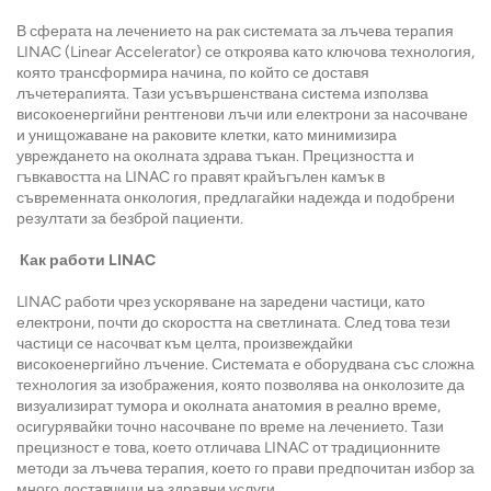
В сферата на лечението на рак системата за лъчева терапия
LINAC (Linear Accelerator) се откроява като ключова технология,
която трансформира начина, по който се доставя
лъчетерапията. Тази усъвършенствана система използва
високоенергийни рентгенови лъчи или електрони за насочване
и унищожаване на раковите клетки, като минимизира
увреждането на околната здрава тъкан. Прецизността и
гъвкавостта на LINAC го правят крайъгълен камък в
съвременната онкология, предлагайки надежда и подобрени
резултати за безброй пациенти.
Как работи LINAC
LINAC работи чрез ускоряване на заредени частици, като
електрони, почти до скоростта на светлината. След това тези
частици се насочват към целта, произвеждайки
високоенергийно лъчение. Системата е оборудвана със сложна
технология за изображения, която позволява на онколозите да
визуализират тумора и околната анатомия в реално време,
осигурявайки точно насочване по време на лечението. Тази
прецизност е това, което отличава LINAC от традиционните
методи за лъчева терапия, което го прави предпочитан избор за
много доставчици на здравни услуги.