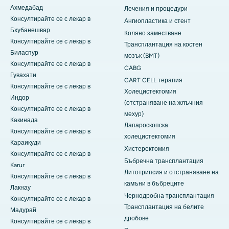
Ахмедабад
Лечения и процедури
Консултирайте се с лекар в
Ангиопластика и стент
Бхубанешвар
Коляно заместване
Консултирайте се с лекар в
Трансплантация на костен
Биласпур
мозък (BMT)
Консултирайте се с лекар в
CABG
Гувахати
CART CELL терапия
Консултирайте се с лекар в
Холецистектомия
Индор
(отстраняване на жлъчния
Консултирайте се с лекар в
мехур)
Какинада
Лапароскопска
Консултирайте се с лекар в
холецистектомия
Караикуди
Хистеректомия
Консултирайте се с лекар в
Бъбречна трансплантация
Karur
Литотрипсия и отстраняване на
Консултирайте се с лекар в
камъни в бъбреците
Лакнау
Чернодробна трансплантация
Консултирайте се с лекар в
Трансплантация на белите
Мадурай
дробове
Консултирайте се с лекар в