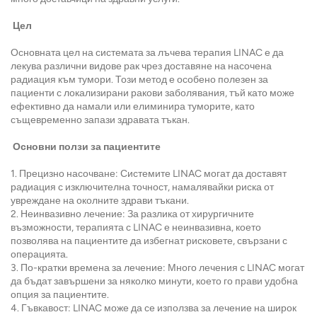
Цел
Основната цел на системата за лъчева терапия LINAC е да
лекува различни видове рак чрез доставяне на насочена
радиация към тумори. Този метод е особено полезен за
пациенти с локализирани ракови заболявания, тъй като може
ефективно да намали или елиминира туморите, като
същевременно запази здравата тъкан.
Основни ползи за пациентите
1. Прецизно насочване: Системите LINAC могат да доставят
радиация с изключителна точност, намалявайки риска от
увреждане на околните здрави тъкани.
2. Неинвазивно лечение: За разлика от хирургичните
възможности, терапията с LINAC е неинвазивна, което
позволява на пациентите да избегнат рисковете, свързани с
операцията.
3. По-кратки времена за лечение: Много лечения с LINAC могат
да бъдат завършени за няколко минути, което го прави удобна
опция за пациентите.
4. Гъвкавост: LINAC може да се използва за лечение на широк