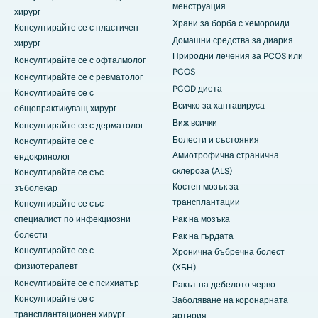
менструация
хирург
Храни за борба с хемороиди
Консултирайте се с пластичен
Домашни средства за диария
хирург
Природни лечения за PCOS или
Консултирайте се с офталмолог
PCOS
Консултирайте се с ревматолог
PCOD диета
Консултирайте се с
Всичко за хантавируса
общопрактикуващ хирург
Виж всички
Консултирайте се с дерматолог
Болести и състояния
Консултирайте се с
Амиотрофична странична
ендокринолог
склероза (ALS)
Консултирайте се със
Костен мозък за
зъболекар
трансплантации
Консултирайте се със
специалист по инфекциозни
Рак на мозъка
болести
Рак на гърдата
Консултирайте се с
Хронична бъбречна болест
физиотерапевт
(ХБН)
Консултирайте се с психиатър
Ракът на дебелото черво
Консултирайте се с
Заболяване на коронарната
трансплантационен хирург
артерия