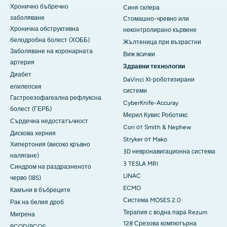
Хронично бъбречно
Синя склера
заболяване
Стомашно-чревно или
Хронична обструктивна
неконтролирано кървене
белодробна болест (ХОББ)
Жълтеница при възрастни
Заболяване на коронарната
Виж всички
артерия
Здравни технологии
Диабет
DaVinci XI-роботизирани
епилепсия
системи
Гастроезофагеална рефлуксна
CyberKnife-Accuray
болест (ГЕРБ)
Мерил Кувис Роботикс
Сърдечна недостатъчност
Cori от Smith & Nephew
Дискова херния
Stryker от Mako
Хипертония (високо кръвно
3D невронавигационна система
налягане)
3 TESLA MRI
Синдром на раздразненото
LINAC
черво (IBS)
ECMO
Камъни в бъбреците
Система MOSES 2.0
Рак на белия дроб
Терапия с водна пара Rezum
Мигрена
128 Срезова компютърна
PCOD/PCOS