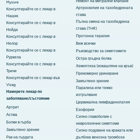
Ремонт на митрални клапани
Mysore
Артроскопия на тазобедрената
Консултирайте се с лекар в
става
Нашик
Пълна смяна на тазобедрена
Консултирайте се с лекар в
става (THR)
Нойда
Протонна терапия
Консултирайте се с лекар в
Нелор
Виж всички
Консултирайте се с лекар в
Ръководство за симптомите
Руркела
Остра гръдна болка
Консултирайте се с лекар в
Хемоптиза (изкашляне на кръв)
Тричи
Прекомерно уриниране
Консултирайте се с лекар във
Замъглено зрение
Vizag
Парализа или тежко
Намерете лекар по
изтръпване
заболяване/състояние
Цервикална лимфаденопатия
Артрит
Езофория
Астма
Силно главоболие с
Болки в гърба
неврологични симптоми
Замъглено зрение
Силно подуване на краката или
Рак на гърдата
дълбока венозна тромбоза