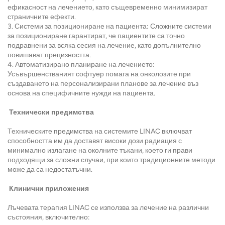
ефикасност на лечението, като същевременно минимизират
страничните ефекти.
3. Системи за позициониране на пациента: Сложните системи
за позициониране гарантират, че пациентите са точно
подравнени за всяка сесия на лечение, като допълнително
повишават прецизността.
4. Автоматизирано планиране на лечението:
Усъвършенстваният софтуер помага на онколозите при
създаването на персонализирани планове за лечение въз
основа на специфичните нужди на пациента.
Технически предимства
Техническите предимства на системите LINAC включват
способността им да доставят високи дози радиация с
минимално излагане на околните тъкани, което ги прави
подходящи за сложни случаи, при които традиционните методи
може да са недостатъчни.
Клинични приложения
Лъчевата терапия LINAC се използва за лечение на различни
състояния, включително: