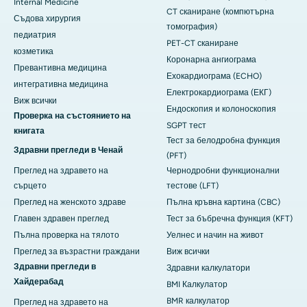
Internal Medicine
CT сканиране (компютърна
Съдова хирургия
томография)
педиатрия
PET-CT сканиране
козметика
Коронарна ангиограма
Превантивна медицина
Ехокардиограма (ECHO)
интегративна медицина
Електрокардиограма (ЕКГ)
Виж всички
Ендоскопия и колоноскопия
Проверка на състоянието на
SGPT тест
книгата
Тест за белодробна функция
Здравни прегледи в Ченай
(PFT)
Преглед на здравето на
Чернодробни функционални
сърцето
тестове (LFT)
Преглед на женското здраве
Пълна кръвна картина (CBC)
Главен здравен преглед
Тест за бъбречна функция (KFT)
Пълна проверка на тялото
Уелнес и начин на живот
Преглед за възрастни граждани
Виж всички
Здравни прегледи в
Здравни калкулатори
Хайдерабад
BMI Калкулатор
BMR калкулатор
Преглед на здравето на