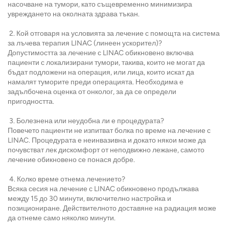
насочване на тумори, като същевременно минимизира
увреждането на околната здрава тъкан.
2. Кой отговаря на условията за лечение с помощта на система
за лъчева терапия LINAC (линеен ускорител)?
Допустимостта за лечение с LINAC обикновено включва
пациенти с локализирани тумори, такива, които не могат да
бъдат подложени на операция, или лица, които искат да
намалят туморите преди операцията. Необходима е
задълбочена оценка от онколог, за да се определи
пригодността.
3. Болезнена или неудобна ли е процедурата?
Повечето пациенти не изпитват болка по време на лечение с
LINAC. Процедурата е неинвазивна и докато някои може да
почувстват лек дискомфорт от неподвижно лежане, самото
лечение обикновено се понася добре.
4. Колко време отнема лечението?
Всяка сесия на лечение с LINAC обикновено продължава
между 15 до 30 минути, включително настройка и
позициониране. Действителното доставяне на радиация може
да отнеме само няколко минути.