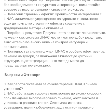
– Неинвазивен характер: Пациентите могат да получат лечение
без необходимост от хирургична интервенция, намалявайки
времето за възстановяване и свързаните рискове.
– Намалени странични ефекти: Прецизността на терапията с
LINAC минимизира увреждането на здравите тъкани, което
води до по-малко странични ефекти в сравнение с
традиционните методи на облъчване.
– Подобрени резултати: Проучванията показват, че пациентите,
лекувани със системи LINAC, често имат по-добри резултати,
включително по-високи нива на контрол на тумора и
преживяемост.
– Пригодност за сложни случаи: LINAC е особено ефективен за
лечение на тумори, разположени в близост до критични
структури, където традиционните методи могат да
представляват по-висок риск.
Въпроси и Отговори
1. Как работи системата за лъчева терапия LINAC (линеен
ускорител)?
LINAC работи, като ускорява електроните до високи скорости,
произвеждайки високоенергийно лъчение, което насочва и
унищожава раковите клетки. Системата използва
усъвършенствани изображения, за да осигури прецизно