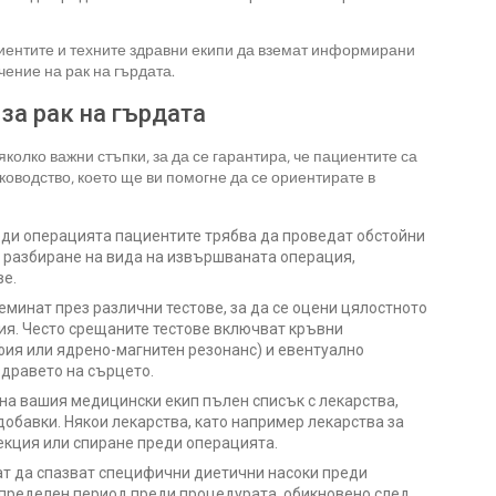
иентите и техните здравни екипи да вземат информирани
ение на рак на гърдата.
 за рак на гърдата
колко важни стъпки, за да се гарантира, че пациентите са
ководство, което ще ви помогне да се ориентирате в
ди операцията пациентите трябва да проведат обстойни
а разбиране на вида на извършваната операция,
ве.
еминат през различни тестове, за да се оцени цялостното
ия. Често срещаните тестове включват кръвни
фия или ядрено-магнитен резонанс) и евентуално
здравето на сърцето.
на вашия медицински екип пълен списък с лекарства,
добавки. Някои лекарства, като например лекарства за
екция или спиране преди операцията.
ат да спазват специфични диетични насоки преди
определен период преди процедурата, обикновено след