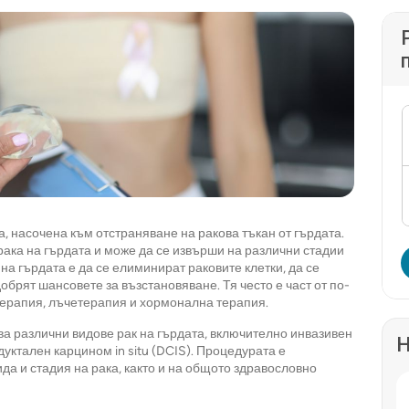
, насочена към отстраняване на ракова тъкан от гърдата.
рака на гърдата и може да се извърши на различни стадии
на гърдата е да се елиминират раковите клетки, да се
обрят шансовете за възстановяване. Тя често е част от по-
терапия, лъчетерапия и хормонална терапия.
ва различни видове рак на гърдата, включително инвазивен
Н
уктален карцином in situ (DCIS). Процедурата е
да и стадия на рака, както и на общото здравословно