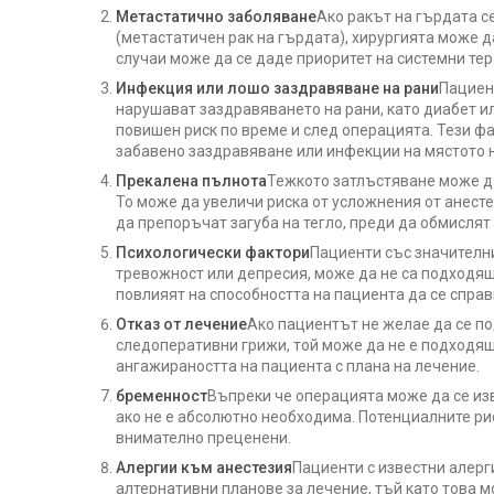
Метастатично заболяване
Ако ракът на гърдата с
(метастатичен рак на гърдата), хирургията може д
случаи може да се даде приоритет на системни те
Инфекция или лошо заздравяване на рани
Пациен
нарушават заздравяването на рани, като диабет и
повишен риск по време и след операцията. Тези ф
забавено заздравяване или инфекции на мястото 
Прекалена пълнота
Тежкото затлъстяване може д
То може да увеличи риска от усложнения от анест
да препоръчат загуба на тегло, преди да обмислят
Психологически фактори
Пациенти със значителни
тревожност или депресия, може да не са подходящ
повлияят на способността на пациента да се справ
Отказ от лечение
Ако пациентът не желае да се п
следоперативни грижи, той може да не е подходящ
ангажираността на пациента с плана на лечение.
бременност
Въпреки че операцията може да се изв
ако не е абсолютно необходима. Потенциалните рис
внимателно преценени.
Алергии към анестезия
Пациенти с известни алерг
алтернативни планове за лечение, тъй като това 