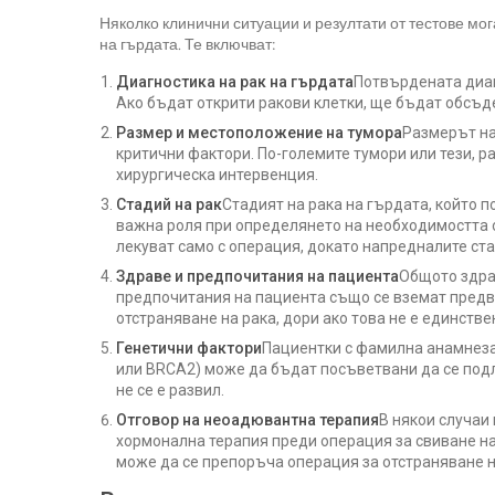
Няколко клинични ситуации и резултати от тестове мог
на гърдата. Те включват:
Диагностика на рак на гърдата
Потвърдената диаг
Ако бъдат открити ракови клетки, ще бъдат обсъд
Размер и местоположение на тумора
Размерът на
критични фактори. По-големите тумори или тези, 
хирургическа интервенция.
Стадий на рак
Стадият на рака на гърдата, който п
важна роля при определянето на необходимостта о
лекуват само с операция, докато напредналите ст
Здраве и предпочитания на пациента
Общото здра
предпочитания на пациента също се вземат предви
отстраняване на рака, дори ако това не е единств
Генетични фактори
Пациентки с фамилна анамнеза 
или BRCA2) може да бъдат посъветвани да се под
не се е развил.
Отговор на неоадювантна терапия
В някои случаи
хормонална терапия преди операция за свиване на
може да се препоръча операция за отстраняване н