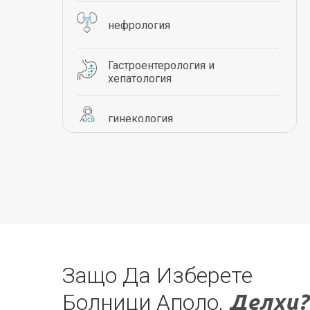
нефрология
Гастроентерология и
хепатология
гинекология
Пулмология
Ортопедия
Урология
Защо Да Изберете
Болници Аполо,
Делхи?
трансплантации