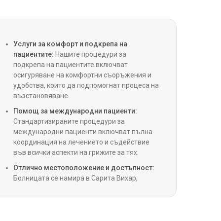
присаждане на коронарен артериален
)
на процедура, ръководена от Impella
Услуги за комфорт и подкрепа на
пациентите:
Нашите процедури за
подкрепа на пациентите включват
аскуларна литотрипсия (ударна вълна)
осигуряване на комфортни съоръжения и
удобства, които да подпомогнат процеса на
възстановяване.
 кардиохирургия
Помощ за международни пациенти:
Стандартизираните процедури за
ия на сърдечна клапа
международни пациенти включват пълна
координация на лечението и съдействие
във всички аспекти на грижите за тях.
устройства за подпомагане на лявата
Отлично местоположение и достъпност:
а)
Болницата се намира в Сарита Вихар,
осигурявайки директна връзка с всички
основни райони на Делхи.
на ресинхронизираща терапия (CRT, CRT-D)