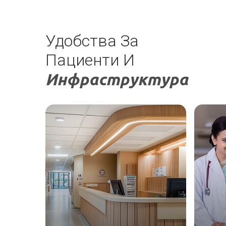
Козметология и пластична
хирургия
Удобства За
Internal Medicine
Пациенти И
Инфраструктура