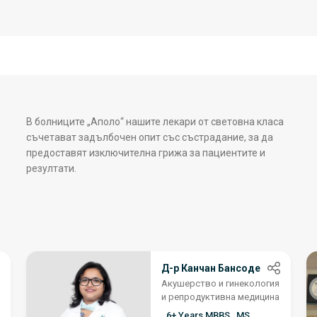
В болниците „Аполо“ нашите лекари от световна класа
съчетават задълбочен опит със състрадание, за да
предоставят изключителна грижа за пациентите и
резултати.
Д-р Канчан Бансоде
Акушерство и гинекология
и репродуктивна медицина
6+ Years MBBS , MS