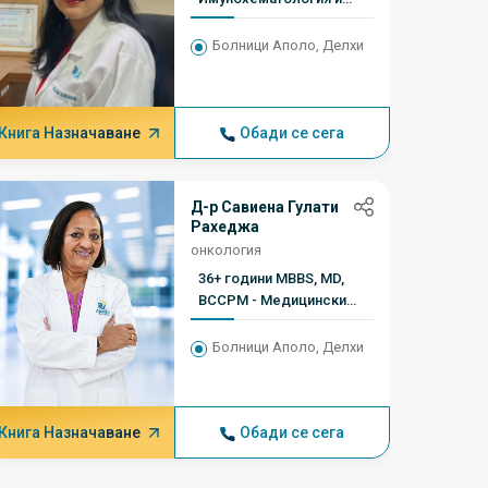
кръвопреливане
(златен медал)
Болници Аполо, Делхи
Книга Назначаване
Обади се сега
Книга Н
Д-р Савиена Гулати
Рахеджа
онкология
36+ години MBBS, MD,
BCCPM - Медицински
колеж Маулана Азад
Болници Аполо, Делхи
Книга Назначаване
Обади се сега
Книга Н