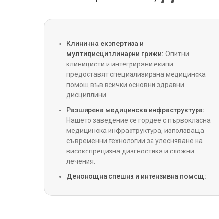
Критична грижа
Клинична експертиза и
мултидисциплинарни грижи:
Опитни
Бариатрична хирургия
клиницисти и интегрирани екипи
предоставят специализирана медицинска
помощ във всички основни здравни
Колоректална хирургия
дисциплини.
Разширена медицинска инфраструктура:
Нашето заведение се гордее с първокласна
Спешна медицина
медицинска инфраструктура, използваща
съвременни технологии за улесняване на
високопрецизна диагностика и сложни
УНГ
лечения.
Денонощна спешна и интензивна помощ:
Спешните, травматологичните и
Педиатрия
интензивните отделения работят 24 часа в
денонощието, допълнени от денонощна
линейка за спешна помощ.