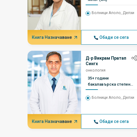
Болници Аполо, Делхи
Книга Назначаване
Обади се сега
Д-р Викрам Пратап
Сингх
онкология
35+ години
бакалавърска степен
по медицина,
магистърска степен,
Болници Аполо, Делхи
член на Английския
университетски
технологичен институт
Книга Назначаване
Обади се сега