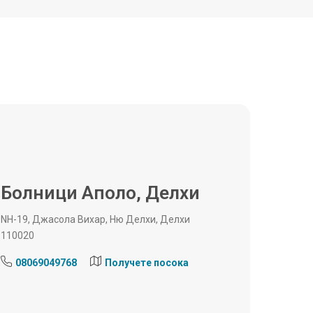
Болници Аполо, Делхи
NH-19, Джасола Вихар, Ню Делхи, Делхи
110020
08069049768
Получете посока