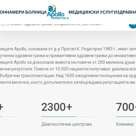
 навигация Делхи
ЛОН
НАМЕРИ БОЛНИЦА
МЕДИЦИНСКИ УСЛУГИ
ЗДРАВН
Търсене
иците Apollo, основани от д-р Пратап К. Реди през 1983 г., имат 
рутинни здравни грижи и превантивни здравни грижи до иновативн
ниците Apollo са докоснали живота на повече от 200 милиона души 
нични резултати. Повече от 10 000 пациенти получават диализа вс
 бъбречни трансплантации. Над 1600 ежедневни посещения на орд
иенти месечно, което допълнително затвърждава репутацията им 
+
2300
+
700
Диагностични центрове
Клиники