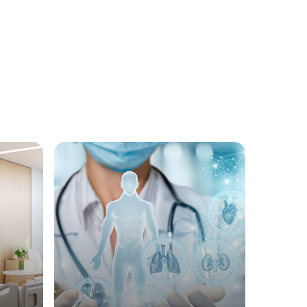
лантация на сърце
 интервенционална кардиология