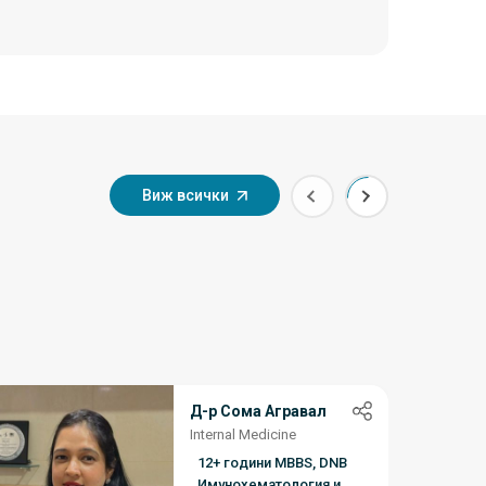
Виж всички
Д-р Сома Агравал
Internal Medicine
12+ години MBBS, DNB
Имунохематология и