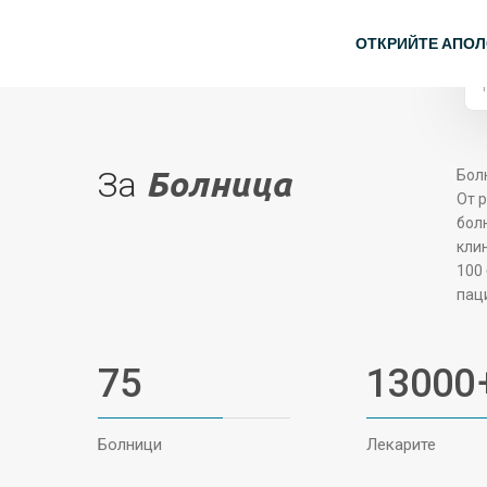
Прескочи на основното съдържание
08069049768
Книга Назначаване
Основна
ОТКРИЙТЕ АПО
За
Болница
Болн
От 
бол
кли
100
пац
75
13000
Болници
Лекарите