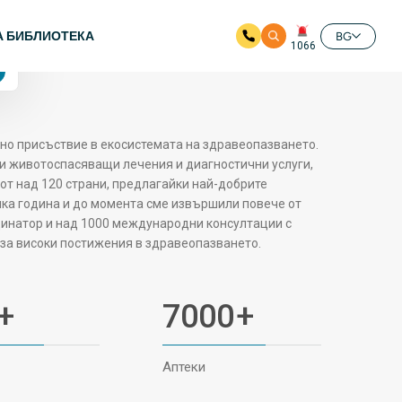
разположени
е
4.7 оценки от Google
А БИБЛИОТЕКА
BG
24/7
1066
силно присъствие в екосистемата на здравеопазването.
и животоспасяващи лечения и диагностични услуги,
от над 120 страни, предлагайки най-добрите
яка година и до момента сме извършили повече от
инатор и над 1000 международни консултации с
за високи постижения в здравеопазването.
+
7000
+
Аптеки