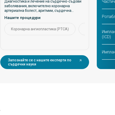
Частич
Диагностика и лечение на сърдечно-съдови
заболявания, включително коронарна
артериална болест, аритмии, сърдечна
недостатъчност и хипертония. Фокусира се
Ротабл
Нашите процедури
върху превантивни грижи, интервенционни
процедури и дългосрочно управление на
сърдечно-съдовото здраве.
Коронарна ангиопластика (PTCA)
CABG (присаждан
Имплан
(ICD)
Имплан
Запознайте се с нашите експерти по
сърдечни науки
TAVI/T
на аор
MitraCl
Роботи