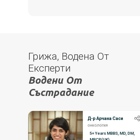
Грижа, Водена От
Експерти
Водени От
Състрадание
Д-р Арчана Саси
онкология
5+ Years MBBS, MD, DM,
MRCP(UK)