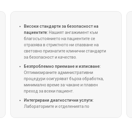
CABG (
байпас
Сърдеч
Високи стандарти за безопасност на
пациентите:
Нашият ангажимент към
благосъстоянието на пациентите се
Интрав
отразява в стриктното ни спазване на
световно признатите клинични стандарти
за безопасност и качество.
Детска
Безпроблемно приемане и изписване:
Оптимизираните административни
Операц
процедури осигуряват бърза обработка,
минимално време за чакане и плавен
преход за всеки пациент.
LVAD (
Интегрирани диагностични услуги:
камер
Лабораториите и отделенията по
радиология на място предоставят
незабавни резултати, осигурявайки на
Сърдеч
клиничните екипи пълна диагностична
интеграция.