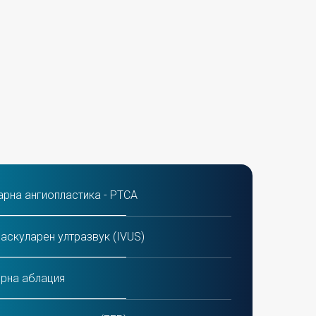
рна ангиопластика - PTCA
аскуларен ултразвук (IVUS)
рна аблация