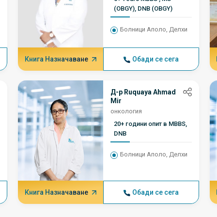
(OBGY), DNB (OBGY)
Болници Аполо, Делхи
Книга Назначаване
Обади се сега
Д-р Ruquaya Ahmad
Mir
онкология
20+ години опит в MBBS,
DNB
Болници Аполо, Делхи
Книга Назначаване
Обади се сега