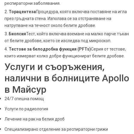
респираторни заболявания.
2.
Торацентеза
Процедура, която включва поставяне на игла
през гръдната стена. Използва се за отстраняване на
натрупване на течност около белите дробове.
3.
Биопсия
Тест, който включва вземане на малко парче тъкан
от белите дробове, което се изследва под микроскоп.
4.
Тестове за белодробна функция (PFTs)
Серия от тестове,
които измерват колко добре функционират белите дробове.
Услуги и съоръжения,
налични в болниците Apollo
в Майсур
24/7 спешна помощ
Услуги по радиология
Лечение на рак на белия дроб
Специализирано отделение за респираторни грижи