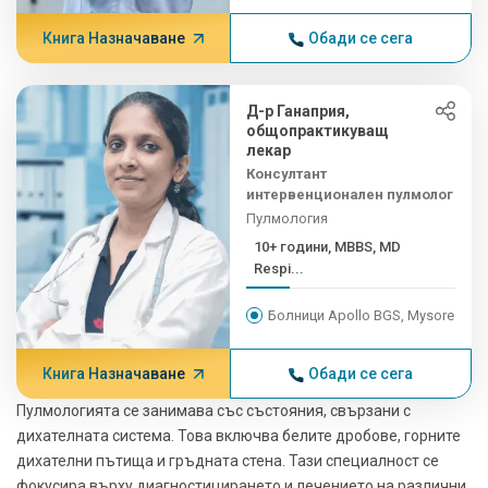
Книга Назначаване
Обади се сега
Д-р Ганаприя,
общопрактикуващ
лекар
Консултант
интервенционален пулмолог
Пулмология
10+ години, MBBS, MD
Respi...
Болници Apollo BGS, Mysore
Книга Назначаване
Обади се сега
Пулмологията се занимава със състояния, свързани с
дихателната система. Това включва белите дробове, горните
дихателни пътища и гръдната стена. Тази специалност се
фокусира върху диагностицирането и лечението на различни