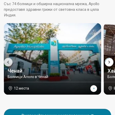
Със 74 болници и обширна национална мрежа, Apollo
предоставя здравни грижи от световна класа в цяла
Индия.
Ченай
Ха
Болници Аполо в Ченай
Бол
12 места