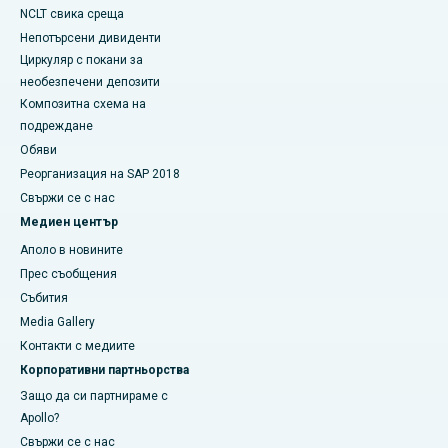
NCLT свика среща
Непотърсени дивиденти
Циркуляр с покани за
необезпечени депозити
Композитна схема на
подреждане
Обяви
Реорганизация на SAP 2018
Свържи се с нас
Медиен център
Аполо в новините
Прес съобщения
Събития
Media Gallery
​​​​​Контакти с медиите
Корпоративни партньорства
Защо да си партнираме с
Apollo?
Свържи се с нас