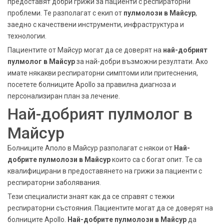
предоставят добри грижи за пациенти с респираторни
проблеми. Те разполагат с екип от
пулмолози в Майсур
,
заедно с качествени инструменти, инфраструктура и
технологии.
Пациентите от Майсур могат да се доверят на
най-добрият
пулмолог в Майсур
за най-добри възможни резултати. Ако
имате някакви респираторни симптоми или притеснения,
посетете болниците Apollo за правилна диагноза и
персонализиран план за лечение.
Най-добрият пулмолог в
Майсур
Болниците Аполо в Майсур разполагат с някои от
Най-
добрите пулмолози в Майсур
които са с богат опит. Те са
квалифицирани в предоставянето на грижи за пациенти с
респираторни заболявания.
Тези специалисти знаят как да се справят с тежки
респираторни състояния. Пациентите могат да се доверят на
болниците Apollo.
Най-добрите пулмолози в Майсур
да