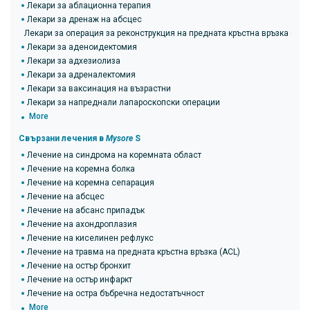
Лекари за аблационна терапия
Лекари за дренаж на абсцес
Лекари за операция за реконструкция на предната кръстна връзка (ACL
Лекари за аденоидектомия
Лекари за адхезиолиза
Лекари за адреналектомия
Лекари за ваксинация на възрастни
Лекари за напреднали лапароскопски операции
More
Свързани лечения в
Mysore
S
Лечение на синдрома на коремната област
Лечение на коремна болка
Лечение на коремна сепарация
Лечение на абсцес
Лечение на абсанс припадък
Лечение на ахондроплазия
Лечение на киселинен рефлукс
Лечение на травма на предната кръстна връзка (ACL)
Лечение на остър бронхит
Лечение на остър инфаркт
Лечение на остра бъбречна недостатъчност
More