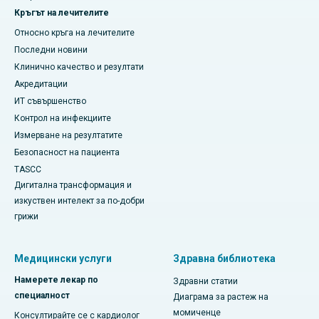
Кръгът на лечителите
Относно кръга на лечителите
Последни новини
Клинично качество и резултати
Акредитации
ИТ съвършенство
Контрол на инфекциите
Измерване на резултатите
Безопасност на пациента
TASCC
Дигитална трансформация и
изкуствен интелект за по-добри
грижи
Медицински услуги
Здравна библиотека
Намерете лекар по
Здравни статии
специалност
Диаграма за растеж на
момиченце
Консултирайте се с кардиолог