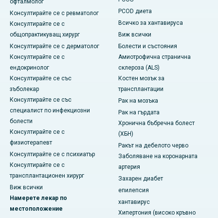
офталмолог
PCOD диета
Консултирайте се с ревматолог
Всичко за хантавируса
Консултирайте се с
общопрактикуващ хирург
Виж всички
Консултирайте се с дерматолог
Болести и състояния
Консултирайте се с
Амиотрофична странична
ендокринолог
склероза (ALS)
Консултирайте се със
Костен мозък за
зъболекар
трансплантации
Консултирайте се със
Рак на мозъка
специалист по инфекциозни
Рак на гърдата
болести
Хронична бъбречна болест
Консултирайте се с
(ХБН)
физиотерапевт
Ракът на дебелото черво
Консултирайте се с психиатър
Заболяване на коронарната
Консултирайте се с
артерия
трансплантационен хирург
Захарен диабет
Виж всички
епилепсия
Намерете лекар по
хантавирус
местоположение
Хипертония (високо кръвно