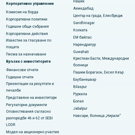
Нашик
Най-добрата болница в Subhash Nagar Road, Каримнагар
Корпоративно управление
Ахмедабад
Комисии на борда
Най-добрата болница в Манагари, Караикуди
Център на града, Елисбридж
Корпоративни политики
Gandhinagar
Най-добрата болница в Арепали, Варангал
Годишни общи събрания
Колката
Корпоративни действия
EM байпас
Най-добрата болница в колония Арера, Бхопал
Известие за гласуване по
Нарендрапур
пощата
Най-добрата болница в Джаянагар, Бангалор
Guwahati
Писма за назначаване
Кристиан Басти, Международни
Връзки с инвеститорите
Най-добрата болница в КК Нагар, Мадурай
болници
Финансови отчети
Пашим Борагаон, Ексел Кеър
Най-добрата болница в Ramji Nagar, Nellore
Годишни отчети
Бхубанешвар
Презентации за резултати и
Най-добрата болница в Сектор-19, Руркела
Bilaspur
печалби
Руркела
Представяне на инвеститори
Най-добрата болница в Суаргейт, Пуна
Бопал
Регулаторни документи
Jabalpur
Най-добрата болница за жени с рак в Южен Делхи
Оповестявания съгласно
Навсари, болница „Нирали“
разпоредби 46 и 62 от SEBI
LODR
Модел на акционерно участие