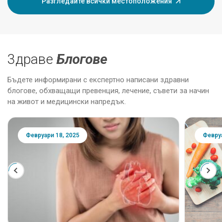
Разгледайте всички местоположения
3драве
Блогове
Бъдете информирани с експертно написани здравни
блогове, обхващащи превенция, лечение, съвети за начин
на живот и медицински напредък.
Февруари 18, 2025
Февруа