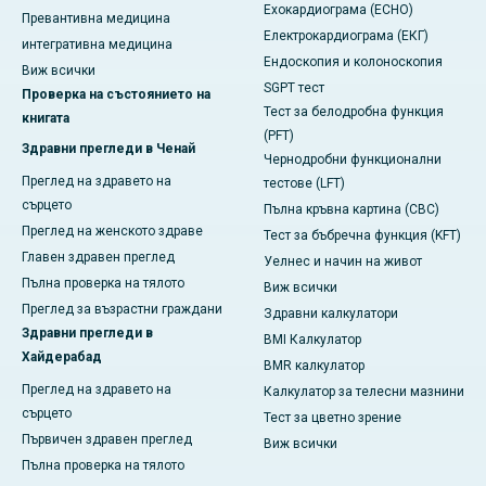
Ехокардиограма (ECHO)
Превантивна медицина
Електрокардиограма (ЕКГ)
интегративна медицина
Ендоскопия и колоноскопия
Виж всички
SGPT тест
Проверка на състоянието на
Тест за белодробна функция
книгата
(PFT)
Здравни прегледи в Ченай
Чернодробни функционални
Преглед на здравето на
тестове (LFT)
сърцето
Пълна кръвна картина (CBC)
Преглед на женското здраве
Тест за бъбречна функция (KFT)
Главен здравен преглед
Уелнес и начин на живот
Пълна проверка на тялото
Виж всички
Преглед за възрастни граждани
Здравни калкулатори
Здравни прегледи в
BMI Калкулатор
Хайдерабад
BMR калкулатор
Преглед на здравето на
Калкулатор за телесни мазнини
сърцето
Тест за цветно зрение
Първичен здравен преглед
Виж всички
Пълна проверка на тялото