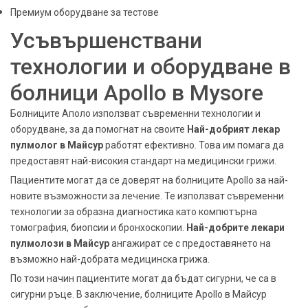
Премиум оборудване за тестове
Усъвършенствани
технологии и оборудване в
болници Apollo в Mysore
Болниците Аполо използват съвременни технологии и
оборудване, за да помогнат на своите
Най-добрият лекар
пулмолог в Майсур
работят ефективно. Това им помага да
предоставят най-високия стандарт на медицински грижи.
Пациентите могат да се доверят на болниците Apollo за най-
новите възможности за лечение. Те използват съвременни
технологии за образна диагностика като компютърна
томография, биопсии и бронхоскопии.
Най-добрите лекари
пулмолози в Майсур
ангажират се с предоставянето на
възможно най-добрата медицинска грижа.
По този начин пациентите могат да бъдат сигурни, че са в
сигурни ръце. В заключение, болниците Apollo в Майсур