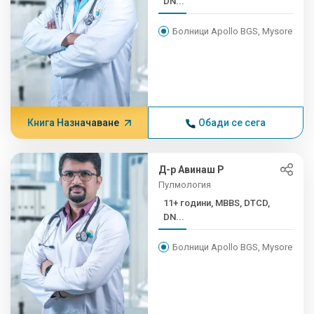
DN...
Болници Apollo BGS, Mysore
Книга Назначаване
Обади се сега
Д-р Авинаш Р
Пулмология
11+ години, MBBS, DTCD,
DN...
Болници Apollo BGS, Mysore