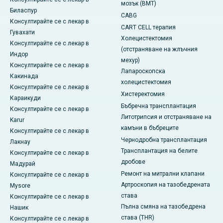
мозък (BMT)
Биласпур
CABG
Консултирайте се с лекар в
CART CELL терапия
Гувахати
Холецистектомия
Консултирайте се с лекар в
(отстраняване на жлъчния
Индор
мехур)
Консултирайте се с лекар в
Лапароскопска
Какинада
холецистектомия
Консултирайте се с лекар в
Хистеректомия
Караикуди
Бъбречна трансплантация
Консултирайте се с лекар в
Литотрипсия и отстраняване на
Karur
камъни в бъбреците
Консултирайте се с лекар в
Чернодробна трансплантация
Лакнау
Трансплантация на белите
Консултирайте се с лекар в
дробове
Мадурай
Ремонт на митрални клапани
Консултирайте се с лекар в
Артроскопия на тазобедрената
Mysore
става
Консултирайте се с лекар в
Пълна смяна на тазобедрена
Нашик
става (THR)
Консултирайте се с лекар в