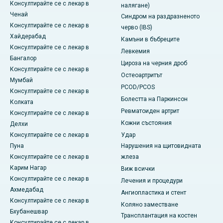
Консултирайте се с лекар в
налягане)
Ченай
Синдром на раздразненото
Консултирайте се с лекар в
черво (IBS)
Хайдерабад
Камъни в бъбреците
Консултирайте се с лекар в
Левкемия
Бангалор
Цироза на черния дроб
Консултирайте се с лекар в
Остеоартритът
Мумбай
PCOD/PCOS
Консултирайте се с лекар в
Болестта на Паркинсон
Колката
Ревматоиден артрит
Консултирайте се с лекар в
Кожни състояния
Делхи
Консултирайте се с лекар в
Удар
Пуна
Нарушения на щитовидната
Консултирайте се с лекар в
жлеза
Карим Нагар
Виж всички
Консултирайте се с лекар в
Лечения и процедури
Ахмедабад
Ангиопластика и стент
Консултирайте се с лекар в
Коляно заместване
Бхубанешвар
Трансплантация на костен
Консултирайте се с лекар в