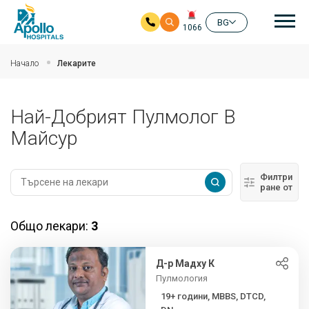
Ос
BG
1066
Прескочи на основното съдържание
Начало
Лекарите
Най-Добрият Пулмолог В
Майсур
Филтри
ране от
Общо лекари:
3
Д-р Мадху К
Пулмология
19+ години, MBBS, DTCD,