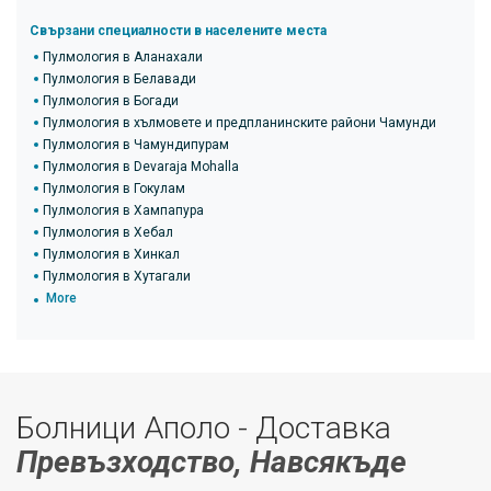
Свързани специалности в населените места
Пулмология в Аланахали
Пулмология в Белавади
Пулмология в Богади
Пулмология в хълмовете и предпланинските райони Чамунди
Пулмология в Чамундипурам
Пулмология в Devaraja Mohalla
Пулмология в Гокулам
Пулмология в Хампапура
Пулмология в Хебал
Пулмология в Хинкал
Пулмология в Хутагали
More
Болници Аполо - Доставка
Превъзходство, Навсякъде