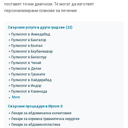
поставят точни диагнози. Те могат да изготвят
персонализирани планове за лечение.
Свързани услуги в други градове (22)
Пулмолог в Ахмедабад
Пулмолог в Бангалор
Пулмолог в Бхопал
Пулмолог в Бхубанешвар
Пулмолог в Биласпур
Пулмолог в Ченай
Пулмолог в Делхи
Пулмолог в Гувахати
Пулмолог в Хайдерабад
Пулмолог в Индор
Пулмолог в Какинада
More
Свързани процедури в
Mysore
S
Лекари за абдоминална колектомия
Лекари за коремна травматична хирургия
Лекари за абдоминопластика