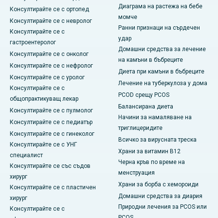
Диаграма на растежа на бебе
Консултирайте се с ортопед
момче
Консултирайте се с невролог
Ранни признаци на сърдечен
Консултирайте се с
удар
гастроентеролог
Домашни средства за лечение
Консултирайте се с онколог
на камъни в бъбреците
Консултирайте се с нефролог
Диета при камъни в бъбреците
Консултирайте се с уролог
Лечение на туберкулоза у дома
Консултирайте се с
PCOD срещу PCOS
общопрактикуващ лекар
Балансирана диета
Консултирайте се с пулмолог
Начини за намаляване на
Консултирайте се с педиатър
триглицеридите
Консултирайте се с гинеколог
Всичко за вирусната треска
Консултирайте се с УНГ
Храни за витамин B12
специалист
Черна кръв по време на
Консултирайте се със съдов
менструация
хирург
Храни за борба с хемороиди
Консултирайте се с пластичен
Домашни средства за диария
хирург
Природни лечения за PCOS или
Консултирайте се с
PCOS