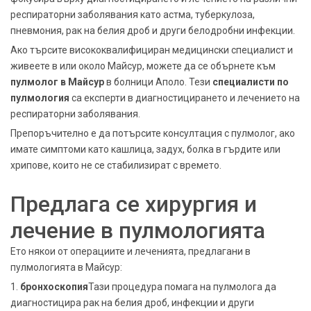
респираторни заболявания като астма, туберкулоза,
пневмония, рак на белия дроб и други белодробни инфекции.
Ако търсите висококвалифициран медицински специалист и
живеете в или около Майсур, можете да се обърнете към
пулмолог в Майсур
в болници Аполо. Тези
специалисти по
пулмология
са експерти в диагностицирането и лечението на
респираторни заболявания.
Препоръчително е да потърсите консултация с пулмолог, ако
имате симптоми като кашлица, задух, болка в гърдите или
хрипове, които не се стабилизират с времето.
Предлага се хирургия и
лечение в пулмологията
Ето някои от операциите и леченията, предлагани в
пулмологията в Майсур:
1.
бронхоскопия
Тази процедура помага на пулмолога да
диагностицира рак на белия дроб, инфекции и други