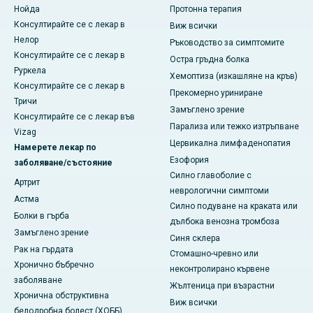
Нойда
Протонна терапия
Консултирайте се с лекар в
Виж всички
Нелор
Ръководство за симптомите
Консултирайте се с лекар в
Остра гръдна болка
Руркела
Хемоптиза (изкашляне на кръв)
Консултирайте се с лекар в
Прекомерно уриниране
Тричи
Замъглено зрение
Консултирайте се с лекар във
Парализа или тежко изтръпване
Vizag
Цервикална лимфаденопатия
Намерете лекар по
Езофория
заболяване/състояние
Силно главоболие с
Артрит
неврологични симптоми
Астма
Силно подуване на краката или
Болки в гърба
дълбока венозна тромбоза
Замъглено зрение
Синя склера
Рак на гърдата
Стомашно-чревно или
Хронично бъбречно
неконтролирано кървене
заболяване
Жълтеница при възрастни
Хронична обструктивна
Виж всички
белодробна болест (ХОББ)