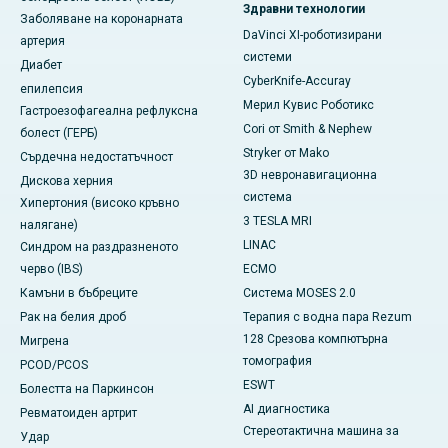
Здравни технологии
Заболяване на коронарната
DaVinci XI-роботизирани
артерия
системи
Диабет
CyberKnife-Accuray
епилепсия
Мерил Кувис Роботикс
Гастроезофагеална рефлуксна
Cori от Smith & Nephew
болест (ГЕРБ)
Stryker от Mako
Сърдечна недостатъчност
3D невронавигационна
Дискова херния
система
Хипертония (високо кръвно
3 TESLA MRI
налягане)
LINAC
Синдром на раздразненото
черво (IBS)
ECMO
Камъни в бъбреците
Система MOSES 2.0
Рак на белия дроб
Терапия с водна пара Rezum
128 Срезова компютърна
Мигрена
томография
PCOD/PCOS
ESWT
Болестта на Паркинсон
AI диагностика
Ревматоиден артрит
Стереотактична машина за
Удар