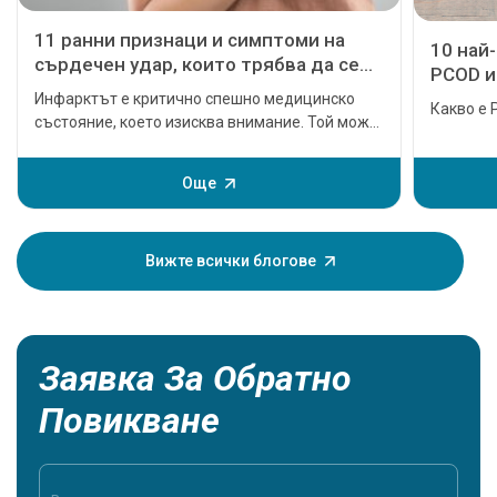
11 ранни признаци и симптоми на
10 най
сърдечен удар, които трябва да се
PCOD и
приемат сериозно
Инфарктът е критично спешно медицинско
Какво е 
състояние, което изисква внимание. Той може
да доведе до тежки сърдечни проблеми или
дори смърт, ако не се лекува своевременно.
Още
Но преди да настъпи основният сърдечен
инцидент, той дава някои признаци и
симптоми на инфаркт. Разбирането на тези
Вижте всички блогове
симптоми може да помогне на вас и вашия
близък да останете в безопасност, така че е
жизненоважно да сте запознати с тях.
Заявка За Обратно
Повикване