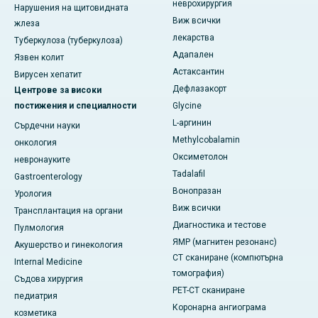
неврохирургия
Нарушения на щитовидната
Виж всички
жлеза
лекарства
Туберкулоза (туберкулоза)
Адапален
Язвен колит
Астаксантин
Вирусен хепатит
Дефлазакорт
Центрове за високи
постижения и специалности
Glycine
L-аргинин
Сърдечни науки
Methylcobalamin
онкология
Оксиметолон
невронауките
Tadalafil
Gastroenterology
Вонопразан
Урология
Виж всички
Трансплантация на органи
Диагностика и тестове
Пулмология
ЯМР (магнитен резонанс)
Акушерство и гинекология
CT сканиране (компютърна
Internal Medicine
томография)
Съдова хирургия
PET-CT сканиране
педиатрия
Коронарна ангиограма
козметика