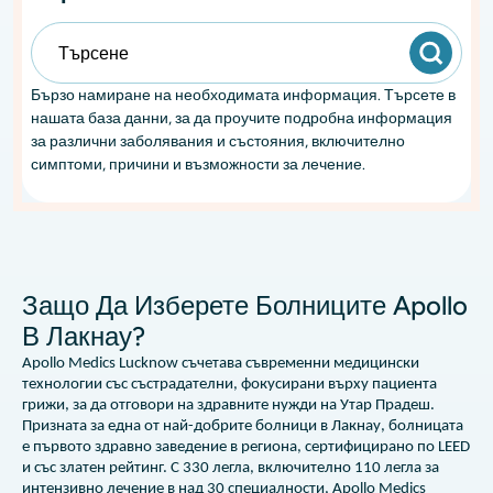
Бързо намиране на необходимата информация. Търсете в
нашата база данни, за да проучите подробна информация
за различни заболявания и състояния, включително
симптоми, причини и възможности за лечение.
Защо Да Изберете Болниците Apollo
В Лакнау?
Apollo Medics Lucknow съчетава съвременни медицински
технологии със състрадателни, фокусирани върху пациента
грижи, за да отговори на здравните нужди на Утар Прадеш.
Призната за една от най-добрите болници в Лакнау, болницата
е първото здравно заведение в региона, сертифицирано по LEED
и със златен рейтинг. С 330 легла, включително 110 легла за
интензивно лечение в над 30 специалности, Apollo Medics