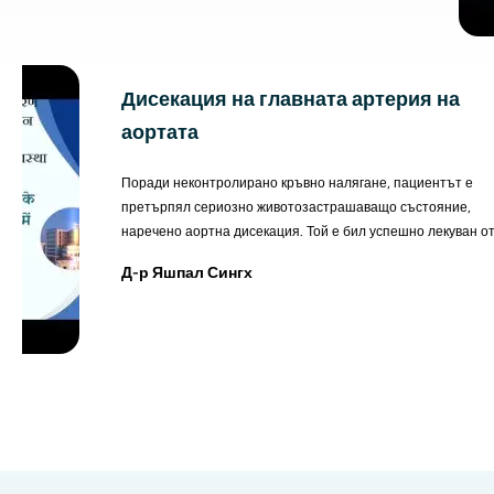
претърпял роботизирана операция за смяна на коляното и
днес е напълно без болка, ходи удобно и се наслаждава на
ежедневието си както преди.
Дисекация на главната артерия на
аортата
Поради неконтролирано кръвно налягане, пациентът е
претърпял сериозно животозастрашаващо състояние,
наречено аортна дисекация. Той е бил успешно лекуван от
д-р Яшпал Сингх в болница „Аполо“ в Лакнау и сега е
Д-р Яшпал Сингх
напълно здрав.