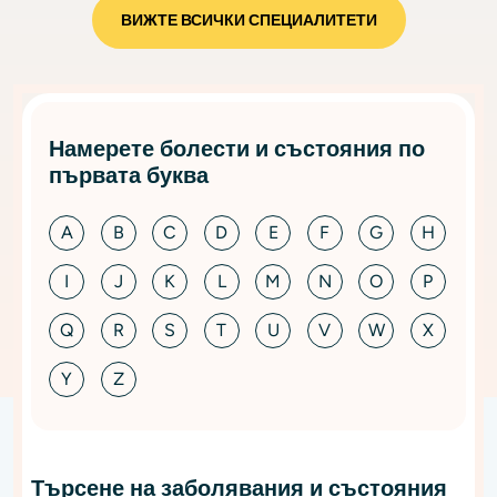
ВИЖТЕ ВСИЧКИ СПЕЦИАЛИТЕТИ
Намерете болести и състояния по
първата буква
A
B
C
D
E
F
G
H
I
J
K
L
M
N
O
P
Q
R
S
T
U
V
W
X
Y
Z
Търсене на заболявания и състояния