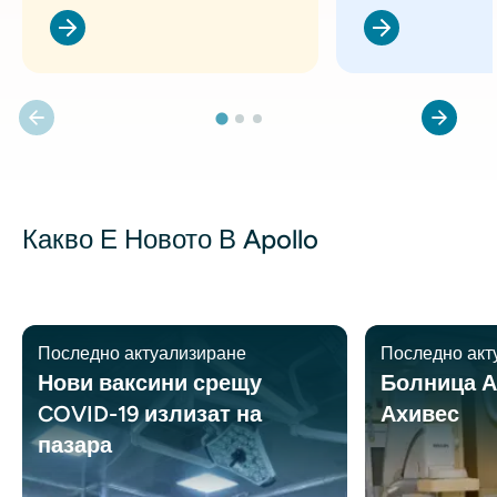
Какво Е Новото В Apollo
Последно актуализиране
Последно акт
Нови ваксини срещу
Болница А
COVID-19 излизат на
Ахивес
пазара