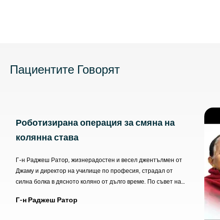
Пациентите Говорят
Роботизирана операция за смяна на
колянна става
Г-н Раджеш Ратор, жизнерадостен и весел джентълмен от
Джаму и директор на училище по професия, страдал от
силна болка в дясното коляно от дълго време. По съвет на
роднина той посетил болница „Аполо“ в Лакнау, където се
Г-н Раджеш Ратор
консултирал с д-р Санджай Кумар Шривастава
(председател – Ортопедия и смяна на стави). Той успешно