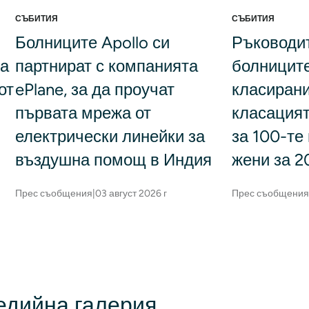
СЪБИТИЯ
СЪБИТИЯ
Болниците Apollo си
Ръководи
на
партнират с компанията
болниците
от
ePlane, за да проучат
класирани
първата мрежа от
класацият
електрически линейки за
за 100-те
въздушна помощ в Индия
жени за 20
Прес съобщения
|
03 август 2026 г
Прес съобщения
едийна галерия