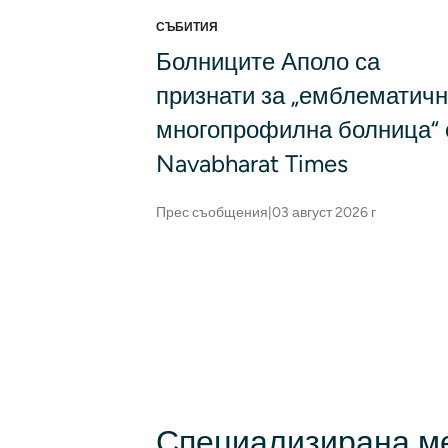
СЪБИТИЯ
Болниците Аполо са
признати за „емблематич
многопрофилна болница“ 
Navabharat Times
Прес съобщения
|
03 август 2026 г
Номериране на страници
Специализирана м