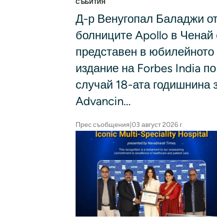
СЪБИТИЯ
Д-р Венугопал Баладжи о
болниците Apollo в Ченай 
представен в юбилейното
издание на Forbes India по
случай 18-ата годишнина 
Advancin...
Прес съобщения
|
03 август 2026 г