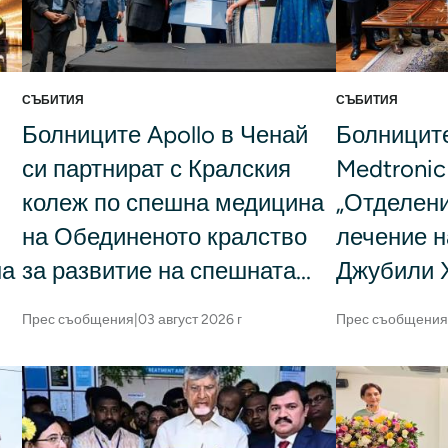
СЪБИТИЯ
СЪБИТИЯ
Болниците Apollo в Ченай
Болниците
си партнират с Кралския
Medtronic
колеж по спешна медицина
„Отделени
на Обединеното кралство
лечение н
на
за развитие на спешната...
Джубили 
Прес съобщения
|
03 август 2026 г
Прес съобщения