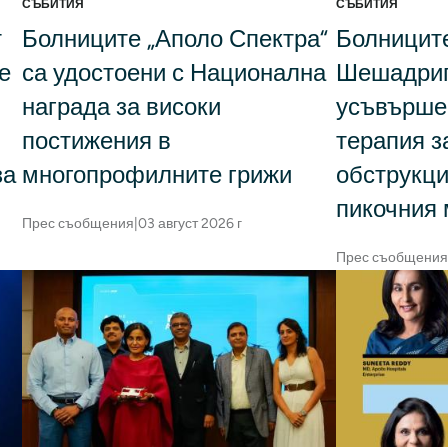
СЪБИТИЯ
СЪБИТИЯ
т
Болниците „Аполо Спектра“
Болниците
е
са удостоени с Национална
Шешадрип
награда за високи
усъвърше
постижения в
терапия з
за
многопрофилните грижи
обструкци
пикочния м
Прес съобщения
|
03 август 2026 г
Прес съобщения