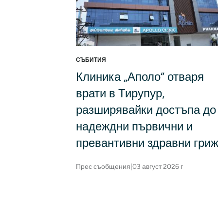
СЪБИТИЯ
Клиника „Аполо“ отваря
врати в Тирупур,
разширявайки достъпа до
надеждни първични и
превантивни здравни гри
Прес съобщения
|
03 август 2026 г
Номериране на страници