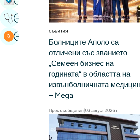
Изображение
Получете Експертно Мнение
СЪБИТИЯ
Изображение
Търсене
Болниците Аполо са
отличени със званието
„Семеен бизнес на
годината“ в областта на
извънболничната медици
– Mega
Прес съобщения
|
03 август 2026 г