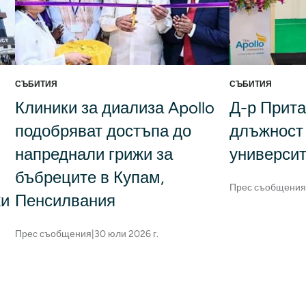
СЪБИТИЯ
СЪБИТИЯ
Клиники за диализа Apollo
Д-р Прита
подобряват достъпа до
длъжност 
напреднали грижи за
университ
бъбреците в Купам,
Прес съобщения
жи
Пенсилвания
Прес съобщения
|
30 юли 2026 г.