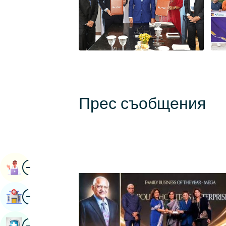
Прес съобщения
Изображение
Книга Назначаване
Изображение
Намери Болница
Изображение
Резервирайте Здравен Преглед