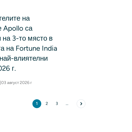
телите на
 Apollo са
 на 3-то място в
а на Fortune India
 най-влиятелни
26 г.
|
03 август 2026 г
1
2
3
...
Текуща страница
страница
страница
Следваща страница