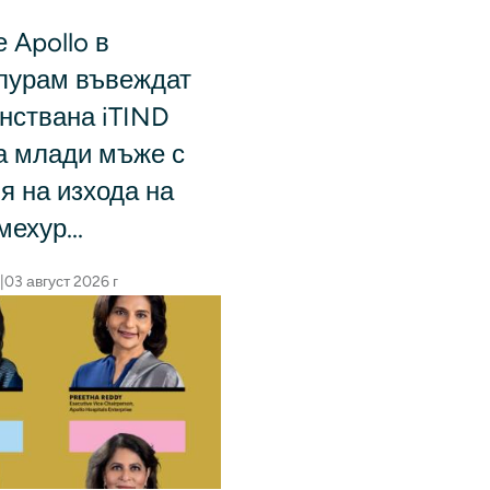
 Apollo в
урам въвеждат
нствана iTIND
а млади мъже с
я на изхода на
ехур...
|
03 август 2026 г