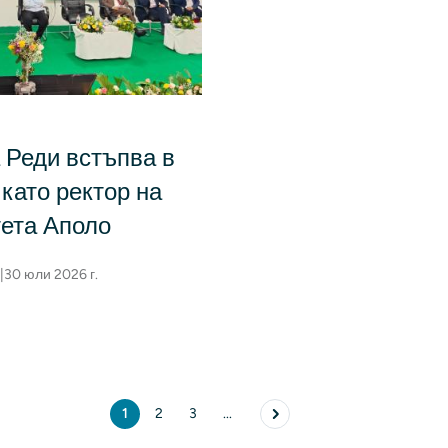
 Реди встъпва в
като ректор на
ета Аполо
|
30 юли 2026 г.
1
2
3
...
Текуща страница
страница
страница
Следваща страница