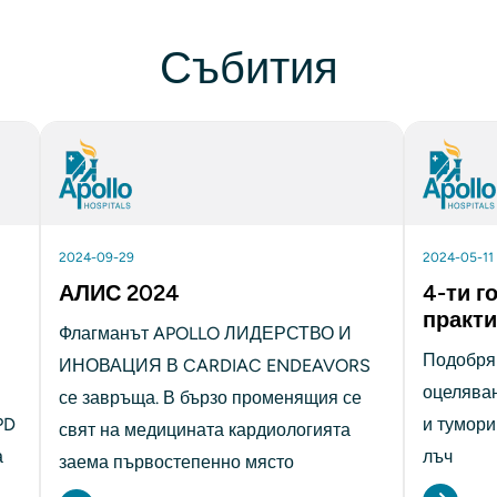
Събития
2024-09-29
2024-05-11
АЛИС 2024
4-ти г
практи
Флагманът APOLLO ЛИДЕРСТВО И 
Подобряв
ИНОВАЦИЯ В CARDIAC ENDEAVORS 
оцеляван
се завръща. В бързо променящия се 
D 
и тумори
свят на медицината кардиологията 
 
лъч
заема първостепенно място