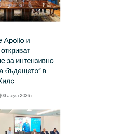
 Apollo и
 откриват
е за интензивно
а бъдещето“ в
Хилс
|
03 август 2026 г