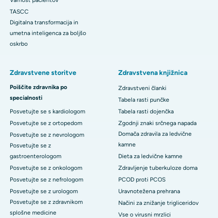
Varnost pacientov
TASCC
Digitalna transformacija in
umetna inteligenca za boljšo
oskrbo
Zdravstvene storitve
Zdravstvena knjižnica
Poiščite zdravnika po
Zdravstveni članki
specialnosti
Tabela rasti punčke
Posvetujte se s kardiologom
Tabela rasti dojenčka
Posvetujte se z ortopedom
Zgodnji znaki srčnega napada
Domača zdravila za ledvične
Posvetujte se z nevrologom
kamne
Posvetujte se z
gastroenterologom
Dieta za ledvične kamne
Posvetujte se z onkologom
Zdravljenje tuberkuloze doma
Posvetujte se z nefrologom
PCOD proti PCOS
Posvetujte se z urologom
Uravnotežena prehrana
Posvetujte se z zdravnikom
Načini za znižanje trigliceridov
splošne medicine
Vse o virusni mrzlici