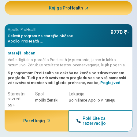
Knjiga ProHealth
Apollo ProHealth
9770 ₹ /-
Celovit program za starejše občane
Apollo ProHealth ...
Starejši občan
Vaše digitalno poročilo ProHealth je preprosto, jasno in lahko
razumljivo. Združuje rezultate testov, ocene tveganja, ki jih poganja
umetna inteligenca, in zdravnikovo razlago.
S programom ProHealth se oskrba ne konča po zdravstvenem
pregledu. Tudi po zdravstvenem pregledu vas bo vaš namenski
zdravstveni mentor vodil glede prehrane, vadbe,
Poglej več
Starostni
Spol
Lokacija
razred
moški ženski
Bolnišnice Apollo v Puneju
65 +
Pokličite za
Paket knjig
rezervacijo