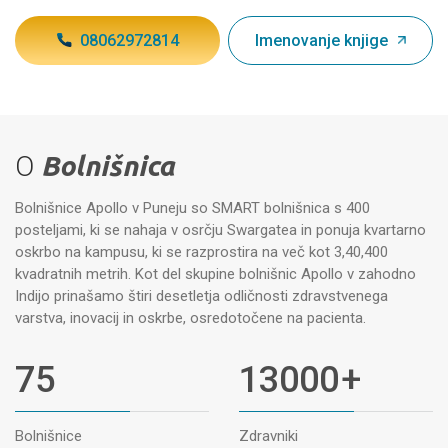
08062972814
Imenovanje knjige
O
Bolnišnica
Bolnišnice Apollo v Puneju so SMART bolnišnica s 400
posteljami, ki se nahaja v osrčju Swargatea in ponuja kvartarno
oskrbo na kampusu, ki se razprostira na več kot 3,40,400
kvadratnih metrih. Kot del skupine bolnišnic Apollo v zahodno
Indijo prinašamo štiri desetletja odličnosti zdravstvenega
varstva, inovacij in oskrbe, osredotočene na pacienta.
75
13000
+
Bolnišnice
Zdravniki