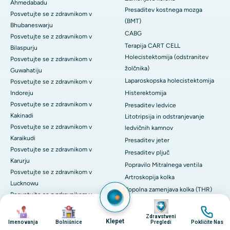
Ahmedabadu
Presaditev kostnega mozga
Posvetujte se z zdravnikom v
(BMT)
Bhubaneswarju
CABG
Posvetujte se z zdravnikom v
Terapija CART CELL
Bilaspurju
Holecistektomija (odstranitev
Posvetujte se z zdravnikom v
žolčnika)
Guwahatiju
Laparoskopska holecistektomija
Posvetujte se z zdravnikom v
Indoreju
Histerektomija
Posvetujte se z zdravnikom v
Presaditev ledvice
Kakinadi
Litotripsija in odstranjevanje
Posvetujte se z zdravnikom v
ledvičnih kamnov
Karaikudi
Presaditev jeter
Posvetujte se z zdravnikom v
Presaditev pljuč
Karurju
Popravilo Mitralnega ventila
Posvetujte se z zdravnikom v
Artroskopija kolka
Lucknowu
Popolna zamenjava kolka (THR)
Posvetujte se z zdravnikom v
Protonska terapija
Image
Maduraju
Image
Image
Image
Poglej vse
Zdravstveni
Posvetujte se z zdravnikom v
Klepet
Imenovanja
Bolnišnice
Pregledi
Pokličite Nas
Vodnik po simptomih
Mysoreju