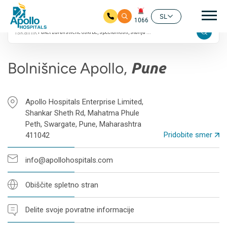
24/7
Gla
4.7 ocen na Googlu
SL
1066
Iskalnik
Preskoči na glavno vsebino
Bolnišnice Apollo,
Pune
Apollo Hospitals Enterprise Limited,
Shankar Sheth Rd, Mahatma Phule
Peth, Swargate, Pune, Maharashtra
Pridobite smer
411042
info@apollohospitals.com
Obiščite spletno stran
Delite svoje povratne informacije