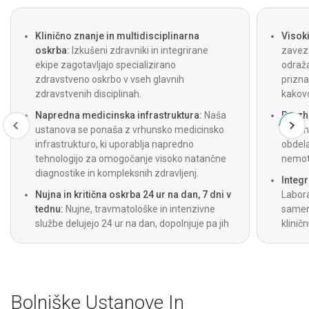
Klinično znanje in multidisciplinarna
Visoki
oskrba:
Izkušeni zdravniki in integrirane
zavez
ekipe zagotavljajo specializirano
odraž
zdravstveno oskrbo v vseh glavnih
prizna
zdravstvenih disciplinah.
kakovo
Napredna medicinska infrastruktura:
Naša
Brezh
ustanova se ponaša z vrhunsko medicinsko
admini
infrastrukturo, ki uporablja napredno
obdela
tehnologijo za omogočanje visoko natančne
nemot
diagnostike in kompleksnih zdravljenj.
Integr
Nujna in kritična oskrba 24 ur na dan, 7 dni v
Labora
tednu:
Nujne, travmatološke in intenzivne
samem 
službe delujejo 24 ur na dan, dopolnjuje pa jih
klinič
tudi 24-urna reševalna služba za nujno
diagno
oskrbo.
Bolniške Ustanove In