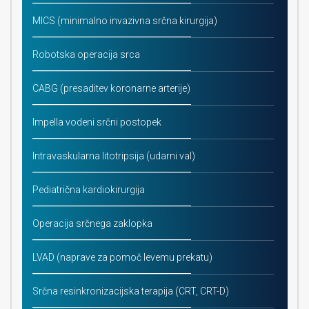
MICS (minimalno invazivna srčna kirurgija)
Robotska operacija srca
CABG (presaditev koronarne arterije)
Impella vodeni srčni postopek
Intravaskularna litotripsija (udarni val)
Pediatrična kardiokirurgija
Operacija srčnega zaklopka
LVAD (naprave za pomoč levemu prekatu)
Srčna resinkronizacijska terapija (CRT, CRT-D)