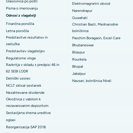
Glasovnica po pošti
Elektromagnetni obvod
Pisma o imenovanju
Narendrapur
Najboljša bolnišnica v KK Nagarju v Maduraiu
Odnosi z vlagatelji
Guwahati
Najboljša bolnišnica v Ramji Nagarju, Nellore
Finančna poročila
Christian Basti, Mednarodne
Letna poročila
bolnišnice
Najboljša bolnišnica v sektorju-19, Rourkela
Predstavitve rezultatov in
Paschim Boragaon, Excel Care
zaslužka
Bhubaneswar
Najboljša bolnišnica v Swargateu v Puneju
Predstavitev vlagateljev
Bilaspur
Regulatorne vloge
Najboljša onkološka bolnišnica za ženske v južnem Delhiju
Rourkela
Razkritja v skladu s predpisi 46 in
Bhopal
62 SEBI LODR
Jabalpur
Delniški vzorec
Navsari, bolnišnica Nirali
NCLT sklical sestanek
Nezahtevane dividende
Okrožnica z vabilom k
nezavarovanim depozitom
Sestavljena shema ureditve
oglasi
Reorganizacija SAP 2018