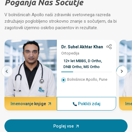
Poganja Nas Sočutje
V bolnišnicah Apollo naši zdravniki svetovnega razreda
združujejo poglobljeno strokovno znanje s sočutjem, da bi
zagotovili izjemno oskrbo pacientov in rezultate.
Dr. Suhel Akhtar Khan
Ortopedija
12+ let MBBS, D Ortho,
DNB Ortho, MS Ortho
Bolnišnice Apollo, Pune
Imenovanje knjige
Pokliči zdaj
Ime
Poglej vse