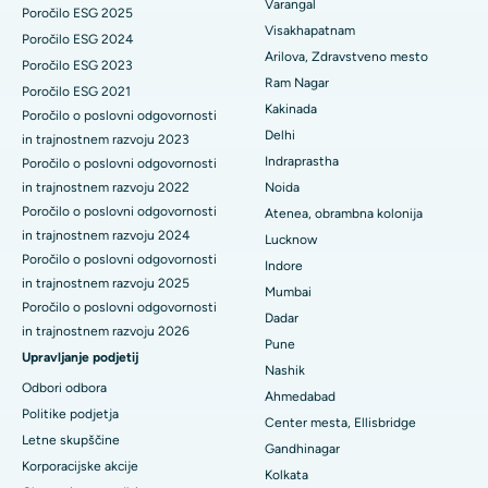
Varangal
Paratiroidektomija
Poročilo ESG 2025
Visakhapatnam
Najboljša bolnišnica na Canal Circular Road v Kolkati
Poročilo ESG 2024
Citoreduktivna kirurgija
Arilova, Zdravstveno mesto
Poročilo ESG 2023
Najboljša bolnišnica v poslovnem središču Belapurja v Navi
Ram Nagar
Poročilo ESG 2021
Mumbaiju
Keramična totalna zamenjava kolena
Kakinada
Poročilo o poslovni odgovornosti
Delhi
Najboljša bolnišnica v Panchavatiju, Nashik
in trajnostnem razvoju 2023
ERCP
Indraprastha
Poročilo o poslovni odgovornosti
Najboljša bolnišnica v Secunderabadu, Hyderabad
in trajnostnem razvoju 2022
Noida
Poročilo o poslovni odgovornosti
Atenea, obrambna kolonija
Najboljša bolnišnica v mestu Seshadripuram, Bangalore
in trajnostnem razvoju 2024
Lucknow
Poročilo o poslovni odgovornosti
Indore
Najboljša bolnišnica na glavni cesti Waltair v Visakhapatnamu
in trajnostnem razvoju 2025
Mumbai
Poročilo o poslovni odgovornosti
Najboljša bolnišnica na cesti Subhash Nagar, Karimnagar
Dadar
in trajnostnem razvoju 2026
Pune
Najboljša bolnišnica v Managariju, Karaikudi
Upravljanje podjetij
Nashik
Odbori odbora
Ahmedabad
Najboljša bolnišnica v Arepallyju, Warangal
Politike podjetja
Center mesta, Ellisbridge
Letne skupščine
Najboljša bolnišnica v koloniji Arera v Bhopalu
Gandhinagar
Korporacijske akcije
Kolkata
Najboljša bolnišnica v mestu Jayanagar, Bangalore