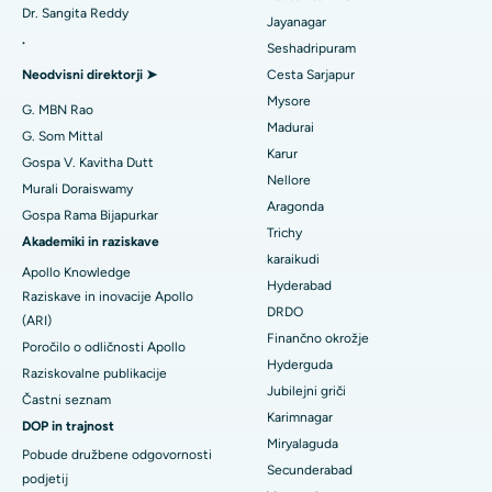
Dr. Sangita Reddy
Zamenjava obrnjenih ramen
Jayanagar
.
Najboljša bolnišnica v Aragondi, Andhra Pradesh
Seshadripuram
Poiščite splošnega zdravnika
Endometrijska ablacija
Neodvisni direktorji ➤
Cesta Sarjapur
Najboljša bolnišnica na cesti Bannerghatta v Bangaloreju
Mysore
Embolizacija maternične arterije
G. MBN Rao
Madurai
Najboljša bolnišnica v enoti 15 v Bhubaneswarju
G. Som Mittal
Poiščite psihologa
Cistektomija jajčnikov
Karur
Gospa V. Kavitha Dutt
Najboljša bolnišnica na cesti Seepat v Bilaspurju
Nellore
Murali Doraiswamy
Kirurgija raka dojk
Aragonda
Gospa Rama Bijapurkar
Najboljša bolnišnica v Ellisbridgeu v Ahmedabadu
Poiščite splošnega kirurga
Trichy
Brahiterapija
Akademiki in raziskave
karaikudi
Najboljša bolnišnica v New Delhiju
Apollo Knowledge
Kolonoskopija
Hyderabad
Raziskave in inovacije Apollo
Najboljša bolnišnica v DRDO, Hyderabad
DRDO
(ARI)
Polipektomija
Finančno okrožje
Poročilo o odličnosti Apollo
Najboljša bolnišnica na cesti GS v Guwahatiju
Hyderguda
Deep Brain Stimulation
Raziskovalne publikacije
Jubilejni griči
Najboljša bolnišnica v Hydergudi, Hyderabad
Častni seznam
Peritonealna dializa
Karimnagar
DOP in trajnost
Najboljša bolnišnica v Vijay Nagarju v Indoreju
Miryalaguda
Pobude družbene odgovornosti
Biopsija ledvic
Secunderabad
podjetij
Najboljša bolnišnica na glavni cesti Suryaraopeta v Kakinadi