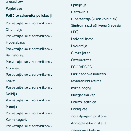
presaditev
Epilepsija
Poglej vse
Hantavirus
Poiščite zdravnika po lokaciji
Hipertenzija (visok krvni tlak)
Posvetujte se z zdravnikom v
Sindrom razdražljivega črevesja
Chennaiju
(IBS)
Posvetujte se z zdravnikom v
Ledvični kamni
Hyderabadu
Levkemijo
Posvetujte se z zdravnikom v
Ciroza jeter
Bangaloreju
Osteoartritis
Posvetujte se z zdravnikom v
PCOD/PCOS
Mumbaju
Parkinsonova bolezen
Posvetujte se z zdravnikom v
Kolkati
revmatoidni artritis
Posvetujte se z zdravnikom v
kožne pogoji
Delhiju
Možganska kap
Posvetujte se z zdravnikom v
Bolezni ščitnice
Puneju
Poglej vse
Posvetujte se z zdravnikom v
Zdravljenja in postopki
Karim Nagarju
Angioplastika in stent
Posvetujte se z zdravnikom v
Zamenjava kolena