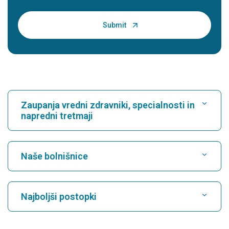
Zaupanja vredni zdravniki, specialnosti in
napredni tretmaji
Poišči bolnišnico
Naše bolnišnice
Poiščite kardiologa
Najboljša bolnišnica v Karukuttyju, Cochin
Najboljši postopki
Najboljša bolnišnica na Greams Road v Chennaiju
Poiščite nevrologa
CABG
Najboljša bolnišnica v Kuvempunagarju, Mysore