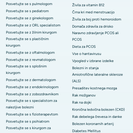
Posvetujte se s pulmologom
Živila za vitamin B12
Posvetujte se s pediatrom
Črna kri med menstruacijo
Posvetujte se z ginekologom
Živila za boj proti hemoroidom
Posvetujte se z ORL specialistom
Domača zdravila za drisko
Posvetujte se z žilnim kirurgom
Naravno zdravljenje PCOS ali
Posvetujte se s plastičnim
PCOS
kirurgom
Dieta za PCOS
Posvetujte se z oftalmologom
Vse o hantavirusu
Posvetujte se z revmatologom
Vpogled v izbrane izdelke
Posvetujte se s splošnim
Bolezni in stanja
kirurgom
Amiotrofične lateralne skleroze
Posvetujte se z dermatologom
(ALS)
Posvetujte se z endokrinologom
Presaditev kostnega mozga
Posvetujte se z zobozdravnikom
Rak možganov
Posvetujte se s specialistom za
Rak na dojki
nalezljive bolezni
Kronična ledvična bolezen (CKD)
Posvetujte se s fizioterapevtom
Rak debelega črevesa in danke
Posvetujte se s psihiatrom
Bolezen koronarnih arterij
Posvetujte se s kirurgom za
Diabetes Mellitus