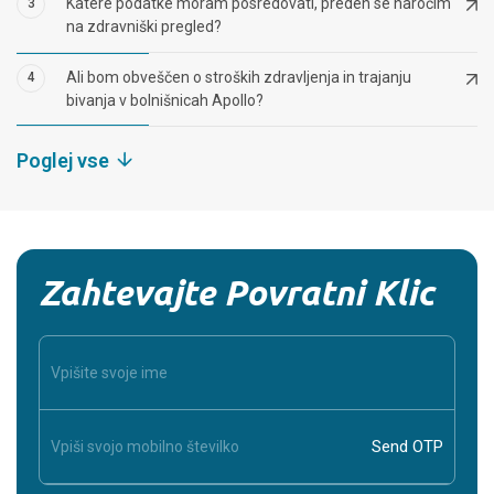
Katere podatke moram posredovati, preden se naročim
3
na zdravniški pregled?
Ali bom obveščen o stroških zdravljenja in trajanju
4
bivanja v bolnišnicah Apollo?
Poglej vse
Zahtevajte Povratni Klic