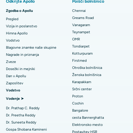
Odkrijte Apollo
Poišči bolnišnico
Najboljša bolnišnica v Paschim Boragaonu v Guwahatiju
Hitra zamenjava kolena v dnevnem varstvu
Zgodba o Apollu
Chennai
Najboljša bolnišnica na cesti PH v Chennaiju
Poiščite zobozdravnika
Greams Road
Pregled
Gastrektomija rokavice
Vanagaram
Najboljši srčni center v Thousand Lights, Chennai
Vizija in poslanstvo
Lasik kirurgija
Teynampet
Himna Apollo
Najboljša bolnišnica v Jubilee Hillsu v Hyderabadu
Poiščite pediatrično
OMR
Vodstvo
Rinoplastika
Tondiarpet
Blagovne znamke naše skupine
Najboljša bolnišnica v Tondiarpetu v Chennaiju
Kotturpuram
Nagrade in priznanja
Liposukcija
Poiščite dermatologa
Firstmed
Najboljša bolnišnica v Kotturpuramu v Chennaiju
Zveze
Koronarni angiogram
Otroška bolnišnica
Dosežki in mejniki
Najboljša bolnišnica na cesti Kovai, Karur
Ženska bolnišnica
Dan v Apollu
Zamenjava aortalnega ventila transkatetra
Karapakkam
Poiščite urologa
Zaposlitev
Najboljša bolnišnica v Karapakkamu v Chennaiju
Srčni center
Vodstvo
Popravilo ventila MitraClip
Proton
Najboljša bolnišnica v Arilovi, Vizag
Vodenje ➤
Minimalno invazivna srčna kirurgija
Cochin
Poiščite diabetologa
Dr. Prathap C. Reddy
Najboljša bolnišnica na cesti Kanpur v Lucknowu
Bangalore
Ablacija katetra
Dr. Preetha Reddy
cesta Bannerghatta
Najboljša bolnišnica v sektorju 26 v Noidi
Dr. Suneeta Reddy
Elektronsko mesto
Poiščite ginekologa
Rekonstrukcijska kirurgija ACL
Gospa Shobana Kamineni
Postavitev HSR
Najboljša bolnišnica v Gandhinagarju v Ahmedabadu