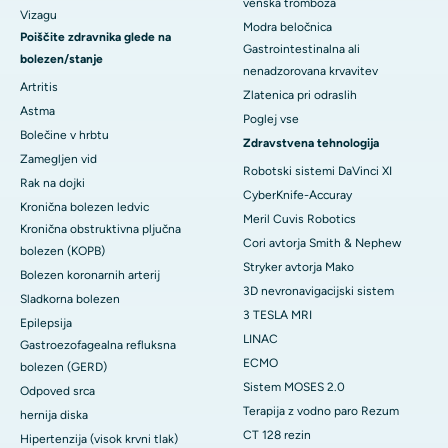
venska tromboza
Vizagu
Modra beločnica
Poiščite zdravnika glede na
Gastrointestinalna ali
bolezen/stanje
nenadzorovana krvavitev
Artritis
Zlatenica pri odraslih
Astma
Poglej vse
Bolečine v hrbtu
Zdravstvena tehnologija
Zamegljen vid
Robotski sistemi DaVinci XI
Rak na dojki
CyberKnife-Accuray
Kronična bolezen ledvic
Meril Cuvis Robotics
Kronična obstruktivna pljučna
Cori avtorja Smith & Nephew
bolezen (KOPB)
Stryker avtorja Mako
Bolezen koronarnih arterij
3D nevronavigacijski sistem
Sladkorna bolezen
3 TESLA MRI
Epilepsija
LINAC
Gastroezofagealna refluksna
ECMO
bolezen (GERD)
Sistem MOSES 2.0
Odpoved srca
Terapija z vodno paro Rezum
hernija diska
CT 128 rezin
Hipertenzija (visok krvni tlak)