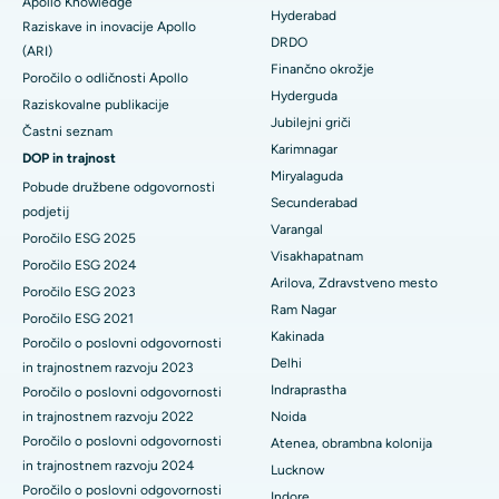
Apollo Knowledge
Kolonoskopija
Hyderabad
Raziskave in inovacije Apollo
Najboljša bolnišnica v DRDO, Hyderabad
DRDO
(ARI)
Polipektomija
Finančno okrožje
Poročilo o odličnosti Apollo
Najboljša bolnišnica na cesti GS v Guwahatiju
Hyderguda
Deep Brain Stimulation
Raziskovalne publikacije
Jubilejni griči
Najboljša bolnišnica v Hydergudi, Hyderabad
Častni seznam
Peritonealna dializa
Karimnagar
DOP in trajnost
Najboljša bolnišnica v Vijay Nagarju v Indoreju
Miryalaguda
Pobude družbene odgovornosti
Biopsija ledvic
Secunderabad
podjetij
Najboljša bolnišnica na glavni cesti Suryaraopeta v Kakinadi
Varangal
Paratiroidektomija
Poročilo ESG 2025
Visakhapatnam
Najboljša bolnišnica na Canal Circular Road v Kolkati
Poročilo ESG 2024
Citoreduktivna kirurgija
Arilova, Zdravstveno mesto
Poročilo ESG 2023
Najboljša bolnišnica v poslovnem središču Belapurja v Navi
Ram Nagar
Poročilo ESG 2021
Mumbaiju
Keramična totalna zamenjava kolena
Kakinada
Poročilo o poslovni odgovornosti
Delhi
Najboljša bolnišnica v Panchavatiju, Nashik
in trajnostnem razvoju 2023
ERCP
Indraprastha
Poročilo o poslovni odgovornosti
Najboljša bolnišnica v Secunderabadu, Hyderabad
in trajnostnem razvoju 2022
Noida
Poročilo o poslovni odgovornosti
Atenea, obrambna kolonija
Najboljša bolnišnica v mestu Seshadripuram, Bangalore
in trajnostnem razvoju 2024
Lucknow
Poročilo o poslovni odgovornosti
Indore