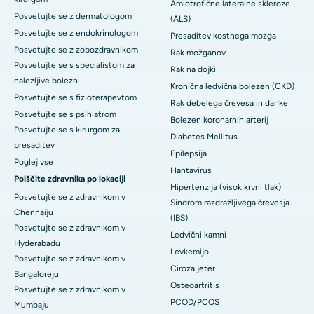
Amiotrofične lateralne skleroze
Posvetujte se z dermatologom
(ALS)
Posvetujte se z endokrinologom
Presaditev kostnega mozga
Posvetujte se z zobozdravnikom
Rak možganov
Posvetujte se s specialistom za
Rak na dojki
nalezljive bolezni
Kronična ledvična bolezen (CKD)
Posvetujte se s fizioterapevtom
Rak debelega črevesa in danke
Posvetujte se s psihiatrom
Bolezen koronarnih arterij
Posvetujte se s kirurgom za
Diabetes Mellitus
presaditev
Epilepsija
Poglej vse
Hantavirus
Poiščite zdravnika po lokaciji
Hipertenzija (visok krvni tlak)
Posvetujte se z zdravnikom v
Sindrom razdražljivega črevesja
Chennaiju
(IBS)
Posvetujte se z zdravnikom v
Ledvični kamni
Hyderabadu
Levkemijo
Posvetujte se z zdravnikom v
Ciroza jeter
Bangaloreju
Osteoartritis
Posvetujte se z zdravnikom v
PCOD/PCOS
Mumbaju