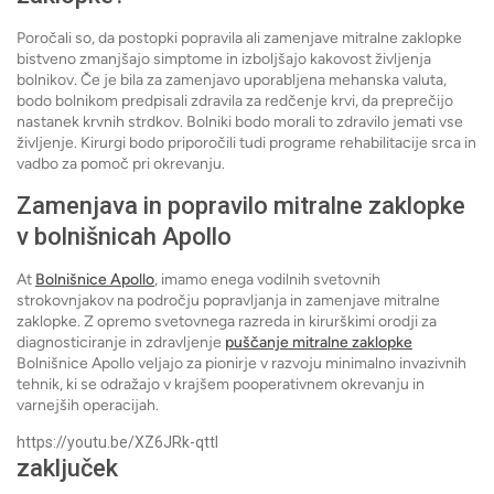
Poročali so, da postopki popravila ali zamenjave mitralne zaklopke
bistveno zmanjšajo simptome in izboljšajo kakovost življenja
bolnikov. Če je bila za zamenjavo uporabljena mehanska valuta,
bodo bolnikom predpisali zdravila za redčenje krvi, da preprečijo
nastanek krvnih strdkov. Bolniki bodo morali to zdravilo jemati vse
življenje. Kirurgi bodo priporočili tudi programe rehabilitacije srca in
vadbo za pomoč pri okrevanju.
Zamenjava in popravilo mitralne zaklopke
v bolnišnicah Apollo
At
Bolnišnice Apollo
, imamo enega vodilnih svetovnih
strokovnjakov na področju popravljanja in zamenjave mitralne
zaklopke. Z opremo svetovnega razreda in kirurškimi orodji za
diagnosticiranje in zdravljenje
puščanje mitralne zaklopke
Bolnišnice Apollo veljajo za pionirje v razvoju minimalno invazivnih
tehnik, ki se odražajo v krajšem pooperativnem okrevanju in
varnejših operacijah.
https://youtu.be/XZ6JRk-qttI
zaključek