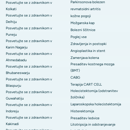
Parkinsonova bolezen
Posvetujte se z zdravnikom v
Kolkati
revmatoidni artritis
Posvetujte se z zdravnikom v
kožne pogoji
Delhiju
Možganska kap
Posvetujte se z zdravnikom v
Bolezni ščitnice
Puneju
Poglej vse
Posvetujte se z zdravnikom v
Zdravljenja in postopki
Karim Nagarju
Angioplastika in stent
Posvetujte se z zdravnikom v
Zamenjava kolena
Ahmedabadu
Presaditev kostnega mozga
Posvetujte se z zdravnikom v
(BMT)
Bhubaneswarju
CABG
Posvetujte se z zdravnikom v
Terapija CART CELL
Bilaspurju
Holecistektomija (odstranitev
Posvetujte se z zdravnikom v
žolčnika)
Guwahatiju
Laparoskopska holecistektomija
Posvetujte se z zdravnikom v
Indoreju
Histerektomija
Posvetujte se z zdravnikom v
Presaditev ledvice
Kakinadi
Litotripsija in odstranjevanje