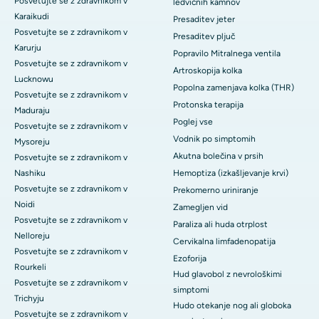
Posvetujte se z zdravnikom v
ledvičnih kamnov
Karaikudi
Presaditev jeter
Posvetujte se z zdravnikom v
Presaditev pljuč
Karurju
Popravilo Mitralnega ventila
Posvetujte se z zdravnikom v
Artroskopija kolka
Lucknowu
Popolna zamenjava kolka (THR)
Posvetujte se z zdravnikom v
Protonska terapija
Maduraju
Poglej vse
Posvetujte se z zdravnikom v
Vodnik po simptomih
Mysoreju
Akutna bolečina v prsih
Posvetujte se z zdravnikom v
Nashiku
Hemoptiza (izkašljevanje krvi)
Posvetujte se z zdravnikom v
Prekomerno uriniranje
Noidi
Zamegljen vid
Posvetujte se z zdravnikom v
Paraliza ali huda otrplost
Nelloreju
Cervikalna limfadenopatija
Posvetujte se z zdravnikom v
Ezoforija
Rourkeli
Hud glavobol z nevrološkimi
Posvetujte se z zdravnikom v
simptomi
Trichyju
Hudo otekanje nog ali globoka
Posvetujte se z zdravnikom v