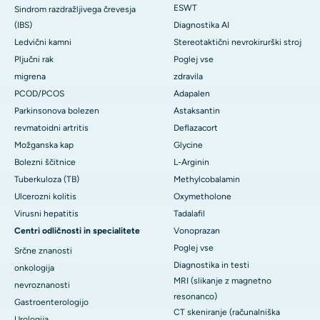
ESWT
Sindrom razdražljivega črevesja
(IBS)
Diagnostika AI
Ledvični kamni
Stereotaktični nevrokirurški stroj
Pljučni rak
Poglej vse
migrena
zdravila
PCOD/PCOS
Adapalen
Parkinsonova bolezen
Astaksantin
revmatoidni artritis
Deflazacort
Možganska kap
Glycine
Bolezni ščitnice
L-Arginin
Tuberkuloza (TB)
Methylcobalamin
Ulcerozni kolitis
Oxymetholone
Virusni hepatitis
Tadalafil
Centri odličnosti in specialitete
Vonoprazan
Poglej vse
Srčne znanosti
Diagnostika in testi
onkologija
MRI (slikanje z magnetno
nevroznanosti
resonanco)
Gastroenterologijo
CT skeniranje (računalniška
Urologija