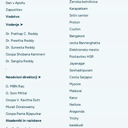
Ženska bolnišnica
Dan v Apollu
Zamenjava aortalnega ventila transkatetra
Karapakkam
Poiščite urologa
Zaposlitev
Najboljša bolnišnica v Karapakkamu v Chennaiju
Srčni center
Vodstvo
Popravilo ventila MitraClip
Proton
Najboljša bolnišnica v Arilovi, Vizag
Vodenje ➤
Minimalno invazivna srčna kirurgija
Cochin
Poiščite diabetologa
Dr. Prathap C. Reddy
Najboljša bolnišnica na cesti Kanpur v Lucknowu
Bangalore
Ablacija katetra
Dr. Preetha Reddy
cesta Bannerghatta
Najboljša bolnišnica v sektorju 26 v Noidi
Dr. Suneeta Reddy
Elektronsko mesto
Poiščite ginekologa
Rekonstrukcijska kirurgija ACL
Gospa Shobana Kamineni
Postavitev HSR
Najboljša bolnišnica v Gandhinagarju v Ahmedabadu
Dr. Sangita Reddy
Zamenjava obrnjenih ramen
Jayanagar
.
Najboljša bolnišnica v Aragondi, Andhra Pradesh
Seshadripuram
Poiščite splošnega zdravnika
Endometrijska ablacija
Neodvisni direktorji ➤
Cesta Sarjapur
Najboljša bolnišnica na cesti Bannerghatta v Bangaloreju
Mysore
Embolizacija maternične arterije
G. MBN Rao
Madurai
Najboljša bolnišnica v enoti 15 v Bhubaneswarju
G. Som Mittal
Poiščite psihologa
Cistektomija jajčnikov
Karur
Gospa V. Kavitha Dutt
Najboljša bolnišnica na cesti Seepat v Bilaspurju
Nellore
Murali Doraiswamy
Kirurgija raka dojk
Aragonda
Gospa Rama Bijapurkar
Najboljša bolnišnica v Ellisbridgeu v Ahmedabadu
Poiščite splošnega kirurga
Trichy
Brahiterapija
Akademiki in raziskave
karaikudi
Najboljša bolnišnica v New Delhiju