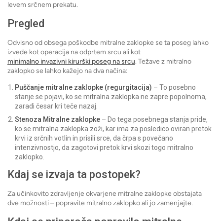
levem srčnem prekatu.
Pregled
Odvisno od obsega poškodbe mitralne zaklopke se ta poseg lahko
izvede kot operacija na odprtem srcu ali kot
minimalno invazivni kirurški poseg na srcu
. Težave z mitralno
zaklopko se lahko kažejo na dva načina:
Puščanje mitralne zaklopke (regurgitacija)
– To posebno
stanje se pojavi, ko se mitralna zaklopka ne zapre popolnoma,
zaradi česar kri teče nazaj.
Stenoza Mitralne zaklopke
– Do tega posebnega stanja pride,
ko se mitralna zaklopka zoži, kar ima za posledico oviran pretok
krvi iz srčnih votlin in prisili srce, da črpa s povečano
intenzivnostjo, da zagotovi pretok krvi skozi togo mitralno
zaklopko.
Kdaj se izvaja ta postopek?
Za učinkovito zdravljenje okvarjene mitralne zaklopke obstajata
dve možnosti – popravite mitralno zaklopko ali jo zamenjajte.