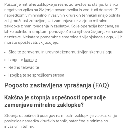
Puščanje mitralne zaklopke je resno zdravstveno stanje, ki lahko
negativno vpliva na življenje posameznika in vodi tudi do smrti. Z
napredkom v minimalno invazivnih kirurških tehnikah imajo bolniki
zdaj možnost zdravljenja ali zamenjave okvarjene mitralne
zaklopke z manj tveganja in zapletov. Ko je operacija končana, se
lahko bolnikom simptomi ponovijo, če so njihove življenjske navade
nezdrave. Nekatere pomembne smernice življenjskega sloga, ki jih
morate upoštevati, vključujejo:
Sledite zdravemu in uravnoteženemu življenjskemu slogu
Izognite
kajenje
Redno telovadite
Izogibajte se sprožilcem stresa
Pogosto zastavljena vprašanja (FAQ)
Kakšna je stopnja uspešnosti operacije
zamenjave mitralne zaklopke?
Stopnja uspešnosti posegov na mitralni zaklopki je visoka, kar je
posledica napredka kirurških tehnik, natančneje minimalno
invazivnih tehnik.