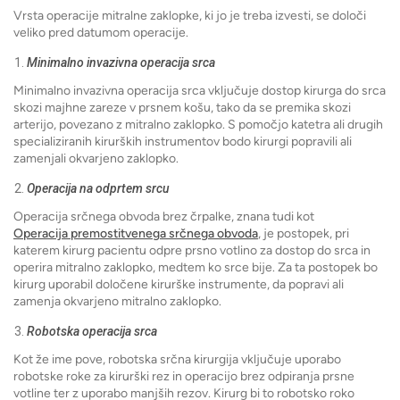
Vrsta operacije mitralne zaklopke, ki jo je treba izvesti, se določi
veliko pred datumom operacije.
Minimalno invazivna operacija srca
Minimalno invazivna operacija srca vključuje dostop kirurga do srca
skozi majhne zareze v prsnem košu, tako da se premika skozi
arterijo, povezano z mitralno zaklopko. S pomočjo katetra ali drugih
specializiranih kirurških instrumentov bodo kirurgi popravili ali
zamenjali okvarjeno zaklopko.
Operacija na odprtem srcu
Operacija srčnega obvoda brez črpalke, znana tudi kot
Operacija premostitvenega srčnega obvoda
, je postopek, pri
katerem kirurg pacientu odpre prsno votlino za dostop do srca in
operira mitralno zaklopko, medtem ko srce bije. Za ta postopek bo
kirurg uporabil določene kirurške instrumente, da popravi ali
zamenja okvarjeno mitralno zaklopko.
Robotska operacija srca
Kot že ime pove, robotska srčna kirurgija vključuje uporabo
robotske roke za kirurški rez in operacijo brez odpiranja prsne
votline ter z uporabo manjših rezov. Kirurg bi to robotsko roko