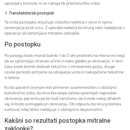
upravljal s konzole, ki se nahaja tik pred kirurško sobo.
Transkateterski postopek
Ta vrsta postopka vključuje vstavitev katetra v veno in njeno
usmerjanje proti srcu. Z uporabo katetra bo kirurg nato nadaljeval z
operacijo ali zamenjavo mitralne zaklopke.
Po postopku
Po posegu bodo morali bolniki 1 do 2 dni preživeti na intenzivni negi,
da se spremljajo stranski učinki in kako gladko je okrevanje. V tem
času bodo bolniki dobivali tekočino z intravensko potjo, druge
cevke pa bodo pritrjene za odvajanje urina in nakopičene tekočine
iz telesa.
Ko bo pacient ocenjen kot primeren za premestitev v običajno
bolnišnično sobo, bo kirurška ekipa začela spremljati napredek
okrevanja, pacientu pa bo tudi naročeno, da izvede nekaj dihalnih
vaj, ki bodo pomagale pri okrevanju. Ob odpustu bo kirurg bolniku
svetoval, kdaj lahko nadaljuje z običajnimi dejavnostmi.
Kakšni so rezultati postopka mitralne
zaklopke?