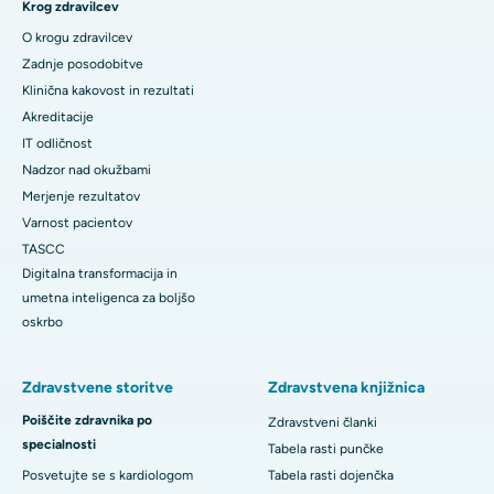
Krog zdravilcev
O krogu zdravilcev
Zadnje posodobitve
Klinična kakovost in rezultati
Akreditacije
IT odličnost
Nadzor nad okužbami
Merjenje rezultatov
Varnost pacientov
TASCC
Digitalna transformacija in
umetna inteligenca za boljšo
oskrbo
Zdravstvene storitve
Zdravstvena knjižnica
Poiščite zdravnika po
Zdravstveni članki
specialnosti
Tabela rasti punčke
Posvetujte se s kardiologom
Tabela rasti dojenčka