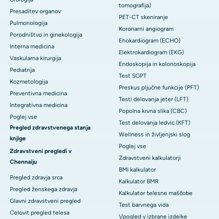
tomografija)
Presaditev organov
PET-CT skeniranje
Pulmonologija
Koronarni angiogram
Porodništvo in ginekologija
Ehokardiogram (ECHO)
Interna medicina
Elektrokardiogram (EKG)
Vaskularna kirurgija
Endoskopija in kolonoskopija
Pediatrija
Test SGPT
Kozmetologija
Preskus pljučne funkcije (PFT)
Preventivna medicina
Testi delovanja jeter (LFT)
Integrativna medicina
Popolna krvna slika (CBC)
Poglej vse
Test delovanja ledvic (KFT)
Pregled zdravstvenega stanja
Wellness in življenjski slog
knjige
Poglej vse
Zdravstveni pregledi v
Zdravstveni kalkulatorji
Chennaiju
BMI kalkulator
Pregled zdravja srca
Kalkulator BMR
Pregled ženskega zdravja
Kalkulator telesne maščobe
Glavni zdravstveni pregled
Test barvnega vida
Celovit pregled telesa
Vpogled v izbrane izdelke