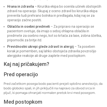
Hrana in zdravila
– Kirurška ekipa bo ocenila učinek obstoječih
zdravil na operacijo. Skupaj z oceno zdravil bo kirurška ekipa
preverila tudi prehrano bolnika in predlagala, kdaj naj se za
operacijo začne postiti.
Oblačila in osebni predmeti
– Za pripravo na operacijo se
pacientom svetuje, da imajo s seboj ohlapna oblačila in
predmete za osebno nego, kot so krtača za lase, zobna ščetka,
pripomočki za britje itd.
Previdnostni ukrepi glede zdravil in alergij
– Ta poseben
korak je pomemben, saj lahko obstoječa zdravila povzročijo
alergijske reakcije ali druge zaplete med postopkom.
Kaj naj pričakujem
?
Pred operacijo
Pred začetkom posega bodo pacienti prejeli splošno anestezijo, da
bodo globoko spali, in jih priključili na napravo za obvod srca in
pljuč, ki pomaga ohranjati normalen pretok krvi med posegom.
Med postopkom