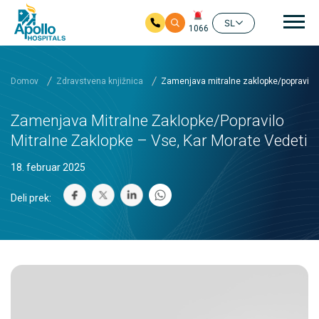
Gla
SL
1066
Preskoči na glavno vsebino
Domov
Zdravstvena knjižnica
Zamenjava mitralne zaklopke/popravilo 
Zamenjava Mitralne Zaklopke/popravilo
Mitralne Zaklopke – Vse, Kar Morate Vedeti
18. februar 2025
Deli prek: