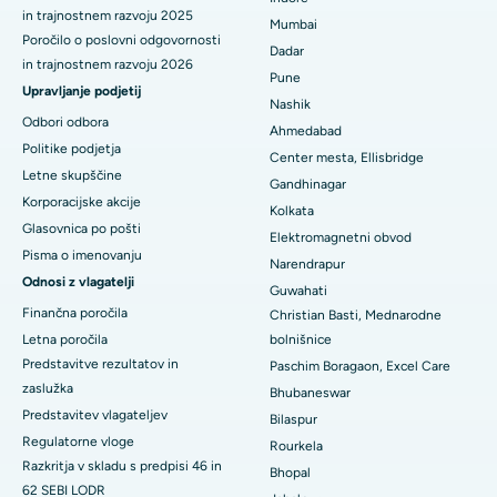
Najboljša bolnišnica na glavni cesti Waltair v Visakhapatnamu
in trajnostnem razvoju 2025
Mumbai
Poročilo o poslovni odgovornosti
Najboljša bolnišnica na cesti Subhash Nagar, Karimnagar
Dadar
in trajnostnem razvoju 2026
Pune
Najboljša bolnišnica v Managariju, Karaikudi
Upravljanje podjetij
Nashik
Odbori odbora
Ahmedabad
Najboljša bolnišnica v Arepallyju, Warangal
Politike podjetja
Center mesta, Ellisbridge
Letne skupščine
Najboljša bolnišnica v koloniji Arera v Bhopalu
Gandhinagar
Korporacijske akcije
Kolkata
Najboljša bolnišnica v mestu Jayanagar, Bangalore
Glasovnica po pošti
Elektromagnetni obvod
Pisma o imenovanju
Narendrapur
Najboljša bolnišnica v KK Nagarju v Maduraiu
Odnosi z vlagatelji
Guwahati
Najboljša bolnišnica v Ramji Nagarju, Nellore
Finančna poročila
Christian Basti, Mednarodne
Letna poročila
bolnišnice
Najboljša bolnišnica v sektorju-19, Rourkela
Predstavitve rezultatov in
Paschim Boragaon, Excel Care
zaslužka
Bhubaneswar
Najboljša bolnišnica v Swargateu v Puneju
Predstavitev vlagateljev
Bilaspur
Regulatorne vloge
Najboljša onkološka bolnišnica za ženske v južnem Delhiju
Rourkela
Razkritja v skladu s predpisi 46 in
Bhopal
62 SEBI LODR