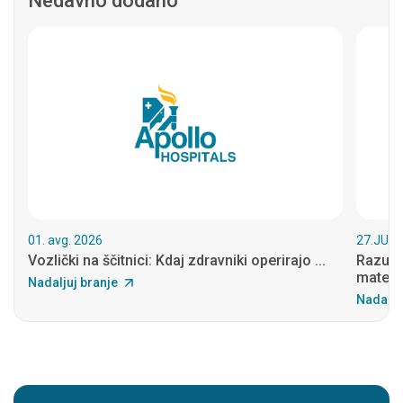
Nedavno dodano
01. avg. 2026
27.JUL.
Vozlički na ščitnici: Kdaj zdravniki operirajo ...
Razume
materni
Nadaljuj branje
Nadalju