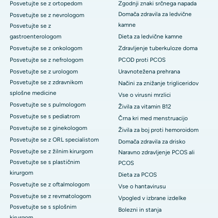
Posvetujte se z ortopedom
Zgodnji znaki srčnega napada
Domača zdravila za ledvične
Posvetujte se z nevrologom
kamne
Posvetujte se z
gastroenterologom
Dieta za ledvične kamne
Posvetujte se z onkologom
Zdravljenje tuberkuloze doma
Posvetujte se z nefrologom
PCOD proti PCOS
Posvetujte se z urologom
Uravnotežena prehrana
Posvetujte se z zdravnikom
Načini za znižanje trigliceridov
splošne medicine
Vse o virusni mrzlici
Posvetujte se s pulmologom
Živila za vitamin B12
Posvetujte se s pediatrom
Črna kri med menstruacijo
Posvetujte se z ginekologom
Živila za boj proti hemoroidom
Posvetujte se z ORL specialistom
Domača zdravila za drisko
Posvetujte se z žilnim kirurgom
Naravno zdravljenje PCOS ali
Posvetujte se s plastičnim
PCOS
kirurgom
Dieta za PCOS
Posvetujte se z oftalmologom
Vse o hantavirusu
Posvetujte se z revmatologom
Vpogled v izbrane izdelke
Posvetujte se s splošnim
Bolezni in stanja
kirurgom