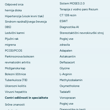
Sistem MOSES 2.0
Odpoved srca
Terapija z vodno paro Rezum
hernija diska
CT 128 rezin
Hipertenzija (visok krvni tlak)
ESWT
Sindrom razdražljivega črevesja
(IBS)
Diagnostika AI
Ledvični kamni
Stereotaktični nevrokirurški stroj
Pljučni rak
Poglej vse
migrena
zdravila
PCOD/PCOS
Adapalen
Parkinsonova bolezen
Astaksantin
revmatoidni artritis
Deflazacort
Možganska kap
Glycine
Bolezni ščitnice
L-Arginin
Tuberkuloza (TB)
Methylcobalamin
Ulcerozni kolitis
Oxymetholone
Virusni hepatitis
Tadalafil
Centri odličnosti in specialitete
Vonoprazan
Poglej vse
Srčne znanosti
Diagnostika in testi