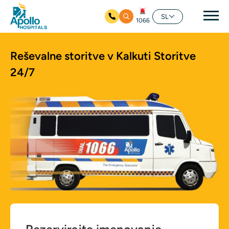
Gla
SL
1066
Preskoči na glavno vsebino
Reševalne storitve v Kalkuti
Storitve
24/7