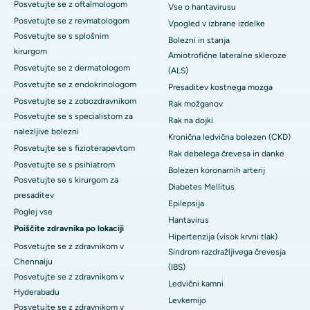
Posvetujte se z oftalmologom
Vse o hantavirusu
Posvetujte se z revmatologom
Vpogled v izbrane izdelke
Posvetujte se s splošnim
Bolezni in stanja
kirurgom
Amiotrofične lateralne skleroze
Posvetujte se z dermatologom
(ALS)
Posvetujte se z endokrinologom
Presaditev kostnega mozga
Posvetujte se z zobozdravnikom
Rak možganov
Posvetujte se s specialistom za
Rak na dojki
nalezljive bolezni
Kronična ledvična bolezen (CKD)
Posvetujte se s fizioterapevtom
Rak debelega črevesa in danke
Posvetujte se s psihiatrom
Bolezen koronarnih arterij
Posvetujte se s kirurgom za
Diabetes Mellitus
presaditev
Epilepsija
Poglej vse
Hantavirus
Poiščite zdravnika po lokaciji
Hipertenzija (visok krvni tlak)
Posvetujte se z zdravnikom v
Sindrom razdražljivega črevesja
Chennaiju
(IBS)
Posvetujte se z zdravnikom v
Ledvični kamni
Hyderabadu
Levkemijo
Posvetujte se z zdravnikom v