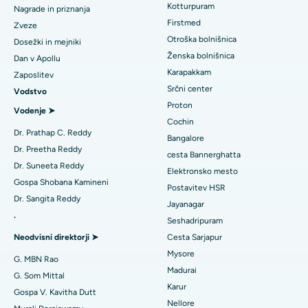
Kotturpuram
Nagrade in priznanja
Liposukcija
Poiščite dermatologa
Najboljša bolnišnica v Kotturpuramu v Chennaiju
Firstmed
Zveze
Koronarni angiogram
Otroška bolnišnica
Dosežki in mejniki
Najboljša bolnišnica na cesti Kovai, Karur
Ženska bolnišnica
Dan v Apollu
Zamenjava aortalnega ventila transkatetra
Poiščite urologa
Karapakkam
Zaposlitev
Najboljša bolnišnica v Karapakkamu v Chennaiju
Srčni center
Vodstvo
Popravilo ventila MitraClip
Najboljša bolnišnica v Arilovi, Vizag
Proton
Vodenje ➤
Minimalno invazivna srčna kirurgija
Cochin
Poiščite diabetologa
Najboljša bolnišnica na cesti Kanpur v Lucknowu
Dr. Prathap C. Reddy
Bangalore
Ablacija katetra
Dr. Preetha Reddy
cesta Bannerghatta
Najboljša bolnišnica v sektorju 26 v Noidi
Dr. Suneeta Reddy
Elektronsko mesto
Poiščite ginekologa
Rekonstrukcijska kirurgija ACL
Gospa Shobana Kamineni
Najboljša bolnišnica v Gandhinagarju v Ahmedabadu
Postavitev HSR
Dr. Sangita Reddy
Zamenjava obrnjenih ramen
Jayanagar
Najboljša bolnišnica v Aragondi, Andhra Pradesh
.
Seshadripuram
Poiščite splošnega zdravnika
Endometrijska ablacija
Neodvisni direktorji ➤
Cesta Sarjapur
Najboljša bolnišnica na cesti Bannerghatta v Bangaloreju
Mysore
Embolizacija maternične arterije
G. MBN Rao
Najboljša bolnišnica v enoti 15 v Bhubaneswarju
Madurai
Poiščite psihologa
G. Som Mittal
Cistektomija jajčnikov
Karur
Gospa V. Kavitha Dutt
Najboljša bolnišnica na cesti Seepat v Bilaspurju
Nellore