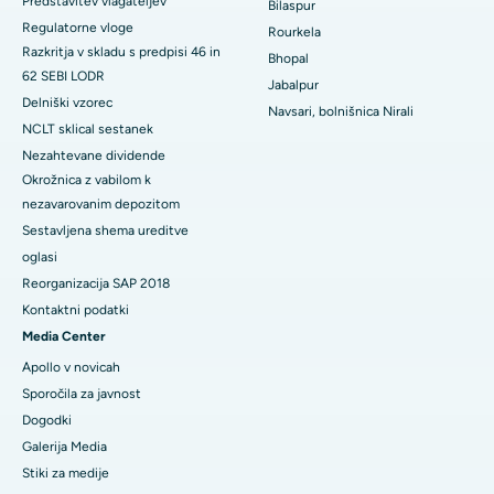
Predstavitev vlagateljev
Bilaspur
Regulatorne vloge
Najboljša onkološka bolnišnica za ženske v južnem Delhiju
Rourkela
Razkritja v skladu s predpisi 46 in
Bhopal
62 SEBI LODR
Jabalpur
Delniški vzorec
Navsari, bolnišnica Nirali
NCLT sklical sestanek
Nezahtevane dividende
Okrožnica z vabilom k
nezavarovanim depozitom
Sestavljena shema ureditve
oglasi
Reorganizacija SAP 2018
Kontaktni podatki
Media Center
Apollo v novicah
Sporočila za javnost
Dogodki
Galerija Media
​​​​​Stiki za medije