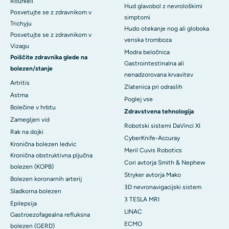
Rourkeli
Hud glavobol z nevrološkimi
Posvetujte se z zdravnikom v
simptomi
Trichyju
Hudo otekanje nog ali globoka
Posvetujte se z zdravnikom v
venska tromboza
Vizagu
Modra beločnica
Poiščite zdravnika glede na
Gastrointestinalna ali
bolezen/stanje
nenadzorovana krvavitev
Artritis
Zlatenica pri odraslih
Astma
Poglej vse
Bolečine v hrbtu
Zdravstvena tehnologija
Zamegljen vid
Robotski sistemi DaVinci XI
Rak na dojki
CyberKnife-Accuray
Kronična bolezen ledvic
Meril Cuvis Robotics
Kronična obstruktivna pljučna
Cori avtorja Smith & Nephew
bolezen (KOPB)
Stryker avtorja Mako
Bolezen koronarnih arterij
3D nevronavigacijski sistem
Sladkorna bolezen
3 TESLA MRI
Epilepsija
LINAC
Gastroezofagealna refluksna
ECMO
bolezen (GERD)