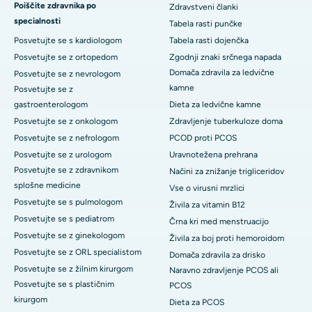
Poiščite zdravnika po
Zdravstveni članki
specialnosti
Tabela rasti punčke
Posvetujte se s kardiologom
Tabela rasti dojenčka
Posvetujte se z ortopedom
Zgodnji znaki srčnega napada
Domača zdravila za ledvične
Posvetujte se z nevrologom
kamne
Posvetujte se z
gastroenterologom
Dieta za ledvične kamne
Posvetujte se z onkologom
Zdravljenje tuberkuloze doma
Posvetujte se z nefrologom
PCOD proti PCOS
Posvetujte se z urologom
Uravnotežena prehrana
Posvetujte se z zdravnikom
Načini za znižanje trigliceridov
splošne medicine
Vse o virusni mrzlici
Posvetujte se s pulmologom
Živila za vitamin B12
Posvetujte se s pediatrom
Črna kri med menstruacijo
Posvetujte se z ginekologom
Živila za boj proti hemoroidom
Posvetujte se z ORL specialistom
Domača zdravila za drisko
Posvetujte se z žilnim kirurgom
Naravno zdravljenje PCOS ali
Posvetujte se s plastičnim
PCOS
kirurgom
Dieta za PCOS