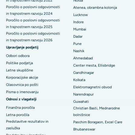
in trajnostnem razvoju 2022
Noida
Poročilo o poslovni odgovornosti
Atenea, obrambna kolonija
Najboljša bolnišnica v mestu Seshadripuram, Bangalore
in trajnostnem razvoju 2024
Lucknow
Poročilo o poslovni odgovornosti
Indore
Najboljša bolnišnica na glavni cesti Waltair v Visakhapatnamu
in trajnostnem razvoju 2025
Mumbai
Poročilo o poslovni odgovornosti
Najboljša bolnišnica na cesti Subhash Nagar, Karimnagar
Dadar
in trajnostnem razvoju 2026
Pune
Najboljša bolnišnica v Managariju, Karaikudi
Upravljanje podjetij
Nashik
Odbori odbora
Ahmedabad
Najboljša bolnišnica v Arepallyju, Warangal
Politike podjetja
Center mesta, Ellisbridge
Letne skupščine
Najboljša bolnišnica v koloniji Arera v Bhopalu
Gandhinagar
Korporacijske akcije
Kolkata
Najboljša bolnišnica v mestu Jayanagar, Bangalore
Glasovnica po pošti
Elektromagnetni obvod
Pisma o imenovanju
Narendrapur
Najboljša bolnišnica v KK Nagarju v Maduraiu
Odnosi z vlagatelji
Guwahati
Najboljša bolnišnica v Ramji Nagarju, Nellore
Finančna poročila
Christian Basti, Mednarodne
Letna poročila
bolnišnice
Najboljša bolnišnica v sektorju-19, Rourkela
Predstavitve rezultatov in
Paschim Boragaon, Excel Care
zaslužka
Bhubaneswar
Najboljša bolnišnica v Swargateu v Puneju