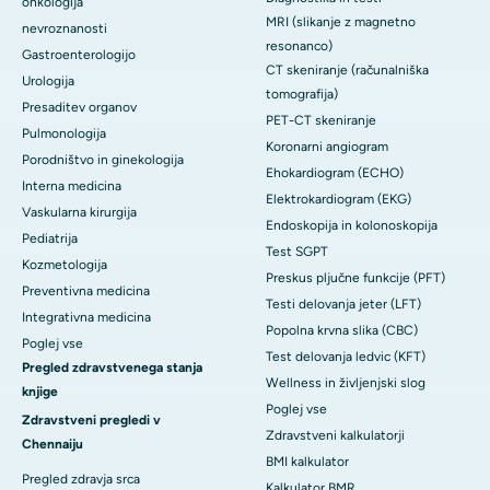
onkologija
MRI (slikanje z magnetno
nevroznanosti
resonanco)
Gastroenterologijo
CT skeniranje (računalniška
Urologija
tomografija)
Presaditev organov
PET-CT skeniranje
Pulmonologija
Koronarni angiogram
Porodništvo in ginekologija
Ehokardiogram (ECHO)
Interna medicina
Elektrokardiogram (EKG)
Vaskularna kirurgija
Endoskopija in kolonoskopija
Pediatrija
Test SGPT
Kozmetologija
Preskus pljučne funkcije (PFT)
Preventivna medicina
Testi delovanja jeter (LFT)
Integrativna medicina
Popolna krvna slika (CBC)
Poglej vse
Test delovanja ledvic (KFT)
Pregled zdravstvenega stanja
Wellness in življenjski slog
knjige
Poglej vse
Zdravstveni pregledi v
Zdravstveni kalkulatorji
Chennaiju
BMI kalkulator
Pregled zdravja srca
Kalkulator BMR