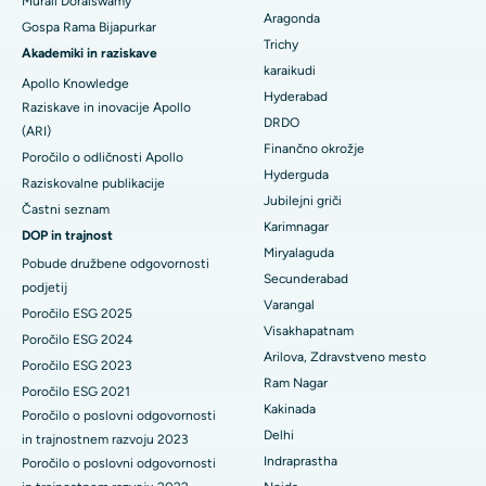
Murali Doraiswamy
Kirurgija raka dojk
Aragonda
Najboljša bolnišnica v Ellisbridgeu v Ahmedabadu
Gospa Rama Bijapurkar
Poiščite splošnega kirurga
Trichy
Brahiterapija
Akademiki in raziskave
Najboljša bolnišnica v New Delhiju
karaikudi
Apollo Knowledge
Kolonoskopija
Hyderabad
Raziskave in inovacije Apollo
Najboljša bolnišnica v DRDO, Hyderabad
DRDO
(ARI)
Polipektomija
Finančno okrožje
Najboljša bolnišnica na cesti GS v Guwahatiju
Poročilo o odličnosti Apollo
Hyderguda
Deep Brain Stimulation
Raziskovalne publikacije
Najboljša bolnišnica v Hydergudi, Hyderabad
Jubilejni griči
Častni seznam
Peritonealna dializa
Karimnagar
DOP in trajnost
Najboljša bolnišnica v Vijay Nagarju v Indoreju
Miryalaguda
Pobude družbene odgovornosti
Biopsija ledvic
Secunderabad
Najboljša bolnišnica na glavni cesti Suryaraopeta v Kakinadi
podjetij
Varangal
Paratiroidektomija
Poročilo ESG 2025
Najboljša bolnišnica na Canal Circular Road v Kolkati
Visakhapatnam
Poročilo ESG 2024
Citoreduktivna kirurgija
Arilova, Zdravstveno mesto
Poročilo ESG 2023
Najboljša bolnišnica v poslovnem središču Belapurja v Navi
Ram Nagar
Poročilo ESG 2021
Mumbaiju
Keramična totalna zamenjava kolena
Kakinada
Poročilo o poslovni odgovornosti
Delhi
Najboljša bolnišnica v Panchavatiju, Nashik
in trajnostnem razvoju 2023
ERCP
Indraprastha
Poročilo o poslovni odgovornosti
Najboljša bolnišnica v Secunderabadu, Hyderabad