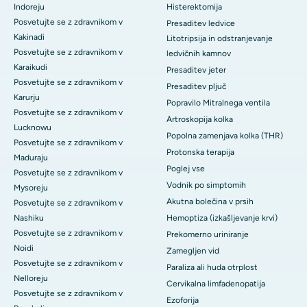
Indoreju
Histerektomija
Posvetujte se z zdravnikom v
Presaditev ledvice
Kakinadi
Litotripsija in odstranjevanje
Posvetujte se z zdravnikom v
ledvičnih kamnov
Karaikudi
Presaditev jeter
Posvetujte se z zdravnikom v
Presaditev pljuč
Karurju
Popravilo Mitralnega ventila
Posvetujte se z zdravnikom v
Artroskopija kolka
Lucknowu
Popolna zamenjava kolka (THR)
Posvetujte se z zdravnikom v
Protonska terapija
Maduraju
Poglej vse
Posvetujte se z zdravnikom v
Vodnik po simptomih
Mysoreju
Akutna bolečina v prsih
Posvetujte se z zdravnikom v
Nashiku
Hemoptiza (izkašljevanje krvi)
Posvetujte se z zdravnikom v
Prekomerno uriniranje
Noidi
Zamegljen vid
Posvetujte se z zdravnikom v
Paraliza ali huda otrplost
Nelloreju
Cervikalna limfadenopatija
Posvetujte se z zdravnikom v
Ezoforija