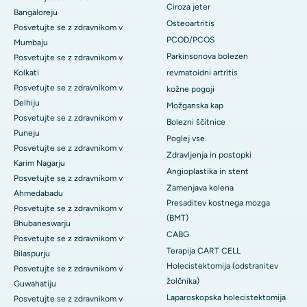
Ciroza jeter
Bangaloreju
Osteoartritis
Posvetujte se z zdravnikom v
PCOD/PCOS
Mumbaju
Parkinsonova bolezen
Posvetujte se z zdravnikom v
Kolkati
revmatoidni artritis
Posvetujte se z zdravnikom v
kožne pogoji
Delhiju
Možganska kap
Posvetujte se z zdravnikom v
Bolezni ščitnice
Puneju
Poglej vse
Posvetujte se z zdravnikom v
Zdravljenja in postopki
Karim Nagarju
Angioplastika in stent
Posvetujte se z zdravnikom v
Zamenjava kolena
Ahmedabadu
Presaditev kostnega mozga
Posvetujte se z zdravnikom v
(BMT)
Bhubaneswarju
CABG
Posvetujte se z zdravnikom v
Terapija CART CELL
Bilaspurju
Holecistektomija (odstranitev
Posvetujte se z zdravnikom v
žolčnika)
Guwahatiju
Laparoskopska holecistektomija
Posvetujte se z zdravnikom v