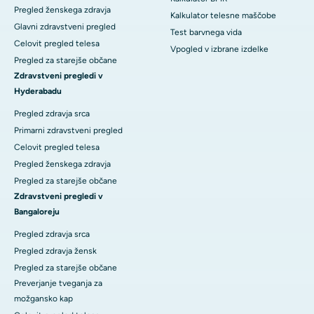
Pregled ženskega zdravja
Kalkulator telesne maščobe
Glavni zdravstveni pregled
Test barvnega vida
Celovit pregled telesa
Vpogled v izbrane izdelke
Pregled za starejše občane
Zdravstveni pregledi v
Hyderabadu
Pregled zdravja srca
Primarni zdravstveni pregled
Celovit pregled telesa
Pregled ženskega zdravja
Pregled za starejše občane
Zdravstveni pregledi v
Bangaloreju
Pregled zdravja srca
Pregled zdravja žensk
Pregled za starejše občane
Preverjanje tveganja za
možgansko kap