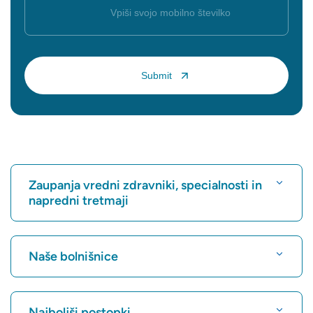
Zaupanja vredni zdravniki, specialnosti in
napredni tretmaji
Poišči bolnišnico
Naše bolnišnice
Poiščite kardiologa
Najboljša bolnišnica v Karukuttyju, Cochin
Najboljši postopki