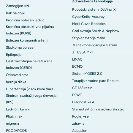
Zdravstvena tehnologija
Zamegljen vid
Robotski sistemi DaVinci XI
Rak na dojki
CyberKnife-Accuray
Kronična bolezen ledvic
Meril Cuvis Robotics
Kronična obstruktivna pljučna
Cori avtorja Smith & Nephew
bolezen (KOPB)
Stryker avtorja Mako
Bolezen koronarnih arterij
3D nevronavigacijski sistem
Sladkorna bolezen
3 TESLA MRI
Epilepsija
LINAC
Gastroezofagealna refluksna
ECMO
bolezen (GERD)
Sistem MOSES 2.0
Odpoved srca
Terapija z vodno paro Rezum
hernija diska
CT 128 rezin
Hipertenzija (visok krvni tlak)
ESWT
Sindrom razdražljivega črevesja
(IBS)
Diagnostika AI
Ledvični kamni
Stereotaktični nevrokirurški stroj
Pljučni rak
Poglej vse
migrena
zdravila
PCOD/PCOS
Adapalen