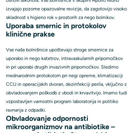
osnovi alkohola. Vse bolnišnice v skupini Apollo redno
izvajajo pozorne opazovalne revizije, da zagotovijo visoko
skladnost s higieno rok v prostorih za nego bolnikov.
Uporaba smernic in protokolov
klinične prakse
Vse naše bolnišnice upoštevajo stroge smernice za
uporabo in nego katetrov, intravaskularnih pripomočkov
in pri uporabi drugih invazivnih pripomočkov. Sledimo
mednarodnim protokolom pri negi opreme, klimatizaciji
CCU in operacijskih dvoran, dezinfekciji perila, vključno z
obvladovanjem poškodb z vbodi in krvavitvijo. Imamo tudi
vzpostavljen varnostni program laboratorija in politiko
ravnanja z odpadki.
Obvladovanje odpornosti
mikroorganizmov na antibiotike –