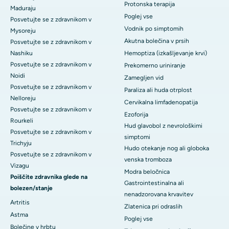
Protonska terapija
Maduraju
Poglej vse
Posvetujte se z zdravnikom v
Vodnik po simptomih
Mysoreju
Akutna bolečina v prsih
Posvetujte se z zdravnikom v
Nashiku
Hemoptiza (izkašljevanje krvi)
Posvetujte se z zdravnikom v
Prekomerno uriniranje
Noidi
Zamegljen vid
Posvetujte se z zdravnikom v
Paraliza ali huda otrplost
Nelloreju
Cervikalna limfadenopatija
Posvetujte se z zdravnikom v
Ezoforija
Rourkeli
Hud glavobol z nevrološkimi
Posvetujte se z zdravnikom v
simptomi
Trichyju
Hudo otekanje nog ali globoka
Posvetujte se z zdravnikom v
venska tromboza
Vizagu
Modra beločnica
Poiščite zdravnika glede na
Gastrointestinalna ali
bolezen/stanje
nenadzorovana krvavitev
Artritis
Zlatenica pri odraslih
Astma
Poglej vse
Bolečine v hrbtu