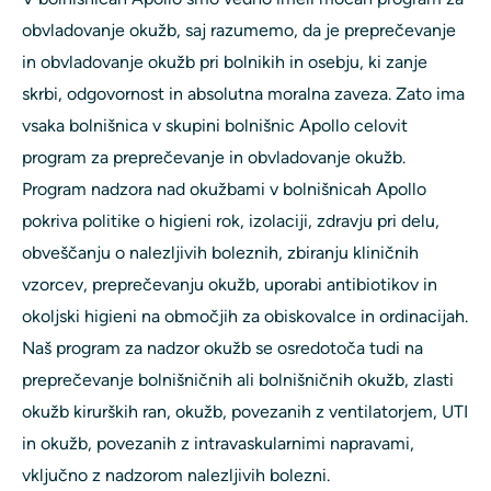
obvladovanje okužb, saj razumemo, da je preprečevanje
in obvladovanje okužb pri bolnikih in osebju, ki zanje
skrbi, odgovornost in absolutna moralna zaveza. Zato ima
vsaka bolnišnica v skupini bolnišnic Apollo celovit
program za preprečevanje in obvladovanje okužb.
Program nadzora nad okužbami v bolnišnicah Apollo
pokriva politike o higieni rok, izolaciji, zdravju pri delu,
obveščanju o nalezljivih boleznih, zbiranju kliničnih
vzorcev, preprečevanju okužb, uporabi antibiotikov in
okoljski higieni na območjih za obiskovalce in ordinacijah.
Naš program za nadzor okužb se osredotoča tudi na
preprečevanje bolnišničnih ali bolnišničnih okužb, zlasti
okužb kirurških ran, okužb, povezanih z ventilatorjem, UTI
in okužb, povezanih z intravaskularnimi napravami,
vključno z nadzorom nalezljivih bolezni.