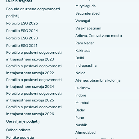
DOP in trajnost
Najboljša bolnišnica v Vijay Nagarju v Indoreju
Miryalaguda
Pobude družbene odgovornosti
Biopsija ledvic
Secunderabad
Najboljša bolnišnica na glavni cesti Suryaraopeta v Kakinadi
podjetij
Varangal
Paratiroidektomija
Poročilo ESG 2025
Najboljša bolnišnica na Canal Circular Road v Kolkati
Visakhapatnam
Poročilo ESG 2024
Citoreduktivna kirurgija
Arilova, Zdravstveno mesto
Poročilo ESG 2023
Najboljša bolnišnica v poslovnem središču Belapurja v Navi
Ram Nagar
Poročilo ESG 2021
Mumbaiju
Keramična totalna zamenjava kolena
Kakinada
Poročilo o poslovni odgovornosti
Delhi
Najboljša bolnišnica v Panchavatiju, Nashik
in trajnostnem razvoju 2023
ERCP
Indraprastha
Poročilo o poslovni odgovornosti
Najboljša bolnišnica v Secunderabadu, Hyderabad
in trajnostnem razvoju 2022
Noida
Poročilo o poslovni odgovornosti
Atenea, obrambna kolonija
Najboljša bolnišnica v mestu Seshadripuram, Bangalore
in trajnostnem razvoju 2024
Lucknow
Poročilo o poslovni odgovornosti
Indore
Najboljša bolnišnica na glavni cesti Waltair v Visakhapatnamu
in trajnostnem razvoju 2025
Mumbai
Poročilo o poslovni odgovornosti
Najboljša bolnišnica na cesti Subhash Nagar, Karimnagar
Dadar
in trajnostnem razvoju 2026
Pune
Najboljša bolnišnica v Managariju, Karaikudi
Upravljanje podjetij
Nashik
Odbori odbora
Ahmedabad
Najboljša bolnišnica v Arepallyju, Warangal
Politike podjetja