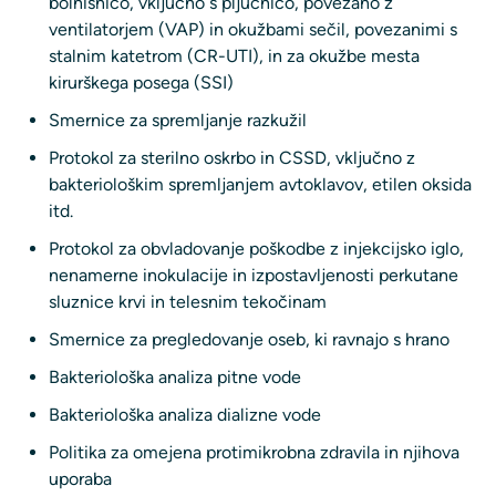
bolnišnico, vključno s pljučnico, povezano z
ventilatorjem (VAP) in okužbami sečil, povezanimi s
stalnim katetrom (CR-UTI), in za okužbe mesta
kirurškega posega (SSI)
Smernice za spremljanje razkužil
Protokol za sterilno oskrbo in CSSD, vključno z
bakteriološkim spremljanjem avtoklavov, etilen oksida
itd.
Protokol za obvladovanje poškodbe z injekcijsko iglo,
nenamerne inokulacije in izpostavljenosti perkutane
sluznice krvi in ​​telesnim tekočinam
Smernice za pregledovanje oseb, ki ravnajo s hrano
Bakteriološka analiza pitne vode
Bakteriološka analiza dializne vode
Politika za omejena protimikrobna zdravila in njihova
uporaba