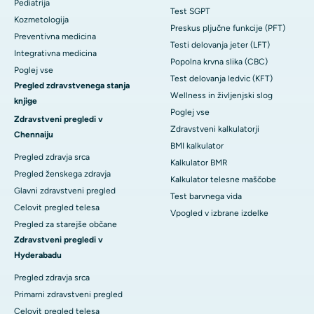
Pediatrija
Test SGPT
Kozmetologija
Preskus pljučne funkcije (PFT)
Preventivna medicina
Testi delovanja jeter (LFT)
Integrativna medicina
Popolna krvna slika (CBC)
Poglej vse
Test delovanja ledvic (KFT)
Pregled zdravstvenega stanja
Wellness in življenjski slog
knjige
Poglej vse
Zdravstveni pregledi v
Zdravstveni kalkulatorji
Chennaiju
BMI kalkulator
Pregled zdravja srca
Kalkulator BMR
Pregled ženskega zdravja
Kalkulator telesne maščobe
Glavni zdravstveni pregled
Test barvnega vida
Celovit pregled telesa
Vpogled v izbrane izdelke
Pregled za starejše občane
Zdravstveni pregledi v
Hyderabadu
Pregled zdravja srca
Primarni zdravstveni pregled
Celovit pregled telesa