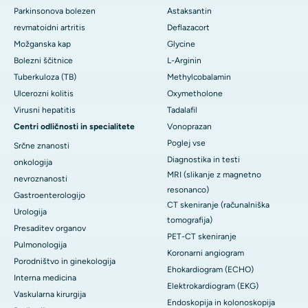
Parkinsonova bolezen
Astaksantin
revmatoidni artritis
Deflazacort
Možganska kap
Glycine
Bolezni ščitnice
L-Arginin
Tuberkuloza (TB)
Methylcobalamin
Ulcerozni kolitis
Oxymetholone
Virusni hepatitis
Tadalafil
Centri odličnosti in specialitete
Vonoprazan
Poglej vse
Srčne znanosti
Diagnostika in testi
onkologija
MRI (slikanje z magnetno
nevroznanosti
resonanco)
Gastroenterologijo
CT skeniranje (računalniška
Urologija
tomografija)
Presaditev organov
PET-CT skeniranje
Pulmonologija
Koronarni angiogram
Porodništvo in ginekologija
Ehokardiogram (ECHO)
Interna medicina
Elektrokardiogram (EKG)
Vaskularna kirurgija
Endoskopija in kolonoskopija