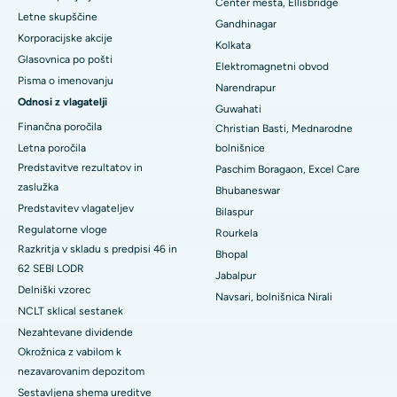
Center mesta, Ellisbridge
Letne skupščine
Najboljša bolnišnica v koloniji Arera v Bhopalu
Gandhinagar
Korporacijske akcije
Kolkata
Najboljša bolnišnica v mestu Jayanagar, Bangalore
Glasovnica po pošti
Elektromagnetni obvod
Pisma o imenovanju
Narendrapur
Najboljša bolnišnica v KK Nagarju v Maduraiu
Odnosi z vlagatelji
Guwahati
Najboljša bolnišnica v Ramji Nagarju, Nellore
Finančna poročila
Christian Basti, Mednarodne
Letna poročila
bolnišnice
Najboljša bolnišnica v sektorju-19, Rourkela
Predstavitve rezultatov in
Paschim Boragaon, Excel Care
zaslužka
Bhubaneswar
Najboljša bolnišnica v Swargateu v Puneju
Predstavitev vlagateljev
Bilaspur
Regulatorne vloge
Najboljša onkološka bolnišnica za ženske v južnem Delhiju
Rourkela
Razkritja v skladu s predpisi 46 in
Bhopal
62 SEBI LODR
Jabalpur
Delniški vzorec
Navsari, bolnišnica Nirali
NCLT sklical sestanek
Nezahtevane dividende
Okrožnica z vabilom k
nezavarovanim depozitom
Sestavljena shema ureditve