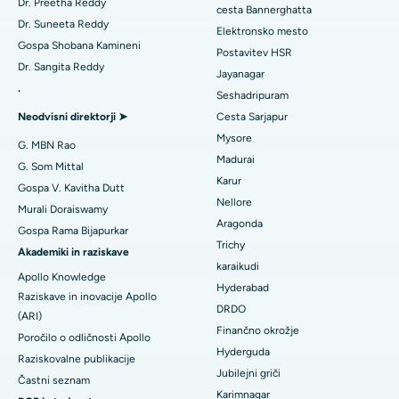
Ablacija katetra
Dr. Preetha Reddy
cesta Bannerghatta
Najboljša bolnišnica v sektorju 26 v Noidi
Dr. Suneeta Reddy
Elektronsko mesto
Poiščite ginekologa
Rekonstrukcijska kirurgija ACL
Gospa Shobana Kamineni
Najboljša bolnišnica v Gandhinagarju v Ahmedabadu
Postavitev HSR
Dr. Sangita Reddy
Zamenjava obrnjenih ramen
Jayanagar
Najboljša bolnišnica v Aragondi, Andhra Pradesh
.
Seshadripuram
Poiščite splošnega zdravnika
Endometrijska ablacija
Neodvisni direktorji ➤
Cesta Sarjapur
Najboljša bolnišnica na cesti Bannerghatta v Bangaloreju
Mysore
Embolizacija maternične arterije
G. MBN Rao
Najboljša bolnišnica v enoti 15 v Bhubaneswarju
Madurai
Poiščite psihologa
G. Som Mittal
Cistektomija jajčnikov
Karur
Gospa V. Kavitha Dutt
Najboljša bolnišnica na cesti Seepat v Bilaspurju
Nellore
Murali Doraiswamy
Kirurgija raka dojk
Aragonda
Najboljša bolnišnica v Ellisbridgeu v Ahmedabadu
Gospa Rama Bijapurkar
Poiščite splošnega kirurga
Trichy
Brahiterapija
Akademiki in raziskave
Najboljša bolnišnica v New Delhiju
karaikudi
Apollo Knowledge
Kolonoskopija
Hyderabad
Raziskave in inovacije Apollo
Najboljša bolnišnica v DRDO, Hyderabad
DRDO
(ARI)
Polipektomija
Finančno okrožje
Najboljša bolnišnica na cesti GS v Guwahatiju
Poročilo o odličnosti Apollo
Hyderguda
Deep Brain Stimulation
Raziskovalne publikacije
Najboljša bolnišnica v Hydergudi, Hyderabad
Jubilejni griči
Častni seznam
Peritonealna dializa
Karimnagar