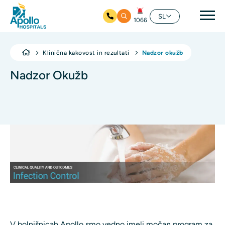
Gla
SL
1066
Preskoči na glavno vsebino
Klinična kakovost in rezultati
Nadzor okužb
Nadzor Okužb
V bolnišnicah Apollo smo vedno imeli močan program za