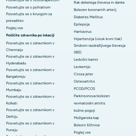
Posvetujte se s fizioterapevtom
Rak debelega črevesa in danke
Posvetujte se s psihiatrom
Bolezen koronarnih arterij
Posvetujte se s kirurgom za
Diabetes Mellitus
presaditev
Epilepsija
Poglej vse
Hantavirus
Poiščite zdravnika po lokaciji
Hipertenzija (visok krvni tlak)
Posvetujte se z zdravnikom v
Sindrom razdražljivega črevesja
Chennaiju
(IBS)
Posvetujte se z zdravnikom v
Ledvični kamni
Hyderabadu
Levkemijo
Posvetujte se z zdravnikom v
Ciroza jeter
Bangaloreju
Osteoartritis
Posvetujte se z zdravnikom v
PCOD/PCOS
Mumbaju
Parkinsonova bolezen
Posvetujte se z zdravnikom v
Kolkati
revmatoidni artritis
Posvetujte se z zdravnikom v
kožne pogoji
Delhiju
Možganska kap
Posvetujte se z zdravnikom v
Bolezni ščitnice
Puneju
Poglej vse