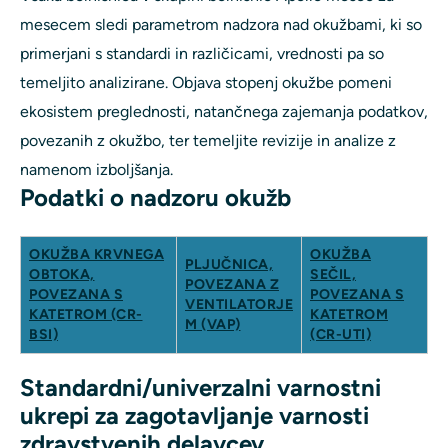
mesecem sledi parametrom nadzora nad okužbami, ki so
primerjani s standardi in različicami, vrednosti pa so
temeljito analizirane. Objava stopenj okužbe pomeni
ekosistem preglednosti, natančnega zajemanja podatkov,
povezanih z okužbo, ter temeljite revizije in analize z
namenom izboljšanja.
Podatki o nadzoru okužb
OKUŽBA KRVNEGA
OKUŽBA
PLJUČNICA,
OBTOKA,
SEČIL,
POVEZANA Z
POVEZANA S
POVEZANA S
VENTILATORJE
KATETROM (CR-
KATETROM
M (VAP)
BSI)
(CR-UTI)
Standardni/univerzalni varnostni
ukrepi za zagotavljanje varnosti
zdravstvenih delavcev