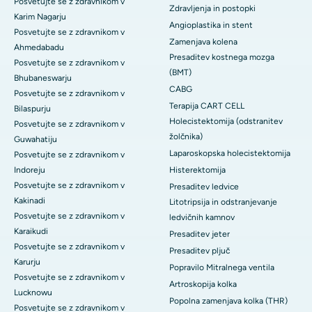
Posvetujte se z zdravnikom v
Zdravljenja in postopki
Karim Nagarju
Angioplastika in stent
Posvetujte se z zdravnikom v
Zamenjava kolena
Ahmedabadu
Presaditev kostnega mozga
Posvetujte se z zdravnikom v
(BMT)
Bhubaneswarju
CABG
Posvetujte se z zdravnikom v
Terapija CART CELL
Bilaspurju
Holecistektomija (odstranitev
Posvetujte se z zdravnikom v
žolčnika)
Guwahatiju
Laparoskopska holecistektomija
Posvetujte se z zdravnikom v
Indoreju
Histerektomija
Posvetujte se z zdravnikom v
Presaditev ledvice
Kakinadi
Litotripsija in odstranjevanje
Posvetujte se z zdravnikom v
ledvičnih kamnov
Karaikudi
Presaditev jeter
Posvetujte se z zdravnikom v
Presaditev pljuč
Karurju
Popravilo Mitralnega ventila
Posvetujte se z zdravnikom v
Artroskopija kolka
Lucknowu
Popolna zamenjava kolka (THR)
Posvetujte se z zdravnikom v