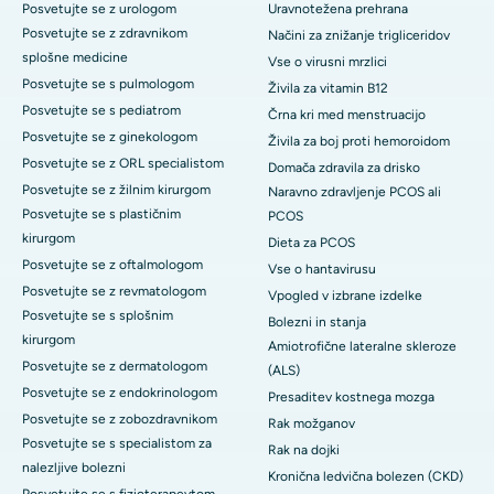
Posvetujte se z urologom
Uravnotežena prehrana
Posvetujte se z zdravnikom
Načini za znižanje trigliceridov
splošne medicine
Vse o virusni mrzlici
Posvetujte se s pulmologom
Živila za vitamin B12
Posvetujte se s pediatrom
Črna kri med menstruacijo
Posvetujte se z ginekologom
Živila za boj proti hemoroidom
Posvetujte se z ORL specialistom
Domača zdravila za drisko
Posvetujte se z žilnim kirurgom
Naravno zdravljenje PCOS ali
Posvetujte se s plastičnim
PCOS
kirurgom
Dieta za PCOS
Posvetujte se z oftalmologom
Vse o hantavirusu
Posvetujte se z revmatologom
Vpogled v izbrane izdelke
Posvetujte se s splošnim
Bolezni in stanja
kirurgom
Amiotrofične lateralne skleroze
Posvetujte se z dermatologom
(ALS)
Posvetujte se z endokrinologom
Presaditev kostnega mozga
Posvetujte se z zobozdravnikom
Rak možganov
Posvetujte se s specialistom za
Rak na dojki
nalezljive bolezni
Kronična ledvična bolezen (CKD)