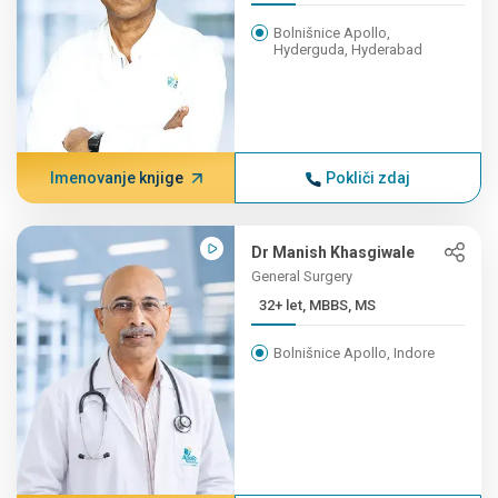
Bolnišnice Apollo,
Hyderguda, Hyderabad
Imenovanje knjige
Pokliči zdaj
Dr Manish Khasgiwale
General Surgery
32+ let, MBBS, MS
Bolnišnice Apollo, Indore