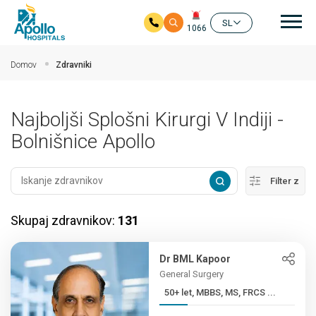
Gla
SL
1066
Preskoči na glavno vsebino
Domov
Zdravniki
Najboljši Splošni Kirurgi V Indiji -
Bolnišnice Apollo
Filter z
Skupaj zdravnikov:
131
Dr BML Kapoor
General Surgery
50+ let, MBBS, MS, FRCS ...