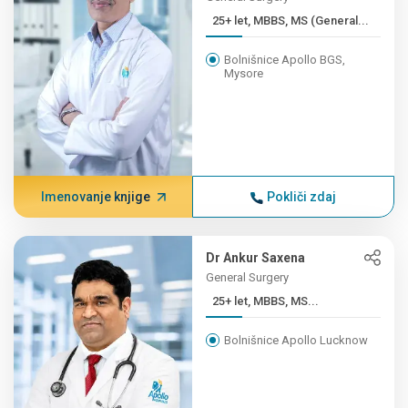
25+ let, MBBS, MS (General...
Bolnišnice Apollo BGS,
Mysore
Imenovanje knjige
Pokliči zdaj
Dr Ankur Saxena
General Surgery
25+ let, MBBS, MS...
Bolnišnice Apollo Lucknow