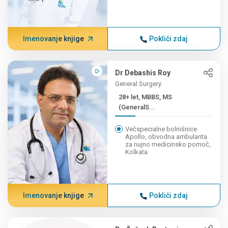
Imenovanje knjige
Pokliči zdaj
Dr Debashis Roy
General Surgery
28+ let, MBBS, MS
(GeneralS...
Večspecialne bolnišnice
Apollo, obvodna ambulanta
za nujno medicinsko pomoč,
Kolkata
Imenovanje knjige
Pokliči zdaj