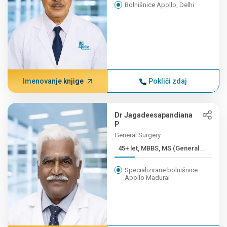
Bolnišnice Apollo, Delhi
Imenovanje knjige
Pokliči zdaj
Dr Jagadeesapandiana
P
General Surgery
45+ let, MBBS, MS (General...
Specializirane bolnišnice
Apollo Madurai