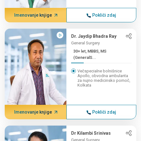
Imenovanje knjige
Pokliči zdaj
Dr. Jaydip Bhadra Ray
General Surgery
30+ let, MBBS, MS
(GeneralS...
Večspecialne bolnišnice
Apollo, obvodna ambulanta
za nujno medicinsko pomoč,
Kolkata
Imenovanje knjige
Pokliči zdaj
Dr Kilambi Srinivas
General Surgery