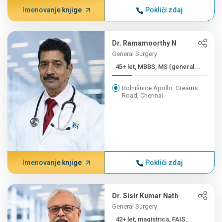
Imenovanje knjige
Pokliči zdaj
Dr. Ramamoorthy N
General Surgery
45+ let, MBBS, MS (general...
Bolnišnice Apollo, Greams
Road, Chennai
Imenovanje knjige
Pokliči zdaj
Dr. Sisir Kumar Nath
General Surgery
42+ let, magistrica, FAIS,