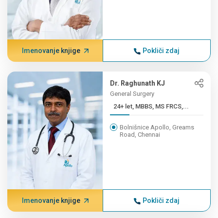
Imenovanje knjige
Pokliči zdaj
Dr. Raghunath KJ
General Surgery
24+ let, MBBS, MS FRCS,...
Bolnišnice Apollo, Greams
Road, Chennai
Imenovanje knjige
Pokliči zdaj