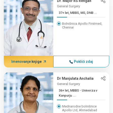
Dr. Major RS Rengan
General Surgery
37+ let, MBBS, MS, DNB ...
Bolnišnica Apollo Firstmed,
Chennai
Imenovanje knjige
Pokliči zdaj
Dr Manjulata Anchalia
General Surgery
36+ let, MBBS - Univerza v
Kanpurju ...
Mednarodne bolnišnice
Apollo Ltd, Ahmedabad