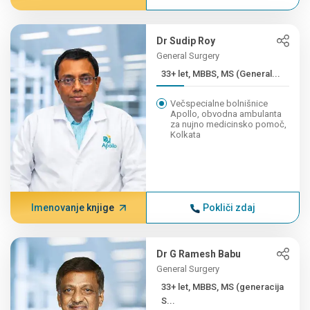
Dr Sudip Roy
General Surgery
33+ let, MBBS, MS (General...
Večspecialne bolnišnice
Apollo, obvodna ambulanta
za nujno medicinsko pomoč,
Kolkata
Imenovanje knjige
Pokliči zdaj
Dr G Ramesh Babu
General Surgery
33+ let, MBBS, MS (generacija
S...