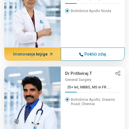
Bolnišnice Apollo Noida
Imenovanje knjige
Pokliči zdaj
Dr Prithviraj T
General Surgery
25+ let, MBBS, MS in FR ...
Bolnišnice Apollo, Greams
Road, Chennai