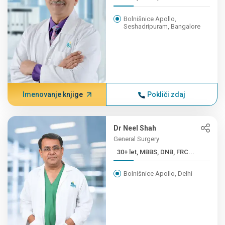
Bolnišnice Apollo,
Seshadripuram, Bangalore
Imenovanje knjige
Pokliči zdaj
Dr Neel Shah
General Surgery
30+ let, MBBS, DNB, FRC...
Bolnišnice Apollo, Delhi