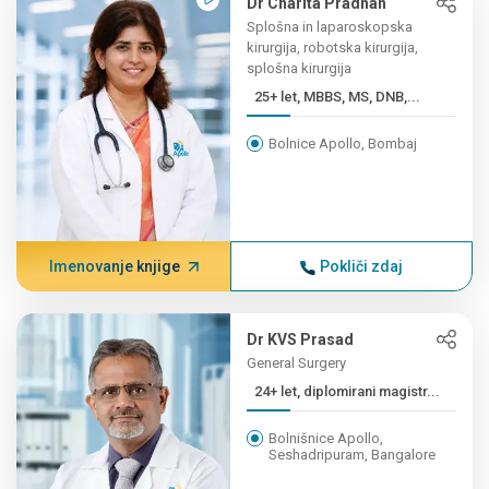
Dr Charita Pradhan
Splošna in laparoskopska
kirurgija, robotska kirurgija,
splošna kirurgija
25+ let, MBBS, MS, DNB,...
Bolnice Apollo, Bombaj
Imenovanje knjige
Pokliči zdaj
Dr KVS Prasad
General Surgery
24+ let, diplomirani magistr...
Bolnišnice Apollo,
Seshadripuram, Bangalore