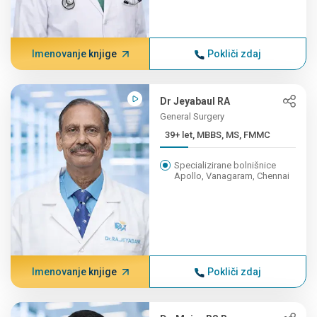
Imenovanje knjige
Pokliči zdaj
Dr Jeyabaul RA
General Surgery
39+ let, MBBS, MS, FMMC
Specializirane bolnišnice
Apollo, Vanagaram, Chennai
Imenovanje knjige
Pokliči zdaj