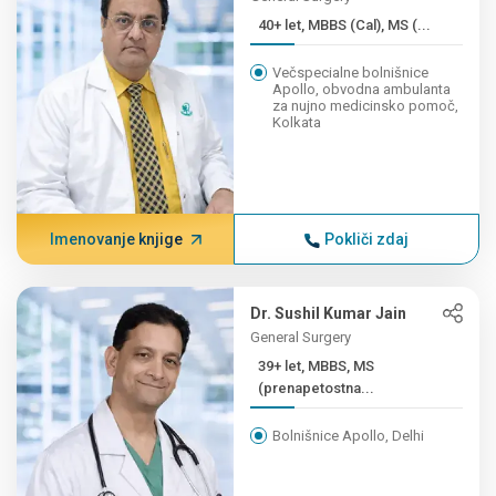
40+ let, MBBS (Cal), MS (...
Večspecialne bolnišnice
Apollo, obvodna ambulanta
za nujno medicinsko pomoč,
Kolkata
Imenovanje knjige
Pokliči zdaj
Dr. Sushil Kumar Jain
General Surgery
39+ let, MBBS, MS
(prenapetostna...
Bolnišnice Apollo, Delhi