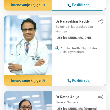
Imenovanje knjige
Pokliči zdaj
Dr Rajasekhar Reddy
Splošna in laparoskopska
kirurgija
25+ let, MBBS, MS, DNB,...
Apollo Health City, Jubilee
Hills, Hyderabad
Imenovanje knjige
Pokliči zdaj
Dr Ratna Ahuja
General Surgery
25+ let, MBBS, MS (General...