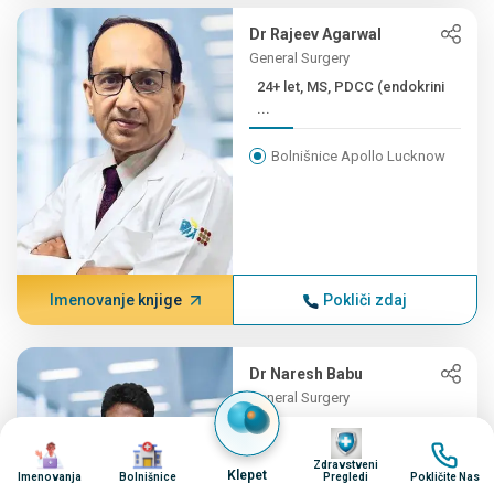
Dr Rajeev Agarwal
General Surgery
24+ let, MS, PDCC (endokrini
...
Bolnišnice Apollo Lucknow
Imenovanje knjige
Pokliči zdaj
Dr Naresh Babu
General Surgery
24+ let, MBBS, MS
Image
Image
Image
Image
(KIRURGIJA...
Zdravstveni
Klepet
Imenovanja
Bolnišnice
Pregledi
Pokličite Nas