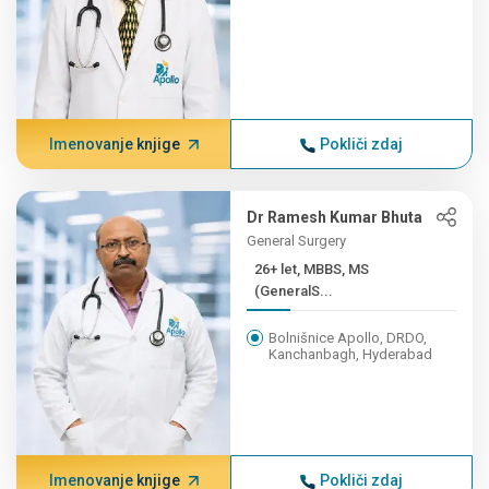
Imenovanje knjige
Pokliči zdaj
Dr Ramesh Kumar Bhuta
General Surgery
26+ let, MBBS, MS
(GeneralS...
Bolnišnice Apollo, DRDO,
Kanchanbagh, Hyderabad
Imenovanje knjige
Pokliči zdaj