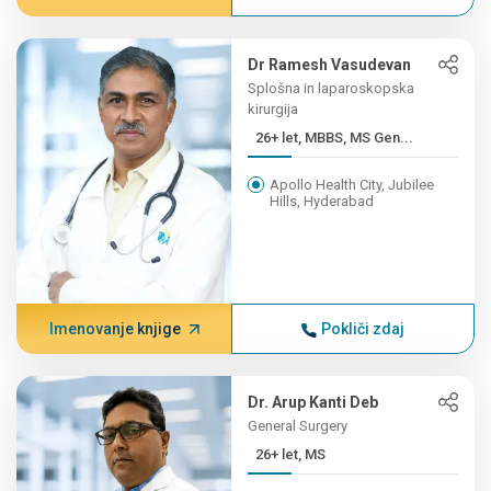
Dr Ramesh Vasudevan
Splošna in laparoskopska
kirurgija
26+ let, MBBS, MS Gen...
Apollo Health City, Jubilee
Hills, Hyderabad
Imenovanje knjige
Pokliči zdaj
Dr. Arup Kanti Deb
General Surgery
26+ let, MS