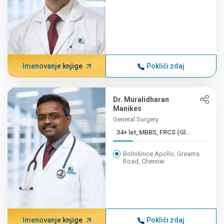
Imenovanje knjige
Pokliči zdaj
Dr. Muralidharan
Manikes
General Surgery
34+ let, MBBS, FRCS (Gl...
Bolnišnice Apollo, Greams
Road, Chennai
Imenovanje knjige
Pokliči zdaj