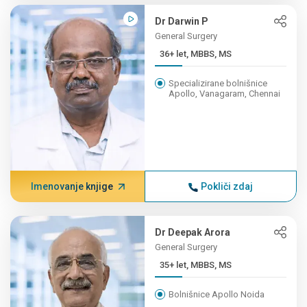
Dr Darwin P
General Surgery
36+ let, MBBS, MS
Specializirane bolnišnice
Apollo, Vanagaram, Chennai
Imenovanje knjige
Pokliči zdaj
Dr Deepak Arora
General Surgery
35+ let, MBBS, MS
Bolnišnice Apollo Noida