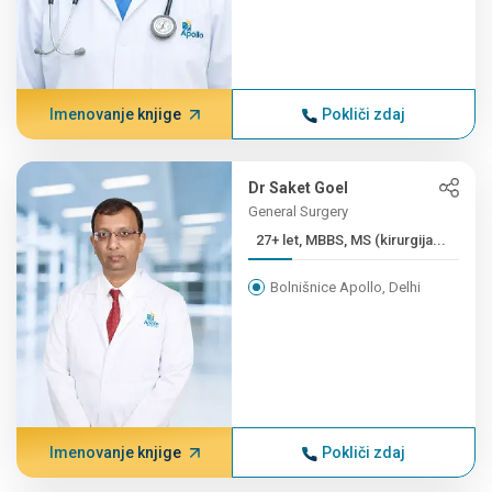
Imenovanje knjige
Pokliči zdaj
Dr Saket Goel
General Surgery
27+ let, MBBS, MS (kirurgija...
Bolnišnice Apollo, Delhi
Imenovanje knjige
Pokliči zdaj