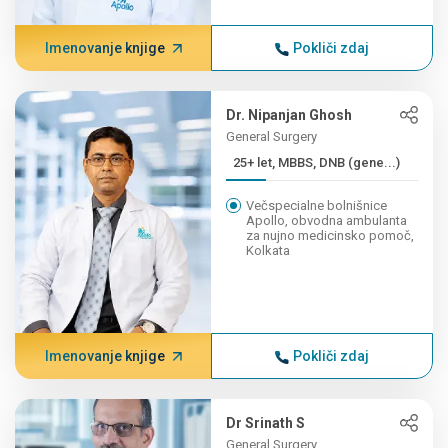
Imenovanje knjige
Pokliči zdaj
Dr. Nipanjan Ghosh
General Surgery
25+ let, MBBS, DNB (gene...)
Večspecialne bolnišnice
Apollo, obvodna ambulanta
za nujno medicinsko pomoč,
Kolkata
Imenovanje knjige
Pokliči zdaj
Dr Srinath S
General Surgery