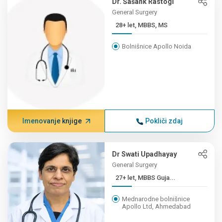
Dr. Šašank Rastogi
General Surgery
28+ let, MBBS, MS
Bolnišnice Apollo Noida
Imenovanje knjige
Pokliči zdaj
Dr Swati Upadhayay
General Surgery
27+ let, MBBS Guja...
Mednarodne bolnišnice
Apollo Ltd, Ahmedabad