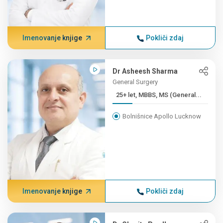
Imenovanje knjige
Pokliči zdaj
Dr Asheesh Sharma
General Surgery
25+ let, MBBS, MS (General...
Bolnišnice Apollo Lucknow
Imenovanje knjige
Pokliči zdaj