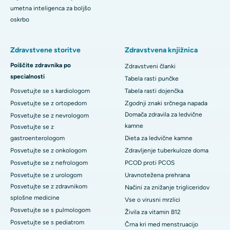
umetna inteligenca za boljšo
oskrbo
Zdravstvene storitve
Zdravstvena knjižnica
Poiščite zdravnika po
Zdravstveni članki
specialnosti
Tabela rasti punčke
Posvetujte se s kardiologom
Tabela rasti dojenčka
Posvetujte se z ortopedom
Zgodnji znaki srčnega napada
Domača zdravila za ledvične
Posvetujte se z nevrologom
kamne
Posvetujte se z
gastroenterologom
Dieta za ledvične kamne
Posvetujte se z onkologom
Zdravljenje tuberkuloze doma
Posvetujte se z nefrologom
PCOD proti PCOS
Posvetujte se z urologom
Uravnotežena prehrana
Posvetujte se z zdravnikom
Načini za znižanje trigliceridov
splošne medicine
Vse o virusni mrzlici
Posvetujte se s pulmologom
Živila za vitamin B12
Posvetujte se s pediatrom
Črna kri med menstruacijo