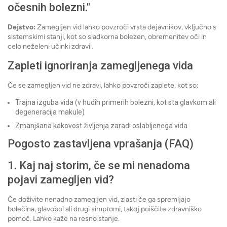
očesnih bolezni."
Dejstvo:
Zamegljen vid lahko povzroči vrsta dejavnikov, vključno s
sistemskimi stanji, kot so sladkorna bolezen, obremenitev oči in
celo neželeni učinki zdravil.
Zapleti ignoriranja zamegljenega vida
Če se zamegljen vid ne zdravi, lahko povzroči zaplete, kot so:
Trajna izguba vida (v hudih primerih bolezni, kot sta glavkom ali
degeneracija makule)
Zmanjšana kakovost življenja zaradi oslabljenega vida
Pogosto zastavljena vprašanja (FAQ)
1. Kaj naj storim, če se mi nenadoma
pojavi zamegljen vid?
Če doživite nenadno zamegljen vid, zlasti če ga spremljajo
bolečina, glavobol ali drugi simptomi, takoj poiščite zdravniško
pomoč. Lahko kaže na resno stanje.