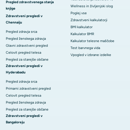
Pregled zdravstvenega stanja
Wellness in življenjski slog
knjige
Poglej vse
Zdravstveni pregledi v
Zdravstveni kalkulatorji
Chennaiju
BMI kalkulator
Pregled zdravja srca
Kalkulator BMR
Pregled ženskega zdravja
Kalkulator telesne maščobe
Glavni zdravstveni pregled
Test barvnega vida
Celovit pregled telesa
Vpogled v izbrane izdelke
Pregled za starejše občane
Zdravstveni pregledi v
Hyderabadu
Pregled zdravja srca
Primarni zdravstveni pregled
Celovit pregled telesa
Pregled ženskega zdravja
Pregled za starejše občane
Zdravstveni pregledi v
Bangaloreju