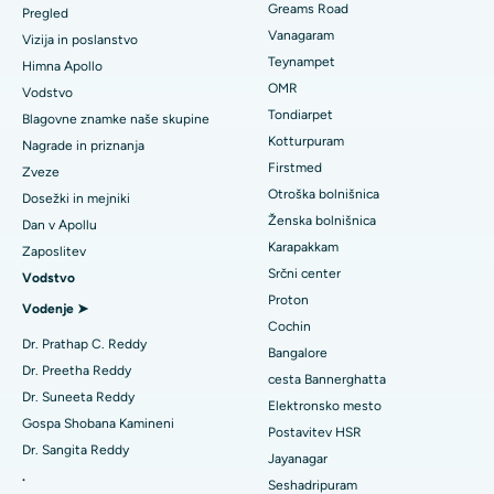
Poiščite zobozdravnika
Greams Road
Pregled
Gastrektomija rokavice
Vanagaram
Najboljši srčni center v Thousand Lights, Chennai
Vizija in poslanstvo
Lasik kirurgija
Teynampet
Himna Apollo
Najboljša bolnišnica v Jubilee Hillsu v Hyderabadu
Poiščite pediatrično
OMR
Vodstvo
Rinoplastika
Tondiarpet
Blagovne znamke naše skupine
Najboljša bolnišnica v Tondiarpetu v Chennaiju
Kotturpuram
Nagrade in priznanja
Liposukcija
Poiščite dermatologa
Firstmed
Najboljša bolnišnica v Kotturpuramu v Chennaiju
Zveze
Koronarni angiogram
Otroška bolnišnica
Dosežki in mejniki
Najboljša bolnišnica na cesti Kovai, Karur
Ženska bolnišnica
Dan v Apollu
Zamenjava aortalnega ventila transkatetra
Karapakkam
Poiščite urologa
Zaposlitev
Najboljša bolnišnica v Karapakkamu v Chennaiju
Srčni center
Vodstvo
Popravilo ventila MitraClip
Proton
Najboljša bolnišnica v Arilovi, Vizag
Vodenje ➤
Minimalno invazivna srčna kirurgija
Cochin
Poiščite diabetologa
Dr. Prathap C. Reddy
Najboljša bolnišnica na cesti Kanpur v Lucknowu
Bangalore
Ablacija katetra
Dr. Preetha Reddy
cesta Bannerghatta
Najboljša bolnišnica v sektorju 26 v Noidi
Dr. Suneeta Reddy
Elektronsko mesto
Poiščite ginekologa
Rekonstrukcijska kirurgija ACL
Gospa Shobana Kamineni
Postavitev HSR
Najboljša bolnišnica v Gandhinagarju v Ahmedabadu
Dr. Sangita Reddy
Zamenjava obrnjenih ramen
Jayanagar
.
Najboljša bolnišnica v Aragondi, Andhra Pradesh
Seshadripuram