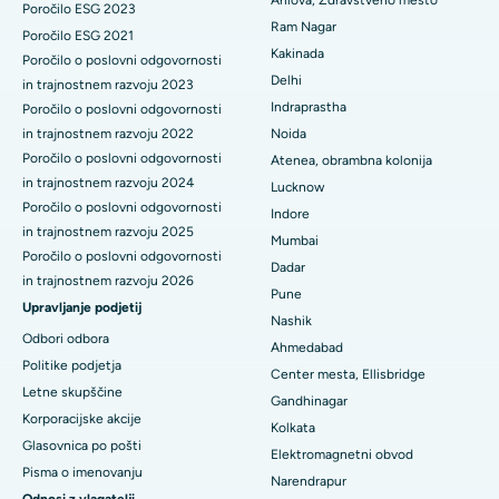
Arilova, Zdravstveno mesto
Poročilo ESG 2023
Najboljša bolnišnica v poslovnem središču Belapurja v Navi
Ram Nagar
Poročilo ESG 2021
Mumbaiju
Keramična totalna zamenjava kolena
Kakinada
Poročilo o poslovni odgovornosti
Delhi
Najboljša bolnišnica v Panchavatiju, Nashik
in trajnostnem razvoju 2023
ERCP
Indraprastha
Poročilo o poslovni odgovornosti
Najboljša bolnišnica v Secunderabadu, Hyderabad
in trajnostnem razvoju 2022
Noida
Poročilo o poslovni odgovornosti
Atenea, obrambna kolonija
Najboljša bolnišnica v mestu Seshadripuram, Bangalore
in trajnostnem razvoju 2024
Lucknow
Poročilo o poslovni odgovornosti
Indore
Najboljša bolnišnica na glavni cesti Waltair v Visakhapatnamu
in trajnostnem razvoju 2025
Mumbai
Poročilo o poslovni odgovornosti
Najboljša bolnišnica na cesti Subhash Nagar, Karimnagar
Dadar
in trajnostnem razvoju 2026
Pune
Najboljša bolnišnica v Managariju, Karaikudi
Upravljanje podjetij
Nashik
Odbori odbora
Ahmedabad
Najboljša bolnišnica v Arepallyju, Warangal
Politike podjetja
Center mesta, Ellisbridge
Letne skupščine
Najboljša bolnišnica v koloniji Arera v Bhopalu
Gandhinagar
Korporacijske akcije
Kolkata
Najboljša bolnišnica v mestu Jayanagar, Bangalore
Glasovnica po pošti
Elektromagnetni obvod
Pisma o imenovanju
Narendrapur
Najboljša bolnišnica v KK Nagarju v Maduraiu