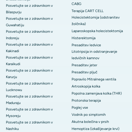
CABG
Posvetujte se z zdravnikom v
Terapija CART CELL
Bilaspurju
Holecistektomija (odstranitev
Posvetujte se z zdravnikom v
žolčnika)
Guwahatiju
Laparoskopska holecistektomija
Posvetujte se z zdravnikom v
Indoreju
Histerektomija
Posvetujte se z zdravnikom v
Presaditev ledvice
Kakinadi
Litotripsija in odstranjevanje
Posvetujte se z zdravnikom v
ledvičnih kamnov
Karaikudi
Presaditev jeter
Posvetujte se z zdravnikom v
Presaditev pljuč
Karurju
Popravilo Mitralnega ventila
Posvetujte se z zdravnikom v
Artroskopija kolka
Lucknowu
Popolna zamenjava kolka (THR)
Posvetujte se z zdravnikom v
Protonska terapija
Maduraju
Poglej vse
Posvetujte se z zdravnikom v
Vodnik po simptomih
Mysoreju
Akutna bolečina v prsih
Posvetujte se z zdravnikom v
Nashiku
Hemoptiza (izkašljevanje krvi)