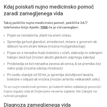
Kdaj poiskati nujno medicinsko pomoč
zaradi zamegljenega vida
Takoj poiščite nujno medicinsko pomoč, pokličite 24/7
telefonsko linijo Apollo:
1066
če je vid zamegljen:
Pojavi se nenadoma, zlasti na enem očesu
Spremlja ga hud glavobol, zmedenost, težave z govorom ali
šibkost na eni strani telesa (možna možganska kap)
Pojavi se z nenadno hudo bolečino v očeh, slabostjo in videnjem
halojev okoli luči (možen akutni glavkom zaprtega zakotja)
Predstavlja se kot nenadna zavesa ali senca, ki se premika čez
vidno polje (možna odstop mrežnice)
Pri osebi, starejši od 50 let, jo spremlja občutljivost lasišča,
bolečine v čeljusti ali vročina (možen arteritis velikanskih celic)
To so nujni medicinski primeri, pri katerih lahko odlašanje povzroči
trajno izgubo vida ali življenjsko nevarne zaplete. Ne čakajte na
rutinski pregled.
Diagnoza zamegljenega vida