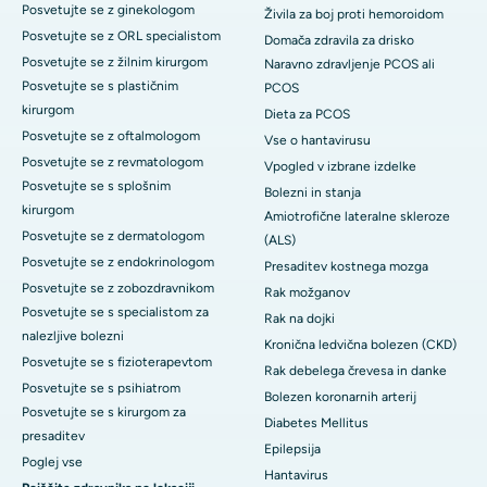
Posvetujte se z ginekologom
Živila za boj proti hemoroidom
Posvetujte se z ORL specialistom
Domača zdravila za drisko
Posvetujte se z žilnim kirurgom
Naravno zdravljenje PCOS ali
Posvetujte se s plastičnim
PCOS
kirurgom
Dieta za PCOS
Posvetujte se z oftalmologom
Vse o hantavirusu
Posvetujte se z revmatologom
Vpogled v izbrane izdelke
Posvetujte se s splošnim
Bolezni in stanja
kirurgom
Amiotrofične lateralne skleroze
Posvetujte se z dermatologom
(ALS)
Posvetujte se z endokrinologom
Presaditev kostnega mozga
Posvetujte se z zobozdravnikom
Rak možganov
Posvetujte se s specialistom za
Rak na dojki
nalezljive bolezni
Kronična ledvična bolezen (CKD)
Posvetujte se s fizioterapevtom
Rak debelega črevesa in danke
Posvetujte se s psihiatrom
Bolezen koronarnih arterij
Posvetujte se s kirurgom za
Diabetes Mellitus
presaditev
Epilepsija
Poglej vse
Hantavirus