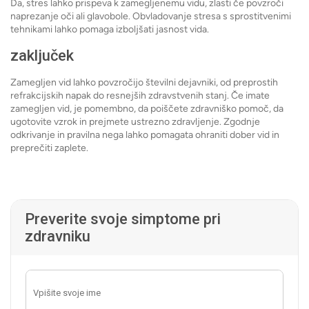
Da, stres lahko prispeva k zamegljenemu vidu, zlasti če povzroči
naprezanje oči ali glavobole. Obvladovanje stresa s sprostitvenimi
tehnikami lahko pomaga izboljšati jasnost vida.
zaključek
Zamegljen vid lahko povzročijo številni dejavniki, od preprostih
refrakcijskih napak do resnejših zdravstvenih stanj. Če imate
zamegljen vid, je pomembno, da poiščete zdravniško pomoč, da
ugotovite vzrok in prejmete ustrezno zdravljenje. Zgodnje
odkrivanje in pravilna nega lahko pomagata ohraniti dober vid in
preprečiti zaplete.
Preverite svoje simptome pri
zdravniku