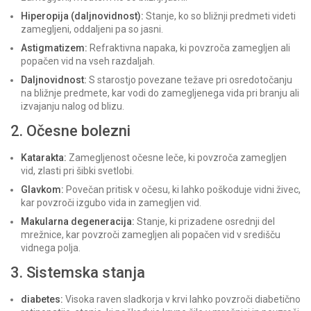
Hiperopija (daljnovidnost):
Stanje, ko so bližnji predmeti videti
zamegljeni, oddaljeni pa so jasni.
Astigmatizem:
Refraktivna napaka, ki povzroča zamegljen ali
popačen vid na vseh razdaljah.
Daljnovidnost:
S starostjo povezane težave pri osredotočanju
na bližnje predmete, kar vodi do zamegljenega vida pri branju ali
izvajanju nalog od blizu.
2. Očesne bolezni
Katarakta:
Zamegljenost očesne leče, ki povzroča zamegljen
vid, zlasti pri šibki svetlobi.
Glavkom:
Povečan pritisk v očesu, ki lahko poškoduje vidni živec,
kar povzroči izgubo vida in zamegljen vid.
Makularna degeneracija:
Stanje, ki prizadene osrednji del
mrežnice, kar povzroči zamegljen ali popačen vid v središču
vidnega polja.
3. Sistemska stanja
diabetes:
Visoka raven sladkorja v krvi lahko povzroči diabetično