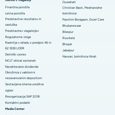
Odnosi z vlagatelji
Guwahati
Najboljša bolnišnica v Ramji Nagarju, Nellore
Finančna poročila
Christian Basti, Mednarodne
Letna poročila
bolnišnice
Najboljša bolnišnica v sektorju-19, Rourkela
Predstavitve rezultatov in
Paschim Boragaon, Excel Care
zaslužka
Bhubaneswar
Najboljša bolnišnica v Swargateu v Puneju
Predstavitev vlagateljev
Bilaspur
Regulatorne vloge
Najboljša onkološka bolnišnica za ženske v južnem Delhiju
Rourkela
Razkritja v skladu s predpisi 46 in
Bhopal
62 SEBI LODR
Jabalpur
Delniški vzorec
Navsari, bolnišnica Nirali
NCLT sklical sestanek
Nezahtevane dividende
Okrožnica z vabilom k
nezavarovanim depozitom
Sestavljena shema ureditve
oglasi
Reorganizacija SAP 2018
Kontaktni podatki
Media Center