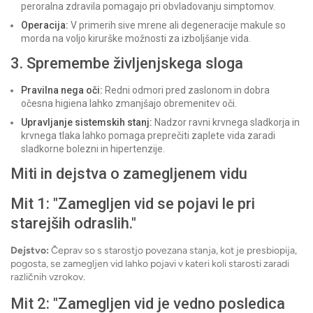
peroralna zdravila pomagajo pri obvladovanju simptomov.
Operacija:
V primerih sive mrene ali degeneracije makule so
morda na voljo kirurške možnosti za izboljšanje vida.
3. Spremembe življenjskega sloga
Pravilna nega oči:
Redni odmori pred zaslonom in dobra
očesna higiena lahko zmanjšajo obremenitev oči.
Upravljanje sistemskih stanj:
Nadzor ravni krvnega sladkorja in
krvnega tlaka lahko pomaga preprečiti zaplete vida zaradi
sladkorne bolezni in hipertenzije.
Miti in dejstva o zamegljenem vidu
Mit 1: "Zamegljen vid se pojavi le pri
starejših odraslih."
Dejstvo:
Čeprav so s starostjo povezana stanja, kot je presbiopija,
pogosta, se zamegljen vid lahko pojavi v kateri koli starosti zaradi
različnih vzrokov.
Mit 2: "Zamegljen vid je vedno posledica