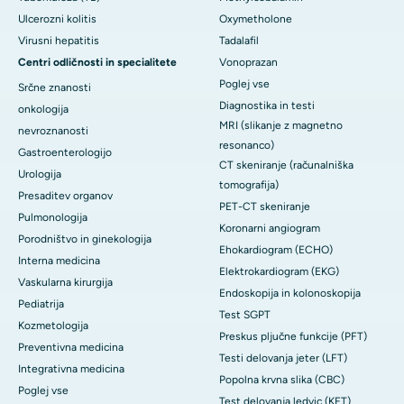
Ulcerozni kolitis
Oxymetholone
Virusni hepatitis
Tadalafil
Centri odličnosti in specialitete
Vonoprazan
Poglej vse
Srčne znanosti
Diagnostika in testi
onkologija
MRI (slikanje z magnetno
nevroznanosti
resonanco)
Gastroenterologijo
CT skeniranje (računalniška
Urologija
tomografija)
Presaditev organov
PET-CT skeniranje
Pulmonologija
Koronarni angiogram
Porodništvo in ginekologija
Ehokardiogram (ECHO)
Interna medicina
Elektrokardiogram (EKG)
Vaskularna kirurgija
Endoskopija in kolonoskopija
Pediatrija
Test SGPT
Kozmetologija
Preskus pljučne funkcije (PFT)
Preventivna medicina
Testi delovanja jeter (LFT)
Integrativna medicina
Popolna krvna slika (CBC)
Poglej vse
Test delovanja ledvic (KFT)