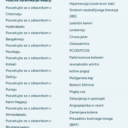
Poiščite zdravnika po lokaciji
Hipertenzija (visok krvni tlak)
Posvetujte se z zdravnikom v
Sindrom razdražljivega črevesja
Chennaiju
(IBS)
Posvetujte se z zdravnikom v
Ledvični kamni
Hyderabadu
Levkemijo
Posvetujte se z zdravnikom v
Ciroza jeter
Bangaloreju
Osteoartritis
Posvetujte se z zdravnikom v
PCOD/PCOS
Mumbaju
Parkinsonova bolezen
Posvetujte se z zdravnikom v
Kolkati
revmatoidni artritis
Posvetujte se z zdravnikom v
kožne pogoji
Delhiju
Možganska kap
Posvetujte se z zdravnikom v
Bolezni ščitnice
Puneju
Poglej vse
Posvetujte se z zdravnikom v
Zdravljenja in postopki
Karim Nagarju
Angioplastika in stent
Posvetujte se z zdravnikom v
Zamenjava kolena
Ahmedabadu
Presaditev kostnega mozga
Posvetujte se z zdravnikom v
(BMT)
Bhubaneswarju