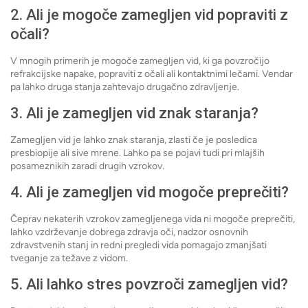
2. Ali je mogoče zamegljen vid popraviti z
očali?
V mnogih primerih je mogoče zamegljen vid, ki ga povzročijo
refrakcijske napake, popraviti z očali ali kontaktnimi lečami. Vendar
pa lahko druga stanja zahtevajo drugačno zdravljenje.
3. Ali je zamegljen vid znak staranja?
Zamegljen vid je lahko znak staranja, zlasti če je posledica
presbiopije ali sive mrene. Lahko pa se pojavi tudi pri mlajših
posameznikih zaradi drugih vzrokov.
4. Ali je zamegljen vid mogoče preprečiti?
Čeprav nekaterih vzrokov zamegljenega vida ni mogoče preprečiti,
lahko vzdrževanje dobrega zdravja oči, nadzor osnovnih
zdravstvenih stanj in redni pregledi vida pomagajo zmanjšati
tveganje za težave z vidom.
5. Ali lahko stres povzroči zamegljen vid?