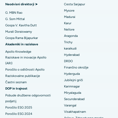
Poiščite splošnega zdravnika
Endometrijska ablacija
Neodvisni direktorji ➤
Cesta Sarjapur
Najboljša bolnišnica na cesti Bannerghatta v Bangaloreju
Mysore
Embolizacija maternične arterije
G. MBN Rao
Madurai
Najboljša bolnišnica v enoti 15 v Bhubaneswarju
G. Som Mittal
Poiščite psihologa
Cistektomija jajčnikov
Karur
Gospa V. Kavitha Dutt
Najboljša bolnišnica na cesti Seepat v Bilaspurju
Nellore
Murali Doraiswamy
Kirurgija raka dojk
Aragonda
Gospa Rama Bijapurkar
Najboljša bolnišnica v Ellisbridgeu v Ahmedabadu
Poiščite splošnega kirurga
Trichy
Brahiterapija
Akademiki in raziskave
karaikudi
Najboljša bolnišnica v New Delhiju
Apollo Knowledge
Kolonoskopija
Hyderabad
Raziskave in inovacije Apollo
Najboljša bolnišnica v DRDO, Hyderabad
DRDO
(ARI)
Polipektomija
Finančno okrožje
Poročilo o odličnosti Apollo
Najboljša bolnišnica na cesti GS v Guwahatiju
Hyderguda
Deep Brain Stimulation
Raziskovalne publikacije
Jubilejni griči
Najboljša bolnišnica v Hydergudi, Hyderabad
Častni seznam
Peritonealna dializa
Karimnagar
DOP in trajnost
Najboljša bolnišnica v Vijay Nagarju v Indoreju
Miryalaguda
Pobude družbene odgovornosti
Biopsija ledvic
Secunderabad
podjetij
Najboljša bolnišnica na glavni cesti Suryaraopeta v Kakinadi
Varangal
Paratiroidektomija
Poročilo ESG 2025
Visakhapatnam
Najboljša bolnišnica na Canal Circular Road v Kolkati
Poročilo ESG 2024
Citoreduktivna kirurgija