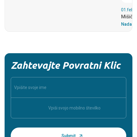
01.feb.
Mišičn
Nadalju
Zahtevajte Povratni Klic