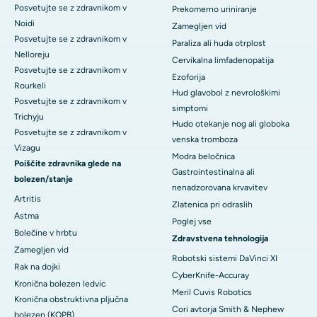
Posvetujte se z zdravnikom v
Prekomerno uriniranje
Noidi
Zamegljen vid
Posvetujte se z zdravnikom v
Paraliza ali huda otrplost
Nelloreju
Cervikalna limfadenopatija
Posvetujte se z zdravnikom v
Ezoforija
Rourkeli
Hud glavobol z nevrološkimi
Posvetujte se z zdravnikom v
simptomi
Trichyju
Hudo otekanje nog ali globoka
Posvetujte se z zdravnikom v
venska tromboza
Vizagu
Modra beločnica
Poiščite zdravnika glede na
Gastrointestinalna ali
bolezen/stanje
nenadzorovana krvavitev
Artritis
Zlatenica pri odraslih
Astma
Poglej vse
Bolečine v hrbtu
Zdravstvena tehnologija
Zamegljen vid
Robotski sistemi DaVinci XI
Rak na dojki
CyberKnife-Accuray
Kronična bolezen ledvic
Meril Cuvis Robotics
Kronična obstruktivna pljučna
Cori avtorja Smith & Nephew
bolezen (KOPB)