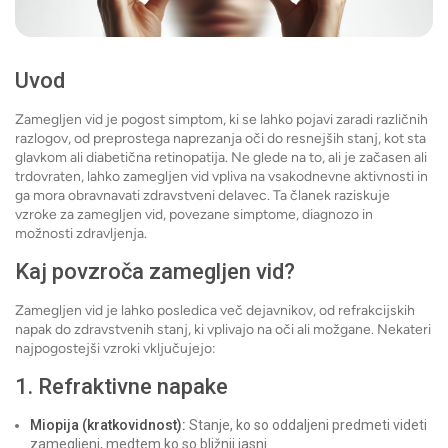
Uvod
Zamegljen vid je pogost simptom, ki se lahko pojavi zaradi različnih
razlogov, od preprostega naprezanja oči do resnejših stanj, kot sta
glavkom ali diabetična retinopatija. Ne glede na to, ali je začasen ali
trdovraten, lahko zamegljen vid vpliva na vsakodnevne aktivnosti in
ga mora obravnavati zdravstveni delavec. Ta članek raziskuje
vzroke za zamegljen vid, povezane simptome, diagnozo in
možnosti zdravljenja.
Kaj povzroča zamegljen vid?
Zamegljen vid je lahko posledica več dejavnikov, od refrakcijskih
napak do zdravstvenih stanj, ki vplivajo na oči ali možgane. Nekateri
najpogostejši vzroki vključujejo:
1. Refraktivne napake
Miopija (kratkovidnost):
Stanje, ko so oddaljeni predmeti videti
zamegljeni, medtem ko so bližnji jasni.