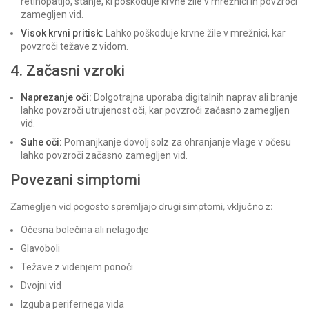
retinopatijo, stanje, ki poškoduje krvne žile v mrežnici in povzroči
zamegljen vid.
Visok krvni pritisk:
Lahko poškoduje krvne žile v mrežnici, kar
povzroči težave z vidom.
4. Začasni vzroki
Naprezanje oči:
Dolgotrajna uporaba digitalnih naprav ali branje
lahko povzroči utrujenost oči, kar povzroči začasno zamegljen
vid.
Suhe oči:
Pomanjkanje dovolj solz za ohranjanje vlage v očesu
lahko povzroči začasno zamegljen vid.
Povezani simptomi
Zamegljen vid pogosto spremljajo drugi simptomi, vključno z:
Očesna bolečina ali nelagodje
Glavoboli
Težave z videnjem ponoči
Dvojni vid
Izguba perifernega vida