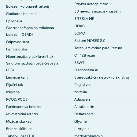
Stryker avtorja Mako
Bolezen koronarnih arterij
3D nevronavigacijski sistem
Sladkorna bolezen
3 TESLA MRI
Epilepsija
LINAC
Gastroezofagealna refluksna
ECMO
bolezen (GERD)
Sistem MOSES 2.0
Odpoved srca
Terapija z vodno paro Rezum
hernija diska
CT 128 rezin
Hipertenzija (visok krvni tlak)
ESWT
Sindrom razdražljivega črevesja
(IBS)
Diagnostika AI
Ledvični kamni
Stereotaktični nevrokirurški stroj
Pljučni rak
Poglej vse
migrena
zdravila
PCOD/PCOS
Adapalen
Parkinsonova bolezen
Astaksantin
revmatoidni artritis
Deflazacort
Možganska kap
Glycine
Bolezni ščitnice
L-Arginin
Tuberkuloza (TB)
Methylcobalamin