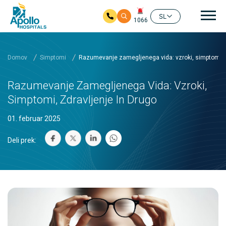
Gla
SL
1066
Preskoči na glavno vsebino
Domov
Simptomi
Razumevanje zamegljenega vida: vzroki, simptomi, z
Razumevanje Zamegljenega Vida: Vzroki,
Simptomi, Zdravljenje In Drugo
01. februar 2025
Deli prek: