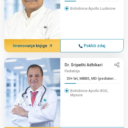
Bolnišnice Apollo Lucknow
Imenovanje knjige
Pokliči zdaj
Dr. Sripathi Adhikari
Pediatrija
33+ let, MBBS, MD (pediater...
Bolnišnice Apollo BGS,
Mysore