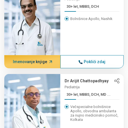
30+ let, MBBS, DCH
Bolnišnice Apollo, Nashik
Imenovanje knjige
Pokliči zdaj
Dr Arijit Chattopadhyay
Pediatrija
30+ let, MBBS, DCH, MD ...
Večspecialne bolnišnice
Apollo, obvodna ambulanta
za nujno medicinsko pomoč,
Kolkata