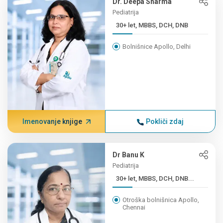
Dr. Deepa Sharma
Pediatrija
30+ let, MBBS, DCH, DNB
Bolnišnice Apollo, Delhi
Imenovanje knjige
Pokliči zdaj
Dr Banu K
Pediatrija
30+ let, MBBS, DCH, DNB...
Otroška bolnišnica Apollo,
Chennai