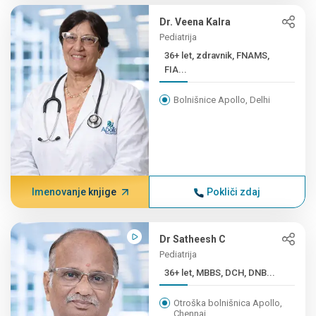
Dr. Veena Kalra
Pediatrija
36+ let, zdravnik, FNAMS,
FIA...
Bolnišnice Apollo, Delhi
Imenovanje knjige
Pokliči zdaj
Dr Satheesh C
Pediatrija
36+ let, MBBS, DCH, DNB...
Otroška bolnišnica Apollo,
Chennai