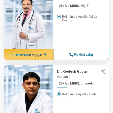
25+ let, MBBS, MD, FI...
Bolnišnica Apollo Adlux,
Cochin
Imenovanje knjige
Pokliči zdaj
Dr. Reetesh Gupta
Pediatrija
25+ let, MBBS, dr. med.
Bolnišnice Apollo, Delhi