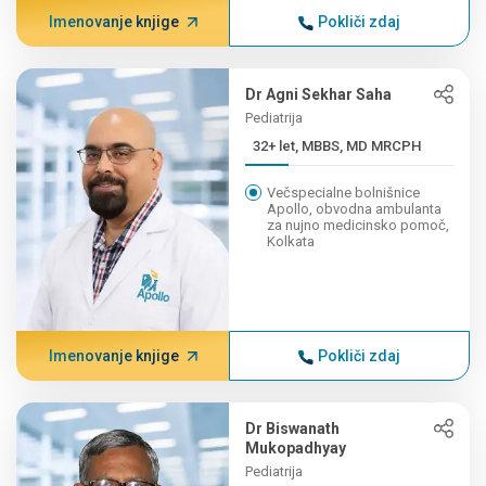
Imenovanje knjige
Pokliči zdaj
Dr Agni Sekhar Saha
Pediatrija
32+ let, MBBS, MD MRCPH
Večspecialne bolnišnice
Apollo, obvodna ambulanta
za nujno medicinsko pomoč,
Kolkata
Imenovanje knjige
Pokliči zdaj
Dr Biswanath
Mukopadhyay
Pediatrija