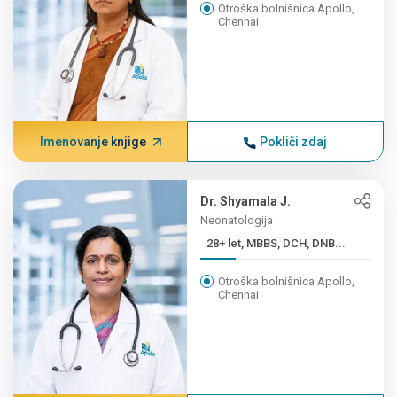
Otroška bolnišnica Apollo,
Chennai
Imenovanje knjige
Pokliči zdaj
Dr. Shyamala J.
Neonatologija
28+ let, MBBS, DCH, DNB...
Otroška bolnišnica Apollo,
Chennai