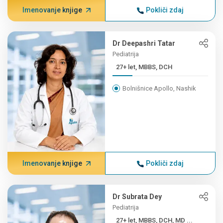
Imenovanje knjige
Pokliči zdaj
Dr Deepashri Tatar
Pediatrija
27+ let, MBBS, DCH
Bolnišnice Apollo, Nashik
Imenovanje knjige
Pokliči zdaj
Dr Subrata Dey
Pediatrija
27+ let, MBBS, DCH, MD ...