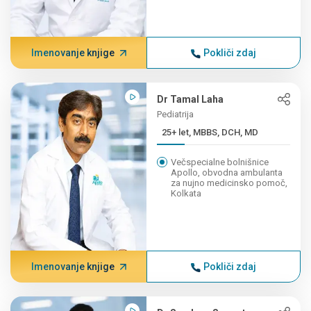
Imenovanje knjige
Pokliči zdaj
Dr Tamal Laha
Pediatrija
25+ let, MBBS, DCH, MD
Večspecialne bolnišnice
Apollo, obvodna ambulanta
za nujno medicinsko pomoč,
Kolkata
Imenovanje knjige
Pokliči zdaj