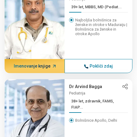
39+ let, MBBS, MD (Pediat...
Najboljša bolnišnica za
ženske in otroke v Maduraiju |
Bolnišnica za ženske in
otroke Apollo
Imenovanje knjige
Pokliči zdaj
Dr Arvind Bagga
Pediatrija
38+ let, zdravnik, FAMS,
FIAP...
Bolnišnice Apollo, Delhi