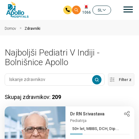
Gla
SL
1066
Preskoči na glavno vsebino
Domov
Zdravniki
Najboljši Pediatri V Indiji -
Bolnišnice Apollo
Filter z
Skupaj zdravnikov:
209
Dr RN Srivastava
Pediatrija
50+ let, MBBS, DCH, Dip...