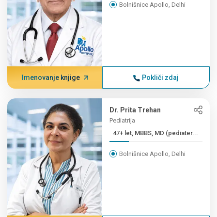
Bolnišnice Apollo, Delhi
Imenovanje knjige
Pokliči zdaj
Dr. Prita Trehan
Pediatrija
47+ let, MBBS, MD (pediater...
Bolnišnice Apollo, Delhi