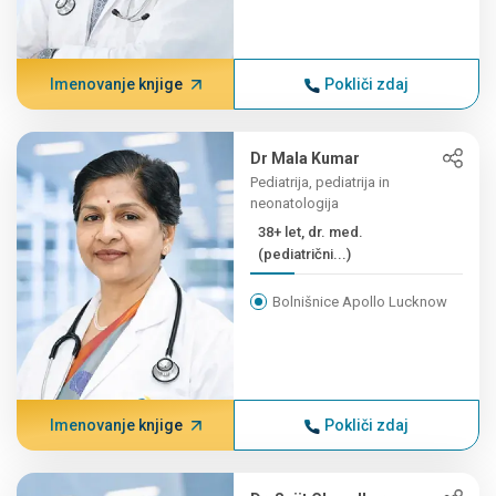
Imenovanje knjige
Pokliči zdaj
Dr Mala Kumar
Pediatrija, pediatrija in
neonatologija
38+ let, dr. med.
(pediatrični...)
Bolnišnice Apollo Lucknow
Imenovanje knjige
Pokliči zdaj