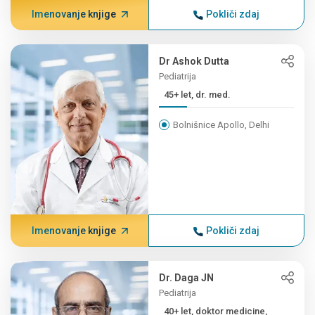
Imenovanje knjige
Pokliči zdaj
Dr Ashok Dutta
Pediatrija
45+ let, dr. med.
Bolnišnice Apollo, Delhi
Imenovanje knjige
Pokliči zdaj
Dr. Daga JN
Pediatrija
40+ let, doktor medicine,