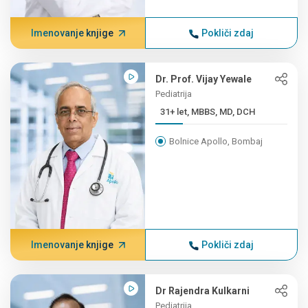
Imenovanje knjige
Pokliči zdaj
Dr. Prof. Vijay Yewale
Pediatrija
31+ let, MBBS, MD, DCH
Bolnice Apollo, Bombaj
Imenovanje knjige
Pokliči zdaj
Dr Rajendra Kulkarni
Pediatrija