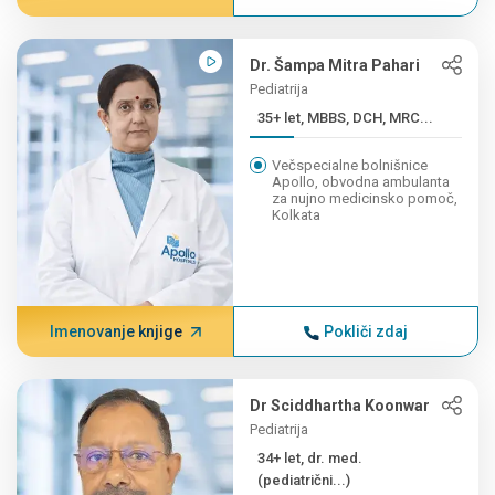
Dr. Šampa Mitra Pahari
Pediatrija
35+ let, MBBS, DCH, MRC...
Večspecialne bolnišnice
Apollo, obvodna ambulanta
za nujno medicinsko pomoč,
Kolkata
Imenovanje knjige
Pokliči zdaj
Dr Sciddhartha Koonwar
Pediatrija
34+ let, dr. med.
(pediatrični...)