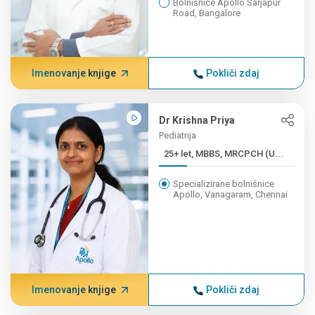
Bolnišnice Apollo Sarjapur
Road, Bangalore
Imenovanje knjige
Pokliči zdaj
Dr Krishna Priya
Pediatrija
25+ let, MBBS, MRCPCH (U...
Specializirane bolnišnice
Apollo, Vanagaram, Chennai
Imenovanje knjige
Pokliči zdaj