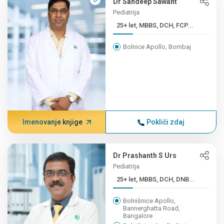
Dr Sandeep Sawant
Pediatrija
25+ let, MBBS, DCH, FCP...
Bolnice Apollo, Bombaj
Imenovanje knjige
Pokliči zdaj
Dr Prashanth S Urs
Pediatrija
25+ let, MBBS, DCH, DNB...
Bolnišnice Apollo,
Bannerghatta Road,
Bangalore