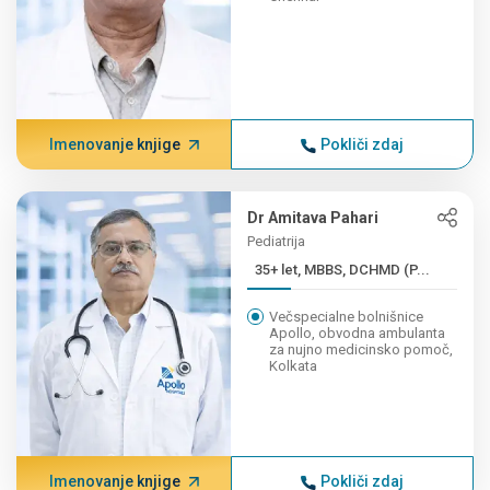
Imenovanje knjige
Pokliči zdaj
Dr Amitava Pahari
Pediatrija
35+ let, MBBS, DCHMD (P...
Večspecialne bolnišnice
Apollo, obvodna ambulanta
za nujno medicinsko pomoč,
Kolkata
Imenovanje knjige
Pokliči zdaj