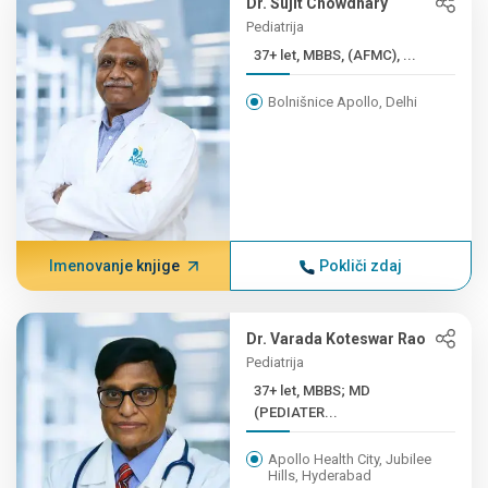
Dr. Sujit Chowdhary
Pediatrija
37+ let, MBBS, (AFMC), ...
Bolnišnice Apollo, Delhi
Imenovanje knjige
Pokliči zdaj
Dr. Varada Koteswar Rao
Pediatrija
37+ let, MBBS; MD
(PEDIATER...
Apollo Health City, Jubilee
Hills, Hyderabad