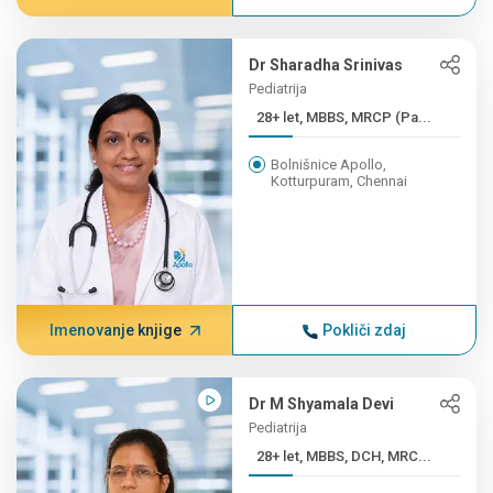
Dr Sharadha Srinivas
Pediatrija
28+ let, MBBS, MRCP (Pa...
Bolnišnice Apollo,
Kotturpuram, Chennai
Imenovanje knjige
Pokliči zdaj
Dr M Shyamala Devi
Pediatrija
28+ let, MBBS, DCH, MRC...