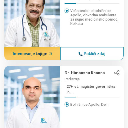
Večspecialne bolnišnice
Apollo, obvodna ambulanta
za nujno medicinsko pomoč,
Kolkata
Imenovanje knjige
Pokliči zdaj
Dr. Himanshu Khanna
Pediatrija
27+ let, magister govorništva
in ...
Bolnišnice Apollo, Delhi