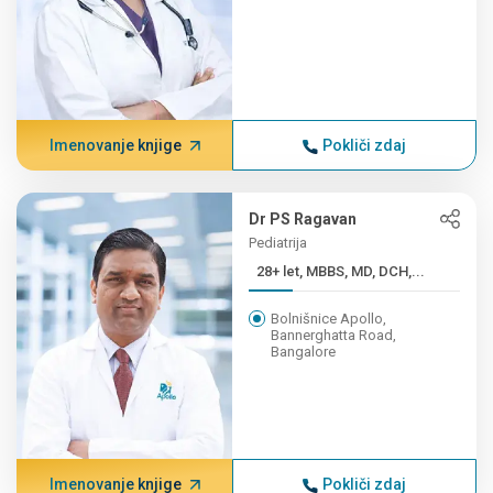
Imenovanje knjige
Pokliči zdaj
Dr PS Ragavan
Pediatrija
28+ let, MBBS, MD, DCH,...
Bolnišnice Apollo,
Bannerghatta Road,
Bangalore
Imenovanje knjige
Pokliči zdaj