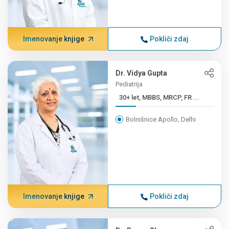
Imenovanje knjige
Pokliči zdaj
Dr. Vidya Gupta
Pediatrija
30+ let, MBBS, MRCP, FR ...
Bolnišnice Apollo, Delhi
Imenovanje knjige
Pokliči zdaj