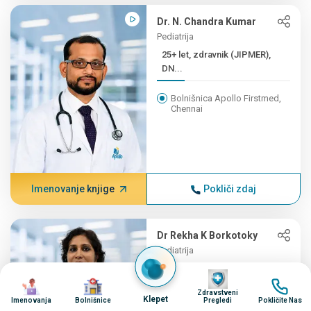
Dr. N. Chandra Kumar
Pediatrija
25+ let, zdravnik (JIPMER),
DN...
Bolnišnica Apollo Firstmed,
Chennai
Imenovanje knjige
Pokliči zdaj
Dr Rekha K Borkotoky
Pediatrija
25+ let, dr. med.
Image
Image
Image
Image
(PEDIATRIJA...)
Zdravstveni
Klepet
Imenovanja
Bolnišnice
Pregledi
Pokličite Nas