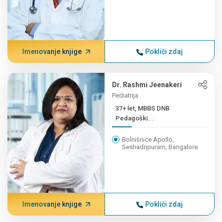
Imenovanje knjige
Pokliči zdaj
Dr. Rashmi Jeenakeri
Pediatrija
37+ let, MBBS DNB
Pedagoški...
Bolnišnice Apollo,
Seshadripuram, Bangalore
Imenovanje knjige
Pokliči zdaj