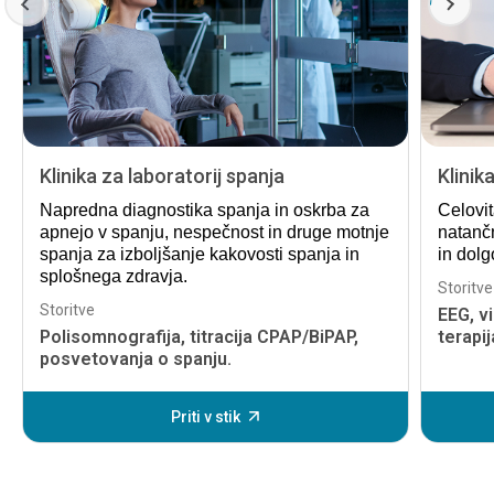
Klinika za laboratorij spanja
Klinik
Napredna diagnostika spanja in oskrba za
Celovit
apnejo v spanju, nespečnost in druge motnje
natančn
spanja za izboljšanje kakovosti spanja in
in dol
splošnega zdravja.
Storitve
Storitve
EEG, v
Polisomnografija, titracija CPAP/BiPAP,
terapij
posvetovanja o spanju.
Priti v stik