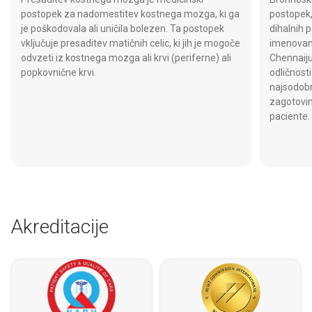
postopek za nadomestitev kostnega mozga, ki ga
postopek
je poškodovala ali uničila bolezen. Ta postopek
dihalnih p
vključuje presaditev matičnih celic, ki jih je mogoče
imenovano
odvzeti iz kostnega mozga ali krvi (periferne) ali
Chennaij
popkovnične krvi.
odličnost
najsodobn
zagotovim
paciente.
Akreditacije