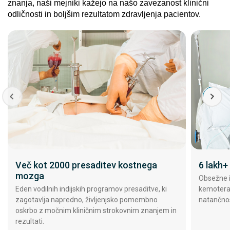
znanja, naši mejniki kažejo na našo zavezanost klinični
odličnosti in boljšim rezultatom zdravljenja pacientov.
Več kot 2000 presaditev kostnega
6 lakh+
mozga
Obsežne i
Eden vodilnih indijskih programov presaditve, ki
kemotera
zagotavlja napredno, življenjsko pomembno
natančnos
oskrbo z močnim kliničnim strokovnim znanjem in
rezultati.