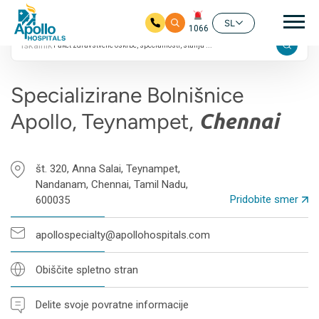
24/7
Gla
4.8 ocen na Googlu
SL
1066
Iskalnik
Preskoči na glavno vsebino
Specializirane Bolnišnice
Apollo, Teynampet,
Chennai
št. 320, Anna Salai, Teynampet,
Nandanam, Chennai, Tamil Nadu,
Pridobite smer
600035
apollospecialty@apollohospitals.com
Obiščite spletno stran
Delite svoje povratne informacije