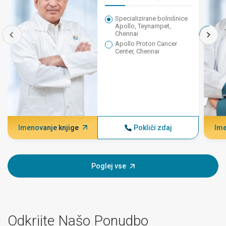
medicine
Specializirane bolnišnice
Apollo, Teynampet,
Chennai
Apollo Proton Cancer
Center, Chennai
Imenovanje knjige
Pokliči zdaj
Ime
Poglej vse
Odkrijte Našo Ponudbo