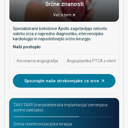
Srčne znanosti
Več o tem
Specializirane bolnišnice Apollo zagotavljajo celovito
oskrbo srca z napredno diagnostiko, intervencijsko
kardiologijo in najsodobnejšo srčno kirurgijo.
Naši postopki
Koronarna angiografija
Angioplastika PTCA s stentiranje
Spoznajte naše strokovnjake za srce
TAVI/TAVR (transkateterska implantacija/zamenjava
aortne zaklopke)
Srčna resinhronizacijska terapija