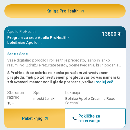
Knjiga ProHealth
Apollo ProHealth
13800 ₹ /-
Program za srce Apollo ProHealth -
bolnišnice Apollo ...
Srce / Srce
Vaše digitalno poročilo ProHealth je preprosto, jasno in lahko
razumljivo. Združuje rezultate testov, ocene tveganja, ki jih poganja
umetna inteligenca, in zdravnikove interpretacije.
S ProHealth se oskrba ne konča po vašem zdravstvenem
pregledu. Tudi po zdravstvenem pregledu vas bo vaš namenski
zdravstveni mentor vodil glede prehrane, vadbe
Poglej več
Starostni
Spol
Lokacija
razred
moški ženski
Bolnice Apollo Creamna Road
Chennai
18 +
Pokličite za
Paket knjig
rezervacijo