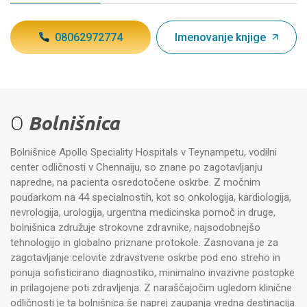
08062972774
Imenovanje knjige
O
Bolnišnica
Bolnišnice Apollo Speciality Hospitals v Teynampetu, vodilni
center odličnosti v Chennaiju, so znane po zagotavljanju
napredne, na pacienta osredotočene oskrbe. Z močnim
poudarkom na 44 specialnostih, kot so onkologija, kardiologija,
nevrologija, urologija, urgentna medicinska pomoč in druge,
bolnišnica združuje strokovne zdravnike, najsodobnejšo
tehnologijo in globalno priznane protokole. Zasnovana je za
zagotavljanje celovite zdravstvene oskrbe pod eno streho in
ponuja sofisticirano diagnostiko, minimalno invazivne postopke
in prilagojene poti zdravljenja. Z naraščajočim ugledom klinične
odličnosti je ta bolnišnica še naprej zaupanja vredna destinacija