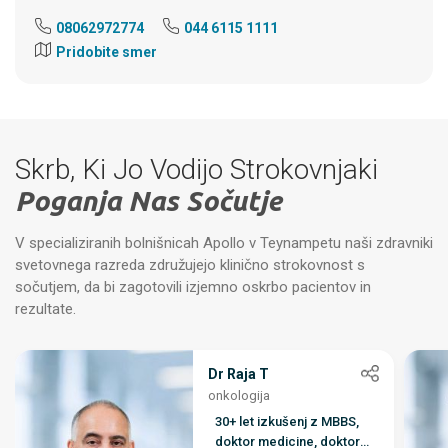
08062972774
044 6115 1111
Pridobite smer
Skrb, Ki Jo Vodijo Strokovnjaki
Poganja Nas Sočutje
V specializiranih bolnišnicah Apollo v Teynampetu naši zdravniki
svetovnega razreda združujejo klinično strokovnost s
sočutjem, da bi zagotovili izjemno oskrbo pacientov in
rezultate.
Dr Raja T
onkologija
30+ let izkušenj z MBBS,
doktor medicine, doktor