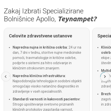
Zakaj Izbrati Specializirane
Bolnišnice Apollo,
Teynampet?
Celovite zdravstvene ustanove
Specia
Napredna nujna in kritična oskrba:
24 ur na
Klinič
dan, 7 dni v tednu, storitve nujne medicinske
oskrb
pomoči, travmatologije in kritične oskrbe,
ekipe 
podprte s sistemi za hitro odzivanje in
števil
kliničnim strokovnim znanjem.
Multid
Napredna klinična infrastruktura:
Sodelu
Najsodobnejša tehnologija in sodobni objekti
zagota
omogočajo visoko natančno diagnostiko in
zdravl
zdravljenje v vseh specialnostih.
Brezhi
Standardi varnosti in kakovosti pacientov:
zagota
Strogo upoštevanje svetovno priznanih
in zdr
kliničnih protokolov zagotavlja varnost,