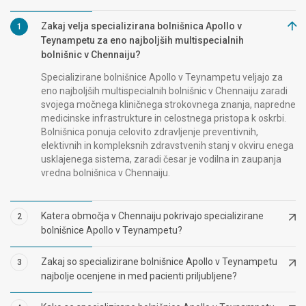
Zakaj velja specializirana bolnišnica Apollo v
1
Teynampetu za eno najboljših multispecialnih
bolnišnic v Chennaiju?
Specializirane bolnišnice Apollo v Teynampetu veljajo za
eno najboljših multispecialnih bolnišnic v Chennaiju zaradi
svojega močnega kliničnega strokovnega znanja, napredne
medicinske infrastrukture in celostnega pristopa k oskrbi.
Bolnišnica ponuja celovito zdravljenje preventivnih,
elektivnih in kompleksnih zdravstvenih stanj v okviru enega
usklajenega sistema, zaradi česar je vodilna in zaupanja
vredna bolnišnica v Chennaiju.
Katera območja v Chennaiju pokrivajo specializirane
2
bolnišnice Apollo v Teynampetu?
Zakaj so specializirane bolnišnice Apollo v Teynampetu
3
najbolje ocenjene in med pacienti priljubljene?