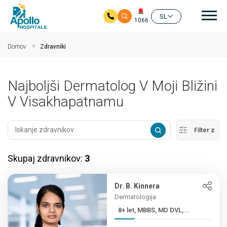
Gla
SL
1066
Preskoči na glavno vsebino
Domov
Zdravniki
Najboljši Dermatolog V Moji Bližini
V Visakhapatnamu
Filter z
Skupaj zdravnikov:
3
Dr. B. Kinnera
Dermatologija
8+ let, MBBS, MD DVL,...