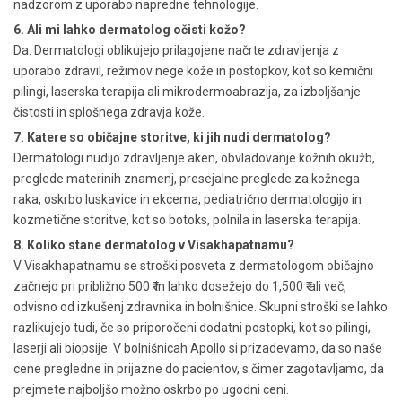
nadzorom z uporabo napredne tehnologije.
6. Ali mi lahko dermatolog očisti kožo?
Da. Dermatologi oblikujejo prilagojene načrte zdravljenja z
uporabo zdravil, režimov nege kože in postopkov, kot so kemični
pilingi, laserska terapija ali mikrodermoabrazija, za izboljšanje
čistosti in splošnega zdravja kože.
7. Katere so običajne storitve, ki jih nudi dermatolog?
Dermatologi nudijo zdravljenje aken, obvladovanje kožnih okužb,
preglede materinih znamenj, presejalne preglede za kožnega
raka, oskrbo luskavice in ekcema, pediatrično dermatologijo in
kozmetične storitve, kot so botoks, polnila in laserska terapija.
8. Koliko stane dermatolog v Visakhapatnamu?
V Visakhapatnamu se stroški posveta z dermatologom običajno
začnejo pri približno 500 ₹ in lahko dosežejo do 1,500 ₹ ali več,
odvisno od izkušenj zdravnika in bolnišnice. Skupni stroški se lahko
razlikujejo tudi, če so priporočeni dodatni postopki, kot so pilingi,
laserji ali biopsije. V bolnišnicah Apollo si prizadevamo, da so naše
cene pregledne in prijazne do pacientov, s čimer zagotavljamo, da
prejmete najboljšo možno oskrbo po ugodni ceni.