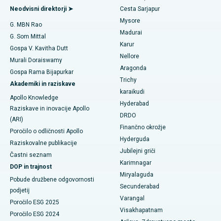
Poiščite splošnega zdravnika
Endometrijska ablacija
Neodvisni direktorji ➤
Cesta Sarjapur
Najboljša bolnišnica na cesti Bannerghatta v Bangaloreju
Mysore
G. MBN Rao
Embolizacija maternične arterije
Madurai
Najboljša bolnišnica v enoti 15 v Bhubaneswarju
G. Som Mittal
Poiščite psihologa
Karur
Cistektomija jajčnikov
Gospa V. Kavitha Dutt
Najboljša bolnišnica na cesti Seepat v Bilaspurju
Nellore
Murali Doraiswamy
Kirurgija raka dojk
Aragonda
Gospa Rama Bijapurkar
Najboljša bolnišnica v Ellisbridgeu v Ahmedabadu
Poiščite splošnega kirurga
Trichy
Akademiki in raziskave
Brahiterapija
karaikudi
Najboljša bolnišnica v New Delhiju
Apollo Knowledge
Hyderabad
Kolonoskopija
Raziskave in inovacije Apollo
Najboljša bolnišnica v DRDO, Hyderabad
DRDO
(ARI)
Polipektomija
Finančno okrožje
Poročilo o odličnosti Apollo
Najboljša bolnišnica na cesti GS v Guwahatiju
Hyderguda
Raziskovalne publikacije
Deep Brain Stimulation
Jubilejni griči
Najboljša bolnišnica v Hydergudi, Hyderabad
Častni seznam
Karimnagar
Peritonealna dializa
DOP in trajnost
Najboljša bolnišnica v Vijay Nagarju v Indoreju
Miryalaguda
Pobude družbene odgovornosti
Biopsija ledvic
Secunderabad
podjetij
Najboljša bolnišnica na glavni cesti Suryaraopeta v Kakinadi
Varangal
Poročilo ESG 2025
Paratiroidektomija
Visakhapatnam
Najboljša bolnišnica na Canal Circular Road v Kolkati
Poročilo ESG 2024