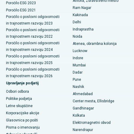
Arilova, Zdravstveno mesto
Citoreduktivna kirurgija
Poročilo ESG 2023
Najboljša bolnišnica v poslovnem središču Belapurja v Navi
Ram Nagar
Poročilo ESG 2021
Mumbaiju
Keramična totalna zamenjava kolena
Kakinada
Poročilo o poslovni odgovornosti
Delhi
in trajnostnem razvoju 2023
Najboljša bolnišnica v Panchavatiju, Nashik
ERCP
Indraprastha
Poročilo o poslovni odgovornosti
Najboljša bolnišnica v Secunderabadu, Hyderabad
in trajnostnem razvoju 2022
Noida
Poročilo o poslovni odgovornosti
Atenea, obrambna kolonija
Najboljša bolnišnica v mestu Seshadripuram, Bangalore
in trajnostnem razvoju 2024
Lucknow
Poročilo o poslovni odgovornosti
Indore
Najboljša bolnišnica na glavni cesti Waltair v Visakhapatnamu
in trajnostnem razvoju 2025
Mumbai
Poročilo o poslovni odgovornosti
Najboljša bolnišnica na cesti Subhash Nagar, Karimnagar
Dadar
in trajnostnem razvoju 2026
Pune
Upravljanje podjetij
Najboljša bolnišnica v Managariju, Karaikudi
Nashik
Odbori odbora
Ahmedabad
Najboljša bolnišnica v Arepallyju, Warangal
Politike podjetja
Center mesta, Ellisbridge
Letne skupščine
Najboljša bolnišnica v koloniji Arera v Bhopalu
Gandhinagar
Korporacijske akcije
Kolkata
Najboljša bolnišnica v mestu Jayanagar, Bangalore
Glasovnica po pošti
Elektromagnetni obvod
Pisma o imenovanju
Narendrapur
Najboljša bolnišnica v KK Nagarju v Maduraiu