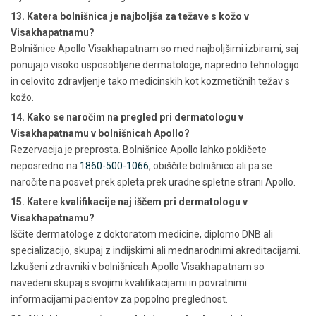
13. Katera bolnišnica je najboljša za težave s kožo v
Visakhapatnamu?
Bolnišnice Apollo Visakhapatnam so med najboljšimi izbirami, saj
ponujajo visoko usposobljene dermatologe, napredno tehnologijo
in celovito zdravljenje tako medicinskih kot kozmetičnih težav s
kožo.
14. Kako se naročim na pregled pri dermatologu v
Visakhapatnamu v bolnišnicah Apollo?
Rezervacija je preprosta. Bolnišnice Apollo lahko pokličete
neposredno na
1860-500-1066
, obiščite bolnišnico ali pa se
naročite na posvet prek spleta prek uradne spletne strani Apollo.
15. Katere kvalifikacije naj iščem pri dermatologu v
Visakhapatnamu?
Iščite dermatologe z doktoratom medicine, diplomo DNB ali
specializacijo, skupaj z indijskimi ali mednarodnimi akreditacijami.
Izkušeni zdravniki v bolnišnicah Apollo Visakhapatnam so
navedeni skupaj s svojimi kvalifikacijami in povratnimi
informacijami pacientov za popolno preglednost.