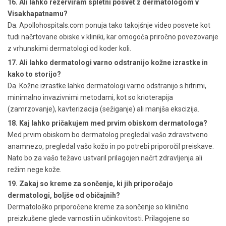
16. Ali lahko rezerviram spletni posvet z dermatologom v
Visakhapatnamu?
Da. Apollohospitals.com ponuja tako takojšnje video posvete kot
tudi načrtovane obiske v kliniki, kar omogoča priročno povezovanje
z vrhunskimi dermatologi od koder koli.
17. Ali lahko dermatologi varno odstranijo kožne izrastke in
kako to storijo?
Da. Kožne izrastke lahko dermatologi varno odstranijo s hitrimi,
minimalno invazivnimi metodami, kot so krioterapija
(zamrzovanje), kavterizacija (sežiganje) ali manjša ekscizija.
18. Kaj lahko pričakujem med prvim obiskom dermatologa?
Med prvim obiskom bo dermatolog pregledal vašo zdravstveno
anamnezo, pregledal vašo kožo in po potrebi priporočil preiskave.
Nato bo za vašo težavo ustvaril prilagojen načrt zdravljenja ali
režim nege kože.
19. Zakaj so kreme za sončenje, ki jih priporočajo
dermatologi, boljše od običajnih?
Dermatološko priporočene kreme za sončenje so klinično
preizkušene glede varnosti in učinkovitosti. Prilagojene so