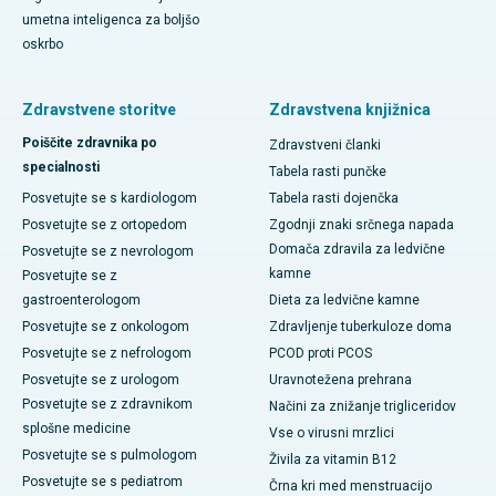
umetna inteligenca za boljšo
oskrbo
Zdravstvene storitve
Zdravstvena knjižnica
Poiščite zdravnika po
Zdravstveni članki
specialnosti
Tabela rasti punčke
Posvetujte se s kardiologom
Tabela rasti dojenčka
Posvetujte se z ortopedom
Zgodnji znaki srčnega napada
Domača zdravila za ledvične
Posvetujte se z nevrologom
kamne
Posvetujte se z
gastroenterologom
Dieta za ledvične kamne
Posvetujte se z onkologom
Zdravljenje tuberkuloze doma
Posvetujte se z nefrologom
PCOD proti PCOS
Posvetujte se z urologom
Uravnotežena prehrana
Posvetujte se z zdravnikom
Načini za znižanje trigliceridov
splošne medicine
Vse o virusni mrzlici
Posvetujte se s pulmologom
Živila za vitamin B12
Posvetujte se s pediatrom
Črna kri med menstruacijo