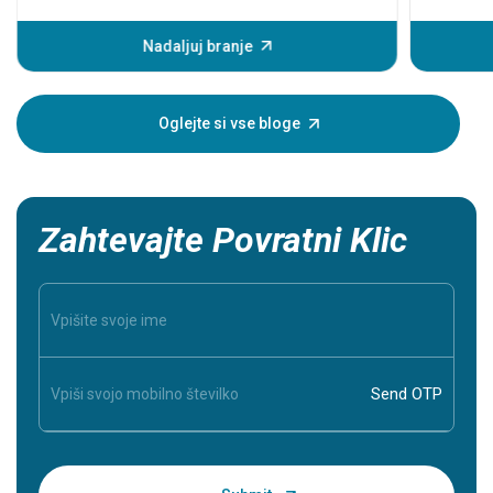
Preden pa
pojavijo 
Nadaljuj branje
infarkta
pomaga, da
oseba, za
Oglejte si vse bloge
Zahtevajte Povratni Klic