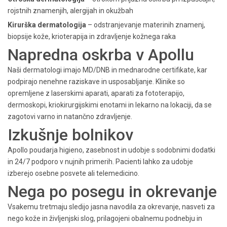
rojstnih znamenjih, alergijah in okužbah
Kirurška dermatologija
– odstranjevanje materinih znamenj,
biopsije kože, krioterapija in zdravljenje kožnega raka
Napredna oskrba v Apollu
Naši dermatologi imajo MD/DNB in ​​mednarodne certifikate, kar
podpirajo nenehne raziskave in usposabljanje. Klinike so
opremljene z laserskimi aparati, aparati za fototerapijo,
dermoskopi, kriokirurgijskimi enotami in lekarno na lokaciji, da se
zagotovi varno in natančno zdravljenje.
Izkušnje bolnikov
Apollo poudarja higieno, zasebnost in udobje s sodobnimi dodatki
in 24/7 podporo v nujnih primerih. Pacienti lahko za udobje
izberejo osebne posvete ali telemedicino.
Nega po posegu in okrevanje
Vsakemu tretmaju sledijo jasna navodila za okrevanje, nasveti za
nego kože in življenjski slog, prilagojeni obalnemu podnebju in