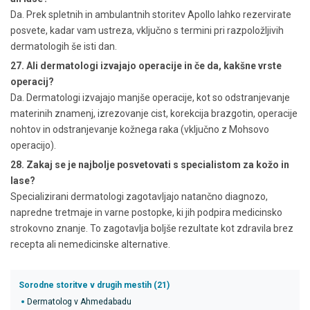
Da. Prek spletnih in ambulantnih storitev Apollo lahko rezervirate
posvete, kadar vam ustreza, vključno s termini pri razpoložljivih
dermatologih še isti dan.
27. Ali dermatologi izvajajo operacije in če da, kakšne vrste
operacij?
Da. Dermatologi izvajajo manjše operacije, kot so odstranjevanje
materinih znamenj, izrezovanje cist, korekcija brazgotin, operacije
nohtov in odstranjevanje kožnega raka (vključno z Mohsovo
operacijo).
28. Zakaj se je najbolje posvetovati s specialistom za kožo in
lase?
Specializirani dermatologi zagotavljajo natančno diagnozo,
napredne tretmaje in varne postopke, ki jih podpira medicinsko
strokovno znanje. To zagotavlja boljše rezultate kot zdravila brez
recepta ali nemedicinske alternative.
Sorodne storitve v drugih mestih (21)
Dermatolog v Ahmedabadu