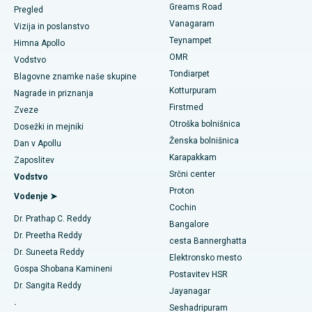
Poiščite zobozdravnika
Greams Road
Pregled
Gastrektomija rokavice
Vanagaram
Najboljši srčni center v Thousand Lights, Chennai
Vizija in poslanstvo
Teynampet
Lasik kirurgija
Himna Apollo
Najboljša bolnišnica v Jubilee Hillsu v Hyderabadu
Poiščite pediatrično
OMR
Vodstvo
Rinoplastika
Tondiarpet
Blagovne znamke naše skupine
Najboljša bolnišnica v Tondiarpetu v Chennaiju
Kotturpuram
Nagrade in priznanja
Liposukcija
Firstmed
Poiščite dermatologa
Najboljša bolnišnica v Kotturpuramu v Chennaiju
Zveze
Otroška bolnišnica
Koronarni angiogram
Dosežki in mejniki
Najboljša bolnišnica na cesti Kovai, Karur
Ženska bolnišnica
Dan v Apollu
Zamenjava aortalnega ventila transkatetra
Karapakkam
Poiščite urologa
Zaposlitev
Najboljša bolnišnica v Karapakkamu v Chennaiju
Srčni center
Vodstvo
Popravilo ventila MitraClip
Proton
Najboljša bolnišnica v Arilovi, Vizag
Vodenje ➤
Cochin
Minimalno invazivna srčna kirurgija
Poiščite diabetologa
Dr. Prathap C. Reddy
Najboljša bolnišnica na cesti Kanpur v Lucknowu
Bangalore
Dr. Preetha Reddy
Ablacija katetra
cesta Bannerghatta
Najboljša bolnišnica v sektorju 26 v Noidi
Dr. Suneeta Reddy
Elektronsko mesto
Poiščite ginekologa
Rekonstrukcijska kirurgija ACL
Gospa Shobana Kamineni
Postavitev HSR
Najboljša bolnišnica v Gandhinagarju v Ahmedabadu
Dr. Sangita Reddy
Jayanagar
Zamenjava obrnjenih ramen
.
Najboljša bolnišnica v Aragondi, Andhra Pradesh
Seshadripuram