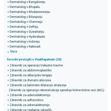
Dermatolog v Bangaloreju
Dermatolog v Bhopalu
Dermatolog v Bhubaneswarju
Dermatolog v Bilaspurju
Dermatolog v Chennaiju
Dermatolog v Delhiju
Dermatolog v Guwahatiju
Dermatolog v Hyderabadu
Dermatolog v Indoreju
Dermatolog v Kakinadi
More
Sorodni postopki v
Visakhapatnam
(20)
Zdravniki za operacijo trebušne travme
Zdravniki za abdominoplastiko
Zdravniki za ablacijsko terapijo
Zdravniki za drenažo abscesa
Zdravniki za balonsko dilatacijo ahalazije
Zdravniki za operacijo rekonstrukcije sprednje križne križne vezi (ACL)
Zdravniki za adenoidektomijo
Zdravniki za adheziolizo
Zdravniki za adrenalektomijo
Zdravniki za cepljenje odraslih