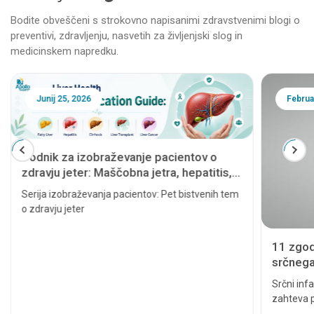
Bodite obveščeni s strokovno napisanimi zdravstvenimi blogi o
preventivi, zdravljenju, nasvetih za življenjski slog in
medicinskem napredku.
Junij 25, 2026
Februa
Vodnik za izobraževanje pacientov o
zdravju jeter: Maščobna jetra, hepatitis,
ciroza, presaditev jeter in rak jeter
Serija izobraževanja pacientov: Pet bistvenih tem
o zdravju jeter
11 zgod
srčnega 
resno
Srčni infa
zahteva p
lahko pov