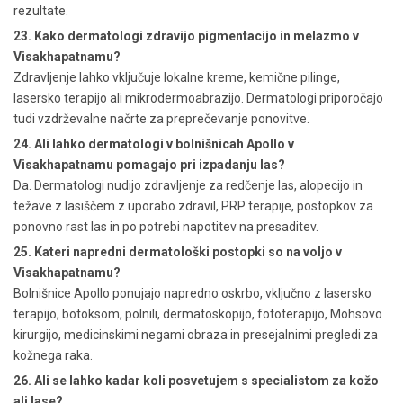
rezultate.
23. Kako dermatologi zdravijo pigmentacijo in melazmo v
Visakhapatnamu?
Zdravljenje lahko vključuje lokalne kreme, kemične pilinge,
lasersko terapijo ali mikrodermoabrazijo. Dermatologi priporočajo
tudi vzdrževalne načrte za preprečevanje ponovitve.
24. Ali lahko dermatologi v bolnišnicah Apollo v
Visakhapatnamu pomagajo pri izpadanju las?
Da. Dermatologi nudijo zdravljenje za redčenje las, alopecijo in
težave z lasiščem z uporabo zdravil, PRP terapije, postopkov za
ponovno rast las in po potrebi napotitev na presaditev.
25. Kateri napredni dermatološki postopki so na voljo v
Visakhapatnamu?
Bolnišnice Apollo ponujajo napredno oskrbo, vključno z lasersko
terapijo, botoksom, polnili, dermatoskopijo, fototerapijo, Mohsovo
kirurgijo, medicinskimi negami obraza in presejalnimi pregledi za
kožnega raka.
26. Ali se lahko kadar koli posvetujem s specialistom za kožo
ali lase?