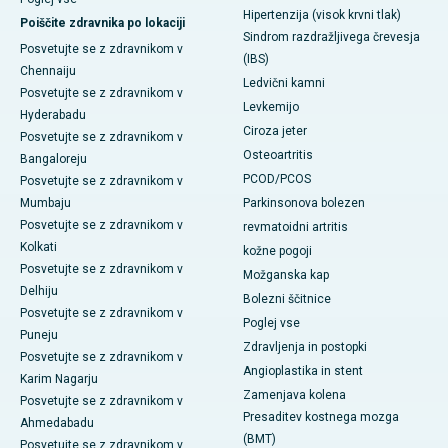
Hipertenzija (visok krvni tlak)
Poiščite zdravnika po lokaciji
Sindrom razdražljivega črevesja
Posvetujte se z zdravnikom v
(IBS)
Chennaiju
Ledvični kamni
Posvetujte se z zdravnikom v
Levkemijo
Hyderabadu
Ciroza jeter
Posvetujte se z zdravnikom v
Osteoartritis
Bangaloreju
PCOD/PCOS
Posvetujte se z zdravnikom v
Mumbaju
Parkinsonova bolezen
Posvetujte se z zdravnikom v
revmatoidni artritis
Kolkati
kožne pogoji
Posvetujte se z zdravnikom v
Možganska kap
Delhiju
Bolezni ščitnice
Posvetujte se z zdravnikom v
Poglej vse
Puneju
Zdravljenja in postopki
Posvetujte se z zdravnikom v
Angioplastika in stent
Karim Nagarju
Zamenjava kolena
Posvetujte se z zdravnikom v
Presaditev kostnega mozga
Ahmedabadu
(BMT)
Posvetujte se z zdravnikom v