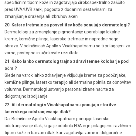
specifičnim tipom kože in zagotavljajo širokospektralno zaščito
pred UVA/UVB žarki, pogosto z dodanimi sestavinami za
zmanjšanje draženja ali izbruhov aken.
20. Katere tretmaje za posvetlitev kože ponujajo dermatologi?
Dermatologi za zmanjšanje pigmentacije uporabljajo lokalne
kreme, kemične pilinge, laserske tretmaje in napredne nege
obraza. V bolnišnicah Apollo v Visakhapatnamu so ti prilagojeni za
varne, postopne in učinkovite rezultate.
21. Kako lahko dermatolog trajno zdravi temne kolobarje pod
očmi?
Glede na vzrok lahko zdravljenje vključuje kreme za podočnjake,
kemične pilinge, lasersko terapijo ali dermalna polnila za obnovitev
volumna. Dermatologi ustvarijo personalizirane načrte za
dolgotrajno izboljšanje.
22. Ali dermatologi v Visakhapatnamu ponujajo storitve
laserskega odstranjevanja dlak?
Da. Bolnišnice Apollo Visakhapatnam ponujajo lasersko
odstranjevanje dlak, ki ga je odobrila FDA in je prilagojeno različnim
tipom kože in barvam dlak, kar zagotavlja varne in dolgoročne