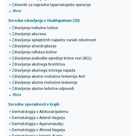
Zdravniki za napredne laparoskopske operacije
More
Sorodna zdravljenja v
Visakhapatnam
(20)
Zdravljenje trebušne ločitve
Zdravljenje abscesa
Zdravljenje epileptičnih napadov zaradi odsotnosti
Zdravljenje ahondroplazije
Zdravljenje refluksa kisline
Zdravljenje poškodbe sprednje križne vezi (ACL)
Zdravljenje akutnega bronhitisa
Zdravljenje akutnega srčnega napada
Zdravljenje akutne mieloične levkemije Aml
Zdravljenje akutne mieloične levkemije
Zdravljenje akutne ledvične odpovedi
More
Sorodne specialnosti v krajih
Dermatologija v Abotuvanipalemu
Dermatologija v Adarsh ​​Nagarju
Dermatologija v Aganampudiju
Dermatologija v Ahmed Nagarju