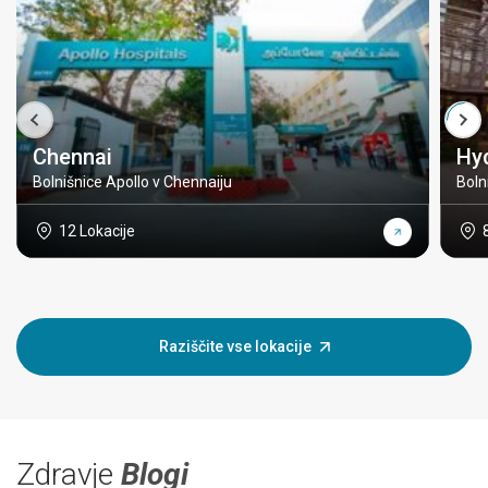
Chennai
Hy
Bolnišnice Apollo v Chennaiju
Boln
12 Lokacije
Raziščite vse lokacije
Zdravje
Blogi