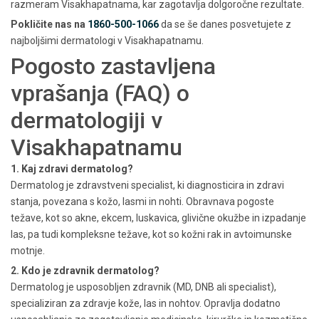
razmeram Visakhapatnama, kar zagotavlja dolgoročne rezultate.
Pokličite nas na
1860-500-1066
da se še danes posvetujete z
najboljšimi dermatologi v Visakhapatnamu.
Pogosto zastavljena
vprašanja (FAQ) o
dermatologiji v
Visakhapatnamu
1. Kaj zdravi dermatolog?
Dermatolog je zdravstveni specialist, ki diagnosticira in zdravi
stanja, povezana s kožo, lasmi in nohti. Obravnava pogoste
težave, kot so akne, ekcem, luskavica, glivične okužbe in izpadanje
las, pa tudi kompleksne težave, kot so kožni rak in avtoimunske
motnje.
2. Kdo je zdravnik dermatolog?
Dermatolog je usposobljen zdravnik (MD, DNB ali specialist),
specializiran za zdravje kože, las in nohtov. Opravlja dodatno