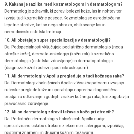
9. Kakšna je razlika med kozmetologom in dermatologom?
Dermatolog je zdravnik, ki zdravi bolezni kože, las in nohtov ter
izvaja tudi kozmetične posege. Kozmetolog se osredotoča na
lepotne storitve, kot so nega obraza, oblikovanje las in
nemedicinski estetski tretmaji.
10. Ali obstajajo super specializacije v dermatologiji?
Da. Podspecialnosti vključujejo pediatrično dermatologijo (nega
otroške kože), dermato-onkologijo (kožni rak), kozmetično
dermatologijo (estetsko zdravljenje) in dermatopatologijo
(diagnoza kožnih bolezni pod mikroskopom).
11. Ali dermatologi v Apollu pregledujejo tudi kožnega raka?
Da. Dermatologi v bolnišnicah Apollo v Visakhapatnamu izvajajo
rutinske preglede kože in uporabljajo napredna diagnostična
orodja za odkrivanje zgodnjih znakov kožnega raka, kar zagotavlja
pravočasno zdravljenje.
12. Ali bo dermatolog zdravil težave s kožo pri otrocih?
Da. Pediatrični dermatologi v bolnišnicah Apollo nudijo
specializirano oskrbo otrokom z ekcemom, alergijami, izpuščaji,
rojstnimi znamenji in drugimi kožnimi težavami.