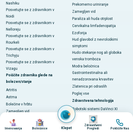
Nashiku
Prekomerno uriniranje
Posvetujte se z zdravnikom v
Zamegljen vid
Noidi
Paraliza ali huda otrplost
Posvetujte se z zdravnikom v
Cervikalna limfadenopatija
Nelloreju
Ezoforija
Posvetujte se z zdravnikom v
Hud glavobol z nevrološkimi
Rourkeli
simptomi
Posvetujte se z zdravnikom v
Hudo otekanje nog ali globoka
Trichyju
venska tromboza
Posvetujte se z zdravnikom v
Modra beločnica
Vizagu
Gastrointestinalna ali
Poiščite zdravnika glede na
nenadzorovana krvavitev
bolezen/stanje
Zlatenica pri odraslih
Artritis
Poglej vse
Astma
Zdravstvena tehnologija
Bolečine v hrbtu
Robotski sistemi DaVinci XI
Zamegljen vid
CyberKnife-Accuray
Image
Rak na dojki
Image
Image
Image
Meril Cuvis Robotics
Zdravstveni
Kronična bolezen ledvic
Klepet
Imenovanja
Bolnišnice
Pregledi
Pokličite Nas
Cori avtorja Smith & Nephew
Kronična obstruktivna pljučna