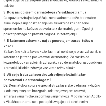
usposabljanje za zagotavljanje medicinske, kirurške in kozmetične
oskrbe.
3. Kdaj naj obiščem dermatologa v Visakhapatnamu?
Če opazite vztrajne izpuščaje, nenavadne madeže, trdovratne
akne, nepojasnjeno izpadanje las ali kakršne koli nenadne
spremembe na koži, se posvetujte z dermatologom. Zgodnji
posvet pomaga pri pravilni diagnozi in zdravljenju.
4. K kateremu zdravniku naj se posvetujem zaradi težav s
kožo?
Za kakršne koli težave s kožo, lasmi ali nohti se je pravi zdravnik, s
katerim se je treba posvetovati, dermatolog. Za razliko od
kozmetologov ali splošnih zdravnikov so dermatologi usposobljeni
zdravniki, ki lahko zdravijo vse vrste težav s kožo.
5. Ali se je treba za lasersko zdravljenje kožnih težav
posvetovati z dermatologom?
Da. Dermatologi so pravi specialisti za laserske tretmaje, vključno
z odstranjevanjem brazgotin, odstranjevanjem tetovaž,
zmanjševanjem dlak in pomlajevanjem kože. V bolnišnicah Apollo
v Visakhapatnamu se ti postopki izvajajo pod strokovnim