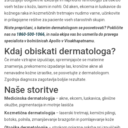
združujejo dolgoletne izkušnje in napredno tehnologijo za oskrbo
vseh težav s kožo, lasmi in nohti. Od aken, ekcema in luskavice do
kožnega raka in kozmetičnih tretmajev nudimo varne, učinkovite
in prilagojene rešitve za paciente vseh starostnih skupin.
Niste prepričani, s katerim dermatologom se posvetovati? Pokličite
nas na
1860-500-1066
, in naša ekipa vas bo usmerila do pravega
specialista v bolnišnicah Apollo v Visakhapatnamu.
Kdaj obiskati dermatologa?
Če imate vztrajne izpuščaje, spreminjajoče se materine
znamenja, prekomerno izpadanje las, kronične akne ali
nenavadne kožne izrastke, se posvetujte z dermatologom.
Zgodnja diagnoza zagotavlja boljše rezultate.
Naše storitve
Medicinska dermatologija
– akne, ekcem, luskavica, glivične
okužbe, pigmentacija in motnje lasišča
Kozmetična dermatologija
– laserski tretmaji, kemični pilingi,
botoks, polnila, zmanjševanje brazgotin in pomlajevanje kože
Otroška dermatologija
– otrokom prijazna oskrba pri izpuščajih,