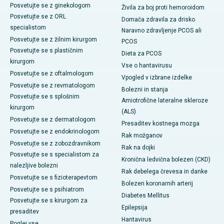
Posvetujte se z ginekologom
Živila za boj proti hemoroidom
Posvetujte se z ORL
Domača zdravila za drisko
specialistom
Naravno zdravljenje PCOS ali
Posvetujte se z žilnim kirurgom
PCOS
Posvetujte se s plastičnim
Dieta za PCOS
kirurgom
Vse o hantavirusu
Posvetujte se z oftalmologom
Vpogled v izbrane izdelke
Posvetujte se z revmatologom
Bolezni in stanja
Posvetujte se s splošnim
Amiotrofične lateralne skleroze
kirurgom
(ALS)
Posvetujte se z dermatologom
Presaditev kostnega mozga
Posvetujte se z endokrinologom
Rak možganov
Posvetujte se z zobozdravnikom
Rak na dojki
Posvetujte se s specialistom za
Kronična ledvična bolezen (CKD)
nalezljive bolezni
Rak debelega črevesa in danke
Posvetujte se s fizioterapevtom
Bolezen koronarnih arterij
Posvetujte se s psihiatrom
Diabetes Mellitus
Posvetujte se s kirurgom za
Epilepsija
presaditev
Hantavirus
Poglej vse