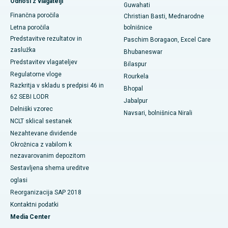
Odnosi z vlagatelji
Guwahati
Finančna poročila
Najboljša bolnišnica v Ramji Nagarju, Nellore
Christian Basti, Mednarodne
Letna poročila
bolnišnice
Najboljša bolnišnica v sektorju-19, Rourkela
Predstavitve rezultatov in
Paschim Boragaon, Excel Care
zaslužka
Bhubaneswar
Najboljša bolnišnica v Swargateu v Puneju
Predstavitev vlagateljev
Bilaspur
Regulatorne vloge
Rourkela
Najboljša onkološka bolnišnica za ženske v južnem Delhiju
Razkritja v skladu s predpisi 46 in
Bhopal
62 SEBI LODR
Jabalpur
Delniški vzorec
Navsari, bolnišnica Nirali
NCLT sklical sestanek
Nezahtevane dividende
Okrožnica z vabilom k
nezavarovanim depozitom
Sestavljena shema ureditve
oglasi
Reorganizacija SAP 2018
Kontaktni podatki
Media Center