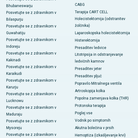
CABG
Bhubaneswarju
Terapija CART CELL
Posvetujte se z zdravnikom v
Holecistektomija (odstranitev
Bilaspurju
žolčnika)
Posvetujte se z zdravnikom v
Guwahatiju
Laparoskopska holecistektomija
Posvetujte se z zdravnikom v
Histerektomija
Indoreju
Presaditev ledvice
Posvetujte se z zdravnikom v
Litotripsija in odstranjevanje
Kakinadi
ledvičnih kamnov
Posvetujte se z zdravnikom v
Presaditev jeter
Karaikudi
Presaditev pljuč
Posvetujte se z zdravnikom v
Popravilo Mitralnega ventila
Karurju
Artroskopija kolka
Posvetujte se z zdravnikom v
Popolna zamenjava kolka (THR)
Lucknowu
Protonska terapija
Posvetujte se z zdravnikom v
Poglej vse
Maduraju
Vodnik po simptomih
Posvetujte se z zdravnikom v
Mysoreju
Akutna bolečina v prsih
Posvetujte se z zdravnikom v
Hemoptiza (izkašljevanje krvi)