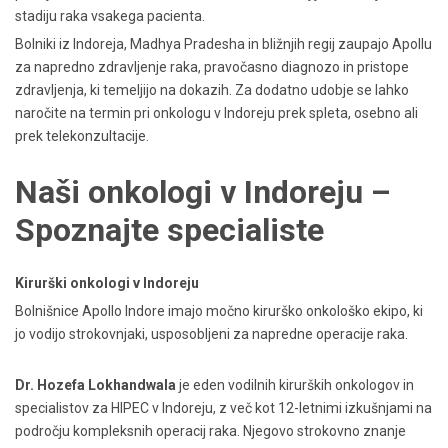
stadiju raka vsakega pacienta.
Bolniki iz Indoreja, Madhya Pradesha in bližnjih regij zaupajo Apollu
za napredno zdravljenje raka, pravočasno diagnozo in pristope
zdravljenja, ki temeljijo na dokazih. Za dodatno udobje se lahko
naročite na termin pri onkologu v Indoreju prek spleta, osebno ali
prek telekonzultacije.
Naši onkologi v Indoreju –
Spoznajte specialiste
Kirurški onkologi v Indoreju
Bolnišnice Apollo Indore imajo močno kirurško onkološko ekipo, ki
jo vodijo strokovnjaki, usposobljeni za napredne operacije raka.
Dr. Hozefa Lokhandwala
je eden vodilnih kirurških onkologov in
specialistov za HIPEC v Indoreju, z več kot 12-letnimi izkušnjami na
področju kompleksnih operacij raka. Njegovo strokovno znanje