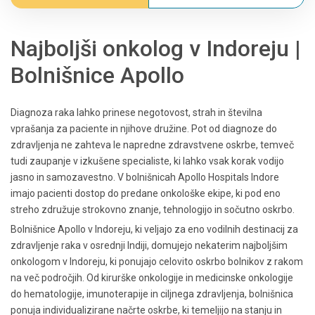
Najboljši onkolog v Indoreju |
Bolnišnice Apollo
Diagnoza raka lahko prinese negotovost, strah in številna
vprašanja za paciente in njihove družine. Pot od diagnoze do
zdravljenja ne zahteva le napredne zdravstvene oskrbe, temveč
tudi zaupanje v izkušene specialiste, ki lahko vsak korak vodijo
jasno in samozavestno. V bolnišnicah Apollo Hospitals Indore
imajo pacienti dostop do predane onkološke ekipe, ki pod eno
streho združuje strokovno znanje, tehnologijo in sočutno oskrbo.
Bolnišnice Apollo v Indoreju, ki veljajo za eno vodilnih destinacij za
zdravljenje raka v osrednji Indiji, domujejo nekaterim najboljšim
onkologom v Indoreju, ki ponujajo celovito oskrbo bolnikov z rakom
na več področjih. Od kirurške onkologije in medicinske onkologije
do hematologije, imunoterapije in ciljnega zdravljenja, bolnišnica
ponuja individualizirane načrte oskrbe, ki temeljijo na stanju in