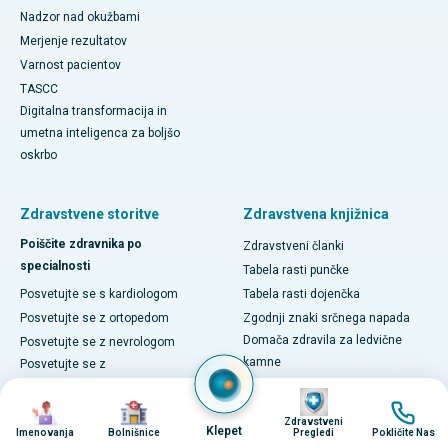
Nadzor nad okužbami
Merjenje rezultatov
Varnost pacientov
TASCC
Digitalna transformacija in
umetna inteligenca za boljšo
oskrbo
Zdravstvene storitve
Zdravstvena knjižnica
Poiščite zdravnika po
Zdravstveni članki
specialnosti
Tabela rasti punčke
Posvetujte se s kardiologom
Tabela rasti dojenčka
Posvetujte se z ortopedom
Zgodnji znaki srčnega napada
Domača zdravila za ledvične
Posvetujte se z nevrologom
kamne
Posvetujte se z
gastroenterologom
Dieta za ledvične kamne
Image
Image
Image
Image
Posvetujte se z onkologom
Zdravljenje tuberkuloze doma
Zdravstveni
Klepet
Imenovanja
Bolnišnice
Pregledi
Pokličite Nas
Posvetujte se z nefrologom
PCOD proti PCOS