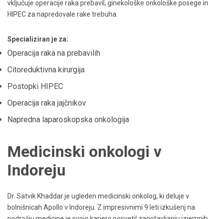
vključuje operacije raka prebavil, ginekološke onkološke posege in
HIPEC za napredovale rake trebuha.
Specializiran je za:
Operacija raka na prebavilih
Citoreduktivna kirurgija
Postopki HIPEC
Operacija raka jajčnikov
Napredna laparoskopska onkologija
Medicinski onkologi v
Indoreju
Dr. Satvik Khaddar je ugleden medicinski onkolog, ki deluje v
bolnišnicah Apollo v Indoreju. Z impresivnimi 9 leti izkušenj na
področju medicine je svojo kariero posvetil zagotavljanju izjemnih