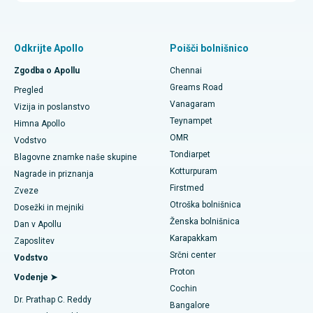
Protonska terapija
Najboljša ženska bolnišnica v Thousand Lights, Chennai
Poiščite pulmologa
Minimalno invazivna subvastusna popolna zamenjava kolena
Odkrijte Apollo
Poišči bolnišnico
Najboljša bolnišnica v Paschim Boragaonu v Guwahatiju
Hitra zamenjava kolena v dnevnem varstvu
Zgodba o Apollu
Chennai
Najboljša bolnišnica na cesti PH v Chennaiju
Poiščite zobozdravnika
Greams Road
Pregled
Gastrektomija rokavice
Vanagaram
Najboljši srčni center v Thousand Lights, Chennai
Vizija in poslanstvo
Teynampet
Lasik kirurgija
Himna Apollo
Najboljša bolnišnica v Jubilee Hillsu v Hyderabadu
Poiščite pediatrično
OMR
Vodstvo
Rinoplastika
Tondiarpet
Blagovne znamke naše skupine
Najboljša bolnišnica v Tondiarpetu v Chennaiju
Kotturpuram
Nagrade in priznanja
Liposukcija
Firstmed
Poiščite dermatologa
Najboljša bolnišnica v Kotturpuramu v Chennaiju
Zveze
Otroška bolnišnica
Koronarni angiogram
Dosežki in mejniki
Najboljša bolnišnica na cesti Kovai, Karur
Ženska bolnišnica
Dan v Apollu
Zamenjava aortalnega ventila transkatetra
Karapakkam
Poiščite urologa
Zaposlitev
Najboljša bolnišnica v Karapakkamu v Chennaiju
Srčni center
Vodstvo
Popravilo ventila MitraClip
Proton
Najboljša bolnišnica v Arilovi, Vizag
Vodenje ➤
Cochin
Minimalno invazivna srčna kirurgija
Poiščite diabetologa
Dr. Prathap C. Reddy
Najboljša bolnišnica na cesti Kanpur v Lucknowu
Bangalore