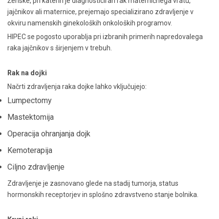
Ženske, pri katerih je diagnosticiran rak materničnega vratu,
jajčnikov ali maternice, prejemajo specializirano zdravljenje v
okviru namenskih ginekoloških onkoloških programov.
HIPEC se pogosto uporablja pri izbranih primerih napredovalega
raka jajčnikov s širjenjem v trebuh.
Rak na dojki
Načrti zdravljenja raka dojke lahko vključujejo:
Lumpectomy
Mastektomija
Operacija ohranjanja dojk
Kemoterapija
Ciljno zdravljenje
Zdravljenje je zasnovano glede na stadij tumorja, status
hormonskih receptorjev in splošno zdravstveno stanje bolnika.