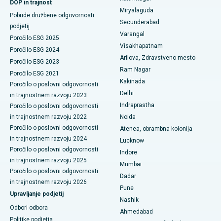
DOP in trajnost
Najboljša bolnišnica v Vijay Nagarju v Indoreju
Miryalaguda
Pobude družbene odgovornosti
Biopsija ledvic
Secunderabad
podjetij
Najboljša bolnišnica na glavni cesti Suryaraopeta v Kakinadi
Varangal
Poročilo ESG 2025
Paratiroidektomija
Visakhapatnam
Najboljša bolnišnica na Canal Circular Road v Kolkati
Poročilo ESG 2024
Arilova, Zdravstveno mesto
Citoreduktivna kirurgija
Poročilo ESG 2023
Najboljša bolnišnica v poslovnem središču Belapurja v Navi
Ram Nagar
Poročilo ESG 2021
Mumbaiju
Keramična totalna zamenjava kolena
Kakinada
Poročilo o poslovni odgovornosti
Delhi
in trajnostnem razvoju 2023
Najboljša bolnišnica v Panchavatiju, Nashik
ERCP
Indraprastha
Poročilo o poslovni odgovornosti
Najboljša bolnišnica v Secunderabadu, Hyderabad
in trajnostnem razvoju 2022
Noida
Poročilo o poslovni odgovornosti
Atenea, obrambna kolonija
Najboljša bolnišnica v mestu Seshadripuram, Bangalore
in trajnostnem razvoju 2024
Lucknow
Poročilo o poslovni odgovornosti
Indore
Najboljša bolnišnica na glavni cesti Waltair v Visakhapatnamu
in trajnostnem razvoju 2025
Mumbai
Poročilo o poslovni odgovornosti
Najboljša bolnišnica na cesti Subhash Nagar, Karimnagar
Dadar
in trajnostnem razvoju 2026
Pune
Upravljanje podjetij
Najboljša bolnišnica v Managariju, Karaikudi
Nashik
Odbori odbora
Ahmedabad
Najboljša bolnišnica v Arepallyju, Warangal
Politike podjetja