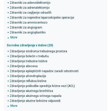
Zdravniki za adenoidektomijo
Zdravniki za adrenalektomijo
Zdravniki za cepljenje odraslih
Zdravniki za napredne laparoskopske operacije
Zdravniki za amniocentezo
Zdravniki za angiogram
Zdravniki za angioplastiko
More
Sorodna zdravljenja v
Indore
(20)
Zdravljenje sindroma trebušnega prostora
Zdravljenje bolečin v trebuhu
Zdravljenje trebušne ločitve
Zdravljenje abscesa
Zdravljenje epileptičnih napadov zaradi odsotnosti
Zdravljenje ahondroplazije
Zdravljenje refluksa kisline
Zdravljenje poškodbe sprednje križne vezi (ACL)
Zdravljenje akutnega bronhitisa
Zdravljenje akutnega srčnega napada
Zdravljenje akutne ledvične odpovedi
More