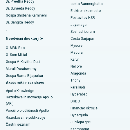
Dr. Preetha Reddy
Ablacija katetra
cesta Bannerghatta
Najboljša bolnišnica v sektorju 26 v Noidi
Dr. Suneeta Reddy
Elektronsko mesto
Poiščite ginekologa
Rekonstrukcijska kirurgija ACL
Gospa Shobana Kamineni
Postavitev HSR
Najboljša bolnišnica v Gandhinagarju v Ahmedabadu
Dr. Sangita Reddy
Jayanagar
Zamenjava obrnjenih ramen
.
Najboljša bolnišnica v Aragondi, Andhra Pradesh
Seshadripuram
Poiščite splošnega zdravnika
Endometrijska ablacija
Neodvisni direktorji ➤
Cesta Sarjapur
Najboljša bolnišnica na cesti Bannerghatta v Bangaloreju
Mysore
G. MBN Rao
Embolizacija maternične arterije
Madurai
Najboljša bolnišnica v enoti 15 v Bhubaneswarju
G. Som Mittal
Poiščite psihologa
Karur
Cistektomija jajčnikov
Gospa V. Kavitha Dutt
Najboljša bolnišnica na cesti Seepat v Bilaspurju
Nellore
Murali Doraiswamy
Kirurgija raka dojk
Aragonda
Gospa Rama Bijapurkar
Najboljša bolnišnica v Ellisbridgeu v Ahmedabadu
Poiščite splošnega kirurga
Trichy
Akademiki in raziskave
Brahiterapija
karaikudi
Najboljša bolnišnica v New Delhiju
Apollo Knowledge
Hyderabad
Kolonoskopija
Raziskave in inovacije Apollo
Najboljša bolnišnica v DRDO, Hyderabad
DRDO
(ARI)
Polipektomija
Finančno okrožje
Poročilo o odličnosti Apollo
Najboljša bolnišnica na cesti GS v Guwahatiju
Hyderguda
Raziskovalne publikacije
Deep Brain Stimulation
Jubilejni griči
Najboljša bolnišnica v Hydergudi, Hyderabad
Častni seznam
Karimnagar
Peritonealna dializa