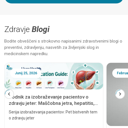
Zdravje
Blogi
Bodite obveščeni s strokovno napisanimi zdravstvenimi blogi o
preventivi, zdravljenju, nasvetih za življenjski slog in
medicinskem napredku.
Junij 25, 2026
Februa
Vodnik za izobraževanje pacientov o
zdravju jeter: Maščobna jetra, hepatitis,
ciroza, presaditev jeter in rak jeter
Serija izobraževanja pacientov: Pet bistvenih tem
o zdravju jeter