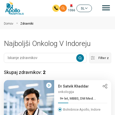
Gla
SL
1066
Preskoči na glavno vsebino
Domov
Zdravniki
Najboljši Onkolog V Indoreju
Filter z
Skupaj zdravnikov:
2
Dr Satvik Khaddar
onkologija
9+ let, MBBS, DM Med...
Bolnišnice Apollo, Indore