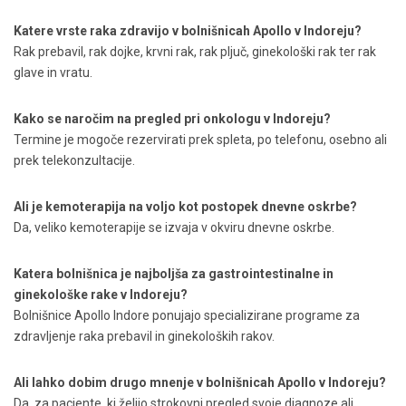
Katere vrste raka zdravijo v bolnišnicah Apollo v Indoreju?
Rak prebavil, rak dojke, krvni rak, rak pljuč, ginekološki rak ter rak
glave in vratu.
Kako se naročim na pregled pri onkologu v Indoreju?
Termine je mogoče rezervirati prek spleta, po telefonu, osebno ali
prek telekonzultacije.
Ali je kemoterapija na voljo kot postopek dnevne oskrbe?
Da, veliko kemoterapije se izvaja v okviru dnevne oskrbe.
Katera bolnišnica je najboljša za gastrointestinalne in
ginekološke rake v Indoreju?
Bolnišnice Apollo Indore ponujajo specializirane programe za
zdravljenje raka prebavil in ginekoloških rakov.
Ali lahko dobim drugo mnenje v bolnišnicah Apollo v Indoreju?
Da, za paciente, ki želijo strokovni pregled svoje diagnoze ali