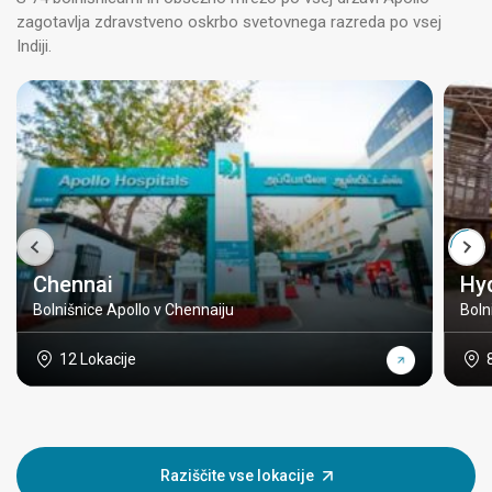
zagotavlja zdravstveno oskrbo svetovnega razreda po vsej
Indiji.
Chennai
Hy
Bolnišnice Apollo v Chennaiju
Boln
12 Lokacije
Raziščite vse lokacije