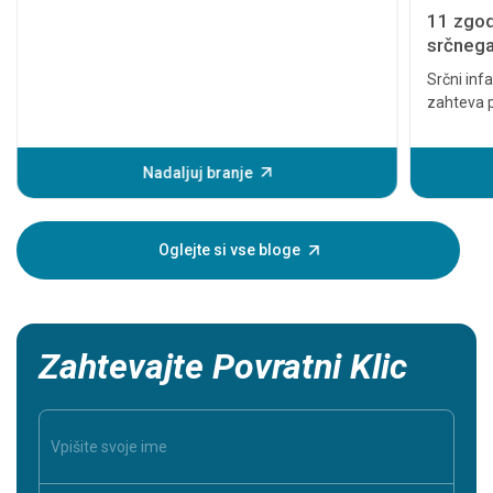
11 zgod
srčnega 
resno
Srčni infa
zahteva p
lahko pov
Preden pa
pojavijo 
Nadaljuj branje
infarkta
pomaga, da
oseba, za
Oglejte si vse bloge
Zahtevajte Povratni Klic