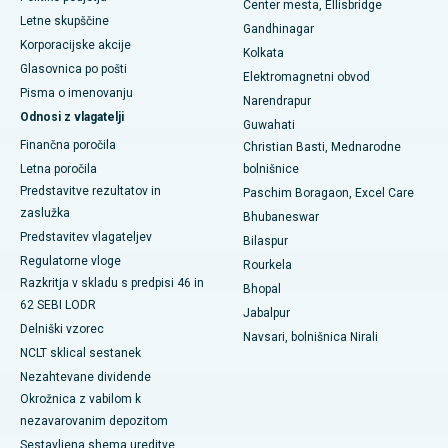
Center mesta, Ellisbridge
Letne skupščine
Najboljša bolnišnica v koloniji Arera v Bhopalu
Gandhinagar
Korporacijske akcije
Kolkata
Najboljša bolnišnica v mestu Jayanagar, Bangalore
Glasovnica po pošti
Elektromagnetni obvod
Pisma o imenovanju
Narendrapur
Najboljša bolnišnica v KK Nagarju v Maduraiu
Odnosi z vlagatelji
Guwahati
Finančna poročila
Najboljša bolnišnica v Ramji Nagarju, Nellore
Christian Basti, Mednarodne
Letna poročila
bolnišnice
Najboljša bolnišnica v sektorju-19, Rourkela
Predstavitve rezultatov in
Paschim Boragaon, Excel Care
zaslužka
Bhubaneswar
Najboljša bolnišnica v Swargateu v Puneju
Predstavitev vlagateljev
Bilaspur
Regulatorne vloge
Rourkela
Najboljša onkološka bolnišnica za ženske v južnem Delhiju
Razkritja v skladu s predpisi 46 in
Bhopal
62 SEBI LODR
Jabalpur
Delniški vzorec
Navsari, bolnišnica Nirali
NCLT sklical sestanek
Nezahtevane dividende
Okrožnica z vabilom k
nezavarovanim depozitom
Sestavljena shema ureditve