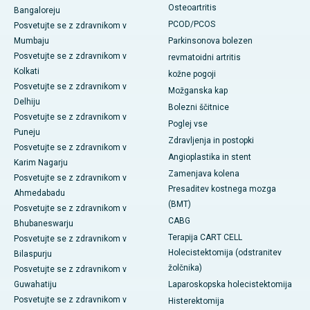
Osteoartritis
Bangaloreju
PCOD/PCOS
Posvetujte se z zdravnikom v
Mumbaju
Parkinsonova bolezen
Posvetujte se z zdravnikom v
revmatoidni artritis
Kolkati
kožne pogoji
Posvetujte se z zdravnikom v
Možganska kap
Delhiju
Bolezni ščitnice
Posvetujte se z zdravnikom v
Poglej vse
Puneju
Zdravljenja in postopki
Posvetujte se z zdravnikom v
Angioplastika in stent
Karim Nagarju
Zamenjava kolena
Posvetujte se z zdravnikom v
Presaditev kostnega mozga
Ahmedabadu
(BMT)
Posvetujte se z zdravnikom v
CABG
Bhubaneswarju
Terapija CART CELL
Posvetujte se z zdravnikom v
Holecistektomija (odstranitev
Bilaspurju
žolčnika)
Posvetujte se z zdravnikom v
Guwahatiju
Laparoskopska holecistektomija
Posvetujte se z zdravnikom v
Histerektomija