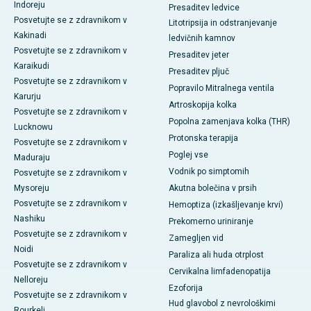
Indoreju
Presaditev ledvice
Posvetujte se z zdravnikom v
Litotripsija in odstranjevanje
Kakinadi
ledvičnih kamnov
Posvetujte se z zdravnikom v
Presaditev jeter
Karaikudi
Presaditev pljuč
Posvetujte se z zdravnikom v
Popravilo Mitralnega ventila
Karurju
Artroskopija kolka
Posvetujte se z zdravnikom v
Popolna zamenjava kolka (THR)
Lucknowu
Protonska terapija
Posvetujte se z zdravnikom v
Poglej vse
Maduraju
Vodnik po simptomih
Posvetujte se z zdravnikom v
Mysoreju
Akutna bolečina v prsih
Posvetujte se z zdravnikom v
Hemoptiza (izkašljevanje krvi)
Nashiku
Prekomerno uriniranje
Posvetujte se z zdravnikom v
Zamegljen vid
Noidi
Paraliza ali huda otrplost
Posvetujte se z zdravnikom v
Cervikalna limfadenopatija
Nelloreju
Ezoforija
Posvetujte se z zdravnikom v
Hud glavobol z nevrološkimi
Rourkeli