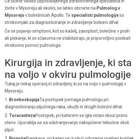
Če iščete visoko usposobljenega zdravstvenega specialista in
živite v Mysoreju ali okolici, se lahko obrnete na
Pulmolog v
Mysoreju
v bolnišnicah Apollo. Te
specialisti pulmologije
so
strokovnjaki za diagnosticiranje in zdravljenje bolezni dihal.
Če se pojavijo simptomi, kot so kašelj, zasoplost, bolečine v prsih
ali piskanje, ki se sčasoma ne stabilizirajo, je priporočljivo poiskati
strokovno pomoč pulmologa.
Kirurgija in zdravljenje, ki sta
na voljo v okviru pulmologije
Tukaj je nekaj operacij in zdravljenj, ki so na voljo v pulmologiji v
Mysoreju:
1.
Bronhoskopija
Ta postopek pomaga pulmologu pri
diagnosticiranju pljučnega raka, okužb in drugih bolezni dihal.
2.
Toracenteza
Postopek, pri katerem se igla vstavi skozi prsno
steno. Uporablja se za odstranjevanje nakopičene tekočine okoli
pljuč.
3.
Biopsija
Preiskava, pri kateri se iz pljuč odvzame majhen košček