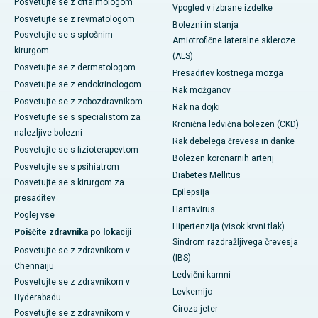
Posvetujte se z oftalmologom
Vpogled v izbrane izdelke
Posvetujte se z revmatologom
Bolezni in stanja
Posvetujte se s splošnim
Amiotrofične lateralne skleroze
kirurgom
(ALS)
Posvetujte se z dermatologom
Presaditev kostnega mozga
Posvetujte se z endokrinologom
Rak možganov
Posvetujte se z zobozdravnikom
Rak na dojki
Posvetujte se s specialistom za
Kronična ledvična bolezen (CKD)
nalezljive bolezni
Rak debelega črevesa in danke
Posvetujte se s fizioterapevtom
Bolezen koronarnih arterij
Posvetujte se s psihiatrom
Diabetes Mellitus
Posvetujte se s kirurgom za
Epilepsija
presaditev
Hantavirus
Poglej vse
Hipertenzija (visok krvni tlak)
Poiščite zdravnika po lokaciji
Sindrom razdražljivega črevesja
Posvetujte se z zdravnikom v
(IBS)
Chennaiju
Ledvični kamni
Posvetujte se z zdravnikom v
Levkemijo
Hyderabadu
Ciroza jeter
Posvetujte se z zdravnikom v