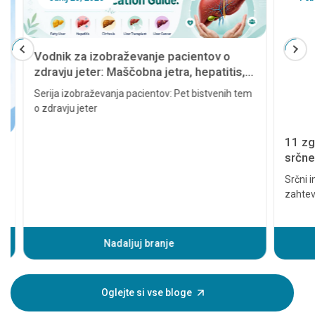
Vodnik za izobraževanje pacientov o
zdravju jeter: Maščobna jetra, hepatitis,
ciroza, presaditev jeter in rak jeter
Serija izobraževanja pacientov: Pet bistvenih tem
o zdravju jeter
11 zgod
srčnega 
resno
Srčni infa
zahteva p
lahko pov
Preden pa
pojavijo 
Nadaljuj branje
infarkta
pomaga, da
oseba, za
Oglejte si vse bloge