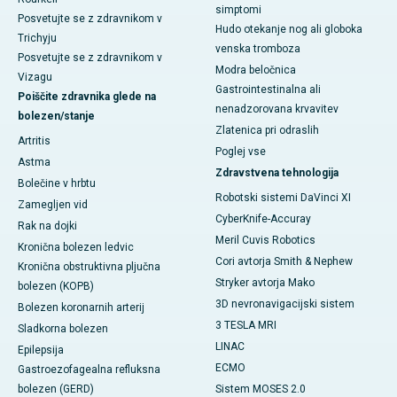
simptomi
Posvetujte se z zdravnikom v
Hudo otekanje nog ali globoka
Trichyju
venska tromboza
Posvetujte se z zdravnikom v
Modra beločnica
Vizagu
Gastrointestinalna ali
Poiščite zdravnika glede na
nenadzorovana krvavitev
bolezen/stanje
Zlatenica pri odraslih
Artritis
Poglej vse
Astma
Zdravstvena tehnologija
Bolečine v hrbtu
Robotski sistemi DaVinci XI
Zamegljen vid
CyberKnife-Accuray
Rak na dojki
Meril Cuvis Robotics
Kronična bolezen ledvic
Cori avtorja Smith & Nephew
Kronična obstruktivna pljučna
Stryker avtorja Mako
bolezen (KOPB)
3D nevronavigacijski sistem
Bolezen koronarnih arterij
3 TESLA MRI
Sladkorna bolezen
LINAC
Epilepsija
ECMO
Gastroezofagealna refluksna
bolezen (GERD)
Sistem MOSES 2.0