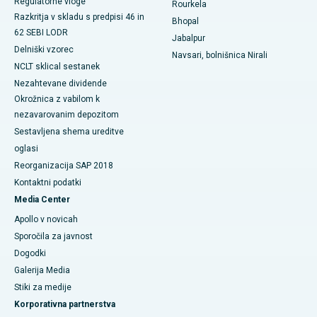
Regulatorne vloge
Rourkela
Najboljša onkološka bolnišnica za ženske v južnem Delhiju
Razkritja v skladu s predpisi 46 in
Bhopal
62 SEBI LODR
Jabalpur
Delniški vzorec
Navsari, bolnišnica Nirali
NCLT sklical sestanek
Nezahtevane dividende
Okrožnica z vabilom k
nezavarovanim depozitom
Sestavljena shema ureditve
oglasi
Reorganizacija SAP 2018
Kontaktni podatki
Media Center
Apollo v novicah
Sporočila za javnost
Dogodki
Galerija Media
​​​​​Stiki za medije
Korporativna partnerstva