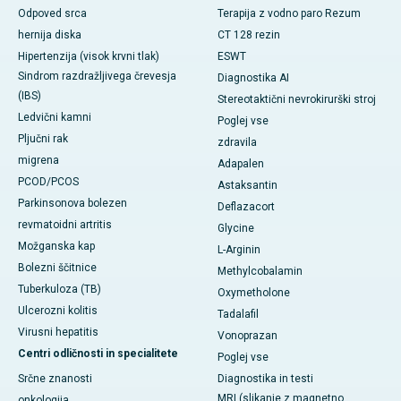
Odpoved srca
Terapija z vodno paro Rezum
hernija diska
CT 128 rezin
Hipertenzija (visok krvni tlak)
ESWT
Sindrom razdražljivega črevesja
Diagnostika AI
(IBS)
Stereotaktični nevrokirurški stroj
Ledvični kamni
Poglej vse
Pljučni rak
zdravila
migrena
Adapalen
PCOD/PCOS
Astaksantin
Parkinsonova bolezen
Deflazacort
revmatoidni artritis
Glycine
Možganska kap
L-Arginin
Bolezni ščitnice
Methylcobalamin
Tuberkuloza (TB)
Oxymetholone
Ulcerozni kolitis
Tadalafil
Virusni hepatitis
Vonoprazan
Centri odličnosti in specialitete
Poglej vse
Srčne znanosti
Diagnostika in testi
MRI (slikanje z magnetno
onkologija