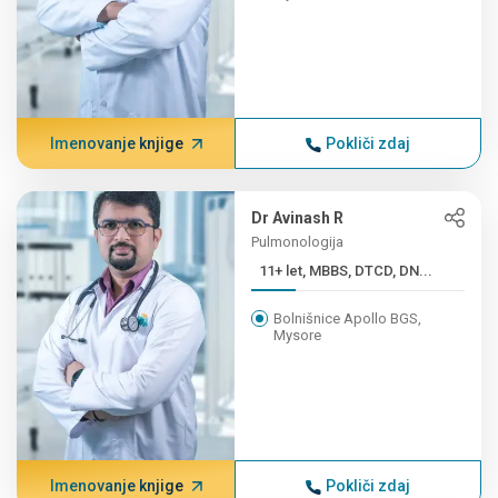
Imenovanje knjige
Pokliči zdaj
Dr Avinash R
Pulmonologija
11+ let, MBBS, DTCD, DN...
Bolnišnice Apollo BGS,
Mysore
Imenovanje knjige
Pokliči zdaj