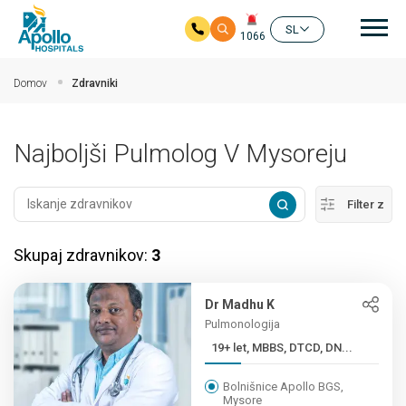
Gla
SL
1066
Preskoči na glavno vsebino
Domov
Zdravniki
Najboljši Pulmolog V Mysoreju
Filter z
Skupaj zdravnikov:
3
Dr Madhu K
Pulmonologija
19+ let, MBBS, DTCD, DN...
Bolnišnice Apollo BGS,
Mysore