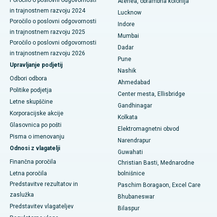
Poročilo o poslovni odgovornosti
Atenea, obrambna kolonija
Najboljša bolnišnica v mestu Seshadripuram, Bangalore
in trajnostnem razvoju 2024
Lucknow
Poročilo o poslovni odgovornosti
Indore
Najboljša bolnišnica na glavni cesti Waltair v Visakhapatnamu
in trajnostnem razvoju 2025
Mumbai
Poročilo o poslovni odgovornosti
Najboljša bolnišnica na cesti Subhash Nagar, Karimnagar
Dadar
in trajnostnem razvoju 2026
Pune
Upravljanje podjetij
Najboljša bolnišnica v Managariju, Karaikudi
Nashik
Odbori odbora
Ahmedabad
Najboljša bolnišnica v Arepallyju, Warangal
Politike podjetja
Center mesta, Ellisbridge
Letne skupščine
Najboljša bolnišnica v koloniji Arera v Bhopalu
Gandhinagar
Korporacijske akcije
Kolkata
Najboljša bolnišnica v mestu Jayanagar, Bangalore
Glasovnica po pošti
Elektromagnetni obvod
Pisma o imenovanju
Narendrapur
Najboljša bolnišnica v KK Nagarju v Maduraiu
Odnosi z vlagatelji
Guwahati
Finančna poročila
Najboljša bolnišnica v Ramji Nagarju, Nellore
Christian Basti, Mednarodne
Letna poročila
bolnišnice
Najboljša bolnišnica v sektorju-19, Rourkela
Predstavitve rezultatov in
Paschim Boragaon, Excel Care
zaslužka
Bhubaneswar
Najboljša bolnišnica v Swargateu v Puneju
Predstavitev vlagateljev
Bilaspur