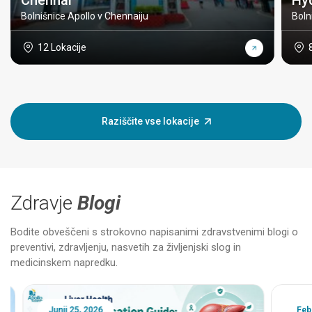
Chennai
Hy
Bolnišnice Apollo v Chennaiju
Boln
12 Lokacije
Raziščite vse lokacije
Zdravje
Blogi
Bodite obveščeni s strokovno napisanimi zdravstvenimi blogi o
preventivi, zdravljenju, nasvetih za življenjski slog in
medicinskem napredku.
Junij 25, 2026
Februa