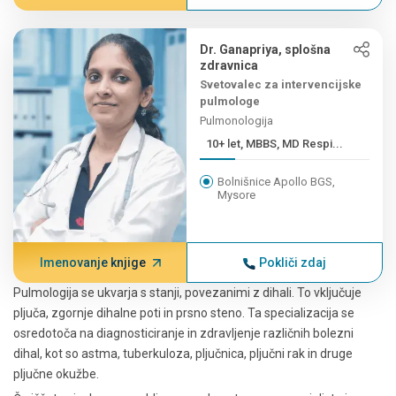
Dr. Ganapriya, splošna
zdravnica
Svetovalec za intervencijske
pulmologe
Pulmonologija
10+ let, MBBS, MD Respi...
Bolnišnice Apollo BGS,
Mysore
Imenovanje knjige
Pokliči zdaj
Pulmologija se ukvarja s stanji, povezanimi z dihali. To vključuje
pljuča, zgornje dihalne poti in prsno steno. Ta specializacija se
osredotoča na diagnosticiranje in zdravljenje različnih bolezni
dihal, kot so astma, tuberkuloza, pljučnica, pljučni rak in druge
pljučne okužbe.