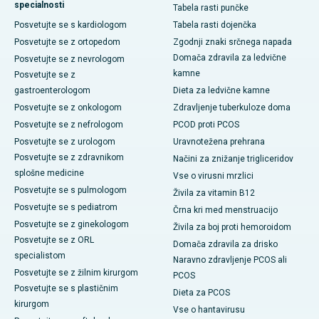
specialnosti
Tabela rasti punčke
Posvetujte se s kardiologom
Tabela rasti dojenčka
Posvetujte se z ortopedom
Zgodnji znaki srčnega napada
Domača zdravila za ledvične
Posvetujte se z nevrologom
kamne
Posvetujte se z
gastroenterologom
Dieta za ledvične kamne
Posvetujte se z onkologom
Zdravljenje tuberkuloze doma
Posvetujte se z nefrologom
PCOD proti PCOS
Posvetujte se z urologom
Uravnotežena prehrana
Posvetujte se z zdravnikom
Načini za znižanje trigliceridov
splošne medicine
Vse o virusni mrzlici
Posvetujte se s pulmologom
Živila za vitamin B12
Posvetujte se s pediatrom
Črna kri med menstruacijo
Posvetujte se z ginekologom
Živila za boj proti hemoroidom
Posvetujte se z ORL
Domača zdravila za drisko
specialistom
Naravno zdravljenje PCOS ali
Posvetujte se z žilnim kirurgom
PCOS
Posvetujte se s plastičnim
Dieta za PCOS
kirurgom
Vse o hantavirusu