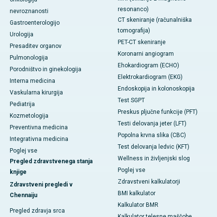
resonanco)
nevroznanosti
CT skeniranje (računalniška
Gastroenterologijo
tomografija)
Urologija
PET-CT skeniranje
Presaditev organov
Koronarni angiogram
Pulmonologija
Ehokardiogram (ECHO)
Porodništvo in ginekologija
Elektrokardiogram (EKG)
Interna medicina
Endoskopija in kolonoskopija
Vaskularna kirurgija
Test SGPT
Pediatrija
Preskus pljučne funkcije (PFT)
Kozmetologija
Testi delovanja jeter (LFT)
Preventivna medicina
Popolna krvna slika (CBC)
Integrativna medicina
Test delovanja ledvic (KFT)
Poglej vse
Wellness in življenjski slog
Pregled zdravstvenega stanja
Poglej vse
knjige
Zdravstveni kalkulatorji
Zdravstveni pregledi v
BMI kalkulator
Chennaiju
Kalkulator BMR
Pregled zdravja srca
Kalkulator telesne maščobe