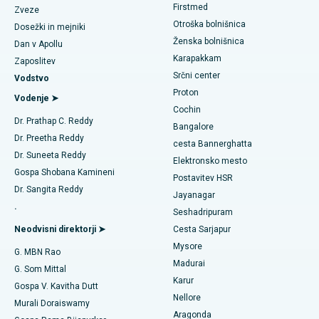
Firstmed
Poiščite dermatologa
Najboljša bolnišnica v Kotturpuramu v Chennaiju
Zveze
Otroška bolnišnica
Koronarni angiogram
Dosežki in mejniki
Najboljša bolnišnica na cesti Kovai, Karur
Ženska bolnišnica
Dan v Apollu
Zamenjava aortalnega ventila transkatetra
Karapakkam
Poiščite urologa
Zaposlitev
Najboljša bolnišnica v Karapakkamu v Chennaiju
Srčni center
Vodstvo
Popravilo ventila MitraClip
Proton
Najboljša bolnišnica v Arilovi, Vizag
Vodenje ➤
Cochin
Minimalno invazivna srčna kirurgija
Poiščite diabetologa
Dr. Prathap C. Reddy
Najboljša bolnišnica na cesti Kanpur v Lucknowu
Bangalore
Dr. Preetha Reddy
Ablacija katetra
cesta Bannerghatta
Najboljša bolnišnica v sektorju 26 v Noidi
Dr. Suneeta Reddy
Elektronsko mesto
Poiščite ginekologa
Rekonstrukcijska kirurgija ACL
Gospa Shobana Kamineni
Postavitev HSR
Najboljša bolnišnica v Gandhinagarju v Ahmedabadu
Dr. Sangita Reddy
Jayanagar
Zamenjava obrnjenih ramen
.
Najboljša bolnišnica v Aragondi, Andhra Pradesh
Seshadripuram
Poiščite splošnega zdravnika
Endometrijska ablacija
Neodvisni direktorji ➤
Cesta Sarjapur
Najboljša bolnišnica na cesti Bannerghatta v Bangaloreju
Mysore
G. MBN Rao
Embolizacija maternične arterije
Madurai
Najboljša bolnišnica v enoti 15 v Bhubaneswarju
G. Som Mittal
Poiščite psihologa
Karur
Cistektomija jajčnikov
Gospa V. Kavitha Dutt
Najboljša bolnišnica na cesti Seepat v Bilaspurju
Nellore
Murali Doraiswamy
Kirurgija raka dojk
Aragonda