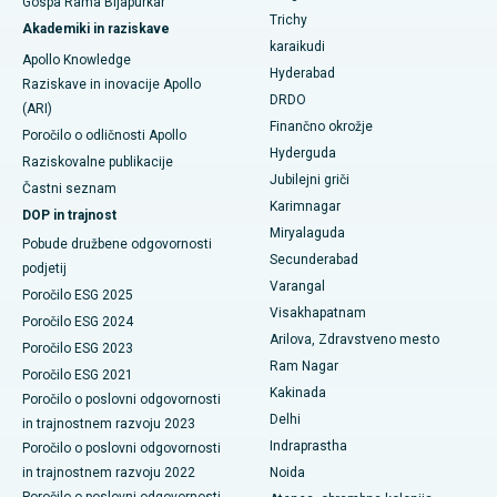
Gospa Rama Bijapurkar
Najboljša bolnišnica v Ellisbridgeu v Ahmedabadu
Poiščite splošnega kirurga
Trichy
Akademiki in raziskave
Brahiterapija
karaikudi
Najboljša bolnišnica v New Delhiju
Apollo Knowledge
Hyderabad
Kolonoskopija
Raziskave in inovacije Apollo
Najboljša bolnišnica v DRDO, Hyderabad
DRDO
(ARI)
Polipektomija
Finančno okrožje
Poročilo o odličnosti Apollo
Najboljša bolnišnica na cesti GS v Guwahatiju
Hyderguda
Raziskovalne publikacije
Deep Brain Stimulation
Jubilejni griči
Najboljša bolnišnica v Hydergudi, Hyderabad
Častni seznam
Karimnagar
Peritonealna dializa
DOP in trajnost
Najboljša bolnišnica v Vijay Nagarju v Indoreju
Miryalaguda
Pobude družbene odgovornosti
Biopsija ledvic
Secunderabad
podjetij
Najboljša bolnišnica na glavni cesti Suryaraopeta v Kakinadi
Varangal
Poročilo ESG 2025
Paratiroidektomija
Visakhapatnam
Najboljša bolnišnica na Canal Circular Road v Kolkati
Poročilo ESG 2024
Arilova, Zdravstveno mesto
Citoreduktivna kirurgija
Poročilo ESG 2023
Najboljša bolnišnica v poslovnem središču Belapurja v Navi
Ram Nagar
Poročilo ESG 2021
Mumbaiju
Keramična totalna zamenjava kolena
Kakinada
Poročilo o poslovni odgovornosti
Delhi
in trajnostnem razvoju 2023
Najboljša bolnišnica v Panchavatiju, Nashik
ERCP
Indraprastha
Poročilo o poslovni odgovornosti
Najboljša bolnišnica v Secunderabadu, Hyderabad
in trajnostnem razvoju 2022
Noida