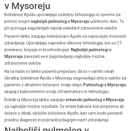
v Mysoreju
Bolnišnice Apollo uporabljajo sodobno tehnologijo in opremo za
pomoč svojim
najboljši pulmolog v Mysoreju
učinkovito delo. To
jim pomaga zagotavljati najvišji standard zdravstvene oskrbe.
Pacienti lahko zaupajo bolnišnicam Apollo za najnovejše možnosti
zdravljenja. Uporabljajo napredne slikovne tehnologije, kot so CT-
preiskave, biopsije in bronhoskopije.
Najboljši pulmologi v
Mysoreju
zavezati se k zagotavljanju najboljše možne
zdravstvene oskrbe.
Na ta način so lahko pacienti prepričani, da so v varnih rokah.
Skratka, bolnišnice Apollo v Mysoreju zagotavljajo dobro oskrbo za
paciente z dihalnimi težavami. Imajo ekipo
Pulmologi v Mysoreju
,
skupaj s kakovostnimi orodji, infrastrukturo in tehnologijo.
Bolniki iz Mysoreja lahko zaupajo
vrhunski pulmolog v Mysoreju
za najboljše možne rezultate. Če imate kakršne koli simptome ali
težave z dihali, obiščite bolnišnice Apollo, kjer vam bodo postavili
pravilno diagnozo in pripravili prilagojen načrt zdravljenja.
Najboljši pulmolog v