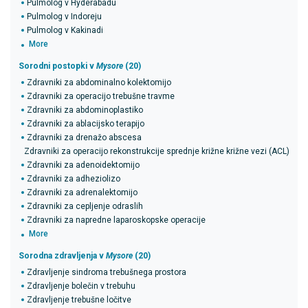
Pulmolog v Hyderabadu
Pulmolog v Indoreju
Pulmolog v Kakinadi
More
Sorodni postopki v
Mysore
(20)
Zdravniki za abdominalno kolektomijo
Zdravniki za operacijo trebušne travme
Zdravniki za abdominoplastiko
Zdravniki za ablacijsko terapijo
Zdravniki za drenažo abscesa
Zdravniki za operacijo rekonstrukcije sprednje križne križne vezi (ACL)
Zdravniki za adenoidektomijo
Zdravniki za adheziolizo
Zdravniki za adrenalektomijo
Zdravniki za cepljenje odraslih
Zdravniki za napredne laparoskopske operacije
More
Sorodna zdravljenja v
Mysore
(20)
Zdravljenje sindroma trebušnega prostora
Zdravljenje bolečin v trebuhu
Zdravljenje trebušne ločitve