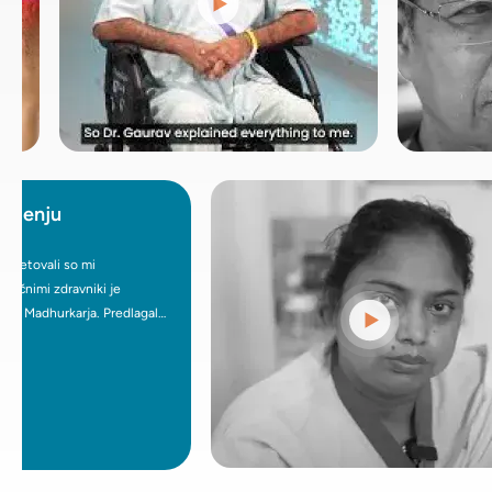
ju
ali so mi
 zdravniki je
hurkarja. Predlagal
 nekirurški
 in počutila sem se
il in delal, kar z
a mama je imela UFE
FE je bila resnično
j je ponudila