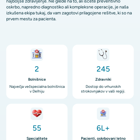
najboljše zdravljenje. Ne glede na to, ali iščete preventivno
oskrbo, napredno diagnostiko ali kompleksne operacije, je naša
izkušena ekipa tukaj, da vam zagotovi prilagojene rešitve, ki so na
prvem mestu za pacienta.
Image
Image
2
245
Bolnišnice
Zdravniki
Največja večspecialna bolnišnica
Dostop do vrhunskih
v Delhiju
strokovnjakov v vaši regiji.
Image
Image
55
6L+
Specialitete
Pacienti, oskrbovani letno