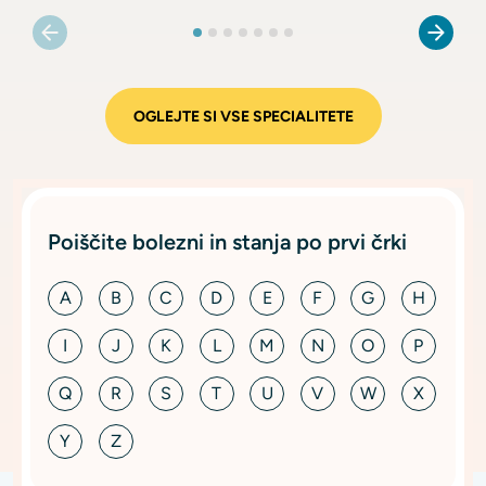
OGLEJTE SI VSE SPECIALITETE
Poiščite bolezni in stanja po prvi črki
A
B
C
D
E
F
G
H
I
J
K
L
M
N
O
P
Q
R
S
T
U
V
W
X
Y
Z