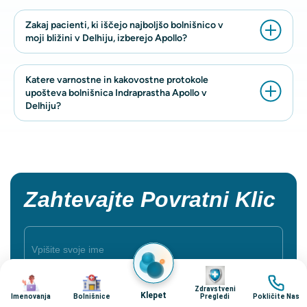
Zakaj pacienti, ki iščejo najboljšo bolnišnico v
moji bližini v Delhiju, izberejo Apollo?
Katere varnostne in kakovostne protokole
upošteva bolnišnica Indraprastha Apollo v
Delhiju?
Zahtevajte Povratni Klic
Image
Image
Image
Image
Zdravstveni
Klepet
Imenovanja
Bolnišnice
Pregledi
Pokličite Nas