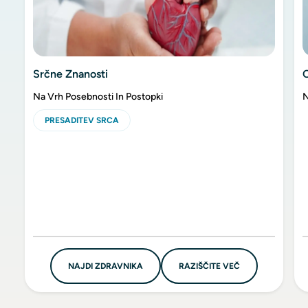
Srčne Znanosti
Na Vrh Posebnosti In Postopki
N
PRESADITEV SRCA
NAJDI ZDRAVNIKA
RAZIŠČITE VEČ