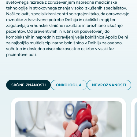
svetovnega razreda z združevanjem napredne medicinske
tehnologije in strokovnega znanja visoko izkušenih specialistov.
Naši celoviti, specializirani centri so zgrajeni tako, da obravnavajo
raznolike zdravstvene potrebe Delhija in okoliških regij ter
zagotavljajo vrhunske klinične rezultate in brezhibno izkušnjo
pacientov. Od preventivnih in rutinskih posvetovanj do
kompleksnih in naprednih zdravljenj velja bolnišnica Apollo Delhi
za najboljšo multidisciplinarno bolnišnico v Delhiju za osebno,
sočutno in dosledno visokokakovostno oskrbo v vsaki fazi
pacientove poti.
SRČNE ZNANOSTI
ONKOLOGIJA
NEVROZNANOSTI