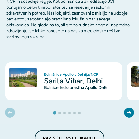
NCR in sosednje regije. Kot bolnišnica z akreditacijo JCI
ponujamo celovit nabor storitev za reševanje različnih
zdravstvenih potreb. Naši objekti, zasnovani z mislijo na udobje
pacientov, zagotavljajo brezhibno izkušnjo za vsakega
obiskovalca. Ne glede na to, ali gre za rutinsko nego ali napredno
zdravljenje, se lahko zanesete na nas za medicinske rešitve
svetovnega razreda.
Image
Ima
Bolnišnice Apollo v Delhiju/NCR
Sarita Vihar, Delhi
Bolnice Indraprastha Apollo Delhi
RAZIŠČITE VSE LOKACIJE