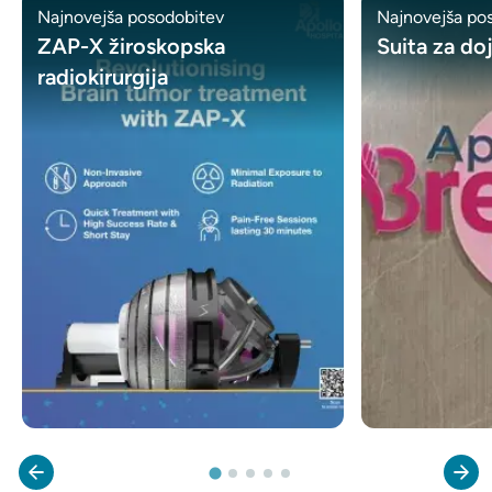
Najnovejša posodobitev
Najnovejša po
ZAP-X žiroskopska
Suita za do
radiokirurgija