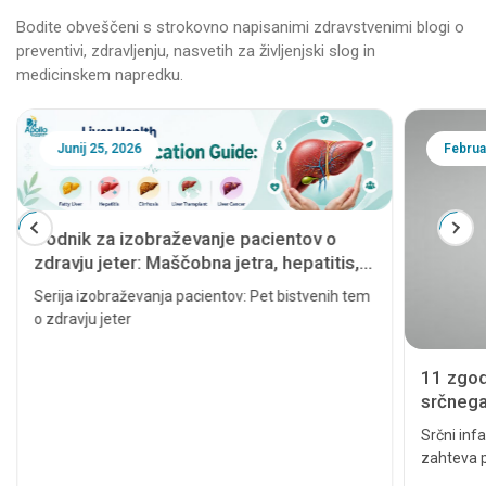
Bodite obveščeni s strokovno napisanimi zdravstvenimi blogi o
preventivi, zdravljenju, nasvetih za življenjski slog in
medicinskem napredku.
Junij 25, 2026
Februa
Vodnik za izobraževanje pacientov o
zdravju jeter: Maščobna jetra, hepatitis,
ciroza, presaditev jeter in rak jeter
Serija izobraževanja pacientov: Pet bistvenih tem
o zdravju jeter
11 zgod
srčnega 
resno
Srčni infa
zahteva p
lahko pov