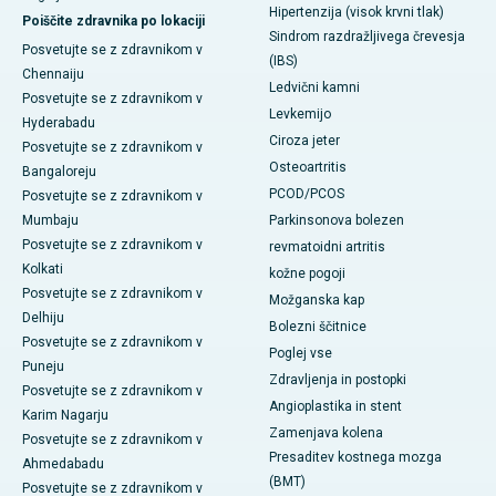
Hipertenzija (visok krvni tlak)
Poiščite zdravnika po lokaciji
Sindrom razdražljivega črevesja
Posvetujte se z zdravnikom v
(IBS)
Chennaiju
Ledvični kamni
Posvetujte se z zdravnikom v
Levkemijo
Hyderabadu
Ciroza jeter
Posvetujte se z zdravnikom v
Osteoartritis
Bangaloreju
PCOD/PCOS
Posvetujte se z zdravnikom v
Mumbaju
Parkinsonova bolezen
Posvetujte se z zdravnikom v
revmatoidni artritis
Kolkati
kožne pogoji
Posvetujte se z zdravnikom v
Možganska kap
Delhiju
Bolezni ščitnice
Posvetujte se z zdravnikom v
Poglej vse
Puneju
Zdravljenja in postopki
Posvetujte se z zdravnikom v
Angioplastika in stent
Karim Nagarju
Zamenjava kolena
Posvetujte se z zdravnikom v
Presaditev kostnega mozga
Ahmedabadu
(BMT)
Posvetujte se z zdravnikom v