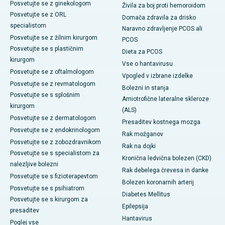
Posvetujte se z ginekologom
Živila za boj proti hemoroidom
Posvetujte se z ORL
Domača zdravila za drisko
specialistom
Naravno zdravljenje PCOS ali
Posvetujte se z žilnim kirurgom
PCOS
Posvetujte se s plastičnim
Dieta za PCOS
kirurgom
Vse o hantavirusu
Posvetujte se z oftalmologom
Vpogled v izbrane izdelke
Posvetujte se z revmatologom
Bolezni in stanja
Posvetujte se s splošnim
Amiotrofične lateralne skleroze
kirurgom
(ALS)
Posvetujte se z dermatologom
Presaditev kostnega mozga
Posvetujte se z endokrinologom
Rak možganov
Posvetujte se z zobozdravnikom
Rak na dojki
Posvetujte se s specialistom za
Kronična ledvična bolezen (CKD)
nalezljive bolezni
Rak debelega črevesa in danke
Posvetujte se s fizioterapevtom
Bolezen koronarnih arterij
Posvetujte se s psihiatrom
Diabetes Mellitus
Posvetujte se s kirurgom za
Epilepsija
presaditev
Hantavirus
Poglej vse