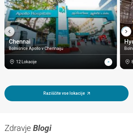
Chennai
Hy
Bolnišnice Apollo v Chennaiju
Boln
12 Lokacije
Raziščite vse lokacije
Zdravje
Blogi