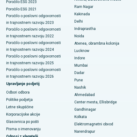
Poročilo ESG 2023
Najboljša bolnišnica v poslovnem središču Belapurja v Navi
Ram Nagar
Poročilo ESG 2021
Mumbaiju
Keramična totalna zamenjava kolena
Kakinada
Poročilo o poslovni odgovornosti
Delhi
in trajnostnem razvoju 2023
Najboljša bolnišnica v Panchavatiju, Nashik
ERCP
Indraprastha
Poročilo o poslovni odgovornosti
Najboljša bolnišnica v Secunderabadu, Hyderabad
in trajnostnem razvoju 2022
Noida
Poročilo o poslovni odgovornosti
Atenea, obrambna kolonija
Najboljša bolnišnica v mestu Seshadripuram, Bangalore
in trajnostnem razvoju 2024
Lucknow
Poročilo o poslovni odgovornosti
Indore
Najboljša bolnišnica na glavni cesti Waltair v Visakhapatnamu
in trajnostnem razvoju 2025
Mumbai
Poročilo o poslovni odgovornosti
Najboljša bolnišnica na cesti Subhash Nagar, Karimnagar
Dadar
in trajnostnem razvoju 2026
Pune
Upravljanje podjetij
Najboljša bolnišnica v Managariju, Karaikudi
Nashik
Odbori odbora
Ahmedabad
Najboljša bolnišnica v Arepallyju, Warangal
Politike podjetja
Center mesta, Ellisbridge
Letne skupščine
Najboljša bolnišnica v koloniji Arera v Bhopalu
Gandhinagar
Korporacijske akcije
Kolkata
Najboljša bolnišnica v mestu Jayanagar, Bangalore
Glasovnica po pošti
Elektromagnetni obvod
Pisma o imenovanju
Narendrapur
Najboljša bolnišnica v KK Nagarju v Maduraiu
Odnosi z vlagatelji