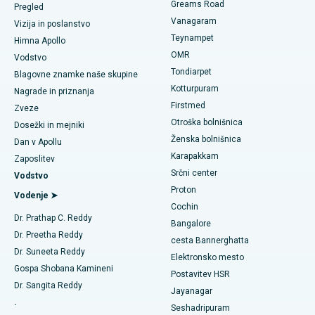
Poiščite zobozdravnika
Greams Road
Pregled
Gastrektomija rokavice
Vanagaram
Najboljši srčni center v Thousand Lights, Chennai
Vizija in poslanstvo
Teynampet
Lasik kirurgija
Himna Apollo
Najboljša bolnišnica v Jubilee Hillsu v Hyderabadu
Poiščite pediatrično
OMR
Vodstvo
Rinoplastika
Tondiarpet
Blagovne znamke naše skupine
Najboljša bolnišnica v Tondiarpetu v Chennaiju
Kotturpuram
Nagrade in priznanja
Liposukcija
Firstmed
Poiščite dermatologa
Najboljša bolnišnica v Kotturpuramu v Chennaiju
Zveze
Otroška bolnišnica
Koronarni angiogram
Dosežki in mejniki
Najboljša bolnišnica na cesti Kovai, Karur
Ženska bolnišnica
Dan v Apollu
Zamenjava aortalnega ventila transkatetra
Karapakkam
Poiščite urologa
Zaposlitev
Najboljša bolnišnica v Karapakkamu v Chennaiju
Srčni center
Vodstvo
Popravilo ventila MitraClip
Proton
Najboljša bolnišnica v Arilovi, Vizag
Vodenje ➤
Cochin
Minimalno invazivna srčna kirurgija
Poiščite diabetologa
Dr. Prathap C. Reddy
Najboljša bolnišnica na cesti Kanpur v Lucknowu
Bangalore
Dr. Preetha Reddy
Ablacija katetra
cesta Bannerghatta
Najboljša bolnišnica v sektorju 26 v Noidi
Dr. Suneeta Reddy
Elektronsko mesto
Poiščite ginekologa
Rekonstrukcijska kirurgija ACL
Gospa Shobana Kamineni
Postavitev HSR
Najboljša bolnišnica v Gandhinagarju v Ahmedabadu
Dr. Sangita Reddy
Jayanagar
Zamenjava obrnjenih ramen
.
Najboljša bolnišnica v Aragondi, Andhra Pradesh
Seshadripuram