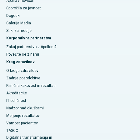
Apollo v novicah
Sporočila za javnost
Dogodki
Galerija Media
​​​​​Stiki za medije
Korporativna partnerstva
Zakaj partnerstvo z Apollom?
Povežite se z nami
Krog zdravilcev
O krogu zdravilcev
Zadnje posodobitve
Klinična kakovost in rezultati
Akreditacije
IT odličnost
Nadzor nad okužbami
Merjenje rezultatov
Varnost pacientov
TASCC
Digitalna transformacija in