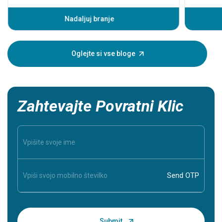
Preden pa
pojavijo 
Nadaljuj branje
infarkta
pomaga, da
oseba, za
Oglejte si vse bloge
Zahtevajte Povratni Klic