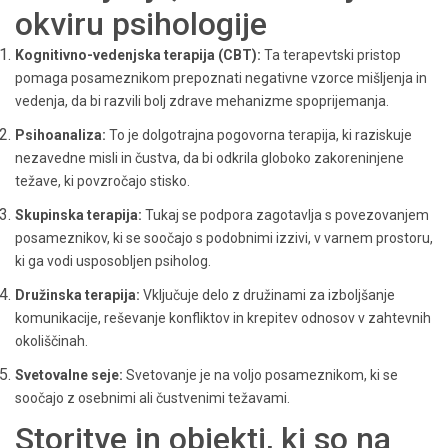
okviru psihologije
Kognitivno-vedenjska terapija (CBT):
Ta terapevtski pristop
pomaga posameznikom prepoznati negativne vzorce mišljenja in
vedenja, da bi razvili bolj zdrave mehanizme spoprijemanja.
Psihoanaliza:
To je dolgotrajna pogovorna terapija, ki raziskuje
nezavedne misli in čustva, da bi odkrila globoko zakoreninjene
težave, ki povzročajo stisko.
Skupinska terapija:
Tukaj se podpora zagotavlja s povezovanjem
posameznikov, ki se soočajo s podobnimi izzivi, v varnem prostoru,
ki ga vodi usposobljen psiholog.
Družinska terapija:
Vključuje delo z družinami za izboljšanje
komunikacije, reševanje konfliktov in krepitev odnosov v zahtevnih
okoliščinah.
Svetovalne seje:
Svetovanje je na voljo posameznikom, ki se
soočajo z osebnimi ali čustvenimi težavami.
Storitve in objekti, ki so na