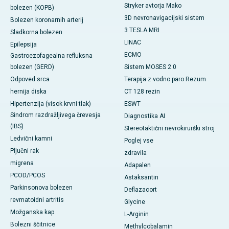
Stryker avtorja Mako
bolezen (KOPB)
3D nevronavigacijski sistem
Bolezen koronarnih arterij
3 TESLA MRI
Sladkorna bolezen
LINAC
Epilepsija
ECMO
Gastroezofagealna refluksna
bolezen (GERD)
Sistem MOSES 2.0
Odpoved srca
Terapija z vodno paro Rezum
hernija diska
CT 128 rezin
Hipertenzija (visok krvni tlak)
ESWT
Sindrom razdražljivega črevesja
Diagnostika AI
(IBS)
Stereotaktični nevrokirurški stroj
Ledvični kamni
Poglej vse
Pljučni rak
zdravila
migrena
Adapalen
PCOD/PCOS
Astaksantin
Parkinsonova bolezen
Deflazacort
revmatoidni artritis
Glycine
Možganska kap
L-Arginin
Bolezni ščitnice
Methylcobalamin