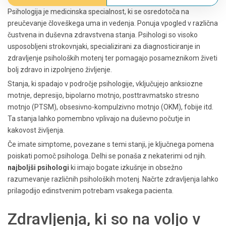
Psihologija je medicinska specialnost, ki se osredotoča na
preučevanje človeškega uma in vedenja. Ponuja vpogled v različna
čustvena in duševna zdravstvena stanja. Psihologi so visoko
usposobljeni strokovnjaki, specializirani za diagnosticiranje in
zdravljenje psiholoških motenj ter pomagajo posameznikom živeti
bolj zdravo in izpolnjeno življenje.
Stanja, ki spadajo v področje psihologije, vključujejo anksiozne
motnje, depresijo, bipolarno motnjo, posttravmatsko stresno
motnjo (PTSM), obsesivno-kompulzivno motnjo (OKM), fobije itd.
Ta stanja lahko pomembno vplivajo na duševno počutje in
kakovost življenja.
Če imate simptome, povezane s temi stanji, je ključnega pomena
poiskati pomoč psihologa. Delhi se ponaša z nekaterimi od njih.
najboljši psihologi
ki imajo bogate izkušnje in obsežno
razumevanje različnih psiholoških motenj. Načrte zdravljenja lahko
prilagodijo edinstvenim potrebam vsakega pacienta.
Zdravljenja, ki so na voljo v