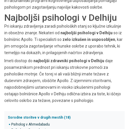
in računalniški programi kognitivnega usposabljanja pomagajo
psihologom pri zagotavljanju najvišje kakovosti oskrbe.
Najboljši psihologi v Delhiju
Pri iskanju zdravljenja zaradi psiholoških stanj so ključne izkušnje
in obsežno znanje. Nekateri od
najboljši psihologi v Delhiju
so iz
bolnišnic Apollo. Ti specialisti so
zelo izkušen in usposobljen
, kar
jim omogoča zagotavljanje vrhunske oskrbe z uporabo tehnik, ki
temeljijo na dokazih, in prilagojenih načrtov zdravljenja.
Imeti dostop do
najboljši zdravniki psihologi v Delhiju
daje
posameznikom prednost pri iskanju strokovne pomoči za
psihološke motnje. Če torej vi ali vaši bližnji imate težave z
duševnim zdravjem, obiščite Apollo. Z izjemnimi storitvami,
najsodobnejšimi ustanovami in visoko izkušenimi psihologi
ostajajo bolnišnice Apollo v Delhiju odlična izbira za tiste, ki iščejo
celovito oskrbo za težave, povezane s psihologijo.
Sorodne storitve v drugih mestih (18)
Psiholog v Ahmedabadu