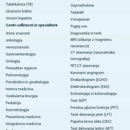
Tuberkuloza (TB)
Oxymetholone
Ulcerozni kolitis
Tadalafil
Virusni hepatitis
Vonoprazan
Centri odličnosti in specialitete
Poglej vse
Srčne znanosti
Diagnostika in testi
MRI (slikanje z magnetno
onkologija
resonanco)
nevroznanosti
CT skeniranje (računalniška
Gastroenterologijo
tomografija)
Urologija
PET-CT skeniranje
Presaditev organov
Koronarni angiogram
Pulmonologija
Ehokardiogram (ECHO)
Porodništvo in ginekologija
Elektrokardiogram (EKG)
Interna medicina
Endoskopija in kolonoskopija
Vaskularna kirurgija
Test SGPT
Pediatrija
Preskus pljučne funkcije (PFT)
Kozmetologija
Testi delovanja jeter (LFT)
Preventivna medicina
Popolna krvna slika (CBC)
Integrativna medicina
Test delovanja ledvic (KFT)