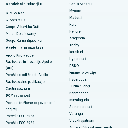
Poiščite splošnega zdravnika
Endometrijska ablacija
Neodvisni direktorji ➤
Cesta Sarjapur
Najboljša bolnišnica na cesti Bannerghatta v Bangaloreju
Mysore
G. MBN Rao
Embolizacija maternične arterije
Madurai
Najboljša bolnišnica v enoti 15 v Bhubaneswarju
G. Som Mittal
Poiščite psihologa
Karur
Cistektomija jajčnikov
Gospa V. Kavitha Dutt
Najboljša bolnišnica na cesti Seepat v Bilaspurju
Nellore
Murali Doraiswamy
Kirurgija raka dojk
Aragonda
Gospa Rama Bijapurkar
Najboljša bolnišnica v Ellisbridgeu v Ahmedabadu
Poiščite splošnega kirurga
Trichy
Akademiki in raziskave
Brahiterapija
karaikudi
Najboljša bolnišnica v New Delhiju
Apollo Knowledge
Hyderabad
Kolonoskopija
Raziskave in inovacije Apollo
Najboljša bolnišnica v DRDO, Hyderabad
DRDO
(ARI)
Polipektomija
Finančno okrožje
Poročilo o odličnosti Apollo
Najboljša bolnišnica na cesti GS v Guwahatiju
Hyderguda
Raziskovalne publikacije
Deep Brain Stimulation
Jubilejni griči
Najboljša bolnišnica v Hydergudi, Hyderabad
Častni seznam
Karimnagar
Peritonealna dializa
DOP in trajnost
Najboljša bolnišnica v Vijay Nagarju v Indoreju
Miryalaguda
Pobude družbene odgovornosti
Biopsija ledvic
Secunderabad
podjetij
Najboljša bolnišnica na glavni cesti Suryaraopeta v Kakinadi
Varangal
Poročilo ESG 2025
Paratiroidektomija
Visakhapatnam
Najboljša bolnišnica na Canal Circular Road v Kolkati
Poročilo ESG 2024
Arilova, Zdravstveno mesto
Citoreduktivna kirurgija