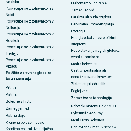
Nashiku
Prekomerno uriniranje
Posvetujte se z zdravnikom v
Zamegljen vid
Noidi
Paraliza ali huda otrplost
Posvetujte se z zdravnikom v
Cervikalna limfadenopatija
Nelloreju
Ezoforija
Posvetujte se z zdravnikom v
Hud glavobol z nevrološkimi
Rourkeli
simptomi
Posvetujte se z zdravnikom v
Hudo otekanje nog ali globoka
Trichyju
venska tromboza
Posvetujte se z zdravnikom v
Modra beločnica
Vizagu
Gastrointestinalna ali
Poiščite zdravnika glede na
nenadzorovana krvavitev
bolezen/stanje
Zlatenica pri odraslih
Artritis
Poglej vse
Astma
Zdravstvena tehnologija
Bolečine v hrbtu
Robotski sistemi DaVinci XI
Zamegljen vid
CyberKnife-Accuray
Rak na dojki
Meril Cuvis Robotics
Kronična bolezen ledvic
Cori avtorja Smith & Nephew
Kronična obstruktivna pljučna