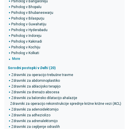
Psiholog v Bangaloreju
Psiholog v Bhopalu
Psiholog v Bhubaneswarju
Psiholog v Bilaspurju
Psiholog v Guwahatiju
Psiholog v Hyderabadu
Psiholog v Indoreju
Psiholog v Kakinadi
Psiholog v Kochiju
Psiholog v Kolkati
More
Sorodni postopki v
Delhi
(20)
Zdravniki za operacijo trebušne travme
Zdravniki za abdominoplastiko
Zdravniki za ablacijsko terapijo
Zdravniki za drenažo abscesa
Zdravniki za balonsko dilatacijo ahalazije
Zdravniki za operacijo rekonstrukcije sprednje križne križne vezi (ACL)
Zdravniki za adenoidektomijo
Zdravniki za adheziolizo
Zdravniki za adrenalektomijo
Zdravniki za cepljenje odraslih