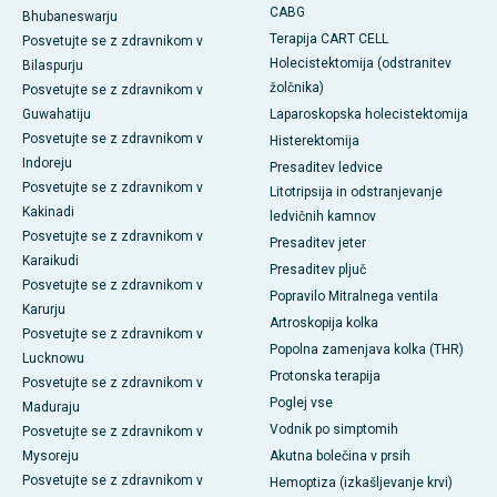
CABG
Bhubaneswarju
Terapija CART CELL
Posvetujte se z zdravnikom v
Holecistektomija (odstranitev
Bilaspurju
žolčnika)
Posvetujte se z zdravnikom v
Guwahatiju
Laparoskopska holecistektomija
Posvetujte se z zdravnikom v
Histerektomija
Indoreju
Presaditev ledvice
Posvetujte se z zdravnikom v
Litotripsija in odstranjevanje
Kakinadi
ledvičnih kamnov
Posvetujte se z zdravnikom v
Presaditev jeter
Karaikudi
Presaditev pljuč
Posvetujte se z zdravnikom v
Popravilo Mitralnega ventila
Karurju
Artroskopija kolka
Posvetujte se z zdravnikom v
Popolna zamenjava kolka (THR)
Lucknowu
Protonska terapija
Posvetujte se z zdravnikom v
Poglej vse
Maduraju
Vodnik po simptomih
Posvetujte se z zdravnikom v
Mysoreju
Akutna bolečina v prsih
Posvetujte se z zdravnikom v
Hemoptiza (izkašljevanje krvi)