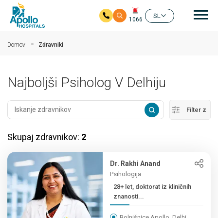
Gla
SL
1066
Preskoči na glavno vsebino
Domov
Zdravniki
Najboljši Psiholog V Delhiju
Filter z
Skupaj zdravnikov:
2
Dr. Rakhi Anand
Psihologija
28+ let, doktorat iz kliničnih
znanosti...
Bolnišnice Apollo, Delhi