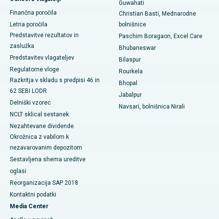
Guwahati
Finančna poročila
Najboljša bolnišnica v Ramji Nagarju, Nellore
Christian Basti, Mednarodne
Letna poročila
bolnišnice
Najboljša bolnišnica v sektorju-19, Rourkela
Predstavitve rezultatov in
Paschim Boragaon, Excel Care
zaslužka
Bhubaneswar
Najboljša bolnišnica v Swargateu v Puneju
Predstavitev vlagateljev
Bilaspur
Regulatorne vloge
Rourkela
Najboljša onkološka bolnišnica za ženske v južnem Delhiju
Razkritja v skladu s predpisi 46 in
Bhopal
62 SEBI LODR
Jabalpur
Delniški vzorec
Navsari, bolnišnica Nirali
NCLT sklical sestanek
Nezahtevane dividende
Okrožnica z vabilom k
nezavarovanim depozitom
Sestavljena shema ureditve
oglasi
Reorganizacija SAP 2018
Kontaktni podatki
Media Center