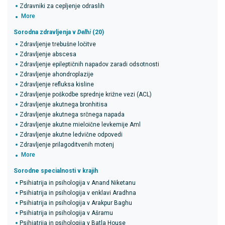
Zdravniki za cepljenje odraslih
More
Sorodna zdravljenja v
Delhi
(20)
Zdravljenje trebušne ločitve
Zdravljenje abscesa
Zdravljenje epileptičnih napadov zaradi odsotnosti
Zdravljenje ahondroplazije
Zdravljenje refluksa kisline
Zdravljenje poškodbe sprednje križne vezi (ACL)
Zdravljenje akutnega bronhitisa
Zdravljenje akutnega srčnega napada
Zdravljenje akutne mieloične levkemije Aml
Zdravljenje akutne ledvične odpovedi
Zdravljenje prilagoditvenih motenj
More
Sorodne specialnosti v krajih
Psihiatrija in psihologija v Anand Niketanu
Psihiatrija in psihologija v enklavi Aradhna
Psihiatrija in psihologija v Arakpur Baghu
Psihiatrija in psihologija v Ašramu
Psihiatrija in psihologija v Batla House