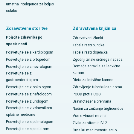
umetna inteligenca za boljšo
oskrbo
Zdravstvene storitve
Zdravstvena knjižnica
Poiščite zdravnika po
Zdravstveni članki
specialnosti
Tabela rasti punčke
Posvetujte se s kardiologom
Tabela rasti dojenčka
Posvetujte se z ortopedom
Zgodnji znaki srčnega napada
Domača zdravila za ledvične
Posvetujte se z nevrologom
kamne
Posvetujte se z
gastroenterologom
Dieta za ledvične kamne
Posvetujte se z onkologom
Zdravljenje tuberkuloze doma
Posvetujte se z nefrologom
PCOD proti PCOS
Posvetujte se z urologom
Uravnotežena prehrana
Posvetujte se z zdravnikom
Načini za znižanje trigliceridov
splošne medicine
Vse o virusni mrzlici
Posvetujte se s pulmologom
Živila za vitamin B12
Posvetujte se s pediatrom
Črna kri med menstruacijo