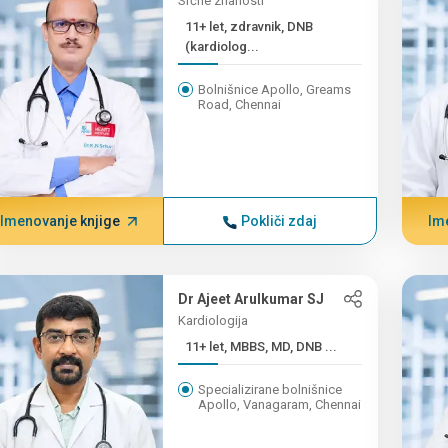
Srčne znanosti
11+ let, zdravnik, DNB
(kardiolog...
Bolnišnice Apollo, Greams
Road, Chennai
Imenovanje knjige
Pokliči zdaj
Im
Dr Ajeet Arulkumar SJ
Kardiologija
11+ let, MBBS, MD, DNB ...
Specializirane bolnišnice
Apollo, Vanagaram, Chennai