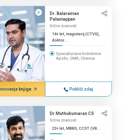
Dr. Balaraman
Palaniappan
Srčne znanosti
14+ let, magisterij (CTVS),
doktor...
Specializirane bolnišnice
Apollo, OMR, Chennai
enovanje knjige
Pokliči zdaj
Dr Muthukumaran CS
Srčne znanosti
22+ let, MBBS, CCST (VB...