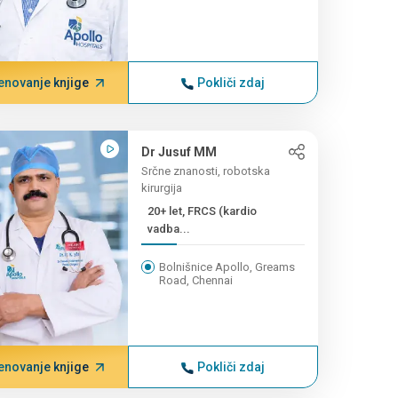
enovanje knjige
Pokliči zdaj
Dr Jusuf MM
Srčne znanosti, robotska
kirurgija
20+ let, FRCS (kardio
vadba...
Bolnišnice Apollo, Greams
Road, Chennai
enovanje knjige
Pokliči zdaj