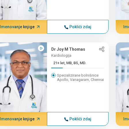
Imenovanje knjige
Pokliči zdaj
Im
Dr Joy M Thomas
Kardiologija
21+ let, MB, BS, MD.
Specializirane bolnišnice
Apollo, Vanagaram, Chennai
Imenovanje knjige
Pokliči zdaj
Im