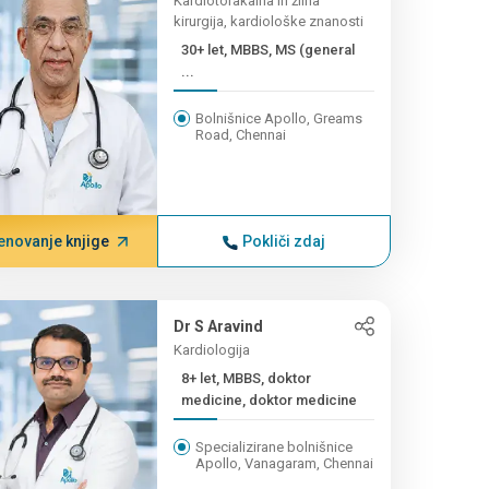
Kardiotorakalna in žilna
kirurgija, kardiološke znanosti
30+ let, MBBS, MS (general
...
Bolnišnice Apollo, Greams
Road, Chennai
enovanje knjige
Pokliči zdaj
Dr S Aravind
Kardiologija
8+ let, MBBS, doktor
medicine, doktor medicine
Specializirane bolnišnice
Apollo, Vanagaram, Chennai