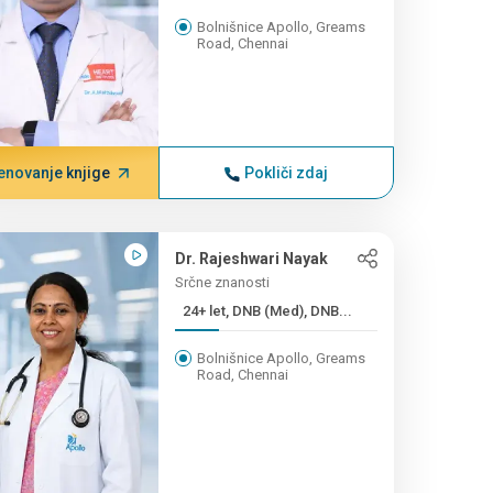
Bolnišnice Apollo, Greams
Road, Chennai
enovanje knjige
Pokliči zdaj
Dr. Rajeshwari Nayak
Srčne znanosti
24+ let, DNB (Med), DNB...
Bolnišnice Apollo, Greams
Road, Chennai