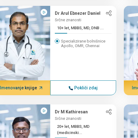
Dr Arul Ebnezer Daniel
Srčne znanosti
10+ let, MBBS, MD, DNB ...
Specializirane bolnišnice
Apollo, OMR, Chennai
Imenovanje knjige
Pokliči zdaj
Im
Dr M Kathiresan
Srčne znanosti
20+ let, MBBS, MD
(medicinski...