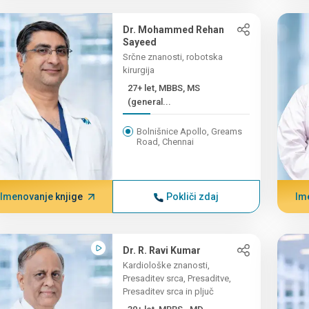
Dr. Mohammed Rehan
Sayeed
Srčne znanosti, robotska
kirurgija
27+ let, MBBS, MS
(general...
Bolnišnice Apollo, Greams
Road, Chennai
Imenovanje knjige
Pokliči zdaj
Im
Dr. R. Ravi Kumar
Kardiološke znanosti,
Presaditev srca, Presaditve,
Presaditev srca in pljuč