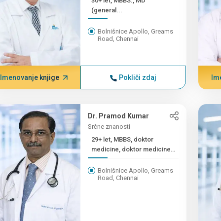
30+ let, MBBS., MD
(general...
Bolnišnice Apollo, Greams
Road, Chennai
Imenovanje knjige
Pokliči zdaj
Im
Dr. Pramod Kumar
Srčne znanosti
29+ let, MBBS, doktor
medicine, doktor medicine
(...
Bolnišnice Apollo, Greams
Road, Chennai