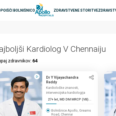
avigacija
O
POIŠČI BOLNIŠNICO
ZDRAVSTVENE STORITVE
ZDRAVSTV
ajboljši Kardiolog V Chennaiju
paj zdravnikov:
64
Dr Y Vijayachandra
Reddy
Kardiološke znanosti,
intervencijska kardiologija
27+ let, MD DM MRCP (VB)...
Bolnišnice Apollo, Greams
Road, Chennai