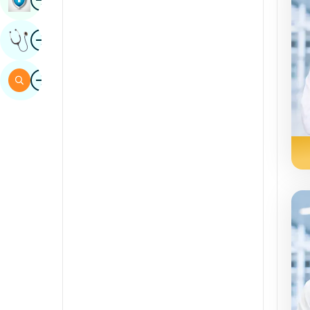
sindščina
Image
Pridobite Strokovno Mnenje
španski
svahili
Image
Iskalnik
tamil
telugu
Tuli
Urdu