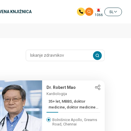
ENA KNJIŽNICA
SL
1066
Dr. Robert Mao
Kardiologija
35+ let, MBBS, doktor
medicine, doktor medicine,
...
Bolnišnice Apollo, Greams
Road, Chennai