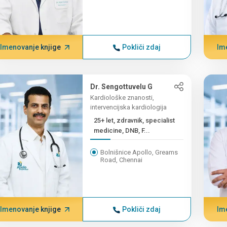
Imenovanje knjige
Pokliči zdaj
Im
Dr. Sengottuvelu G
Kardiološke znanosti,
intervencijska kardiologija
25+ let, zdravnik, specialist
medicine, DNB, F...
Bolnišnice Apollo, Greams
Road, Chennai
Imenovanje knjige
Pokliči zdaj
Im