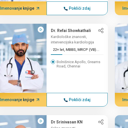
Imenovanje knjige
Pokliči zdaj
Im
Dr. Refai Showkathali
Kardiološke znanosti,
intervencijska kardiologija
22+ let, MBBS, MRCP (VB)...
Bolnišnice Apollo, Greams
Road, Chennai
Imenovanje knjige
Pokliči zdaj
Im
Dr Srinivasan KN