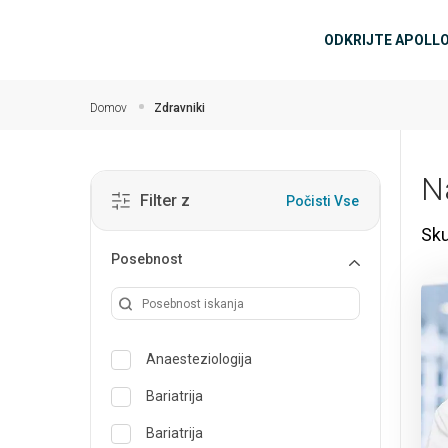
Preskoči na glavno vsebino
Glavna n
ODKRIJTE APOLL
Domov
Zdravniki
N
Filter z
Počisti Vse
Sku
Posebnost
Anaesteziologija
Bariatrija
Bariatrija