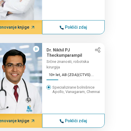
enovanje knjige
Pokliči zdaj
Dr. Nikhil PJ
Theckumparampil
Srčne znanosti, robotska
kirurgija
10+ let, AB (ZDA)(CTVS)...
Specializirane bolnišnice
Apollo, Vanagaram, Chennai
enovanje knjige
Pokliči zdaj