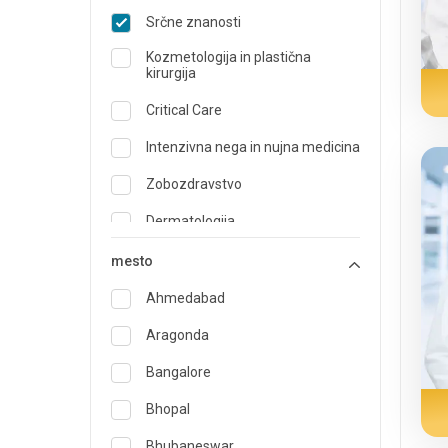
Srčne znanosti
Kozmetologija in plastična
kirurgija
Critical Care
Intenzivna nega in nujna medicina
Zobozdravstvo
Dermatologija
Dietetik in nutricionist
mesto
Urgentna medicina
Ahmedabad
Endokrinologija in oskrba
Aragonda
sladkorne bolezni
Bangalore
ENT
Bhopal
Specialist družinske medicine
Bhubaneswar