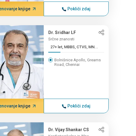
enovanje knjige
Pokliči zdaj
Dr. Sridhar LF
Srčne znanosti
27+ let, MBBS, CTVS, MN...
Bolnišnice Apollo, Greams
Road, Chennai
enovanje knjige
Pokliči zdaj
Dr. Vijay Shankar CS