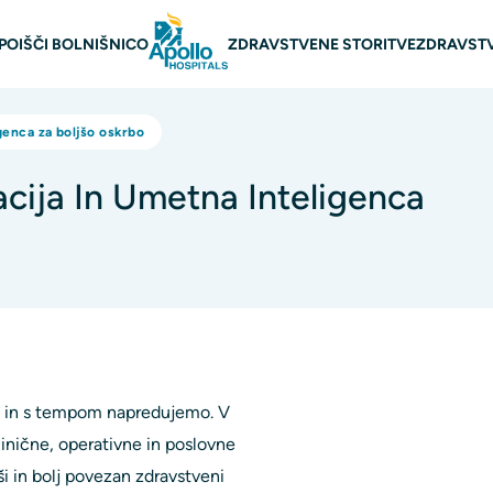
avigacija
POIŠČI BOLNIŠNICO
ZDRAVSTVENE STORITVE
ZDRAVSTV
genca za boljšo oskrbo
acija In Umetna Inteligenca
o in s tempom napredujemo. V
linične, operativne in poslovne
jši in bolj povezan zdravstveni