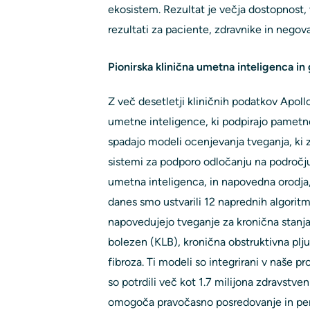
ekosistem. Rezultat je večja dostopnost, v
rezultati za paciente, zdravnike in negov
Pionirska klinična umetna inteligenca in g
Z več desetletji kliničnih podatkov Apollo
umetne inteligence, ki podpirajo pametne
spadajo modeli ocenjevanja tveganja, ki z
sistemi za podporo odločanju na področju
umetna inteligenca, in napovedna orodja, 
danes smo ustvarili 12 naprednih algorit
napovedujejo tveganje za kronična stanja
bolezen (KLB), kronična obstruktivna plj
fibroza. Ti modeli so integrirani v naše 
so potrdili več kot 1.7 milijona zdravstve
omogoča pravočasno posredovanje in pers