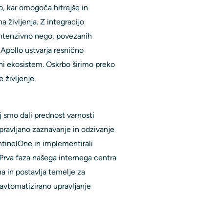
co, kar omogoča hitrejše in
 življenja. Z integracijo
intenzivno nego, povezanih
 Apollo ustvarja resnično
ni ekosistem. Oskrbo širimo preko
 življenje.
j smo dali prednost varnosti
pravljano zaznavanje in odzivanje
ntinelOne in implementirali
 Prva faza našega internega centra
a in postavlja temelje za
avtomatizirano upravljanje