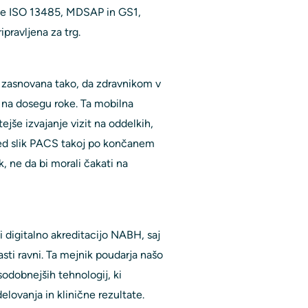
rde ISO 13485, MDSAP in GS1,
ipravljena za trg.
e zasnovana tako, da zdravnikom v
 na dosegu roke. Ta mobilna
še izvajanje vizit na oddelkih,
led slik PACS takoj po končanem
, ne da bi morali čakati na
 digitalno akreditacijo NABH, saj
nasti ravni. Ta mejnik poudarja našo
sodobnejših tehnologij, ki
elovanja in klinične rezultate.