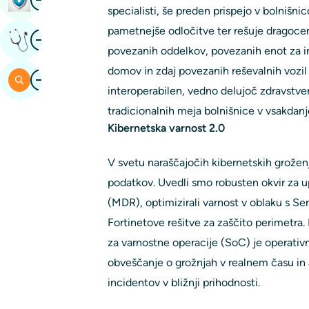
specialisti, še preden prispejo v bolnišni
pametnejše odločitve ter rešuje dragocena
Image
Pridobite Strokovno Mnenje
povezanih oddelkov, povezanih enot za 
domov in zdaj povezanih reševalnih vozil
Image
Iskalnik
interoperabilen, vedno delujoč zdravstve
tradicionalnih meja bolnišnice v vsakdanje
Kibernetska varnost 2.0
V svetu naraščajočih kibernetskih grožen
podatkov. Uvedli smo robusten okvir za u
(MDR), optimizirali varnost v oblaku s Se
Fortinetove rešitve za zaščito perimetra.
za varnostne operacije (SoC) je operativn
obveščanje o grožnjah v realnem času in 
incidentov v bližnji prihodnosti.