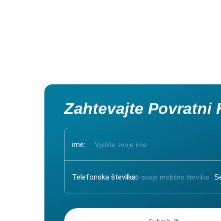
Zahtevajte Povratni 
ime:
Telefonska številka:
Vnesite enkratno geslo: