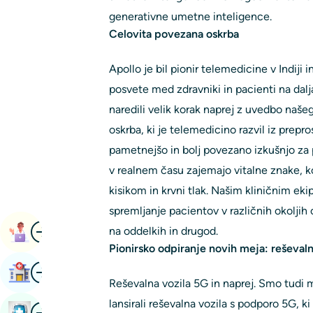
generativne umetne inteligence.
Celovita povezana oskrba
Apollo je bil pionir telemedicine v Indiji 
posvete med zdravniki in pacienti na dalj
naredili velik korak naprej z uvedbo naš
oskrba, ki je telemedicino razvil iz prepr
pametnejšo in bolj povezano izkušnjo za 
v realnem času zajemajo vitalne znake, ko
kisikom in krvni tlak. Našim kliničnim 
spremljanje pacientov v različnih okoljih 
Image
na oddelkih in drugod.
Imenovanje Knjige
Pionirsko odpiranje novih meja: reševaln
Image
Poišči Bolnišnico
Reševalna vozila 5G in naprej. Smo tudi 
lansirali reševalna vozila s podporo 5G, k
Image
Rezervirajte Zdravstveni Pregled