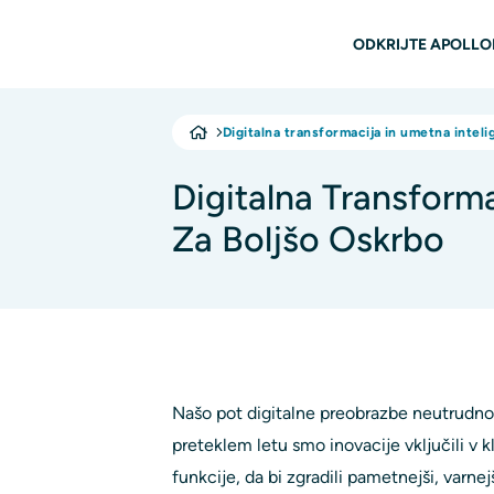
Preskoči na glavno vsebino
Glavna n
ODKRIJTE APOLLO
Digitalna transformacija in umetna inteli
Digitalna Transform
Za Boljšo Oskrbo
Našo pot digitalne preobrazbe neutrudn
preteklem letu smo inovacije vključili v k
funkcije, da bi zgradili pametnejši, varne