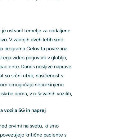
in je ustvaril temelje za oddaljene
avo. V zadnjih dveh letih smo
ega programa Celovita povezana
ostega video pogovora v globljo,
paciente. Danes nosljive naprave
t so srčni utrip, nasičenost s
ekipam omogočajo neprekinjeno
oskrbe doma, v reševalnih vozilih,
a vozila 5G in naprej
med prvimi na svetu, ki smo
i povezujejo kritične paciente s