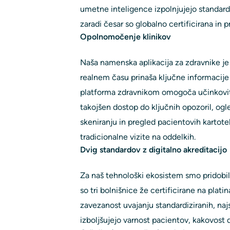
umetne inteligence izpolnjujejo standa
zaradi česar so globalno certificirana in pr
Opolnomočenje klinikov
Naša namenska aplikacija za zdravnike j
realnem času prinaša ključne informacije
platforma zdravnikom omogoča učinkovitej
takojšen dostop do ključnih opozoril, og
skeniranju in pregled pacientovih kartotek
tradicionalne vizite na oddelkih.
Dvig standardov z digitalno akreditacijo
Za naš tehnološki ekosistem smo pridobili
so tri bolnišnice že certificirane na plati
zavezanost uvajanju standardiziranih, naj
izboljšujejo varnost pacientov, kakovost d