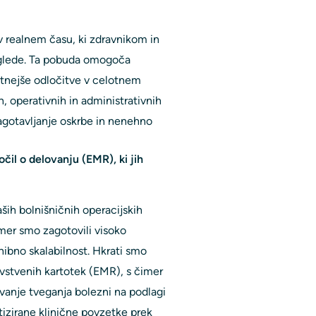
 realnem času, ki zdravnikom in
glede. Ta pobuda omogoča
etnejše odločitve v celotnem
, operativnih in administrativnih
agotavljanje oskrbe in nenehno
čil o delovanju (EMR), ki jih
ših bolnišničnih operacijskih
imer smo zagotovili visoko
zhibno skalabilnost. Hkrati smo
avstvenih kartotek (EMR), s čimer
evanje tveganja bolezni na podlagi
izirane klinične povzetke prek