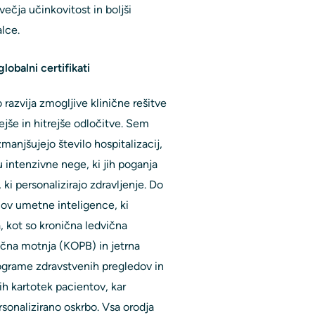
ečja učinkovitost in boljši
alce.
lobalni certifikati
 razvija zmogljive klinične rešitve
jše in hitrejše odločitve. Sem
manjšujejo število hospitalizacij,
 intenzivne nege, ki jih poganja
ki personalizirajo zdravljenje. Do
mov umetne inteligence, ki
, kot so kronična ledvična
učna motnja (KOPB) in jetrna
programe zdravstvenih pregledov in
nih kartotek pacientov, kar
onalizirano oskrbo. Vsa orodja