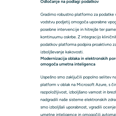
Odločanje na podlagi podatkov
Gradimo robustno platformo za podatke v
vodstvu podjetij omogoča uporabne vpo
posebne intervencije in hitrejše ter pam
kontinuumu oskrbe. Z integracijo kliničnih
podatkov platforma podpira proaktivno z
izboljševanje kakovosti.
Modernizacija oblaka in elektronskih poro
omogoča umetna inteligenca
Uspešno smo zaključili popolno selitev na
platform v oblak na Microsoft Azure, s č
razpoložljivost, izboljšano varnost in bre
nadgradili naše sisteme elektronskih zdr
smo izboljšali uporabnost, vgradili ocenj
umetne inteligence in omogočili avtomat