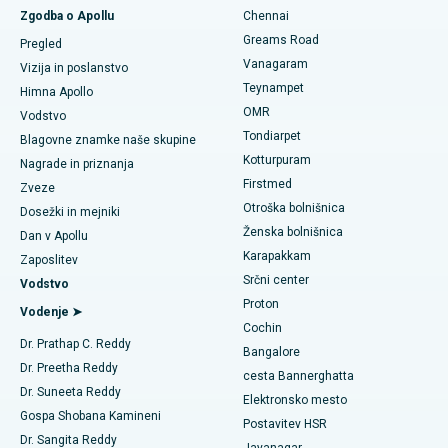
Hitra zamenjava kolena v dnevnem varstvu
Zgodba o Apollu
Chennai
Najboljša bolnišnica na cesti PH v Chennaiju
Poiščite zobozdravnika
Greams Road
Pregled
Gastrektomija rokavice
Vanagaram
Najboljši srčni center v Thousand Lights, Chennai
Vizija in poslanstvo
Teynampet
Lasik kirurgija
Himna Apollo
Najboljša bolnišnica v Jubilee Hillsu v Hyderabadu
Poiščite pediatrično
OMR
Vodstvo
Rinoplastika
Tondiarpet
Blagovne znamke naše skupine
Najboljša bolnišnica v Tondiarpetu v Chennaiju
Kotturpuram
Nagrade in priznanja
Liposukcija
Firstmed
Poiščite dermatologa
Najboljša bolnišnica v Kotturpuramu v Chennaiju
Zveze
Otroška bolnišnica
Koronarni angiogram
Dosežki in mejniki
Najboljša bolnišnica na cesti Kovai, Karur
Ženska bolnišnica
Dan v Apollu
Zamenjava aortalnega ventila transkatetra
Karapakkam
Poiščite urologa
Zaposlitev
Najboljša bolnišnica v Karapakkamu v Chennaiju
Srčni center
Vodstvo
Popravilo ventila MitraClip
Proton
Najboljša bolnišnica v Arilovi, Vizag
Vodenje ➤
Cochin
Minimalno invazivna srčna kirurgija
Poiščite diabetologa
Dr. Prathap C. Reddy
Najboljša bolnišnica na cesti Kanpur v Lucknowu
Bangalore
Dr. Preetha Reddy
Ablacija katetra
cesta Bannerghatta
Najboljša bolnišnica v sektorju 26 v Noidi
Dr. Suneeta Reddy
Elektronsko mesto
Poiščite ginekologa
Rekonstrukcijska kirurgija ACL
Gospa Shobana Kamineni
Postavitev HSR
Najboljša bolnišnica v Gandhinagarju v Ahmedabadu
Dr. Sangita Reddy