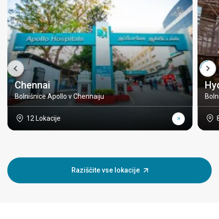
Chennai
Hy
Bolnišnice Apollo v Chennaiju
Boln
12 Lokacije
Raziščite vse lokacije