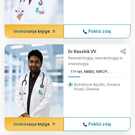
Imenovanje knjige
Pokliči zdaj
Dr Kaushik VV
Revmatologija, revmatologija in
imunologija
17+ let, MBBS, MRCP; ...
Bolnišnice Apollo, Greams
Road, Chennai
Imenovanje knjige
Pokliči zdaj