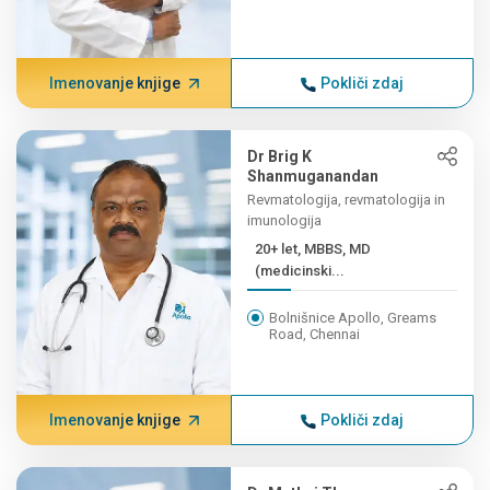
Imenovanje knjige
Pokliči zdaj
Dr Brig K
Shanmuganandan
Revmatologija, revmatologija in
imunologija
20+ let, MBBS, MD
(medicinski...
Bolnišnice Apollo, Greams
Road, Chennai
Imenovanje knjige
Pokliči zdaj