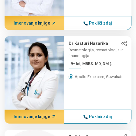
Imenovanje knjige
Pokliči zdaj
Dr Kasturi Hazarika
Revmatologija, revmatologija in
imunologija
9+ let, MBBS. MD, DM (...
Apollo Excelcare, Guwahati
Imenovanje knjige
Pokliči zdaj