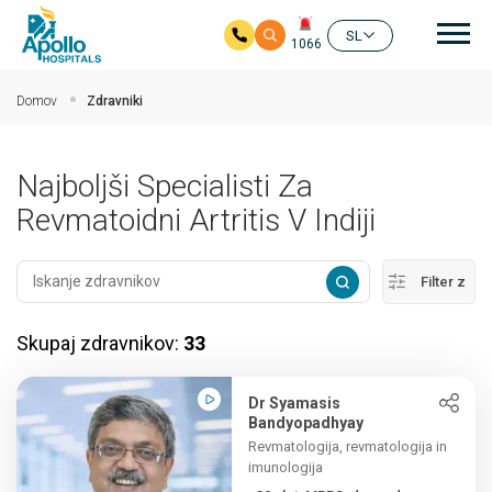
Gla
SL
1066
Preskoči na glavno vsebino
Domov
Zdravniki
Najboljši Specialisti Za
Revmatoidni Artritis V Indiji
Filter z
Skupaj zdravnikov:
33
Dr Syamasis
Bandyopadhyay
Revmatologija, revmatologija in
imunologija