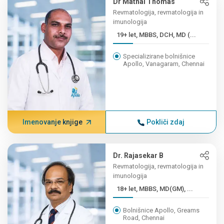
Dr Mathai Thomas
Revmatologija, revmatologija in
imunologija
19+ let, MBBS, DCH, MD (...
Specializirane bolnišnice
Apollo, Vanagaram, Chennai
Imenovanje knjige
Pokliči zdaj
Dr. Rajasekar B
Revmatologija, revmatologija in
imunologija
18+ let, MBBS, MD(GM), ...
Bolnišnice Apollo, Greams
Road, Chennai