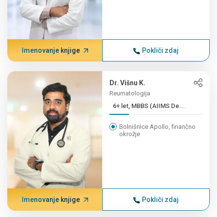
Imenovanje knjige
Pokliči zdaj
Dr. Višnu K.
Reumatologija
6+ let, MBBS (AIIMS De...
Bolnišnice Apollo, finančno
okrožje
Imenovanje knjige
Pokliči zdaj