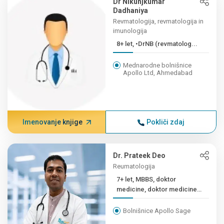
Dr Nikunjkumar
Dadhaniya
Revmatologija, revmatologija in
imunologija
8+ let, •DrNB (revmatolog...
Mednarodne bolnišnice
Apollo Ltd, Ahmedabad
Imenovanje knjige
Pokliči zdaj
Dr. Prateek Deo
Reumatologija
7+ let, MBBS, doktor
medicine, doktor medicine
R...
Bolnišnice Apollo Sage