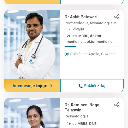
Dr Ankit Patawari
Revmatologija, revmatologija in
imunologija
2+ leti, MBBS, doktor
medicine, doktor medicine
Bolnišnice Apollo, Guwahati
Imenovanje knjige
Pokliči zdaj
Dr. Ramineni Naga
Tejaswini
Reumatologija
1+ let, MBBS, DNB