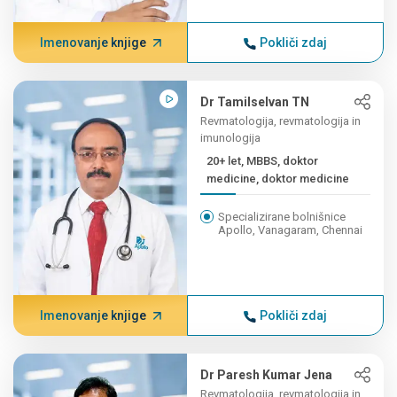
Imenovanje knjige
Pokliči zdaj
Dr Tamilselvan TN
Revmatologija, revmatologija in
imunologija
20+ let, MBBS, doktor
medicine, doktor medicine
Specializirane bolnišnice
Apollo, Vanagaram, Chennai
Imenovanje knjige
Pokliči zdaj
Dr Paresh Kumar Jena
Revmatologija, revmatologija in