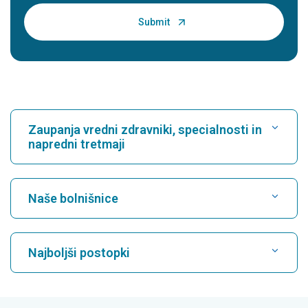
Zaupanja vredni zdravniki, specialnosti in
napredni tretmaji
Poišči bolnišnico
Naše bolnišnice
Poiščite kardiologa
Najboljša bolnišnica v Karukuttyju, Cochin
Najboljši postopki
Najboljša bolnišnica na Greams Road v Chennaiju
Poiščite nevrologa
CABG
Najboljša bolnišnica v Kuvempunagarju, Mysore