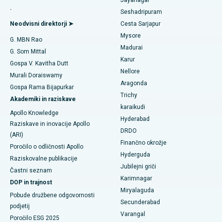
Jayanagar
Zamenjava obrnjenih ramen
.
Najboljša bolnišnica v Aragondi, Andhra Pradesh
Seshadripuram
Poiščite splošnega zdravnika
Endometrijska ablacija
Neodvisni direktorji ➤
Cesta Sarjapur
Najboljša bolnišnica na cesti Bannerghatta v Bangaloreju
Mysore
G. MBN Rao
Embolizacija maternične arterije
Madurai
Najboljša bolnišnica v enoti 15 v Bhubaneswarju
G. Som Mittal
Poiščite psihologa
Karur
Cistektomija jajčnikov
Gospa V. Kavitha Dutt
Najboljša bolnišnica na cesti Seepat v Bilaspurju
Nellore
Murali Doraiswamy
Kirurgija raka dojk
Aragonda
Gospa Rama Bijapurkar
Najboljša bolnišnica v Ellisbridgeu v Ahmedabadu
Poiščite splošnega kirurga
Trichy
Akademiki in raziskave
Brahiterapija
karaikudi
Najboljša bolnišnica v New Delhiju
Apollo Knowledge
Hyderabad
Kolonoskopija
Raziskave in inovacije Apollo
Najboljša bolnišnica v DRDO, Hyderabad
DRDO
(ARI)
Polipektomija
Finančno okrožje
Poročilo o odličnosti Apollo
Najboljša bolnišnica na cesti GS v Guwahatiju
Hyderguda
Raziskovalne publikacije
Deep Brain Stimulation
Jubilejni griči
Najboljša bolnišnica v Hydergudi, Hyderabad
Častni seznam
Karimnagar
Peritonealna dializa
DOP in trajnost
Najboljša bolnišnica v Vijay Nagarju v Indoreju
Miryalaguda
Pobude družbene odgovornosti
Biopsija ledvic
Secunderabad
podjetij
Najboljša bolnišnica na glavni cesti Suryaraopeta v Kakinadi
Varangal
Poročilo ESG 2025
Paratiroidektomija