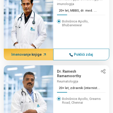
imunologija
20+ let, MBBS, dr. med. ...
Bolnišnice Apollo,
Bhubaneswar
Imenovanje knjige
Pokliči zdaj
Dr. Ramesh
Ramamoorthy
Reumatologija
20+ let, zdravnik (internist...
Bolnišnice Apollo, Greams
Road, Chennai