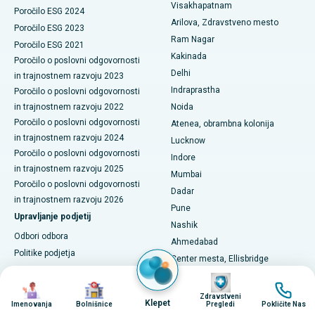
Visakhapatnam
Najboljša bolnišnica na Canal Circular Road v Kolkati
Poročilo ESG 2024
Arilova, Zdravstveno mesto
Citoreduktivna kirurgija
Poročilo ESG 2023
Najboljša bolnišnica v poslovnem središču Belapurja v Navi
Ram Nagar
Poročilo ESG 2021
Mumbaiju
Keramična totalna zamenjava kolena
Kakinada
Poročilo o poslovni odgovornosti
Delhi
in trajnostnem razvoju 2023
Najboljša bolnišnica v Panchavatiju, Nashik
ERCP
Indraprastha
Poročilo o poslovni odgovornosti
Najboljša bolnišnica v Secunderabadu, Hyderabad
in trajnostnem razvoju 2022
Noida
Poročilo o poslovni odgovornosti
Atenea, obrambna kolonija
Najboljša bolnišnica v mestu Seshadripuram, Bangalore
in trajnostnem razvoju 2024
Lucknow
Poročilo o poslovni odgovornosti
Indore
Najboljša bolnišnica na glavni cesti Waltair v Visakhapatnamu
in trajnostnem razvoju 2025
Mumbai
Poročilo o poslovni odgovornosti
Najboljša bolnišnica na cesti Subhash Nagar, Karimnagar
Dadar
in trajnostnem razvoju 2026
Pune
Upravljanje podjetij
Najboljša bolnišnica v Managariju, Karaikudi
Nashik
Odbori odbora
Ahmedabad
Najboljša bolnišnica v Arepallyju, Warangal
Politike podjetja
Center mesta, Ellisbridge
Letne skupščine
Najboljša bolnišnica v koloniji Arera v Bhopalu
Gandhinagar
Image
Image
Image
Image
Korporacijske akcije
Kolkata
Zdravstveni
Najboljša bolnišnica v mestu Jayanagar, Bangalore
Klepet
Glasovnica po pošti
Imenovanja
Bolnišnice
Pregledi
Pokličite Nas
Elektromagnetni obvod