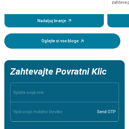
zahteva p
lahko pov
Preden pa
pojavijo 
Nadaljuj branje
infarkta
pomaga, da
oseba, za
Oglejte si vse bloge
Zahtevajte Povratni Klic