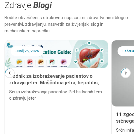
Zdravje
Blogi
Bodite obveščeni s strokovno napisanimi zdravstvenimi blogi o
preventivi, zdravljenju, nasvetih za življenjski slog in
medicinskem napredku.
Junij 25, 2026
Februa
Vodnik za izobraževanje pacientov o
zdravju jeter: Maščobna jetra, hepatitis,
ciroza, presaditev jeter in rak jeter
Serija izobraževanja pacientov: Pet bistvenih tem
o zdravju jeter
11 zgod
srčnega 
resno
Srčni infa