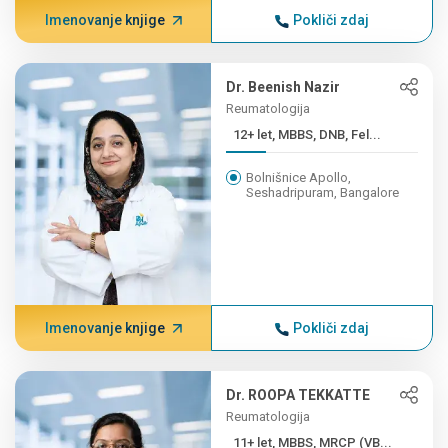
Imenovanje knjige
Pokliči zdaj
Dr. Beenish Nazir
Reumatologija
12+ let, MBBS, DNB, Fel...
Bolnišnice Apollo,
Seshadripuram, Bangalore
Imenovanje knjige
Pokliči zdaj
Dr. ROOPA TEKKATTE
Reumatologija
11+ let, MBBS, MRCP (VB...