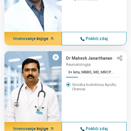
Imenovanje knjige
Pokliči zdaj
Dr Mahesh Janarthanan
Reumatologija
3+ leta, MBBS, MD, MRCP...
Otroška bolnišnica Apollo,
Chennai
Imenovanje knjige
Pokliči zdaj