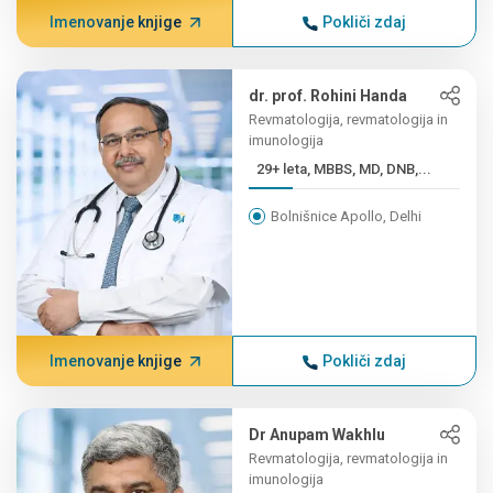
Imenovanje knjige
Pokliči zdaj
dr. prof. Rohini Handa
Revmatologija, revmatologija in
imunologija
29+ leta, MBBS, MD, DNB,...
Bolnišnice Apollo, Delhi
Imenovanje knjige
Pokliči zdaj
Dr Anupam Wakhlu
Revmatologija, revmatologija in
imunologija