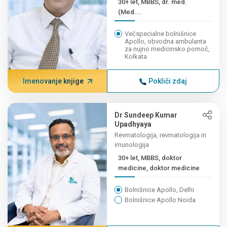
30+ let, MBBS, dr. med.
(Med....
Večspecialne bolnišnice
Apollo, obvodna ambulanta
za nujno medicinsko pomoč,
Kolkata
Imenovanje knjige
Pokliči zdaj
Dr Sundeep Kumar
Upadhyaya
Revmatologija, revmatologija in
imunologija
30+ let, MBBS, doktor
medicine, doktor medicine
Bolnišnice Apollo, Delhi
Bolnišnice Apollo Noida