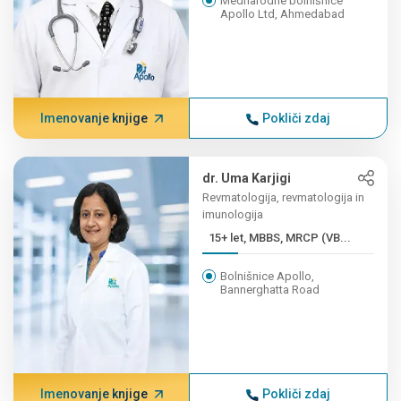
Mednarodne bolnišnice
Apollo Ltd, Ahmedabad
Imenovanje knjige
Pokliči zdaj
dr. Uma Karjigi
Revmatologija, revmatologija in
imunologija
15+ let, MBBS, MRCP (VB...
Bolnišnice Apollo,
Bannerghatta Road
Imenovanje knjige
Pokliči zdaj