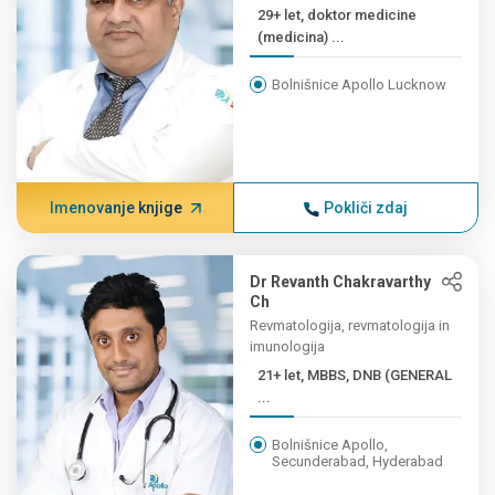
29+ let, doktor medicine
(medicina) ...
Bolnišnice Apollo Lucknow
Imenovanje knjige
Pokliči zdaj
Dr Revanth Chakravarthy
Ch
Revmatologija, revmatologija in
imunologija
21+ let, MBBS, DNB (GENERAL
...
Bolnišnice Apollo,
Secunderabad, Hyderabad