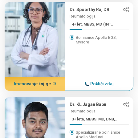
Dr. Spoorthy Raj DR
Reumatologija
4+ let, MBBS, MD (INT...
Bolnišnice Apollo BGS,
Mysore
Imenovanje knjige
Pokliči zdaj
Dr. KL Jagan Babu
Reumatologija
3+ leta, MBBS, MD, DNB,...
Specializirane bolnišnice
Apollo Madurai