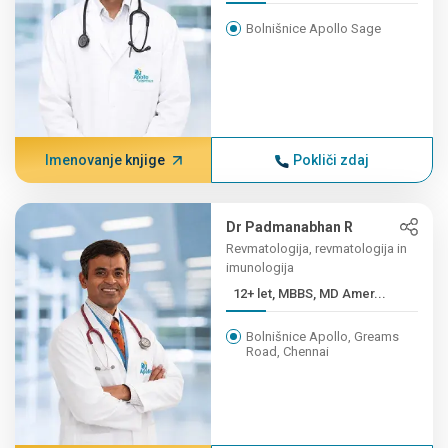
Bolnišnice Apollo Sage
Imenovanje knjige
Pokliči zdaj
Dr Padmanabhan R
Revmatologija, revmatologija in
imunologija
12+ let, MBBS, MD Amer...
Bolnišnice Apollo, Greams
Road, Chennai