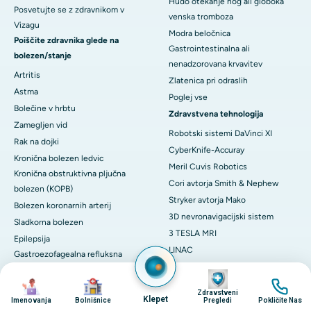
Hudo otekanje nog ali globoka
Posvetujte se z zdravnikom v
venska tromboza
Vizagu
Modra beločnica
Poiščite zdravnika glede na
Gastrointestinalna ali
bolezen/stanje
nenadzorovana krvavitev
Artritis
Zlatenica pri odraslih
Astma
Poglej vse
Bolečine v hrbtu
Zdravstvena tehnologija
Zamegljen vid
Robotski sistemi DaVinci XI
Rak na dojki
CyberKnife-Accuray
Kronična bolezen ledvic
Meril Cuvis Robotics
Kronična obstruktivna pljučna
Cori avtorja Smith & Nephew
bolezen (KOPB)
Stryker avtorja Mako
Bolezen koronarnih arterij
3D nevronavigacijski sistem
Sladkorna bolezen
3 TESLA MRI
Epilepsija
LINAC
Gastroezofagealna refluksna
ECMO
bolezen (GERD)
Image
Image
Image
Image
Sistem MOSES 2.0
Odpoved srca
Zdravstveni
Klepet
Terapija z vodno paro Rezum
Imenovanja
Bolnišnice
Pregledi
Pokličite Nas
hernija diska