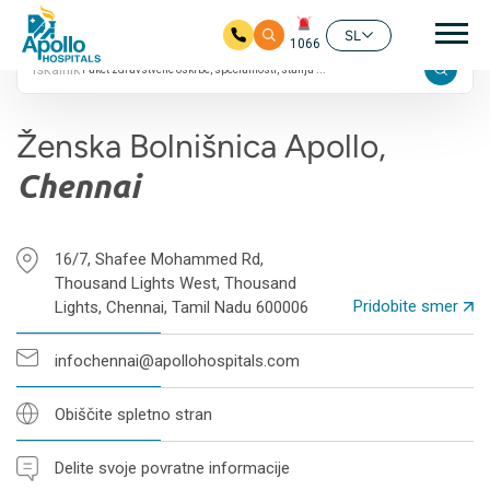
24/7
Gla
4.8 ocen na Googlu
SL
1066
Iskalnik
Preskoči na glavno vsebino
Ženska Bolnišnica Apollo,
Chennai
16/7, Shafee Mohammed Rd,
Thousand Lights West, Thousand
Pridobite smer
Lights, Chennai, Tamil Nadu 600006
infochennai@apollohospitals.com
Obiščite spletno stran
Delite svoje povratne informacije