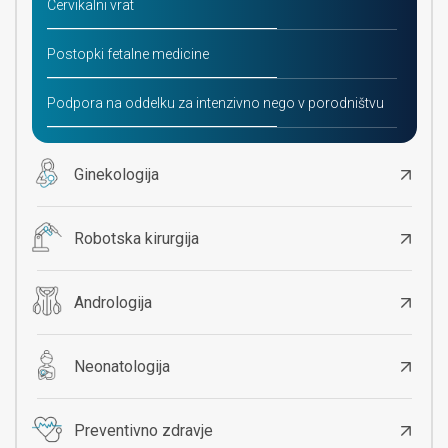
Cervikalni vrat
Postopki fetalne medicine
Podpora na oddelku za intenzivno nego v porodništvu
Ginekologija
Robotska kirurgija
Andrologija
Neonatologija
Preventivno zdravje