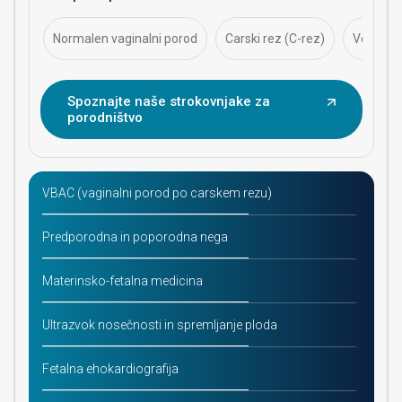
specialistov za materino-fetalno medicino zagotavlja
celovito oskrbo matere in otroka z naprednim
spremljanjem ploda, podporo v porodni sobi in
Normalen vaginalni porod
Carski rez (C-rez)
Vodenje 
multidisciplinarnim strokovnim znanjem, da se
zagotovijo najvarnejši izidi za mater in otroka.
Spoznajte naše strokovnjake za
porodništvo
VBAC (vaginalni porod po carskem rezu)
Predporodna in poporodna nega
Materinsko-fetalna medicina
Ultrazvok nosečnosti in spremljanje ploda
Fetalna ehokardiografija