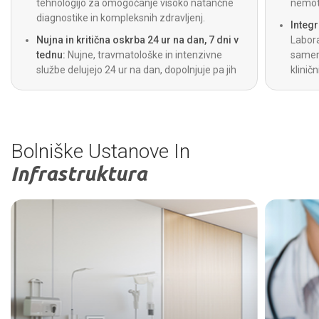
tehnologijo za omogočanje visoko natančne
nemot
diagnostike in kompleksnih zdravljenj.
Integr
Nujna in kritična oskrba 24 ur na dan, 7 dni v
Labora
tednu:
Nujne, travmatološke in intenzivne
samem 
službe delujejo 24 ur na dan, dopolnjuje pa jih
klinič
tudi 24-urna reševalna služba za nujno
diagno
oskrbo.
Bolniške Ustanove In
Infrastruktura