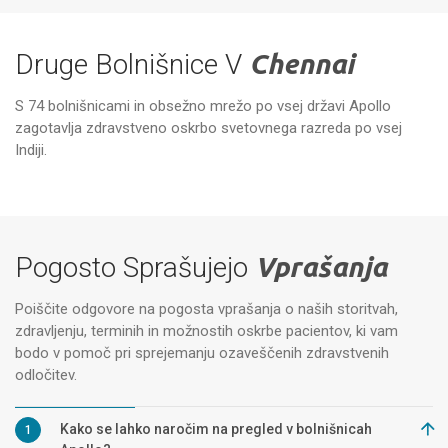
Druge Bolnišnice V
Chennai
S 74 bolnišnicami in obsežno mrežo po vsej državi Apollo
zagotavlja zdravstveno oskrbo svetovnega razreda po vsej
Specializirane bolnišnice Apollo,
Vanagaram, Chennai
Ap
Indiji.
Pogosto Sprašujejo
Vprašanja
Poiščite odgovore na pogosta vprašanja o naših storitvah,
zdravljenju, terminih in možnostih oskrbe pacientov, ki vam
bodo v pomoč pri sprejemanju ozaveščenih zdravstvenih
odločitev.
Kako se lahko naročim na pregled v bolnišnicah
1