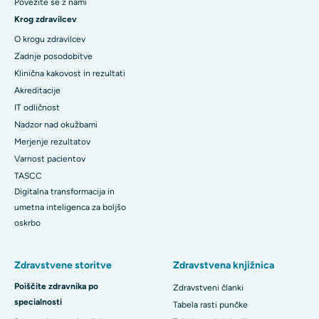
Povežite se z nami
Krog zdravilcev
O krogu zdravilcev
Zadnje posodobitve
Klinična kakovost in rezultati
Akreditacije
IT odličnost
Nadzor nad okužbami
Merjenje rezultatov
Varnost pacientov
TASCC
Digitalna transformacija in
umetna inteligenca za boljšo
oskrbo
Zdravstvene storitve
Zdravstvena knjižnica
Poiščite zdravnika po
Zdravstveni članki
specialnosti
Tabela rasti punčke