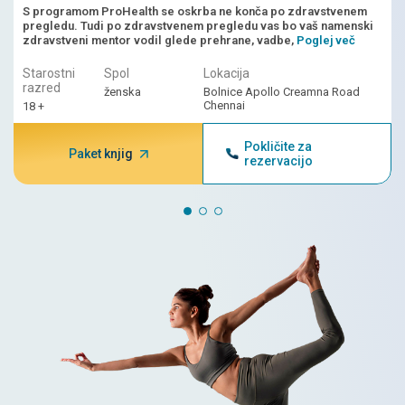
umetna inteligenca, in zdravnikovo razlago.
S programom ProHealth se oskrba ne konča po zdravstvenem
pregledu. Tudi po zdravstvenem pregledu vas bo vaš namenski
zdravstveni mentor vodil glede prehrane, vadbe,
Poglej več
Starostni
Spol
Lokacija
razred
ženska
Bolnice Apollo Creamna Road
Chennai
18 +
Pokličite za
Paket knjig
rezervacijo