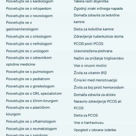
Posvetujte se s kardiologom
Tabela rasti dojenčka
Posvetujte se z ortopedom
Zgodnji znaki srčnega napada
Domača zdravila za ledvične
Posvetujte se z nevrologom
kamne
Posvetujte se z
gastroenterologom
Dieta za ledvične kamne
Posvetujte se z onkologom
Zdravljenje tuberkuloze doma
Posvetujte se z nefrologom
PCOD proti PCOS
Posvetujte se z urologom
Uravnotežena prehrana
Posvetujte se z zdravnikom
Načini za znižanje trigliceridov
splošne medicine
Vse o virusni mrzlici
Posvetujte se s pulmologom
Živila za vitamin B12
Posvetujte se s pediatrom
Črna kri med menstruacijo
Posvetujte se z ginekologom
Živila za boj proti hemoroidom
Posvetujte se z ORL specialistom
Domača zdravila za drisko
Posvetujte se z žilnim kirurgom
Naravno zdravljenje PCOS ali
Posvetujte se s plastičnim
PCOS
kirurgom
Dieta za PCOS
Posvetujte se z oftalmologom
Vse o hantavirusu
Posvetujte se z revmatologom
Vpogled v izbrane izdelke
Posvetujte se s splošnim