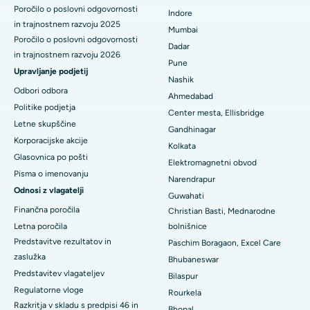
Poročilo o poslovni odgovornosti
Indore
Najboljša bolnišnica na glavni cesti Waltair v Visakhapatnamu
in trajnostnem razvoju 2025
Mumbai
Poročilo o poslovni odgovornosti
Najboljša bolnišnica na cesti Subhash Nagar, Karimnagar
Dadar
in trajnostnem razvoju 2026
Pune
Najboljša bolnišnica v Managariju, Karaikudi
Upravljanje podjetij
Nashik
Odbori odbora
Ahmedabad
Najboljša bolnišnica v Arepallyju, Warangal
Politike podjetja
Center mesta, Ellisbridge
Letne skupščine
Najboljša bolnišnica v koloniji Arera v Bhopalu
Gandhinagar
Korporacijske akcije
Kolkata
Najboljša bolnišnica v mestu Jayanagar, Bangalore
Glasovnica po pošti
Elektromagnetni obvod
Pisma o imenovanju
Narendrapur
Najboljša bolnišnica v KK Nagarju v Maduraiu
Odnosi z vlagatelji
Guwahati
Najboljša bolnišnica v Ramji Nagarju, Nellore
Finančna poročila
Christian Basti, Mednarodne
Letna poročila
bolnišnice
Najboljša bolnišnica v sektorju-19, Rourkela
Predstavitve rezultatov in
Paschim Boragaon, Excel Care
zaslužka
Bhubaneswar
Najboljša bolnišnica v Swargateu v Puneju
Predstavitev vlagateljev
Bilaspur
Regulatorne vloge
Najboljša onkološka bolnišnica za ženske v južnem Delhiju
Rourkela
Razkritja v skladu s predpisi 46 in
Bhopal