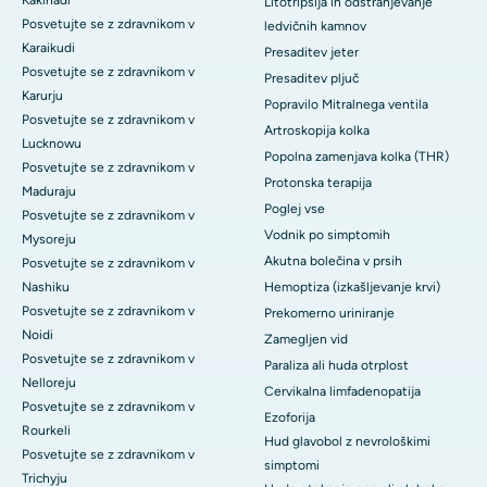
Kakinadi
Litotripsija in odstranjevanje
Posvetujte se z zdravnikom v
ledvičnih kamnov
Karaikudi
Presaditev jeter
Posvetujte se z zdravnikom v
Presaditev pljuč
Karurju
Popravilo Mitralnega ventila
Posvetujte se z zdravnikom v
Artroskopija kolka
Lucknowu
Popolna zamenjava kolka (THR)
Posvetujte se z zdravnikom v
Protonska terapija
Maduraju
Poglej vse
Posvetujte se z zdravnikom v
Vodnik po simptomih
Mysoreju
Akutna bolečina v prsih
Posvetujte se z zdravnikom v
Nashiku
Hemoptiza (izkašljevanje krvi)
Posvetujte se z zdravnikom v
Prekomerno uriniranje
Noidi
Zamegljen vid
Posvetujte se z zdravnikom v
Paraliza ali huda otrplost
Nelloreju
Cervikalna limfadenopatija
Posvetujte se z zdravnikom v
Ezoforija
Rourkeli
Hud glavobol z nevrološkimi
Posvetujte se z zdravnikom v
simptomi
Trichyju