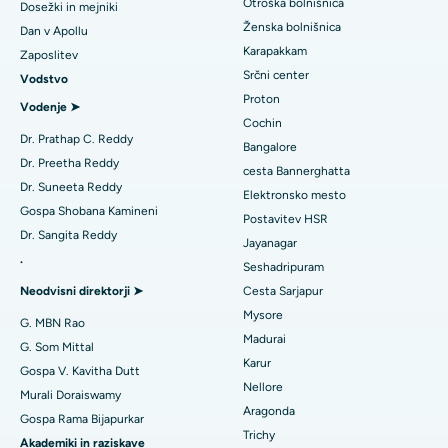
Koronarni angiogram
Otroška bolnišnica
Dosežki in mejniki
Najboljša bolnišnica na cesti Kovai, Karur
Ženska bolnišnica
Dan v Apollu
Zamenjava aortalnega ventila transkatetra
Karapakkam
Poiščite urologa
Zaposlitev
Najboljša bolnišnica v Karapakkamu v Chennaiju
Srčni center
Vodstvo
Popravilo ventila MitraClip
Proton
Najboljša bolnišnica v Arilovi, Vizag
Vodenje ➤
Minimalno invazivna srčna kirurgija
Cochin
Poiščite diabetologa
Dr. Prathap C. Reddy
Najboljša bolnišnica na cesti Kanpur v Lucknowu
Bangalore
Ablacija katetra
Dr. Preetha Reddy
cesta Bannerghatta
Najboljša bolnišnica v sektorju 26 v Noidi
Dr. Suneeta Reddy
Elektronsko mesto
Poiščite ginekologa
Rekonstrukcijska kirurgija ACL
Gospa Shobana Kamineni
Postavitev HSR
Najboljša bolnišnica v Gandhinagarju v Ahmedabadu
Dr. Sangita Reddy
Zamenjava obrnjenih ramen
Jayanagar
.
Najboljša bolnišnica v Aragondi, Andhra Pradesh
Seshadripuram
Poiščite splošnega zdravnika
Endometrijska ablacija
Neodvisni direktorji ➤
Cesta Sarjapur
Najboljša bolnišnica na cesti Bannerghatta v Bangaloreju
Mysore
Embolizacija maternične arterije
G. MBN Rao
Madurai
Najboljša bolnišnica v enoti 15 v Bhubaneswarju
G. Som Mittal
Poiščite psihologa
Cistektomija jajčnikov
Karur
Gospa V. Kavitha Dutt
Najboljša bolnišnica na cesti Seepat v Bilaspurju
Nellore
Murali Doraiswamy
Kirurgija raka dojk
Aragonda
Gospa Rama Bijapurkar
Najboljša bolnišnica v Ellisbridgeu v Ahmedabadu
Poiščite splošnega kirurga
Trichy
Brahiterapija
Akademiki in raziskave