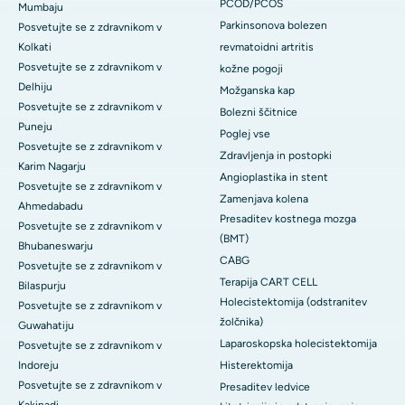
PCOD/PCOS
Mumbaju
Parkinsonova bolezen
Posvetujte se z zdravnikom v
Kolkati
revmatoidni artritis
Posvetujte se z zdravnikom v
kožne pogoji
Delhiju
Možganska kap
Posvetujte se z zdravnikom v
Bolezni ščitnice
Puneju
Poglej vse
Posvetujte se z zdravnikom v
Zdravljenja in postopki
Karim Nagarju
Angioplastika in stent
Posvetujte se z zdravnikom v
Zamenjava kolena
Ahmedabadu
Presaditev kostnega mozga
Posvetujte se z zdravnikom v
(BMT)
Bhubaneswarju
CABG
Posvetujte se z zdravnikom v
Terapija CART CELL
Bilaspurju
Holecistektomija (odstranitev
Posvetujte se z zdravnikom v
žolčnika)
Guwahatiju
Laparoskopska holecistektomija
Posvetujte se z zdravnikom v
Indoreju
Histerektomija
Posvetujte se z zdravnikom v
Presaditev ledvice