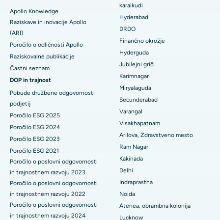
karaikudi
Najboljša bolnišnica v New Delhiju
Apollo Knowledge
Kolonoskopija
Hyderabad
Raziskave in inovacije Apollo
Najboljša bolnišnica v DRDO, Hyderabad
DRDO
(ARI)
Polipektomija
Finančno okrožje
Poročilo o odličnosti Apollo
Najboljša bolnišnica na cesti GS v Guwahatiju
Hyderguda
Deep Brain Stimulation
Raziskovalne publikacije
Jubilejni griči
Najboljša bolnišnica v Hydergudi, Hyderabad
Častni seznam
Peritonealna dializa
Karimnagar
DOP in trajnost
Najboljša bolnišnica v Vijay Nagarju v Indoreju
Miryalaguda
Pobude družbene odgovornosti
Biopsija ledvic
Secunderabad
podjetij
Najboljša bolnišnica na glavni cesti Suryaraopeta v Kakinadi
Varangal
Paratiroidektomija
Poročilo ESG 2025
Visakhapatnam
Najboljša bolnišnica na Canal Circular Road v Kolkati
Poročilo ESG 2024
Citoreduktivna kirurgija
Arilova, Zdravstveno mesto
Poročilo ESG 2023
Najboljša bolnišnica v poslovnem središču Belapurja v Navi
Ram Nagar
Poročilo ESG 2021
Mumbaiju
Keramična totalna zamenjava kolena
Kakinada
Poročilo o poslovni odgovornosti
Delhi
Najboljša bolnišnica v Panchavatiju, Nashik
in trajnostnem razvoju 2023
ERCP
Indraprastha
Poročilo o poslovni odgovornosti
Najboljša bolnišnica v Secunderabadu, Hyderabad
in trajnostnem razvoju 2022
Noida
Poročilo o poslovni odgovornosti
Atenea, obrambna kolonija
Najboljša bolnišnica v mestu Seshadripuram, Bangalore
in trajnostnem razvoju 2024
Lucknow