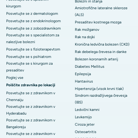
Bolezni in stanja
kirurgom
Amiotrofične lateralne skleroze
Posvetujte se z dermatologom
(ALS)
Posvetujte se z endokrinologom
Presaditev kostnega mozga
Posvetujte se z zobozdravnikom
Rak možganov
Posvetujte se s specialistom za
Rak na dojki
nalezljive bolezni
Kronična ledvična bolezen (CKD)
Posvetujte se s fizioterapevtom
Rak debelega črevesa in danke
Posvetujte se s psihiatrom
Bolezen koronarnih arterij
Posvetujte se s kirurgom za
Diabetes Mellitus
presaditev
Epilepsija
Poglej vse
Hantavirus
Poiščite zdravnika po lokaciji
Hipertenzija (visok krvni tlak)
Posvetujte se z zdravnikom v
Sindrom razdražljivega črevesja
Chennaiju
(IBS)
Posvetujte se z zdravnikom v
Ledvični kamni
Hyderabadu
Levkemijo
Posvetujte se z zdravnikom v
Ciroza jeter
Bangaloreju
Osteoartritis
Posvetujte se z zdravnikom v