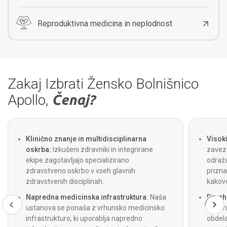
Reproduktivna medicina in neplodnost
Zakaj Izbrati Žensko Bolnišnico
Apollo,
Čenaj?
Klinično znanje in multidisciplinarna
Visoki
oskrba:
Izkušeni zdravniki in integrirane
zavez
ekipe zagotavljajo specializirano
odraž
zdravstveno oskrbo v vseh glavnih
prizna
zdravstvenih disciplinah.
kakovo
Napredna medicinska infrastruktura:
Naša
Brezh
ustanova se ponaša z vrhunsko medicinsko
admini
infrastrukturo, ki uporablja napredno
obdela