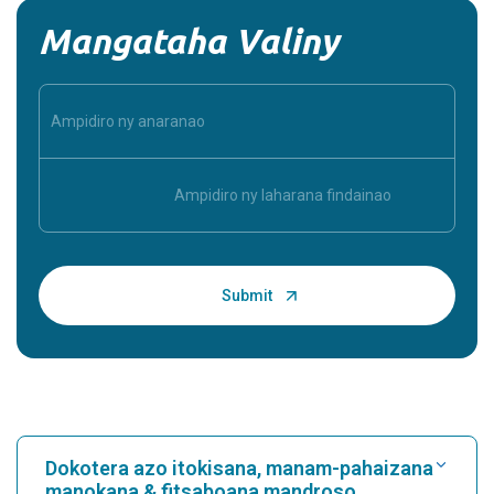
Mangataha Valiny
Dokotera azo itokisana, manam-pahaizana
manokana & fitsaboana mandroso