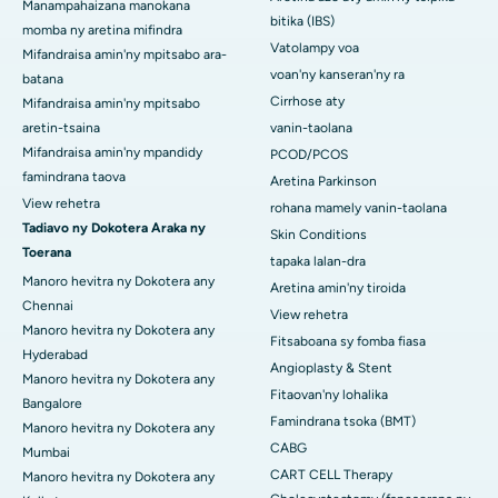
Manampahaizana manokana
bitika (IBS)
momba ny aretina mifindra
Vatolampy voa
Mifandraisa amin'ny mpitsabo ara-
voan'ny kanseran'ny ra
batana
Cirrhose aty
Mifandraisa amin'ny mpitsabo
aretin-tsaina
vanin-taolana
Mifandraisa amin'ny mpandidy
PCOD/PCOS
famindrana taova
Aretina Parkinson
View rehetra
rohana mamely vanin-taolana
Tadiavo ny Dokotera Araka ny
Skin Conditions
Toerana
tapaka lalan-dra
Manoro hevitra ny Dokotera any
Aretina amin'ny tiroida
Chennai
View rehetra
Manoro hevitra ny Dokotera any
Fitsaboana sy fomba fiasa
Hyderabad
Angioplasty & Stent
Manoro hevitra ny Dokotera any
Fitaovan'ny lohalika
Bangalore
Famindrana tsoka (BMT)
Manoro hevitra ny Dokotera any
CABG
Mumbai
CART CELL Therapy
Manoro hevitra ny Dokotera any