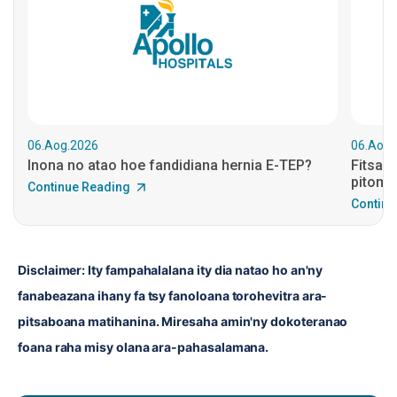
06.Aog.2026
06.Aog.
Inona no atao hoe fandidiana hernia E-TEP?
Fitsab
pitomb
Continue Reading
Continu
Disclaimer: Ity fampahalalana ity dia natao ho an'ny 
fanabeazana ihany fa tsy fanoloana torohevitra ara-
pitsaboana matihanina. Miresaha amin'ny dokoteranao 
foana raha misy olana ara-pahasalamana.