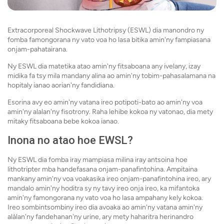
Extracorporeal Shockwave Lithotripsy (ESWL) dia manondro ny
fomba famongorana ny vato voa ho lasa bitika amin'ny fampiasana
onjam-pahatairana.
Ny ESWL dia matetika atao amin'ny fitsaboana any ivelany, izay
midika fa tsy mila mandany alina ao amin'ny tobim-pahasalamana na
hopitaly ianao aorian'ny fandidiana.
Esorina avy eo amin'ny vatana ireo potipoti-bato ao amin'ny voa
amin'ny alalan'ny fisotrony. Raha lehibe kokoa ny vatonao, dia mety
mitaky fitsaboana bebe kokoa ianao.
Inona no atao hoe EWSL?
Ny ESWL dia fomba iray mampiasa milina iray antsoina hoe
lithotripter mba handefasana onjam-panafintohina. Ampitaina
mankany amin'ny voa voakasika ireo onjam-panafintohina ireo, ary
mandalo amin'ny hoditra sy ny tavy ireo onja ireo, ka mifantoka
amin'ny famongorana ny vato voa ho lasa ampahany kely kokoa.
Ireo sombintsombiny ireo dia avoaka ao amin'ny vatana amin'ny
alàlan'ny fandehanan'ny urine, ary mety haharitra herinandro