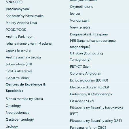
bitika (IBS)
Oxymetholone
Vatolampy voa
levitra
Kanseran'ny havokavoka
Vonoprazan
Marary Andoha Lava
View rehetra
PCOD/PCOS
Diagnostika & Fitsapana
Aretina Parkinson
MRI (fanamafisana resonance
rohana mamely vanin-taolana
magnétique)
tapaka lalan-dra
CT Scan (Computing
Aretina amin'ny tiroida
Tomography)
tuberculose (TB)
PET-CT Scan
Colitis ulcerative
Coronary Angiogram
Hepatite Virus
Echocardiogram (ECHO)
Centres de Excellence &
Electrocardiogram (ECG)
Specialties
Endoscopy & Colonoscopy
Siansa momba ny kardia
Fitsapana SGPT
Oncology
Fitsapana ny fiasan'ny havokavoka
Neurosciences
(PFT)
Gastroenterology
Fitsapana ny fiasan'ny atiny (LFT)
Urology
Fanisana ra feno (CBC)