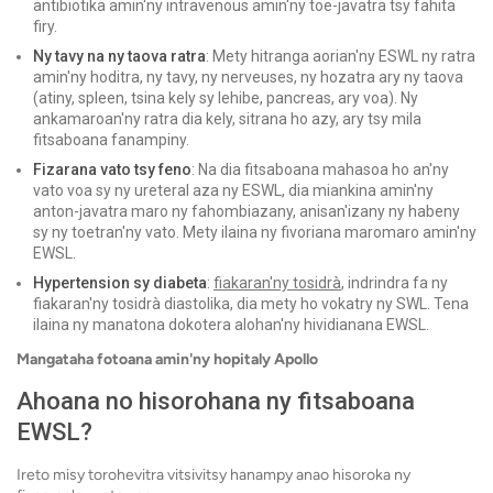
antibiotika amin'ny intravenous amin'ny toe-javatra tsy fahita
firy.
Ny tavy na ny taova ratra
: Mety hitranga aorian'ny ESWL ny ratra
amin'ny hoditra, ny tavy, ny nerveuses, ny hozatra ary ny taova
(atiny, spleen, tsina kely sy lehibe, pancreas, ary voa). Ny
ankamaroan'ny ratra dia kely, sitrana ho azy, ary tsy mila
fitsaboana fanampiny.
Fizarana vato tsy feno
: Na dia fitsaboana mahasoa ho an'ny
vato voa sy ny ureteral aza ny ESWL, dia miankina amin'ny
anton-javatra maro ny fahombiazany, anisan'izany ny habeny
sy ny toetran'ny vato. Mety ilaina ny fivoriana maromaro amin'ny
EWSL.
Hypertension sy diabeta
:
fiakaran'ny tosidrà
, indrindra fa ny
fiakaran'ny tosidrà diastolika, dia mety ho vokatry ny SWL. Tena
ilaina ny manatona dokotera alohan'ny hividianana EWSL.
Mangataha fotoana amin'ny hopitaly Apollo
Ahoana no hisorohana ny fitsaboana
EWSL?
Ireto misy torohevitra vitsivitsy hanampy anao hisoroka ny