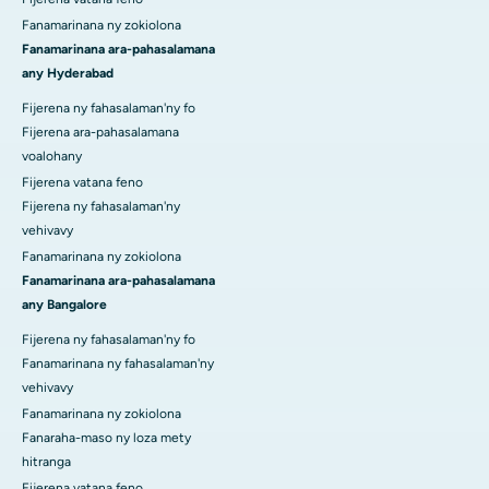
Fanamarinana ny zokiolona
Fanamarinana ara-pahasalamana
any Hyderabad
Fijerena ny fahasalaman'ny fo
Fijerena ara-pahasalamana
voalohany
Fijerena vatana feno
Fijerena ny fahasalaman'ny
vehivavy
Fanamarinana ny zokiolona
Fanamarinana ara-pahasalamana
any Bangalore
Fijerena ny fahasalaman'ny fo
Fanamarinana ny fahasalaman'ny
vehivavy
Fanamarinana ny zokiolona
Fanaraha-maso ny loza mety
hitranga
Fijerena vatana feno