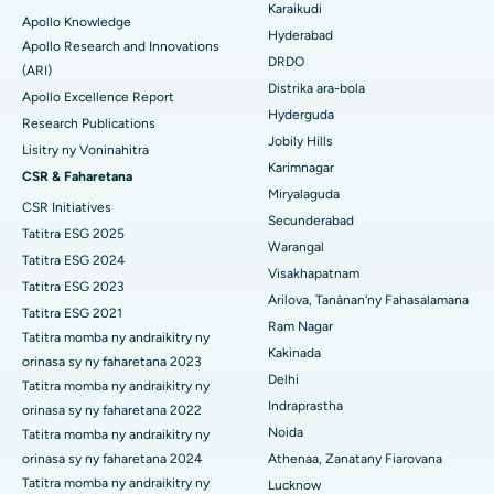
Mitadiava mpandidy ankapobeny
Karaikudi
Hopitaly tsara indrindra ao amin'ny Seepat Road, Bilaspur
Apollo Knowledge
Colonoscopy
Hyderabad
Apollo Research and Innovations
DRDO
Hopitaly tsara indrindra ao Ellisbridge, Ahmedabad
(ARI)
Polypectomy
Distrika ara-bola
Apollo Excellence Report
Hopitaly tsara indrindra ao New Delhi
Hyderguda
Fampiroboroboana ny ati-doha
Research Publications
Jobily Hills
Lisitry ny Voninahitra
Hopitaly tsara indrindra ao amin'ny DRDO, Hyderabad
Dialyse peritoneal
Karimnagar
CSR & Faharetana
Miryalaguda
Hopitaly tsara indrindra ao amin'ny GS Road, Guwahati
CSR Initiatives
Biopsy voa
Secunderabad
Tatitra ESG 2025
Hopitaly tsara indrindra ao Hyderguda, Hyderabad
Warangal
Parathyroidectomy
Tatitra ESG 2024
Visakhapatnam
Hopitaly tsara indrindra ao Vijay Nagar, Indore
Tatitra ESG 2023
Cytoreductive fandidiana
Arilova, Tanànan'ny Fahasalamana
Tatitra ESG 2021
Ram Nagar
Hopitaly tsara indrindra ao amin'ny Suryaraopeta Main Road,
Tatitra momba ny andraikitry ny
Fanoloana lohalika manontolo seramika
Kakinada
Kakinada
orinasa sy ny faharetana 2023
Delhi
ERCP
Tatitra momba ny andraikitry ny
Hopitaly tsara indrindra ao amin'ny Canal Circular Road, Kolkata
Indraprastha
orinasa sy ny faharetana 2022
Noida
Tatitra momba ny andraikitry ny
Hopitaly tsara indrindra ao amin'ny CBD Belapur, Navi Mumbai
orinasa sy ny faharetana 2024
Athenaa, Zanatany Fiarovana
Hopitaly tsara indrindra ao Panchavati, Nashik
Tatitra momba ny andraikitry ny
Lucknow