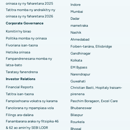
orinasa sy ny faharetana 2025
Indore
Hopitaly tsara indrindra ao Secunderabad, Hyderabad
Tatitra momba ny andraikitry ny
Mumbai
orinasa sy ny faharetana 2026
Dadar
Hopitaly tsara indrindra any Seshadripuram, Bangalore
Corporate Governance
mametraka
Komitin’ny birao
Hopitaly tsara indrindra ao Waltair Main Road, Visakhapatnam
Nashik
Politika momba ny orinasa
Ahmedabad
Hopitaly tsara indrindra ao amin'ny lalana Subhash Nagar,
Fivoriana isan-taona
Foiben-tanàna, Ellisbridge
Karimnagar
Hetsika orinasa
Gandhinagar
Fampandrenesana momba ny
Hopitaly tsara indrindra any Managari, Karaikudi
Kolkata
latsa-bato
EM Bypass
Hopitaly tsara indrindra ao Arepally, Warangal
Taratasy fanendrena
Narendrapur
Investor Relations
Guwahati
Hopitaly tsara indrindra ao amin'ny Arera Colony, Bhopal
Financial Reports
Christian Basti, Hopitaly Iraisam-
Tatitra isan-taona
pirenena
Hopitaly tsara indrindra any Jayanagar, Bangalore
Fampisehoana vokatra sy karama
Paschim Boragaon, Excel Care
Hopitaly tsara indrindra ao KK Nagar, Madurai
Fanolorana ny mpampiasa vola
Bhubaneswar
Filings ara-dalàna
Bilaspur
Hopitaly tsara indrindra any Ramji Nagar, Nellore
Fanambarana araka ny fitsipika 46
Rourkela
& 62 ao amin'ny SEBI LODR
Bhopal
Hopitaly tsara indrindra ao amin'ny Sector-19, Rourkela