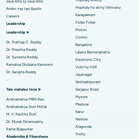
Hopitaly Ankizy
Mitadiava mpitsabo hoditra
zava-bita sy zava-bita
Hopitaly tsara indrindra ao Tondiarpet, Chennai
Hopitaly ho an'ny Vehivavy
Andro iray tao Apollo
Transcatheter Aortic Valve fanoloana
Karapakkam
Hopitaly tsara indrindra ao Kotturpuram, Chennai
Careers
Foibe Foibe
Leadership
Mitadiava mpitsabo urolojika
MitraClip Valve Repair
Hopitaly tsara indrindra ao amin'ny Kovai Road, Karur
Proton
Leadership ➤
Fandidiana cardiac invasive kely indrindra
Cochin
Hopitaly tsara indrindra ao Karapakkam, Chennai
Dr. Prathap C. Reddy
Bangalore
Mitadiava mpitsabo diabeta
Catheter Ablation
Dr. Preetha Reddy
Làlana Bannerghatta
Hopitaly tsara indrindra ao Arilova, Vizag
Dr. Suneeta Reddy
Electronic City
Fandidiana Fanarenana ACL
Ramatoa Shobana Kamineni
Hopitaly tsara indrindra ao amin'ny Lalana Kanpur, Lucknow
Vidin'ny HSR
Mitadiava Dokotera mpitsabo aretim-behivavy
Dr. Sangita Reddy
Fanoloana ny soroka
Jayanagar
Hopitaly tsara indrindra ao amin'ny Sector-26, Noida
.
Seshadripuram
Ablation Endometrial
Tale mahaleo tena ➤
Sarjapur Road
Hopitaly tsara indrindra ao Gandhinagar, Ahmedabad
Mitadiava Dokotera Jeneraly
Mysore
Embolization ny lalan-dra
Andriamatoa MBN Rao
Hopitaly tsara indrindra ao Aragonda, Andhra Pradesh
Madurai
Andriamatoa Som Mittal
Cystectomy ovarian
Karur
M. V. Kavitha Dutt
Hopitaly tsara indrindra ao amin'ny Bannerghatta Road,
Mitadiava Psikology
Nellore
Bangalore
Dr. Murali Doraiswamy
Fandidiana homamiadana amin'ny nono
Aragonda
Rama Bijapurkar
Hopitaly tsara indrindra ao amin'ny Unit-15, Bhubaneswar
Trichy
Brachytherapy
Akademika & Fikarohana