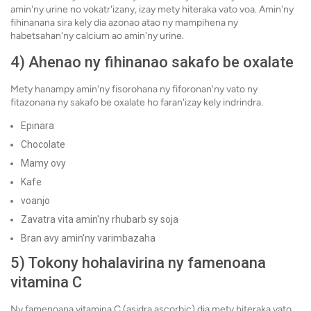
amin'ny urine no vokatr'izany, izay mety hiteraka vato voa. Amin'ny
fihinanana sira kely dia azonao atao ny mampihena ny
habetsahan'ny calcium ao amin'ny urine.
4)
Ahenao ny fihinanao sakafo be oxalate
Mety hanampy amin'ny fisorohana ny fiforonan'ny vato ny
fitazonana ny sakafo be oxalate ho faran'izay kely indrindra.
Epinara
Chocolate
Mamy ovy
Kafe
voanjo
Zavatra vita amin'ny rhubarb sy soja
Bran avy amin'ny varimbazaha
5)
Tokony hohalavirina ny famenoana
vitamina C
Ny famenoana vitamina C (asidra ascorbic) dia mety hiteraka vato