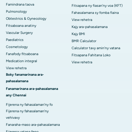
Famindrana taova
Fitsapana ny fiasan'ny voa (KFT)
Pulmonology
Fahasalamana sy fomba fiaina
Obtestrics & Gynecology
View rehetra
Fitsaboana anatiny
Kajy ara-pahasalamana
Vascular Surgery
Kajy BMI
Paediatrics
BMR Calculator
Cosmetology
Calculator tavy amin'ny vatana
Fanafody fitsaboana
Fitsapana Fahitana Loko
Medication integral
View rehetra
View rehetra
Boky fanamarinana ara-
pahasalamana
Fanamarinana ara-pahasalamana
any Chennai
Fijerena ny fahasalaman'ny fo
Fijerena ny fahasalaman'ny
vehivavy
Fanaraha-maso ara-pahasalamana
Fijerena vatana feno