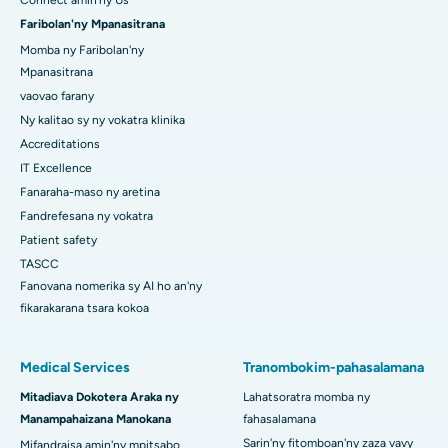
Connect amin'ny Us
Faribolan'ny Mpanasitrana
Momba ny Faribolan'ny
Mpanasitrana
vaovao farany
Ny kalitao sy ny vokatra klinika
Accreditations
IT Excellence
Fanaraha-maso ny aretina
Fandrefesana ny vokatra
Patient safety
TASCC
Fanovana nomerika sy AI ho an'ny
fikarakarana tsara kokoa
Medical Services
Tranombokim-pahasalamana
Mitadiava Dokotera Araka ny
Lahatsoratra momba ny
Manampahaizana Manokana
fahasalamana
Sarin'ny fitomboan'ny zaza vavy
Mifandraisa amin'ny mpitsabo