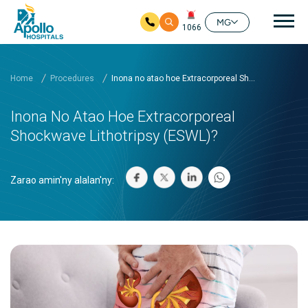
Mai
MG
1066
Ho any amin'ny fizarana lehibe votoaty
Home
Procedures
Inona no atao hoe Extracorporeal Sh...
Inona No Atao Hoe Extracorporeal
Shockwave Lithotripsy (ESWL)?
Zarao amin'ny alalan'ny: