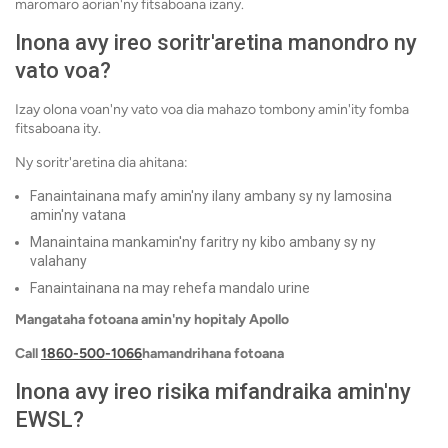
maromaro aorian'ny fitsaboana izany.
Inona avy ireo soritr'aretina manondro ny
vato voa?
Izay olona voan'ny vato voa dia mahazo tombony amin'ity fomba
fitsaboana ity.
Ny soritr'aretina dia ahitana:
Fanaintainana mafy amin'ny ilany ambany sy ny lamosina
amin'ny vatana
Manaintaina mankamin'ny faritry ny kibo ambany sy ny
valahany
Fanaintainana na may rehefa mandalo urine
Mangataha fotoana amin'ny hopitaly Apollo
Call
1860-500-1066
hamandrihana fotoana
Inona avy ireo risika mifandraika amin'ny
EWSL?