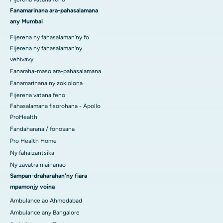
Fanamarinana ara-pahasalamana
any Mumbai
Fijerena ny fahasalaman'ny fo
Fijerena ny fahasalaman'ny
vehivavy
Fanaraha-maso ara-pahasalamana
Fanamarinana ny zokiolona
Fijerena vatana feno
Fahasalamana fisorohana - Apollo
ProHealth
Fandaharana / fonosana
Pro Health Home
Ny fahaizantsika
Ny zavatra niainanao
Sampan-draharahan'ny fiara
mpamonjy voina
Ambulance ao Ahmedabad
Ambulance any Bangalore