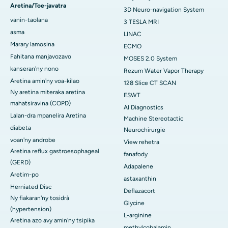
Aretina/Toe-javatra
3D Neuro-navigation System
vanin-taolana
3 TESLA MRI
asma
LINAC
Marary lamosina
ECMO
Fahitana manjavozavo
MOSES 2.0 System
kanseran'ny nono
Rezum Water Vapor Therapy
Aretina amin'ny voa-kilao
128 Slice CT SCAN
Ny aretina miteraka aretina
ESWT
mahatsiravina (COPD)
AI Diagnostics
Lalan-dra mpanelira Aretina
Machine Stereotactic
diabeta
Neurochirurgie
voan'ny androbe
View rehetra
Aretina reflux gastroesophageal
fanafody
(GERD)
Adapalene
Aretim-po
astaxanthin
Herniated Disc
Deflazacort
Ny fiakaran'ny tosidrà
Glycine
(hypertension)
L-arginine
Aretina azo avy amin'ny tsipika
methylcobalamin