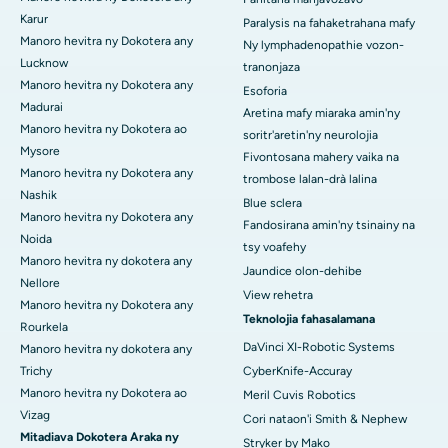
Karur
Paralysis na fahaketrahana mafy
Manoro hevitra ny Dokotera any
Ny lymphadenopathie vozon-
Lucknow
tranonjaza
Manoro hevitra ny Dokotera any
Esoforia
Madurai
Aretina mafy miaraka amin'ny
Manoro hevitra ny Dokotera ao
soritr'aretin'ny neurolojia
Mysore
Fivontosana mahery vaika na
Manoro hevitra ny Dokotera any
trombose lalan-drà lalina
Nashik
Blue sclera
Manoro hevitra ny Dokotera any
Fandosirana amin'ny tsinainy na
Noida
tsy voafehy
Manoro hevitra ny dokotera any
Jaundice olon-dehibe
Nellore
View rehetra
Manoro hevitra ny Dokotera any
Teknolojia fahasalamana
Rourkela
DaVinci XI-Robotic Systems
Manoro hevitra ny dokotera any
Trichy
CyberKnife-Accuray
Manoro hevitra ny Dokotera ao
Meril Cuvis Robotics
Vizag
Cori nataon'i Smith & Nephew
Mitadiava Dokotera Araka ny
Stryker by Mako