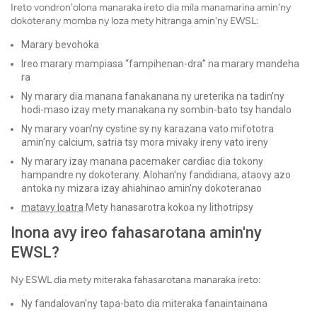
Ireto vondron'olona manaraka ireto dia mila manamarina amin'ny
dokoterany momba ny loza mety hitranga amin'ny EWSL:
Marary bevohoka
Ireo marary mampiasa “fampihenan-dra” na marary mandeha
ra
Ny marary dia manana fanakanana ny ureterika na tadin'ny
hodi-maso izay mety manakana ny sombin-bato tsy handalo
Ny marary voan'ny cystine sy ny karazana vato mifototra
amin'ny calcium, satria tsy mora mivaky ireny vato ireny
Ny marary izay manana pacemaker cardiac dia tokony
hampandre ny dokoterany. Alohan'ny fandidiana, ataovy azo
antoka ny mizara izay ahiahinao amin'ny dokoteranao
matavy loatra
Mety hanasarotra kokoa ny lithotripsy
Inona avy ireo fahasarotana amin'ny
EWSL?
Ny ESWL dia mety miteraka fahasarotana manaraka ireto:
Ny fandalovan'ny tapa-bato dia miteraka fanaintainana