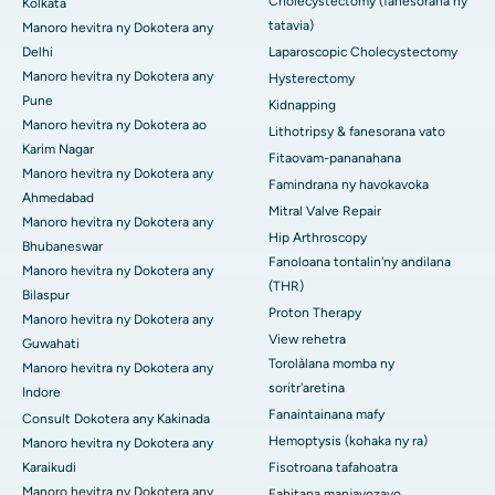
Cholecystectomy (fanesorana ny
Kolkata
tatavia)
Manoro hevitra ny Dokotera any
Delhi
Laparoscopic Cholecystectomy
Manoro hevitra ny Dokotera any
Hysterectomy
Pune
Kidnapping
Manoro hevitra ny Dokotera ao
Lithotripsy & fanesorana vato
Karim Nagar
Fitaovam-pananahana
Manoro hevitra ny Dokotera any
Famindrana ny havokavoka
Ahmedabad
Mitral Valve Repair
Manoro hevitra ny Dokotera any
Hip Arthroscopy
Bhubaneswar
Fanoloana tontalin'ny andilana
Manoro hevitra ny Dokotera any
(THR)
Bilaspur
Proton Therapy
Manoro hevitra ny Dokotera any
View rehetra
Guwahati
Torolàlana momba ny
Manoro hevitra ny Dokotera any
soritr'aretina
Indore
Fanaintainana mafy
Consult Dokotera any Kakinada
Hemoptysis (kohaka ny ra)
Manoro hevitra ny Dokotera any
Karaikudi
Fisotroana tafahoatra
Manoro hevitra ny Dokotera any
Fahitana manjavozavo