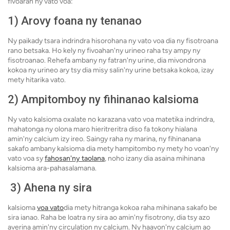
fivoaran'ny vato voa:
1)
Arovy foana ny tenanao
Ny paikady tsara indrindra hisorohana ny vato voa dia ny fisotroana
rano betsaka. Ho kely ny fivoahan'ny urineo raha tsy ampy ny
fisotroanao. Rehefa ambany ny fatran'ny urine, dia mivondrona
kokoa ny urineo ary tsy dia misy salin'ny urine betsaka kokoa, izay
mety hitarika vato.
2)
Ampitomboy ny fihinanao kalsioma
Ny vato kalsioma oxalate no karazana vato voa matetika indrindra,
mahatonga ny olona maro hieritreritra diso fa tokony hialana
amin'ny calcium izy ireo. Saingy raha ny marina, ny fihinanana
sakafo ambany kalsioma dia mety hampitombo ny mety ho voan'ny
vato voa sy
fahosan'ny taolana
, noho izany dia asaina mihinana
kalsioma ara-pahasalamana.
3) Ahena ny sira
kalsioma
voa vato
dia mety hitranga kokoa raha mihinana sakafo be
sira ianao. Raha be loatra ny sira ao amin'ny fisotrony, dia tsy azo
averina amin'ny circulation ny calcium. Ny haavon'ny calcium ao