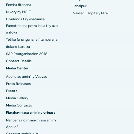
Fomba fitanana
Jabalpur
Hopitaly tsara indrindra ao Swargate, Pune
Nivory ny NCLT
Navsari, Hopitaly Nirali
Dividends tsy voatanisa
Hopitaly homamiadan'ny vehivavy tsara indrindra any Delhi
Fametrahana petra-bola tsy azo
Atsimo
antoka
Tetika fananganana fitambarana
dokam-barotra
SAP Reorganisation 2018
Contact Details
Media Center
Apollo ao amin'ny Vaovao
Press Releases
Events
Media Gallery
Media Contacts
Fiaraha-miasa amin'ny orinasa
Nahoana no miara-miasa amin'i
Apollo?