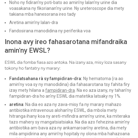
Noho ny fidiran'ny poti-bato ao amin'ny lalan'ny urine dia
voasakana ny fikorianan'ny urine. Ny ureteroscope dia mety
takiana mba hanesorana ireo tady
Aretina amin'ny lalan-dra
Fandosirana manodidina ny periferika voa
Inona avy ireo fahasarotana mifandraika
amin'ny EWSL?
ESWL dia fomba fiasa azo antoka. Na izany aza, misy loza sasany
tokony ho fantatry ny marary:
Fandatsahana rà sy fampidiran-dra:
Ny hematoma (ra ao
amin'ny voa sy ny manodidina) dia fahasarotana tsy fahita firy
izay mety hilana a
fampidiran-dra
. Na eo aza izany, ny tahan'ny
fampidiran-dra ho an'ny ESWL dia matetika latsaky ny 1%.
aretina
: Na dia eo aza ny zava-misy fa ny marary mahazo
antibiotika intravenous alohan'ny ESWL, dia mbola mety
hitranga ihany koa ny areti-mifindra amin'ny urine, ka miteraka
tazo mahery sy mangatsiatsiaka. Na dia azo fehezina amin'ny
antibiotika am-bava aza ny ankamaroan'ny aretina, dia mety
mila ampidirina any amin'ny hopitaly ny olona mba hahazoana