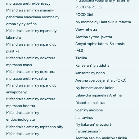
Fitsaboana voajanahary ho an'ny
mpitsabo aretim-behivavy
PCOD na PCOS
Mifandraisa amin'ny manam-
PCOD Diet
pahaizana manokana momba ny
Ny momba ny Hantavirus rehetra
orona sy ny sofina
View rehetra
Mifandraisa amin'ny mpandidy
Aretina sy toe-javatra
lalan-dra
Amyotrophic lateral Sclerosis
Mifandraisa amin'ny mpandidy
(ALS)
plastika
Mifandraisa amin'ny dokotera
Tsolika
mpitsabo maso
Kanseran'ny atidoha
Mifandraisa amin'ny dokotera
kanseran'ny nono
mpitsabo aretin-kozatra
Aretina voa voajanahary (CKD)
Mifandraisa amin'ny mpandidy
Ny homamiadana kolor
ankapobeny
Lalan-dra mpanelira Aretina
Mifandraisa amin'ny dokotera
Diabetes mellitus
mpitsabo hoditra
voan'ny androbe
Mifandraisa amin'ny
hantavirus
endocrinologista
Ny fiakaran'ny tosidrà
Mifandraisa amin'ny mpitsabo nify
(hypertension)
Mifandraisa amin'ny
Aretina azo avy amin'ny tsipika