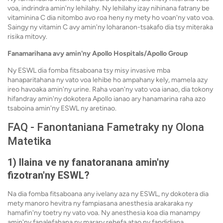
voa, indrindra amin'ny lehilahy. Ny lehilahy izay nihinana fatrany be
vitaminina C dia nitombo avo roa heny ny mety ho voan'ny vato voa.
Saingy ny vitamin C avy amin'ny loharanon-tsakafo dia tsy miteraka
risika mitovy.
Fanamarihana avy amin'ny Apollo Hospitals/Apollo Group
Ny ESWL dia fomba fitsaboana tsy misy invasive mba
hanaparitahana ny vato voa lehibe ho ampahany kely, mamela azy
ireo havoaka amin'ny urine. Raha voan'ny vato voa ianao, dia tokony
hifandray amin'ny dokotera Apollo ianao ary hanamarina raha azo
tsaboina amin'ny ESWL ny aretinao.
FAQ - Fanontaniana Fametraky ny Olona
Matetika
1) Ilaina ve ny fanatoranana amin'ny
fizotran'ny ESWL?
Na dia fomba fitsaboana any ivelany aza ny ESWL, ny dokotera dia
mety manoro hevitra ny fampiasana anesthesia arakaraka ny
hamafin'ny toetry ny vato voa. Ny anesthesia koa dia manampy
amin'ny fanalefahana ny marary rehefa atao ny fandidiana.