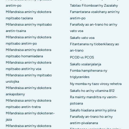
aretim-po
Tabilao Fitomboan'ny Zazalahy
Mifandraisa amin'ny dokotera
Famantarana voalohany amin'ny
mpitsabo taolana
aretim-po
Mifandraisa amin'ny mpitsabo
Fanafody ao an-trano ho an'ny
aretin-tsaina
vato voa
Mifandraisa amin'ny dokotera
Sakafo vato voa
mpitsabo aretim-po
Fitantanana ny tioberkilaozy ao
Mifandraisa amin'ny dokotera
an-trano
mpitsabo homamiadana
PCOD vs PCOS
Mifandraisa amin'ny dokotera
Sakafo voalanjalanja
mpitsabo aretin'ny voa
Fomba hampihenana ny
Mifandraisa amin'ny mpitsabo
triglycerides
urolojika
Ny momba ny tazo virosy rehetra
Mifandraisa amin'ny dokotera
Sakafo ho an'ny vitamina B12
ankapobeny
Ra mainty mandritra ny vanim-
Mifandraisa amin'ny dokotera
potoana
mpitsabo aretin-tratra
Sakafo hiadiana amin'ny pilina
Mifandraisa amin'ny dokoteran-
Fanafody an-trano ho an'ny
jaza
aretim-pivalanana
Mifandraisa amin'ny dokotera