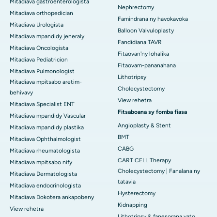
Mitadiava gastroenterologista
Nephrectomy
Mitadiava orthopedician
Famindrana ny havokavoka
Mitadiava Urologista
Balloon Valvuloplasty
Mitadiava mpandidy jeneraly
Fandidiana TAVR
Mitadiava Oncologista
Fitaovan'ny lohalika
Mitadiava Pediatricion
Fitaovam-pananahana
Mitadiava Pulmonologist
Lithotripsy
Mitadiava mpitsabo aretim-
Cholecystectomy
behivavy
View rehetra
Mitadiava Specialist ENT
Fitsaboana sy fomba fiasa
Mitadiava mpandidy Vascular
Angioplasty & Stent
Mitadiava mpandidy plastika
BMT
Mitadiava Ophthalmologist
CABG
Mitadiava rheumatologista
CART CELL Therapy
Mitadiava mpitsabo nify
Cholecystectomy | Fanalana ny
Mitadiava Dermatologista
tatavia
Mitadiava endocrinologista
Hysterectomy
Mitadiava Dokotera ankapobeny
Kidnapping
View rehetra
Lithotripsy & fanesorana vato