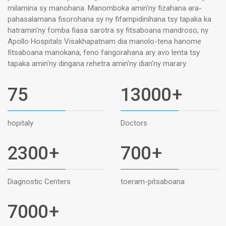
milamina sy manohana. Manomboka amin'ny fizahana ara-
pahasalamana fisorohana sy ny fifampidinihana tsy tapaka ka
hatramin'ny fomba fiasa sarotra sy fitsaboana mandroso, ny
Apollo Hospitals Visakhapatnam dia manolo-tena hanome
fitsaboana manokana, feno fangorahana ary avo lenta tsy
tapaka amin'ny dingana rehetra amin'ny dian'ny marary.
75
13000
+
hopitaly
Doctors
2300
+
700
+
Diagnostic Centers
toeram-pitsaboana
7000
+