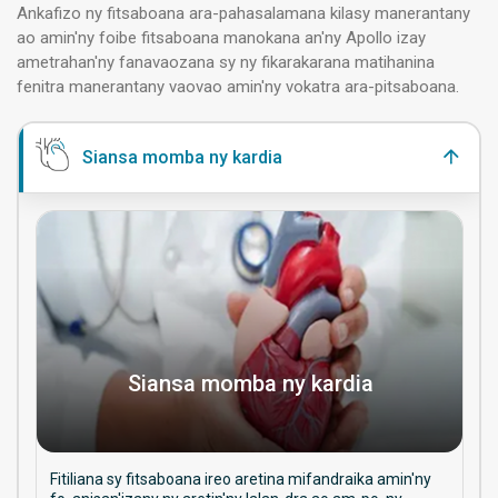
Ankafizo ny fitsaboana ara-pahasalamana kilasy manerantany
ao amin'ny foibe fitsaboana manokana an'ny Apollo izay
ametrahan'ny fanavaozana sy ny fikarakarana matihanina
fenitra manerantany vaovao amin'ny vokatra ara-pitsaboana.
Siansa momba ny kardia
Siansa momba ny kardia
Fitiliana sy fitsaboana ireo aretina mifandraika amin'ny