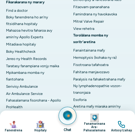
Fikarakarana ny marary
Fitaovam-pananahana
Find a doctor
Famindrana ny havokavoka
Boky fanendrena ho an'ny
Mitral Valve Repair
fitsidihana hopitaly
View rehetra
Mahazoa hevitra faharoa avy
Torolàlana momba ny
amin'ny Apollo Experts
soritr'aretina
Mitadiava hopitaly
Fanaintainana mafy
Boky Healthcheck
Hemoptysis (kohaka ny ra)
Jereo ny Health Records
Fisotroana tafahoatra
Taratasy fanampiana vonjy maika
Fahitana manjavozavo
Mpikambana momba ny
fiantohana
Paralysis na fahaketrahana mafy
Ny lymphadenopathie vozon-
Serivisy Ambulance
tranonjaza
Air Ambulance Service
Esoforia
Fahasalamana fisorohana - Apollo
Aretina mafy miaraka amin'ny
ProHealth
soritr'aretin'ny neurolojia
Ny fahaizantsika
Image
Fivontosana mahery vaika na
Fandaharana / fonosana
Image
Image
Image
Fanamarinana
trombose lalan-drà lalina
Ara-
Ny zavatra niainanao
Chat
Fanendrena
Hopitaly
Pahasalamana
Antsoy Izahay
Blue sclera