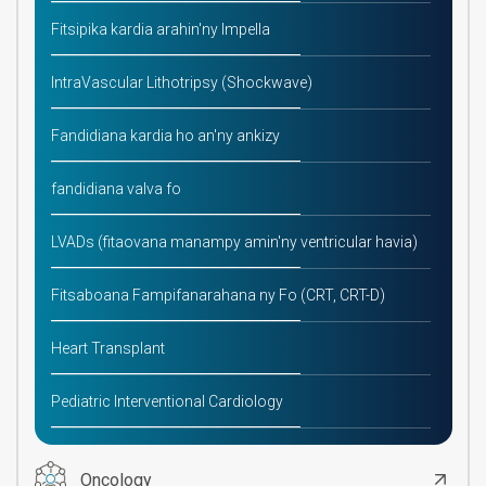
Fitsipika kardia arahin'ny Impella
IntraVascular Lithotripsy (Shockwave)
Fandidiana kardia ho an'ny ankizy
fandidiana valva fo
LVADs (fitaovana manampy amin'ny ventricular havia)
Fitsaboana Fampifanarahana ny Fo (CRT, CRT-D)
Heart Transplant
Pediatric Interventional Cardiology
Oncology