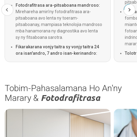
pitsab
Fotodrafitrasa ara-pitsaboana mandroso:
Mirehareha amin'ny fotodrafitrasa ara-
Fidira
pitsaboana avo lenta ny toeram-
fomba
pitsaboanay, mampiasa teknolojia mandroso
mianto
mba hanamorana ny diagnostika avo lenta
fotoan
sy ny fitsaboana sarotra.
indrin
marary
Fikarakarana vonjy taitra sy vonjy taitra 24
ora isan'andro, 7 andro isan-kerinandro:
Tolot
Miasa 24 ora isan'andro ny sampan-
labora
draharaha misahana ny vonjy taitra, ny ratra
toera
ary ny fitsaboana vonjy taitra, ary misy ihany
hahaz
koa ny sampan-draharaha misahana ny fiara
fampid
mpamonjy voina izay miasa 24 ora
mpits
Tobim-Pahasalamana Ho An'ny
isan'andro ho an'ny fitsaboana maika.
Marary &
Fotodrafitrasa