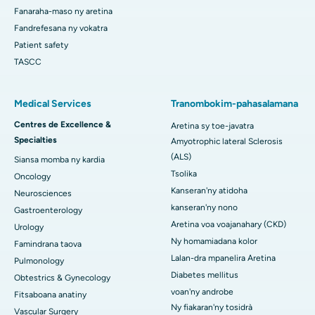
Fanaraha-maso ny aretina
Fandrefesana ny vokatra
Patient safety
TASCC
Medical Services
Tranombokim-pahasalamana
Centres de Excellence &
Aretina sy toe-javatra
Specialties
Amyotrophic lateral Sclerosis
(ALS)
Siansa momba ny kardia
Tsolika
Oncology
Kanseran'ny atidoha
Neurosciences
kanseran'ny nono
Gastroenterology
Aretina voa voajanahary (CKD)
Urology
Ny homamiadana kolor
Famindrana taova
Lalan-dra mpanelira Aretina
Pulmonology
Diabetes mellitus
Obtestrics & Gynecology
voan'ny androbe
Fitsaboana anatiny
Ny fiakaran'ny tosidrà
Vascular Surgery