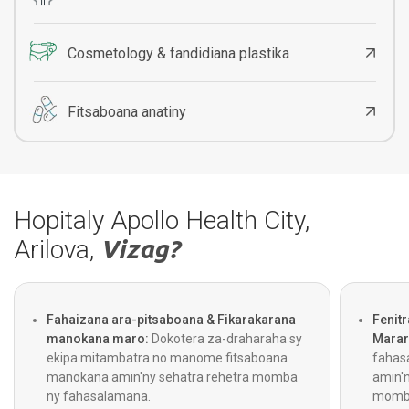
Cosmetology & fandidiana plastika
Fitsaboana anatiny
Hopitaly Apollo Health City,
Arilova,
Vizag?
Fahaizana ara-pitsaboana & Fikarakarana
Fenit
manokana maro:
Dokotera za-draharaha sy
Marar
ekipa mitambatra no manome fitsaboana
fahasa
manokana amin'ny sehatra rehetra momba
amin'n
ny fahasalamana.
momba 