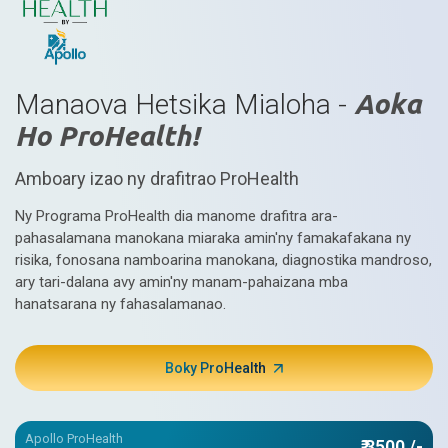
Manaova Hetsika Mialoha -
Aoka
Ho ProHealth!
Amboary izao ny drafitrao ProHealth
Ny Programa ProHealth dia manome drafitra ara-
pahasalamana manokana miaraka amin'ny famakafakana ny
risika, fonosana namboarina manokana, diagnostika mandroso,
ary tari-dalana avy amin'ny manam-pahaizana mba
hanatsarana ny fahasalamanao.
Boky ProHealth
Apollo ProHealth
₹ 3500 /-