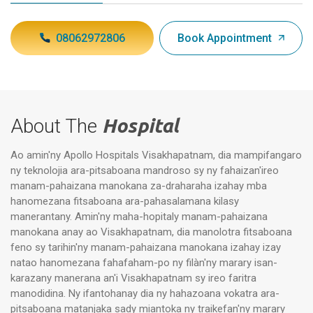
08062972806
Book Appointment
About The
Hospital
Ao amin'ny Apollo Hospitals Visakhapatnam, dia mampifangaro
ny teknolojia ara-pitsaboana mandroso sy ny fahaizan'ireo
manam-pahaizana manokana za-draharaha izahay mba
hanomezana fitsaboana ara-pahasalamana kilasy
manerantany. Amin'ny maha-hopitaly manam-pahaizana
manokana anay ao Visakhapatnam, dia manolotra fitsaboana
feno sy tarihin'ny manam-pahaizana manokana izahay izay
natao hanomezana fahafaham-po ny filàn'ny marary isan-
karazany manerana an'i Visakhapatnam sy ireo faritra
manodidina. Ny ifantohanay dia ny hahazoana vokatra ara-
pitsaboana matanjaka sady miantoka ny traikefan'ny marary