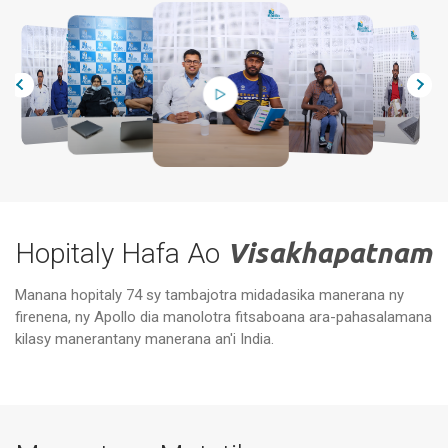
Hopitaly Hafa Ao
Visakhapatnam
Manana hopitaly 74 sy tambajotra midadasika manerana ny
firenena, ny Apollo dia manolotra fitsaboana ara-pahasalamana
Apollo Hospitals Health City, Arilova,
Vizag
Ap
kilasy manerantany manerana an'i India.