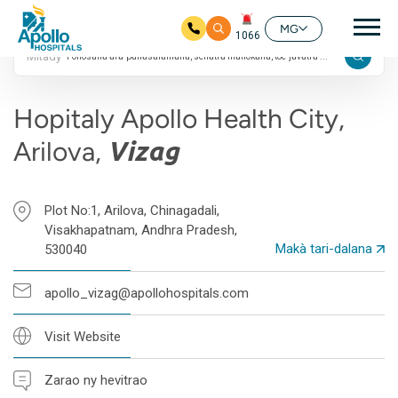
4.8 Fanombanana
Fik
Google
MG
1066
Mitady
Ho any amin'ny fizarana lehibe votoaty
Hopitaly Apollo Health City,
Arilova,
Vizag
Plot No:1, Arilova, Chinagadali,
Visakhapatnam, Andhra Pradesh,
Makà tari-dalana
530040
apollo_vizag@apollohospitals.com
Visit Website
Zarao ny hevitrao