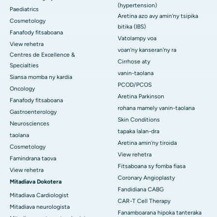
(hypertension)
Paediatrics
Aretina azo avy amin'ny tsipika
Cosmetology
bitika (IBS)
Fanafody fitsaboana
Vatolampy voa
View rehetra
voan'ny kanseran'ny ra
Centres de Excellence &
Cirrhose aty
Specialties
vanin-taolana
Siansa momba ny kardia
PCOD/PCOS
Oncology
Aretina Parkinson
Fanafody fitsaboana
rohana mamely vanin-taolana
Gastroenterology
Skin Conditions
Neurosciences
tapaka lalan-dra
taolana
Aretina amin'ny tiroida
Cosmetology
View rehetra
Famindrana taova
Fitsaboana sy fomba fiasa
View rehetra
Coronary Angioplasty
Mitadiava Dokotera
Fandidiana CABG
Mitadiava Cardiologist
CAR-T Cell Therapy
Mitadiava neurologista
Fanamboarana hipoka tanteraka