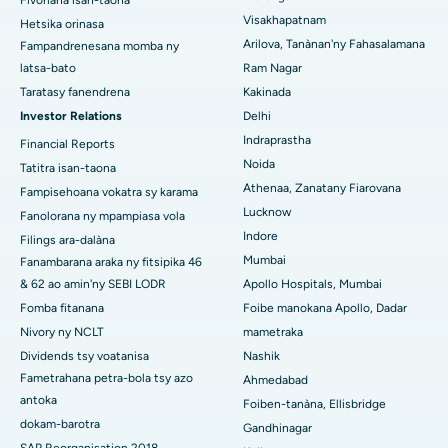
Fivoriana isan-taona
Hopitaly tsara indrindra ao Hyderguda, Hyderabad
Visakhapatnam
Hetsika orinasa
Parathyroidectomy
Arilova, Tanànan'ny Fahasalamana
Fampandrenesana momba ny
Hopitaly tsara indrindra ao Vijay Nagar, Indore
Cytoreductive fandidiana
latsa-bato
Ram Nagar
Taratasy fanendrena
Kakinada
Hopitaly tsara indrindra ao amin'ny Suryaraopeta Main Road,
Fanoloana lohalika manontolo seramika
Kakinada
Investor Relations
Delhi
Indraprastha
Financial Reports
ERCP
Hopitaly tsara indrindra ao amin'ny Canal Circular Road, Kolkata
Noida
Tatitra isan-taona
Athenaa, Zanatany Fiarovana
Fampisehoana vokatra sy karama
Hopitaly tsara indrindra ao amin'ny CBD Belapur, Navi Mumbai
Lucknow
Fanolorana ny mpampiasa vola
Hopitaly tsara indrindra ao Panchavati, Nashik
Indore
Filings ara-dalàna
Mumbai
Fanambarana araka ny fitsipika 46
Hopitaly tsara indrindra ao Secunderabad, Hyderabad
& 62 ao amin'ny SEBI LODR
Apollo Hospitals, Mumbai
Fomba fitanana
Foibe manokana Apollo, Dadar
Hopitaly tsara indrindra any Seshadripuram, Bangalore
Nivory ny NCLT
mametraka
Hopitaly tsara indrindra ao Waltair Main Road, Visakhapatnam
Dividends tsy voatanisa
Nashik
Fametrahana petra-bola tsy azo
Ahmedabad
Hopitaly tsara indrindra ao amin'ny lalana Subhash Nagar,
antoka
Foiben-tanàna, Ellisbridge
Karimnagar
dokam-barotra
Gandhinagar