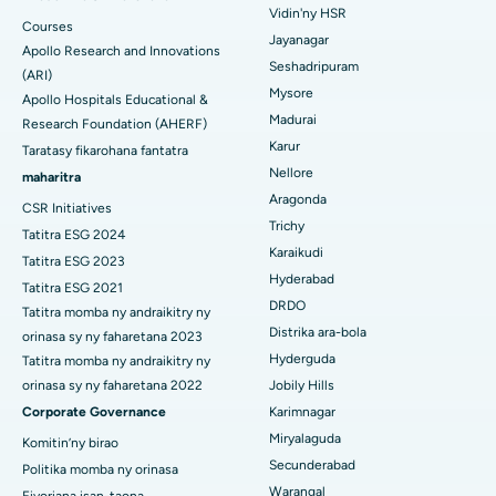
Hopitaly tsara indrindra ao amin'ny Lalana Kanpur, Lucknow
Vidin'ny HSR
Mitadiava Dokotera mpitsabo aretim-
Courses
Fanoloana ny soroka
Jayanagar
Hopitaly tsara indrindra ao amin'ny Sector-26, Noida
Apollo Research and Innovations
behivavy
Seshadripuram
(ARI)
Ablation Endometrial
Mysore
Hopitaly tsara indrindra ao Gandhinagar, Ahmedabad
Apollo Hospitals Educational &
Madurai
Research Foundation (AHERF)
Embolization ny lalan-dra
Mitadiava Dokotera Jeneraly
Hopitaly tsara indrindra ao Aragonda, Andhra Pradesh
Karur
Taratasy fikarohana fantatra
Cystectomy ovarian
Nellore
maharitra
Hopitaly tsara indrindra ao amin'ny Bannerghatta Road,
Aragonda
Bangalore
CSR Initiatives
Fandidiana homamiadana amin'ny nono
Mitadiava Psikology
Trichy
Tatitra ESG 2024
Hopitaly tsara indrindra ao amin'ny Unit-15, Bhubaneswar
Karaikudi
Brachytherapy
Tatitra ESG 2023
Hyderabad
Tatitra ESG 2021
Hopitaly tsara indrindra ao amin'ny Seepat Road, Bilaspur
Mitadiava mpandidy ankapobeny
Colonoscopy
DRDO
Tatitra momba ny andraikitry ny
Distrika ara-bola
Hopitaly tsara indrindra ao Ellisbridge, Ahmedabad
orinasa sy ny faharetana 2023
Polypectomy
Hyderguda
Tatitra momba ny andraikitry ny
Hopitaly tsara indrindra ao New Delhi
orinasa sy ny faharetana 2022
Jobily Hills
Fampiroboroboana ny ati-doha
Corporate Governance
Karimnagar
Hopitaly tsara indrindra ao amin'ny DRDO, Hyderabad
Dialyse peritoneal
Miryalaguda
Komitin’ny birao
Secunderabad
Hopitaly tsara indrindra ao amin'ny GS Road, Guwahati
Politika momba ny orinasa
Biopsy voa
Warangal