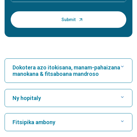
Dokotera azo itokisana, manam-pahaizana
manokana & fitsaboana mandroso
Mitadiava hopitaly
Ny hopitaly
Mitadiava mpitsabo fo
Hopitaly tsara indrindra ao Karukutty, Cochin
Fitsipika ambony
Hopitaly tsara indrindra ao Greams Road, Chennai