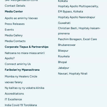
SAP Reorganisation 2018
Hopitaly tsara indrindra any Managari, Karaikudi
Kolkata
Contact Details
Hopitaly Apollo Multispeciality,
Hopitaly tsara indrindra ao Arepally, Warangal
Media Center
EM Bypass, Kolkata
Hopitaly Apollo Narendrapur
Apollo ao amin'ny Vaovao
Hopitaly tsara indrindra ao amin'ny Arera Colony, Bhopal
Guwahati
Press Releases
Christian Basti, Hopitaly Iraisam-
Hopitaly tsara indrindra any Jayanagar, Bangalore
Events
pirenena
Media Gallery
Hopitaly tsara indrindra ao KK Nagar, Madurai
Paschim Boragaon, Excel Care
Media Contacts
Bhubaneswar
Corporate Tiepus & Partnerships
Hopitaly tsara indrindra any Ramji Nagar, Nellore
Bilaspur
Nahoana no miara-miasa amin'i
Rourkela
Hopitaly tsara indrindra ao amin'ny Sector-19, Rourkela
Apollo?
Bhopal
Connect amin'ny Us
Hopitaly tsara indrindra ao Swargate, Pune
Jabalpur
Faribolan'ny Mpanasitrana
Navsari, Hopitaly Nirali
Momba ny Healers Circle
Hopitaly homamiadan'ny vehivavy tsara indrindra any Delhi
Atsimo
vaovao farany
Ny kalitao sy ny vokatra klinika
Accreditations
IT Excellence
India Covid 19 Torolàlana