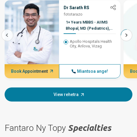
Dr Sarath RS
fototarazo
1+ Years MBBS - AIIMS
Bhopal, MD (Pediatrics),
DM (Medical Genetics) -
AIIMS New Delhi
Apollo Hospitals Health
City, Arilova, Vizag
Book Appointment
Miantsoa ange!
Boo
View rehetra
Fantaro Ny Topy
Specialties