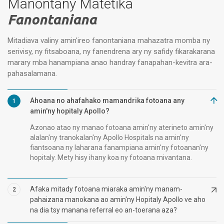
Manontany Matetika
Fanontaniana
Mitadiava valiny amin'ireo fanontaniana mahazatra momba ny
serivisy, ny fitsaboana, ny fanendrena ary ny safidy fikarakarana
marary mba hanampiana anao handray fanapahan-kevitra ara-
pahasalamana.
Ahoana no ahafahako mamandrika fotoana any
1
amin'ny hopitaly Apollo?
Azonao atao ny manao fotoana amin'ny aterineto amin'ny
alalan'ny tranokalan'ny Apollo Hospitals na amin'ny
fiantsoana ny laharana fanampiana amin'ny fotoanan'ny
hopitaly. Mety hisy ihany koa ny fotoana mivantana.
Afaka mitady fotoana miaraka amin'ny manam-
2
pahaizana manokana ao amin'ny Hopitaly Apollo ve aho
na dia tsy manana referral eo an-toerana aza?