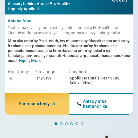
Alahady Lehibe Apollo ProHealth -
Hopitaly Apollo H...
Vatana feno
Tsotra, mazava ary mora azo ny tatitra nomerika ProHealth-nao.
Mampivondrona ny valin'ny fitiliana, ny isa azo avy amin'ny risika
ampiasain'ny AI, ny fandikana ataon'ny dokotera izy io.
Miaraka amin'ny ProHealth, tsy mijanona ny fikarakarana aorian'ny
fizahana ara-pahasalamanao. Na dia aorian'ny fizahana ara-
pahasalamanao aza, dia hitarika anao amin'ny sakafo sy
fanatanjahan-tena ny mpanolo-tsaina ara-pahasalamana manokana
anao.
Hijery More
Age Range
Fitovian-jo
Location
18 +
lahy vavy
Apollo Hospitals Health City
Arilova Vizag
Antsoy mba
Fonosana boky
hamandrika