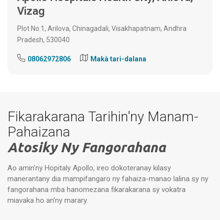
Vizag
Plot No:1, Arilova, Chinagadali, Visakhapatnam, Andhra
Pradesh, 530040
08062972806
Makà tari-dalana
Fikarakarana Tarihin'ny Manam-
Pahaizana
Atosiky Ny Fangorahana
Ao amin'ny Hopitaly Apollo, ireo dokoteranay kilasy
manerantany dia mampifangaro ny fahaiza-manao lalina sy ny
fangorahana mba hanomezana fikarakarana sy vokatra
miavaka ho an'ny marary.