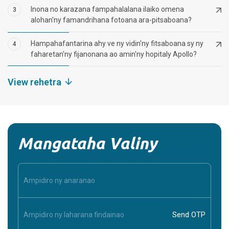
Inona no karazana fampahalalana ilaiko omena
3
alohan'ny famandrihana fotoana ara-pitsaboana?
Hampahafantarina ahy ve ny vidin'ny fitsaboana sy ny
4
faharetan'ny fijanonana ao amin'ny hopitaly Apollo?
View rehetra
Mangataha Valiny