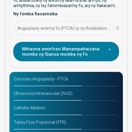
fo, anisan'izany ny aretin'ny lalan-dra ao am-po, ny
arrhythmia, ny tsy fahombiazan'ny fo, ary ny fiakaran'ny
tosidrà. Mifantoka amin'ny fikarakarana fisorohana, ny
Ny fomba fiasantsika
fomba fitsaboana, ary ny fitantanana maharitra ny
fahasalaman'ny fo.
Angioplasty amin'ny fo (PTCA) sy ny Rotablation
CABG (G
Mihaona amin'ireo Manampahaizana
momba ny Siansa momba ny Fo
Coronary Angioplasty - PTCA
Ultrasound intravascular (IVUS)
Catheter Ablation
Tahiry Flow Fractional (FFR)