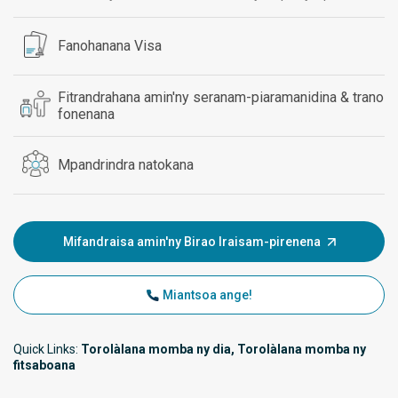
Fanohanana Visa
Fitrandrahana amin'ny seranam-piaramanidina & trano
fonenana
Mpandrindra natokana
Mifandraisa amin'ny Birao Iraisam-pirenena
Miantsoa ange!
Quick Links:
Torolàlana momba ny dia, Torolàlana momba ny
fitsaboana