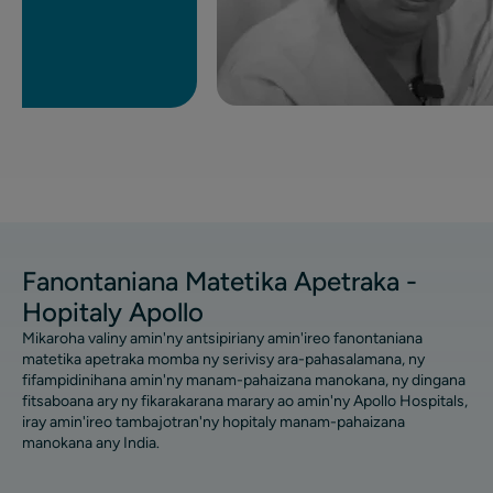
ohit mazava tsara ny
 UFE dia afaka nandeha
y, izay tsy azo natao
a voan'ny UFE telo
zao. Ny UFE dia tena
ntsika, manolotra safidy
a.
Fanontaniana Matetika Apetraka -
Hopitaly Apollo
Mikaroha valiny amin'ny antsipiriany amin'ireo fanontaniana
matetika apetraka momba ny serivisy ara-pahasalamana, ny
fifampidinihana amin'ny manam-pahaizana manokana, ny dingana
fitsaboana ary ny fikarakarana marary ao amin'ny Apollo Hospitals,
iray amin'ireo tambajotran'ny hopitaly manam-pahaizana
manokana any India.