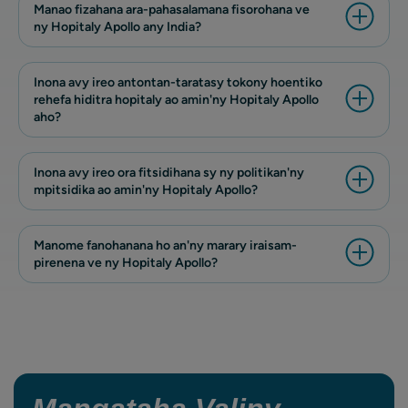
Manao fizahana ara-pahasalamana fisorohana ve
ny Hopitaly Apollo any India?
Inona avy ireo antontan-taratasy tokony hoentiko
rehefa hiditra hopitaly ao amin'ny Hopitaly Apollo
aho?
Inona avy ireo ora fitsidihana sy ny politikan'ny
mpitsidika ao amin'ny Hopitaly Apollo?
Manome fanohanana ho an'ny marary iraisam-
pirenena ve ny Hopitaly Apollo?