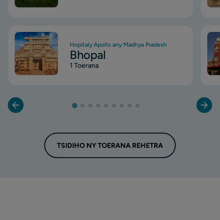
Image
Ima
Hopitaly Apollo any Madhya Pradesh
Bhopal
1 Toerana
TSIDIHO NY TOERANA REHETRA