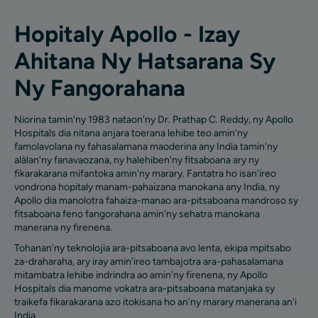
Hopitaly Apollo - Izay
Ahitana Ny Hatsarana Sy
Ny Fangorahana
Niorina tamin'ny 1983 nataon'ny Dr. Prathap C. Reddy, ny Apollo
Hospitals dia nitana anjara toerana lehibe teo amin'ny
famolavolana ny fahasalamana maoderina any India tamin'ny
alàlan'ny fanavaozana, ny halehiben'ny fitsaboana ary ny
fikarakarana mifantoka amin'ny marary. Fantatra ho isan'ireo
vondrona hopitaly manam-pahaizana manokana any India, ny
Apollo dia manolotra fahaiza-manao ara-pitsaboana mandroso sy
fitsaboana feno fangorahana amin'ny sehatra manokana
manerana ny firenena.
Tohanan'ny teknolojia ara-pitsaboana avo lenta, ekipa mpitsabo
za-draharaha, ary iray amin'ireo tambajotra ara-pahasalamana
mitambatra lehibe indrindra ao amin'ny firenena, ny Apollo
Hospitals dia manome vokatra ara-pitsaboana matanjaka sy
traikefa fikarakarana azo itokisana ho an'ny marary manerana an'i
India.