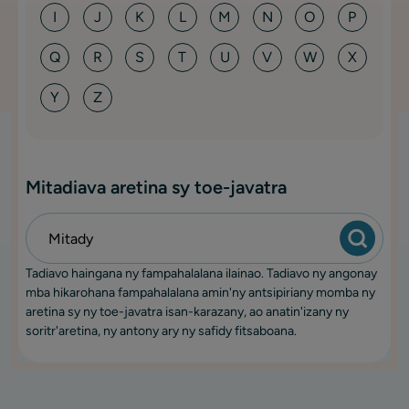
I
J
K
L
M
N
O
P
Q
R
S
T
U
V
W
X
Y
Z
Mitadiava aretina sy toe-javatra
Tadiavo haingana ny fampahalalana ilainao. Tadiavo ny angonay
mba hikarohana fampahalalana amin'ny antsipiriany momba ny
aretina sy ny toe-javatra isan-karazany, ao anatin'izany ny
soritr'aretina, ny antony ary ny safidy fitsaboana.