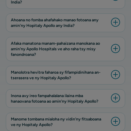
India?
Ahoana no fomba ahafahako manao fotoana any
amin'ny Hopitaly Apollo any India?
Afaka manatona manam-pahaizana manokana ao
amin'ny Apollo Hospitals ve aho raha tsy misy
fanondroana?
Manolotra hevitra faharoa sy fifampidinihana an-
tserasera ve ny Hopitaly Apollo?
Inona avy ireo fampahalalana ilaina mba
hanaovana fotoana ao amin'ny Hopitaly Apollo?
Manome tombana mialoha ny vidin'ny fitsaboana
ve ny Hopitaly Apollo?