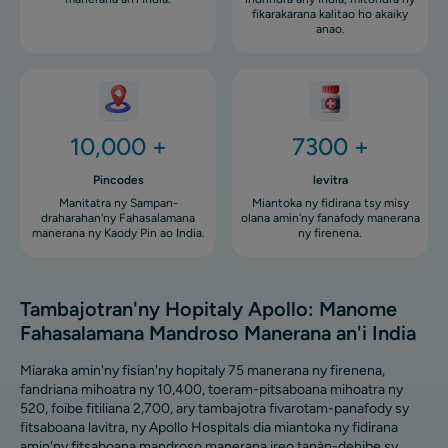
fikarakarana kalitao ho akaiky
anao.
Image
Image
10,000 +
7300 +
Pincodes
levitra
Manitatra ny Sampan-
Miantoka ny fidirana tsy misy
draharahan'ny Fahasalamana
olana amin'ny fanafody manerana
manerana ny Kaody Pin ao India.
ny firenena.
Tambajotran'ny Hopitaly Apollo: Manome
Fahasalamana Mandroso Manerana an'i India
Miaraka amin'ny fisian'ny hopitaly 75 manerana ny firenena,
fandriana mihoatra ny 10,400, toeram-pitsaboana mihoatra ny
520, foibe fitiliana 2,700, ary tambajotra fivarotam-panafody sy
fitsaboana lavitra, ny Apollo Hospitals dia miantoka ny fidirana
amin'ny fitsaboana mandroso manerana ireo tanàn-dehibe sy