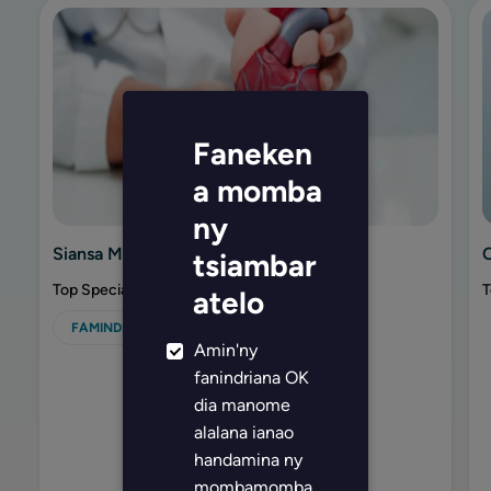
Faneken
a momba
ny
Siansa Momba Ny Kardia
tsiambar
Top Specialties & Procedures
T
atelo
FAMINDRANA FO
Amin'ny
fanindriana OK
dia manome
alalana ianao
handamina ny
mombamomba