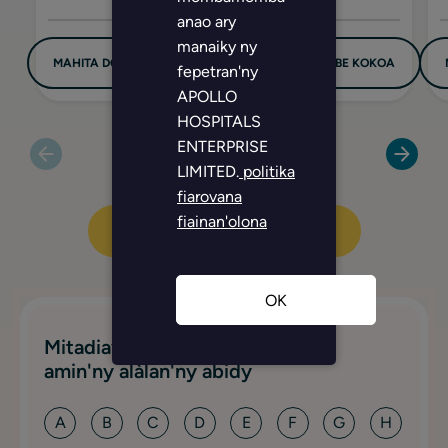
anao ary
manaiky ny
MAHITA DOKOTERA
HAHAFANTATRA BEBE KOKOA
fepetran'ny
APOLLO
HOSPITALS
ENTERPRISE
LIMITED.
politika
fiarovana
fiainan'olona
JEREO NY SPECIALTIES REHETRA
OK
Mitadiava aretina sy toe-javatra
amin'ny alàlan'ny abidy
A
B
C
D
E
F
G
H