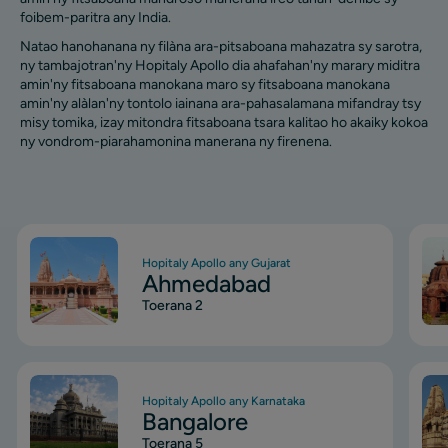
foibem-paritra any India.
Natao hanohanana ny filàna ara-pitsaboana mahazatra sy sarotra,
ny tambajotran'ny Hopitaly Apollo dia ahafahan'ny marary miditra
amin'ny fitsaboana manokana maro sy fitsaboana manokana
amin'ny alàlan'ny tontolo iainana ara-pahasalamana mifandray tsy
misy tomika, izay mitondra fitsaboana tsara kalitao ho akaiky kokoa
ny vondrom-piarahamonina manerana ny firenena.
Image
Ima
Hopitaly Apollo any Gujarat
Ahmedabad
Toerana 2
Image
Ima
Hopitaly Apollo any Karnataka
Bangalore
Toerana 5