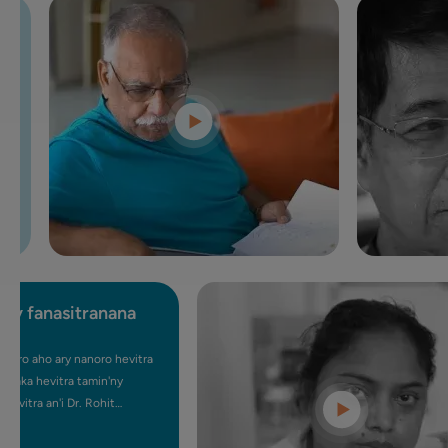
rana
anao
ka ny
'izay
y
sy
n-kery
fanasitranana
 aho ary nanoro hevitra
 hevitra tamin'ny
ra an'i Dr. Rohit
y urologista iray.
 Fibroid (UFE), fomba