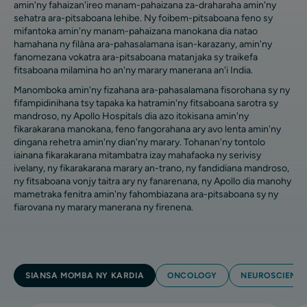
amin'ny fahaizan'ireo manam-pahaizana za-draharaha amin'ny
sehatra ara-pitsaboana lehibe. Ny foibem-pitsaboana feno sy
mifantoka amin'ny manam-pahaizana manokana dia natao
hamahana ny filàna ara-pahasalamana isan-karazany, amin'ny
fanomezana vokatra ara-pitsaboana matanjaka sy traikefa
fitsaboana milamina ho an'ny marary manerana an'i India.
Manomboka amin'ny fizahana ara-pahasalamana fisorohana sy ny
fifampidinihana tsy tapaka ka hatramin'ny fitsaboana sarotra sy
mandroso, ny Apollo Hospitals dia azo itokisana amin'ny
fikarakarana manokana, feno fangorahana ary avo lenta amin'ny
dingana rehetra amin'ny dian'ny marary. Tohanan'ny tontolo
iainana fikarakarana mitambatra izay mahafaoka ny serivisy
ivelany, ny fikarakarana marary an-trano, ny fandidiana mandroso,
ny fitsaboana vonjy taitra ary ny fanarenana, ny Apollo dia manohy
mametraka fenitra amin'ny fahombiazana ara-pitsaboana sy ny
fiarovana ny marary manerana ny firenena.
SIANSA MOMBA NY KARDIA
ONCOLOGY
NEUROSCIENC