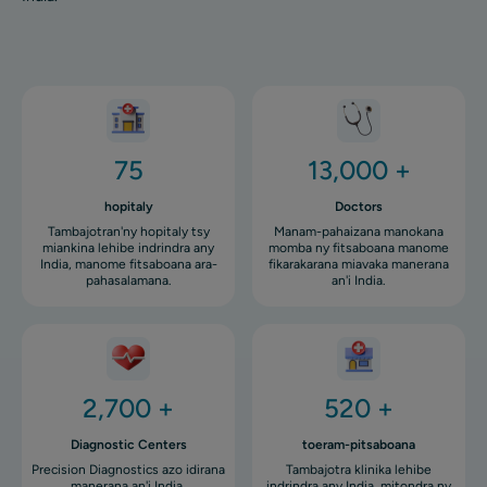
Image
Image
75
13,000 +
hopitaly
Doctors
Tambajotran'ny hopitaly tsy
Manam-pahaizana manokana
miankina lehibe indrindra any
momba ny fitsaboana manome
India, manome fitsaboana ara-
fikarakarana miavaka manerana
pahasalamana.
an'i India.
Image
Image
2,700 +
520 +
Diagnostic Centers
toeram-pitsaboana
Precision Diagnostics azo idirana
Tambajotra klinika lehibe
manerana an'i India.
indrindra any India, mitondra ny