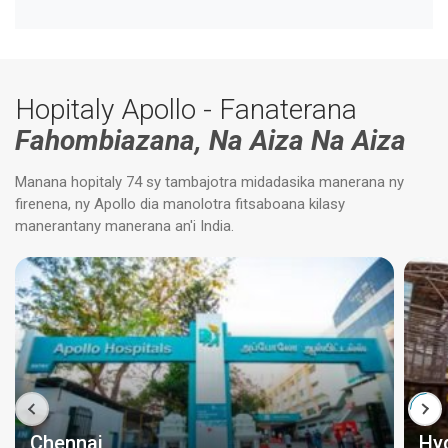
Hopitaly Apollo - Fanaterana
Fahombiazana, Na Aiza Na Aiza
Manana hopitaly 74 sy tambajotra midadasika manerana ny
firenena, ny Apollo dia manolotra fitsaboana kilasy
manerantany manerana an'i India.
Chennai
Hy