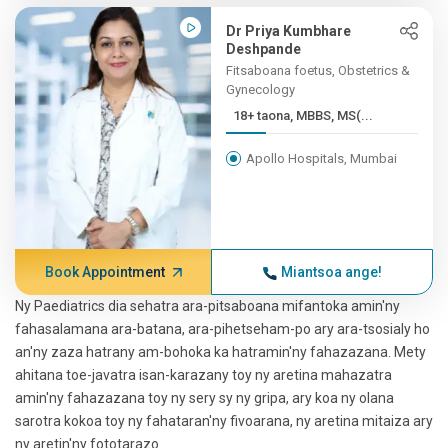
Dr Priya Kumbhare
Deshpande
Fitsaboana foetus, Obstetrics &
Gynecology
18+ taona, MBBS, MS(...
Apollo Hospitals, Mumbai
Book Appointment
Miantsoa ange!
Ny Paediatrics dia sehatra ara-pitsaboana mifantoka amin'ny
fahasalamana ara-batana, ara-pihetseham-po ary ara-tsosialy ho
an'ny zaza hatrany am-bohoka ka hatramin'ny fahazazana. Mety
ahitana toe-javatra isan-karazany toy ny aretina mahazatra
amin'ny fahazazana toy ny sery sy ny gripa, ary koa ny olana
sarotra kokoa toy ny fahataran'ny fivoarana, ny aretina mitaiza ary
ny aretin'ny fototarazo.