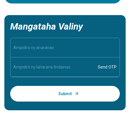
azy ireo.
Mangataha Valiny