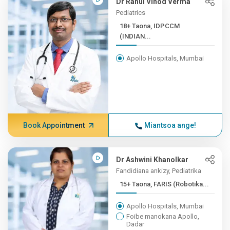
Dr Rahul Vinod Verma
Pediatrics
18+ Taona, IDPCCM
(INDIAN...
Apollo Hospitals, Mumbai
Book Appointment
Miantsoa ange!
Dr Ashwini Khanolkar
Fandidiana ankizy, Pediatrika
15+ Taona, FARIS (Robotika...
Apollo Hospitals, Mumbai
Foibe manokana Apollo,
Dadar