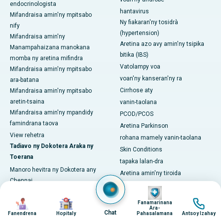
endocrinologista
hantavirus
Mifandraisa amin'ny mpitsabo
Ny fiakaran'ny tosidrà
nify
(hypertension)
Mifandraisa amin'ny
Aretina azo avy amin'ny tsipika
Manampahaizana manokana
bitika (IBS)
momba ny aretina mifindra
Vatolampy voa
Mifandraisa amin'ny mpitsabo
voan'ny kanseran'ny ra
ara-batana
Cirrhose aty
Mifandraisa amin'ny mpitsabo
aretin-tsaina
vanin-taolana
Mifandraisa amin'ny mpandidy
PCOD/PCOS
famindrana taova
Aretina Parkinson
View rehetra
rohana mamely vanin-taolana
Tadiavo ny Dokotera Araka ny
Skin Conditions
Toerana
tapaka lalan-dra
Manoro hevitra ny Dokotera any
Aretina amin'ny tiroida
Chennai
View rehetra
Image
Manoro hevitra ny Dokotera any
Fitsaboana sy fomba fiasa
Image
Image
Image
Hyderabad
Fanamarinana
Ara-
Angioplasty & Stent
Chat
Manoro hevitra ny Dokotera any
Fanendrena
Hopitaly
Pahasalamana
Antsoy Izahay
Fitaovan'ny lohalika