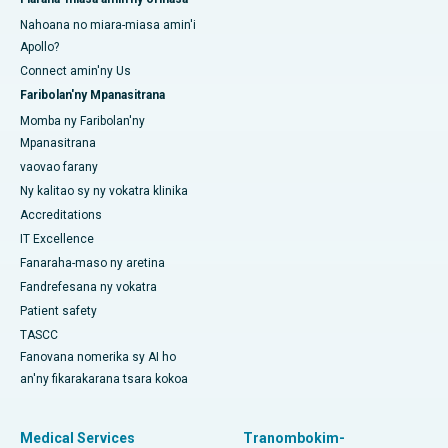
Nahoana no miara-miasa amin'i
Apollo?
Connect amin'ny Us
Faribolan'ny Mpanasitrana
Momba ny Faribolan'ny
Mpanasitrana
vaovao farany
Ny kalitao sy ny vokatra klinika
Accreditations
IT Excellence
Fanaraha-maso ny aretina
Fandrefesana ny vokatra
Patient safety
TASCC
Fanovana nomerika sy AI ho
an'ny fikarakarana tsara kokoa
Medical Services
Tranombokim-