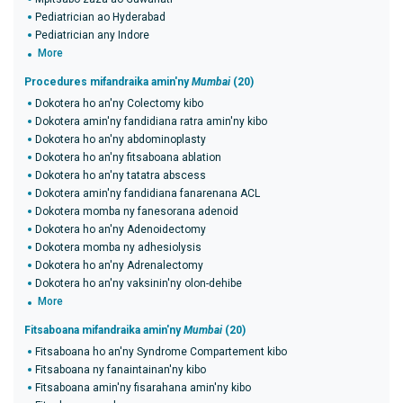
Pediatrician ao Hyderabad
Pediatrician any Indore
More
Procedures mifandraika amin'ny
Mumbai
(20)
Dokotera ho an'ny Colectomy kibo
Dokotera amin'ny fandidiana ratra amin'ny kibo
Dokotera ho an'ny abdominoplasty
Dokotera ho an'ny fitsaboana ablation
Dokotera ho an'ny tatatra abscess
Dokotera amin'ny fandidiana fanarenana ACL
Dokotera momba ny fanesorana adenoid
Dokotera ho an'ny Adenoidectomy
Dokotera momba ny adhesiolysis
Dokotera ho an'ny Adrenalectomy
Dokotera ho an'ny vaksinin'ny olon-dehibe
More
Fitsaboana mifandraika amin'ny
Mumbai
(20)
Fitsaboana ho an'ny Syndrome Compartement kibo
Fitsaboana ny fanaintainan'ny kibo
Fitsaboana amin'ny fisarahana amin'ny kibo