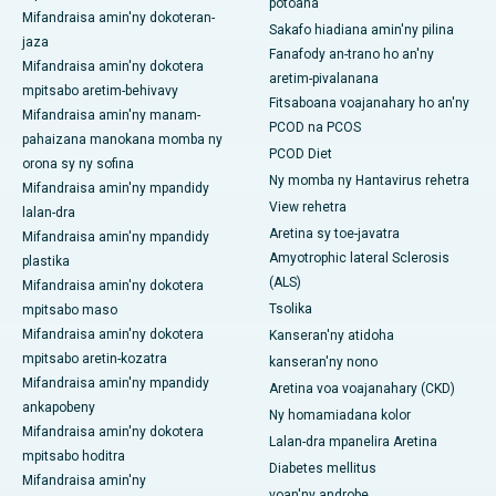
potoana
Mifandraisa amin'ny dokoteran-
Sakafo hiadiana amin'ny pilina
jaza
Fanafody an-trano ho an'ny
Mifandraisa amin'ny dokotera
aretim-pivalanana
mpitsabo aretim-behivavy
Fitsaboana voajanahary ho an'ny
Mifandraisa amin'ny manam-
PCOD na PCOS
pahaizana manokana momba ny
PCOD Diet
orona sy ny sofina
Ny momba ny Hantavirus rehetra
Mifandraisa amin'ny mpandidy
View rehetra
lalan-dra
Aretina sy toe-javatra
Mifandraisa amin'ny mpandidy
Amyotrophic lateral Sclerosis
plastika
(ALS)
Mifandraisa amin'ny dokotera
Tsolika
mpitsabo maso
Mifandraisa amin'ny dokotera
Kanseran'ny atidoha
mpitsabo aretin-kozatra
kanseran'ny nono
Mifandraisa amin'ny mpandidy
Aretina voa voajanahary (CKD)
ankapobeny
Ny homamiadana kolor
Mifandraisa amin'ny dokotera
Lalan-dra mpanelira Aretina
mpitsabo hoditra
Diabetes mellitus
Mifandraisa amin'ny
voan'ny androbe