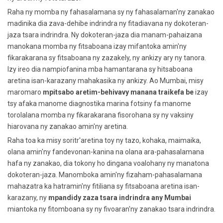
Raha ny momba ny fahasalamana sy ny fahasalaman'ny zanakao
madinika dia zava-dehibe indrindra ny fitadiavana ny dokoteran-
jaza tsara indrindra. Ny dokoteran-jaza dia manam-pahaizana
manokana momba ny fitsaboana izay mifantoka amin'ny
fikarakarana sy fitsaboana ny zazakely, ny ankizy ary ny tanora.
Izy ireo dia nampiofanina mba hamantarana sy hitsaboana
aretina isan-karazany mahakasika ny ankizy. Ao Mumbai, misy
maromaro
mpitsabo aretim-behivavy manana traikefa be
izay
tsy afaka manome diagnostika marina fotsiny fa manome
torolalana momba ny fikarakarana fisorohana sy ny vaksiny
hiarovana ny zanakao amin'ny aretina.
Raha toa ka misy soritr'aretina toy ny tazo, kohaka, maimaika,
olana amin'ny fandevonan-kanina na olana ara-pahasalamana
hafa ny zanakao, dia tokony ho dingana voalohany ny manatona
dokoteran-jaza. Manomboka amin'ny fizaham-pahasalamana
mahazatra ka hatramin'ny fitiliana sy fitsaboana aretina isan-
karazany, ny
mpandidy zaza tsara indrindra any Mumbai
miantoka ny fitomboana sy ny fivoaran'ny zanakao tsara indrindra.