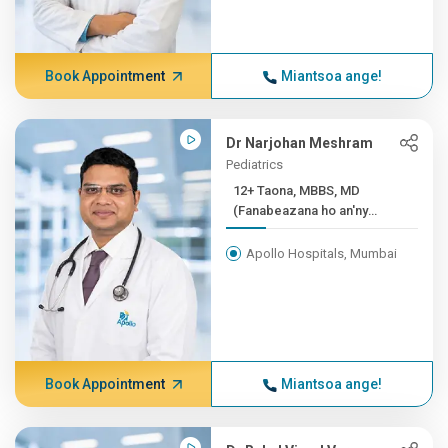
Book Appointment
Miantsoa ange!
Dr Narjohan Meshram
Pediatrics
12+ Taona, MBBS, MD
(Fanabeazana ho an'ny
Ankizy...
Apollo Hospitals, Mumbai
Book Appointment
Miantsoa ange!