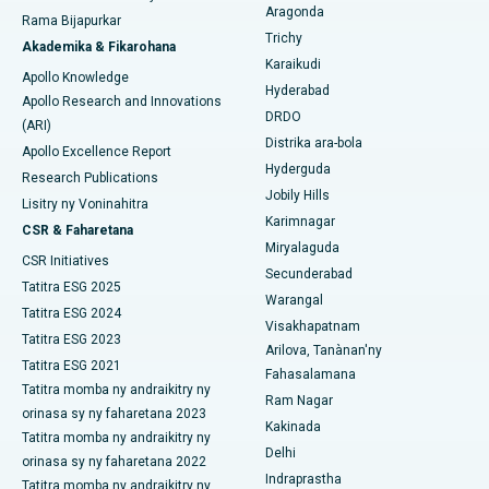
Fandidiana homamiadana amin'ny nono
Aragonda
Rama Bijapurkar
Hopitaly tsara indrindra ao amin'ny Unit-15, Bhubaneswar
Trichy
Akademika & Fikarohana
Brachytherapy
Mitadiava mpandidy ankapobeny
Karaikudi
Apollo Knowledge
Hopitaly tsara indrindra ao amin'ny Seepat Road, Bilaspur
Hyderabad
Colonoscopy
Apollo Research and Innovations
DRDO
Hopitaly tsara indrindra ao Ellisbridge, Ahmedabad
(ARI)
Polypectomy
Distrika ara-bola
Apollo Excellence Report
Hopitaly tsara indrindra ao New Delhi
Hyderguda
Research Publications
Fampiroboroboana ny ati-doha
Jobily Hills
Lisitry ny Voninahitra
Hopitaly tsara indrindra ao amin'ny DRDO, Hyderabad
Karimnagar
Dialyse peritoneal
CSR & Faharetana
Miryalaguda
Hopitaly tsara indrindra ao amin'ny GS Road, Guwahati
CSR Initiatives
Biopsy voa
Secunderabad
Tatitra ESG 2025
Hopitaly tsara indrindra ao Hyderguda, Hyderabad
Warangal
Parathyroidectomy
Tatitra ESG 2024
Visakhapatnam
Tatitra ESG 2023
Hopitaly tsara indrindra ao Vijay Nagar, Indore
Arilova, Tanànan'ny
Cytoreductive fandidiana
Tatitra ESG 2021
Fahasalamana
Hopitaly tsara indrindra ao amin'ny Suryaraopeta Main Road,
Tatitra momba ny andraikitry ny
Fanoloana lohalika manontolo seramika
Ram Nagar
Kakinada
orinasa sy ny faharetana 2023
Kakinada
Tatitra momba ny andraikitry ny
ERCP
Hopitaly tsara indrindra ao amin'ny Canal Circular Road, Kolkata
Delhi
orinasa sy ny faharetana 2022
Indraprastha
Tatitra momba ny andraikitry ny