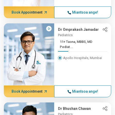
Book Appointment
Miantsoa ange!
Dr Omprakash Jamadar
Pediatrics
11+ Taona, MBBS, MD
Pediat...
Apollo Hospitals, Mumbai
Book Appointment
Miantsoa ange!
Dr Bhushan Chavan
Pediatrics