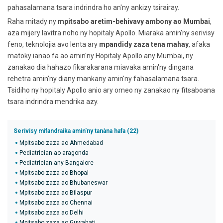
pahasalamana tsara indrindra ho an'ny ankizy tsirairay.
Raha mitady ny
mpitsabo aretim-behivavy ambony ao Mumbai
,
aza mijery lavitra noho ny hopitaly Apollo. Miaraka amin'ny serivisy
feno, teknolojia avo lenta ary
mpandidy zaza tena mahay
, afaka
matoky ianao fa ao amin'ny Hopitaly Apollo any Mumbai, ny
zanakao dia hahazo fikarakarana miavaka amin'ny dingana
rehetra amin'ny diany mankany amin'ny fahasalamana tsara.
Tsidiho ny hopitaly Apollo anio ary omeo ny zanakao ny fitsaboana
tsara indrindra mendrika azy.
Serivisy mifandraika amin'ny tanàna hafa (22)
Mpitsabo zaza ao Ahmedabad
Pediatrician ao aragonda
Pediatrician any Bangalore
Mpitsabo zaza ao Bhopal
Mpitsabo zaza ao Bhubaneswar
Mpitsabo zaza ao Bilaspur
Mpitsabo zaza ao Chennai
Mpitsabo zaza ao Delhi
Mpitsabo zaza ao Guwahati