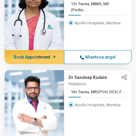
12+ Taona, MBBS, MD
(Pedia...
Apollo Hospitals, Mumbai
Book Appointment
Miantsoa ange!
Dr Sandeep Kudale
Pediatrics
16+ Taona, MRCPCH, DCH, F...
Apollo Hospitals, Mumbai