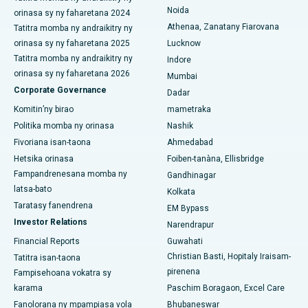
Hopitaly tsara indrindra ao amin'ny CBD Belapur, Navi Mumbai
Noida
orinasa sy ny faharetana 2024
Athenaa, Zanatany Fiarovana
Tatitra momba ny andraikitry ny
Hopitaly tsara indrindra ao Panchavati, Nashik
orinasa sy ny faharetana 2025
Lucknow
Hopitaly tsara indrindra ao Secunderabad, Hyderabad
Tatitra momba ny andraikitry ny
Indore
orinasa sy ny faharetana 2026
Mumbai
Hopitaly tsara indrindra any Seshadripuram, Bangalore
Corporate Governance
Dadar
Komitin’ny birao
mametraka
Hopitaly tsara indrindra ao Waltair Main Road, Visakhapatnam
Politika momba ny orinasa
Nashik
Hopitaly tsara indrindra ao amin'ny lalana Subhash Nagar,
Fivoriana isan-taona
Ahmedabad
Karimnagar
Hetsika orinasa
Foiben-tanàna, Ellisbridge
Fampandrenesana momba ny
Gandhinagar
Hopitaly tsara indrindra any Managari, Karaikudi
latsa-bato
Kolkata
Taratasy fanendrena
Hopitaly tsara indrindra ao Arepally, Warangal
EM Bypass
Investor Relations
Narendrapur
Hopitaly tsara indrindra ao amin'ny Arera Colony, Bhopal
Financial Reports
Guwahati
Christian Basti, Hopitaly Iraisam-
Tatitra isan-taona
Hopitaly tsara indrindra any Jayanagar, Bangalore
pirenena
Fampisehoana vokatra sy
karama
Paschim Boragaon, Excel Care
Hopitaly tsara indrindra ao KK Nagar, Madurai
Fanolorana ny mpampiasa vola
Bhubaneswar