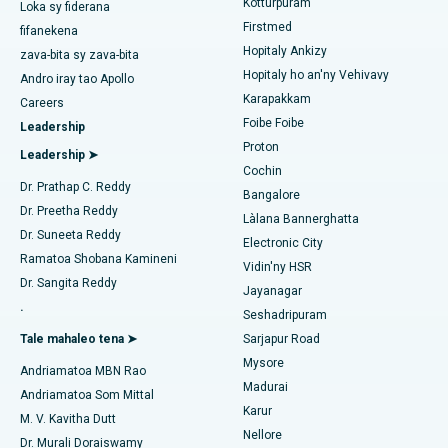
Kotturpuram
Loka sy fiderana
Liposuction
Hopitaly tsara indrindra ao Jubilee Hills, Hyderabad
Firstmed
fifanekena
Hopitaly Ankizy
Coronary Angiogram
zava-bita sy zava-bita
Mitadiava mpitsabo hoditra
Hopitaly tsara indrindra ao Tondiarpet, Chennai
Hopitaly ho an'ny Vehivavy
Andro iray tao Apollo
Transcatheter Aortic Valve fanoloana
Karapakkam
Hopitaly tsara indrindra ao Kotturpuram, Chennai
Careers
Foibe Foibe
Leadership
Mitadiava mpitsabo urolojika
MitraClip Valve Repair
Hopitaly tsara indrindra ao amin'ny Kovai Road, Karur
Proton
Leadership ➤
Cochin
Fandidiana cardiac invasive kely indrindra
Hopitaly tsara indrindra ao Karapakkam, Chennai
Dr. Prathap C. Reddy
Bangalore
Mitadiava mpitsabo diabeta
Dr. Preetha Reddy
Catheter Ablation
Làlana Bannerghatta
Hopitaly tsara indrindra ao Arilova, Vizag
Dr. Suneeta Reddy
Electronic City
Fandidiana Fanarenana ACL
Ramatoa Shobana Kamineni
Hopitaly tsara indrindra ao amin'ny Lalana Kanpur, Lucknow
Vidin'ny HSR
Mitadiava Dokotera mpitsabo aretim-behivavy
Dr. Sangita Reddy
Jayanagar
Fanoloana ny soroka
Hopitaly tsara indrindra ao amin'ny Sector-26, Noida
.
Seshadripuram
Ablation Endometrial
Tale mahaleo tena ➤
Sarjapur Road
Hopitaly tsara indrindra ao Gandhinagar, Ahmedabad
Mitadiava Dokotera Jeneraly
Mysore
Andriamatoa MBN Rao
Embolization ny lalan-dra
Hopitaly tsara indrindra ao Aragonda, Andhra Pradesh
Madurai
Andriamatoa Som Mittal
Karur
Cystectomy ovarian
M. V. Kavitha Dutt
Hopitaly tsara indrindra ao amin'ny Bannerghatta Road,
Mitadiava Psikology
Nellore
Bangalore
Dr. Murali Doraiswamy