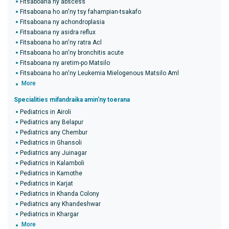
Fitsaboana ny abscess
Fitsaboana ho an'ny tsy fahampian-tsakafo
Fitsaboana ny achondroplasia
Fitsaboana ny asidra reflux
Fitsaboana ho an'ny ratra Acl
Fitsaboana ho an'ny bronchitis acute
Fitsaboana ny aretim-po Matsilo
Fitsaboana ho an'ny Leukemia Mielogenous Matsilo Aml
More
Specialities mifandraika amin'ny toerana
Pediatrics in Airoli
Pediatrics any Belapur
Pediatrics any Chembur
Pediatrics in Ghansoli
Pediatrics any Juinagar
Pediatrics in Kalamboli
Pediatrics in Kamothe
Pediatrics in Karjat
Pediatrics in Khanda Colony
Pediatrics any Khandeshwar
Pediatrics in Khargar
More