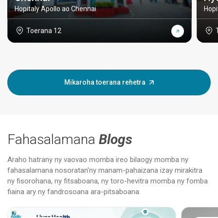
Hopitaly Apollo ao Chennai
Hopi
Toerana 12
Mikaroha toerana rehetra
Fahasalamana
Blogs
Araho hatrany ny vaovao momba ireo bilaogy momba ny
fahasalamana nosoratan'ny manam-pahaizana izay mirakitra
ny fisorohana, ny fitsaboana, ny toro-hevitra momba ny fomba
fiaina ary ny fandrosoana ara-pitsaboana.