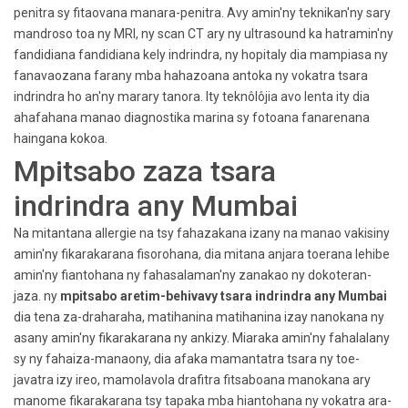
penitra sy fitaovana manara-penitra. Avy amin'ny teknikan'ny sary
mandroso toa ny MRI, ny scan CT ary ny ultrasound ka hatramin'ny
fandidiana fandidiana kely indrindra, ny hopitaly dia mampiasa ny
fanavaozana farany mba hahazoana antoka ny vokatra tsara
indrindra ho an'ny marary tanora. Ity teknôlôjia avo lenta ity dia
ahafahana manao diagnostika marina sy fotoana fanarenana
haingana kokoa.
Mpitsabo zaza tsara
indrindra any Mumbai
Na mitantana allergie na tsy fahazakana izany na manao vakisiny
amin'ny fikarakarana fisorohana, dia mitana anjara toerana lehibe
amin'ny fiantohana ny fahasalaman'ny zanakao ny dokoteran-
jaza. ny
mpitsabo aretim-behivavy tsara indrindra any Mumbai
dia tena za-draharaha, matihanina matihanina izay nanokana ny
asany amin'ny fikarakarana ny ankizy. Miaraka amin'ny fahalalany
sy ny fahaiza-manaony, dia afaka mamantatra tsara ny toe-
javatra izy ireo, mamolavola drafitra fitsaboana manokana ary
manome fikarakarana tsy tapaka mba hiantohana ny vokatra ara-