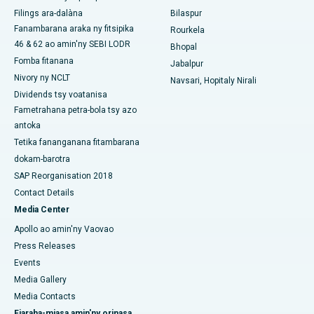
Hopitaly tsara indrindra any Ramji Nagar, Nellore
Filings ara-dalàna
Bilaspur
Fanambarana araka ny fitsipika
Rourkela
Hopitaly tsara indrindra ao amin'ny Sector-19, Rourkela
46 & 62 ao amin'ny SEBI LODR
Bhopal
Fomba fitanana
Jabalpur
Hopitaly tsara indrindra ao Swargate, Pune
Nivory ny NCLT
Navsari, Hopitaly Nirali
Hopitaly homamiadan'ny vehivavy tsara indrindra any Delhi
Dividends tsy voatanisa
Atsimo
Fametrahana petra-bola tsy azo
antoka
Tetika fananganana fitambarana
dokam-barotra
SAP Reorganisation 2018
Contact Details
Media Center
Apollo ao amin'ny Vaovao
Press Releases
Events
Media Gallery
Media Contacts
Fiaraha-miasa amin'ny orinasa