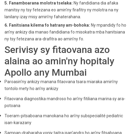
5. Fanamboarana molotra tselaka:
Ny fandidiana dia afaka
manitsy ny tsy fetezana eo amin'ny firafitry ny molotra na ny
lanilany izay misy amin'ny fahaterahana.
6. Fanitsiana kilema fo hatrany am-bohoka:
Ny mpandidy fo ho
an'ny ankizy dia manao fandidiana fo misokatra mba hanitsiana
ny tsy fetezana ara-drafitra ao amin'ny fo.
Serivisy sy fitaovana azo
alaina ao amin'ny hopitaly
Apollo any Mumbai
Paroasin'ny ankizy manana fitaovana tsara miaraka amin'ny
tontolo mety ho an'ny ankizy
Fitaovana diagnostika mandroso ho an'ny fitiliana marina sy ara-
potoana
Toeram-pitsaboana manokana ho an'ny subspecialité pediatric
isan-karazany
Sampan-draharaha vonjy taitra isan'andro ho an'ny fitsaboana