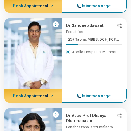
Book Appointment
Miantsoa ange!
Dr Sandeep Sawant
Pediatrics
25+ Taona, MBBS, DCH, FCP...
Apollo Hospitals, Mumbai
Book Appointment
Miantsoa ange!
Dr Asso Prof Dhanya
Dharmapalan
Fanabeazana, areti-mifindra