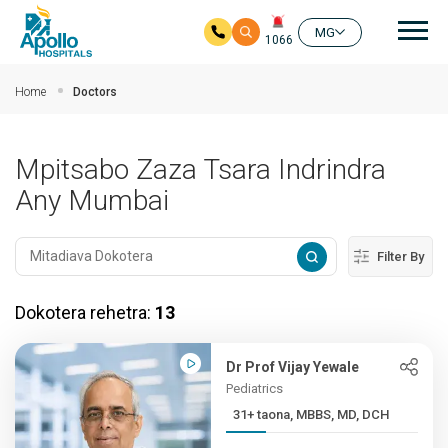
Mai
MG
1066
Ho any amin'ny fizarana lehibe votoaty
Home
Doctors
Mpitsabo Zaza Tsara Indrindra
Any Mumbai
Filter By
Dokotera rehetra:
13
Dr Prof Vijay Yewale
Pediatrics
31+ taona, MBBS, MD, DCH