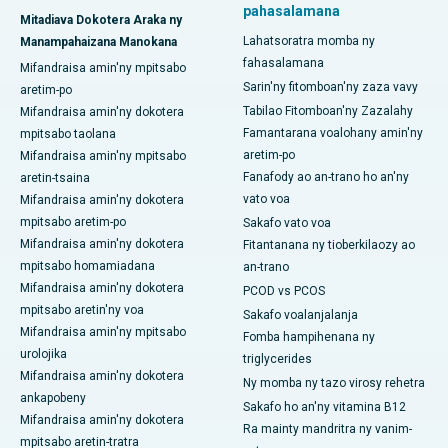
pahasalamana
Mitadiava Dokotera Araka ny
Lahatsoratra momba ny
Manampahaizana Manokana
fahasalamana
Mifandraisa amin'ny mpitsabo
Sarin'ny fitomboan'ny zaza vavy
aretim-po
Tabilao Fitomboan'ny Zazalahy
Mifandraisa amin'ny dokotera
Famantarana voalohany amin'ny
mpitsabo taolana
aretim-po
Mifandraisa amin'ny mpitsabo
Fanafody ao an-trano ho an'ny
aretin-tsaina
vato voa
Mifandraisa amin'ny dokotera
mpitsabo aretim-po
Sakafo vato voa
Mifandraisa amin'ny dokotera
Fitantanana ny tioberkilaozy ao
mpitsabo homamiadana
an-trano
Mifandraisa amin'ny dokotera
PCOD vs PCOS
mpitsabo aretin'ny voa
Sakafo voalanjalanja
Mifandraisa amin'ny mpitsabo
Fomba hampihenana ny
urolojika
triglycerides
Mifandraisa amin'ny dokotera
Ny momba ny tazo virosy rehetra
ankapobeny
Sakafo ho an'ny vitamina B12
Mifandraisa amin'ny dokotera
Ra mainty mandritra ny vanim-
mpitsabo aretin-tratra