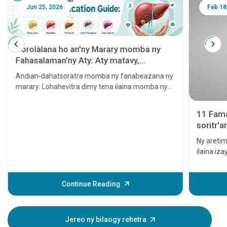
Jun 25, 2026
Feb 18
Torolàlana ho an'ny Marary momba ny
Fahasalaman'ny Aty: Aty matavy,
Hepatita, Sirôzy, Famindrana Aty ary
Andian-dahatsoratra momba ny fanabeazana ny
Homamiadan'ny Aty
marary: Lohahevitra dimy tena ilaina momba ny
fahasalaman'ny aty
11 Fama
soritr'a
horaisin
Ny aretim
ilaina iz
amin'ny 
raha tsy 
hitrangan
Continue Reading
famantara
aretim-po
dia afak
Jereo ny bilaogy rehetra
voaro, no