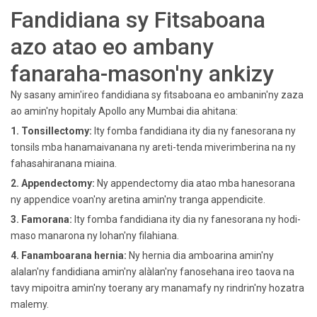
Fandidiana sy Fitsaboana
azo atao eo ambany
fanaraha-mason'ny ankizy
Ny sasany amin'ireo fandidiana sy fitsaboana eo ambanin'ny zaza
ao amin'ny hopitaly Apollo any Mumbai dia ahitana:
1. Tonsillectomy:
Ity fomba fandidiana ity dia ny fanesorana ny
tonsils mba hanamaivanana ny areti-tenda miverimberina na ny
fahasahiranana miaina.
2. Appendectomy:
Ny appendectomy dia atao mba hanesorana
ny appendice voan'ny aretina amin'ny tranga appendicite.
3. Famorana:
Ity fomba fandidiana ity dia ny fanesorana ny hodi-
maso manarona ny lohan'ny filahiana.
4. Fanamboarana hernia:
Ny hernia dia amboarina amin'ny
alalan'ny fandidiana amin'ny alàlan'ny fanosehana ireo taova na
tavy mipoitra amin'ny toerany ary manamafy ny rindrin'ny hozatra
malemy.