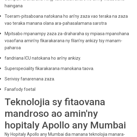
haingana
Toeram-pitsaboana natokana ho an'ny zaza vao teraka na zaza
vao teraka manana olana ara-pahasalamana sarotra
Mpitsabo mpanampy zaza za-draharaha sy mpiasa mpanohana
voaofana amin'ny fikarakarana ny filan'ny ankizy tsy manam-
paharoa
fandriana ICU natokana ho an'ny ankizy.
Superspeciality fikarakarana manokana taova.
Serivisy fanarenana zaza.
Fanafody foetal
Teknolojia sy fitaovana
mandroso ao amin'ny
hopitaly Apollo any Mumbai
Ny Hopitaly Apollo any Mumbai dia manana teknolojia manara-