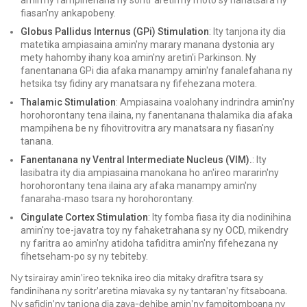
amin'ny fampihenana ny soritr'aretin'ny môtô sy hanatsara ny
fiasan'ny ankapobeny.
Globus Pallidus Internus (GPi) Stimulation
: Ity tanjona ity dia
matetika ampiasaina amin'ny marary manana dystonia ary
mety hahomby ihany koa amin'ny aretin'i Parkinson. Ny
fanentanana GPi dia afaka manampy amin'ny fanalefahana ny
hetsika tsy fidiny ary manatsara ny fifehezana motera.
Thalamic Stimulation
: Ampiasaina voalohany indrindra amin'ny
horohorontany tena ilaina, ny fanentanana thalamika dia afaka
mampihena be ny fihovitrovitra ary manatsara ny fiasan'ny
tanana.
Fanentanana ny Ventral Intermediate Nucleus (VIM).
: Ity
lasibatra ity dia ampiasaina manokana ho an'ireo mararin'ny
horohorontany tena ilaina ary afaka manampy amin'ny
fanaraha-maso tsara ny horohorontany.
Cingulate Cortex Stimulation
: Ity fomba fiasa ity dia nodinihina
amin'ny toe-javatra toy ny fahaketrahana sy ny OCD, mikendry
ny faritra ao amin'ny atidoha tafiditra amin'ny fifehezana ny
fihetseham-po sy ny tebiteby.
Ny tsirairay amin'ireo teknika ireo dia mitaky drafitra tsara sy
fandinihana ny soritr'aretina miavaka sy ny tantaran'ny fitsaboana.
Ny safidin'ny tanjona dia zava-dehibe amin'ny fampitomboana ny