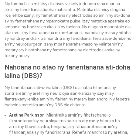
Ny fomba fiasa mihitsy dia invasive kely indrindra raha oharina
amin'ny fandidiana atidoha mahazatra. Matetika dia misy dingana
roa lehibe izany: ny fametrahana ny electrodes ao amin'ny ati-doha
sy ny fametrahana ny mpamokatra pulse, izay matetika apetraka eo
ambanin'ny hoditra eo akaikin'ny taolana. Ny dingana manontolo dia
atao amin'ny fanatoranana eo an-toerana, mamela ny marary hifoha
sy handray andraikitra mandritra ny fandidiana. Tena zava-dehibe ho
an'ny neurosurgeon izany mba hanaraha-maso ny valintenin'ny
marary ary hiantohana ny fametrahana ny electrodes araka ny
tokony ho izy.
Nahoana no atao ny fanentanana ati-doha
lalina (DBS)?
Ny fanentanana ati-doha lalina (DBS) dia natao hitantana ny
soritr'aretin'ny aretin'ny neurolojia isan-karazany izay misy
fiantraikany lehibe amin'ny fiainan'ny marary isan'andro. Ny fepetra
tsaboina matetika amin'ny DBS dia ahitana:
Aretina Parkinson
: Miantraika amin'ny fihetsehana io
fikorontanan'ny neurolojia mivoatra io ary mety hitarika ho
amin'ny fihovitrovitra, henjana, ary fahasarotana amin'ny
fifandanjana sy ny fandrindrana. Rehefa mandroso ny aretina,