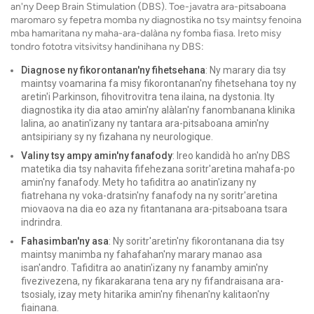
an'ny Deep Brain Stimulation (DBS). Toe-javatra ara-pitsaboana
maromaro sy fepetra momba ny diagnostika no tsy maintsy fenoina
mba hamaritana ny maha-ara-dalàna ny fomba fiasa. Ireto misy
tondro fototra vitsivitsy handinihana ny DBS:
Diagnose ny fikorontanan'ny fihetsehana
: Ny marary dia tsy
maintsy voamarina fa misy fikorontanan'ny fihetsehana toy ny
aretin'i Parkinson, fihovitrovitra tena ilaina, na dystonia. Ity
diagnostika ity dia atao amin'ny alàlan'ny fanombanana klinika
lalina, ao anatin'izany ny tantara ara-pitsaboana amin'ny
antsipiriany sy ny fizahana ny neurologique.
Valiny tsy ampy amin'ny fanafody
: Ireo kandidà ho an'ny DBS
matetika dia tsy nahavita fifehezana soritr'aretina mahafa-po
amin'ny fanafody. Mety ho tafiditra ao anatin'izany ny
fiatrehana ny voka-dratsin'ny fanafody na ny soritr'aretina
miovaova na dia eo aza ny fitantanana ara-pitsaboana tsara
indrindra.
Fahasimban'ny asa
: Ny soritr'aretin'ny fikorontanana dia tsy
maintsy manimba ny fahafahan'ny marary manao asa
isan'andro. Tafiditra ao anatin'izany ny fanamby amin'ny
fivezivezena, ny fikarakarana tena ary ny fifandraisana ara-
tsosialy, izay mety hitarika amin'ny fihenan'ny kalitaon'ny
fiainana.