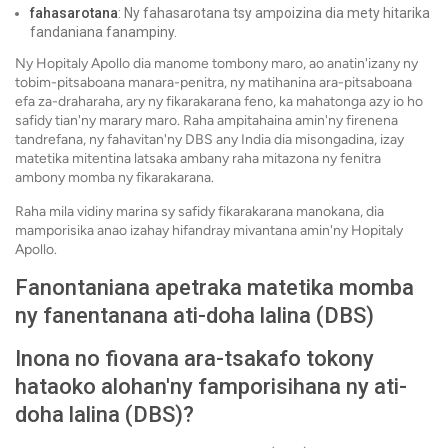
fahasarotana
: Ny fahasarotana tsy ampoizina dia mety hitarika
fandaniana fanampiny.
Ny Hopitaly Apollo dia manome tombony maro, ao anatin'izany ny
tobim-pitsaboana manara-penitra, ny matihanina ara-pitsaboana
efa za-draharaha, ary ny fikarakarana feno, ka mahatonga azy io ho
safidy tian'ny marary maro. Raha ampitahaina amin'ny firenena
tandrefana, ny fahavitan'ny DBS any India dia misongadina, izay
matetika mitentina latsaka ambany raha mitazona ny fenitra
ambony momba ny fikarakarana.
Raha mila vidiny marina sy safidy fikarakarana manokana, dia
mamporisika anao izahay hifandray mivantana amin'ny Hopitaly
Apollo.
Fanontaniana apetraka matetika momba
ny fanentanana ati-doha lalina (DBS)
Inona no fiovana ara-tsakafo tokony
hataoko alohan'ny famporisihana ny ati-
doha lalina (DBS)?