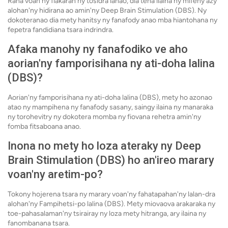
Raha voan'ny fiakaran'ny tosidrà ianao, dia tena ilaina ny mifehy azy
alohan'ny hidirana ao amin'ny Deep Brain Stimulation (DBS). Ny
dokoteranao dia mety hanitsy ny fanafody anao mba hiantohana ny
fepetra fandidiana tsara indrindra.
Afaka manohy ny fanafodiko ve aho
aorian'ny famporisihana ny ati-doha lalina
(DBS)?
Aorian'ny famporisihana ny ati-doha lalina (DBS), mety ho azonao
atao ny mampihena ny fanafody sasany, saingy ilaina ny manaraka
ny torohevitry ny dokotera momba ny fiovana rehetra amin'ny
fomba fitsaboana anao.
Inona no mety ho loza ateraky ny Deep
Brain Stimulation (DBS) ho an'ireo marary
voan'ny aretim-po?
Tokony hojerena tsara ny marary voan'ny fahatapahan'ny lalan-dra
alohan'ny Fampihetsi-po lalina (DBS). Mety miovaova arakaraka ny
toe-pahasalaman'ny tsirairay ny loza mety hitranga, ary ilaina ny
fanombanana tsara.