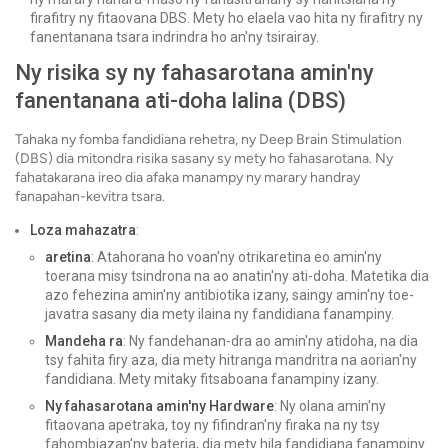
firafitry ny fitaovana DBS. Mety ho elaela vao hita ny firafitry ny
fanentanana tsara indrindra ho an'ny tsirairay.
Ny risika sy ny fahasarotana amin'ny
fanentanana ati-doha lalina (DBS)
Tahaka ny fomba fandidiana rehetra, ny Deep Brain Stimulation
(DBS) dia mitondra risika sasany sy mety ho fahasarotana. Ny
fahatakarana ireo dia afaka manampy ny marary handray
fanapahan-kevitra tsara.
Loza mahazatra
:
aretina
: Atahorana ho voan'ny otrikaretina eo amin'ny
toerana misy tsindrona na ao anatin'ny ati-doha. Matetika dia
azo fehezina amin'ny antibiotika izany, saingy amin'ny toe-
javatra sasany dia mety ilaina ny fandidiana fanampiny.
Mandeha ra
: Ny fandehanan-dra ao amin'ny atidoha, na dia
tsy fahita firy aza, dia mety hitranga mandritra na aorian'ny
fandidiana. Mety mitaky fitsaboana fanampiny izany.
Ny fahasarotana amin'ny Hardware
: Ny olana amin'ny
fitaovana apetraka, toy ny fifindran'ny firaka na ny tsy
fahombiazan'ny bateria, dia mety hila fandidiana fanampiny.