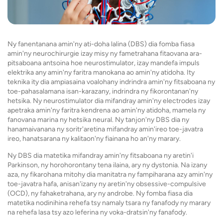
Ny fanentanana amin'ny ati-doha lalina (DBS) dia fomba fiasa
amin'ny neurochirurgie izay misy ny fametrahana fitaovana ara-
pitsaboana antsoina hoe neurostimulator, izay mandefa impuls
elektrika any amin'ny faritra manokana ao amin'ny atidoha. Ity
teknika ity dia ampiasaina voalohany indrindra amin'ny fitsaboana ny
toe-pahasalamana isan-karazany, indrindra ny fikorontanan'ny
hetsika. Ny neurostimulator dia mifandray amin'ny electrodes izay
apetraka amin'ny faritra kendrena ao amin'ny atidoha, mamela ny
fanovana marina ny hetsika neural. Ny tanjon'ny DBS dia ny
hanamaivanana ny soritr'aretina mifandray amin'ireo toe-javatra
ireo, hanatsarana ny kalitaon'ny fiainana ho an'ny marary.
Ny DBS dia matetika mifandray amin'ny fitsaboana ny aretin'i
Parkinson, ny horohorontany tena ilaina, ary ny dystonia. Na izany
aza, ny fikarohana mitohy dia manitatra ny fampiharana azy amin'ny
toe-javatra hafa, anisan'izany ny aretin'ny obsessive-compulsive
(OCD), ny fahaketrahana, ary ny androbe. Ny fomba fiasa dia
matetika nodinihina rehefa tsy namaly tsara ny fanafody ny marary
na rehefa lasa tsy azo leferina ny voka-dratsin'ny fanafody.