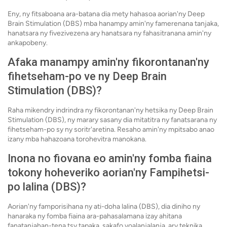
Eny, ny fitsaboana ara-batana dia mety hahasoa aorian'ny Deep
Brain Stimulation (DBS) mba hanampy amin'ny famerenana tanjaka,
hanatsara ny fivezivezena ary hanatsara ny fahasitranana amin'ny
ankapobeny.
Afaka manampy amin'ny fikorontanan'ny
fihetseham-po ve ny Deep Brain
Stimulation (DBS)?
Raha mikendry indrindra ny fikorontanan'ny hetsika ny Deep Brain
Stimulation (DBS), ny marary sasany dia mitatitra ny fanatsarana ny
fihetseham-po sy ny soritr'aretina. Resaho amin'ny mpitsabo anao
izany mba hahazoana torohevitra manokana.
Inona no fiovana eo amin'ny fomba fiaina
tokony hoheveriko aorian'ny Fampihetsi-
po lalina (DBS)?
Aorian'ny famporisihana ny ati-doha lalina (DBS), dia diniho ny
hanaraka ny fomba fiaina ara-pahasalamana izay ahitana
fanatanjahan-tena tsy tapaka, sakafo voalanjalanja, ary teknika