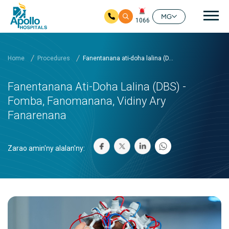
Mai
MG
1066
Ho any amin'ny fizarana lehibe votoaty
Home
Procedures
Fanentanana ati-doha lalina (D...
Fanentanana Ati-Doha Lalina (DBS) -
Fomba, Fanomanana, Vidiny Ary
Fanarenana
Zarao amin'ny alalan'ny: