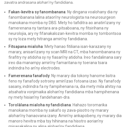
zavatra andrasana alohan'ny fandidiana.
Fakan-kevitra sy fanombanana
: Ny dingana voalohany dia ny
fanombanana lalina ataon'ny neurologista na neurosurgeon
manokana momba ny DBS. Mety ho tafiditra ao anatin'izany ny
famerenana ny tantara ara-pitsaboana, ny fitsirihana ny
neurolojia, ary ny fifanakalozan-kevitra momba ny tombontsoa
sy ny loza mety hitranga amin'ny fandidiana.
Fitsapana mialoha
: Mety hanao fitiliana isan-karazany ny
marary, anisan'izany ny scan MRI na CT, mba hanombanana ny
firafitry ny atidoha sy ny fiasan'ny atidoha. Ireo fandalinana sary
ireo dia manampy amin'ny famaritana ny toerana tsara
indrindra ho an'ny electrodes.
Famerenana fanafody
: Ny marary dia tokony hanome lisitra
feno ny fanafody sotroiny amin'izao fotoana izao. Ny fanafody
sasany, indrindra fa ny fampihenana ra, dia mety mila ahitsy na
atsahatra vonjimaika alohan'ny fandidiana mba hampihenana
ny mety hisian'ny fandehanan-dra.
Torolàlana mialoha ny fandidiana
: Hahazo toromarika
manokana momba ny sakafo sy zava-pisotro ny marary
alohan'ny hanaovana izany. Amin'ny ankapobeny, ny marary dia
manoro hevitra mba tsy hihinana na hisotro aorian'ny
misasakalina ny alina alohan'ny fandidiana.