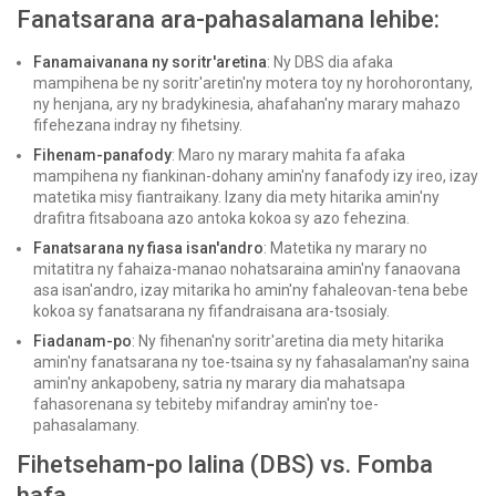
Fanatsarana ara-pahasalamana lehibe:
Fanamaivanana ny soritr'aretina
: Ny DBS dia afaka
mampihena be ny soritr'aretin'ny motera toy ny horohorontany,
ny henjana, ary ny bradykinesia, ahafahan'ny marary mahazo
fifehezana indray ny fihetsiny.
Fihenam-panafody
: Maro ny marary mahita fa afaka
mampihena ny fiankinan-dohany amin'ny fanafody izy ireo, izay
matetika misy fiantraikany. Izany dia mety hitarika amin'ny
drafitra fitsaboana azo antoka kokoa sy azo fehezina.
Fanatsarana ny fiasa isan'andro
: Matetika ny marary no
mitatitra ny fahaiza-manao nohatsaraina amin'ny fanaovana
asa isan'andro, izay mitarika ho amin'ny fahaleovan-tena bebe
kokoa sy fanatsarana ny fifandraisana ara-tsosialy.
Fiadanam-po
: Ny fihenan'ny soritr'aretina dia mety hitarika
amin'ny fanatsarana ny toe-tsaina sy ny fahasalaman'ny saina
amin'ny ankapobeny, satria ny marary dia mahatsapa
fahasorenana sy tebiteby mifandray amin'ny toe-
pahasalamany.
Fihetseham-po lalina (DBS) vs. Fomba
hafa