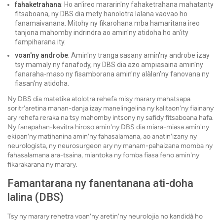
fahaketrahana
: Ho an'ireo mararin'ny fahaketrahana mahatanty
fitsaboana, ny DBS dia mety hanolotra lalana vaovao ho
fanamaivanana. Mitohy ny fikarohana mba hamaritana ireo
tanjona mahomby indrindra ao amin'ny atidoha ho an'ity
fampiharana ity.
voan'ny androbe
: Amin'ny tranga sasany amin'ny androbe izay
tsy mamaly ny fanafody, ny DBS dia azo ampiasaina amin'ny
fanaraha-maso ny fisamborana amin'ny alàlan'ny fanovana ny
fiasan'ny atidoha.
Ny DBS dia matetika atolotra rehefa misy marary mahatsapa
soritr'aretina manan-danja izay manelingelina ny kalitaon'ny fiainany
ary rehefa reraka na tsy mahomby intsony ny safidy fitsaboana hafa.
Ny fanapahan-kevitra hiroso amin'ny DBS dia miara-miasa amin'ny
ekipan'ny matihanina amin'ny fahasalamana, ao anatin'izany ny
neurologista, ny neurosurgeon ary ny manam-pahaizana momba ny
fahasalamana ara-tsaina, miantoka ny fomba fiasa feno amin'ny
fikarakarana ny marary.
Famantarana ny fanentanana ati-doha
lalina (DBS)
Tsy ny marary rehetra voan'ny aretin'ny neurolojia no kandidà ho