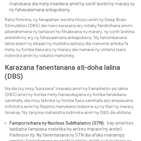
manokana dia mety miankina amin'ny soritr'aretin'ny marary sy
ny fahasalamana ankapobeny.
Raha fintinina, ny fanapahan-kevitra hiroso amin'ny Deep Brain
Stimulation (DBS) dia maro karazana ary mitaky fandinihana amim-
pitandremana ny tantaran'ny fitsaboana ny marary, ny soritr'aretina
ankehitriny ary ny fahasalamana ankapobeny. Ny fanombanana
lalina ataon'ny ekipan'ny multidisciplinary dia manome antoka fa
mety ny fomba fiasa ary ny marary dia manana ny vintana tsara
indrindra amin'ny vokatra mahomby.
Karazana fanentanana ati-doha lalina
(DBS)
Na dia tsy misy "karazana" miavaka amin'ny Fampihetsi-po lalina
(DBS) amin'ny fomba mety hanasokajiana ny fomba fandidiana
samihafa, dia misy teknika sy fomba fiasa samihafa azo ampiasaina
mifototra amin'ny fepetra manokana tsaboina sy ny filan'ny marary
tsirairay. Ny tanjona mahazatra indrindra amin'ny DBS dia ahitana:
Famporisihana ny Nucleus Subthalamic (STN).
: Iray amin'ireo
lasibatra fampiasa matetika ho an'ireo mararin'ny aretin'i
Parkinson ity. Ny fanentanana ny STN dia afaka manampy