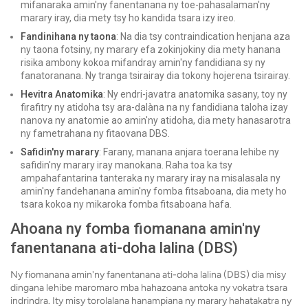
mifanaraka amin'ny fanentanana ny toe-pahasalaman'ny
marary iray, dia mety tsy ho kandida tsara izy ireo.
Fandinihana ny taona
: Na dia tsy contraindication henjana aza
ny taona fotsiny, ny marary efa zokinjokiny dia mety hanana
risika ambony kokoa mifandray amin'ny fandidiana sy ny
fanatoranana. Ny tranga tsirairay dia tokony hojerena tsirairay.
Hevitra Anatomika
: Ny endri-javatra anatomika sasany, toy ny
firafitry ny atidoha tsy ara-dalàna na ny fandidiana taloha izay
nanova ny anatomie ao amin'ny atidoha, dia mety hanasarotra
ny fametrahana ny fitaovana DBS.
Safidin'ny marary
: Farany, manana anjara toerana lehibe ny
safidin'ny marary iray manokana. Raha toa ka tsy
ampahafantarina tanteraka ny marary iray na misalasala ny
amin'ny fandehanana amin'ny fomba fitsaboana, dia mety ho
tsara kokoa ny mikaroka fomba fitsaboana hafa.
Ahoana ny fomba fiomanana amin'ny
fanentanana ati-doha lalina (DBS)
Ny fiomanana amin'ny fanentanana ati-doha lalina (DBS) dia misy
dingana lehibe maromaro mba hahazoana antoka ny vokatra tsara
indrindra. Ity misy torolalana hanampiana ny marary hahatakatra ny