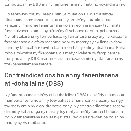
tombotsoan'ny DBS ary ny fampihenana ny mety ho voka-dratsiny.
Ho fehin-kevitra, ny Deep Brain Stimulation (DBS) dia safidy
fitsaboana mampanantena ho an'ny aretin'ny neurolojia isan-
karazany, manome fanantenana ho an'ireo marary izay tsy nahita
fanamaivanana tamin'ny alàlan'ny fitsaboana nentim-paharazana.
Ny fahatakarana ny fomba fiasa, ny famantarana azy ary ny karazana
fanentanana dia afaka manome hery ny marary sy ny fianakaviany
handray fanapahan-kevitra tsara momba ny safidy fitsaboana. Raha
mbola mivoatra ny fikarohana, dia mety hivelatra ny fampiharana
mety ho an'ny DBS, manome lalana vaovao amin'ny fitantanana ny
toe-pahasalamana sarotra.
Contraindications ho an'ny fanentanana
ati-doha lalina (DBS)
Ny fanentanana amin'ny ati-doha lalina (DBS) dia safidy fitsaboana
mampanantena ho an'ny toe-pahasalamana isan-karazany, saingy
tsy mety amin'ny olon-drehetra izany. Ny contraindications sasany
dia mety hahatonga ny marary tsy mety amin'ity fomba fitsaboana
ity. Ny fahatakarana ireo lafin-javatra ireo dia zava-dehibe ho an'ny
marary sy ny mpitsabo.