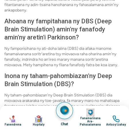
fitantanana ny adin-tsaina hanohanana ny fahasalamana amin'ny
ankapobeny.
Ahoana ny fampitahana ny DBS (Deep
Brain Stimulation) amin'ny fanafody
amin'ny aretin'i Parkinson?
Ny famporisihana ny ati-doha lalina (DBS) dia afaka manome
fanamaivanana soritr'aretina tsy miovaova raha oharina amin'ny
fanafody, indrindra ho an'ireo marary manana soritr'aretina
miovaova. Mety hampihena ny filana fanafody fatra be koa izany.
Inona ny taham-pahombiazan'ny Deep
Brain Stimulation (DBS)?
Ny taham-pahombiazan'ny Deep Brain Stimulation (DBS) dia
miovaova arakaraka ny toe-javatra, fa marary maro no mahatsapa
fanatsarana lehibe amin'ny soritr'aretina sy ny kalitaon'ny fiainana,
Image
ka mahatonga azy io ho safidy fitsaboana mahomby.
Image
Image
Image
Fanamarinana
Afaka mandeha ve aho aorian'ny
Ara-
Chat
Fanendrena
Hopitaly
Pahasalamana
Antsoy Izahay