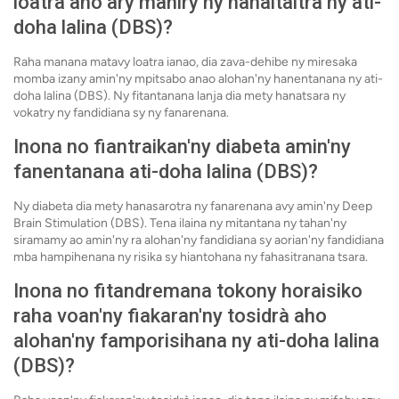
loatra aho ary maniry ny hanaitaitra ny ati-
doha lalina (DBS)?
Raha manana matavy loatra ianao, dia zava-dehibe ny miresaka
momba izany amin'ny mpitsabo anao alohan'ny hanentanana ny ati-
doha lalina (DBS). Ny fitantanana lanja dia mety hanatsara ny
vokatry ny fandidiana sy ny fanarenana.
Inona no fiantraikan'ny diabeta amin'ny
fanentanana ati-doha lalina (DBS)?
Ny diabeta dia mety hanasarotra ny fanarenana avy amin'ny Deep
Brain Stimulation (DBS). Tena ilaina ny mitantana ny tahan'ny
siramamy ao amin'ny ra alohan'ny fandidiana sy aorian'ny fandidiana
mba hampihenana ny risika sy hiantohana ny fahasitranana tsara.
Inona no fitandremana tokony horaisiko
raha voan'ny fiakaran'ny tosidrà aho
alohan'ny famporisihana ny ati-doha lalina
(DBS)?