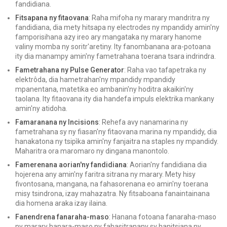
fandidiana.
Fitsapana ny fitaovana
: Raha mifoha ny marary mandritra ny
fandidiana, dia mety hitsapa ny electrodes ny mpandidy amin'ny
famporisihana azy ireo ary mangataka ny marary hanome
valiny momba ny soritr'aretiny. Ity fanombanana ara-potoana
ity dia manampy amin'ny fametrahana toerana tsara indrindra.
Fametrahana ny Pulse Generator
: Raha vao tafapetraka ny
elektrôda, dia hametrahan'ny mpandidy mpandidy
mpanentana, matetika eo ambanin'ny hoditra akaikin'ny
taolana. Ity fitaovana ity dia handefa impuls elektrika mankany
amin'ny atidoha.
Famaranana ny Incisions
: Rehefa avy nanamarina ny
fametrahana sy ny fiasan'ny fitaovana marina ny mpandidy, dia
hanakatona ny tsipìka amin'ny fanjaitra na staples ny mpandidy.
Maharitra ora maromaro ny dingana manontolo.
Famerenana aorian'ny fandidiana
: Aorian'ny fandidiana dia
hojerena any amin'ny faritra sitrana ny marary. Mety hisy
fivontosana, mangana, na fahasorenana eo amin'ny toerana
misy tsindrona, izay mahazatra. Ny fitsaboana fanaintainana
dia homena araka izay ilaina.
Fanendrena fanaraha-maso
: Hanana fotoana fanaraha-maso
ny marary hanara-maso ny fahasitranany sy hanitsiana ny