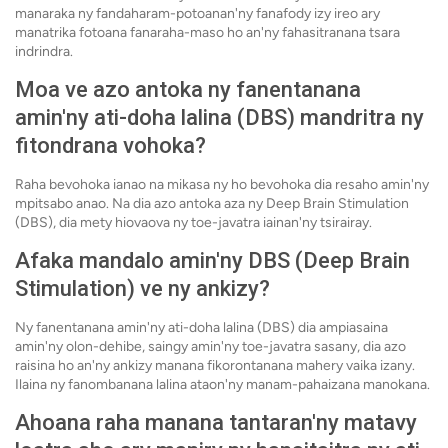
manaraka ny fandaharam-potoanan'ny fanafody izy ireo ary
manatrika fotoana fanaraha-maso ho an'ny fahasitranana tsara
indrindra.
Moa ve azo antoka ny fanentanana
amin'ny ati-doha lalina (DBS) mandritra ny
fitondrana vohoka?
Raha bevohoka ianao na mikasa ny ho bevohoka dia resaho amin'ny
mpitsabo anao. Na dia azo antoka aza ny Deep Brain Stimulation
(DBS), dia mety hiovaova ny toe-javatra iainan'ny tsirairay.
Afaka mandalo amin'ny DBS (Deep Brain
Stimulation) ve ny ankizy?
Ny fanentanana amin'ny ati-doha lalina (DBS) dia ampiasaina
amin'ny olon-dehibe, saingy amin'ny toe-javatra sasany, dia azo
raisina ho an'ny ankizy manana fikorontanana mahery vaika izany.
Ilaina ny fanombanana lalina ataon'ny manam-pahaizana manokana.
Ahoana raha manana tantaran'ny matavy