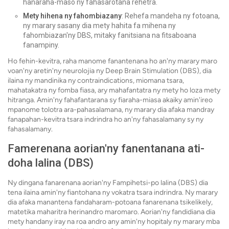
hanaraha-maso ny fahasarotana rehetra.
Mety hihena ny fahombiazany
: Rehefa mandeha ny fotoana,
ny marary sasany dia mety hahita fa mihena ny
fahombiazan'ny DBS, mitaky fanitsiana na fitsaboana
fanampiny.
Ho fehin-kevitra, raha manome fanantenana ho an'ny marary maro
voan'ny aretin'ny neurolojia ny Deep Brain Stimulation (DBS), dia
ilaina ny mandinika ny contraindications, miomana tsara,
mahatakatra ny fomba fiasa, ary mahafantatra ny mety ho loza mety
hitranga. Amin'ny fahafantarana sy fiaraha-miasa akaiky amin'ireo
mpanome tolotra ara-pahasalamana, ny marary dia afaka mandray
fanapahan-kevitra tsara indrindra ho an'ny fahasalamany sy ny
fahasalamany.
Famerenana aorian'ny fanentanana ati-
doha lalina (DBS)
Ny dingana fanarenana aorian'ny Fampihetsi-po lalina (DBS) dia
tena ilaina amin'ny fiantohana ny vokatra tsara indrindra. Ny marary
dia afaka manantena fandaharam-potoana fanarenana tsikelikely,
matetika maharitra herinandro maromaro. Aorian'ny fandidiana dia
mety handany iray na roa andro any amin'ny hopitaly ny marary mba