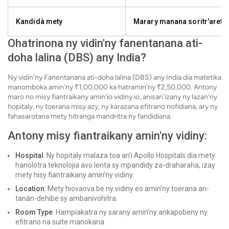
Kandidà mety
Marary manana soritr'areti
Ohatrinona ny vidin'ny fanentanana ati-
doha lalina (DBS) any India?
Ny vidin'ny Fanentanana ati-doha lalina (DBS) any India dia matetika
manomboka amin'ny ₹1,00,000 ka hatramin'ny ₹2,50,000. Antony
maro no misy fiantraikany amin'io vidiny io, anisan'izany ny lazan'ny
hopitaly, ny toerana misy azy, ny karazana efitrano nofidiana, ary ny
fahasarotana mety hitranga mandritra ny fandidiana.
Antony misy fiantraikany amin'ny vidiny:
Hospital
: Ny hopitaly malaza toa an'i Apollo Hospitals dia mety
hanolotra teknolojia avo lenta sy mpandidy za-draharaha, izay
mety hisy fiantraikany amin'ny vidiny.
Location
: Mety hiovaova be ny vidiny eo amin'ny toerana an-
tanàn-dehibe sy ambanivohitra.
Room Type
: Hampiakatra ny sarany amin'ny ankapobeny ny
efitrano na suite manokana.