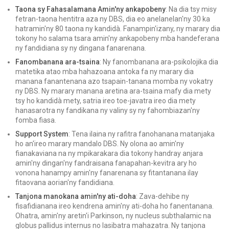
Taona sy Fahasalamana Amin'ny ankapobeny
: Na dia tsy misy
fetran-taona hentitra aza ny DBS, dia eo anelanelan'ny 30 ka
hatramin'ny 80 taona ny kandidà. Fanampin'izany, ny marary dia
tokony ho salama tsara amin'ny ankapobeny mba handeferana
ny fandidiana sy ny dingana fanarenana.
Fanombanana ara-tsaina
: Ny fanombanana ara-psikolojika dia
matetika atao mba hahazoana antoka fa ny marary dia
manana fanantenana azo tsapain-tanana momba ny vokatry
ny DBS. Ny marary manana aretina ara-tsaina mafy dia mety
tsy ho kandidà mety, satria ireo toe-javatra ireo dia mety
hanasarotra ny fandikana ny valiny sy ny fahombiazan'ny
fomba fiasa.
Support System
: Tena ilaina ny rafitra fanohanana matanjaka
ho an'ireo marary mandalo DBS. Ny olona ao amin'ny
fianakaviana na ny mpikarakara dia tokony handray anjara
amin'ny dingan'ny fandraisana fanapahan-kevitra ary ho
vonona hanampy amin'ny fanarenana sy fitantanana ilay
fitaovana aorian'ny fandidiana.
Tanjona manokana amin'ny ati-doha
: Zava-dehibe ny
fisafidianana ireo kendrena amin'ny ati-doha ho fanentanana.
Ohatra, amin'ny aretin'i Parkinson, ny nucleus subthalamic na
globus pallidus internus no lasibatra mahazatra. Ny tanjona