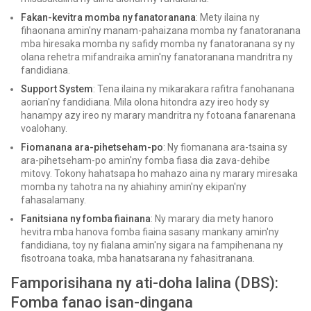
Fakan-kevitra momba ny fanatoranana
: Mety ilaina ny
fihaonana amin'ny manam-pahaizana momba ny fanatoranana
mba hiresaka momba ny safidy momba ny fanatoranana sy ny
olana rehetra mifandraika amin'ny fanatoranana mandritra ny
fandidiana.
Support System
: Tena ilaina ny mikarakara rafitra fanohanana
aorian'ny fandidiana. Mila olona hitondra azy ireo hody sy
hanampy azy ireo ny marary mandritra ny fotoana fanarenana
voalohany.
Fiomanana ara-pihetseham-po
: Ny fiomanana ara-tsaina sy
ara-pihetseham-po amin'ny fomba fiasa dia zava-dehibe
mitovy. Tokony hahatsapa ho mahazo aina ny marary miresaka
momba ny tahotra na ny ahiahiny amin'ny ekipan'ny
fahasalamany.
Fanitsiana ny fomba fiainana
: Ny marary dia mety hanoro
hevitra mba hanova fomba fiaina sasany mankany amin'ny
fandidiana, toy ny fialana amin'ny sigara na fampihenana ny
fisotroana toaka, mba hanatsarana ny fahasitranana.
Famporisihana ny ati-doha lalina (DBS):
Fomba fanao isan-dingana