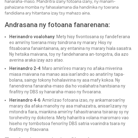
hanaraha-maso. Mandritra izany fotoana izany, ny manam-
pahaizana momba ny fahasalamana dia handinika ny toerana
fandidiana ary hitantana izay tsy mahazo aina.
Andrasana ny fotoana fanarenana:
Herinandro voalohany
: Mety hisy fivontosana sy fandeferana
eo amin'ny toerana misy tsindrona ny marary. Hisy ny
fitsaboana fanaintainana, ary entanina ny marary hiala sasatra.
Ny hetsika maivana, toy ny fandehanana an-tongotra, dia azo
averina araka izay azo atao.
Herinandro 2-4
: Maro amin'ireo marary no afaka miverina
miasa maivana na manao asa isan'andro ao anatin'ny tapa-
bolana, saingy tokony hohalavirina ny asa mafy kokoa. Ny
fanendrena fanaraha-maso dia ho voalahatra hanitsiana ny
firafitry ny DBS sy hanaraha-maso ny fivoarana.
Herinandro 4-6
: Amin'izao fotoana izao, ny ankamaroan'ny
marary dia afaka manohy ny asa mahazatra, anisan'izany ny
mitondra fiara, miankina amin'ny fahasitranana tsirairay sy ny
torohevitry ny dokotera. Mety haharitra volana maromaro vao
hiseho ny tombotsoa fenon'ny DBS satria voarindra tsara ny
firafitry ny fitaovana.