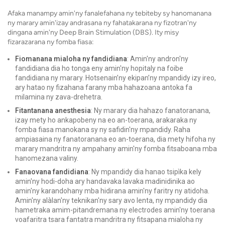
Afaka manampy amin'ny fanalefahana ny tebiteby sy hanomanana
ny marary amin'izay andrasana ny fahatakarana ny fizotran'ny
dingana amin'ny Deep Brain Stimulation (DBS). Ity misy
fizarazarana ny fomba fiasa:
Fiomanana mialoha ny fandidiana
: Amin'ny andron'ny
fandidiana dia ho tonga eny amin'ny hopitaly na foibe
fandidiana ny marary. Hotsenain’ny ekipan’ny mpandidy izy ireo,
ary hatao ny fizahana farany mba hahazoana antoka fa
milamina ny zava-drehetra.
Fitantanana anesthesia
: Ny marary dia hahazo fanatoranana,
izay mety ho ankapobeny na eo an-toerana, arakaraka ny
fomba fiasa manokana sy ny safidin'ny mpandidy. Raha
ampiasaina ny fanatoranana eo an-toerana, dia mety hifoha ny
marary mandritra ny ampahany amin'ny fomba fitsaboana mba
hanomezana valiny.
Fanaovana fandidiana
: Ny mpandidy dia hanao tsipìka kely
amin'ny hodi-doha ary handavaka lavaka madinidinika ao
amin'ny karandohany mba hidirana amin'ny faritry ny atidoha.
Amin'ny alàlan'ny teknikan'ny sary avo lenta, ny mpandidy dia
hametraka amim-pitandremana ny electrodes amin'ny toerana
voafaritra tsara fantatra mandritra ny fitsapana mialoha ny