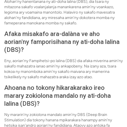
Alohan'ny hanentanana ny ati-doha lalina (DBS), dia tsara ny
mitazona sakafo voalanjalanja manankarena amin'ny voankazo,
legioma ary voamaina manontolo. Halaviro ny sakafo mavesatra
alohan'ny fandidiana, ary miresaha amin'ny dokotera momba ny
fameperana manokana momba ny sakafo.
Afaka misakafo ara-dalàna ve aho
aorian'ny famporisihana ny ati-doha lalina
(DBS)?
Eny, aorian'ny Fampihetsi-po lalina (DBS) dia afaka miverina amin'ny
sakafo mahazatra ianao amin'ny ankapobeny. Na izany aza, tsara
kokoa ny manomboka amin'ny sakafo maivana ary mamerina
tsikelikely ny sakafo mahazatra araka izay azo atao.
Ahoana no tokony hikarakarako ireo
marary zokiolona mandalo ny ati-doha
lalina (DBS)?
Ny mararin'ny zokiolona mandalo amin'ny DBS (Deep Brain
Stimulation) dia tokony hanana mpikarakara hanampy amin'ny
hetsika isan'andro aorian'ny fandidiana. Ataovy azo antoka fa