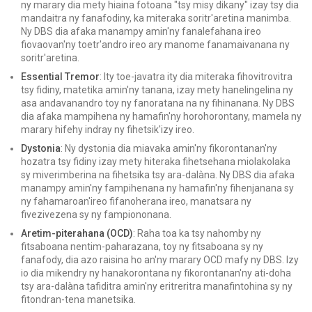
ny marary dia mety hiaina fotoana "tsy misy dikany" izay tsy dia
mandaitra ny fanafodiny, ka miteraka soritr'aretina manimba.
Ny DBS dia afaka manampy amin'ny fanalefahana ireo
fiovaovan'ny toetr'andro ireo ary manome fanamaivanana ny
soritr'aretina.
Essential Tremor
: Ity toe-javatra ity dia miteraka fihovitrovitra
tsy fidiny, matetika amin'ny tanana, izay mety hanelingelina ny
asa andavanandro toy ny fanoratana na ny fihinanana. Ny DBS
dia afaka mampihena ny hamafin'ny horohorontany, mamela ny
marary hifehy indray ny fihetsik'izy ireo.
Dystonia
: Ny dystonia dia miavaka amin'ny fikorontanan'ny
hozatra tsy fidiny izay mety hiteraka fihetsehana miolakolaka
sy miverimberina na fihetsika tsy ara-dalàna. Ny DBS dia afaka
manampy amin'ny fampihenana ny hamafin'ny fihenjanana sy
ny fahamaroan'ireo fifanoherana ireo, manatsara ny
fivezivezena sy ny fampiononana.
Aretim-piterahana (OCD)
: Raha toa ka tsy nahomby ny
fitsaboana nentim-paharazana, toy ny fitsaboana sy ny
fanafody, dia azo raisina ho an'ny marary OCD mafy ny DBS. Izy
io dia mikendry ny hanakorontana ny fikorontanan'ny ati-doha
tsy ara-dalàna tafiditra amin'ny eritreritra manafintohina sy ny
fitondran-tena manetsika.