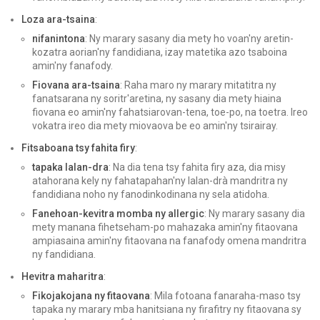
Loza ara-tsaina
:
nifanintona
: Ny marary sasany dia mety ho voan'ny aretin-
kozatra aorian'ny fandidiana, izay matetika azo tsaboina
amin'ny fanafody.
Fiovana ara-tsaina
: Raha maro ny marary mitatitra ny
fanatsarana ny soritr'aretina, ny sasany dia mety hiaina
fiovana eo amin'ny fahatsiarovan-tena, toe-po, na toetra. Ireo
vokatra ireo dia mety miovaova be eo amin'ny tsirairay.
Fitsaboana tsy fahita firy
:
tapaka lalan-dra
: Na dia tena tsy fahita firy aza, dia misy
atahorana kely ny fahatapahan'ny lalan-drà mandritra ny
fandidiana noho ny fanodinkodinana ny sela atidoha.
Fanehoan-kevitra momba ny allergic
: Ny marary sasany dia
mety manana fihetseham-po mahazaka amin'ny fitaovana
ampiasaina amin'ny fitaovana na fanafody omena mandritra
ny fandidiana.
Hevitra maharitra
:
Fikojakojana ny fitaovana
: Mila fotoana fanaraha-maso tsy
tapaka ny marary mba hanitsiana ny firafitry ny fitaovana sy