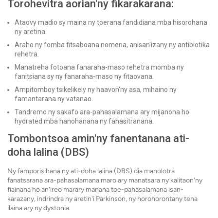
Torohevitra aorian'ny fikarakarana:
Ataovy madio sy maina ny toerana fandidiana mba hisorohana
ny aretina.
Araho ny fomba fitsaboana nomena, anisan'izany ny antibiotika
rehetra.
Manatreha fotoana fanaraha-maso rehetra momba ny
fanitsiana sy ny fanaraha-maso ny fitaovana.
Ampitomboy tsikelikely ny haavon'ny asa, mihaino ny
famantarana ny vatanao.
Tandremo ny sakafo ara-pahasalamana ary mijanona ho
hydrated mba hanohanana ny fahasitranana.
Tombontsoa amin'ny fanentanana ati-
doha lalina (DBS)
Ny famporisihana ny ati-doha lalina (DBS) dia manolotra
fanatsarana ara-pahasalamana maro ary manatsara ny kalitaon'ny
fiainana ho an'ireo marary manana toe-pahasalamana isan-
karazany, indrindra ny aretin'i Parkinson, ny horohorontany tena
ilaina ary ny dystonia.