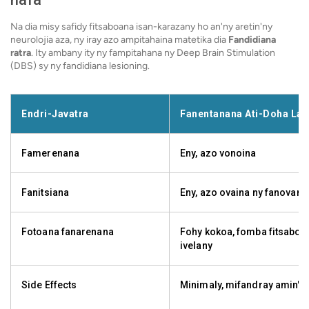
Na dia misy safidy fitsaboana isan-karazany ho an'ny aretin'ny
neurolojia aza, ny iray azo ampitahaina matetika dia
Fandidiana
ratra
. Ity ambany ity ny fampitahana ny Deep Brain Stimulation
(DBS) sy ny fandidiana lesioning.
Endri-Javatra
Fanentanana Ati-Doha Lal
Famerenana
Eny, azo vonoina
Fanitsiana
Eny, azo ovaina ny fanovana
Fotoana fanarenana
Fohy kokoa, fomba fitsaboa
ivelany
Side Effects
Minimaly, mifandray amin'ny