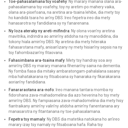
Toe-pahasalamana tsy voafehy
: Ny marary manana olana ara-
pahasalamana tsy voafehy, toy ny aretim-po mahery vaika,
olana ara-pisefoana, na aretina ara-tsaina lehibe, dia mety tsy
ho kandidà tsara ho an'ny DBS. Ireo fepetra ireo dia mety
hanasarotra ny fandidiana sy ny fanarenana.
Ny loza ateraky ny areti-mifindra
: Ny olona voan'ny aretina
mavitrika, indrindra ao amin'ny atidoha na ny manodidina, dia
tokony hiala amin'ny DBS. Ny aretina dia mety hiteraka
fahasarotana mafy, anisan'izany ny mety hisian'ny sepsis na ny
tsy fahombiazan'ny fitaovana.
Fahasimbana ara-tsaina mafy
: Mety tsy handray soa avy
amin'ny DBS ny marary manana fihenan'ny saina na dementia.
Ny fomba fiasa dia mitaky ambaratongam-pahalalana sasany
mba hahatakarana ny fitsaboana sy hanaraka ny fikarakarana
aorian'ny fandidiana.
Fanararaotana ara-nofo
: Ireo manana tantara momba ny
fidorohana zava-mahadomelina dia azo heverina ho tsy mety
amin'ny DBS. Ny fampiasana zava-mahadomelina dia mety hisy
fiantraikany amin'ny valin'ny atidoha amin'ny fanentanana ary
manasarotra ny fitantanana ny toe-pahasalamana.
Fepetra tsy mamaly
: Ny DBS dia matetika natokana ho an'ireo
marary izay tsy namaly ny fitsaboana hafa. Raha tsy