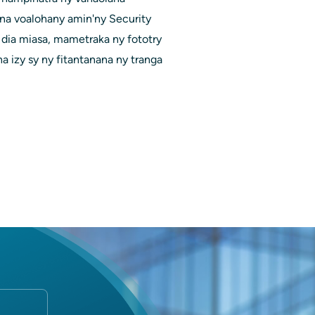
ana voalohany amin'ny Security
dia miasa, mametraka ny fototry
a izy sy ny fitantanana ny tranga