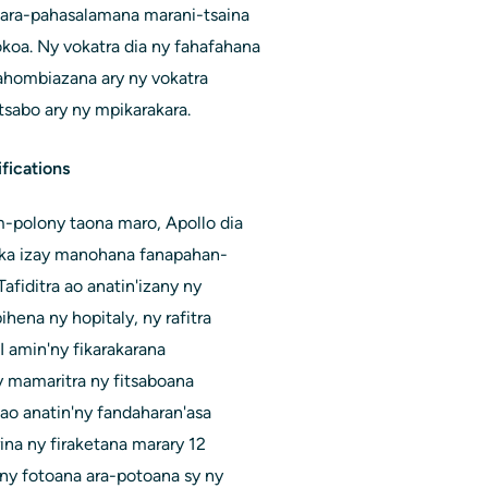
 ara-pahasalamana marani-tsaina
koa. Ny vokatra dia ny fahafahana
ahombiazana ary ny vokatra
sabo ary ny mpikarakara.
ifications
m-polony taona maro, Apollo dia
aka izay manohana fanapahan-
afiditra ao anatin'izany ny
hena ny hopitaly, ny rafitra
 amin'ny fikarakarana
y mamaritra ny fitsaboana
 ao anatin'ny fandaharan'asa
ina ny firaketana marary 12
'ny fotoana ara-potoana sy ny