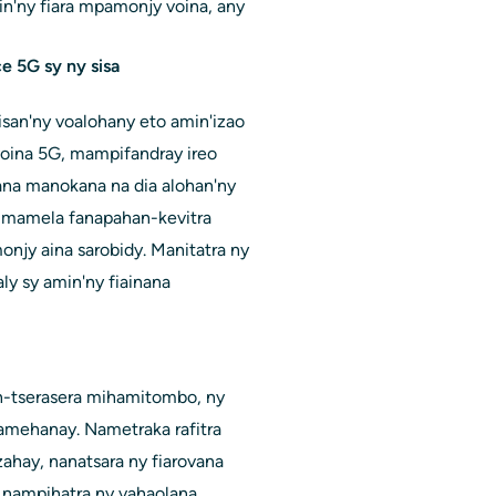
n'ny fiara mpamonjy voina, any
e 5G sy ny sisa
nisan'ny voalohany eto amin'izao
voina 5G, mampifandray ireo
na manokana na dia alohan'ny
, mamela fanapahan-kevitra
njy aina sarobidy. Manitatra ny
aly sy amin'ny fiainana
an-tserasera mihamitombo, ny
amehanay. Nametraka rafitra
hay, nanatsara ny fiarovana
y nampihatra ny vahaolana