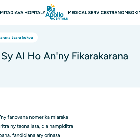
rohana
MITADIAVA HOPITALY
MEDICAL SERVICES
TRANOMBOKI
karana tsara kokoa
Sy AI Ho An'ny Fikarakarana
n'ny fanovana nomerika miaraka
itra ny taona lasa, dia nampiditra
na, fandidiana ary orinasa