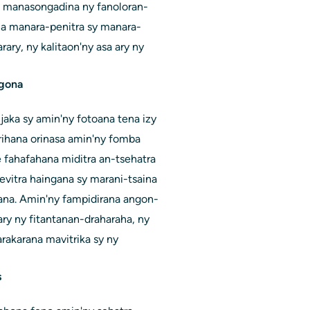
ia manasongadina ny fanoloran-
ia manara-penitra sy manara-
ary, ny kalitaon'ny asa ary ny
ngona
aka sy amin'ny fotoana tena izy
rihana orinasa amin'ny fomba
me fahafahana miditra an-tsehatra
itra haingana sy marani-tsaina
rana. Amin'ny fampidirana angon-
ary ny fitantanan-draharaha, ny
arakarana mavitrika sy ny
s