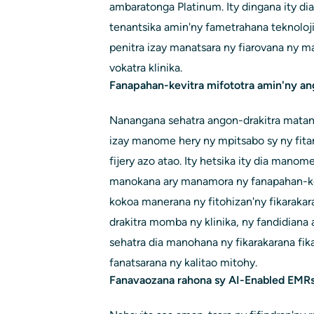
ambaratonga Platinum. Ity dingana ity d
tenantsika amin'ny fametrahana teknoloj
penitra izay manatsara ny fiarovana ny mar
vokatra klinika.
Fanapahan-kevitra mifototra amin'ny a
Nanangana sehatra angon-drakitra matanj
izay manome hery ny mpitsabo sy ny fita
fijery azo atao. Ity hetsika ity dia mano
manokana ary manamora ny fanapahan-kev
kokoa manerana ny fitohizan'ny fikaraka
drakitra momba ny klinika, ny fandidiana 
sehatra dia manohana ny fikarakarana fik
fanatsarana ny kalitao mitohy.
Fanavaozana rahona sy AI-Enabled EMR