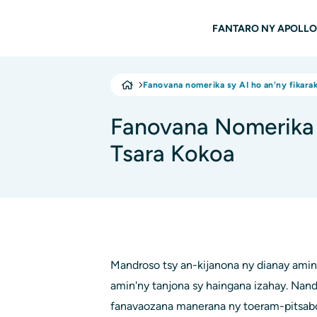
Ho any amin'ny fizarana lehibe votoaty
Main Fika
FANTARO NY APOLLO
Fanovana nomerika sy AI ho an'ny fikara
Fanovana Nomerika 
Tsara Kokoa
Mandroso tsy an-kijanona ny dianay ami
amin'ny tanjona sy haingana izahay. Nandr
fanavaozana manerana ny toeram-pitsaboa