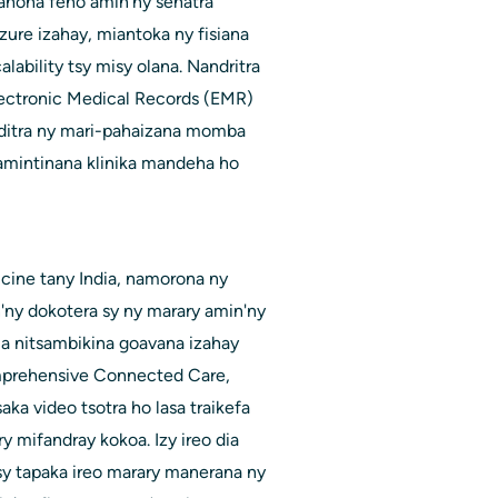
rahona feno amin'ny sehatra
zure izahay, miantoka ny fisiana
alability tsy misy olana. Nandritra
Electronic Medical Records (EMR)
ditra ny mari-pahaizana momba
famintinana klinika mandeha ho
icine tany India, namorona ny
n'ny dokotera sy ny marary amin'ny
dia nitsambikina goavana izahay
prehensive Connected Care,
ka video tsotra ho lasa traikefa
ry mifandray kokoa. Izy ireo dia
sy tapaka ireo marary manerana ny