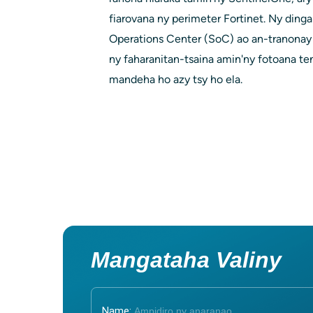
fiarovana ny perimeter Fortinet. Ny ding
Operations Center (SoC) ao an-tranonay 
ny faharanitan-tsaina amin'ny fotoana ten
mandeha ho azy tsy ho ela.
Mangataha Valiny
Name: