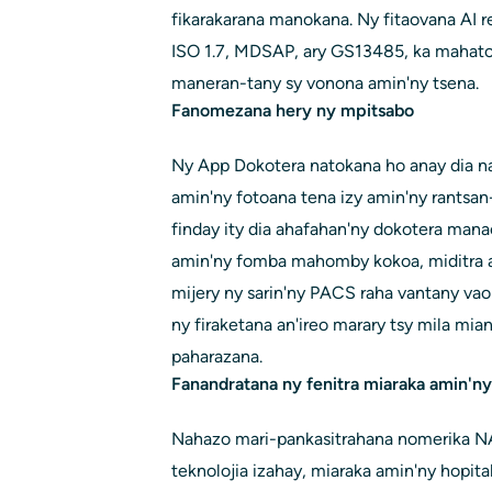
fikarakarana manokana. Ny fitaovana AI r
ISO 1.7, MDSAP, ary GS13485, ka mahato
maneran-tany sy vonona amin'ny tsena.
Fanomezana hery ny mpitsabo
Ny App Dokotera natokana ho anay dia na
amin'ny fotoana tena izy amin'ny rantsan
finday ity dia ahafahan'ny dokotera mana
amin'ny fomba mahomby kokoa, miditra av
mijery ny sarin'ny PACS raha vantany vao
ny firaketana an'ireo marary tsy mila mia
paharazana.
Fanandratana ny fenitra miaraka amin'n
Nahazo mari-pankasitrahana nomerika N
teknolojia izahay, miaraka amin'ny hopita