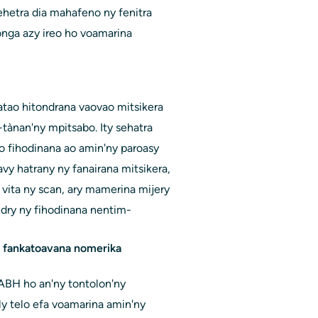
ehetra dia mahafeno ny fenitra
nga azy ireo ho voamarina
tao hitondrana vaovao mitsikera
-tànan'ny mpitsabo. Ity sehatra
o fihodinana ao amin'ny paroasy
y hatrany ny fanairana mitsikera,
 vita ny scan, ary mamerina mijery
ndry ny fihodinana nentim-
y fankatoavana nomerika
ABH ho an'ny tontolon'ny
ly telo efa voamarina amin'ny