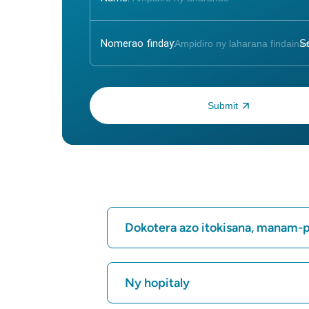
Nomerao finday:
Ampidiro ny OTP:
Dokotera azo itokisana, manam-
Mitadiava hopitaly
Ny hopitaly