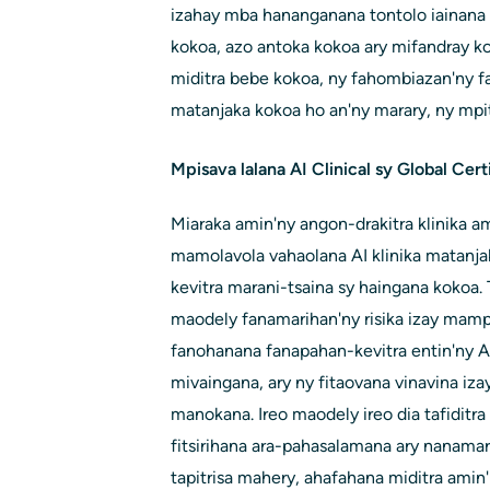
izahay mba hananganana tontolo iainana
kokoa, azo antoka kokoa ary mifandray ko
miditra bebe kokoa, ny fahombiazan'ny f
matanjaka kokoa ho an'ny marary, ny mpit
Mpisava lalana AI Clinical sy Global Cert
Miaraka amin'ny angon-drakitra klinika a
mamolavola vahaolana AI klinika matanj
kevitra marani-tsaina sy haingana kokoa. T
maodely fanamarihan'ny risika izay mampi
fanohanana fanapahan-kevitra entin'ny AI
mivaingana, ary ny fitaovana vinavina iza
manokana. Ireo maodely ireo dia tafiditra
fitsirihana ara-pahasalamana ary nanamar
tapitrisa mahery, ahafahana miditra amin