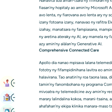
Nahavita soa aman-tsara ny fifindran'ny 
fiasan'ny hopitaly ao amin'ny Microsoft A
avo lenta, ny fiarovana avo lenta ary ny sc
izany fotoana izany, nanavao ny rafitra 
izahay, manatsara ny fampiasana, mampi
ny aretina ateraky ny AI, ary mamela ny 
azy amin'ny alàlan'ny Generative AI.
Comprehensive Connected Care
Apollo dia nanao mpisava lalana telemed
fototry ny fifampidinihana lavitra eo ami
halavirana. Tao anatin'ny roa taona lasa, 
Image
Book Appointment
tamin'ny fanombohana ny programa Com
mivoatra ny telemedicine avy amin'ny resa
Image
Mitadiava Hopitaly
marary lalindalina kokoa, marani-tsaina, a
ahafahan'ny ekipa klinika manara-maso t
Image
Boky Fijerena Fahasalamana