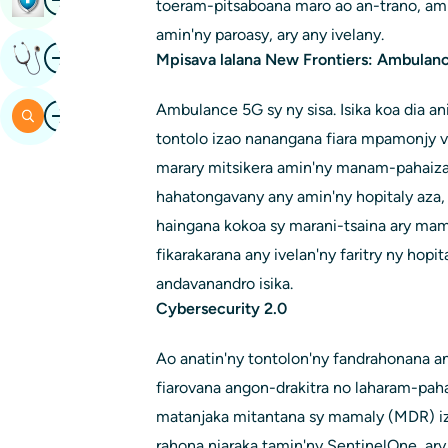
toeram-pitsaboana maro ao an-trano, ami
amin'ny paroasy, ary any ivelany.
Image
Mahazoa Hevitra Manam-Pahaizana
Mpisava lalana New Frontiers: Ambulanc
Image
Ambulance 5G sy ny sisa. Isika koa dia a
Mitady
tontolo izao nanangana fiara mpamonjy 
marary mitsikera amin'ny manam-pahaiza
hahatongavany any amin'ny hopitaly aza
haingana kokoa sy marani-tsaina ary mamo
fikarakarana any ivelan'ny faritry ny hopit
andavanandro isika.
Cybersecurity 2.0
Ao anatin'ny tontolon'ny fandrahonana 
fiarovana angon-drakitra no laharam-pah
matanjaka mitantana sy mamaly (MDR) iza
rahona niaraka tamin'ny SentinelOne, ar